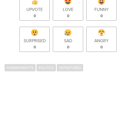
UPVOTE
LOVE
FUNNY
0
0
0
SURPRISED
SAD
ANGRY
0
0
0
HUMAN RIGHTS
POLITICS
VKFEATURED