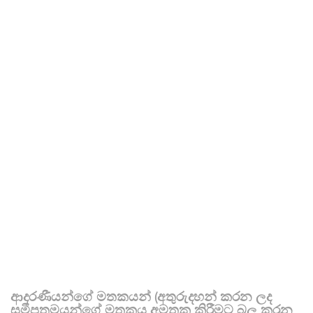
ආදරණීයන්ගේ මතකයන් (අතුරුදහන් කරන ලද
සමීපතමයන්ගේ මතකය අමතක කිරීමට බල කරන