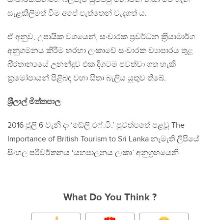
සැළකිලිමත් වීම අපේ පැත්තෙන් වැදගත් ය.
ඒ අනුව, උපායික වශයෙන්, සංචාරක ප‍්‍රවර්ධන ක‍්‍රියාමාර්ග
අනුගමනය කිරීම හරහා ලංකාවේ සංචාරක ව්‍යාපාරය තුළ
බි‍්‍රතාන්‍යයේ උනන්දුව එක දිගටම පවත්වා ගත හැකි
ක‍්‍රමෝපායන් පිළිබඳ වහා සිතා බැලිය යුතුව තිබේ.
ශ‍්‍රීලාල් මිත්තපාල
2016 ජුලි 6 වැනි දා ‘ඬේලි එෆ්.ටී.’ පුවත්පතේ පළවූ The
Importance of British Tourism to Sri Lanka නැමැති ලිපියේ
සිංහල පරිවර්තනය ‘යහපාලනය ලංකා’ අනුග‍්‍රහයෙනි
What Do You Think ?