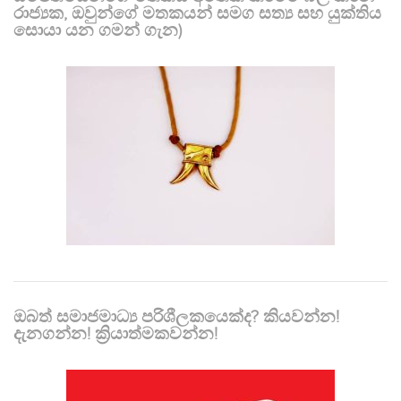
රාජ්‍යක, ඔවුන්ගේ මතකයන් සමග සත්‍ය සහ යුක්තිය
සොයා යන ගමන් ගැන)
ඔබත් සමාජමාධ්‍ය පරිශීලකයෙක්ද? කියවන්න!
දැනගන්න! ක්‍රියාත්මකවන්න!