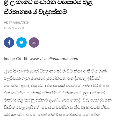
ශ‍්‍රී ලංකාවේ සංචාරක ව්‍යාපාරය තුළ
බි‍්‍රතාන්‍යයේ වැදගත්කම
VK TRANSLATION
on
July 7, 2016
Image Credit:
www.visitsrilankatours.com
යුරෝපා සංගමයෙන් බි‍්‍රතාන්‍ය ඉවත් වීම නිසා ඇති විය හැකි
ඵලවිපාක ගැන බොහෝ පුරෝකථන මේ දිනවල ඉදිරිපත්
කෙරෙන අතර, එය මහා විනාශයක් වශයෙන් දකින පිරිස් සහ
එහි සාධනීය පැත්තක් දකින පිරිස් එකිනෙකට ඉඳුරා වෙනස්
මතවාද පළ කරනු දක්නට ලැබේ. පෙර නොවූ විරූ ආකාරයෙන්
සිදුවීම් පෙළ ගැසීමත්, ඒවායේ පවතින සංකීර්ණ භාවයත් නිසා,
යම් කලක් ගත වන තෙක් නිශ්චිත පුරෝකථනයන් කිරීම