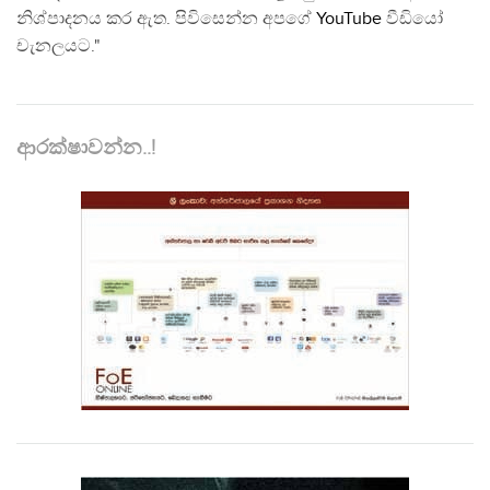
නිශ්පාදනය කර ඇත. පිවිසෙන්න අපගේ
YouTube
වීඩියෝ
චැනලයට."
ආරක්ෂාවන්න..!