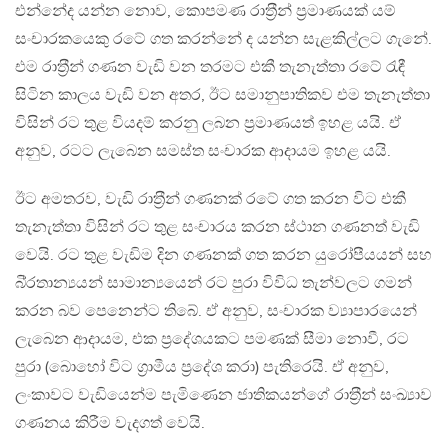
එන්නේද යන්න නොව, කොපමණ රාත‍්‍රීන් ප‍්‍රමාණයක් යම්
සංචාරකයෙකු රටේ ගත කරන්නේ ද යන්න සැළකිල්ලට ගැනේ.
එම රාත‍්‍රීන් ගණන වැඩි වන තරමට එකී තැනැත්තා රටේ රැඳී
සිටින කාලය වැඩි වන අතර, ඊට සමානුපාතිකව එම තැනැත්තා
විසින් රට තුළ වියදම් කරනු ලබන ප‍්‍රමාණයත් ඉහළ යයි. ඒ
අනුව, රටට ලැබෙන සමස්ත සංචාරක ආදායම ඉහළ යයි.
ඊට අමතරව, වැඩි රාත‍්‍රීන් ගණනක් රටේ ගත කරන විට එකී
තැනැත්තා විසින් රට තුළ සංචාරය කරන ස්ථාන ගණනත් වැඩි
වෙයි. රට තුළ වැඩිම දින ගණනක් ගත කරන යුරෝපීයයන් සහ
බි‍්‍රතාන්‍යයන් සාමාන්‍යයෙන් රට පුරා විවිධ තැන්වලට ගමන්
කරන බව පෙනෙන්ට තිබේ. ඒ අනුව, සංචාරක ව්‍යාපාරයෙන්
ලැබෙන ආදායම, එක ප‍්‍රදේශයකට පමණක් සීමා නොවී, රට
පුරා (බොහෝ විට ග‍්‍රාමීය ප‍්‍රදේශ කරා) පැතිරෙයි. ඒ අනුව,
ලංකාවට වැඩියෙන්ම පැමිණෙන ජාතිකයන්ගේ රාත‍්‍රීන් සංඛ්‍යාව
ගණනය කිරීම වැදගත් වෙයි.