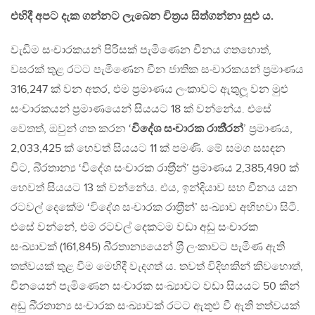
එහිදී අපට දැක ගන්නට ලැබෙන චිත‍්‍රය සිත්ගන්නා සුළු ය.
වැඩිම සංචාරකයන් පිරිසක් පැමිණෙන චීනය ගතහොත්,
වසරක් තුළ රටට පැමිණෙන චීන ජාතික සංචාරකයන් ප‍්‍රමාණය
316,247 ක් වන අතර, එම ප‍්‍රමාණය ලංකාවට ඇතුලූ වන මුළු
සංචාරකයන් ප‍්‍රමාණයෙන් සියයට 18 ක් වන්නේය. එසේ
වෙතත්, ඔවුන් ගත කරන ‘
විදේශ සංචාරක රාතී‍්‍රන්
’ ප‍්‍රමාණය,
2,033,425 ක් හෙවත් සියයට 11 ක් පමණි. මේ සමග සසඳන
විට, බි‍්‍රතාන්‍ය ‘විදේශ සංචාරක රාත‍්‍රීන්’ ප‍්‍රමාණය 2,385,490 ක්
හෙවත් සියයට 13 ක් වන්නේය. එය, ඉන්දියාව සහ චීනය යන
රටවල් දෙකේම ‘විදේශ සංචාරක රාත‍්‍රීන්’ සංඛ්‍යාව අභිභවා සිටී.
එසේ වන්නේ, එම රටවල් දෙකටම වඩා අඩු සංචාරක
සංඛ්‍යාවක් (161,845) බි‍්‍රතාන්‍යයෙන් ශ‍්‍රී ලංකාවට පැමිණ ඇති
තත්වයක් තුළ වීම මෙහිදී වැදගත් ය. තවත් විදිහකින් කිවහොත්,
චීනයෙන් පැමිණෙන සංචාරක සංඛ්‍යාවට වඩා සියයට 50 කින්
අඩු බි‍්‍රතාන්‍ය සංචාරක සංඛ්‍යාවක් රටට ඇතුළු වී ඇති තත්වයක්