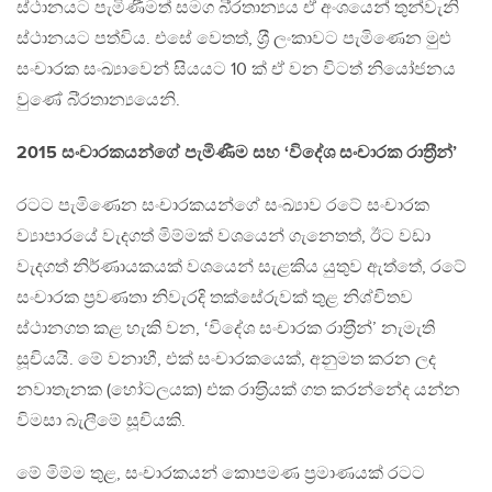
ස්ථානයට පැමිණීමත් සමග බි‍්‍රතාන්‍යය ඒ අංශයෙන් තුන්වැනි
ස්ථානයට පත්විය. එසේ වෙතත්, ශ‍්‍රී ලංකාවට පැමිණෙන මුළු
සංචාරක සංඛ්‍යාවෙන් සියයට 10 ක් ඒ වන විටත් නියෝජනය
වුණේ බි‍්‍රතාන්‍යයෙනි.
2015 සංචාරකයන්ගේ පැමිණීම සහ ‘විදේශ සංචාරක රාත‍්‍රීන්’
රටට පැමිණෙන සංචාරකයන්ගේ සංඛ්‍යාව රටේ සංචාරක
ව්‍යාපාරයේ වැදගත් මිම්මක් වශයෙන් ගැනෙතත්, ඊට වඩා
වැදගත් නිර්ණායකයක් වශයෙන් සැළකිය යුතුව ඇත්තේ, රටේ
සංචාරක ප‍්‍රවණතා නිවැරදි තක්සේරුවක් තුළ නිශ්චිතව
ස්ථානගත කළ හැකි වන, ‘විදේශ සංචාරක රාත‍්‍රීන්’ නැමැති
සූචියයි. මේ වනාහී, එක් සංචාරකයෙක්, අනුමත කරන ලද
නවාතැනක (හෝටලයක) එක රාත‍්‍රියක් ගත කරන්නේද යන්න
විමසා බැලීමේ සූචියකි.
මේ මිම්ම තුළ, සංචාරකයන් කොපමණ ප‍්‍රමාණයක් රටට