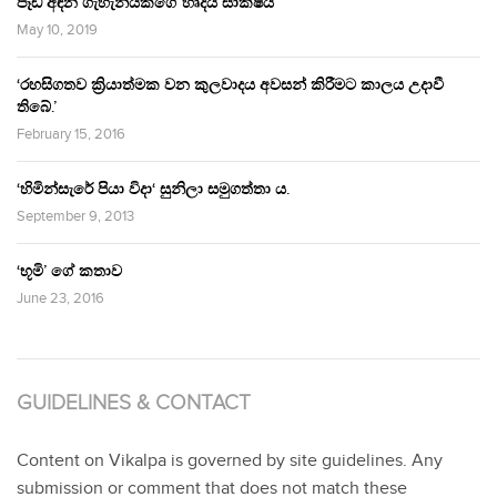
පෑඩ් අඳින ගැහැනියකගේ හෘදය සාක්ෂිය
May 10, 2019
‘රහසිගතව ක්‍රියාත්මක වන කුලවාදය අවසන් කිරීමට කාලය උදාවී
තිබේ.’
February 15, 2016
‘හිමින්සැරේ පියා විදා‘ සුනිලා සමුගත්තා ය.
September 9, 2013
‘භූමි’ ගේ කතාව
June 23, 2016
GUIDELINES & CONTACT
Content on Vikalpa is governed by site guidelines. Any
submission or comment that does not match these