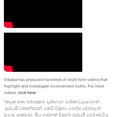
Vikalpa has produced hundreds of short-form videos that
highlight and investigate inconvenient truths. For more
videos,
click here
.
"කටුක සත්‍ය ඉස්මතුකර දැක්වෙන වාර්තා වැඩසටහන්,
පුරවැසි වෘතාන්තයන්, කෙටි චිත්‍රපට මෙන්ම දේශපාලන
සංවාද, සාකච්ඡා, සිය ගණනක් විකල්ප පුරවැසි වෙබ් අඩවිය