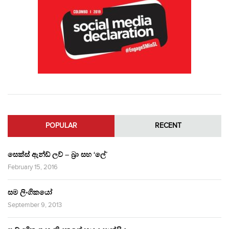
POPULAR
RECENT
සෙක්ස් ඇන්ඩ් ලව් – බ්‍රා සහ ‘ලේ’
February 15, 2016
සම ලිංගිකයෝ
September 9, 2013