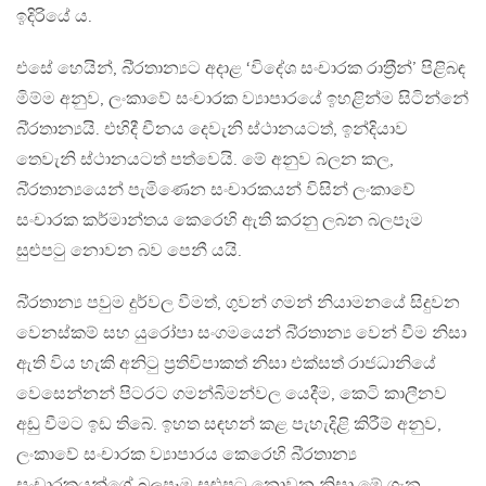
ඉදිරියේ ය.
එසේ හෙයින්, බි‍්‍රතාන්‍යට අදාළ ‘විදේශ සංචාරක රාත‍්‍රීන්’ පිළිබඳ
මිම්ම අනුව, ලංකාවේ සංචාරක ව්‍යාපාරයේ ඉහළින්ම සිටින්නේ
බි‍්‍රතාන්‍යයි. එහිදී චීනය දෙවැනි ස්ථානයටත්, ඉන්දියාව
තෙවැනි ස්ථානයටත් පත්වෙයි. මේ අනුව බලන කල,
බි‍්‍රතාන්‍යයෙන් පැමිණෙන සංචාරකයන් විසින් ලංකාවේ
සංචාරක කර්මාන්තය කෙරෙහි ඇති කරනු ලබන බලපෑම
සුළුපටු නොවන බව පෙනී යයි.
බි‍්‍රතාන්‍ය පවුම දුර්වල වීමත්, ගුවන් ගමන් නියාමනයේ සිදුවන
වෙනස්කම් සහ යුරෝපා සංගමයෙන් බි‍්‍රතාන්‍ය වෙන් වීම නිසා
ඇති විය හැකි අනිටු ප‍්‍රතිවිපාකත් නිසා එක්සත් රාජධානියේ
වෙසෙන්නන් පිටරට ගමන්බිමන්වල යෙදීම, කෙටි කාලීනව
අඩු වීමට ඉඩ තිබේ. ඉහත සඳහන් කළ පැහැදිළි කිරීම් අනුව,
ලංකාවේ සංචාරක ව්‍යාපාරය කෙරෙහි බි‍්‍රතාන්‍ය
සංචාරකයන්ගේ බලපෑම සුළුපටු නොවන නිසා මේ ගැන