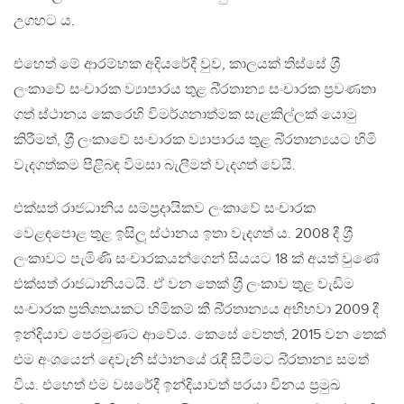
උගහට ය.
එහෙත් මේ ආරම්භක අදියරේදී වුව, කාලයක් තිස්සේ ශ‍්‍රී
ලංකාවේ සංචාරක ව්‍යාපාරය තුළ බි‍්‍රතාන්‍ය සංචාරක ප‍්‍රවණතා
ගත් ස්ථානය කෙරෙහි විමර්ශනාත්මක සැළකිල්ලක් යොමු
කිරීමත්, ශ‍්‍රී ලංකාවේ සංචාරක ව්‍යාපාරය තුළ බි‍්‍රතාන්‍යයට හිමි
වැදගත්කම පිළිබඳ විමසා බැලීමත් වැදගත් වෙයි.
එක්සත් රාජධානිය සම්ප‍්‍රදායිකව ලංකාවේ සංචාරක
වෙළඳපොළ තුළ ඉසිලූ ස්ථානය ඉතා වැදගත් ය. 2008 දී ශ‍්‍රී
ලංකාවට පැමිණි සංචාරකයන්ගෙන් සියයට 18 ක් අයත් වුණේ
එක්සත් රාජධානියටයි. ඒ වන තෙක් ශ‍්‍රී ලංකාව තුළ වැඩිම
සංචාරක ප‍්‍රතිශතයකට හිමිකම් කී බි‍්‍රතාන්‍යය අභිභවා 2009 දී
ඉන්දියාව පෙරමුණට ආවේය. කෙසේ වෙතත්, 2015 වන තෙක්
එම අංශයෙන් දෙවැනි ස්ථානයේ රැඳී සිටීමට බි‍්‍රතාන්‍ය සමත්
විය. එහෙත් එම වසරේදී ඉන්දියාවත් පරයා චීනය ප‍්‍රමුඛ