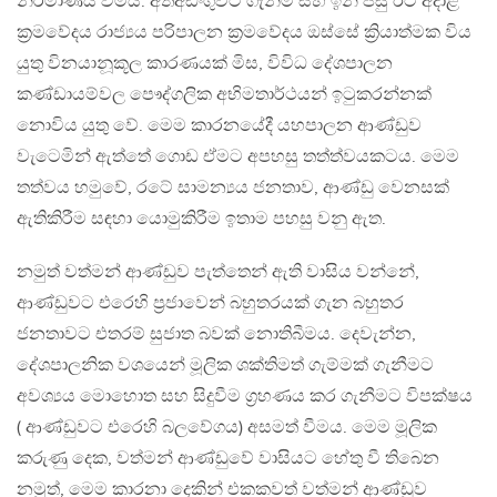
නිර්මාණය වීමය. අත්අඩංගුවට ගැනීම සහ ඉන් පසු ඊට අදාළ
ක්‍රමවේදය රාජ්‍යය පරිපාලන ක්‍රමවේදය ඔස්සේ ක්‍රියාත්මක විය
යුතු විනයානූකූල කාරණයක් මිස, විවිධ දේශපාලන
කණ්ඩායම්වල පෞද්ගලික අභිමතාර්ථයන් ඉටුකරන්නක්
නොවිය යුතු වේ. මෙම කාරනයේදී යහපාලන ආණ්ඩුව
වැටෙමින් ඇත්තේ ගොඩ ඒමට අපහසු තත්ත්වයකටය. මෙම
තත්වය හමුවේ, රටේ සාමන්‍යය ජනතාව, ආණ්ඩු වෙනසක්
ඇතිකිරීම සඳහා යොමුකිරීම ඉතාම පහසු වනු ඇත.
නමුත් වත්මන් ආණ්ඩුව පැත්තෙන් ඇති වාසිය වන්නේ,
ආණ්ඩුවට එරෙහි ප්‍රජාවෙන් බහුතරයක් ගැන බහුතර
ජනතාවට එතරම් සුජාත බවක් නොතිබීමය. දෙවැන්න,
දේශපාලනික වශයෙන් මූලික ශක්තිමත් ගැම්මක් ගැනීමට
අවශ්‍යය මොහොත සහ සිදුවීම ග්‍රහණය කර ගැනීමට විපක්ෂය
( ආණ්ඩුවට එරෙහි බලවේගය) අසමත් වීමය. මෙම මූලික
කරුණු දෙක, වත්මන් ආණ්ඩුවේ වාසියට හේතු වී තිබෙන
නමුත්, මෙම කාරනා දෙකින් එකකවත් වත්මන් ආණ්ඩුව