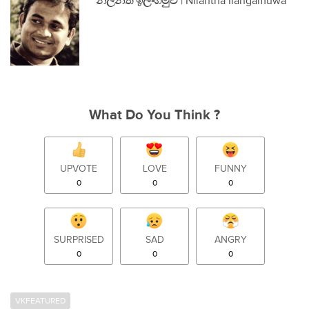
නිලන්ත ඉලංගමුව
| Nilantha Ilangamuwa
What Do You Think ?
UPVOTE
LOVE
FUNNY
0
0
0
SURPRISED
SAD
ANGRY
0
0
0
VKFEATURED