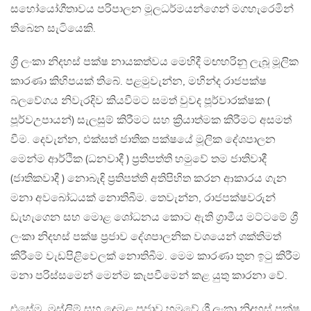
සහෝයෝගීතාවය පරිපාලන මූලධර්මයන්ගෙන් මගහැරෙමින්
තිබෙන සැටියෙකි.
ශ්‍රී ලංකා නිදහස් පක්ෂ නායකත්වය මෙහිදී මඟහරිනු ලැබූ මූලික
කාරණා කිහිපයක් තිබේ. පළමුවැන්න, මහින්ද රාජපක්ෂ
බලවේගය නිවැරදිව කියවීමට සමත් වුවද පූර්වාරක්ෂක (
පූර්වඋපායන්) සැලසුම් කිරීමට සහ ක්‍රියාත්මක කිරීමට අසමත්
වීම. දෙවැන්න, එක්සත් ජාතික පක්ෂයේ මූලික දේශපාලන
මෙන්ම ආර්ථික (ධනවාදී ) ප්‍රතිපත්ති හමුවේ තම ජාතිවාදී
(ජාතිකවාදී ) නොබැඳි ප්‍රතිපත්ති අතිපිහිත කරන ආකාරය ගැන
මනා අවබෝධයක් නොතිබීම. තෙවැන්න, රාජපක්ෂවරුන්
ඩැහැගෙන සහ මොළ ශෝධනය කොට ඇති ග්‍රාමීය මට්ටමේ ශ්‍රී
ලංකා නිදහස් පක්ෂ ප්‍රජාව දේශපාලනික වශයෙන් ශක්තිමත්
කිරීමේ වැඩපිළිවෙලක් නොතිබීම. මෙම කාරණා තුන ඉටු කිරීම
මනා පරිස්සමෙන් මෙන්ම කැපවීමෙන් කළ යුතු කාරනා වේ.
එසේම, මුස්ලිම් සහ දෙමළ ප්‍රජාව හමුවේ ශ්‍රී ලංකා නිදහස් පක්ෂ