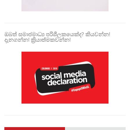
ඔබත් සමාජමාධ්‍ය පරිශීලකයෙක්ද? කියවන්න!
දැනගන්න! ක්‍රියාත්මකවන්න!