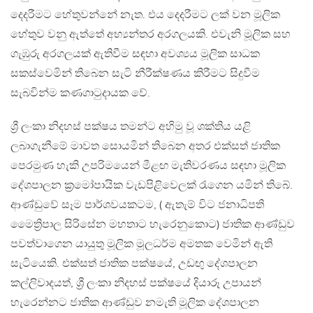
දෙදරීමට හේතුවන්නේ නැත. එය දෙදරීමට ලක් වන මූලික
හේතුව වනු ඇත්තේ අභ්‍යන්තර අරගලයකි. එවැනි මූලික සහ
ගැඹුරු අරගලයක් ඇතිවීම සඳහා අවශ්‍යය මූලික සාධක
සකස්වෙමින් තිබෙන සැටි නීරීක්ෂණය කිරීමට සිදුවීම
සැබවින්ම කණගාටුදායක වේ.
ශ්‍රී ලංකා නිදහස් පක්ෂය තමන්ට අහිමු වූ ශක්තිය යළි
ලබාගැනීමේ මාවත සොයමින් තිබෙන අතර එක්සත් ජාතික
පෙරමුණ හැකි උපරිමයෙන් මීළඟ මැතිවරණය සඳහා මූලික
දේශපාලන ක්‍රමෝපායික වැඩපිළිවෙලක් රැගෙන යමින් තිබේ.
ආණ්ඩුවේ සෑම පාර්ශවයකටම, ( ඇතැම් විට ජනාධිපති
මෛත්‍රිපාල සිරිසේන මහතාට හැරෙනුකොට) ජාතික ආණ්ඩුව
පවත්වාගෙන යායුතු මූලික මූලධර්ම අමතක වෙමින් ඇති
සැටියෙකි. එක්සත් ජාතික පක්ෂයේ, උඩඟු දේශපාලන
කල්ලිවාදයත්, ශ්‍රී ලංකා නිදහස් පක්ෂයේ දියාරූ උපායන්
හැරෙන්නට ජාතික ආණ්ඩුව නමැති මූලික දේශපාලන