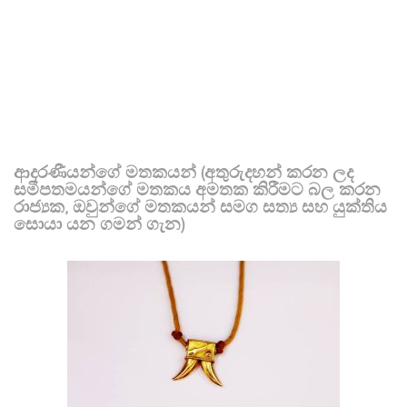
ආදරණීයන්ගේ මතකයන් (අතුරුදහන් කරන ලද
සමීපතමයන්ගේ මතකය අමතක කිරීමට බල කරන
රාජ්‍යක, ඔවුන්ගේ මතකයන් සමග සත්‍ය සහ යුක්තිය
සොයා යන ගමන් ගැන)