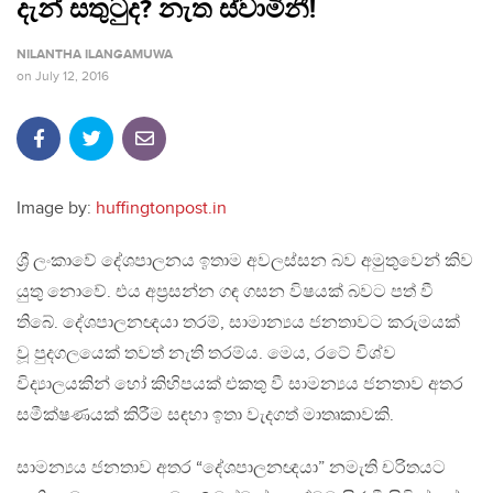
දැන් සතුටුද? නැත ස්වාමිනී!
NILANTHA ILANGAMUWA
on
July 12, 2016
Image by:
huffingtonpost.in
ශ්‍රී ලංකාවේ දේශපාලනය ඉතාම අවලස්සන බව අමුතුවෙන් කිව
යුතු නොවේ. එය අප්‍රසන්න ගඳ ගසන විෂයක් බවට පත් වී
තිබේ. දේශපාලනඥයා තරම්, සාමාන්‍යය ජනතාවට කරුමයක්
වූ පුදගලයෙක් තවත් නැති තරම්ය. මෙය, රටේ විශ්ව
විද්‍යාලයකින් හෝ කිහිපයක් එකතු වී සාමන්‍යය ජනතාව අතර
සමීක්ෂණයක් කිරීම සඳහා ඉතා වැදගත් මාතෘකාවකි.
සාමන්‍යය ජනතාව අතර “දේශපාලනඥයා” නමැති චරිතයට