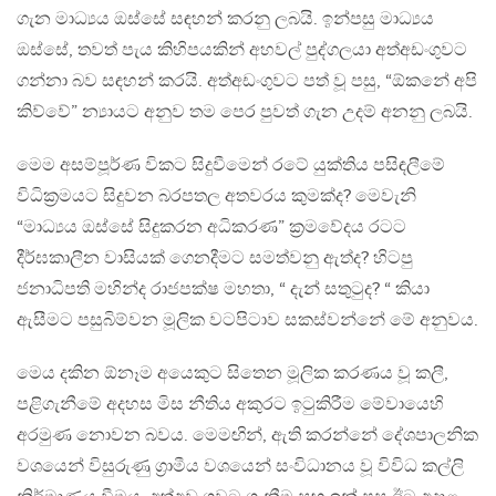
ගැන මාධ්‍යය ඔස්සේ සඳහන් කරනු ලබයි. ඉන්පසු මාධ්‍යය
ඔස්සේ, තවත් පැය කිහිපයකින් අහවල් පුද්ගලයා අත්අඩංගුවට
ගන්නා බව සඳහන් කරයි. අත්අඩංගුවට පත් වූ පසු, “ඕකනේ අපි
කිව්වේ” න්‍යායට අනුව තම පෙර පුවත් ගැන උදම් අනනු ලබයි.
මෙම අසම්පූර්ණ විකට සිදුවීමෙන් රටේ යුක්තිය පසිඳලීමේ
විධික්‍රමයට සිදුවන බරපතල අතවරය කුමක්ද? මෙවැනි
“මාධ්‍යය ඔස්සේ සිදුකරන අධිකරණ” ක්‍රමවේදය රටට
දීර්ඝකාලීන වාසියක් ගෙනදීමට සමත්වනු ඇත්ද? හිටපු
ජනාධිපති මහින්ද රාජපක්ෂ මහතා, “ දැන් සතුටුද? “ කියා
ඇසීමට පසුබිම්වන මූලික වටපිටාව සකස්වන්නේ මේ අනුවය.
මෙය දකින ඕනෑම අයෙකුට සිතෙන මූලික කරණය වූ කලී,
පළිගැනීමේ අදහස මිස නීතිය අකුරට ඉටුකිරීම මේවායෙහි
අරමුණ නොවන බවය. මෙමඟින්, ඇති කරන්නේ දේශපාලනික
වශයෙන් විසුරුණු ග්‍රාමීය වශයෙන් සංවිධානය වූ විවිධ කල්ලි