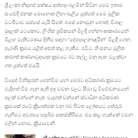
ශ්‍රී ලංකා නිදහස් පක්ෂය අත්හදා බලමින් සිටින මෙම ඉතාම
සංවේදී ජනක මොහොත ලිහා බැලිය යුත්තේ මෙම මූලික
වටපිටාව ඔස්සේ යැයි සිතේ. එසේ නොවුන හොත්, විශාල
මුදලක් යටකොට, ලිංගික ශ්‍රමිකයන් මිලදී ගන්නා ආකාරයෙන්
මීළඟ මැතිවරණය දිනීම සඳහා “දේශපාලනඥයින්” මිළදී ගෙන,
පැරණි ක්‍රමය යළිත් අළුත් කළ හැකිය. එවිට, හිංසනය මූලික
කරගත් කණගාටුදායක ක්‍රමයට රට තල්ලු වනු ඇත. වළක්වා
ගත යුත්තේ එයයි.
විදෙස් විනිසුරන් ගෙන්වීම හෝ මෙරට අධිකරණ ක්‍රමයට
මැදිහත් වීම ගැන ඇති හුදු වචන වලට සීමා වූ විවේචනයෙන්
පලක් වන්නේ නැත. වැදගත් වන්නේ ස්වාධීන අධිකරණ
ක්‍රමයක් රටේ ක්‍රියාත්මක වන බව පිටත ලෝකයට තේරුම්
ගැනීමට අවශ්‍යය පසුබිම සකස්කිරීමය. එය කළ හැක්කේ වචන
වලින් නොව, ක්‍රියාවෙනි.