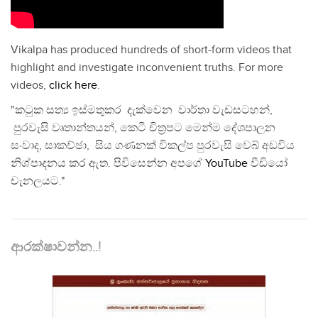
Vikalpa has produced hundreds of short-form videos that
highlight and investigate inconvenient truths. For more
videos,
click here
.
"කටුක සත්‍ය ඉස්මතුකර දැක්වෙන වාර්තා වැඩසටහන්,
පුරවැසි වෘතාන්තයන්, කෙටි චිත්‍රපට මෙන්ම දේශපාලන
සංවාද, සාකච්ඡා, සිය ගණනක් විකල්ප පුරවැසි වෙබ් අඩවිය
නිශ්පාදනය කර ඇත. පිවිසෙන්න අපගේ
YouTube
වීඩියෝ
චැනලයට."
ආරක්ෂාවන්න..!