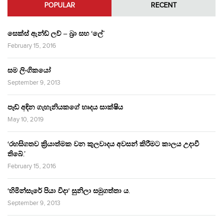
POPULAR
RECENT
සෙක්ස් ඇන්ඩ් ලව් – බ්‍රා සහ ‘ලේ’
February 15, 2016
සම ලිංගිකයෝ
September 9, 2013
පෑඩ් අඳින ගැහැනියකගේ හෘදය සාක්ෂිය
May 10, 2019
‘රහසිගතව ක්‍රියාත්මක වන කුලවාදය අවසන් කිරීමට කාලය උදාවී
තිබේ.’
February 15, 2016
‘හිමින්සැරේ පියා විදා‘ සුනිලා සමුගත්තා ය.
September 9, 2013