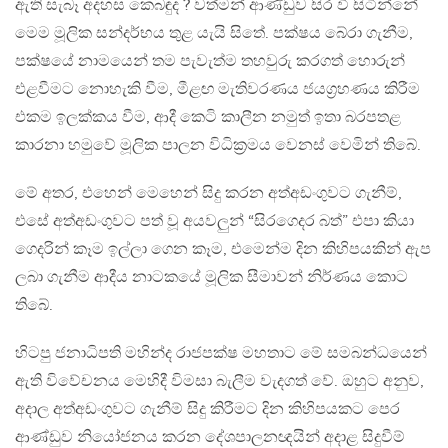
ඇති සැබෑ අදහස කෙබඳුද ? වත්මන් ආණ්ඩුව සිර වී සිටින්නේ
මෙම මූලික සන්දර්භය තුළ යැයි සිතේ. පක්ෂය බේරා ගැනීම,
පක්ෂයේ නාමයෙන් තම පැවැත්ම තහවුරු කරගත් හොරුන්
එළවීමට නොහැකි වීම, මීළඟ මැතිවරණය ජයග්‍රහණය කිරීම
එකම ඉලක්කය වීම, ආදී කෙටි කාලීන නමුත් ඉතා බරපතළ
කාරනා හමුවේ මූලික පාලන විධික්‍රමය වෙනස් වෙමින් තිබේ.
මේ අතර, එහෙන් මෙහෙන් සිදු කරන අත්අඩංගුවට ගැනීම්,
එසේ අත්අඩංගුවට පත් වූ අයවලුන් “සිරගෙදර බත්” එපා කියා
ගෙදරින් කෑම ඉල්ලා ගෙන කෑම, එමෙන්ම දින කිහිපයකින් ඇප
ලබා ගැනීම ආදීය නාටකයේ මූලික සීමාවන් නිර්ණය කොට
තිබේ.
හිටපු ජනාධිපති මහින්ද රාජපක්ෂ මහතාට මේ සමබන්ධයෙන්
ඇති විවේචනය මෙහිදී විමසා බැලීම වැදගත් වේ. ඔහුට අනුව,
අදාල අත්අඩංගුවට ගැනීම් සිදු කිරීමට දින කිහිපයකට පෙර
ආණ්ඩුව නියෝජනය කරන දේශපාලනඥයින් අදාළ සිදුවීම්