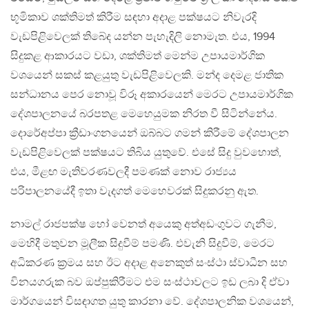
භූමිකාව ශක්තිමත් කිරීම සඳහා අදාළ පක්ෂයට නිවැරදි
වැඩපිළිවෙලක් තිබේද යන්න පැහැදිලි නොමැත. එය, 1994
සිදුකළ ආකාරයට වඩා, ශක්තිමත් මෙන්ම උපායමාර්ගික
වශයෙන් සකස් කළයුතු වැඩපිළිවෙලකි. මන්ද දෙමළ ජාතික
සන්ධානය පෙර නොවූ විරූ අකාරයෙන් මෙරට උපායමාර්ගික
දේශපාලනයේ බරපතළ මෙහෙයුමක නිරත වී සිටින්නේය.
දොරේඅප්පා ක්‍රීඩාංගනයෙන් ඔබ්බට ගමන් කිරීමේ දේශපාලන
වැඩපිළිවෙලක් පක්ෂයට තිබිය යුතුවේ. එසේ සිදු වුවහොත්,
එය, මීළඟ මැතිවරණවලදී පමණක් නොව රාජ්‍යය
පරිපාලනයේදී ඉතා වැදගත් මෙහෙවරක් සිදුකරනු ඇත.
නාමල් රාජපක්ෂ හෝ වෙනත් අයෙකු අත්අඩංගුවට ගැනීම,
මෙහිදී මතුවන මූලීක සිදුවීම් පමණි. එවැනි සිදුවීම්, මෙරට
අධිකරණ ක්‍රමය සහ ඊට අදාළ අනෙකුත් සංස්ථා ස්වාධීන සහ
විනයගරුක බව ඔප්පුකිරීමට එම සංස්ථාවලට ඉඩ ලබා දි ඒවා
මාර්ගයෙන් විසඳාගත යුතු කාරනා වේ. දේශපාලනික වශයෙන්,