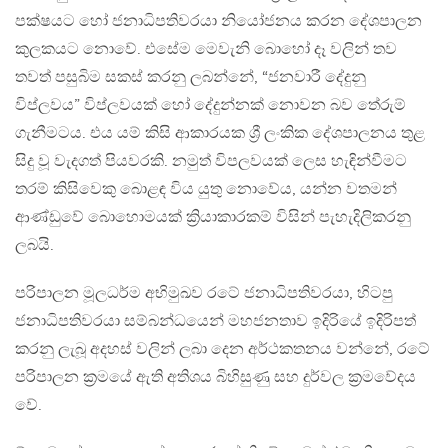
පක්ෂයට හෝ ජනාධිපතිවරයා නියෝජනය කරන දේශපාලන
කුලකයට නොවේ. එසේම මෙවැනි බොහෝ දෑ වලින් තව
තවත් පසුබිම සකස් කරනු ලබන්නේ, “ජනවාරී දේදුනු
විප්ලවය” විප්ලවයක් හෝ දේදුන්නක් නොවන බව තේරුම්
ගැනීමටය. එය යම් කිසි ආකාරයක ශ්‍රී ලංකික දේශපාලනය තුළ
සිදු වූ වැදගත් පියවරකි. නමුත් විපලවයක් ලෙස හැඳින්වීමට
තරම් කිසිවෙකු බොළඳ විය යුතු නොවේය, යන්න වතමන්
ආණ්ඩුවේ බොහොමයක් ක්‍රියාකාරකම් විසින් පැහැදිලිකරනු
ලබයි.
පරිපාලන මූලධර්ම අභිමුඛව රටේ ජනාධිපතිවරයා, හිටපු
ජනාධිපතිවරයා සම්බන්ධයෙන් මහජනතාව ඉදිරියේ ඉදිරිපත්
කරනු ලැබූ අදහස් වලින් ලබා දෙන අර්ථකතනය වන්නේ, රටේ
පරිපාලන ක්‍රමයේ ඇති අතිශය බිහිසුණු සහ දුර්වල ක්‍රමවේදය
වේ.