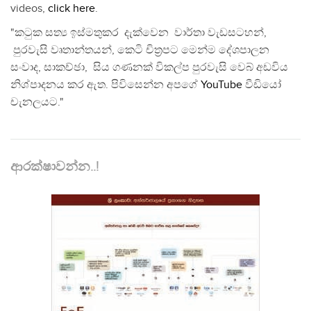
videos,
click here
.
"කටුක සත්‍ය ඉස්මතුකර දැක්වෙන වාර්තා වැඩසටහන්,
පුරවැසි වෘතාන්තයන්, කෙටි චිත්‍රපට මෙන්ම දේශපාලන
සංවාද, සාකච්ඡා, සිය ගණනක් විකල්ප පුරවැසි වෙබ් අඩවිය
නිශ්පාදනය කර ඇත. පිවිසෙන්න අපගේ
YouTube
වීඩියෝ
චැනලයට."
ආරක්ෂාවන්න..!