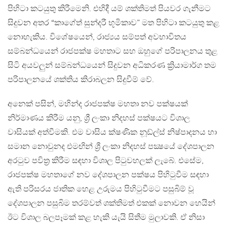
පිහිටා කටයුතු කිරීමෙනි. එහිදී යම් ශක්තිමත් පියවර ගැනීමට
සිදුවන අතර “කාගේත් සුන්දරී භූමිකාව” මත පිහිටා කටයුතු කළ
නොහැකිය. විශේෂයෙන්, රාජ්‍යය සම්පත් අවභාවිතය
සම්බන්ධයෙන් රාජපක්ෂ මහතාට සහ ඔහුගේ පරිපාලනය තුළ
සිටි අයවලුන් සම්බන්ධයෙන් සිදුවන අධිකරණ ක්‍රියාමාර්ග තම
පරිපාලනයේ ශක්තිය කිරාබලන සිදුවීම් වේ.
අනෙක් පසින්, මහින්ද රාජපක්ෂ මහතා නව පක්ෂයක්
නිර්මාණය කිරීම යනු, ශ්‍රී ලංකා නිදහස් පක්ෂයට විශාල
වාසියක් අත්වීමකි. එම වාසිය ක්ෂණික නූඩ්ල්ස් නිෂ්පාදනය හා
සමාන නොවුනද එමඟින් ශ්‍රී ලංකා නිදහස් පක්‍ෂයේ දේශපාලන
අරටුව පවිත්‍ර කිරීම සඳහා විශාල පිටුවහලක් ලැබේ. එසේම,
රාජපක්ෂ මහතාගේ නව දේශපාලන පක්ෂය පිහිටුවීම සඳහා
ඇති පරිසරය ජාතික හෙළ උරුමය පිහිටුවීමට පසුබිම් වූ
දේශපාලන පසුබිම තරම්වත් ශක්තිමත් එකක් නොවන හෙයින්
ඊට විශාල බලපෑමක් කළ හැකි යැයි සිතීම මුලාවකි. ඒ නිසා