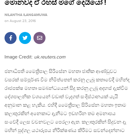
මොනවද ඒ රහස් මගේ දෙයියෝ !
NILANTHA ILANGAMUWA
on
August 23, 2016
Image Credit:
uk.reuters.com
ජනාධිපති මෛත්‍රිපාල සිරිසේන මහතා ජාතික ආණ්ඩුවට
වසරක් සම්පූර්ණ වීම නිමිත්තෙන් කරනු ලැබූ කතාවේදී මහින්ද
රාජපක්ෂ මහතා සමබන්ධයෙන් සිදු කරනු ලැබූ අදහස් දැක්වීම
දේශපාලනික වශයෙන් වඩාත් වැදගත් සංදිස්ථානයක් යැයි
අනුමාන කළ හැකිය. එහිදී මෛත්‍රීපාල සිරිසේන මහතා ඉතාම
කලාතුරකින් අනෙකාට දැනීමට ඉඩහරින තම අමනාපය
සංවේදී ලෙස වචනවලට පෙරලා ඇත. කලාතුරකින් සිදුවන දෑ
මඟින් පුද්ගල යථාරූපය නිරීක්ෂණය කිරීමට සවන්දෙන්නාට