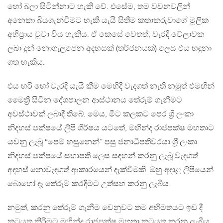
හෝ බලා සිටින්නාට හැකි වේ. එසේම, තම වචනවලින්
අනෙකා බියගැන්වීමට හැකි යැයි සිතීම කතාකරුවාගේ මූලීක
අභිප්‍රාය වූවා විය හැකිය. ඒ කෙසේ වෙතත්, වැරදි වේලාවක
ලබා දුන් නොගැලපෙන අදහසක් (තර්ජනයක්) ලෙස එය හඳුනා
ගත හැකිය.
එය හරි හෝ වැරදි යැයි කීම මෙහිදී වැදගත් නැති නමුත් එමඟින්
මෛත්‍රී සිටින දේශපාලන ආස්ථානය තේරුම් ගැනීමට
අවස්ථාවක් ලබාදී තිබේ. මෙය, මීට කලකට පෙර ශ්‍රී ලංකා
නිදහස් පක්ෂයේ ලිපි ශීර්ෂය යටතේ, මහින්ද රාජපක්ෂ මහතාට
යවනු ලැබූ “පෙම් හසුනෙන්” පසු ජනාධිපතිවරයා ශ්‍රී ලංකා
නිදහස් පක්ෂයේ සභාපති ලෙස සඳහන් කරනු ලැබූ වැදගත්
අදහස් නොවැදගත් ආකාරයෙන් දැක්වීමකි. ඔහු අදාළ ලිපියෙන්
බොහෝ දෑ තේරුම් කරදීමට උත්සහ කරනු ලැබීය.
නමුත්, කරනු තේරුම් ගැනීම වෙනුවට තම අභිමතයට ඉඩ දී
කටයුතු කිරීමට මහින්ද රාජපක්ෂ මහතා කටයුතු කරනු ලැබීය.