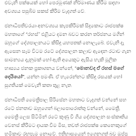
එවැනි පක්ෂයක් හෝ පෙරමුණක් නිර්මාණය කිරීම සඳහා
අවශ්‍යය පසුබිම සකස් කිරීම වැදගත් වේ.
ජනාධිපතිවරයා අනවශ්‍යය කැපකිරීමක් සිදුකොට රාජපක්ෂ
මහතාගේ “රහස්” එළියට දමන බවට කරන තර්ජනය මගින්
ඔහුගේ දේශපාලනයට කිසිඳු යහපතක් නොලැබේ. එවැනි දෑ
ඇසෙන සෑම විටම රටේ දේශපාලන කලාව ඇඳෙන රටාව ගැන
සාමන්‍යය දැනුමක් හෝ ඇති අයෙකුට ඇසිය හැකි මූලික
හාස්‍යය ජනක ප්‍රකාශනය වන්නේ, “
මොනවද ඒ රහස් මගේ
දෙයියෝ”
, යන්න පමණි. ඒ හැරෙන්නට කිසිඳු රසයක් හෝ
සුගතියක් මෙවැනි කතා තුළ නැත.
ජනාධිපති මෛත්‍රිපාල සිරිසේන මහතාට වැදගත් වන්නේ සහ
රටේ ජනතාව ඔහුගෙන් බලාපොරොත්තු වන්නේ, මෛත්‍රි,
මෛත්‍රි ලෙස සිටිමින් රටේ කුණු වී ගිය දේශපාලන සංස්කෘතිය
වෙනස් කිරීමට දායක වීම මිස, තවත් රාජපක්ෂ කෙනෙකුගේ
භූමිකාව රඟපෑම නොවේ. ඉතිහාසයෙන් ඉගෙනගත් බව ඔප්පු