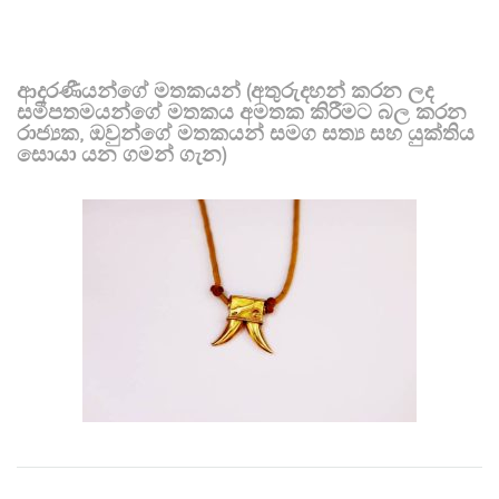
ආදරණීයන්ගේ මතකයන් (අතුරුදහන් කරන ලද
සමීපතමයන්ගේ මතකය අමතක කිරීමට බල කරන
රාජ්‍යක, ඔවුන්ගේ මතකයන් සමග සත්‍ය සහ යුක්තිය
සොයා යන ගමන් ගැන)