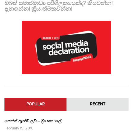
ඔබත් සමාජමාධ්‍ය පරිශීලකයෙක්ද? කියවන්න!
දැනගන්න! ක්‍රියාත්මකවන්න!
POPULAR
RECENT
සෙක්ස් ඇන්ඩ් ලව් – බ්‍රා සහ ‘ලේ’
February 15, 2016