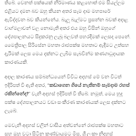
තිබේ. වෙනත් පක්ෂයක් නිර්මාණය කළහොත් එම සියල්ලම
එළියට දමන බව ඔහු කියන අතර සෑම දාම මහපාරේ
ඇවිද්දවන බව කියන්නේය. බැලූ බැල්මට ප්‍රසන්න බවක් අදාළ
වාග්මලාවන් වල නොමැති අතර එය ඔහු විසින් ඔහුගේ
දේශපාලනයට සිදුකරනු ලැබූ බලවත් පහරදීමක් ලෙසද පෙනේ.
මෛත්‍රිපාල සිරිසේන මහතා රාජපක්ෂ මහතාට ඇඳීමට උත්සහ
දැරීමක් ලෙස මෙය දක්නට ලැබීම සැබවින්ම කණගාටුදායක
කාරණයකි.
අදාල කාරණය සම්බන්ධයෙන් විවිධ අදහස් මේ වන විටත්
ඉදිරිපත් වී ඇති අතර, “
කඩාගෙන ගියේ නැතිනම් සෑමදාම රහස්
රකින්නේද?
” වැනි අදහස් ඉදිරිපත් වී තිබේ. නමුත්, මෙය හුදු
පක්ෂ දේශපාලනයට වඩා සංකීරණ කාරණයක් ලෙස දක්නට
ලැබේ.
මෙවැනි අදහස් වලින් වාසිය අත්වන්නේ රාජපක්ෂ මහතාට
සහ ඔහු වටා සිටින කණ්ඩායමට මිස, ශ්‍රී ලංකා නිදහස්