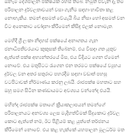
ඕනෑම දේශපාලන පක්ෂයක රහස් තිබේ. නමුත් එවැනි දෑ තම
පරිපාලන දුර්වලතාවයන් වසා ගැනීම සඳහා භාවිතා කළ
නොහැකිය. තමන් අසමත් වේයැයි බිය නිසා හෝ අසමත් වන
විට අනෙකාට චෝදනා කිරීමෙන් කිසිඳු ඵලක් නොමැත.
මෙහිදී ශ්‍රී ලංකා නිදහස් පක්ෂයේ අනාගතය ගැන
ජනාධිපතිවරයාට කුකුසක් තිබේනම්, එය විසඳා ගත යුතුව
ඇත්තේ පක්ෂ අභ්‍යන්තරයේ මිස, එය වීදියට ගෙන ඒමෙන්
නොවේ. එය මතුපිටට රැගෙන එන තරමට පක්ෂයේ ව්‍යුහය
දුර්වල වන අතර සතුරාට පහරදීම සඳහා වඩාත් පහසු
වටපිටාවක් නිර්මාණය කරනු ලබයි. රාජපක්ෂ මහතාට සහ
ඔහු සමග සිටින කණඩායමට අවශ්‍යය වන්නේද එයයි.
මහින්ද රාජපක්ෂ මතාගේ ක්‍රියාකලාපයන් තමන්ගේ
පරිපාලනයට අනවශ්‍ය ලෙස මැදිහත්වීමක් සිදුකොට දුර්වල
කොට ඇත්තේ නම්, ඊට පිළියම් කළ යුත්තේ තර්ජනය
කිරීමෙන් නොවේ. එය කළ හැක්කේ යහපාලන මුලධර්ම මත