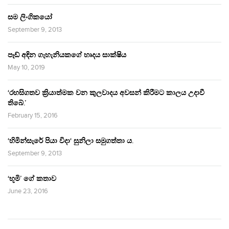
සම ලිංගිකයෝ
September 9, 2013
පෑඩ් අඳින ගැහැනියකගේ හෘදය සාක්ෂිය
May 10, 2019
‘රහසිගතව ක්‍රියාත්මක වන කුලවාදය අවසන් කිරීමට කාලය උදාවී
තිබේ.’
February 15, 2016
‘හිමින්සැරේ පියා විදා‘ සුනිලා සමුගත්තා ය.
September 9, 2013
‘භූමි’ ගේ කතාව
June 23, 2016