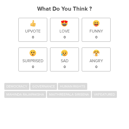
What Do You Think ?
UPVOTE
LOVE
FUNNY
0
0
0
SURPRISED
SAD
ANGRY
0
0
0
DEMOCRACY
GOVERNANCE
HUMAN RIGHTS
MAHINDA RAJAPAKSHA
MAITHREEPALA SIRISENA
VKFEATURED