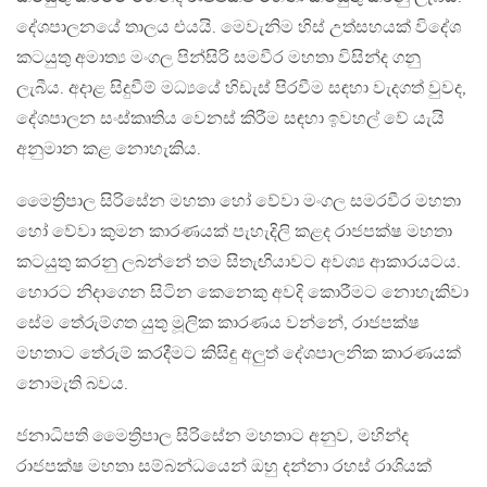
දේශපාලනයේ තාලය එයයි. මෙවැනිම හිස් උත්සහයක් විදේශ
කටයුතු අමාත්‍ය මංගල පින්සිරි සමවීර මහතා විසින්ද ගනු
ලැබීය. අදාළ සිදුවීම් මධ්‍යයේ හිඩැස් පිරවීම සඳහා වැදගත් වුවද,
දේශපාලන සංස්කෘතිය වෙනස් කිරීම සඳහා ඉවහල් වේ යැයි
අනුමාන කළ නොහැකිය.
මෛත්‍රිපාල සිරිසේන මහතා හෝ වේවා මංගල සමරවීර මහතා
හෝ වේවා කුමන කාරණයක් පැහැදිලි කළද රාජපක්ෂ මහතා
කටයුතු කරනු ලබන්නේ තම සිතැඟියාවට අවශ්‍ය ආකාරයටය.
හොරට නිදාගෙන සිටින කෙනෙකු අවදි කොරීමට නොහැකිවා
සේම තේරුම්ගත යුතු මූලික කාරණය වන්නේ, රාජපක්ෂ
මහතාට තේරුම් කරදීමට කිසිඳු අලුත් දේශපාලනික කාරණයක්
නොමැති බවය.
ජනාධිපති මෛත්‍රිපාල සිරිසේන මහතාට අනුව, මහින්ද
රාජපක්ෂ මහතා සම්බන්ධයෙන් ඔහු දන්නා රහස් රාශියක්