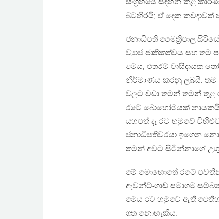
සංග්‍රහයේ සඳහන් කළ කාර
බටහිරයි; ඒ දෙක කවදාවත්
ජනාධිපති මෛත්‍රිපාල සිරි
ව්‍යාජ ජාතිකත්වය සහ තම පවු
මෙය, එතරම් වාසිදායක තෝර
නිර්මාණය කරනු ලබයි. තම 
වලට වඩා තමන් තමන් තු
රටේ බොහෝමයක් නායකයින්
යහපත් දෑ රට හමුවේ විහිළ
ජනාධිපතිවරයා ඉගෙන නො
තමන් අවට සිටින්නාගේ උග
මේ මොහොතේ රටේ පවතින අත
ඇවන්ට්-ගාඩ් සමාගම සම්බන්ධ
මෙය රට හමුවේ ඇති ඓතිහාස
ගත නොහැකිය.