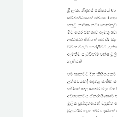
ශ්‍රී ලංකා නිදහස් පක්ෂයේ
සම්බන්ධයෙන් බොහෝ දෙනෙකු
සතුටු නාටක නටා පෙන්නුවද
මීට පෙර ජනතාව ඇමතු අවස
අස්ථාවර භීතියක් පමණි. 
වචන වලට පෙරලීමට උත්සහ
ඇමතීම සැබවින්ම පක්ෂ මූල
තැකීමකි.
එම කතාවට දින කිහිපයකට පෙ
උත්සවයකදී දෙමළ ජාතික සංධ
ඉදිරිපත් කළ කතාව මැනවින
අවශ්‍යතාවය ඒකරාශීකොට තු
මූලික ප්‍රස්තූතයෙන් ව්‍යු
මූලධර්ම ගැන කිව හැක්කේ ක