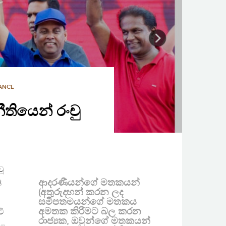
ANCE
තියෙන් රංචු
ූ
ආදරණීයන්ගේ මතකයන්
්
(අතුරුදහන් කරන ලද
සමීපතමයන්ගේ මතකය
අමතක කිරීමට බල කරන
ටි
රාජ්‍යක, ඔවුන්ගේ මතකයන්