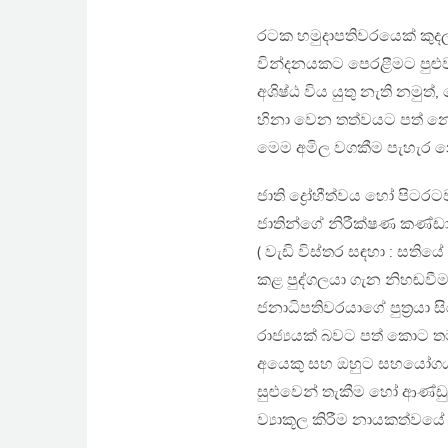
රටක හමුදාපතිවරයෙක් කුදලා
වින්දනයකට පෙරළීමට පුළුවන
අශිෂ්ඨ විය යුතු නැති නම
හිනා වෙන තත්වයට පත් නොක
මෙම අමිල වගකීම පැහැර න
ජාති ද්‍රෝහීත්වය හෝ පිට
ජාතින්ගේ නිරීක්ෂණ කණ්ඩ
( වැඩි විස්තර සඳහා : සති
කළ පුද්ගලයා ගැන නිහඬවීම ව
ජනාධිපතිවරයාගේ පුත්‍රයා 
රාජ්‍යයක් බවට පත් කොට තම
අයෙකු සහ ඔහුට සහයෝගය දැක
සුළුවෙන් තැකීම හෝ ආණ්ඩුව
ව්‍යාකූල කිරීම නායකත්වය