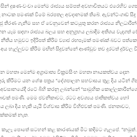
සින් දුෂණ-වංචා මෙන්ම රාජ්‍යය සම්පත් අවභාවිතයට එරෙහිව ගෙ
ුදු නාටක පමණක් වීමේ බරපතල අවදානමක් තිබේ. ඇවන්ට්-ගාඩ් සිදු
ු තීරණ ගැනීම සහ ඒ වෙනුවෙන් කටයුතු කරන රාජ්‍යය නිලධාරීන
 යෑම සඳහා රාජ්‍යය බලය සහ අනුග්‍රහය ලබාදීම අතිශය වැදගත් ව
 නීතිය හමුවට ඉදිරිපත් කිරීම ව්‍යාජ රඟපෑමක් පමණක් බවට පත්
 හෑල්ලුවට කිරීම මඟින් සිදුවන්නේ ආණ්ඩුව තව දුරටත් දුර්වල ව
ේන මහතා මෙන්ම අග්‍රාමාත්‍ය වික්‍රමසිංහ මහතා නායකත්වය දෙන
 කිරීමට යන ශේෂ පත්‍රය “දේශපාලන සහවාසය තුළ දිය යටින් ගින
 අවසානයේදී රටේ බිහි කරනු ලබන්නේ “සාමුහික කොල්ලකාරීන්ග
ාවක් පමණි. මෙම ජවනිකාවට, රටට අවශ්‍යය ජාතිකත්වය හෝ
ලබා දිය හැකි යැයි විශ්වාස කිරීම විහිළුවක් පමණි. ජනතාවට,
ික්කමක් නැත.
්‍රකට කැලෑ පොතේ සටහන් කළ කාරණයක් මීට කදිමට ගැලපේ. “නමුත්