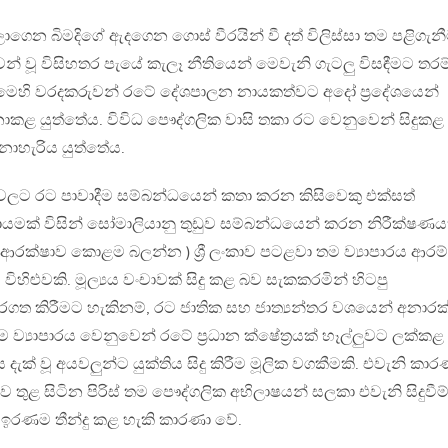
ගෙන බිමදිගේ ඇදගෙන ගොස් වීරයින් වී දත් විලිස්සා තම පළිගැන
් වූ විසිහතර පැයේ කැලෑ නීතියෙන් මෙවැනි ගැටලු විසඳීමට තරම
ුත්, මෙහි වරදකරුවන් රටේ දේශපාලන නායකත්වට අදෝ ප්‍රදේශයෙන්
ළ යුත්තේය. විවිධ පෞද්ගලික වාසි තකා රට වෙනුවෙන් සිදුකළ ය
ොහැරිය යුත්තේය.
රටවලට රට පාවාදීම සම්බන්ධයෙන් කතා කරන කිසිවෙකු එක්සත්
ායමක් විසින් සෝමාලියානු තුඩුව සම්බන්ධයෙන් කරන නිරීක්ෂණ
යේ ආරක්ෂාව කොළම බලන්න ) ශ්‍රී ලංකාව පටළවා තම ව්‍යාපාරය ආරම
ිහිළුවකි. මූල්‍යය වංචාවක් සිදු කළ බව සැකකරමින් හිටපු
සිරගත කිරීමට හැකිනම්, රට ජාතික සහ ජාත්‍යන්තර වශයෙන් අනාරක
 ව්‍යාපාරය වෙනුවෙන් රටේ ප්‍රධාන ක්ෂේත්‍රයක් හෑල්ලුවට ලක්කළ
් වූ අයවලුන්ට යුක්තිය සිදු කිරීම මූලික වගකීමකි. එවැනි කාර
 තුළ සිටින පිරිස් තම පෞද්ගලික අභිලාෂයන් සලකා එවැනි සිදුවීම
ේ ඉරණම තීන්දු කළ හැකි කාරණා වේ.