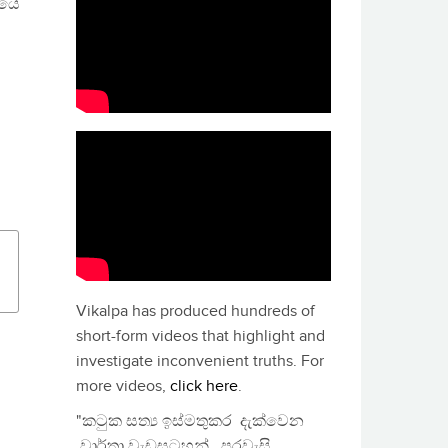
ියේ
Vikalpa has produced hundreds of
short-form videos that highlight and
investigate inconvenient truths. For
more videos,
click here
.
"කටුක සත්‍ය ඉස්මතුකර දැක්වෙන
වාර්තා වැඩසටහන්, පුරවැසි