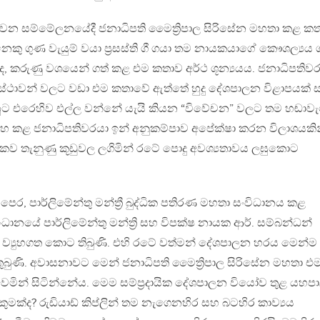
 65 වන සම්මේලනයේදී ජනාධිපති මෛත්‍රිපාල සිරිසේන මහතා කළ ක
 ගුණ වැයුම් වයා ප්‍රසස්ති ගී ගයා තම නායකයාගේ කෞශල්‍යය
, කරුණු වශයෙන් ගත් කළ එම කතාව අර්ථ ශූන්‍යයය. ජනාධිපතිව
්ථාවන් වලට වඩා එම කතාවේ ඇත්තේ හුදු දේශපාලන විළාපයක් 
ඔහුට එරෙහිව එල්ල වන්නේ යැයි කියන “විවේචන” වලට තම හඬාවැ
 කළ ජනාධිපතිවරයා ඉන් අනුකම්පාව අපේක්ෂා කරන විලාශයකි
ිකව තැනුණු කූඩුවල ලගිමින් රටේ පොදු අවශ්‍යතාවය ලඝුකොට
ර, පාර්ලිමේන්තු මන්ත්‍රී බුද්ධික පතිරණ මහතා සංවිධානය කළ
ානයේ පාර්ලිමේන්තු මන්ත්‍රි සහ විපක්ෂ නායක ආර්. සම්බන්ධන්
් ව්‍යුහගත කොට තිබුණි. එහි රටේ වත්මන් දේශපාලන හරය මෙන්ම
බුණි. අවාසනාවට මෙන් ජනාධිපති මෛත්‍රිපාල සිරිසේන මහතා එ
ක්ත වෙමින් සිටින්නේය. මෙම සම්ප්‍රදායික දේශපාලන වියෝව තුළ යහ
ුමක්ද? රුඩියාඩ් කිප්ලින් තම නැගෙනහිර සහ බටහිර කාව්‍යය