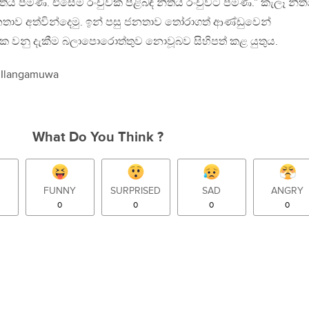
ීතිය පමණි. එසේම රංචුවක් පිළිබඳ නීතිය රංචුවට පමණි.” කැලෑ නීත
ව අත්වින්දෙමු. ඉන් පසු ජනතාව තෝරාගත් ආණ්ඩුවෙන්
ත්මක වනු දැකීම බලාපොරොත්තුව නොවූබව සිහිපත් කළ යුතුය.
a Ilangamuwa
What Do You Think ?
FUNNY
SURPRISED
SAD
ANGRY
0
0
0
0