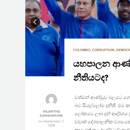
COLOMBO
,
CORRUPTION
,
DEMOC
යහපාලන ආණ්ඩු
නීතියටද?
වත්මන් ආණ්ඩුව බලයට ගෙ
බව සියල්ලෝම දනිති. එම කැ
NILANTHA
ලෝකයට ලබා දුන් ආදර්ශය ව
ILANGAMUWA
on
September 7,
වඩාත් දේශපාලනික වශයෙන් 
2016