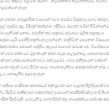
ණය මීට කදිමට ගැලපේ, අහෝ .. නැගෙනහිර නැගෙනහිරයි, බටහිර
 හමුවන්නේ නැත.
සේන මහතා, සම්ප්‍රදායික වශයෙන් රටේ සමස්ථ විඥානය මොට කරනු 
ල් පසුබිම තුළ විඳි දුක් කන්දරාව ඉදිරියට රැගෙන එමින් සිටින්නේය
ා ගැනීමක් නොව, එමඟින් තම සතුරාට අවශ්‍යය මූලික පසුතලය
සතුරා යැයි මෙහිදී හඳුන්වනු ලබන්නේ, මතුපිටින් පෙනෙන විෂයයන
ළ රැකවරණය සොයන මතුපිට තලයේ පාවෙන සාධක වේ. විශේෂයෙන
 මෙම තත්වයට මුහුණ දුන් අතර ඔවුහු සැලසුම්කළ බොහොමයක
ුවක් සහ ඛේදවාචකයක් බවට පත් වූයේය. මෙම අතීතයෙන් වත්මන්
ගෙන තමන් වටේ සිටින අයට ඉගෙනගැනීමට අණකරන්නේ නම්, 
ුලට නොදැනීම අසුවනු ඇත.
ිශය සංකීරණ කාරණයේ එක් ප්‍රධාන සහ වැදගත් පිළිබිඹුවක් ව
 සිදුවීම ජාතික සහ ජාත්‍යන්තර වශයෙන් අපකීර්තියක් ලබා දී තිබේ
ික සිදුවීමකි. මෙවැනි දෑ මගහරිමින් තම නායකත්වය සාර්ථක ක