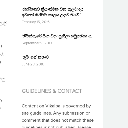
‘රහසිගතව ක්‍රියාත්මක වන කුලවාදය
අවසන් කිරීමට කාලය උදාවී තිබේ.’
February 15, 2016
ලැබූ
.
‘හිමින්සැරේ පියා විදා‘ සුනිලා සමුගත්තා ය.
September 9, 2013
්
්,
‘භූමි’ ගේ කතාව
්
June 23, 2016
ඔහු
GUIDELINES & CONTACT
න
Content on Vikalpa is governed by
.
site guidelines. Any submission or
ර
comment that does not match these
guidelines is not published. Please