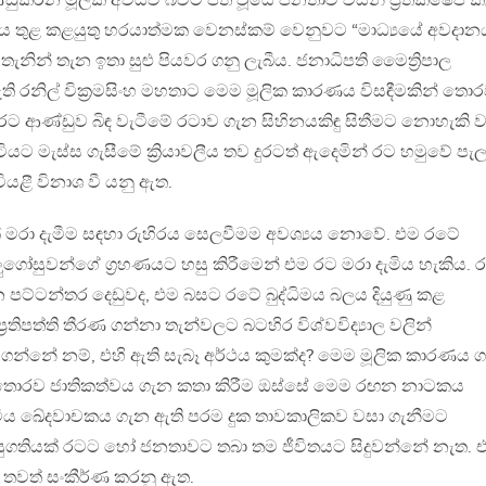
ුකරන මූලික අවයව බවට පත් වූයේ ජනතාව විසින් ප්‍රතික්ෂේප 
වය තුළ කළයුතු හරයාත්මක වෙනස්කම් වෙනුවට “මාධ්‍යයේ අවදාන
තැනින් තැන ඉතා සුළු පියවර ගනු ලැබීය. ජනාධිපති මෛත්‍රිපාල
 රනිල් වික්‍රමසිංහ මහතාට මෙම මූලික කාරණය විසඳීමකින් තො
රට ආණ්ඩුව බිඳ වැටීමේ රටාව ගැන සිහිනයකිඳු සිතීමට නොහැකි ව
ට මැස්ස ගැසීමේ ක්‍රියාවලීය තව දුරටත් ඇදෙමින් රට හමුවේ පැල
 වියළී විනාශ වී යනු ඇත.
මරා දැමීම සඳහා රුහිරය සෙලවීමම අවශ්‍යය නොවේ. එම රටේ
” අලුගෝසුවන්ගේ ග්‍රහණයට හසු කිරීමෙන් එම රට මරා දැමිය හැකිය.
 පට්ටන්තර දෙඩුවද, එම බසට රටේ බුද්ධිමය බලය දියුණු කළ
රතිපත්ති තීරණ ගන්නා තැන්වලට බටහිර විශ්වවිද්‍යාල වලින්
ගන්නේ නම්, එහි ඇති සැබෑ අර්ථය කුමක්ද? මෙම මූලික කාරණය 
 තොරව ජාතිකත්වය ගැන කතා කිරීම ඔස්සේ මෙම රඟන නාටකය
්මීය ඛේදවාචකය ගැන ඇති පරම දුක තාවකාලිකව වසා ගැනීමට
 සුගතියක් රටට හෝ ජනතාවට තබා තම ජීවිතයට සිදුවන්නේ නැත. 
තවත් සංකීර්ණ කරනු ඇත.