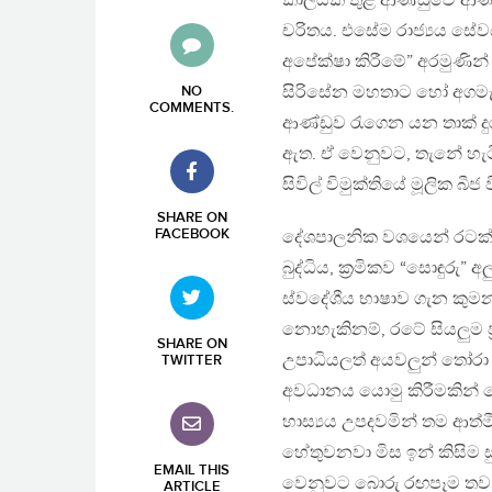
කාලයක් තුළ ආණ්ඩුවේ ආණ්ඩ
චරිතය. එසේම රාජ්‍යය සේ
අපේක්ෂා කිරීමේ” අරමුණින් 
සිරිසේන මහතාට හෝ අගමැති
NO
COMMENTS
.
ආණ්ඩුව රැගෙන යන තාක් දු
ඇත. ඒ වෙනුවට, තැනේ හැටිය
සිවිල් විමුක්තියේ මූලික බීජ
SHARE ON
FACEBOOK
දේශපාලනික වශයෙන් රටක් 
බුද්ධිය, ක්‍රමිකව “සොඳුරු
ස්වදේශීය භාෂාව ගැන කුමන
නොහැකිනම්, රටේ සියලුම ප්‍
SHARE ON
උපාධියලත් අයවලුන් තෝරා 
TWITTER
අවධානය යොමු කිරීමකින්
හාස්‍යය උපදවමින් තම ආත
හේතුවනවා මිස ඉන් කිසිම
EMAIL THIS
වෙනුවට බොරු රඟපෑම තව 
ARTICLE