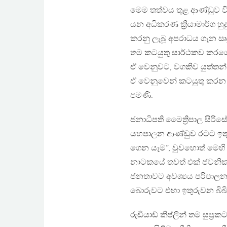
මෙම තත්වය තුළ ආණ්ඩුව වි
යන අධිකරණ ක්‍රියාමාර්ග හ
කරනු ලැබූ අපරාධය ගැන ඍජ
තම කටයුතු සාර්ථකව කරගෙන
ඒ වෙනුවට, වගකිව යුත්තන්
ඒ වෙනුවෙන් කටයුතු කරන අය
පමණි.
ජනාධිපති මෛත්‍රිපාල සිරිස
යහපාලන ආණ්ඩුව රටට ඉතුරු
ගෙන යෑම”, වුවහොත් මෙහි
නාටකයේ තවත් එක් ජවනික
ජනතාවට අවශ්‍යය පරිපාලනය 
බොරුවට එහා ඉතුරුවන බිබ
රුඩියාඩ් කිප්ලින් තම සුප