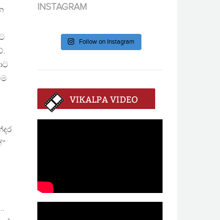
INSTAGRAM
න
්ට
Follow on Instagram
ේ.
කොට
ීම
්දර
ේ”
….