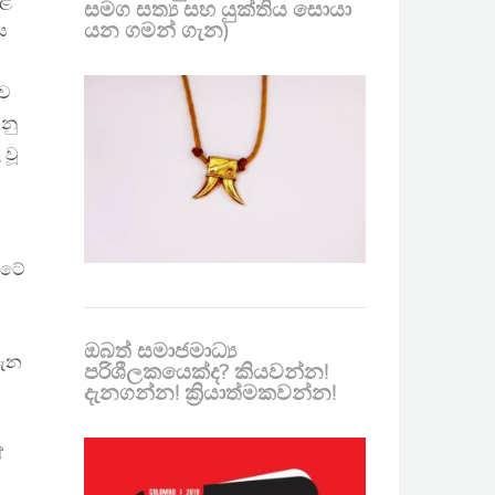
කළ
සමග සත්‍ය සහ යුක්තිය සොයා
යන ගමන් ගැන)
ය
රව
නු
 වූ
 රටේ
ඔබත් සමාජමාධ්‍ය
ගැන
පරිශීලකයෙක්ද? කියවන්න!
දැනගන්න! ක්‍රියාත්මකවන්න!
ඒ