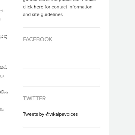
click
here
for contact information
ීම
and site guidelines.
්
ුතු
FACEBOOK
යකට
්භ
්ෂිත
TWITTER
ණා
Tweets by @vikalpavoices
්