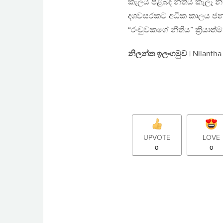
කැලය පිළිබඳ නීතිය කැලෑ න
දශවසරකට අධික කාලය ජනතා
“රංචුවකගේ නීතිය” ක්‍රියා
නිලන්ත ඉලංගමුව
| Nilanth
UPVOTE
LOVE
0
0