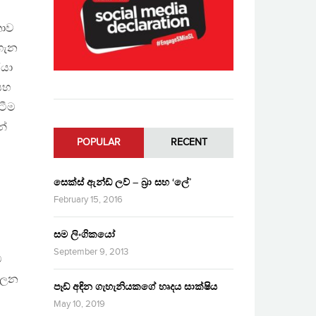
තාව
 ගැන
රයා
සහ
ටීම
න්
POPULAR
RECENT
සෙක්ස් ඇන්ඩ් ලව් – බ්‍රා සහ ‘ලේ’
February 15, 2016
සම ලිංගිකයෝ
September 9, 2013
ම
පාලන
පෑඩ් අඳින ගැහැනියකගේ හෘදය සාක්ෂිය
May 10, 2019