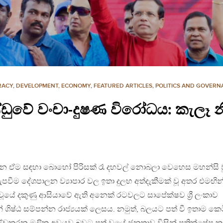
RACY
,
DEVELOPMENT, ECONOMY
,
FEATURED ARTICLES
,
POLITICS AND GOVERN
වේ වංචා-දුෂණ විරෝධය: කැලෑ නී
න ඒම සඳහා බොහෝ පිරිසක් රෑ දහවල් නොබලා වෙහෙස මහන්සි ව
පවීම දේශපාලන ව්‍යාපාර වල ඉතා දුලභ අත්දැකීමක් වූ අතර එමඟින
ූයේ දකුණු ආසියාවේ ඇති අනෙක් රටවලට සාපේක්ෂව ශ්‍රී ලංකාව
ශිෂ්ඨ සම්පන්න රාජ්‍යයක් ලෙසය. නමුත්, බලයට පත් වී ඉතාම කෙ