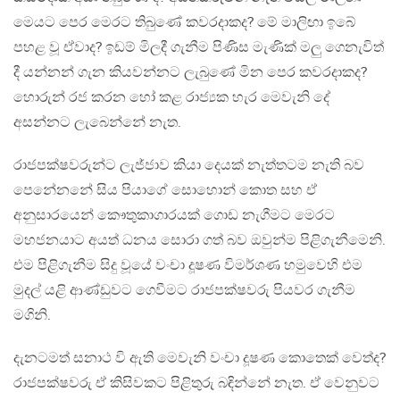
මෙයට පෙර මෙරට තිබුණේ කවරදාකද? මේ මාලිඟා ඉබේ
පහළ වූ ඒවාද? ඉඩම් මිලදී ගැනීම පිණිස මැණික් මලු ගෙනැවිත්
දී යන්නන් ගැන කියවන්නට ලැබුණේ මින පෙර කවරදාකද?
හොරුන් රජ කරන හෝ කළ රාජ්‍යක හැර මෙවැනි දේ
අසන්නට ලැබෙන්නේ නැත.
රාජපක්ෂවරුන්ට ලැජ්ජාව කියා දෙයක් නැත්තටම නැති බව
පෙනේනනේ සිය පියාගේ සොහොන් කොත සහ ඒ
අනුසාරයෙන් කෞතුකාගාරයක් ගොඩ නැගීමට මෙරට
මහජනයාට අයත් ධනය සොරා ගත් බව ඔවුන්ම පිළිගැනීමෙනි.
එම පිළිගැනීම සිදු වූයේ වංචා දූෂණ විමර්ශණ හමුවෙහි එම
මුදල් යළි ආණ්ඩුවට ගෙවීමට රාජපක්ෂවරු පියවර ගැනීම
මගිනි.
දැනටමත් සනාථ වි ඇති මෙවැනි වංචා දූෂණ කොතෙක් වෙත්ද?
රාජපක්ෂවරු ඒ කිසිවකට පිළිතුරු බඳින්නේ නැත. ඒ වෙනුවට