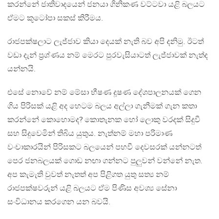
කරන්නේ ජාතිවාදයෙන් ජනයා ගිනිකණ වට්ටවා යළි බලයට
ඒමට කූටෝපා සකස් කිරීමය.
රාජපක්ෂලාට ලැජ්ජාව කියා දෙයක් නැති බව අපි දනිමු. ඊටත්
වඩා දැන් ප්‍රශ්ණය නම් මෙරට පුරවැසියාටත් ලැජ්ජාවක් නැත්ද
යන්නයි.
එසේ නොවේ නම් මේසා භීෂණ දූෂණ දේශපාලනයක් ගෙන
ගිය පිරිසක් යළි අද හෙටම බලය අල්ලා ගැනීමක් ගැන කතා
කරන්නේ කොහොමද? කොතැනක හෝ ලොකු වරදක් සිදුවී
සහ සිදුවෙමින් තිබිය යුතුය. නැත්නම් මහා පරිමාණ
වංචාකාරයින් පිරිසකට බලයෙන් පහවී දෙවසරක් යන්නටත්
පෙර ජනබලයක් ගොඩ නඟා ගන්නට පුලුවන් වන්නේ නැත.
අප කැමැති වුවත් නැතත් අප පිළිගත යුතු සත්‍ය නම්
රාජපක්ෂවරුන් යළි බලයට ඒම පිණිස අවශ්‍ය සේනා
සංවිධානය කරගෙන යන බවයි.