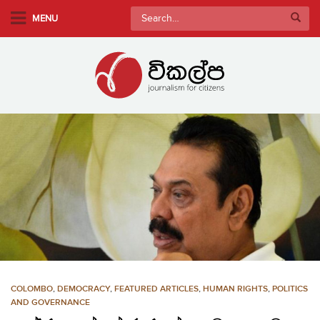
S
Search
MENU
k
for:
i
p
t
o
m
a
i
n
c
o
n
t
e
n
COLOMBO
,
DEMOCRACY
,
FEATURED ARTICLES
,
HUMAN RIGHTS
,
POLITICS
t
AND GOVERNANCE