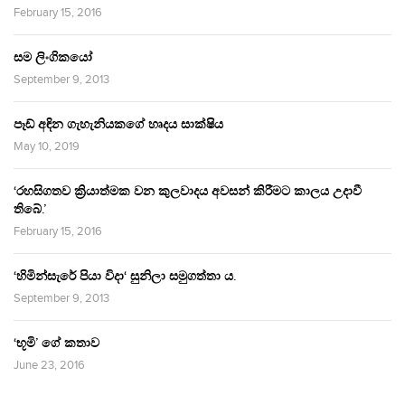
February 15, 2016
සම ලිංගිකයෝ
September 9, 2013
පෑඩ් අඳින ගැහැනියකගේ හෘදය සාක්ෂිය
May 10, 2019
‘රහසිගතව ක්‍රියාත්මක වන කුලවාදය අවසන් කිරීමට කාලය උදාවී
තිබේ.’
February 15, 2016
‘හිමින්සැරේ පියා විදා‘ සුනිලා සමුගත්තා ය.
September 9, 2013
‘භූමි’ ගේ කතාව
June 23, 2016