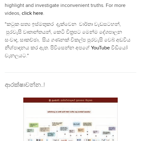
highlight and investigate inconvenient truths. For more
videos,
click here
.
"කටුක සත්‍ය ඉස්මතුකර දැක්වෙන වාර්තා වැඩසටහන්,
පුරවැසි වෘතාන්තයන්, කෙටි චිත්‍රපට මෙන්ම දේශපාලන
සංවාද, සාකච්ඡා, සිය ගණනක් විකල්ප පුරවැසි වෙබ් අඩවිය
නිශ්පාදනය කර ඇත. පිවිසෙන්න අපගේ
YouTube
වීඩියෝ
චැනලයට."
ආරක්ෂාවන්න..!