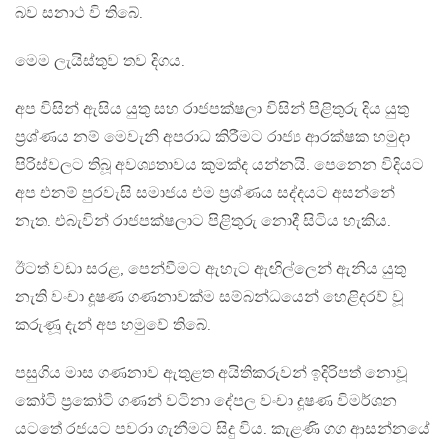
බව සනාථ වි තිබේ.
මෙම ලැයිස්තුව තව දිගය.
අප විසින් ඇසිය යුතු සහ රාජපක්ෂලා විසින් පිළිතුරු දිය යුතු
ප්‍රශ්ණය නම් මෙවැනි අපරාධ කිරීමට රාජ්‍ය ආරක්ෂක හමුදා
පිරිස්වලට තිබූ අවශ්‍යතාවය කුමක්ද යන්නයි. පෙනෙන විදියට
අප එනම් පුරවැසි සමාජය එම ප්‍රශ්ණය සද්දයට අසන්නේ
නැත. එබැවින් රාජපක්ෂලාට පිළිතුරු නොදී සිටිය හැකිය.
ඊටත් වඩා සරළ, පෙන්වීමට ඇහැට ඇඟිල්ලෙන් ඇනිය යුතු
නැති වංචා දූෂණ ගණනාවක්ම සම්බන්ධයෙන් හෙළිදරව් වූ
කරුණූ දැන් අප හමුවේ තිබේ.
පසුගිය මාස ගණනාව ඇතුළත අයිතිකරුවන් ඉදිරිපත් නොවූ
කෝටි ප්‍රකෝටි ගණන් වටිනා දේපල වංචා දූෂණ විමර්ශන
යටතේ රජයට පවරා ගැනීමට සිදු විය. කැළණි ගග ආසන්නයේ