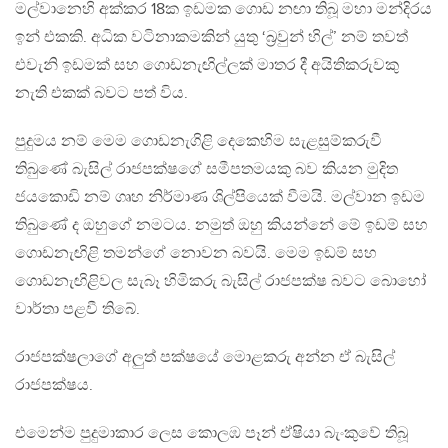
මල්වානෙහි අක්කර 18ක ඉඩමක ගොඩ නඟා තිබූ මහා මන්දිරය
ඉන් එකකි. අධික වටිනාකමකින් යුතු ‘බ්‍රවුන් හිල්’ නම් තවත්
එවැනි ඉඩමක් සහ ගොඩනැඟිල්ලක් මාතර දී අයිතිකරුවකු
නැති එකක් බවට පත් විය.
පුදුමය නම් මෙම ගොඩනැගිළි දෙකෙහිම සැළසුම්කරුවී
තිබුණේ බැසිල් රාජපක්ෂගේ සමීපතමයකු බව කියන මුදිත
ජයකොඩි නම් ගෘහ නිර්මාණ ශිල්පියෙක් වීමයි. මල්වාන ඉඩම
තිබුණේ ද ඔහුගේ නමටය. නමුත් ඔහු කියන්නේ මේ ඉඩම් සහ
ගොඩනැඟිළි තමන්ගේ නොවන බවයි. මෙම ඉඩම් සහ
ගොඩනැඟිළිවල සැබෑ හිමිකරු බැසිල් රාජපක්ෂ බවට බොහෝ
වාර්තා පළවී තිබේ.
රාජපක්ෂලාගේ අලුත් පක්ෂයේ මොළකරු අන්න ඒ බැසිල්
රාජපක්ෂය.
එමෙන්ම පුදුමාකාර ලෙස කොලඹ පෑන් ඒෂියා බැංකුවේ තිබූ