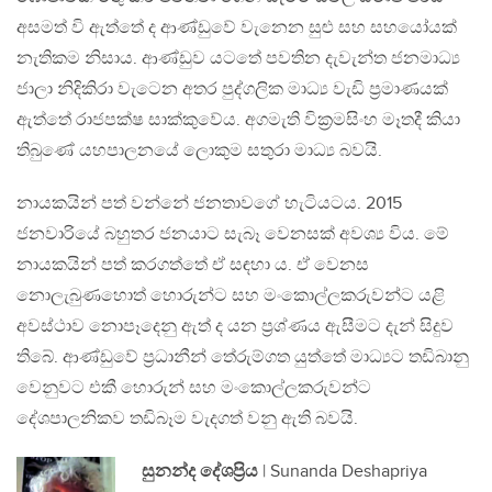
අසමත් වි ඇත්තේ ද ආණ්ඩුවේ වැනෙන සුළු සහ සහයෝයක්
නැතිකම නිසාය. ආණ්ඩුව යටතේ පවතින දැවැන්ත ජනමාධ්‍ය
ජාලා නිදිකිරා වැටෙන අතර පුද්ගලික මාධ්‍ය වැඩි ප්‍රමාණයක්
ඇත්තේ රාජපක්ෂ සාක්කුවේය. අගමැති වික්‍රමසිංහ මෑතදී කියා
තිබුණේ යහපාලනයේ ලොකුම සතුරා මාධ්‍ය බවයි.
නායකයින් පත් වන්නේ ජනතාවගේ හැටියටය. 2015
ජනවාරියේ බහුතර ජනයාට සැබෑ වෙනසක් අවශ්‍ය විය. මේ
නායකයින් පත් කරගත්තේ ඒ සඳහා ය. ඒ වෙනස
නොලැබුණහොත් හොරුන්ට සහ මංකොල්ලකරුවන්ට යළි
අවස්ථාව නොපෑදෙනු ඇත් ද යන ප්‍රශ්ණය ඇසීමට දැන් සිදුව
තිබේ. ආණ්ඩුවේ ප්‍රධානීන් තේරුම්ගත යුත්තේ මාධ්‍යට තඩිබානු
වෙනුවට එකී හොරුන් සහ මංකොල්ලකරුවන්ට
දේශපාලනිකව තඩිබෑම වැදගත් වනු ඇති බවයි.
සුනන්ද දේශප්‍රිය
| Sunanda Deshapriya