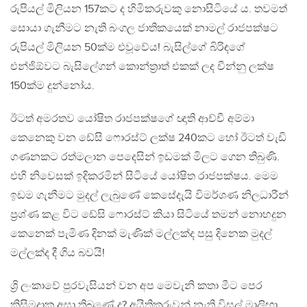
රුපියල් මිලියන 157කට ද හිමිකරුවකු නොසිටියේ ය. තවමත්
සොයා ගැනීමට නැති බංගල ජාතිකයෙක් නාමල් රාජපක්ෂට
රුපියල් මිලියන 50ක්ම එවූවේය! බැසිල්ගේ බිරිඳගේ
එන්ජිඕවට බැසිල්‍ගෙන් කොන්ත්‍රාත් එකක් ලද චීන්නු ලක්ෂ
150ක්ම දුන්නෝය.
ඊටත් අමරතව යෝෂිත රාජපක්ෂගේ ඥාති ආච්චී අම්මා
කෙනෙකු වන ඩේසි ෆොරස්ට් ලක්ෂ 240කට හෝ ඊටත් වැඩි
ගණනකට රත්මලාන පෙදෙසින් ඉඩමක් මිලට ගෙන තිබුණි.
එහි නිවෙසක් ඉදිකරමින් සිටියේ යෝෂිත රාජපක්ෂය. මෙම
ඉඩම ගැනීමට මුදල් ලැබුණේ කෙසේදැයි විමර්ශණ නිලධාරීන්
ප්‍රශ්ණ කළ විට ඩේසි ෆොරස්ට් කියා සිටියේ තමන් නොහදුන
කෙනෙක් පැමිණ දිනක් මැණික් මල්ලක්ද පසු දිනෙක මුදල්
මල්ලක්ද දී ගිය බවයි!
ශ්‍රි ලංකාවේ පුරවැසියන් වන අප මෙවැනි කතා මීට පෙර
කිසිමදාක අසා තිබුණේ ද? අයිතිකරුවන් නැති විසල් මාලිඟා