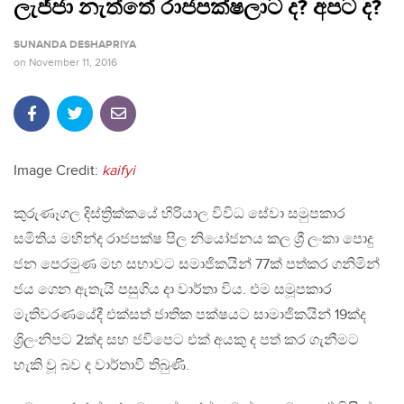
ලැජ්ජා නැත්තේ රාජපක්ෂලාට ද? අපට ද?
SUNANDA DESHAPRIYA
on
November 11, 2016
Image Credit:
kaifyi
කුරුණෑගල දිස්ත්‍රික්කයේ හිරියාල විවිධ සේවා සමුපකාර
සමිතිය මහින්ද රාජපක්ෂ පිල නියෝජනය කල ශ්‍රී ලංකා පොදු
ජන පෙරමුණ මහ සභාවට සමාජිකයින් 77ක් පත්කර ගනිමින්
ජය ගෙන ඇතැයි පසුගිය දා වාර්තා විය. එම සමූපකාර
මැතිවරණයේදී එක්සත් ජාතික පක්ෂයට සාමාජිකයින් 19ක්ද
ශ්‍රිලංනිපට 2ක්ද සහ ජවිපෙට එක් අයකු ද පත් කර ගැනීමට
හැකි වූ බව ද වාර්තාවී තිබුණි.