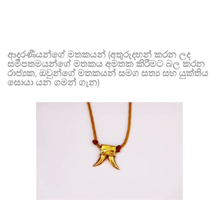
ආදරණීයන්ගේ මතකයන් (අතුරුදහන් කරන ලද
සමීපතමයන්ගේ මතකය අමතක කිරීමට බල කරන
රාජ්‍යක, ඔවුන්ගේ මතකයන් සමග සත්‍ය සහ යුක්තිය
සොයා යන ගමන් ගැන)