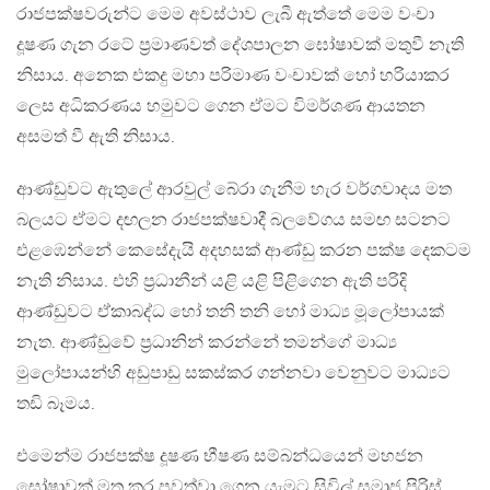
රාජපක්ෂවරුන්ට මෙම අවස්ථාව ලැබී ඇත්තේ මෙම වංචා
දූෂණ ගැන රටේ ප්‍රමාණවත් දේශපාලන ඝෝෂාවක් මතුවී නැති
නිසාය. අනෙක එකදු මහා පරිමාණ වංචාවක් හෝ හරියාකර
ලෙස අධිකරණය හමුවට ගෙන ඒමට විමර්ශණ ආයතන
අසමත් වී ඇති නිසාය‍.
ආණ්ඩුවට ඇතුලේ ආරවුල් බේරා ගැනීම හැර වර්ගවාදය මත
බලයට ඒමට දඟලන රාජපක්ෂවාදී බලවේගය සමඟ සටනට
එළඹෙන්නේ කෙසේදැයි අදහසක් ආණ්ඩු කරන පක්ෂ දෙකටම
නැති නිසාය. එහි ප්‍රධානීන් යළි යළි පිළිගෙන ඇති පරිදි
ආණ්ඩුවට ඒකාබද්ධ හෝ තනි තනි හෝ මාධ්‍ය මූලෝපායක්
නැත. ආණ්ඩුවේ ප්‍රධානින් කරන්නේ තමන්ගේ මාධ්‍ය
මුලෝපායන්හි අඩුපාඩු සකස්කර ගන්නවා වෙනුවට මාධ්‍යට
තඩි බෑමය.
එමෙන්ම රාජපක්ෂ දූෂණ භීෂණ සම්බන්ධයෙන් මහජන
ඝෝෂාවක් මතු කර පවත්වා ගෙන යැමට සිවිල් සමාජ පිරිස්