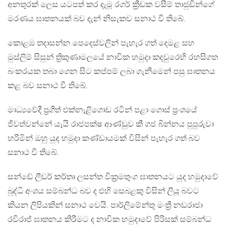
අනතුරක් ලෙස යටපත් කර දැමූ රගර් ක්‍රීඩක වසීම් තාජුඩින්ගේ
මරණය ඝාතනයක් බව දැන් නිසැකව සනාථ වී තිබේ.
කොළඹ තදාසන්න පෙදෙස්වලින් පැහැර ගත් දෙමළ සහ
මුස්ලිම් සිසුන් ත්‍රිකුණාමලයේ නාවික හමුදා කදවුරෙහි රහසිගත
බංකරයක තබා ගෙන සිට කප්පම් ලබා ගැනීමෙන් පසු ඝාතනය
කළ බව සනාථ වී තිබේ.
මාධ්‍යවේදී ප්‍රගීත් එක්නැළිගොඩ රටින් පළා ගොස් ප්‍රංශයේ
ජිවත්වන්නේ යැයි රාජපක්ෂ ආණ්ඩුව කී ගජ බින්නය පුපුරුවා
හරිමින් ඔහු යුද හමුදා කණ්ඩායමක් විසින් පැහැර ගත් බව
සනාථ වී තිබේ.
සන්ඩේ ලීඩර් කර්තෘ ලසන්ත වික්‍රමතුංග ඝාතනයට යුද හමුදාවේ
බුද්ධි අංශය සම්බන්ධ බව ද එහි සෙබළකු විසින් ලියූ බවට
කියන ලිපියකින් සනාථ වෙයි. පාර්ලිමේන්තු මංත්‍රී නඩරාජා
රවිරාජ් ඝාතනය කිරීමට ද නාවික හමුදාවේ පිරිසක් සම්බන්ධ