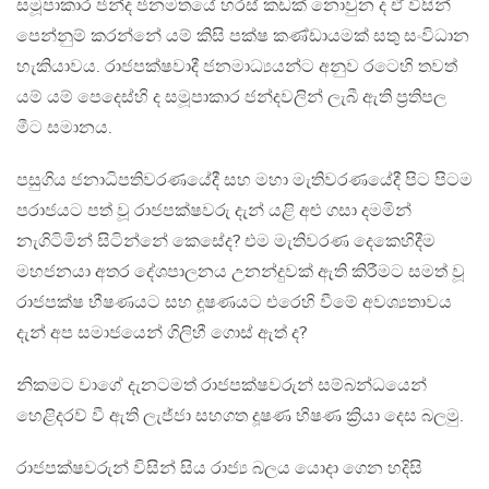
සමූපාකාර ජන්ද ජනමතයේ හරස් කඩක් නොවුන ද ඒ විසින්
පෙන්නුම් කරන්නේ යම් කිසි පක්ෂ කණ්ඩායමක් සතු සංවිධාන
හැකියාවය. රාජපක්ෂවාදී ජනමාධ්‍යයන්ට අනුව රටෙහි තවත්
යම් යම් පෙදෙස්හි ද සමූපාකාර ජන්දවලින් ලැබී ඇති ප්‍රතිපල
මීට සමානය.
පසුගිය ජනාධිපතිවරණයේදී සහ මහා මැතිවරණයේදී පිට පිටම
පරාජයට පත් වූ රාජපක්ෂවරු දැන් යළි අළු ගසා දමමින්
නැගිටිමින් සිටින්නේ කෙසේද? එම මැතිවරණ දෙකෙහිදීම
මහජනයා අතර දේශපාලනය උනන්දුවක් ඇති කිරීමට සමත් වූ
රාජපක්ෂ භීෂණයට සහ දූෂණයට එරෙහි වීමේ අවශ්‍යතාවය
දැන් අප සමාජයෙන් ගිලිහී ගොස් ඇත් ද?
නිකමට වාගේ දැනටමත් රාජපක්ෂවරුන් සම්බන්ධයෙන්
හෙළිදරව් වී ඇති ලැජ්ජා සහගත දූෂණ භිෂණ ක්‍රියා දෙස බලමු.
රාජපක්ෂවරුන් විසින් සිය රාජ්‍ය බලය යොදා ගෙන හදිසි