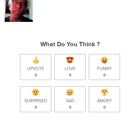
What Do You Think ?
UPVOTE
LOVE
FUNNY
0
0
0
SURPRISED
SAD
ANGRY
0
0
0