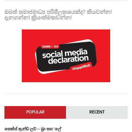
ඔබත් සමාජමාධ්‍ය පරිශීලකයෙක්ද? කියවන්න!
දැනගන්න! ක්‍රියාත්මකවන්න!
POPULAR
RECENT
සෙක්ස් ඇන්ඩ් ලව් – බ්‍රා සහ ‘ලේ’