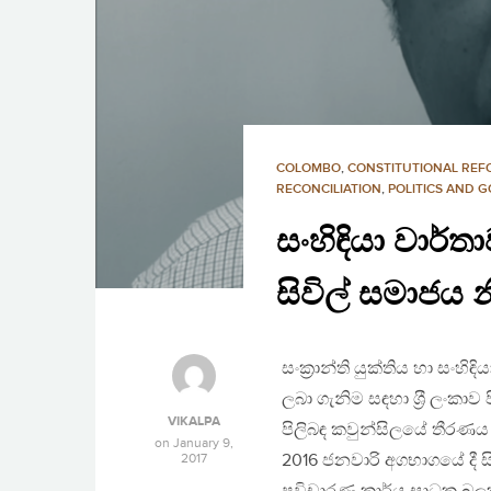
COLOMBO
,
CONSTITUTIONAL RE
RECONCILIATION
,
POLITICS AND 
සංහිඳියා වාර්
සිවිල් සමාජය 
සංක්‍රාන්ති යුක්තිය හා සංහ
ලබා ගැනිම සඳහා ශ‍්‍රී ලංක
VIKALPA
පිලිබඳ කවුන්සිලයේ තීරණය ප‍්‍
on
January 9,
2017
2016 ජනවාරි අගභාගයේ දී 