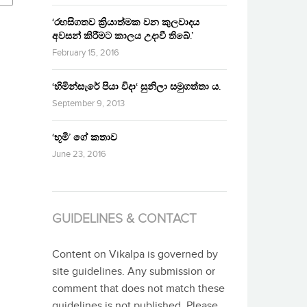
‘රහසිගතව ක්‍රියාත්මක වන කුලවාදය
අවසන් කිරීමට කාලය උදාවී තිබේ.’
February 15, 2016
‘හිමින්සැරේ පියා විදා‘ සුනිලා සමුගත්තා ය.
September 9, 2013
‘භූමි’ ගේ කතාව
June 23, 2016
GUIDELINES & CONTACT
Content on Vikalpa is governed by
site guidelines. Any submission or
comment that does not match these
guidelines is not published. Please