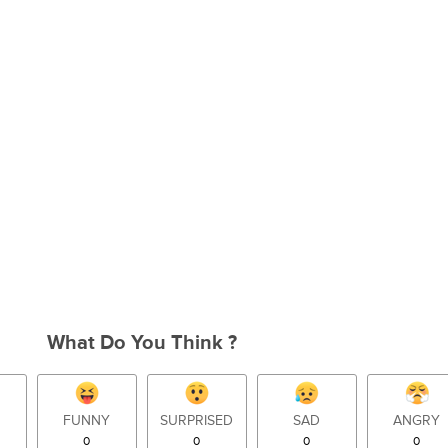
What Do You Think ?
FUNNY
SURPRISED
SAD
ANGRY
0
0
0
0