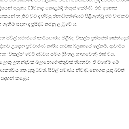
බලකාය පත් කෙරිණි. එම බලකාය විසින් සකස්කරන ලද අවසන් වාර්ත
ේශයන් පසුගිය 03වනදා කොළඹදී නිකුත් කෙරිණි. එහි අනෙක්
යකයන් නැතිව වුව ද හිටපු ජනාධිපතිණියට පිළිගැන්වූ එම වාර්තාව
ීම සදහා ද ප්‍රසිද්ධ කරනු ලැබූවේ ය.
සිවිල් සමාජයේ කාර්යභාරය පිළිබද, විකල්ප ප්‍රතිපත්ති කේන්ද්‍රෙය්
දියාව උදෙසා ප‍්‍රවිචාරණ කාර්ය සාධක බලකායේ ලේකම්, ආචාර්ය
තා ‘විකල්ප‘ වෙබ් අඩවිය සමග (සිංහල භාෂාවෙන්) එක් විය.
ැන ලොකු උනන්දුවක් බලාපොරොත්තුවක් තියනවා, ඒ වගේම මේ
නායකත්වය ගත යුතු බවත්, සිවිල් සමාජය නිවාඩු නොගත යුතු බවත්‘
ා සදහන් කළේය.
.