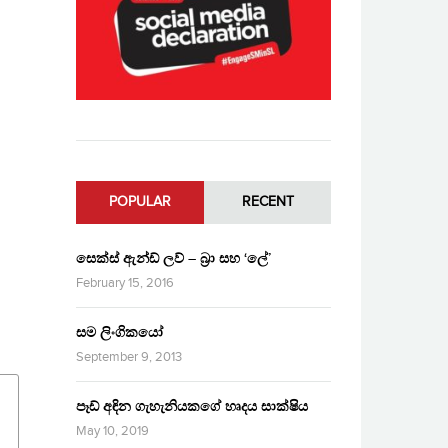
POPULAR
RECENT
සෙක්ස් ඇන්ඩ් ලව් – බ්‍රා සහ ‘ලේ’
February 15, 2016
සම ලිංගිකයෝ
September 9, 2013
පෑඩ් අඳින ගැහැනියකගේ හෘදය සාක්ෂිය
May 10, 2019