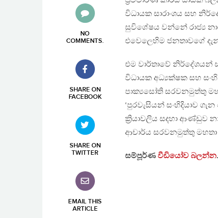
ප‍්‍රවිචාරණ කාර්ය සාධක 
විධායක සාරාංශය සහ නිර්ද
සුවිශේෂය වන්නේ රාජ්‍ය නා
NO
එවෙලෙහිම ජනතාවගේ දැන ගැන
COMMENTS
.
එම වාර්තාවේ නිර්දේශයන් සහ 
විධායක අධ්‍යක්ෂක සහ සංහි
SHARE ON
පාක්‍යසෝති සරවනමුත්තු මහ
FACEBOOK
‘පුරවැසියන් සංහිදියාව ග
ක්‍රියාවලිය සදහා ආණ්ඩුව 
ආචාර්ය සරවනමුත්තු මහත
SHARE ON
TWITTER
සම්පූර්ණ
වීඩියෝව බලන්න
EMAIL THIS
ARTICLE