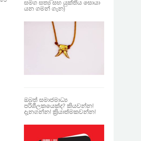
ාවේ
සමග සත්‍ය සහ යුක්තිය සොයා
යන ගමන් ගැන)
ඔබත් සමාජමාධ්‍ය
පරිශීලකයෙක්ද? කියවන්න!
දැනගන්න! ක්‍රියාත්මකවන්න!