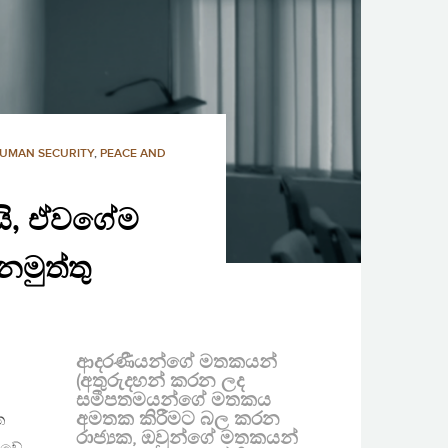
UMAN SECURITY
,
PEACE AND
ුයි, ඒවගේම
නමුත්තු
ආදරණීයන්ගේ මතකයන්
(අතුරුදහන් කරන ලද
සමීපතමයන්ගේ මතකය
අමතක කිරීමට බල කරන
ත
රාජ්‍යක, ඔවුන්ගේ මතකයන්