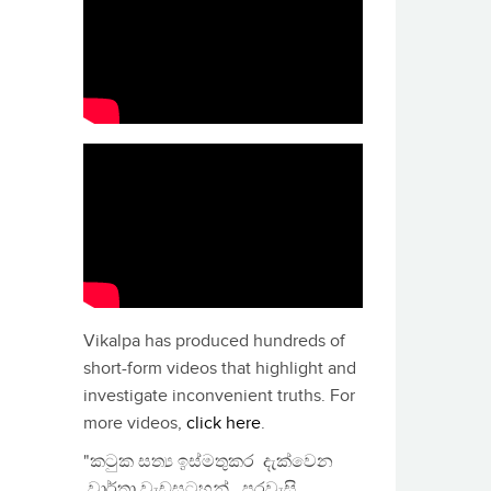
Vikalpa has produced hundreds of
short-form videos that highlight and
investigate inconvenient truths. For
more videos,
click here
.
"කටුක සත්‍ය ඉස්මතුකර දැක්වෙන
වාර්තා වැඩසටහන්, පුරවැසි