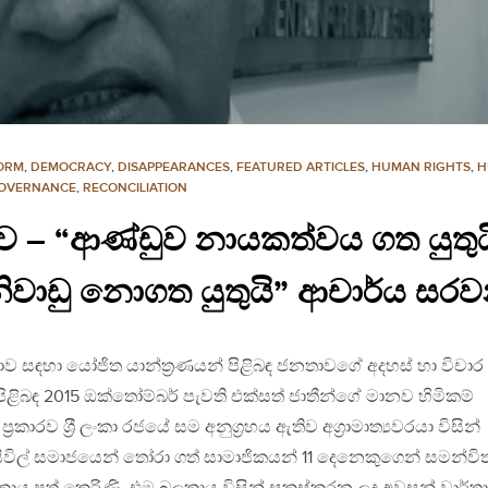
FORM
,
DEMOCRACY
,
DISAPPEARANCES
,
FEATURED ARTICLES
,
HUMAN RIGHTS
,
H
GOVERNANCE
,
RECONCILIATION
තාව – “ආණ්ඩුව නායකත්වය ගත යුත
නිවාඩු නොගත යුතුයි” ආචාර්ය සරව
ිඳියාව සඳහා යෝජිත යාන්ත‍්‍රණයන් පිළිබඳ ජනතාවගේ අදහස් හා විචාර
ාව පිළිබඳ 2015 ඔක්තෝම්බර් පැවති එක්සත් ජාතීන්ගේ මානව හිමිකම්
රකාරව ශ‍්‍රී ලංකා රජයේ සම අනුග‍්‍රහය ඇතිව අග‍්‍රාමාත්‍යවරයා විසින්
සිවිල් සමාජයෙන් තෝරා ගත් සාමාජිකයන් 11 දෙනෙකුගෙන් සමන්වි