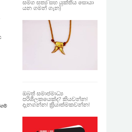
සමග සත්‍ය සහ යුක්තිය සොයා
යන ගමන් ගැන)
ව
ය
ඔබත් සමාජමාධ්‍ය
පරිශීලකයෙක්ද? කියවන්න!
දැනගන්න! ක්‍රියාත්මකවන්න!
ගම්