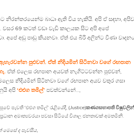
 නිරන්තරයෙන්ම බාධා ඇති විය හැකියි. අපි ඒ සඳහා, අපි
යි. වසර 69 කටත් වඩා වැඩි කාලයක සිට අපි අපේ
ා. අපේ අඩු පාඩු කියනවා. ඒත් එය බීරි අලින්ට වීණා වාදන
ව ඇහැරවන්න පුළුවන්. ඒත් නිදියමින් සිටිනවා වගේ රඟපාන
ැ.
ඒත් එලෙස රඟපාන අයවත් නැගිට්ටවන්න පුළුවන්,
ෙලෙස නිදියමින් සිටිනවා වගේ රඟපාන අයව වතුර ගසා
ුයි අපි
‘එළුග තමිල්’
පවත්වන්නේ…,
ේ පැවති ‘එළුග තමිල්’ රැළියේදී, (Justice)
කණගසභාපති විෂුවලින්
 ප්‍රධාන අමාත්‍යවරයා පවසා සිටියේ විශාල ජනතාවක් අමතමිනි.
ටත් මෙසේ ද පැවසීය,