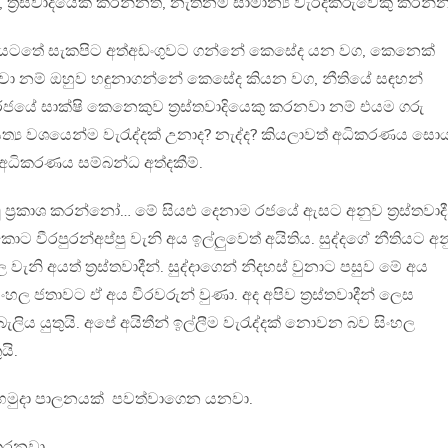
ත්‍රස්වාදියෙක් කරන්නත්, නැතිනම් සාමාන්‍ය වැරදිකරුවෙකු කරන්න
තිය යටතේ සැකපිට අත්අඩංගුවට ගන්නේ කෙසේද යන වග, කෙනෙක්
රතවනවා නම් ඔහුව හඳුනාගන්නේ කෙසේද කියන වග, නීතියේ සඳහන්
යේ සාක්ෂි කෙනෙකුව ත්‍රස්තවාදියෙකු කරනවා නම් එයම ගරු
ත්‍ය වශයෙන්ම වැරැද්දක් උනාද? නැද්ද? කියලාවත් අධිකරණය සො
ධිකරණය සම්බන්ධ අත්දකීම්.
ු ප්‍රකාශ කරන්නෝ… මේ සියළු දෙනාම රජයේ ඇසට අනුව ත්‍රස්තවාදී
ොට වීරපුරන්අප්පු වැනි අය ඉල්ලුවෙත් අයිතිය. සුද්දගේ නීතියට අ
ල වැනි අයත් ත්‍රස්තවාදීන්. සුද්දාගෙන් නිදහස් වුනාට පසුව මේ අය
! සිංහල ජතාවට ඒ අය වීරවරුන් වුණා. අද අපිව ත්‍රස්තවාදීන් ලෙස
බැලිය යුතුයි. අපේ අයිතීන් ඉල්ලීම වැරැද්දක් නොවන බව සිංහල
යි.
ි හමුදා පාලනයක් පවත්වාගෙන යනවා.
ක කරනවා.