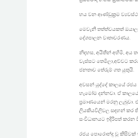
හය වන ආණ්ඩුක්‍රම ව්‍යවස්ථ
මෙවැනි තත්ත්වයකත් ඔයාලා 
දේශපාලන වාතාවරණය.
නිදහස, අයිතීන් අහිමි, අය 
වැස්සට තෙමිලා,අව්වට කරව
ජනතාව තේරුම් ගත යුතුයි.
අවසන් යුද්දේ කාලයේ රජය
හැමෝම දන්නවා. ඒ කාලයේ 
ප්‍රමාණයෙන් මරනු ලැබුවා. 
ලියකියවිලිවල සඳහන් කර ත
සංවිධානයට ඉදිරිපත් කරන වි
රජය පොරොන්දු වූ කිසිවක්