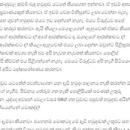
් කණුවල කම්බි බැඳ හමුදාව යටතේ තියාගෙන ඉන්නවා. ඒ ඉඩම් අත
ප්‍රමාණයකුත් තියනවා. ඒ ඉඩම් වෙත මිනිසුන්ට ලඟා වෙන්න බැහැ.
ව සහ ගුවන් හමුදාව එයට ඉඩ දෙන්නේ නැහැ. එයට විරුද්ධව අපේ
ලට කරදර කරනවා. ඇයි කියලා මෙයාලගෙන් ඇහුවොත් ඒකට කිය
කාගේ ආරක්ෂාවට ද? අපේ ආරක්ෂාවට ද, ඔයාලගේ ආරක්ෂාවට ද?
රක්ෂාවට ද? කියලා ඇහුවොත් එයට ලබා දෙන්න ඔවුන්ට පිළිතුරක
ාවක් අවශ්‍ය නැති බව අපි නැවත නැවතත් කියනවා. පොලිස්
 කිව්වත් එය පිළිගන්නේ නැහැ. මෙයට විරුද්ධව අපි නැගී සිටියො
ැයි අපිට දෝෂාරෝපණය කරනවා.
ඩුව යටතේත් පවත්වාගෙන යන දැඩි හමුදා පාලනය නැති කරන්න 
වගේ හැගීම්, පීඩනය තේරුම් ගත හැකි පොලීසියක් පමණක් උතුරු
ුද්දෙ අවසන් වෙලා වසර 08ක් ගත වුවාට පසුවත් හමුදාව අයින්
 තියෙන්නේ මොකද්ද?
ර දැම්මා කියනවා. එහෙනම් මොකටද මේ දැඩි හමුදාවක් උතුරට සහ
න්නේ? විශාල හමුදාවක් දකුණේ, තියා ගන්න ඉඩ නැති නිසා ද උ