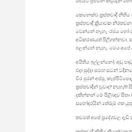
රජයට පුළුවන් කවුරුන් හෝ, 
කෙනෙක්ව ත්‍රස්තවාදී නී
ත්‍රස්තවාදී ක්‍රියාවක නි
වෙන්නේ නැහැ. රජය හෝ රජ
අධිකරණයත් පිලිගන්නවා. ස
බලන්නේ නැහැ. මෙය අපේ අ
අයිතිය ඉල්ලන්නෝ, අඩු පාඩ
එදා සුද්දා සමඟ සටන් වදිනක
වීර පුරන් අප්පු, කැප්පිටිපො
ත්‍රස්තවාදීන් වූවාද? නැහැ!!
දකින්නන් මේ පිළිබඳව සිතා 
සහෝදරයින් තේරුම් ගත යුතු
තවමත් අපේ ප්‍රදේශවල දැඩ
ත්‍රස්තවාදී නීතිය ක්‍රියාත්ම