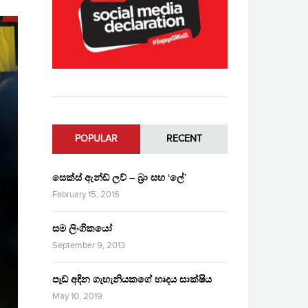
POPULAR
RECENT
සෙක්ස් ඇන්ඩ් ලව් – බ්‍රා සහ ‘ලේ’
February 15, 2016
සම ලිංගිකයෝ
September 9, 2013
පෑඩ් අඳින ගැහැනියකගේ හෘදය සාක්ෂිය
May 10, 2019