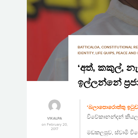
BATTICALOA
,
CONSTITUTIONAL R
IDENTITY
,
LIFE QUIPS
,
PEACE AND 
‘අත්, කකුල්, න
ඉල්ලන්නේ ප්‍රජා
‘බලාපොරොත්තු ඉටුව
විවේකානන්දන් කියල
VIKALPA
on
February 20,
2017
මඩකලපුව, ස්වාමි වි