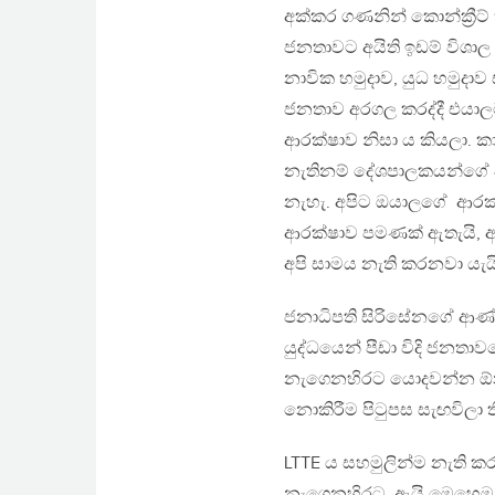
අක්කර ගණනින් කොන්ක්‍රීට
ජනතාවට අයිති ඉඩම් විශාල 
නාවික හමුදාව, යුධ හමුදා
ජනතාව අරගල කරද්දී එයා
ආරක්ෂාව නිසා ය කියලා. 
නැතිනම් දේශපාලකයන්ගේ ආ
නැහැ. අපිට ඔයාලගේ ආරක්ෂ
ආරක්ෂාව පමණක් ඇතැයි, අපි
අපි සාමය නැති කරනවා ය
ජනාධිපති සිරිසේනගේ ආණ්
යුද්ධයෙන් පීඩා විදි ජනතා
නැගෙනහිරට යොදවන්න ඕන. ය
නොකිරීම පිටුපස සැඟවිලා
LTTE ය සහමුලින්ම නැති ක
නැගෙනහිරට. ඇයි මෙහෙම කර