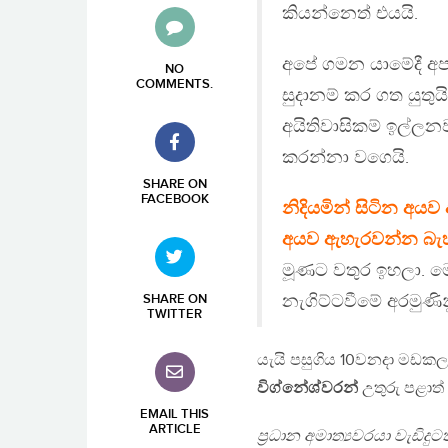
කියන්නෙත් එයයි.
අපේ ගමන යාමේදී අපට
NO
COMMENTS
.
සුදානම් කර ගත යුතු
අයිතිවාසිකම් ඉල්ලනව
කරන්නා වගෙයි.
SHARE ON
FACEBOOK
නිදියමින් සිටින අය
අයව ඇහැරවන්න බැහ
මූණට වතුර ඉහලා. ම
නැගිට්ටවීමේ අරමුණින
SHARE ON
TWITTER
යැයි පසුගිය 10වනදා මඩකලපුව
විග්නේශ්වරන්
උතුරු පළාත්
EMAIL THIS
ARTICLE
ප්‍රධාන අමාත්‍යවරයා වැඩිදු