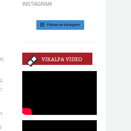
INSTAGRAM
Follow on Instagram
හල
ාව
ල
ා.
්