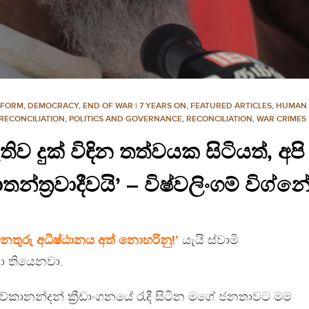
EFORM
,
DEMOCRACY
,
END OF WAR | 7 YEARS ON
,
FEATURED ARTICLES
,
HUMAN 
RECONCILIATION
,
POLITICS AND GOVERNANCE
,
RECONCILIATION
,
WAR CRIMES
ැතිව දුක් විඳින තත්වයක සිටියත්, අප
තන්ත්‍රවාදීවයි’ – විෂ්වලිංගම් විග්
නතුරු අධිෂ්ඨානය අත් නොහරිනු!’
යැයි ස්වාමි
ා තියෙනවා.
වේකානන්දන් ක්‍රීඩාංගනයේ රැදී සිටින මගේ ජනතාවට මම