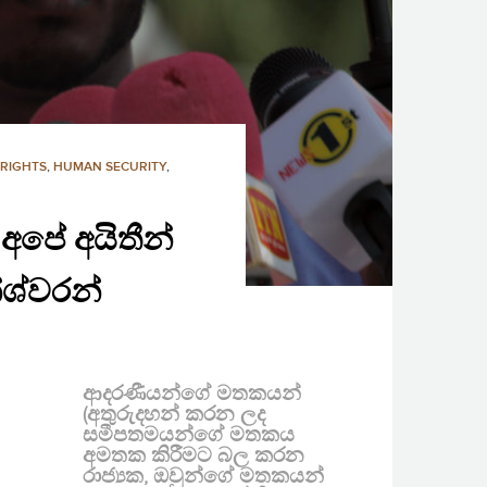
RIGHTS
,
HUMAN SECURITY
,
ි අපේ අයිතීන්
නේශ්වරන්
ආදරණීයන්ගේ මතකයන්
(අතුරුදහන් කරන ලද
සමීපතමයන්ගේ මතකය
අමතක කිරීමට බල කරන
රාජ්‍යක, ඔවුන්ගේ මතකයන්