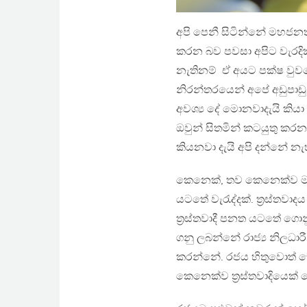
අපි පෙනී සිටින්නේ මහජනත
කරන බව පවසා අපිට වැරදි
නැතිනම් ඒ අයට පක්ෂ වුව
නිරන්තරයෙන් අපේ අඩුපාඩු
අවශ්‍ය දේ මොනවාදැයි කි
ඔවුන් සිතමින් කටයුතු කරනව
කියනවා දැයි අපි දන්නේ නැ
කෙනෙක්, තව කෙනෙක්ව මරණ
යටතේ වැරැද්දක්. ත්‍රස්තවාද
ත්‍රස්තවාදී පනත යටතේ ගො
ගනු ලබන්නේ රාජ්‍ය නිලධාර
කරන්නේ. රජය හිතුවොත් කෙ
කෙනෙක්ව ත්‍රස්තවාදියෙක්