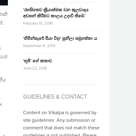
‘රහසිගතව ක්‍රියාත්මක වන කුලවාදය
ෘති
අවසන් කිරීමට කාලය උදාවී තිබේ.’
්,
February 15, 2016
‘හිමින්සැරේ පියා විදා‘ සුනිලා සමුගත්තා ය.
ට
September 9, 2013
ම
ටමත්
‘භූමි’ ගේ කතාව
June 23, 2016
තිය
GUIDELINES & CONTACT
ණ
්
Content on Vikalpa is governed by
site guidelines. Any submission or
comment that does not match these
guidelines is not published. Please