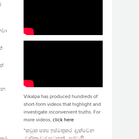
ර
නවා
්
ත්
ඕන.
Vikalpa has produced hundreds of
short-form videos that highlight and
investigate inconvenient truths. For
more videos,
click here
.
"කටුක සත්‍ය ඉස්මතුකර දැක්වෙන
වාර්තා වැඩසටහන්, පුරවැසි
තුරු