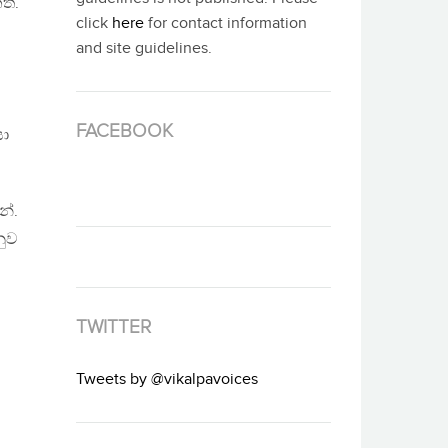
ත්.
click
here
for contact information
and site guidelines.
FACEBOOK
යා
න්.
නුව
TWITTER
Tweets by @vikalpavoices