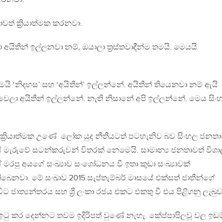
ාවත් ක්‍රියාත්මක කරනවා.
අයිතීන් ඉල්ලනවා නම්, ඔයාලා ත්‍රස්තවාදීන්ම තමයි. මෙයයි
තමයි ‘නිදහස’ සහ ‘අයිතීන්’ ඉල්ලන්නේ. අයිතීන් තියෙනවා නම් ඇයි
ෙලා අයිතීන් ඉල්ලන්නේ. නැති නිසානේ අපි ඉල්ලන්නේ. මෙය සිං
 ක්‍රියාත්මක උණේ ලෝක යුද නීතියටත් පටහැනිව බව සිංහල ජනත
මැරුවේ සටන්කරුවන් විතරක් නෙමෙයි. සාමාන්‍ය ජනතාවත් විශා
ඒ මරපු අයගේ සංඛ්‍යාව සංශෝධනය වී ඉතා කුඩා සංඛ්‍යාවක්
ිබෙනවා. මේ සංඛාව 2015 සැප්තැම්බර් මාසයේ එක්සත් ජාතීන්ගේ
ට ජාත්‍යන්තරය සහ ශ්‍රී ලංකා රජය එකට එකතු වී එය පිළිගනු ලැබුව
 ඉටු කර දෙන්නට තවම ඉදිරිපත් වුණේ නැහැ. කේප්පාපිලවූ වල ඉඩම