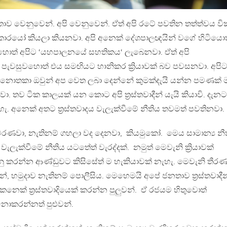
ාව වෙනුවෙන්. අපි වෙනුවෙන්. ඒත් අපි රටේ පවතින තත්ත්වය වික
කාරයෝ කියලා කියනවා. අපි අනෙක් දේශපාලඥයින් වගේ හිටියොත
හොත් අපිට ‘යහපාලනයේ සහතිකය‘ ලැබෙනවා. ඒත් අපි
 පැවසුවහොත් එය සමඟියට හානිකර ක්‍රියාවක් බව පවසනවා. අපි
යා නොතකා ඔවුන් අප වෙත ලබා දෙන්නේ කුමක්දැයි යන්න පමණක් 
ා. තව ටික කාලයක් යන කොට අපි ත්‍රස්තවාදීන් යැයි කියාවි. දැන
හැ. අනෙක් අතට ත්‍රස්තවාදය වැලැක්වීමේ නීතිය තවමත් පවතිනවා.
වා, නැතිනම් ගහලා වද දෙනවා, කියමුකෝ. මෙය සාමාන්‍ය නී
ය වැලැක්වීමේ නීතිය යටතේත් වැරද්දක්. නමුත් මෙවැනි ක්‍රියාවක්
නු කරන්න ආණ්ඩුවට කිසිසේත් ම හැකියාවක් නැහැ. මෙවැනි තීර
ීන්, හමුදාව නැතිනම් පොලීසිය. මෙහෙමයි අපේ ජනතාව ත්‍රස්තවාදීන
නෙක් ත්‍රස්තවාදියෙක් කරන්න පුලුවන්. ඒ රජයම හිතුවොත්
 නොකරන්නත් පුළුවන්.