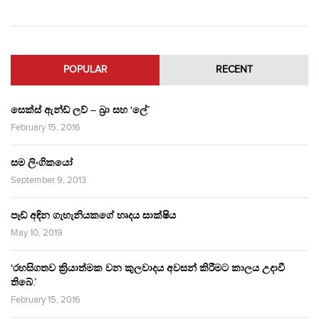
POPULAR
RECENT
සෙක්ස් ඇන්ඩ් ලව් – බ්‍රා සහ ‘ලේ’
February 15, 2016
සම ලිංගිකයෝ
September 9, 2013
පෑඩ් අඳින ගැහැනියකගේ හෘදය සාක්ෂිය
May 10, 2019
‘රහසිගතව ක්‍රියාත්මක වන කුලවාදය අවසන් කිරීමට කාලය උදාවී
තිබේ.’
February 15, 2016