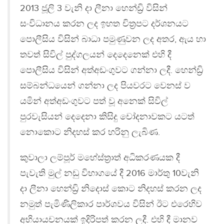
2013 ජූලි 3 වැනි දා ලීනා හෙන්ඩ්‍රි විසින්
සංවිධානය කරන ලද ඉහත චිත්‍ර‍පට දර්ශනයට
පොලීසිය විසින් බාධා පමුණුවන ලද අතර, ඇය හා
තවත් සිවිල් පුද්ගලයන් දෙදෙනෙක් එහි දී
පොලීසිය විසින් අත්අඩංගුවට ගන්නා ලදී. හෙන්ඩ්‍රි
සම්බන්ධයෙන් ගන්නා ලද පියවරට වෙනස් ව
යමින් අත්අඩංගුවට පත් වූ අනෙක් සිවිල්
පුරවැසියන් දෙදෙනා කිසිදු චෝදනාවකට යටත්
නොකොට නිදහස් කර හරිනු ලැබිණ.
කුවාලා ලම්පූර් මහේස්ත්‍රාත් අධිකරණයක දී
පැවැති මුල් නඩු විභාගයේ දී 2016 මාර්තු 10වැනි
දා ලීනා හෙන්ඩ්‍රි නිදොස් කොට නිදහස් කරන ලද
නමුත් පැමිණිලිකාර පාර්ශවය විසින් ඊට එරෙහිව
අභියායචනයක් ඉදිරිපත් කරන ලදී. එහි දී මානව