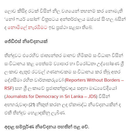
ලොව කිසිදු රටක් විසින් නිල වශයෙන් තහනම් කර නොමැති
‘නෝ ෆයර් සෝන්’ චිත්‍රපටය අන්තර්ජාලය ඔස්සේ සිංහල බසින්
ද
නොමිලේ නැරඹීමට
ඉඩ ප්‍රස්ථා සළසා තිබේ.
ජේඩීඑස් නිවේදනයක්
තීන්දුවට එරෙහිව ජාත්‍යන්තර මානව හිමිකම් සංවිධාන විසින්
සංවිධානය කළ පෙත්සම් ව්‍යාපාර හා විරෝධතා උද්ඝෝෂණ ශ්‍රී
ලංකාව ඇතුළු රටවල් ගණනාවකම සංවිධානය කර තිබූ අතර
දේශසීමා රහිත වාර්තාකරුවෝ (
Reporters Without Borders –
RSF
) සහ ශ්‍රී ලංකාවේ ප්‍ර‍ජාතන්ත්‍ර‍වාදය සඳහා මාධ්‍යවේදියෝ
(
Journalists for Democracy in Sri Lanka – JDS
) විසින්
අඟහරුවාදා (21) නිකුත් කරන ලද ඒකාබද්ධ නිවේදනයකින් ද
එකී තීන්දුව හෙළාදකිනු ලැබිණ.
අදාළ සම්පූර්ණ නිවේදනය පහතින් පළ වේ.