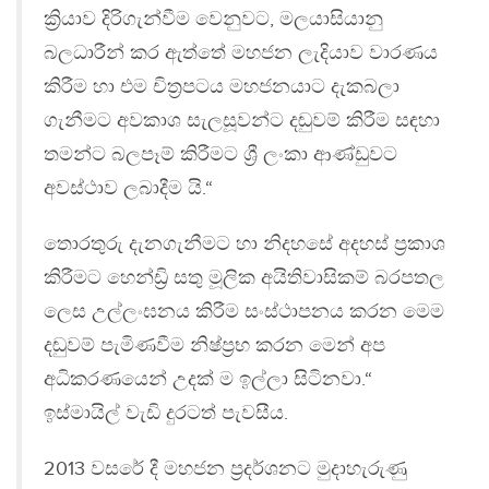
ක්‍රියාව දිරිගැන්වීම වෙනුවට, මලයාසියානු
බලධාරීන් කර ඇත්තේ මහජන ලැදියාව වාරණය
කිරීම හා එම චිත්‍ර‍පටය මහජනයාට දැකබලා
ගැනීමට අවකාශ සැලසූවන්ට දඬුවම් කිරීම සඳහා
තමන්ට බලපෑම් කිරීමට ශ්‍රී ලංකා ආණ්ඩුවට
අවස්ථාව ලබාදීම යි.“
තොරතුරු දැනගැනීමට හා නිදහසේ අදහස් ප්‍ර‍කාශ
කිරීමට හෙන්ඩ්‍රි සතු මූලික අයිතිවාසිකම් බරපතල
ලෙස උල්ලංඝනය කිරීම සංස්ථාපනය කරන මෙම
දඬුවම් පැමිණවීම නිෂ්ප්‍ර‍භ කරන මෙන් අප
අධිකරණයෙන් උදක් ම ඉල්ලා සිටිනවා.“
ඉස්මායිල් වැඩි දුරටත් පැවසීය.
2013 වසරේ දී මහජන ප්‍රදර්ශනට මුදාහැරුණු