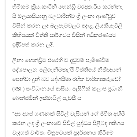
හිමිකම් ක්‍රියාකාරිනී හෙන්ඩ්‍රි වරදකාරිය කරන්නැ
යි මලයාසියානු බලධාරීන්ට ශ්‍රී ලංකා ආණ්ඩුව
විසින් කරන ලද බලපෑම්වලට අදාළ ලියකියැවිලි
කිහිපයක් විත්ති පාර්ශවය විසින් අධිකරණයට
ඉදිරිපත් කරන ලදී.
ලීනා හෙන්ඩ්‍රිට එරෙහි ව දඬුවම් පැමිණවීම
දේශපාලන පලිගැනීමකැ‘යි විත්තියේ නීතීඥයන්
පෙන්වා දුන් බව දේශසීමා රහිත වාර්තාකරුවෝ
(RSF) සංවිධානයේ ආසියා පැසිෆික් කලාප ප්‍ර‍ධානී
බෙන්ජමින් ඉස්මායිල් පැවසී ය.
“දස දහස් ගණනක් සිවිල් වැසියන් ගේ ජීවිත අහිමි
කරන ලද ශ්‍රී ලංකාවේ සිවිල් යුද්ධය පිළිබඳ අතිශය
වැදගත් වාර්තා චිත්‍ර‍පටයක් ප්‍රදර්ශනය කිරීමේ