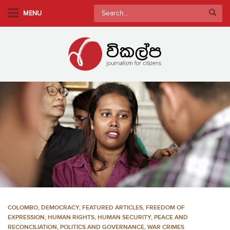
S
Search
MENU
k
for:
i
p
t
o
m
a
i
n
c
o
n
t
e
n
COLOMBO
,
DEMOCRACY
,
FEATURED ARTICLES
,
FREEDOM OF
t
EXPRESSION
,
HUMAN RIGHTS
,
HUMAN SECURITY
,
PEACE AND
RECONCILIATION
,
POLITICS AND GOVERNANCE
,
WAR CRIMES