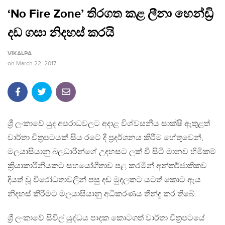
‘No Fire Zone’ තිරගත කළ ලීනා හෙන්ඩ්‍රි
දඩ ගසා නිදහස් කරයි
VIKALPA
on
March 22, 2017
ශ්‍රී ලංකාවේ යුද අපරාධවලට අදාළ විශ්වසනීය සාක්ෂි ඇතුළත්
වාර්තා චිත්‍ර‍පටයක් සිය රටේ දී ප්‍රදර්ශනය කිරීම හේතුවෙන්,
මලයාසියානු බලධාරීන්ගේ උදහසට ලක් වී සිටි මානව හිමිකම්
ක්‍රියාකාරිනියකට සහයෝගීතාව පළ කරමින් අන්තර්ජාතිකව
දියත් වූ විරෝධතාවලින් පසු දඩ මුදලකට යටත් කොට ඇය
නිදහස් කිරීමට මලයාසියානු අධිකරණය තීන්දු කර තිබේ.
ශ්‍රී ලංකාවේ සිවිල් යුද්ධය පාදක කොටගත් වාර්තා චිත්‍ර‍පටයේ