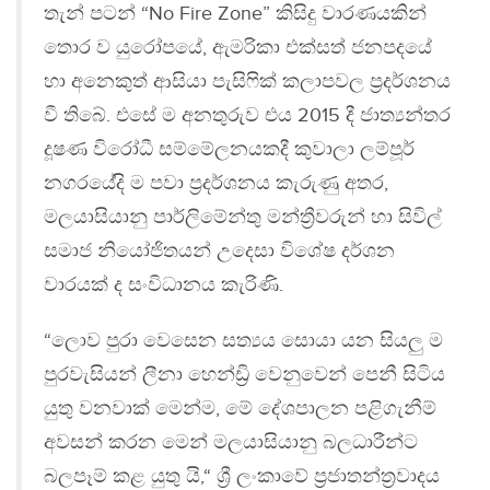
තැන් පටන් “No Fire Zone” කිසිදු වාරණයකින්
තොර ව යුරෝපයේ, ඇමරිකා එක්සත් ජනපදයේ
හා අනෙකුත් ආසියා පැසිෆික් කලාපවල ප්‍ර‍දර්ශනය
වී තිබේ. එසේ ම අනතුරුව එය 2015 දී ජාත්‍යන්තර
දූෂණ විරෝධී සම්මේලනයකදී කුවාලා ලම්පූර්
නගරයේද‍ි ම පවා ප්‍රදර්ශනය කැරුණු අතර,
මලයාසියානු පාර්ලිමේන්තු මන්ත්‍රීවරුන් හා සිවිල්
සමාජ නියෝජිතයන් උදෙසා විශේෂ දර්ශන
වාරයක් ද සංවිධානය කැරිණි.
“ලොව පුරා වෙසෙන සත්‍යය සොයා යන සියලු ම
පුරවැසියන් ලීනා හෙන්ඩ්‍රි වෙනුවෙන් පෙනී සිටිය
යුතු වනවාක් මෙන්ම, මේ දේශපාලන පළිගැනීම්
අවසන් කරන මෙන් මලයාසියානු බලධාරීන්ට
බලපෑම් කළ යුතු යි,“ ශ්‍රී ලංකාවේ ප්‍ර‍ජාතන්ත්‍ර‍වාදය