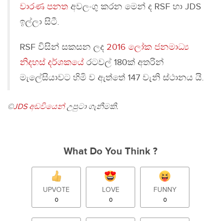
වාරණ පනත
අවලංගු කරන මෙන් ද RSF හා JDS
ඉල්ලා සිටී.
RSF විසින් සකසන ලද
2016 ලෝක ජනමාධ්‍ය
නිදහස් දර්ශකයේ
රටවල් 180ක් අතරින්
මැලේසියාවට හිමි ව ඇත්තේ 147 වැනි ස්ථානය යි.
©
JDS අඩවියෙන්
උපුටා ගැනීමකි.
What Do You Think ?
UPVOTE
LOVE
FUNNY
0
0
0