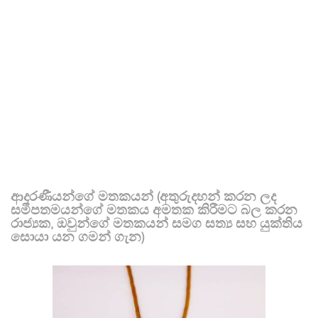
ආදරණීයන්ගේ මතකයන් (අතුරුදහන් කරන ලද
සමීපතමයන්ගේ මතකය අමතක කිරීමට බල කරන
රාජ්‍යක, ඔවුන්ගේ මතකයන් සමග සත්‍ය සහ යුක්තිය
සොයා යන ගමන් ගැන)