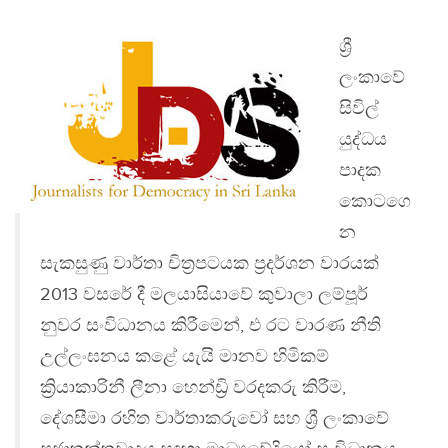
ශ්‍රී
ලංකාවේ
සිවිල්
යුද්ධය
පාදක
කොටගෙ
න
සැකසුණු වාර්තා චිත්‍ර‍පටයක ප්‍රදර්ශන වාරයක්
2013 වසරේ දී මලයාසියාවේ කුවාලා ලම්පූර්
නුවර සංවිධානය කිරීමෙන්, එ රට වාරණ නීති
උල්ලංඝනය කළේ යැයි මානව හිමිකම්
ක්‍රියාකාරිනී ලීනා හෙන්ඩ්‍රි වරදකරු කිරීම,
දේශසීමා රහිත වාර්තාකරුවෝ සහ ශ්‍රී ලංකාවේ