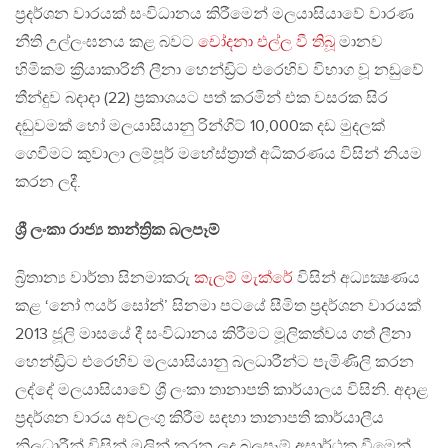
ප්‍රදර්ශන වාරයක් සංවිධානය කිරීමෙන් මලයාසියාවේ වාරණ
නීති උල්ලංඝනය කළ බවට
චෝදනා එල්ල වී තිබූ
මානව
හිමිකම් ක්‍රියාකාරිනී ලීනා හෙන්ඩ්‍රිට එරෙහිව විභාග වූ නඩුවේ
තීන්දුව බදාදා (22) ප්‍රකාශයට පත් කරමින් එක වසරක සිර
දඬුවමක් හෝ මලයාසියානු රින්ගිට් 10,000ක දඩ මුදලක්
ගෙවීමට කුවාලා ලම්පූර් මහේස්ත්‍රාත් අධිකරණය විසින් නියම
කරන ලදී.
ශ්‍රී ලංකා රාජ්‍ය තාන්ත්‍රික බලපෑම්
බ්‍රිතාන්‍ය වාර්තා සිනමාකරු
කැලම් මැක්රේ
විසින් අධ්‍යක්‍ෂණය
කළ ‘නෝ ෆයර් සෝන්’ සිනමා පටයේ සීමිත ප්‍රදර්ශන වාරයක්
2013 ජූලි මාසයේ දී සංවිධානය කිරීමට මූලිකත්වය ගත් ලීනා
හෙන්ඩ්‍රිට එරෙහිව මලයාසියානු බලධාරීන්ට පැමිණිලි කරන
ලද්දේ මලයාසියාවේ ශ්‍රී ලංකා තානාපති කාර්යාලය විසිනි. අදාළ
ප්‍රදර්ශන වාරය අවලංගු කිරීම සඳහා තානාපති කාර්යාලීය
නිලධාරීන් විසින් මුලින් කරන ලද බලපෑම් අසාර්ථක වීමෙන්