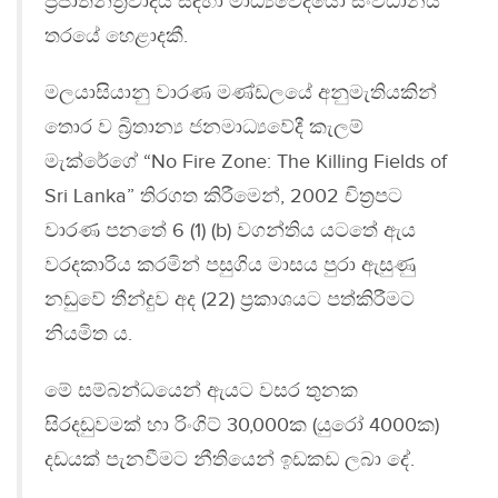
ප්‍ර‍ජාතන්ත්‍ර‍වාදය සඳහා මාධ්‍යවේදියෝ සංවිධානය
තරයේ හෙළාදකී.
මලයාසියානු වාරණ මණ්ඩලයේ අනුමැතියකින්
තොර ව බ්‍රිතාන්‍ය ජනමාධ්‍යවේදී කැලම්
මැක්රේගේ “No Fire Zone: The Killing Fields of
Sri Lanka” තිරගත කිරීමෙන්, 2002 චිත්‍ර‍පට
වාරණ පනතේ 6 (1) (b) වගන්තිය යටතේ ඇය
වරදකාරිය කරමින් පසුගිය මාසය පුරා ඇසුණු
නඩුවේ තීන්දුව අද (22) ප්‍රකාශයට පත්කිරීමට
නියමිත ය.
මේ සම්බන්ධයෙන් ඇයට වසර තුනක
සිරදඬුවමක් හා රිංගිට් 30,000ක (යුරෝ 4000ක)
දඩයක් පැනවීමට නීතියෙන් ඉඩකඩ ලබා දේ.