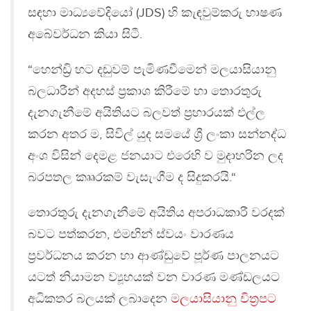
සඳහා මාධ්‍යවේදියෝ (JDS) හි කැඳවුම්කරු භාෂණ
අබේවර්ධන කියා ස‍ිටී.
“හෙන්ඩ්‍රි හට දඬුවම් පැමිණවීමෙන් මලයාසියානු
බලධාරීන් අදහස් ප්‍ර‍කාශ කිරීමේ හා තොරතුරු
දැනගැනීමේ අයිතියට බලවත් ප්‍ර‍හාරයක් එල්ල
කරන අතර ම, සිවිල් යුද සමයේ ශ්‍රී ලංකා සන්නද්ධ
අංශ විසින් දෙමළ ජනයාට එරෙහි ව මුදාහරින ලද
බරපතල කෘෘරකම් වැසැංගීම ද සිදුකරයි.“
තොරතුරු දැනගැනීමේ අයිතිය අපරාධකාරී වරදක්
බවට පත්කරන, එමඟින් ස්වයං වාරණය
ප්‍ර‍වර්ධනය කරන හා ආණ්ඩුවේ පූර්ණ පාලනයට
යටත් නියාමන ව්‍යූහයක් වන වාරණ මණ්ඩලයට
අධිකතර බලයක් ලබාදෙන
මලයාසියානු චිත්‍ර‍පට