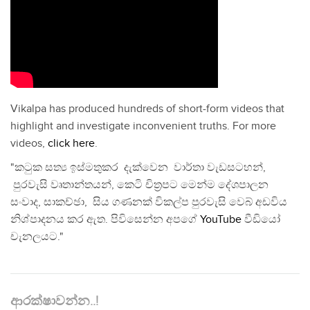
Vikalpa has produced hundreds of short-form videos that
highlight and investigate inconvenient truths. For more
videos,
click here
.
"කටුක සත්‍ය ඉස්මතුකර දැක්වෙන වාර්තා වැඩසටහන්,
පුරවැසි වෘතාන්තයන්, කෙටි චිත්‍රපට මෙන්ම දේශපාලන
සංවාද, සාකච්ඡා, සිය ගණනක් විකල්ප පුරවැසි වෙබ් අඩවිය
නිශ්පාදනය කර ඇත. පිවිසෙන්න අපගේ
YouTube
වීඩියෝ
චැනලයට."
ආරක්ෂාවන්න..!