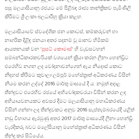
පසු මලයාසියානු රජයට මේ පිළිබඳ රාජ්‍ය තාන්ත්‍රිකව පැමිණිලි
කිරීමට ශ්‍රී ලංකා බලධාරීහු ක්‍රියා කළහ.
මලයාසියාවේ ස්වදේශික ජන කොටස්, කම්කරුවන් හා
නාගරික දිළිඳු ජනයා අතර පදනම් වූ මානව හිමිකම්
ආයතනයක් වන ‘
පූසට් කොමාස්
‘ හි වැඩසටහන්
සම්බන්ධීකාරකවරියක් වශයෙන් ක්‍රියා කරන ලීනා හෙන්ඩ්‍රිට
එරෙහිව නගන ලද චෝදනාවන්ගෙන් ඇය නිදොස් කොට
නිදහස් කිරීමට කුවාලා ලම්පූර් මහේස්ත්‍රාත් අධිකරණය විසින්
නියම කරන ලද්දේ 2016 මාර්තු මාසයේ දී ය. නමුත් අදාළ
තීන්දුවට එරෙහිව රජයේ අභිචෝදකවරයා විසින් කරන ලද
අභියායචනයකට අවසර දීමට මලයාසියානු මහාධිකරණය
විසින් ගන්නා ලද තීන්දුවකට අනුව 2016 සැප්තැම්බරයේදී යළිත්
නඩු විභාගය ඇරඹුණු අතර 2017 මාර්තු මාසයේදී ලීනා හෙන්ඩ්‍රි
වැරදිකරු බවට මලේසියානු මහේස්ත්‍රාත් අධිකරණය විසින්
තීන්දු කර සිටියේය.