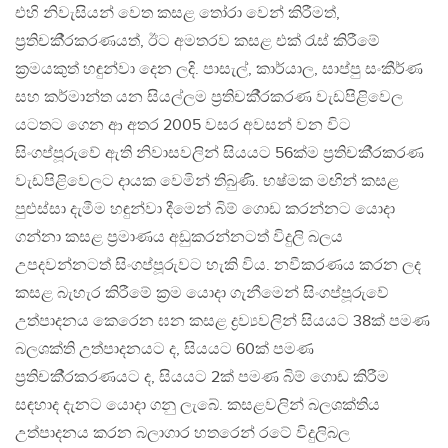
එහි නිවැසියන් වෙත කසළ තෝරා වෙන් කිරීමත්,
ප‍්‍රතිචකී‍්‍රකරණයත්, ඊට අමතරව කසළ එක් රැස් කිරීමේ
ක‍්‍රමයකුත් හඳුන්වා දෙන ලදි. පාසැල්, කාර්යාල, සාප්පු සංකීර්ණ
සහ කර්මාන්ත යන සියල්ලම ප‍්‍රතිචකී‍්‍රකරණ වැඩපිළිවෙල
යටතට ගෙන ආ අතර 2005 වසර අවසන් වන විට
සිංගප්පූරුවේ ඇති නිවාසවලින් සියයට 56ක්ම ප‍්‍රතිචකී‍්‍රකරණ
වැඩපිළිවෙලට දායක වෙමින් තිබුණි. භෂ්මක මඟින් කසළ
පුළුස්සා දැමීම හඳුන්වා දීමෙන් බිම් ගොඩ කරන්නට යොදා
ගන්නා කසළ ප‍්‍රමාණය අඩුකරන්නටත් විදුලි බලය
උපදවන්නටත් සිංගප්පූරුවට හැකි විය. නවීකරණය කරන ලද
කසළ බැහැර කිරීමේ ක‍්‍රම යොදා ගැනීමෙන් සිංගප්පූරුවේ
උත්පාදනය කෙරෙන ඝන කසළ ද්‍රව්‍යවලින් සියයට 38ක් පමණ
බලශක්ති උත්පාදනයට ද, සියයට 60ක් පමණ
ප‍්‍රතිචකී‍්‍රකරණයට ද, සියයට 2ක් පමණ බිම් ගොඩ කිරීම
සඳහාද දැනට යොදා ගනු ලැබේ. කසළවලින් බලශක්තිය
උත්පාදනය කරන බලාගාර හතරෙන් රටේ විදුලිබල