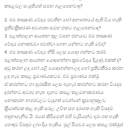
කසළවල සංයුතියත් සමඟ ගැලපෙනවාද?
2. එම තාක්‍ෂණ වේදය පවතින හෝ අනාගතයේ ඇති විය හැකි
ප‍්‍රතිචක‍්‍රීකරණ අවශ්‍යතා සමඟ එකට ගැලපෙනවාද?
3. පළාත්පාලන ආයතන තුල වසන ජනයාට එම තාක්‍ෂණ
වේදය නොකඩවා පවත්වා ගෙන යන්නට හැකි වේද?
4. එම තාක්‍ෂණ වේදය නිසි ලෙස යොදා ගන්නට තරම්
පළාත්පාලන ආයතන යොදාගන්නා ක‍්‍රමවේදය දියුණු එකක් ද?
අඩු කරන ලද හෝ යළි යොදාගන්නා ලද හෝ ප‍්‍රතිචකී‍්‍රය කරන
ලද හැම කසළ ප‍්‍රමාණයකටම, එම ප‍්‍රමාණය එක්රැු
ස් කරන්නට හා සුරක්‍ෂිත ලෙස බැහැර කරන්නට කරන වියදම
දරන්නට අවශ්‍ය නැත. දැනට කසළ කළමනාකරණය
නොකරන නගරවලට වැදගත් වෙන්නේ ක‍්‍රමානුකූලව
ක‍්‍රියාත්මක කළ හැකි සරල, උචිත සහ දරාගත හැකි විසඳුම්
හඳුනාගැනීම යි. එසේ කිරීමෙන් එහි වැසියන්ට දරා ගත හැකි
හොඳම විසඳුම ලබා දිය හැකිය. මුල් පියවර ලෙස කසළ එක්රැුස්