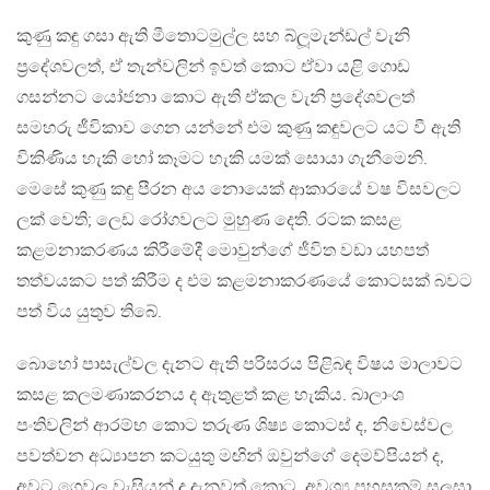
කුණු කඳු ගසා ඇති මීතොටමුල්ල සහ බ්ලූමැන්ඩල් වැනි
ප‍්‍රදේශවලත්, ඒ තැන්වලින් ඉවත් කොට ඒවා යළි ගොඩ
ගසන්නට යෝජනා කොට ඇති ඒකල වැනි ප‍්‍රදේශවලත්
සමහරු ජීවිකාව ගෙන යන්නේ එම කුණු කඳුවලට යට වී ඇති
විකිණිය හැකි හෝ කෑමට හැකි යමක් සොයා ගැනීමෙනි.
මෙසේ කුණු කඳු පීරන අය නොයෙක් ආකාරයේ වෂ විසවලට
ලක් වෙති; ලෙඩ රෝගවලට මුහුණ දෙති. රටක කසළ
කළමනාකරණය කිරීමේදී මොවුන්ගේ ජීවිත වඩා යහපත්
තත්වයකට පත් කිරීම ද එම කළමනාකරණයේ කොටසක් බවට
පත් විය යුතුව තිබේ.
බොහෝ පාසැල්වල දැනට ඇති පරිසරය පිළිබඳ විෂය මාලාවට
කසළ කලමණාකරනය ද ඇතුළත් කළ හැකිය. බාලාංශ
පංතිවලින් ආරම්භ කොට තරුණ ශිෂ්‍ය කොටස් ද, නිවෙස්වල
පවත්වන අධ්‍යාපන කටයුතු මඟින් ඔවුන්ගේ දෙමව්පියන් ද,
අවට ගෙවල වැසියන් ද දැනුවත් කොට, අවශ්‍ය පහසුකම් සලසා