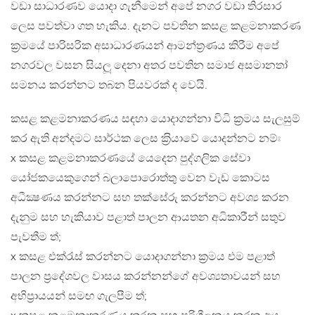
වඩා සාධාරණව යොදා ගැනීමෙන් අපේ නගර වඩා තිරසාර
ලෙස පවත්වා ගත හැකිය. දැනට පවතින කසළ කළමනාකරණ
ක‍්‍රමයේ පාරිසරික අසාධාරණයන් ආමන්ත‍්‍රණය කිරීම අපේ
නගරවල වසන සියලූ දෙනා අතර පවතින සමාජ අසමානතා්
සමනය කරන්නට තබන පියවරක් ද වෙයි.
කසළ කළමනාකරණය සඳහා යොදාගන්නා විධි ක‍්‍රමය සැලසුම්
කර ඇති අන්දමට සාර්ථක ලෙස ක‍්‍රියාවේ යොදන්නට නම්ඃ
x කසළ කළමනාකරණයේ යෙදෙන පුද්ගලික සේවා
යෝජකයෙකුගෙන් බලාපොරොත්තු වෙන වැඩ කොටස
අධීක්‍ෂණය කරන්නට සහ තක්සේරු කරන්නට අවශ්‍ය කරන
දැනුම සහ හැකියාව පළාත් පාලන ආයතන අධිකාරීන් සතුව
පැවතීම ත්;
x කසළ එක්රැස් කරන්නට යොදාගන්නා ක‍්‍රමය එම පළාත්
පාලන ප‍්‍රදේශවල වාසය කරන්නන්ගේ අවශ්‍යතාවයන් සහ
අභිප‍්‍රායයන් සමඟ ගැලපීම ත්;