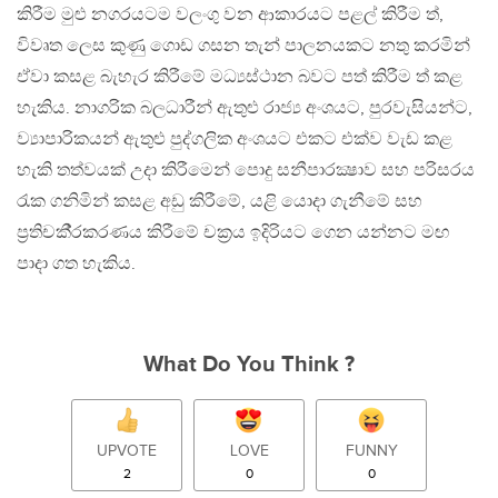
කිරීම මුළු නගරයටම වලංගු වන ආකාරයට පළල් කිරීම ත්,
විවෘත ලෙස කුණු ගොඩ ගසන තැන් පාලනයකට නතු කරමින්
ඒවා කසළ බැහැර කිරීමේ මධ්‍යස්ථාන බවට පත් කිරීම ත් කළ
හැකිය. නාගරික බලධාරීන් ඇතුළු රාජ්‍ය අංශයට, පුරවැසියන්ට,
ව්‍යාපාරිකයන් ඇතුළු පුද්ගලික අංශයට එකට එක්ව වැඩ කළ
හැකි තත්වයක් උදා කිරීමෙන් පොදු සනීපාරක්‍ෂාව සහ පරිසරය
රැක ගනිමින් කසළ අඩු කිරීමේ, යළි යොදා ගැනීමේ සහ
ප‍්‍රතිචකී‍්‍රකරණය කිරීමේ චක‍්‍රය ඉදිරියට ගෙන යන්නට මඟ
පාදා ගත හැකිය.
What Do You Think ?
UPVOTE
LOVE
FUNNY
2
0
0