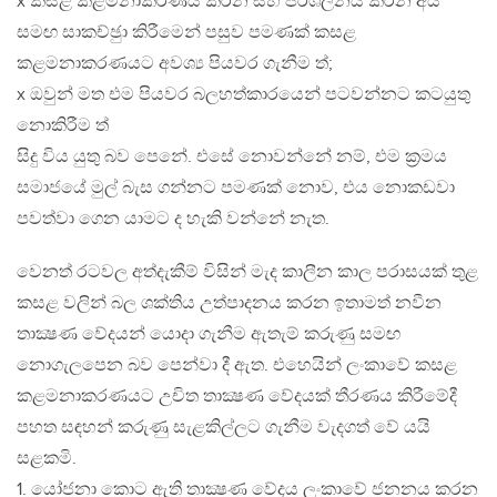
x කසළ කළමනාකරණය කරන සහ පරිශීලනය කරන අය
සමඟ සාකච්ඡුා කිරීමෙන් පසුව පමණක් කසළ
කළමනාකරණයට අවශ්‍ය පියවර ගැනීම ත්;
x ඔවුන් මත එම පියවර බලහත්කාරයෙන් පටවන්නට කටයුතු
නොකිරීම ත්
සිදු විය යුතු බව පෙනේ. එසේ නොවන්නේ නම්, එම ක‍්‍රමය
සමාජයේ මුල් බැස ගන්නට පමණක් නොව, එය නොකඩවා
පවත්වා ගෙන යාමට ද හැකි වන්නේ නැත.
වෙනත් රටවල අත්දැකීම් විසින් මැද කාලීන කාල පරාසයක් තුළ
කසළ වලින් බල ශක්තිය උත්පාදනය කරන ඉතාමත් නවීන
තාක්‍ෂණ වේදයන් යොදා ගැනීම ඇතැම් කරුණු සමඟ
නොගැලපෙන බව පෙන්වා දී ඇත. එහෙයින් ලංකාවේ කසළ
කළමනාකරණයට උචිත තාක්‍ෂණ වේදයක් තීරණය කිරීමේදී
පහත සඳහන් කරුණු සැළකිල්ලට ගැනීම වැදගත් වේ යයි
සළකමි.
1. යෝජනා කොට ඇති තාක්‍ෂණ වේදය ලංකාවේ ජනනය කරන