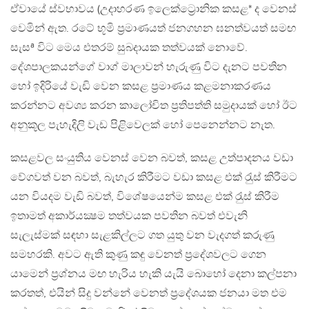
ඒවායේ ස්වභාවය (උදාහරණ ඉලෙක්ට්‍රොනික කසළ* ද වෙනස්
වෙමින් ඇත. රටේ භූමි ප‍්‍රමාණයත් ජනගහන ඝනත්වයත් සමඟ
සැසª විට මෙය එතරම් සුබදායක තත්වයක් නොවේ.
දේශපාලකයන්ගේ වාග් මාලාවන් හැරුණු විට දැනට පවතින
හෝ ඉදිරියේ වැඩි වෙන කසළ ප‍්‍රමාණය කළමනාකරණය
කරන්නට අවශ්‍ය කරන කාලෝචිත ප‍්‍රතිපත්ති සමුදායක් හෝ ඊට
අනුකූල පැහැදිලි වැඩ පිළිවෙලක් හෝ පෙනෙන්නට නැත.
කසළවල සංයුතිය වෙනස් වෙන බවත්, කසළ උත්පාදනය වඩා
වේගවත් වන බවත්, බැහැර කිරීමට වඩා කසළ එක් රැුස් කිරීමට
යන වියදම වැඩි බවත්, විශේෂයෙන්ම කසළ එක් රැුස් කිරීම
ඉතාමත් අකාර්යක්‍ෂම තත්වයක පවතින බවත් එවැනි
සැලැස්මක් සඳහා සැළකිල්ලට ගත යුතු වන වැදගත් කරුණු
සමහරකි. අවට ඇති කුණු කඳු වෙනත් ප‍්‍රදේශවලට ගෙන
යාමෙන් ප‍්‍රශ්නය මඟ හැරිය හැකි යැයි බොහෝ දෙනා කල්පනා
කරතත්, එයින් සිදු වන්නේ වෙනත් ප‍්‍රදේශයක ජනයා මත එම