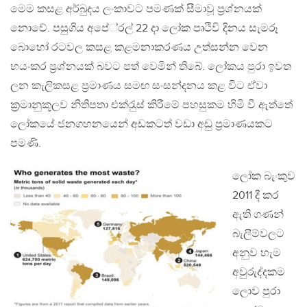
මෙම කසළ අර්බුදය ලංකාවට පමණක් සීමාවූ ප‍්‍රශ්නයක්
නොවේ. පසුගිය අපේ‍්‍රල් 22 දා ලෝක පෘථිවි දිනය සැමරූ
බොහෝ රටවල කසළ කළමනාකරණය උත්සන්න වෙන
භයංකර ප‍්‍රශ්නයක් බවට පත් වෙමින් තිබේ. ලෝකය පුරා ඉවත
ලන කැලිකසළ ප‍්‍රමාණය සමඟ සංසන්දනය කළ විට ඒවා
ක‍්‍රමානුකූලව නිතිපතා එක්රැුස් කිරීමේ පහසුකම හිමි වී ඇත්තේ
ලෝකයේ ජනගහනයෙන් අඩකටත් වඩා අඩු ප‍්‍රමාණයකට
පමණි.
ලෝක බැංකුව
2011 දී කර
ඇති ගණන්
බැලීම්වලට
අනුව හැම
අවුරුද්දකම
ලොව පුරා