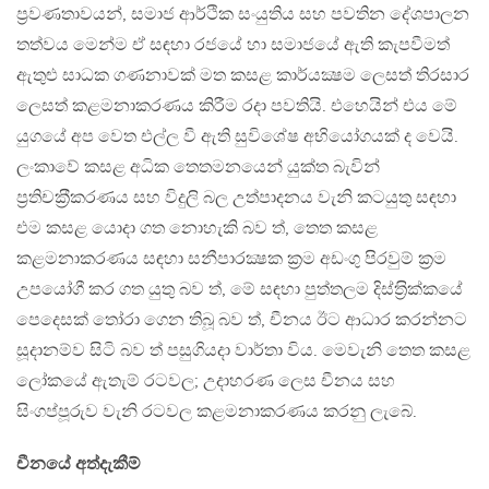
ප‍්‍රවණතාවයන්, සමාජ ආර්ථික සංයුතිය සහ පවතින දේශපාලන
තත්වය මෙන්ම ඒ සඳහා රජයේ හා සමාජයේ ඇති කැපවීමත්
ඇතුළු සාධක ගණනාවක් මත කසළ කාර්යක්‍ෂම ලෙසත් තිරසාර
ලෙසත් කළමනාකරණය කිරීම රදා පවතියි. එහෙයින් එය මේ
යුගයේ අප වෙත එල්ල වී ඇති සුවිශේෂ අභියෝගයක් ද වෙයි.
ලංකාවේ කසළ අධික තෙතමනයෙන් යුක්ත බැවින්
ප‍්‍රතිචක‍්‍රීකරණය සහ විදුලි බල උත්පාදනය වැනි කටයුතු සඳහා
එම කසළ යොදා ගත නොහැකි බව ත්, තෙත කසළ
කළමනාකරණය සඳහා සනීපාරක්‍ෂක ක‍්‍රම අඩංගු පිරවුම් ක‍්‍රම
උපයෝගී කර ගත යුතු බව ත්, මේ සඳහා පුත්තලම දිස්ත‍්‍රික්කයේ
පෙදෙසක් තෝරා ගෙන තිබූ බව ත්, චීනය ඊට ආධාර කරන්නට
සූදානම්ව සිටි බව ත් පසුගියදා වාර්තා විය. මෙවැනි තෙත කසළ
ලෝකයේ ඇතැම් රටවල; උදාහරණ ලෙස චීනය සහ
සිංගප්පූරුව වැනි රටවල කළමනාකරණය කරනු ලැබේ.
චීනයේ අත්දැකීම්