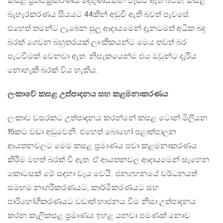
කසළ ප‍්‍රතිචක‍්‍රීකරණය දෙගුණයකින් වැඩිවී ඇති බවත්, කසළ
බැහැරකරණය සියයට 44කින් අඩුවී ඇති බවත් පැවසේ.
එහෙත් තමන්ට ලැබෙන සුලූ ආදායමෙන් දැනටමත් අධික බදු
බරක් ගෙවන බහුතරයක් ලාංකිකයන්ට මෙය තවත් බර
පැටවීමක් වෙනවා ඇත. නිසැකයෙන්ම එය ඔවුන්ට දැරිය
නොහැකි බරක් විය හැකිය.
ලංකාවේ කසළ උත්පාදනය සහ කළමනාකරණය
ලංකාව වසරකට උත්පාදනය කරන්නේ කසළ ටොන් මිලියන
15කට වඩා අඩුවෙනි. එහෙත් බොහෝ පළාත්පාලන
ආයතනවලට මෙම කසළ ප‍්‍රමාණය පවා කළමනාකරණය
කිරීම මහත් බරක් වී ඇත. ඒ ආයතනවල ආදායමෙන් සෑහෙන
කොටසක් මේ සඳහා වැය වෙයි. ජනගහනයේ වර්ධනයත්
සමඟම නාගරීකරණයට, කාර්මීකරණයට සහ
පාරිභෝගීකරණයට වඩාත් භාජනය වීම නිසා උත්පාදනය
කරන කැලිකසළ ප‍්‍රමාණය ඉහළ යනවා පමණක් නොව