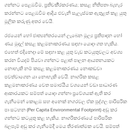
ගන්නට පෙළඹවීම, ප‍්‍රතිචකී‍්‍රකරණය; කසළ නිතිපතා බැහැර
කරන්නට පෙළඹවීම ආදිය එවැනි සැලැස්මක ඇතුළත් කළ යුතු
මූලික කරුණු අතර වෙයි.
රජයෙන් හෝ ජාත්‍යන්තරයෙන් ලැබෙන මූල්‍ය ප‍්‍රතිපාදන හෝ
ණය මුදල් කසළ කළමනාකරණය සඳහා යොදා ගත හැකිය.
එහෙත් එදිනෙදා මේ සඳහා කළ යුතු වැඩ කටයුතුවලට අවශ්‍ය
කරන වියදම් පියවා ගන්නට පළාත් පාලන ආයතනයකට
නොහැකි නම් කසළ කළමනාකරණය නොකඩවා
පවත්වාගෙන යා නොහැකි වෙයි. නාගරික කසළ
කළමනාකරණය වෙත සමාජයීය වශයෙන් වඩා සාධාරණ
ආකාරයකට සම්පත් යොදා ගන්නා ප‍්‍රවේශයක් ඇති කර
ගැනීමෙන් කොළඹ සහ අනෙක් නගරවල ඒක පුද්ගල පාරිසරික
පා සටහන (Per Capita Environmental Footprint) අඩු කර
ගන්නට කටයුතු කළ හැකිය. නාගරීකරණයේ පාරිසරික
බලපෑම් අඩු කර ගැනීමේදී මෙය තීරණාත්මක වෙයි. සම්පත්