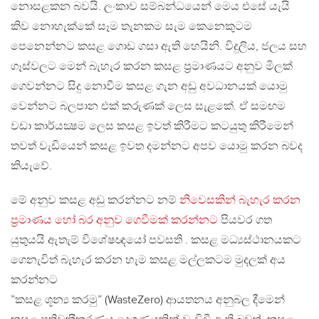
නොසළකන බවයි. ලංකාව සම්බන්ධයෙන් මෙය එසේ යැයි
කිව නොහැක්කේ සෑම තැනකම සැම කෙනෙකුටම
පෙනෙන්නට කසළ ගොඩ ගසා ඇති හෙයිනි. විදුලිය, ජලය සහ
ගෑස්වලට මෙන් බැහැර කරන කසළ ප‍්‍රමාණයට අනුව මිලක්
ගෙවන්නට සිදු නොවීම කසළ ගැන අඩු අවධානයක් යොමු
වෙන්නට බලපාන එක් කරුණක් ලෙස සැළකේ. ඒ සමඟම
වඩා කාර්යක්‍ෂම ලෙස කසළ ඉවත් කිරීමට කටයුතු කිරීමෙන්
තවත් වැඩියෙන් කසළ ඉවත දමන්නට අපව යොමු කරන බවද
කියැවේ.
මේ අනුව කසළ අඩු කරන්නට නම්
නිවෙසකින් බැහැර කරන
ප‍්‍රමාණය හෝ බර අනුව ගෙවීමක් කරන්නට
පියවර ගත
යුතුයයි ඇතැම් විශේෂඥයෝ පවසති . කසළ මධ්‍යස්ථානයකට
ගෙනැවිත් බැහැර කරන හැම කසළ මල්ලකටම මුදලක් අය
කරන්නට
”කසළ ශූන්‍ය කරමු” (WasteZero) ආයතනය අනුබල දීමෙන්