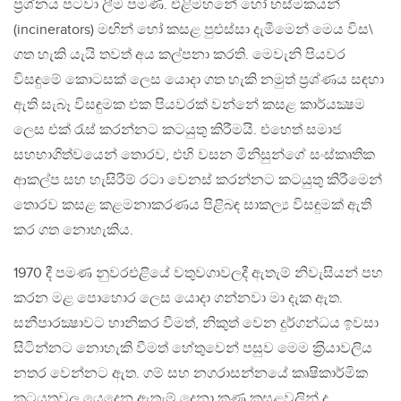
ප‍්‍රශ්නය පටවා ලීම පමණි. එළිමහනේ හෝ භස්මකයන්
(incinerators) මඟින් හෝ කසළ පුළුස්සා දැමීමෙන් මෙය විස\
ගත හැකි යැයි තවත් අය කල්පනා කරති. මෙවැනි පියවර
විසඳුමේ කොටසක් ලෙස යොදා ගත හැකි නමුත් ප‍්‍රශ්ණය සඳහා
ඇති සැබෑ විසඳුමක එක පියවරක් වන්නේ කසළ කාර්යක්‍ෂම
ලෙස එක් රැස් කරන්නට කටයුතු කිරීමයි. එහෙත් සමාජ
සහභාගිත්වයෙන් තොරව, එහි වසන මිනිසුන්ගේ සංස්කෘතික
ආකල්ප සහ හැසිරීම් රටා වෙනස් කරන්නට කටයුතු කිරීමෙන්
තොරව කසළ කළමනාකරණය පිළිබඳ සාකල්‍ය විසඳුමක් ඇති
කර ගත නොහැකිය.
1970 දී පමණ නුවරඑළියේ වතුවගාවලදී ඇතැම් නිවැසියන් පහ
කරන මළ පොහොර ලෙස යොදා ගන්නවා මා දැක ඇත.
සනීපාරක්‍ෂාවට හානිකර වීමත්, නිකුත් වෙන දුර්ගන්ධය ඉවසා
සිටින්නට නොහැකි වීමත් හේතුවෙන් පසුව මෙම ක‍්‍රියාවලිය
නතර වෙන්නට ඇත. ගම් සහ නගරාසන්නයේ කෘෂිකාර්මික
කටයුතුවල යෙදෙන ඇතැම් දෙනා කුණු කසළවලින් ද