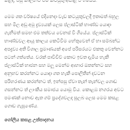
කළද, පසු කාලීනව එම කටයුතු අඩාළ වී ගියේය.
මෙම ශත වර්ෂයේ එදිනෙදා වැඩ කටයුතුවලදී ඉතාමත් බහුල
සහ මිල අඩු අමු ද්‍රව්‍යයක් ලෙස ප්ලාස්ටික් භාණ්ඩ යොදා
ගැනීමත් සමඟ එම තත්වය වෙනස් වී ගියේය. ප්ලාස්ටික්
භාණ්ඩවල ආයු කාලය කෙටිවීම හේතුවෙන් ඒ හා සම්බන්ධ
අපද්‍රව්‍ය අති විශාල ප‍්‍රමාණයක් අපේ පරිසරයට එකතු වෙන්නට
පටන් ගත්තේය. වරක් පාවිචිච් කොට ඉවත දැමිය හැකි
ප්ලාස්ටික් භාජන සහ මලූ මෙන්ම ආහාර ඔතන්නට සහ
අනුභව කරන්නට යොදා ගත හැකි පොලිතීන් දවටන
පරිහරණය කරන්නට ත්, ඉන්පසු ඒවා තැන් තැන්වල ගොඩ
ගසන්නට ත් ලාංකීය සමාජය යොමු විය. කොළඹ නගරය අවට
පමණක් නොව ඈත ගම් ප‍්‍රදේශවලද සුලබ ලෙස මෙම කසළ
ගොඩ ගැසුණේය.
ගෝලීය කසළ උත්පාදනය