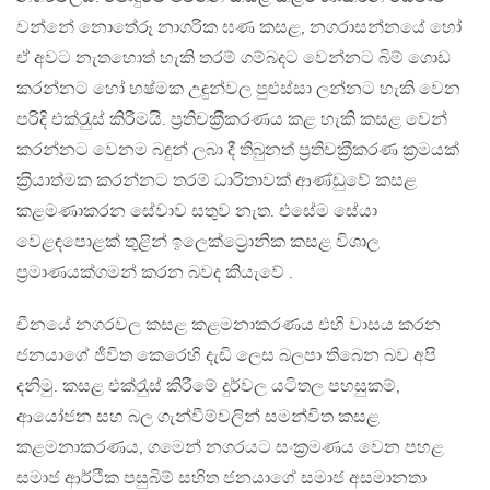
වන්නේ නොතේරූ නාගරික ඝණ කසළ, නගරාසන්නයේ හෝ
ඒ අවට නැතහොත් හැකි තරම් ගම්බදට වෙන්නට බිම් ගොඩ
කරන්නට හෝ භෂ්මක උඳුන්වල පුළුස්සා ලන්නට හැකි වෙන
පරිදි එක්රැුස් කිරීමයි. ප‍්‍රතිචක‍්‍රීකරණය කළ හැකි කසළ වෙන්
කරන්නට වෙනම බඳුන් ලබා දී තිබුනත් ප‍්‍රතිචක‍්‍රීකරණ ක‍්‍රමයක්
ක‍්‍රියාත්මක කරන්නට තරම් ධාරිතාවක් ආණ්ඩුවේ කසළ
කළමණාකරන සේවාව සතුව නැත. එසේම සේයා
වෙළඳපොළක් තුළින් ඉලෙක්ට්‍රොනික කසළ විශාල
ප‍්‍රමාණයක්ගමන් කරන බවද කියැවේ .
චීනයේ නගරවල කසළ කළමනාකරණය එහි වාසය කරන
ජනයාගේ ජීවිත කෙරෙහි දැඩි ලෙස බලපා තිබෙන බව අපි
දනිමු. කසළ එක්රැුස් කිරීමේ දුර්වල යටිතල පහසුකම්,
ආයෝජන සහ බල ගැන්වීම්වලින් සමන්විත කසළ
කළමනාකරණය, ගමෙන් නගරයට සංක‍්‍රමණය වෙන පහළ
සමාජ ආර්ථික පසුබිම් සහිත ජනයාගේ සමාජ අසමානතා