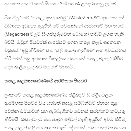
අවශ්‍යතාවයන්ගෙන් සියයට 3ක් පමණ උපදවා ගනු ලැබේ.
සිංගප්පූරුවේ ”කසළ ශූන්‍ය කරමු” (WasteZero-SG) ආයතනයේ
විධායක අධ්‍යක්‍ෂ ඉයුජීන් ටේ පවසන්නේ ආසියාවේ මහ නගර
(Megacities) වලට සිංගප්පූරුවෙන් බොහෝ පාඩම් උගත හැකි
බවයි. ඔවුන් පියවරක් ආපස්සට ගෙන කසළ කළමණාකරන
චක‍්‍රයේ ”අඩු කිරීමේ” සහ ”යළි යොදා ගැනීමේ” අංග අවධාරනය
කිරීමෙන් පසු අවසාන විකල්පය වශයෙන් කසළ බැහැර කිරීම
දෙස බැලිය යුතු බව ඔහුගේ මතයයි .
කසළ කළමනාකරණයේ ආරම්භක පියවර
ලංකාවේ කසළ කළමනාකරණය පිළිබඳ වැඩ පිළිවෙලක
ආරම්භක පියවර විය යුත්තේ කසළ සම්බන්ධව ජනයා තුළ
පවතින චර්යාවන් සහ ඇබ්බැහිකම් වෙනස් කරන්නට කටයුතු
කිරීමයි. කසළවලට මඟ පාදන දේවල් හැකි අයුරින් අවම කිරීම;
කසළවලින් යළි යොදා ගත හැකි දේ වෙන් කොට නැවත යොදා