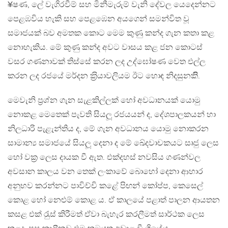
¥ෂණ, ලේ වැගිරවීම් සහ මිනීමැරුම් වැනි දේවල යෙදෙන්නට
පෙළඹවිය හැකි සහ පෙළඹෙන අයගෙන් සමන්විත වූ
සමාජයක් බව අමතක කොට මෙම කුණු කන්ද ගැන කතා කළ
නොහැකිය. මේ කුණු කන්ද අවට වාසය කළ ජන කොටස්
වසර ගණනාවක් තිස්සේ කරන ලද උද්ඝෝෂණ වෙත එල්ල
කරන ලද රජයේ මර්දන ක‍්‍රියාවලියම ඊට හොඳ නිදසුනකිි.
මෙවැනි ප‍්‍රශ්න ගැන සැළකිල්ලක් හෝ අවධානයක් යොමු
නොකළ මෙතෙක් පැවති සියලූ රජයයන් ද, දේශපාලකයන් හා
නිලධාරි පැළැන්තිය ද, මේ ගැන අවධානය යොමු නොකරන
සාමාන්‍ය සමාජයේ සියලූ දෙනා ද මේ ඛේදවාචකයට සෘජු ලෙස
හෝ වක‍්‍ර ලෙස දායක වී ඇත. එක්දහස් නවසිය ගණන්වල
අවසාන කාලය වන තෙක් ලංකාවේ බොහෝ දෙනා ආහාර
අනුභව කරන්නට පාවිච්චි කළේ පිඟන් කෝප්ප, කෙසෙල්
කොළ හෝ නෙළුම් කොළ ය. ඒ කාලයේ පළාත් පාලන ආයතන
කසළ එක් රැුස් කිරීමත් ඒවා බැහැර කරලීමත් සාර්ථක ලෙස