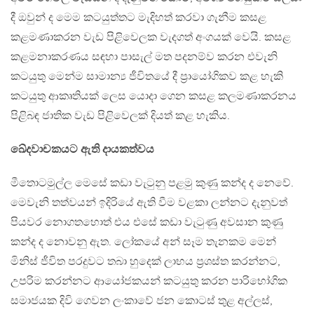
දී ඔවුන් ද මෙම කටයුත්තට මැදිහත් කරවා ගැනීම කසළ
කළමණාකරන වැඩ පිළිවෙලක වැදගත් අංගයක් වෙයි. කසළ
කළමනාකරණය සඳහා පාසැල් මත පදනම්ව කරන එවැනි
කටයුතු මෙන්ම සාමාන්‍ය ජීවිතයේ දී ප‍්‍රායෝගිකව කළ හැකි
කටයුතු ආකෘතියක් ලෙස යොදා ගෙන කසළ කලමණාකරනය
පිළිබඳ ජාතික වැඩ පිළිවෙලක් දියත් කළ හැකිය.
ඛේදවාචකයට ඇති දායකත්වය
මීතොටමුල්ල මෙසේ කඩා වැටුනු පළමු කුණු කන්ද ද නෙවේ.
මෙවැනි තත්වයන් ඉදිරියේ ඇති වීම වළකා ලන්නට දැනුවත්
පියවර නොගතහොත් එය එසේ කඩා වැටුණු අවසාන කුණු
කන්ද ද නොවනු ඇත. ලෝකයේ අන් සෑම තැනකම මෙන්
මිනිස් ජීවිත පරදුවට තබා හුදෙක් ලාභය ප‍්‍රශස්ත කරන්නට,
උපරිම කරන්නට ආයෝජකයන් කටයුතු කරන පාරිභෝගික
සමාජයක දිවි ගෙවන ලංකාවේ ජන කොටස් තුළ අල්ලස්,