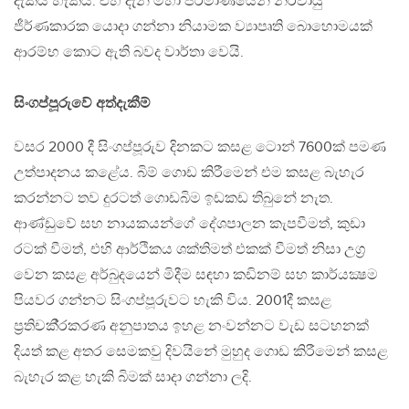
දැකිය හැකිය. එහි දැන් මහා පරිමාණයෙන් නිර්වායු
ජීර්ණකාරක යොදා ගන්නා නියාමක ව්‍යාපෘති බොහොමයක්
ආරම්භ කොට ඇති බවද වාර්තා වෙයි.
සිංගප්පූරුවේ අත්දැකීම්
වසර 2000 දී සිංගප්පූරුව දිනකට කසළ ටොන් 7600ක් පමණ
උත්පාදනය කළේය. බිම් ගොඩ කිරීමෙන් එම කසළ බැහැර
කරන්නට තව දුරටත් ගොඩබිම ඉඩකඩ තිබුනේ නැත.
ආණ්ඩුවේ සහ නායකයන්ගේ දේශපාලන කැපවීමත්, කුඩා
රටක් වීමත්, එහි ආර්ථිකය ශක්තිමත් එකක් වීමත් නිසා උග‍්‍ර
වෙන කසළ අර්බුදයෙන් මිදීම සඳහා කඩිනම් සහ කාර්යක්‍ෂම
පියවර ගන්නට සිංගප්පූරුවට හැකි විය. 2001දී කසළ
ප‍්‍රතිචකී‍්‍රකරණ අනුපාතය ඉහළ නංවන්නට වැඩ සටහනක්
දියත් කළ අතර සෙමකවු දිවයිනේ මුහුද ගොඩ කිරීමෙන් කසළ
බැහැර කළ හැකි බිමක් සාදා ගන්නා ලදි.