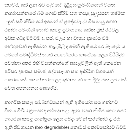
තහවුරු කර ලන බව පැවසේ. දිළිඳු සංක‍්‍රමණිකයන් වසන
නගරාසන්නයේ බිම් ගොඩ කිරීම් සහ කසළ පුලූස්සන භෂ්මක
උඳුන් සවි කිරීම් හේතුවෙන් ඒ ප‍්‍රදේශවලට විෂ වායු ගෙන
එනවා පමණක් නොව කසළ ප‍්‍රවාහනය කරන ට‍්‍රක් රථවල
අධික ශබ්ද මට්ටම් ද, පස්, ජලය හා වාතය දූෂණය වීම
හේතුවෙන් ඇතිවෙන කැළඹිලි ද මෙහි ඇති සමහර බලපෑම් ය.
මෙසේ සමෘද්ධිමත් නගර අභ්‍යන්තරය සාපේක්‍ෂ ලෙස පිරිසිදුව
පවත්නා අතර එහි වසන්නන්ගේ කසළවලින් ඇති කෙරෙන
පරිසර දූෂණය සමාජ, දේශපාලන සහ ආර්ථික වශයෙන්
නගරයෙන් කොන් කරන ලද කුඩා නගර සහ දිළිඳු ජන ප‍්‍රජාවන්
වෙත අපනයනය කෙරෙයි.
නාගරික කසළ සම්බන්ධයෙන් ඇති අභියෝග ජය ගන්නට
චීනය විවිධ ක‍්‍රමවේද අත්හදා බලා ඇත. වසර කිහිපයකට පෙර
නාගරික කසළ යාන්ත‍්‍රික ලෙස බෙදා වෙන් කරන්නට ද, එහි
ඇති ජීවහායන (bio-degradable) කොටස් කොම්පෝස්ට් බවට