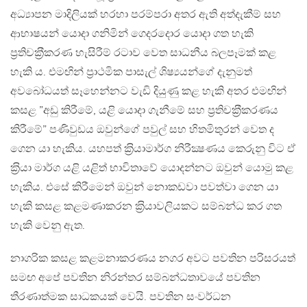
අධ්‍යාපන මාදිලියක් හරහා පරම්පරා අතර ඇති අත්දැකීම් සහ
ආභාෂයන් යොදා ගනිමින් ගෙදරදොර යොදා ගත හැකි
ප‍්‍රතිචක‍්‍රීකරණ හැසිරීම් රටාව වෙත සාධනීය බලපෑමක් කළ
හැකි ය. එමඟින් ප‍්‍රාථමික පාසැල් ශිෂ්‍යයන්ගේ දැනුමත්
අවබෝධයත් සෑහෙන්නට වැඩි දියුණු කළ හැකි අතර එමඟින්
කසළ ”අඩු කිරීමේ, යළි යොදා ගැනීමේ සහ ප‍්‍රතිචක‍්‍රීකරණය
කිරීමේ” පණිවුඩය ඔවුන්ගේ පවුල් සහ හිතමිතුරන් වෙත ද
ගෙන යා හැකිය. යහපත් ක‍්‍රියාමාර්ග නිරීක්‍ෂණය කෙරුනු විට ඒ
ක‍්‍රියා මාර්ග යළි යළිත් භාවිතාවේ යොදන්නට ඔවුන් යොමු කළ
හැකිය. එසේ කිරීමෙන් ඔවුන් නොකඩවා පවත්වා ගෙන යා
හැකි කසළ කළමණාකරන ක‍්‍රියාවලියකට සම්බන්ධ කර ගත
හැකි වෙනු ඇත.
නාගරික කසළ කළමනාකරණය නගර අවට පවතින පරිසරයත්
සමඟ අපේ පවතින නිරන්තර සම්බන්ධතාවයේ පවතින
තීරණාත්මක සාධකයක් වෙයි. පවතින සංවර්ධන