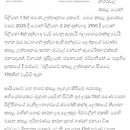
නගරවල
කසළ ටොන්
බිලියන 1.3ක් පමණ උත්පාදනය කෙරේ . මෙම කසළ ප‍්‍රමාණය
වසර 2025 දී ටොන් බිලියන 2.2ක් දක්වා ද, 2100 දී ටොන්
බිලියන 4ක් දක්වා ද වැඩි වෙනු ඇතැයි බලාපොරොත්තු වෙයි.
ඉහත රූප සටහනේ දක්වා ඇති අන්දමට ලෝකයේ වඩාත්ම
කසළ උත්පාදනය කරන රටවල් වන්නේ ඇමෙරිකා එක්සත්
ජනපදයත්, චීනයත්, බ‍්‍රසීලයත්, ජපානයත්, ජර්මනියත් ය. පසුගිය
දශකයේ දී ඔස්ටේ‍්‍රලියාවේ කසළ උත්පාදනය සියයට
170කින් වැඩිවී ඇත .
ආසියාවේ මහ නගර කසළ බැහැර කිරීමේ බරපතළ
අභියෝගයකට මුහුණ දෙමින් සිටිති. දශ ලක්‍ෂ 13ක් පමණ වසන
පිලිපීනයේ මැනිලා නගරයේ ස්මෝකි කන්ද ලෝකයේ තිබෙන
කසළ මඟින් ගොඩ කරන ලද ලොකුම බිම්වලින් එකකි. මෙහි
වසන කසළ පරිහරණය කරන දහස් ගණන් ජනයා විෂ
දුම්වලට දිනපතා ගොදුරු වෙති. දශ ලක්‍ෂ 12ක් පමණ වසන