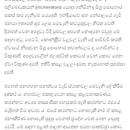
පලිබොධකයන් (incinerators) යොදා ගනිමින් ද මිශ‍්‍ර පොහොර
සකස් කර ගැනීමේ යෙදෙති. ඉන්දියාවේ සහ නේපාලයේ ගැමි
ජනයා ඉතාමත් ශූර ලෙස මෙවැනි කටයුතුවල නිරත වෙති.
දිරාපත් වෙන අපද්‍රව්‍ය වීදි මුළුවල අපතේ නොදමන ඔවුහු මේ
සඳහා අටු, පෙට්ටි, කොන්ක‍්‍රීට් වළවල් වැනි දේ පාවිච්චි කරති.
ඒවායේ නිපදවන මිශ‍්‍ර පොහොර තවාන්වලට ද, ගොවීන්ට ද
විකුණති. අපද්‍රව්‍යවලින් ප්ලාස්ටික් කොටස් වෙන් කොට ගෙන
ඒවා විකුණා දමති. ඉතිරි කසළ වළලා දමත; නැතහොත් පුළුස්සා
දමති.
එහෙත් ජනගහන ඝනත්වය වැඩි ස්ථානවල මෙවැනි දේ කිරීම
දුෂ්කර ය. නගරවල එකතු වෙන කසළ කළමනාකරණය
කරන්නට අවශ්‍ය තාක්‍ෂණික පහසුකම් ඇති කරන්නට රජයේ
මැදිහත් වීම අවශ්‍ය ය. එසේ කරන්නට නොහැකි නම් ඒ කසළ
ජනාකීර්ණ නොමැති සුදුසු වෙනත් ප‍්‍රදේශ වෙත ගෙන යායුතු
වෙයි. මේ සඳහා පළාත් පාලන ආයතන සමඟ සාකච්ඡුා කොට