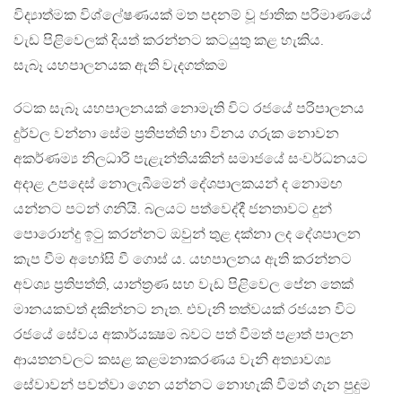
විද්‍යාත්මක විශ්ලේෂණයක් මත පදනම් වූ ජාතික පරිමාණයේ
වැඩ පිළිවෙලක් දියත් කරන්නට කටයුතු කළ හැකිය.
සැබෑ යහපාලනයක ඇති වැදගත්කම
රටක සැබෑ යහපාලනයක් නොමැති විට රජයේ පරිපාලනය
දුර්වල වන්නා සේම ප‍්‍රතිපත්ති හා විනය ගරුක නොවන
අකර්ණම්‍ය නිලධාරි පැළැන්තියකින් සමාජයේ සංවර්ධනයට
අදාළ උපදෙස් නොලැබීමෙන් දේශපාලකයන් ද නොමඟ
යන්නට පටන් ගනියි. බලයට පත්වෙද්දී ජනතාවට දුන්
පොරොන්දු ඉටු කරන්නට ඔවුන් තුළ දක්නා ලද දේශපාලන
කැප වීම අහෝසි වී ගොස් ය. යහපාලනය ඇති කරන්නට
අවශ්‍ය ප‍්‍රතිපත්ති, යාන්ත‍්‍රණ සහ වැඩ පිළිවෙල පේන තෙක්
මානයකවත් දකින්නට නැත. එවැනි තත්වයක් රජයන විට
රජයේ සේවය අකාර්යක්‍ෂම බවට පත් වීමත් පළාත් පාලන
ආයතනවලට කසළ කළමනාකරණය වැනි අත්‍යාවශ්‍ය
සේවාවන් පවත්වා ගෙන යන්නට නොහැකි වීමත් ගැන පුදුම