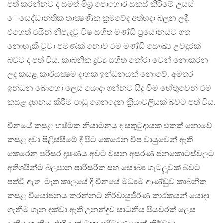
පත් කරන්නට ද සමත් මිශ‍්‍ර පොහොර සකස් කිරීමේ උසස්
ෙසෙද්ධාන්තික තාක්‍ෂණික ක‍්‍රමවේද අත්හදා බලන ලදී.
එහෙත් එයින් නිපැදවූ විෂ සහිත මණ්ඩි ප‍්‍රයෝනයට ගත
නොහැකි වූවා පමණක් නොව එම මණ්ඩි සෞඛ්‍ය උවදුරක්
බවට ද පත් විය. කාබනික ද්‍රව්‍ය සහිත තෝරා වෙන් නොකරන
ලද කසළ කාර්යක්‍ෂම දාහක ඉන්ධනයක් නොවේ. අමතර
ඉන්ධන බොහෝ ලෙස යොදා ගන්නට සිදු වීම හේතුවෙන් එම
කසළ දහනය කිරීම පාඩු ගෙනදෙන ක‍්‍රියාවලියක් බවට පත් විය.
චීනයේ කසළ භෂ්මක නියාමනය ද සතුටුදායක එකක් නොවේ.
කසළ දවා පිළිස්සීමේ දී පිට කෙරෙන විෂ වායුවෙන් ඇති
කෙරෙන පරිසර දූෂණය අවට වසන අසරණ ජනකොටස්වලට
අතිශයින්ම බලපාන පාරිසරික සහ සෞඛ්‍ය ගැටලූවක් බවට
පත්වී ඇත. මෑත කාලයේ දී චීනයේ මධ්‍යම ආණ්ඩුව කාබනික
කසළ වියෝජනය කරන්නට නිර්වායුජීර්ණ කාරකයන් යොදා
ගැනීම ගැන දක්වා ඇති උනන්දුව සාධනීය පියවරක් ලෙස