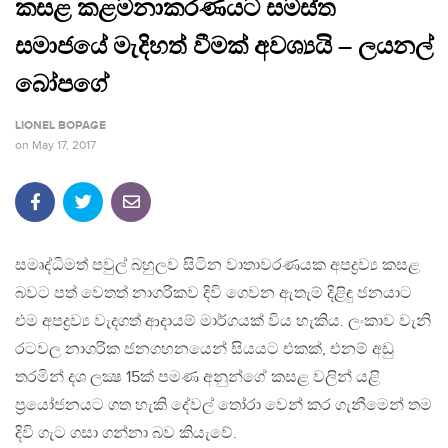
කසළ කළමනාකරණයට සමස්ත
සමාජයේ මැදිහත් වීමක් අවශ්‍යයි – ලයනල්
බෝපගේ
LIONEL BOPAGE
on
May 17, 2017
සමෘද්ධිමත් පවුල් බහුලව සිටින වාතාවරණයක අපද්‍රව්‍ය කසළ
බවට පත් වෙතත් නාගරිකව දිවි ගෙවන ඇතැම් දිළිඳු ජනයාට
එම අපද්‍රව්‍ය වැදගත් ආදායම් මාර්ගයක් විය හැකිය. ලංකාව වැනි
රටවල නාගරික ජනගහනයෙන් සියයට එකක්, එනම් අඩු
තරමින් දශ ලක්‍ෂ 15ක් පමණ අනුන්ගේ කසළ වලින් යළි
ප‍්‍රයෝජනයට ගත හැකි දේවල් තෝරා වෙන් කර ගැනීමෙන් තම
දිවි ගැට ගසා ගන්නා බව කියැවේ.