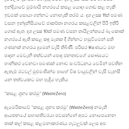
ඉන්දියාවේ මුම්බායි නගරයේ කසළ යොදා ගොඩ කළ හැකි
ඉඩමක් සොයා ගන්නට නොහැකි තරම් ය. දශ ලක්‍ෂ 11ක් පමණ
වසන ඉන්දුනීසියාවේ ජාකර්තා නගරය කසළවලින් පිරී ඉතිරී
ගොස් ඇත. දශ ලක්‍ෂ 10ක් පමණ වසන තායිලන්තයේ බැංකොක්
නගරයේ ඇති කසළ කඳු මෑතක දී ගින්නට හසුවීමෙන් සති
ගණනක් නගරය දුමෙන් වැසී තිබිණිි. පරිසර ¥ෂණයට මඟ
පාදන මෙවැනි තත්වයන් පොදු ජනතාවගේ සෞඛ්‍යයට
හානිකර වෙනවා පමණක් නොව සංවර්ධනය වෙමින් පවතින
ඇතැම් රටවල් මුළුමණින්ම පාහේ විෂ වායුවලින් වැසී වැනසී
යන තත්වයකට මඟ පෑදිය හැකිය.
”කසළ ශූන්‍ය කරමු” (WasteZero)
ඇමෙරිකාවේ ”කසළ ශූන්‍ය කරමු” (WasteZero) නමැති
ආයතනයේ සභාපතිවරයා පවසන්නේ අපට නොපෙනෙන
තාක් කල් කසළ කළමනාකරණය ගැටලූවක් ලෙස අප