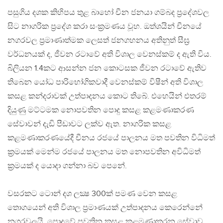
පසුගිය දශක කිහිපය තුළ බාහෝ චීන ජනයා ගම්බද ප‍්‍රදේශවල
සිට නාගරික ප‍්‍රදේශ කරා සංක‍්‍රමණය වූහ. ඔත්‍ශයින් චීනයේ
නගරවල ප‍්‍රමාණාත්මක ලෙසත් ජනගහනය අතිනුත් සීඝ‍්‍ර
වර්ධනයක් ද, ජීවන රටාවේ අති විශාල වෙනස්කම් ද ඇති විය.
බිලියන 1.4කට ආසන්න ජන කොටසක ජීවන රටාවේ ඇතිව
තිබෙන යෝධ පාරිභෝගිකවාදී වෙනස්කම් විෂීන් අති විශාල
කසළ කන්දරාවක් උත්පාදනය කොට තිබේ. එහෙයින් එතරම්
දියුණු මට්ටමක නොපවතින පොදු කසළ කළමණාකරණ
සේවාවන් දැඩි පීඩාවට ලක්ව ඇත. නාගරික කසළ
කළමණාකරණයේදී චීනය රජයේ පාලනය මත පවතින විධිමත්
ක‍්‍රමයක් මෙන්ම රජයේ පාලනය මත නොපවතින අවිධිමත්
ක‍්‍රමයක් ද යොදා ගන්නා බව පෙනේ.
වසරකට ටොන් දශ ලක්‍ෂ 300ක් පමණ වෙන කසළ
තොගයෙන් අති විශාල ප‍්‍රමාණයක් උත්පාදනය කෙරෙන්නේ
නගරවලයි. පොදුවේ පවතින කසළ කළමණාකරන සේවාව