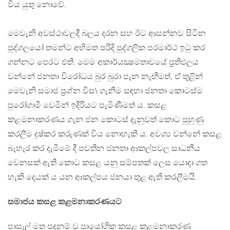
විය යුතු නොවේ.
මෙවැනි අවස්ථාවලදී බලය දරන සහ ඊට ආසන්නව සිටින
පුද්ගලයෝ තමන්ට අභිමත පරිදි පුද්ගලික පරමාර්ථ ඉටු කර
ගන්නට පෙරට එති. මෙම අකාර්යක්‍ෂමතාවයේ ප‍්‍රතිඵලය
වන්නේ ජනතා විරෝධය බුර බුරා පැන නැඟීමත්, ඒ තුළින්
මෙවැනි සමාජ ප‍්‍රශ්න විස\ ගැනීම සඳහා ජනතා කොටස්ම
පුරෝගාමී වෙමින් ඉදිරියට පැමිණීමත් ය. කසළ
කළමනාකරණය ගැන ජන කොටස් දැනුවත් කොට පුහුණු
කරලීම දුෂ්කර කරුණක් විය නොහැකි ය. අවශ්‍ය වන්නේ කසළ
බැහැර කර දැමීමේ දී පවතින ජනතා ආකල්පවල සාධනීය
වෙනසක් ඇති කොට කසළ යනු සම්පතක් ලෙස යොදා ගත
හැකි දෙයක් ය යන ආකල්පය ජනයා තුළ ඇති කරලීමයි.
සමාජය කසළ කළමනාකරණයට
පාසැල් මත පදනම් වූ ප‍්‍රායෝගික කසළ කළමනාකරණ