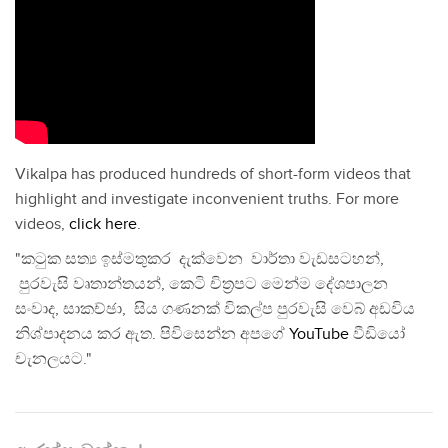
Vikalpa has produced hundreds of short-form videos that
highlight and investigate inconvenient truths. For more
videos,
click here
.
"කටුක සත්‍ය ඉස්මතුකර දැක්වෙන වාර්තා වැඩසටහන්,
පුරවැසි වෘතාන්තයන්, කෙටි චිත්‍රපට මෙන්ම දේශපාලන
සංවාද, සාකච්ඡා, සිය ගණනක් විකල්ප පුරවැසි වෙබ් අඩවිය
නිශ්පාදනය කර ඇත. පිවිසෙන්න අපගේ
YouTube
වීඩියෝ
චැනලයට."