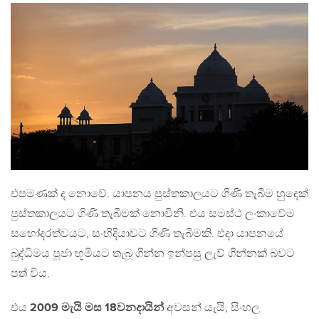
එපමණක් ද නොවේ. යාපනය පුස්තකාලයට ගිණි තැබීම හුදෙක්
පුස්තකාලයට ගිණි තැබීමක් නොවිනි. එය සමස්ථ ලංකාවේම
සහෝදරත්වයට, සංහිදියාවට ගිණි තැබීමකි. එදා යාපනයේ
බුද්ධිමය පූජා භූමියට තැබූ ගින්න ඉන්පසු ලැව් ගින්නක් බවට
පත් විය.
එය
2009 මැයි මස 18වනදායින්
අවසන් යැයි, සිංහල