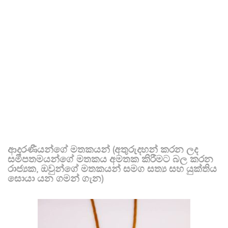
ආදරණීයන්ගේ මතකයන් (අතුරුදහන් කරන ලද
සමීපතමයන්ගේ මතකය අමතක කිරීමට බල කරන
රාජ්‍යක, ඔවුන්ගේ මතකයන් සමග සත්‍ය සහ යුක්තිය
සොයා යන ගමන් ගැන)