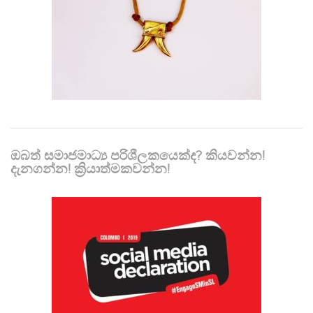
ඔබත් සමාජමාධ්‍ය පරිශීලකයෙක්ද? කියවන්න!
දැනගන්න! ක්‍රියාත්මකවන්න!