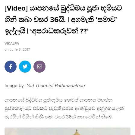
[Video] යාපනයේ බුද්ධිමය පූජා භූමියට
ගිනි තබා වසර 36යි. | අගමැති ‘සමාව’
ඉල්ලයි | ‘අපරාධකරුවන් ??’
VIKALPA
on
June 3, 2017
Image by:
Yarl Tharmini Pathmanathan
යාපනයේ බුද්ධිමය පූජාභූමිය හෙවත් යාපනය මහජන
පුස්තකාලයට එවකට පැවති එජාප ආණ්ඩුවේ අනුග්‍රහය ලත්
මැරයින් විසින් ගිණි තබා වසර 36ක් ගත වෙමින් තිබේ.