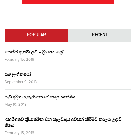
POPULAR
RECENT
සෙක්ස් ඇන්ඩ් ලව් – බ්‍රා සහ ‘ලේ’
February 15, 2016
සම ලිංගිකයෝ
September 9, 2013
පෑඩ් අඳින ගැහැනියකගේ හෘදය සාක්ෂිය
May 10, 2019
‘රහසිගතව ක්‍රියාත්මක වන කුලවාදය අවසන් කිරීමට කාලය උදාවී
තිබේ.’
February 15, 2016