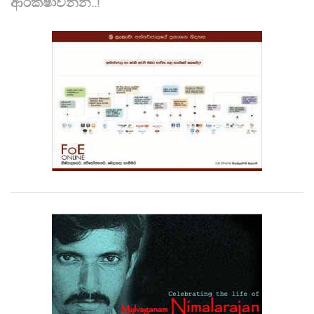
ආරක්ෂාවන්න..!