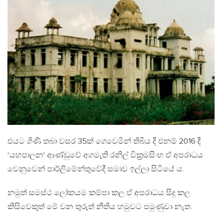
එයට ගිණි තබා වසර 35ක් ගෙවෙමින් තිබිය දී එනම් 2016 දී
‘යහපාලන‘ ආණ්ඩුවේ අගමැති රනිල් වික්‍රමසිංහ ඒ අපරාධය
වෙනුවෙන් පාර්ලිමේන්තුවේදී සමාව ඉල්ලා සිටියේ ය.
නමුත් සමස්ථ ලෝකයම කම්පා කල ඒ අපරාධය සිදු කල
කිසිවෙකුත් මේ වන තුරුත් නීතිය හමුවට පමුණුවා නැත.