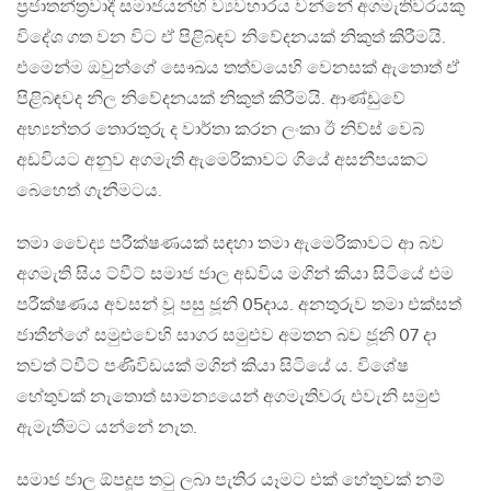
ප්‍රජාතන්ත්‍රවාදී සමාජයන්හි ව්‍යවහාරය වන්නේ අගමැතිවරයකු
විදේශ ගත වන විට ඒ පිළිබඳව නිවේදනයක් නිකුත් කිරීමයි.
එමෙන්ම ඔවුන්ගේ සෞඛය තත්වයෙහි වෙනසක් ඇතොත් ඒ
පිළිබඳවද නිල නිවේදනයක් නිකුත් කිරීමයි. ආණ්ඩුවේ
අභ්‍යන්තර තොරතුරු ද වාර්තා කරන ලංකා ඊ නිව්ස් වෙබ්
අඩවියට අනුව අගමැති ඇමෙරිකාවට ගියේ අසනීපයකට
බෙහෙත් ගැනීමටය.
තමා වෛද්‍ය පරීක්ෂණයක් සඳහා තමා ඇමෙරිකාවට ආ බව
අගමැති සිය ට්වීට් සමාජ ජාල අඩවිය මගින් කියා සිටියේ එම
පරීක්ෂණය අවසන් වූ පසු ජූනි 05දාය. අනතුරුව තමා එක්සත්
ජාතීන්ගේ සමුළුවෙහි සාගර සමුළුව අමතන බව ජූනි 07 දා
තවත් ට්වීට් පණිවිඩයක් මගින් කියා සිටියේ ය. විශේෂ
හේතුවක් නැතොත් සාමන්‍යයෙන් අගමැතිවරු එවැනි සමුළු
ඇමැතීමට යන්නේ නැත.
සමාජ ජාල ඕපදූප තටු ලබා පැතිර යෑමට එක් හේතුවක් නම්