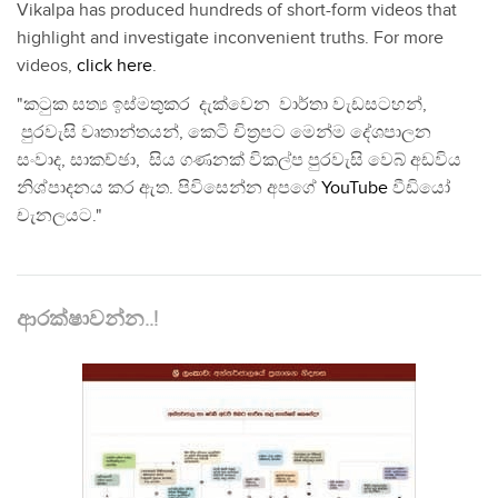
Vikalpa has produced hundreds of short-form videos that
highlight and investigate inconvenient truths. For more
videos,
click here
.
"කටුක සත්‍ය ඉස්මතුකර දැක්වෙන වාර්තා වැඩසටහන්,
පුරවැසි වෘතාන්තයන්, කෙටි චිත්‍රපට මෙන්ම දේශපාලන
සංවාද, සාකච්ඡා, සිය ගණනක් විකල්ප පුරවැසි වෙබ් අඩවිය
නිශ්පාදනය කර ඇත. පිවිසෙන්න අපගේ
YouTube
වීඩියෝ
චැනලයට."
ආරක්ෂාවන්න..!