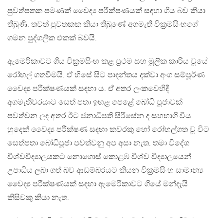
පුවත්පතක පමණක් වෛද්‍ය පරීක්ෂණයක් සඳහා ගිය බව කියා
තිබුණි. තවත් පුවතකක කියා තිබුණේ අගමැති වික්‍රමසිංහගේ
ගමන පුද්ගලික එකක් බවයි.
ඇමෙරිකාවට ගිය වික්‍රමසිංහ කළ ප්‍රථම සහ මූලික කාරිය වූයේ
රෝහල් ගතවීමයි. ඒ හිසේ සිට පාදන්තය දක්වා අංග සම්පූර්ණ
වෛද්‍ය පරීක්ෂණයක් සඳහා ය. ඒ අතර ලංකවෙහිදී
අගමැතිවරයාට සෙත් පතා ඉහළ පෙළේ බෝධි පූජාවක්
පවත්වන ලද අතර ඊට ජනාධිපති සිරිසේන ද සහභාගි විය.
හුදෙක් වෛද්‍ය පරීක්ෂණ සඳහා කවරකු හෝ රෝහල්ගත වූ විට
සෙත්පතා බෝධිපූජා පවත්වනු අප අසා නැත. තමා විදේශ
විශ්වවිද්‍යාලයකට නොගොස් කොළඹ විශ්ව විද්‍යාලයෙන්
උපාධිය ලබා ගත් බව ආඩම්බරයට කියන වික්‍රමසිංහ සාමාන්‍ය
වෛද්‍ය පරීක්ෂණයක් සඳහා ඇමෙරිකාවට ගියේ මන්දැයි
කිසිවකු කියා නැත.