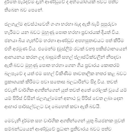
දුර්මත පැරදවීම දැන් ආණ්ඩුවේ ද අභියෝගයක් බවට පත්ව
තිබෙන බව පෙනේ.
ජලගැල්ම අවස්ථාවෙහි ගංගා හරහා බැද ඇති බැමි පුපුරුවා
හැරීමට යන බවට මුහුණූ පොත හරහා ප්‍රචාරයක් දියත් විය.
ජනයා බිය ගැන්වීම හරහා ආණ්ඩුව අපහසුතාවයට පත් කිරීම
එහි අරමුණ විය. එමෙන්ම (මුස්ලිම් රටක් වන) පකිස්ථානයෙන්
ආනයනය කරන ලද බාසුමතී සහල් ප්ලාස්ටික්වලින් නිපදවා
ඇති බවට මුහුණු පොත හරහා ගෙන ගිය ප්‍රචාරය කොතරම්
බලපෑවේ ද යත් එම සහල් විකිණීම තාවතාලික නතර කළ බවට
ප්‍රකාශයක් කිරීමට පවා සතොස බලධාරීන්ට සිදු විය. තවත්
එවැනි වාර්ගික අගතීන්ගෙන් යුත් තවත් අතේ රෝලක් වූයේ යම්
යම් පිරිස් විසින් ජලගැල්මෙන් අනාථ වූ පිරිස් වෙත ලබා දෙන
ආහාර පාර්සල්වලට වඳ බෙහෙත් කවා ඇති බවයි.
මෙවැනි දුර්මත සහ වාර්ගික අගතීන්ගෙන් යුතු බියජනක පුවත්
සම්බන්ධයෙන් ආණ්ඩුවේ ප්‍රධාන ප්‍රතිචාරය බවට පත්ව