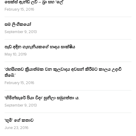
සෙක්ස් ඇන්ඩ් ලව් – බ්‍රා සහ ‘ලේ’
February 15, 2016
සම ලිංගිකයෝ
September 9, 2013
පෑඩ් අඳින ගැහැනියකගේ හෘදය සාක්ෂිය
May 10, 2019
‘රහසිගතව ක්‍රියාත්මක වන කුලවාදය අවසන් කිරීමට කාලය උදාවී
තිබේ.’
February 15, 2016
‘හිමින්සැරේ පියා විදා‘ සුනිලා සමුගත්තා ය.
September 9, 2013
‘භූමි’ ගේ කතාව
June 23, 2016