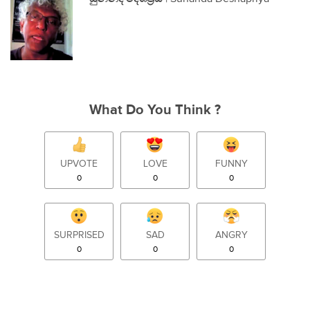
What Do You Think ?
UPVOTE
LOVE
FUNNY
0
0
0
SURPRISED
SAD
ANGRY
0
0
0