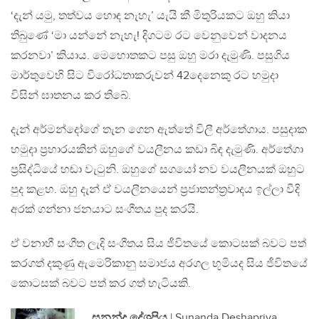
‘දැන් යමු, තත්වය හොඳ නැහැ’ යැයි කී මිතුරියකට ඔහු කියා
තිබුණේ ‘මා යන්නේ නැහැ! දිගටම රට වෙනුවෙන් වාදනය
කරනවා’ කියාය. මෙහොතකට පසු ඔහු මරා දැමුණි. පසුගිය
මාර්තුවෙහි සිට විරෝධතාකරුවන් 42දෙනෙකු රට හමුදා
විසින් ඝාතනය කර තිබේ.
දැන් අර්මන්දෝගේ තැන ගෙන ඇත්තේ විලී අර්තේගාය. පසුදාක
හමුදා ප්‍රහාරයකින් ඔහුගේ වයලීනය කඩා බිඳ දැමුණි. අර්තේගා
ප්‍රසිද්ධියේ හඬා වැටුනි. ඔහුගේ සගයෝ නව වයලීනයක් ඔහුට
පුද කළහ. ඔහු දැන් ඒ වයලීනයෙන් ප්‍රජාතන්ත්‍රවාදය ඉල්ලා වීදි
අරක් ගන්නා ජනයාට සංගීතය පුද කරයි.
ඒ වනාහී සංගීත ලැදි සංගීතය සිය ජීවිතයේ කොටසක් බවට පත්
කරගත් දකුණු ඇමෙරිකානු සමාජය අරගල භූමියද සිය ජීවිතයේ
කොටසක් බවට පත් කර ගත් හැටියකි.
සුනන්ද දේශප්‍රිය
| Sunanda Deshapriya