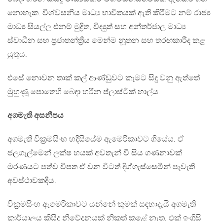
නොහැක. විශ්වසනීය මාධ්‍ය භාවිතයක් ඇති කිරීමට නම් රාජ්‍ය
මාධ්‍ය සියල්ල එනම් මුද්‍රිත, විද්‍යුත් සහ අන්තර්ජාල මාධ්‍ය
ස්වාධීන සහ ප්‍රජාතන්ත්‍රීය මෙන්ම නූතන සහ තරඟකාරීද කළ
යුතුය.
එසේ නොවන තාක් කල් ආණ්ඩුවට කෑමට සිදු වනු ඇත්තේ
මුහුණූ පොතෙහි බෙදා හරින ප්ලාස්ටික් හාල්ය.
අගමැති අසනීපය
අගමැති වික්‍රමසිංහ හදිසියේම ඇමෙරිකාවට ගියේය. ඒ
ජලගැල්මෙන් ලක්ෂ හයක් අවතැන් වී සිය ගණනාවක්
මරණයට පත්ව විපත ඒ වන විටත් දිග්ගැස්සෙමින් පැවැති
අවස්ථාවකදීය.
වික්‍රමසිංහ ඇමෙරිකාවට යන්නේ කුමක් සඳහාදැයි අගමැති
කාර්යාලය කිසිදු නිවේදනයක් නිකුත් කළේ නැත. එක් ඉංග්‍රිසි