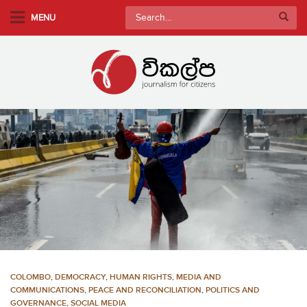
S
Search
MENU
k
for:
i
p
t
o
m
a
i
n
c
o
n
t
e
n
COLOMBO
,
DEMOCRACY
,
HUMAN RIGHTS
,
MEDIA AND
t
COMMUNICATIONS
,
PEACE AND RECONCILIATION
,
POLITICS AND
GOVERNANCE
,
SOCIAL MEDIA