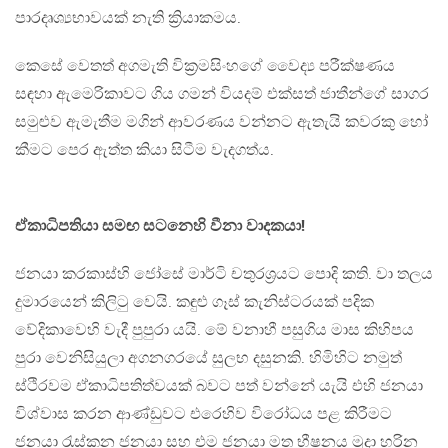
පාරදෘශ්‍යභාවයක් නැති ක්‍රියාකමය.
කෙසේ වෙතත් අගමැති වික්‍රමසිංහගේ වෛද්‍ය පරීක්ෂණය
සඳහා ඇමෙරිකාවට ගිය ගමන් වියදම් එක්සත් ජාතීන්ගේ සාගර
සමුළුව ඇමැතීම මගින් ආවරණය වන්නට ඇතැයි කවරකු හෝ
කීමට පෙර ඇත්ත කියා සිටීම වැදගත්ය.
ඒකාධිපතියා සමඟ සටනෙහි වීනා වාදකයා!
ජනයා කරකාස්හි ජෝසේ මාර්ටි චතුරශ්‍රයට පොදි කති. වා තලය
දුමාරයෙන් කිලිටු වෙයි. කඳුළු ගෑස් කැනිස්ටරයක් පදික
වේදිකාවෙහි වැදී පුපුරා යයි. මේ වනාහී පසුගිය මාස කිහිපය
පුරා වෙනිසියුලා අගනගරයේ සුලභ දසුනකි. හිමිහිට නමුත්
ස්ථිරවම ඒකාධිපතිත්වයක් බවට පත් වන්නේ යැයි එහි ජනයා
විශ්වාස කරන ආණ්ඩුවට එරෙහිව විරෝධය පළ කිරීමට
ජනයා රැස්කන ජනයා සහ එම ජනයා මත භීෂනය මුදා හරින