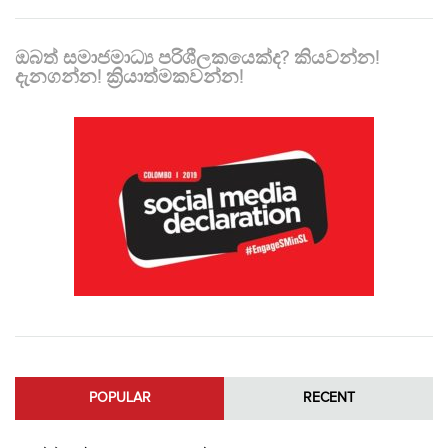
ඔබත් සමාජමාධ්‍ය පරිශීලකයෙක්ද? කියවන්න!
දැනගන්න! ක්‍රියාත්මකවන්න!
POPULAR
RECENT