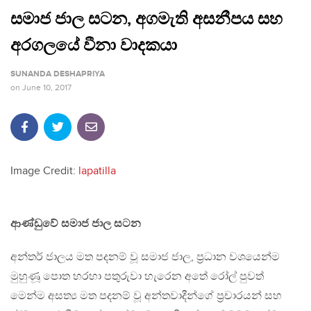
සමාජ ජාල සටන, අගමැති අසනීපය සහ
අරගලයේ වීනා වාදකයා
SUNANDA DESHAPRIYA
on
June 10, 2017
Image Credit:
lapatilla
ආණ්ඩුවේ සමාජ ජාල සටන
අන්තර් ජාලය මත පදනම් වූ සමාජ ජාල, ප්‍රධාන වශයෙන්ම
මුහුණූ පොත හරහා පතුරුවා හැරෙන අතේ රෝල් පුවත්
මෙන්ම අසත්‍ය මත පදනම් වූ අන්තවාදීන්ගේ ප්‍රචාරයන් සහ