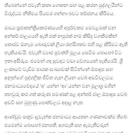
තිබෙන්නේ එවැනි කතා ගොතන සහ පළ කරන පුද්ගලයින්ට
විරුද්ධව නීතිමය පියවර ගන්නා බවට තර්ජනය කිරීමය.
මාධ්‍ය ප්‍රජාතන්ත්‍රීයකරණයෙහි අපුර්වතම මෙවළමක් වන
අන්තර් ජාලයෙහි ඇති එක් නපුරක් නම් කිසිදු වගකීමකින්
තොරව ඕනෑම බොරුවක් ලියා රහසිගතව එහි පළ කිරීමට ඇති
හැකියාවයි. එවැනි ව්‍යාජ පුවත්හි මූලය සෙවීම බොහෝ විට
ඉතා අසීරුය. එමෙන් ගඳ සුවඳට වඩා වේගයෙන් පැතිරෙයි. ශ්‍රී
ලංකාවේ වැඩිම පාඨක සංඛ්‍යාවක් සිටින්නේ ඕපාදූප සහ
අනුන්ගේ පුද්ගලික ජීවිත ගැන ලියන වෙබ් අඩවිවලටය.
ජනමාධ්‍යවේදයේ ‘අ’ යන්න ‘ආ’ යන්න වන මූලාශ්‍ර මගින්
තහවුරු කර ගත් කරුණ පමණක් පළ අන්තර් ජාල ඕපාදූප වෙබ්
අඩවි සහ මුහුණු පොත්වලට අදාළ නැත.
ආණ්ඩුව සතුව දැවැන්ත ජනමාධ්‍ය ආයතන ගණනාවක්ම තිබේ.
එමෙන්ම බොහෝ ජනපති, අගමැති සහ ඇමැතිවරුන්