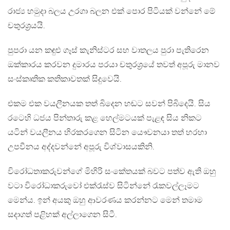
රාජ්‍ය හමුදා බලය උරගා බලන එක් පොර පිටියක් වන්නේ මේ
චතුරශ්‍රයයි.
පුපරා යන කඳුළු ගෑස් කැනිස්ටර සහ වාතලය පුරා පැතිරෙන
ඔක්කාරය කරවන දුමාරය පරයා චතුරශ්‍රයේ තවත් අපූරු මානව
සංස්කෘතික කතිකාවතක් සිදුවෙයි.
එකම එක වයලීනයක තත් බිදෙන හඬට සවන් පිබිදෙයි. සිය
රටෙහි ධජය පින්තාරු කළ හෙල්මටයක් පැළඳ සිය නිකට
යටින් වයලීනය හිරකරගෙන සිටින යෞවනයා තත් හරහා
උපවීනය අද්දවන්නේ අපූරු විශ්වාසයකිනි.
විරෝධතාකරුවන්ගේ මිහිරි සංකේතයක් බවට පත්ව ඇති ඔහු
වටා විරෝධාකරුවෝ එක්රැස්ව සිටින්නේ රැකවල්ලෑමට
මෙන්ය. ඉන් අයකු ඔහු ආවරණය කරන්නට මෙන් තමාම
සදාගත් පළිහක් අල්ලාගෙන සිටී.