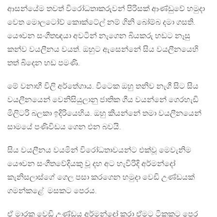
ආසන්යේම තවත් විරෝධතාකරුවන් පිරිසක් ආණ්ඩුවේ හමුදා
වෙත මොලටෝව් කොක්ටේල් නම් ගිනි බෝම්බ දමා ගසති.
යෞවන සංගීතඥයා අවටින් නැගෙන බියකරු හඩට නෑසු
කන්ව වයලීනය වයත්. ඔහුට ඇසෙන්නේ සිය වයලීනයෙහි
තත් බිදෙන හඩ පමණි.
මේ වනාහී විලි අර්තේගාය. විටෙක ඔහු තනිව නැගී සිට සිය
වයලීනයෙන් වෙනිසියුලානු ජාතික ගීය වයන්නේ ගෙරහැඩි
මිලිටරි බලකා ඉදිරියෙහිය. ඔහු කියන්නේ තමා වයලීනයෙන්
සාමයේ පණිවිඩය ගෙන එන බවයි.
සිය වයලීනය වයමින් විරෝධතාවයන්ට එක්වූ මෙවැනිම
යෞවන සංගීතවේදියකු වූ දහ අට හැවිරිදි අර්මන්දෝ
කැනිසලාස්ගේ ගෙල පසා කරගෙන හමුදා වෙඩි උණ්ඩයක්
ගමන්කළේ ‍‍‍ මසකට පෙරය.
ඒ මාරක වෙඩි උණ්ඩය අර්මන්දෝ කරා ඒමට ටිකකට පෙර