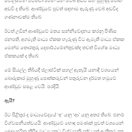
වෙනුවෙන් පවත්වා ගෙන යන වෙබ් අඩවි සහ මුහුණු පොත්
අඩවි ද තිබේ. ආණ්ඩුවේ පුවත් සඳහාම ඇරුණු වෙබ් අඩවිද
ගණනාවක්ම තිබේ.
ඊටත් උඩින් ආණ්ඩුවේ මතය සන්නිවේදනය කරනු පිණිස
ජනපති, අගමැති මාධ්‍ය ඒකක හැරුණු විට ඇමැති මාධ්‍ය ඒකක
මෙන්ම තොරතුරු දෙපාර්ථමේන්තුවක්ද තවත් විශේෂ මාධ්‍ය
ඒකකයක් ද තිබේ.
මේ සියල්ල තිබියදී ප්ලාස්ටික් සහල් ඇතැයි යනාදී වශයෙන්
බොරුකාර මුහුණූ පොත්කරුවන් පතුරුවන දුර්මත හමුවේ
ආණ්ඩුව සසළ වෙයි. පරදියි.
ඇයි?
ඊට පිළිතුර ද මාධ්‍යවේදයේ ‘අ’ යනු ‘ආ’ යනු අතර තිබේ. එනම්
විශ්වසනීයත්වයයි. ආණ්ඩුවේ හොඳ පමණක් පුවත් වශයෙන්
බෙදා හරින කිසිදු මාධ්‍යයකට විශ්වසනීයත්වයක් ඇතිකර ගත