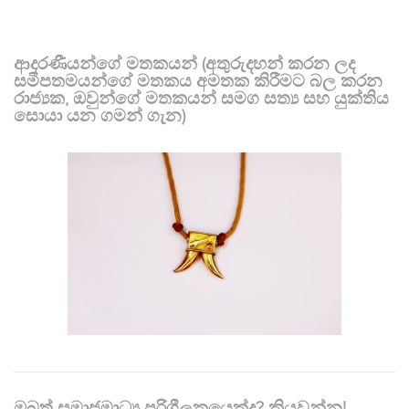
ආදරණීයන්ගේ මතකයන් (අතුරුදහන් කරන ලද
සමීපතමයන්ගේ මතකය අමතක කිරීමට බල කරන
රාජ්‍යක, ඔවුන්ගේ මතකයන් සමග සත්‍ය සහ යුක්තිය
සොයා යන ගමන් ගැන)
ඔබත් සමාජමාධ්‍ය පරිශීලකයෙක්ද? කියවන්න!