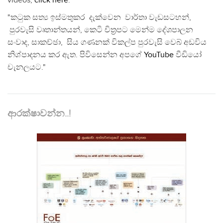
videos,
click here
.
"කටුක සත්‍ය ඉස්මතුකර දැක්වෙන වාර්තා වැඩසටහන්,
පුරවැසි වෘතාන්තයන්, කෙටි චිත්‍රපට මෙන්ම දේශපාලන
සංවාද, සාකච්ඡා, සිය ගණනක් විකල්ප පුරවැසි වෙබ් අඩවිය
නිශ්පාදනය කර ඇත. පිවිසෙන්න අපගේ
YouTube
වීඩියෝ
චැනලයට."
ආරක්ෂාවන්න..!