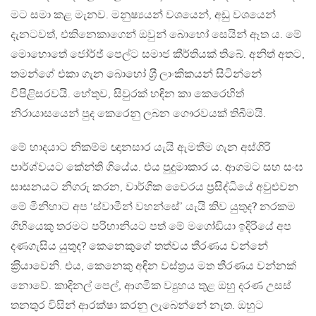
මට සමා කළ මැනව. මනුෂ්‍යයන් වශයෙන්, අඩු වශයෙන්
දැනටවත්, එකිනෙකාගෙන් ඔවුන් බොහෝ සෙයින් ඈත ය. මේ
මොහොතේ ජෝර්ජ් පෙල්ට සමාජ කීර්තියක් තිබේ. අනිත් අතට,
තමන්ගේ එකා ගැන බොහෝ ශ‍්‍රී ලාංකිකයන් සිටින්නේ
විපිළිසරවයි. හේතුව, සිවුරක් හඳින කා කෙරෙහිත්
නිරායාසයෙන් පුද කෙරෙනු ලබන ගෞරවයක් තිබීමයි.
මේ හාදයාට නිකම්ම ඥානසාර යැයි ඇමතීම ගැන අස්ගිරි
පාර්ශ්වයට කේන්ති ගියේය. එය පුදුමාකාර ය. ආගමට සහ සංඝ
සාසනයට නිගරු කරන, වාර්ගික වෛරය ප‍්‍රසිද්ධියේ අවුළුවන
මේ මිනිහාට අප ‘ස්වාමීන් වහන්සේ’ යැයි කිව යුතුද? නරකම
ගිහියෙකු තරමට පරිහානියට පත් මේ මගෝඩියා ඉදිරියේ අප
දණගැසිය යුතුද? කෙනෙකුගේ තත්වය තීරණය වන්නේ
ක‍්‍රියාවෙනි. එය, කෙනෙකු අඳින වස්ත‍්‍රය මත තීරණය වන්නක්
නොවේ. කාදිනල් පෙල්, ආගමික ව්‍යුහය තුළ ඔහු දරණ උසස්
තනතුර විසින් ආරක්ෂා කරනු ලැබෙන්නේ නැත. ඔහුට