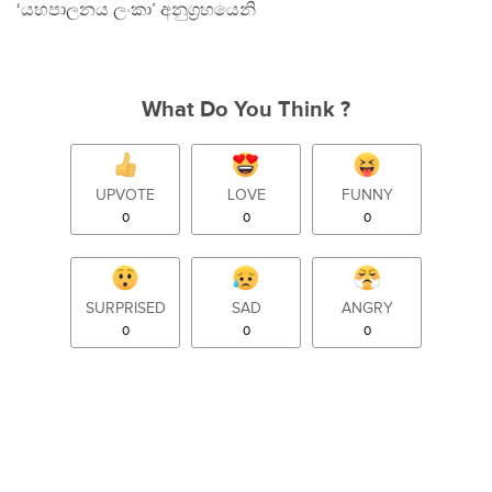
‘යහපාලනය ලංකා’ අනුග‍්‍රහයෙනි
What Do You Think ?
UPVOTE
LOVE
FUNNY
0
0
0
SURPRISED
SAD
ANGRY
0
0
0