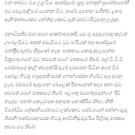
වන තරමට එය උග‍්‍ර විය. ආණ්ඩුවේ ප‍්‍රභූ මහතුන් සුඛෝපභෝගී
රථ පෙළපාලියේ යනෙන විට, පාරේ යනෙන මගීන්ව ළඟම
ඇති තාප්පයකට හේත්තු කොට දැත් ඔසවා සිටුවනු ලැබූහ.
ජනාධිපතිවරයා සමග සාකච්ඡාවකදී, ඩෙංගු මදුරුවෙකු කෑවත්
ඌ එලවීමට අතක් එසැවීමට වුව හයියක් එදා ආණ්ඩුවේ
මන්ත‍්‍රීවරුන්ට තිබුණේ නැත. ඝාතනය කෙරුණු ලසන්ත
වික‍්‍රමතුංගගේ රුව තවමත් මගේ මතකයේ තිබේ. එල්.ටී.ටී.ඊ.
බෝම්බයේ කෑලි තවමත් සිරුරේ දරාගෙන සිටින අපේ වීර
සෙබළ හිටපු හමුදාපති සරත් ෆොන්සේකා හිරේට ඇද දමනු
ලැබ, ජම්පරේ ඇඳගෙන බෙලෙක් පිඟානෙන් කෑම කන රුව
තවමත් මගේ මතකයේ තිබේ. බලගතු සහෝදරයන්ගේ ‘දිවි
නැගුම’ පනත් කෙටුම්පත අනුමත නොකිරීම නිසා, නීති
විරෝධීව දෝෂාභියෝගයට ලක්කොට සේවයෙන් පන්නා දැමූ
ශිරානී බණ්ඩාරනායක හිටපු අගවිනිසුරුවරිය පිළිබඳ මතකය
තවම මට තිබේ.