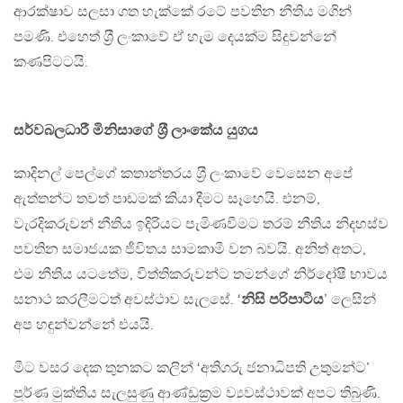
ආරක්ෂාව සලසා ගත හැක්කේ රටේ පවතින නීතිය මගින්
පමණි. එහෙත් ශ‍්‍රී ලංකාවේ ඒ හැම දෙයක්ම සිදුවන්නේ
කණපිටටයි.
සර්වබලධාරී මිනිසාගේ ශ‍්‍රී ලාංකේය යුගය
කාදිනල් පෙල්ගේ කතාන්තරය ශ‍්‍රී ලංකාවේ වෙසෙන අපේ
ඇත්තන්ට තවත් පාඩමක් කියා දීමට සෑහෙයි. එනම්,
වැරදිකරුවන් නීතිය ඉදිරියට පැමිණවීමට තරම් නීතිය නිදහස්ව
පවතින සමාජයක ජීවිතය සාමකාමී වන බවයි. අනිත් අතට,
එම නීතිය යටතේම, විත්තිකරුවන්ට තමන්ගේ නිර්දෝෂී භාවය
සනාථ කරලීමටත් අවස්ථාව සැලසේ. ‘
නිසි පරිපාටිය
’ ලෙසින්
අප හඳුන්වන්නේ එයයි.
මීට වසර දෙක තුනකට කලින් ‘අතිගරු ජනාධිපති උතුමන්ට’
පූර්ණ මුක්තිය සැලසුණු ආණ්ඩුක‍්‍රම ව්‍යවස්ථාවක් අපට තිබුණි.