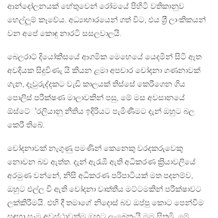
ආන්දෝලනයක් හේතුවෙන් රෝමයේ පිහිටි වතිකානුව
හෙල්ලූම් කෑවේය. අධ්‍යාහාරයෙන් ගත් විට, එය ශ‍්‍රී ලාංකිකයන්
වන අපේ කොඳු නාරටි සසලවාලයි.
බෙලරාට් දියෝකීසයේ ආගමික මෙහෙයේ යෙදමින් සිටි ඈත
අවදියක සිදුවිණැ යි කියන ළමා අපචාර චෝදනා ගණනාවක්
ගැන, දෑවුරුද්දකට වැඩි කාලයක් තිස්සේ කෙරීගෙන ගිය
පොලිස් පරීක්ෂණ මාලාවකින් පසු, මේ මස අවසානයේ
ඕස්ටේ‍්‍රලියානු නීතිය ඉදිරියට පැමිණීමට දැන් ඔහුට බල
කෙරී තිබේ.
චෝදනාවක් නැගුණු පමණින් කෙනෙකු වරදකරුවෙකු
නොවන බව ඇත්ත. දැන් ඇරැඹී ඇති අධිකරණ ක‍්‍රියාවලියේ
අරමුණ වන්නේ, නිසි අධිකරණ පරිපාටියක් මත පදනම්ව,
ඔහුට එල්ල වී ඇති චෝදනා වෘත්තීය මට්ටමකින් පරීක්ෂාවට
ලක්කිරීමයි. එහි දී තමාගේ නිදොස් බව ඔප්පු කොට පෙන්වීම
සඳහා සෑම අවස්ථාවක්ම ඔහුට ලැබෙතැයි මම සිතමි. මේ