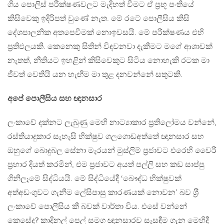
ගිය පොලිස් පරීක්ෂණවලට මැදිහත් වීමට ඒ ප‍්‍රභූ පංතියේ
කිසිවෙකු ඉදිරිපත් වුණේ නැත. මේ රටේ පොලීසිය කිසි
දේශපාලනික අතපෙවීමක් නොඉවසයි. මේ පරීක්ෂණය එහි
ප‍්‍රතිඵලයකි. කෙනෙකු සිතින් විඳවනවා දැකීමට මගේ ආශාවක්
නැතත්, නීතියට ඉහළින් කිසිවෙකුට සිටිය නොහැකි රටක මා
ජීවත් වෙතියි යන හැඟීම මා තුළ දනවන්නේ සතුටකි.
අපේ පොලීසිය සහ ඥානසාර
ලංකාවේ දක්නට ලැබුණු මෙහි නාට්‍යාකාර ප‍්‍රතිලෝමය වන්නේ,
රස්තියාදුකාර සැහැසි භික්ෂුව ගලගොඩඅත්තේ ඥානසාර සහ
ඔහුගේ බොදුබල සේනා මැරයන් මුස්ලිම් ප‍්‍රජාවට එරෙහි වෛරී
ප‍්‍රහාර දියත් කරමින්, එම ප‍්‍රජාවට අයත් පල්ලි සහ කඩ සාප්පු
ගිනිලෑමේ සිද්ධියයි. මේ සිද්ධියේදී ‘බෞද්ධ භික්ෂුවක්
අත්අඩංගුවට ගැනීම ලේසිපාසු කාරණයක් නොවන’ බව ශ‍්‍රී
ලංකාවේ පොලීසිය කී බවක් වාර්තා විය. එසේ වන්නේ
කෙසේද? කාදිනල් පෙල් සමග ඥානසාරව සැසඳීම ගැන මෙහිදී