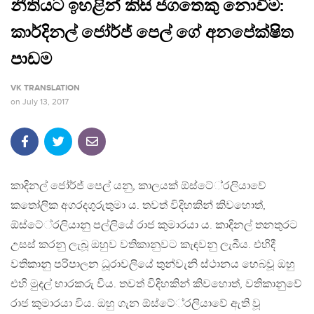
නීතියට ඉහළින් කිසි ජගතෙකු නොවීම:
කාර්දිනල් ජෝර්ජ් පෙල් ගේ අනපේක්ෂිත
පාඩම
VK TRANSLATION
on
July 13, 2017
කාදිනල් ජෝර්ජ් පෙල් යනු, කාලයක් ඕස්ටේ‍්‍රලියාවේ
කතෝලික අගරදගුරුතුමා ය. තවත් විදිහකින් කිවහොත්,
ඕස්ටේ‍්‍රලියානු පල්ලියේ රාජ කුමාරයා ය. කාදිනල් තනතුරට
උසස් කරනු ලැබූ ඔහුව වතිකානුවට කැඳවනු ලැබීය. එහිදී
වතිකානු පරිපාලන ධූරාවලියේ තුන්වැනි ස්ථානය හෙබවූ ඔහු
එහි මුදල් භාරකරු විය. තවත් විදිහකින් කිවහොත්, වතිකානුවේ
රාජ කුමාරයා විය. ඔහු ගැන ඕස්ටේ‍්‍රලියාවේ ඇති වූ