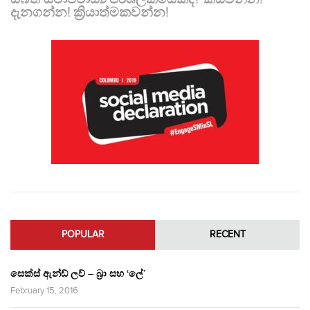
දැනගන්න! ක්‍රියාත්මකවන්න!
POPULAR
RECENT
සෙක්ස් ඇන්ඩ් ලව් – බ්‍රා සහ ‘ලේ’
February 15, 2016