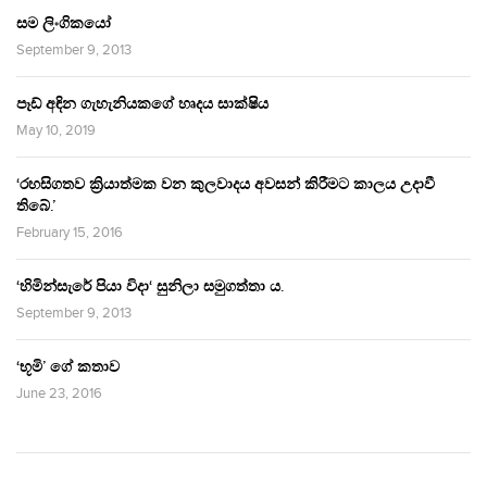
සම ලිංගිකයෝ
September 9, 2013
පෑඩ් අඳින ගැහැනියකගේ හෘදය සාක්ෂිය
May 10, 2019
‘රහසිගතව ක්‍රියාත්මක වන කුලවාදය අවසන් කිරීමට කාලය උදාවී
තිබේ.’
February 15, 2016
‘හිමින්සැරේ පියා විදා‘ සුනිලා සමුගත්තා ය.
September 9, 2013
‘භූමි’ ගේ කතාව
June 23, 2016