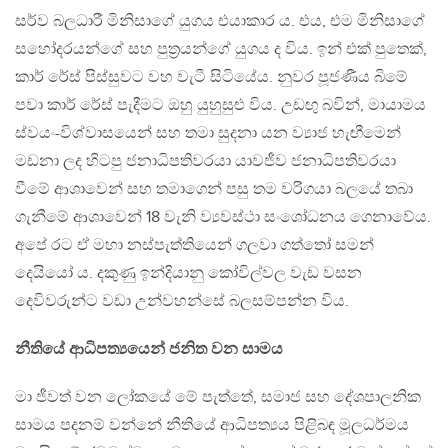
සර්ව බලධාරී මිනිසාගේ යුගය එයාකාර ය. එය, එම මිනිසාගේ
සහෝදරයන්ගේ සහ පුත‍්‍රයන්ගේ යුගය ද විය. ඉන් එක් පුතෙක්,
කාර් රේස් පිස්සුවට වහ වැටී සිටියේය. නුවර පූජණීය බිමේ
පවා කාර් රේස් පැදීමට ඔහු යුහුසුළු විය. උඩඟු බවින්, මායාමය
ස්වයං-විශ්වාසයෙන් සහ තමා සුදනා යන ව්‍යාජ හැඟීමෙන්
මඩනා ලද හිටපු ජනාධිපතිවරයා යාවජීව ජනාධිපතිවරයා
වීමේ ආශාවෙන් සහ තමාගෙන් පසු තම වරිගයා බලයේ තබා
ගැනීමේ ආශාවෙන් 18 වැනි ව්‍යවස්ථා සංශෝධනය ගෙනාවේය.
අපේ රට ඒ මහා නස්පැත්තියෙන් ගලවා ගත්තෝ සමන්
දෙයියෝ ය. දකුණු ඉන්දියානු කෝවිල්වල වැඩ වසන
දෙවිවරුන්ට වඩා උන්වහන්සේ බලසම්පන්න විය.
නීතියේ ආධිපත්‍යයෙන් ජනිත වන සාමය
මා ජීවත් වන ලෝකයේ මේ පැත්තේ, සමාජ සහ දේශපාලනික
සාමය පදනම් වන්නේ නීතියේ ආධිපත්‍යය පිළිබඳ මූලධර්මය