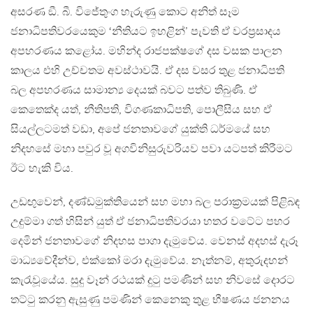
අසරණ ඞී. බී. විජේතුංග හැරුණු කොට අනිත් සෑම
ජනාධිපතිවරයෙකුම ‘නීතියට ඉහළින්’ පැවති ඒ වරප‍්‍රසාදය
අපහරණය කළෝය. මහින්ද රාජපක්ෂගේ දස වසක පාලන
කාලය එහි උච්චතම අවස්ථාවයි. ඒ දස වසර තුළ ජනාධිපති
බල අපහරණය සාමාන්‍ය දෙයක් බවට පත්ව තිබුණි. ඒ
කෙතෙක්ද යත්, නීතිපති, විගණකාධිපති, පොලීසිය සහ ඒ
සියල්ලටමත් වඩා, අපේ ජනතාවගේ යුක්ති ධර්මයේ සහ
නිදහසේ මහා පවුර වූ අගවිනිසුරුවරියව පවා යටපත් කිරීමට
ඊට හැකි විය.
උඩඟුවෙන්, දණ්ඩමුක්තියෙන් සහ මහා බල පරාක‍්‍රමයක් පිළිබඳ
උදුම්මා ගත් හිසින් යුත් ඒ ජනාධිපතිවරයා හතර වටේට පහර
දෙමින් ජනතාවගේ නිදහස පාගා දැමුවේය. වෙනස් අදහස් දැරූ
මාධ්‍යවේදීන්ව, එක්කෝ මරා දැමුවේය. නැත්නම්, අතුරුදහන්
කැරැවූයේය. සුදු වෑන් රථයක් දුටු පමණින් සහ නිවසේ දොරට
තට්ටු කරනු ඇසුණු පමණින් කෙනෙකු තුළ භීෂණය ජනනය