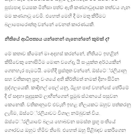
පුජ්‍යපාද වයසක මිනිසා පත්ව ඇති කණගාටුදායක තත්වය ගැන
මම කණගාටු වෙමි. එහෙත් මෙහි දී මා මතු කිරීමට
බලාපොරොත්තු වන්නේ වෙනත් කාරණයකි.
නීතියේ ආධිපත්‍යය යන්නෙන් ගැනෙන්නේ කුමක් ද?
මේ කතාව කීමෙන් මා අදහස් කරන්නේ, නීතියට ඉහළින්
කිසිවෙකු නොසිටීම මොන වගේදැ යි සංයුක්ත අර්ථයකින්
ගෙනහැර පෑමටයි. මෙහිදී ප‍්‍රස්තුත වන්නේ, ඕස්ටේ‍්‍රලියානු
සහ වතිකානු ප‍්‍රභූ වංශයේ අති කීර්තිමත් නමක් දිනා සිටින
පුද්ගලයෙකි. කාදිනල් පෙල් යනු, ඊළඟ පාප් වහන්සේ තේරීමේ
දී ඒ සඳහා සුදුසුකම් ලාභීන්ගෙන් ප‍්‍රමුඛ ස්ථානයේ පසුවන
කෙනෙකි. වතිකානුවේ එවැනි ඉහළ නිලයකට ඔහුව පත්කරනු
ලැබීම, ඕස්ටේ‍්‍රලියාවට විශාල නම්බුවක් විය.
ඕස්ටේ‍්‍රලියාවේ බලය හොබවන සමස්ත ප‍්‍රභූ පංතියේ
ගෞරවය ඔහුට හිමිව තිබේ. එහෙත් ඔහු පිළිබඳව කෙරීගෙන