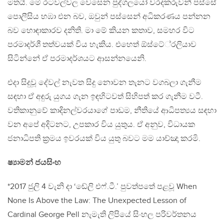
මතයි. මේ රටවල්වල වෙසෙන පුද්ගලයෝ වරදකරුවන් පස්සේ
පොලීසිය හඹා එන බව, ඔවුන් පස්සෙන් අධිකරණය පන්නන
බව හොඳාකාරව දනිති. මා මේ කියන කතාව, සමහර විට
පරමාදර්ශී තත්වයක් විය හැකිය. එහෙත් ඕස්ටේ‍්‍රලියාව
සිටින්නේ ඒ පරමාදර්ශයට ආසන්නයෙනි.
එදා සිදුවූ දේවල් නැවත සිදු නොවන තැනට වගබලා ගැනීම
සඳහා ඒ අඳුරු යුගය ගැන ඉඳහිටවත් සිහිපත් කර ගැනීම වටී.
වතිකානුවේ කාදිනල්වරයාගේ පාඩම, නීතියේ ආධිපත්‍යය සඳහා
වන අපේ අදිටනට, උපකාර විය යුතුය. ඒ අනුව, විධායක
ජනාධිපති ක‍්‍රමය ඉවරයක් විය යුතු බවට මම යාච්ඤා කරමි.
ෂ්‍යාමන් ජයසිංහ
*2017 ජුලි 4 වැනි දා ‘ඬේලි එෆ්.ටී.’ පුවත්පතේ පළවූ When
None Is Above the Law: The Unexpected Lesson of
Cardinal George Pell නැමැති ලිපියේ සිංහල පරිවර්තනය