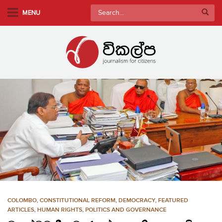
S
Search
MENU
k
for:
i
p
t
o
m
a
i
n
c
o
n
t
e
n
COLOMBO
,
CONSTITUTIONAL REFORM
,
DEMOCRACY
,
FEATURED
t
ARTICLES
,
HUMAN RIGHTS
,
POLITICS AND GOVERNANCE