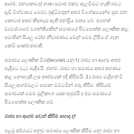
ආගම්, ජනකොටස් භාෂා සමාජ එකට ඇලවීමට හැකි බවට
දැඩි විශ්වාසය මෙරට බුද්ධිමතුන් අතර විශේෂයෙන්ම සුළු ජන
කොටස් අතර කිදාබැස ඇති ජනප්‍රිය මතය වේ. එහෙත්
ව්‍යවස්ථාවේ වගන්තියකින් සමාජයේ පිටපොත්ත ලෞකික කළ
පමණින් සියලු රෝග නිවාරණය වේද? මෙම ලිපිය ඒ ගැන
කෙටි සාකච්ඡාවකි.
සමාජය ලෞකික වීම(Secular) යනු 1.) රාජ්‍ය හා ආගම අතර
බැදීමට වැට බැදීමයි. එනම්, රාජ්‍ය හා සමාජය අතර තරණය
කළ නොහැකි උස තාප්පයක් ඉදි කිරීමයි. 2.) රාජ්‍ය මැදිහත් වී
සියලු ආගම්වලට සමාන මට්ටමින් ගරු කිරීම. කිසියම්
සමාජයක් මෙම මූලිකාංග දෙක සපුරයි ද එම සමාජයේ
පිටපොත්ත ලෞකික වේ.
රාජ්‍ය හා ආගම වෙන් කිරීම හොද ද?
පළමු අර්ථයට අනුව සමාජය ලෞකික කිරීම යනු රාජ්‍ය හා