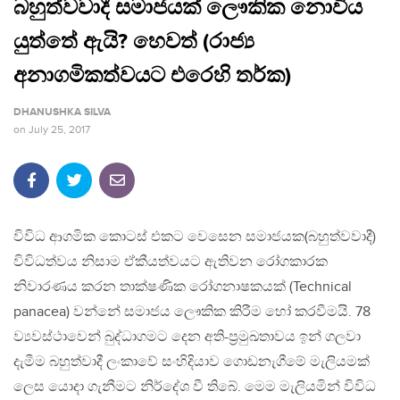
බහුත්වවාදී සමාජයක් ලෞකික නොවිය
යුත්තේ ඇයි? හෙවත් (රාජ්‍ය
අනාගමිකත්වයට එරෙහි තර්ක)
DHANUSHKA SILVA
on
July 25, 2017
විවිධ ආගමික කොටස් එකට වෙසෙන සමාජයක(බහුත්වවාදී)
විවිධත්වය නිසාම ඒකීයත්වයට ඇතිවන රෝගකාරක
නිවාරණය කරන තාක්ෂණික රෝගනාෂකයක් (Technical
panacea) වන්නේ සමාජය ලෞකික කිරීම හෝ කරවීමයි. 78
ව්‍යවස්ථාවෙන් බුද්ධාගමට දෙන අති-ප්‍රමුඛතාවය ඉන් ගලවා
දැමීම බහුත්වාදී ලංකාවේ සංහිදියාව ගොඩනැගීමේ මැලියමක්
ලෙස යොදා ගැනීමට නිර්දේශ වී තිබේ. මෙම මැලියමින් විවිධ