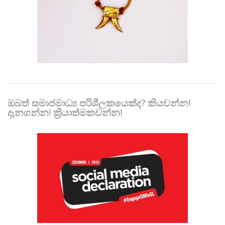
ඔබත් සමාජමාධ්‍ය පරිශීලකයෙක්ද? කියවන්න!
දැනගන්න! ක්‍රියාත්මකවන්න!