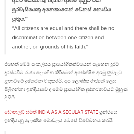
අතර කෙනෙකු අදහන ආගම අනුව එක්
පුරවැසියෙකු අනෙකාගෙන් වෙනස් නොවිය
යුතුය.”
“All citizens are equal and there shall be no
discrimination between one citizen and
another, on grounds of his faith.”
එහෙත් මෙම සංකල්පය ප්‍රායෝගිකත්වයෙන් සෑහෙන දුරට
දුරස්ථවීම රාජ්‍ය ලෞකික කිරීමෙන් අපේක්ෂිත අරමුණුවලට
ළඟාවීමේ දුෂ්කරතා මතුකරයි. අප ලෞකික රාජ්‍යක් ලෙස
පිළිගන්නා ඉන්දියාවේ ද මෙම ප්‍රායෝගික දුෂ්කරතාවයට මුහුණ
දී සිටී.
ඩොනල්ඩ් ස්මිත් INDIA AS A SECULAR STATE
ග්‍රන්ථයේ
ඉන්දියානු ලෞකික මොඩලය මෙසේ විවේචනය කරයි.