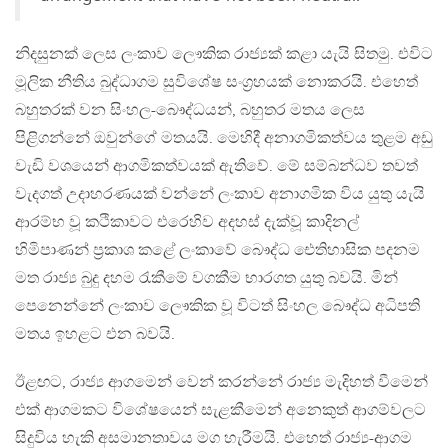
නිදසුනක් ලෙස ලංකාව ලෞකික රාජ්‍යක් කළා යැයි සිතමු. එවිට
මූලික නීතිය බුද්ධාගම සුවිශේෂ සංග්‍රහයක් නොකරයි. එහෙත්
බහුතරක් වන සිංහල-බෞද්ධයන්, බහුතර මතය ලෙස
පිළිගන්නේ ඔවුන්ගේ මතයයි. මෙහිදී අනාගමිකත්වය තුළම අඩු
වැඩි වශයෙන් ආගමිකත්වයක් ඇතිවේ. මේ සම්බන්ධව තවත්
වැදගත් උදාහරණයක් වන්නේ ලංකාව අනාගමික විය යුතු යැයි
ආරම්භ වූ කථිකාවට එරෙහිව අදහස් දැක්වූ කාදිනල්
හිමිපාණන් ප්‍රකාශ කළේ ලංකාවේ බෞද්ධ ඓතිහාසික පදනම
මත රාජ්‍ය බුදු දහම රැකීමේ වගකීම භාරගත යුතු බවයි. මින්
පෙනෙන්නේ ලංකාව ලෞකික වූ විටත් සිංහල බෞද්ධ අධිපති
මතය ඉහළට එන බවයි.
ඊළඟට, රාජ්‍ය ආගමෙන් වෙන් කරන්නේ රාජ්‍ය මැදිහත් වීමෙන්
එක් ආගමකට විශේෂයෙන් සැළකීමෙන් අනෙකුත් ආගම්වලට
සිදුවිය හැකි අසමානතාවය මග හැරීමයි. එහෙත් රාජ්‍ය-ආගම