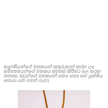
ආදරණීයන්ගේ මතකයන් (අතුරුදහන් කරන ලද
සමීපතමයන්ගේ මතකය අමතක කිරීමට බල කරන
රාජ්‍යක, ඔවුන්ගේ මතකයන් සමග සත්‍ය සහ යුක්තිය
සොයා යන ගමන් ගැන)