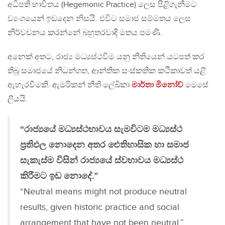
අධිපති භාවිතය (Hegemonic Practice) ලෙස පිළිගැනීමට
ව්‍යංගයෙන් ඉඩදෙන නිසයි. එවිට සමාජ සම්මතය ලෙස
නිර්වචනය කරන්නේ බහුතරවාදී මතය පමණි.
අනෙක් අතට, රාජ්‍ය මධ්‍යස්ථවීම යනු නීතියෙන් යටපත් කර
තිබූ සමාජයේ නිධන්ගත, ආන්තික සංස්කතික කථිකාවත් යළි
ඇහැරවීමකි. ඇමරිකන් නීති ලේඛිකා
මාර්තා මිනෝව්
මෙසේ
ලියයි.
“රාජ්‍යයේ මධ්‍යස්ථභාවය සැමවිටම මධ්‍යස්ථ
ප්‍රතිඵල නොදෙන අතර ඓතිහාසික හා සමාජ
සැකැස්ම විසින් රාජ්‍යයේ ස්වභාවය මධ්‍යස්ථ
කිරීමට ඉඩ නොදේ.”
“Neutral means might not produce neutral
results, given historic practice and social
arrangement that have not been neutral.”