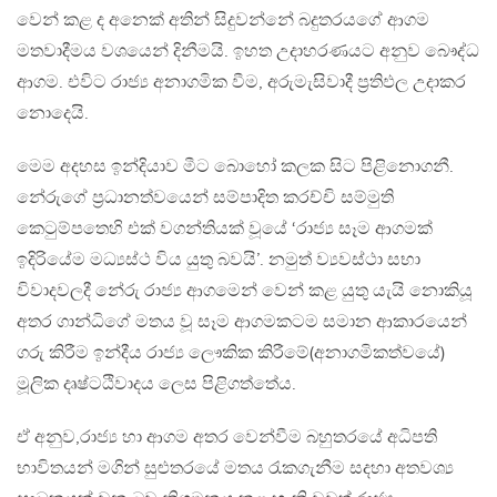
වෙන් කළ ද අනෙක් අතින් සිදුවන්නේ බදුතරයගේ ආගම
මතවාදීමය වශයෙන් දිනීමයි. ඉහත උදාහරණයට අනුව බෞද්ධ
ආගම. එවිට රාජ්‍ය අනාගමික වීම, අරුමැසිවාදී ප්‍රතිඵල උදාකර
නොදෙයි.
මෙම අදහස ඉන්දියාව මීට බොහෝ කලක සිට පිළිනොගනී.
නේරුගේ ප්‍රධානත්වයෙන් සම්පාදිත කරච්චි සම්මුති
කෙටුම්පතෙහි එක් වගන්තියක් වූයේ ‘රාජ්‍ය සෑම ආගමක්
ඉදිරියේම මධ්‍යස්ථ විය යුතු බවයි’. නමුත් ව්‍යවස්ථා සභා
විවාදවලදී නේරු රාජ්‍ය ආගමෙන් වෙන් කළ යුතු යැයි නොකියූ
අතර ගාන්ධිගේ මතය වූ සෑම ආගමකටම සමාන ආකාරයෙන්
ගරු කිරීම ඉන්දීය රාජ්‍ය ලෞකික කිරීමේ(අනාගමිකත්වයේ)
මූලික දෘෂ්ටඨිවාදය ලෙස පිළිගත්තේය.
ඒ අනුව,රාජ්‍ය හා ආගම අතර වෙන්වීම බහුතරයේ අධිපති
භාවිතයන් මගින් සුළුතරයේ මතය රැකගැනීම සදහා අතවශ්‍ය