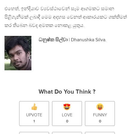
එහෙත්, ඉන්දියාව ව්‍යවස්ථාවෙන් සෑම ආගමකට සමාන
පිළිගැනීමක් ලබාදී මෙම අදහස වෙනත් ආකාරයකට ශක්තිමත්
කර තිබෙන බවද අමතක නොකළ යුතුය.
ධනුෂ්ක සිල්වා
| Dhanushka Silva.
What Do You Think ?
UPVOTE
LOVE
FUNNY
1
0
0