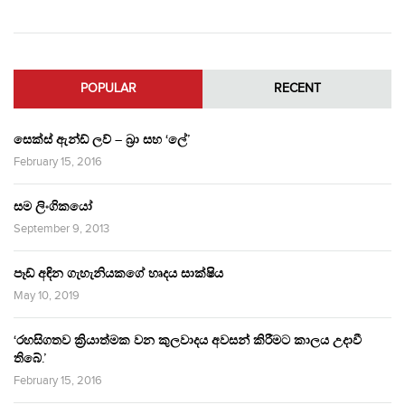
POPULAR
RECENT
සෙක්ස් ඇන්ඩ් ලව් – බ්‍රා සහ ‘ලේ’
February 15, 2016
සම ලිංගිකයෝ
September 9, 2013
පෑඩ් අඳින ගැහැනියකගේ හෘදය සාක්ෂිය
May 10, 2019
‘රහසිගතව ක්‍රියාත්මක වන කුලවාදය අවසන් කිරීමට කාලය උදාවී
තිබේ.’
February 15, 2016