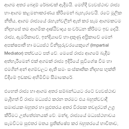
ආගම අතර බෙදුම් රේඛාවක් ඇදීමයි. මෙහිදී ව්‍යවස්ථාව රාජ්‍ය
හා ආගම කළමනාකරණය කිරීමෙන් බැහැරවෙයි. රටේ මූලික
නීතිය, ආගම රාජ්‍යයේ රැහැන්වලින් ඈත් කර සෑම ආගමකටම
නිදහසේ තම ආගමික දෘෂ්ඨිවාදය සංවර්ධන කිරීමට ඉඩ දෙයි.
රාජ්‍ය, ඇමරිකාවේ, ඉන්දියාවේ හා දකුණු අප්‍රිකාවේ මෙන්
අපක්ෂපාතී හා මධ්‍යස්ථ විනිසුරුවරයෙකුගේ (Impartial
Mediator) තත්වයට පත් වේ. මෙසේ රාජ්‍ය ආගමේ බැදීම
අත්හැරීමෙන් එක් අගමක් රාජ්‍ය ඉදිරියේ සුවිශේෂ වීම හා
එමගින් අන් අගම්වලට ඇති සම- සංස්කෘතික නිදහස භුක්ති
විදීමේ ඉඩකඩ අහිමිවීම සීමාකෙරේ.
එහෙත් රාජ්‍ය හා ආගම අතර සම්බන්ධයට රටේ ව්‍යවස්ථාව
මැදිහත් වී රාජ්‍ය මධ්‍යස්ථ කරන තරමට එය බහුත්වවාදී
සමාජයක බහුතර හා සුළුතරය අතර විරසක තවදුරටත් උග්‍ර
කිරීමට උත්තේජනයක් වේ. මන්ද, රාජ්‍යයේ මධ්‍යස්ථභාවය
සැමවිටම සුළුතර මතය ප්‍රතික්ෂේප කර බහුතරයේ භාවිතාව,