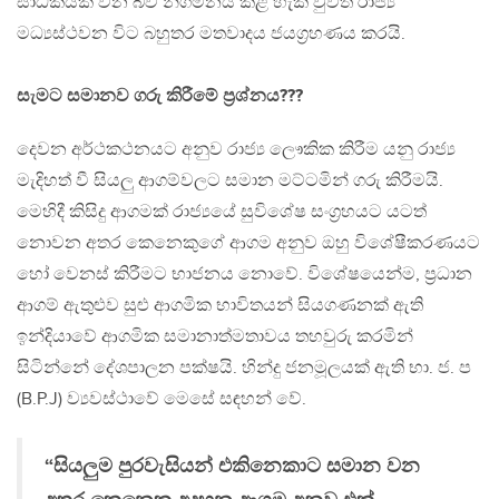
සාධකයක් වන බව නිගමනය කළ හැකි වුවත් රාජ්‍ය
මධ්‍යස්ථවන විට බහුතර මතවාදය ජයග්‍රහණය කරයි.
සැමට සමානව ගරු කිරීමේ ප්‍රශ්නය???
දෙවන අර්ථකථනයට අනුව රාජ්‍ය ලෞකික කිරීම යනු රාජ්‍ය
මැදිහත් වී සියලු ආගම්වලට සමාන මට්ටමින් ගරු කිරීමයි.
මෙහිදී කිසිදු ආගමක් රාජ්‍යයේ සුවිශේෂ සංග්‍රහයට යටත්
නොවන අතර කෙනෙකුගේ ආගම අනුව ඔහු විශේෂීකරණයට
හෝ වෙනස් කිරීමට භාජනය නොවේ. විශේෂයෙන්ම, ප්‍රධාන
ආගම් ඇතුළුව සුළු ආගමික භාවිතයන් සියගණනක් ඇති
ඉන්දියාවේ ආගමික සමානාත්මතාවය තහවුරු කරමින්
සිටින්නේ දේශපාලන පක්ෂයි. හින්දු ජනමූලයක් ඇති භා. ජ. ප
(B.P.J) ව්‍යවස්ථාවේ මෙසේ සඳහන් වේ.
“සියලුම පුරවැසියන් එකිනෙකාට සමාන වන