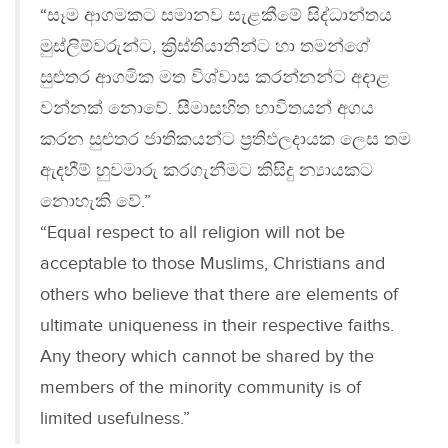
“සෑම ආගමකට සමානව සැළකීමේ සිද්ධාන්තය
මුස්ලිම්වරුන්ට, ක්‍රිස්තියානින්ට හා තමන්ගේ
සුළුතර ආගමික මත විශ්වාස කරන්නන්ට අදාළ
වන්නක් නොවේ. සීමාසහිත භාවිතයන් අගය
කරන සුළුතර ජාතිකයන්ට ප්‍රතිඵලදායක ලෙස තම
ඇදහීම් හුවමාරු කරගැනීමට කිසිදු න්‍යායකට
නොහැකි වේ.”
“Equal respect to all religion will not be
acceptable to those Muslims, Christians and
others who believe that there are elements of
ultimate uniqueness in their respective faiths.
Any theory which cannot be shared by the
members of the minority community is of
limited usefulness.”