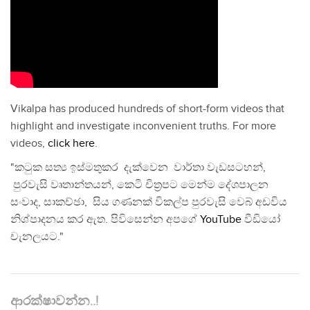
Vikalpa has produced hundreds of short-form videos that
highlight and investigate inconvenient truths. For more
videos,
click here
.
"කටුක සත්‍ය ඉස්මතුකර දැක්වෙන වාර්තා වැඩසටහන්,
පුරවැසි වෘතාන්තයන්, කෙටි චිත්‍රපට මෙන්ම දේශපාලන
සංවාද, සාකච්ඡා, සිය ගණනක් විකල්ප පුරවැසි වෙබ් අඩවිය
නිශ්පාදනය කර ඇත. පිවිසෙන්න අපගේ
YouTube
වීඩියෝ
චැනලයට."
ආරක්ෂාවන්න..!