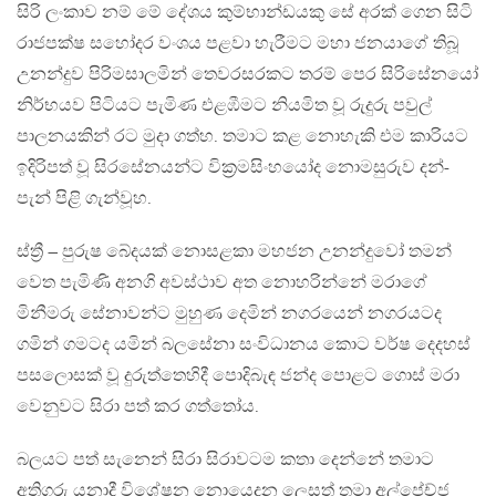
සිරි ලංකාව නම් මේ දේශය කුම්භාන්ඩයකු සේ අරක් ගෙන සිටි
රාජපක්ෂ සහෝදර වංශය පළවා හැරීමට මහා ජනයාගේ තිබූ
උනන්දුව පිරිමසාලමින් තෙවරසරකට තරම් පෙර සිරිසේනයෝ
නිර්භයව පිටියට පැමිණ එළඹීමට නියමිත වූ රුදුරු පවුල්
පාලනයකින් රට මුදා ගත්හ‍. තමාට කළ නොහැකි එම කාරියට
ඉදිරිපත් වූ සිරසේනයන්ට වික්‍රමසිංහයෝද නොමසුරුව දන්-
පැන් පිළි ගැන්වූහ.
ස්ත්‍රී – පුරුෂ බේදයක් නොසළකා මහජන උනන්දුවෝ තමන්
වෙත පැමිණි අනගි අවස්ථාව අත නොහරින්නේ මරාගේ
මිනීමරු සේනාවන්ට මුහුණ දෙමින් නගරයෙන් නගරයටද
ගමින් ගමටද යමින් බලසේනා සංවිධානය කොට වර්ෂ දෙදහස්
පසලොසක් වූ දුරුත්තෙහිදී පොදිබැඳ ජන්ද පොළට ගොස් මරා
වෙනුවට සිරා පත් කර ගත්තෝය.
බලයට පත් සැනෙන් සිරා සිරාවටම කතා දෙන්නේ තමාට
අතිගරු යනාදී විශේෂන නොයෙදන ලෙසත් තමා අල්පේච්ජ