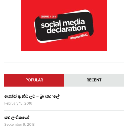
POPULAR
RECENT
සෙක්ස් ඇන්ඩ් ලව් – බ්‍රා සහ ‘ලේ’
February 15, 2016
සම ලිංගිකයෝ
September 9, 2013