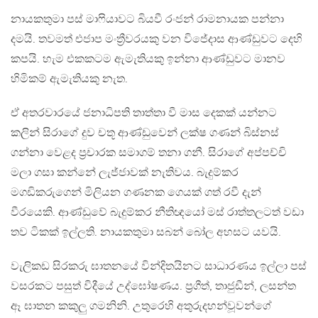
නායකතුමා පස් මාෆියාවට බියවී රංජන් රාමනායක පන්නා
දමයි. තවමත් එජාප මංත්‍රීවරයකු වන විජේදාස ආණ්ඩුවට දෙහි
කපයි. හැම එකකටම ඇමැතියකු ඉන්නා ආණ්ඩුවට මානව
හිමිකම් ඇමැතියකු නැත.
ඒ අතරවාරයේ ජනාධිපති තාත්තා වී මාස දෙකක් යන්නට
කලින් සිරාගේ දුව චතූ ආණ්ඩුවෙන් ලක්ෂ ගණන් බිස්නස්
ගන්නා වෙළද ප්‍රචාරක සමාගම් තනා ගනී. සිරාගේ අප්පච්චි
මලා ගසා කන්නේ ලැජ්ජාවක් නැතිවය. බැදුම්කර
මගඩිකරුගෙන් මිලියන ගණනක ගෙයක් ගත් රවී දැන්
වීරයෙකි. ආණ්ඩුවේ බැදුම්කර නීතිඥයෝ මස් රාත්තලටත් වඩා
තව ටිකක් ඉල්ලති. නායකතුමා සබන් බෝල අහසට යවයි.
වැලිකඩ සිරකරු ඝාතනයේ වින්දිතයිනට සාධාරණය ඉල්ලා පස්
වසරකට පසුත් විදීයේ උද්ඝෝෂණය. ප්‍රගීත්, තාජුඩීන්, ලසන්ත
ඈ ඝාතන කකුලු ගමනිනි. උතුරෙහි අතුරුදහන්වූවන්ගේ