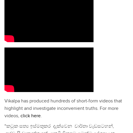
Vikalpa has produced hundreds of short-form videos that
highlight and investigate inconvenient truths. For more
videos,
click here
.
"කටුක සත්‍ය ඉස්මතුකර දැක්වෙන වාර්තා වැඩසටහන්,