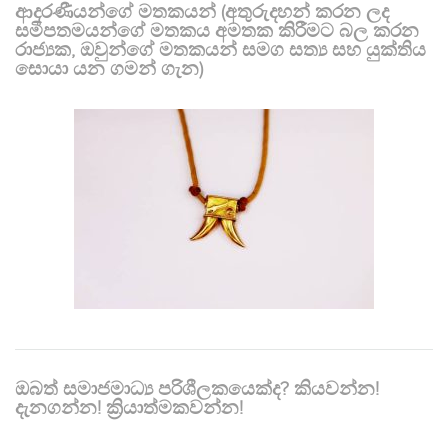
ආදරණීයන්ගේ මතකයන් (අතුරුදහන් කරන ලද
සමීපතමයන්ගේ මතකය අමතක කිරීමට බල කරන
රාජ්‍යක, ඔවුන්ගේ මතකයන් සමග සත්‍ය සහ යුක්තිය
සොයා යන ගමන් ගැන)
ඔබත් සමාජමාධ්‍ය පරිශීලකයෙක්ද? කියවන්න!
දැනගන්න! ක්‍රියාත්මකවන්න!