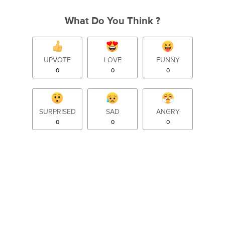
What Do You Think ?
UPVOTE
LOVE
FUNNY
0
0
0
SURPRISED
SAD
ANGRY
0
0
0