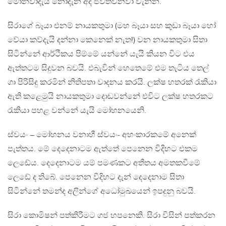
මොනවාදැයි නොදැන අද ජීවත්වනවා වැන්න.
සිරාගේ බෑයා එනම් නායකතුමා (මහ බෑයා සහ කුඩා බෑයා හෝ
වේයා කව්දැයි දන්නා කෙනෙක් නැත!) වන නායකතුමා සිතා
සිටින්නේ ආර්ථිකය පිම්මේ යන්නේ යැයි කියන විට එය
ඇත්තටම සිදුවන බවයි. එබැවින් හෙතෙමේ එම තැටිය තෙල්
ගා පිරිසිදු කරමින් නිතිපතා වාදනය කරයි. ලක්ෂ හතරක් රැකියා
ඇති කළෙමුයි නායකතුමා දොඩවන්නේ එවිට ලක්ෂ හතරකට
රැකියා පහළ වන්නේ යැයි මෝහනයෙනි.
ස්වයං – මෝහනය වනාහී ස්වයං- අහංකාරකමේ අනෙක්
පැත්තය. මේ දෙදෙනාටම ඇත්තේ පෙනෙන විදිහට එකම
ලෙඩේය. දෙදෙනාටම යම් පමණකට අතීතය අමතකවීමේ
ලෙඩේ ද තිබේ. පෙනෙන විදිහට දැන් දෙදෙනාම සිතා
සිටින්නේ තමන්ද අලින්ගේ අධෝමුඛයෙන් ඉපදුනු බවයි.
සිරා කොමිෂන් පත්කිරීමට ගජ හපනෙකි. සිරා විසින් පත්කරන