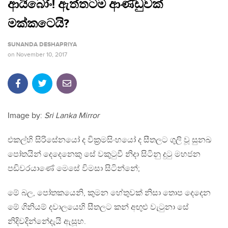
ආයිබෝං! ඇත්තටම ආණ්ඩුවක්
මක්කටෙයි?
SUNANDA DESHAPRIYA
on
November 10, 2017
Image by:
Sri Lanka Mirror
එකල්හි සිරිසේනයෝ ද වික්‍රමසිංහයෝ ද සීතලට ගුලි වූ සුනඛ
පෝතයින් දෙදෙනෙකු සේ වකුටුවී නිදා සිටිනු දුටු මහජන
පඩිවරයාණේ මෙසේ විමසා සිටින්නේ;
මේ බල, පෝතකයෙනි, කුමන හේතුවක් නිසා තොප දෙදෙන
මේ ගිනියම් දවාලයෙහි සීතලට කන් අඟුළු වැටුනා සේ
නිදිවදින්නේදැයි ඇසූහ.