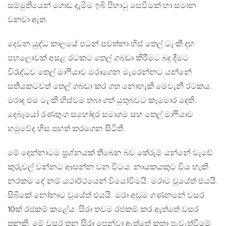
සම්මුතියෙන් ගොඩ දැමීම ඉබි පිහාටු සෙවීමක් හා සමාන
වනවා ඇත.
දෙවන යුද්ධ කාලයේ පටන් පවත්නා හිස් තෙල් ටැංකි දහ
පහලොවක් අසළ රටකට තෙල් ගබඩා කිරීමට බදු දීමට
විරැද්ධව තෙල් මාෆියාව මරාගෙන මැරෙන්නට යන්නේ
සතියකටවත් තෙල් ගබඩා කර ගත නොහැකි මෙවැනි රටකය.
මරාද එම ටැංකි හිස්වම තබා ගත් යුතුබවට කෑමොර දෙති.
දෙබෑයෝ රණතුංග සහෝදර සමාගම සහ තෙල් මාෆියාව
හමුවේද හිස පහත් කරගෙන සිටිති.
මේ දෙන්නාටම ප්‍රශ්නයක් තිබෙන බව තේරුම් යන්නේ වැඩේ
කුරුවල් වන්නට ආසන්න වන විටය. නායකයකුට විය හැකි
නරකම දේ නම් යථාර්ථයෙන් වියෝවීමයි. මරාට වූයේත් එයයි.
සිබීකේ නෝනාට වූයේත් එයයි. මරා අඩුම ගණනනේ වසර
10ක් රජකම් කළේය. සිරා තවම රජකම් කර ඇත්තේ වසර
තුනකි. මේ වසර තුන සිරා පෙන්වා ඇත්තේ කතා පැවැත්වීමේ