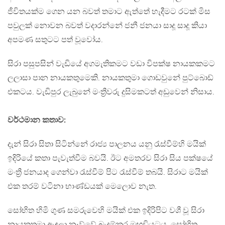
ජීවිතයක්ම ගෙන යන බවත් තමාට ඇත්තේ හැදීමට රටක් මිස
පවුලක් නොවන බවත් වදාරන්නේ ජනී ජනයා සාදූ සාදූ කියා
අපමණ සතුටට පත් වූවෝය.
සිරා පසුපසින් වැඩියේ අගමැතිකමට වඩා විපක්ෂ නායකකමට
ලලාසා පාන නායකතුමෙකි. නායකතුමා ගොඩවුනේ පුට්බොඩ්
එකටය. වැඩිපුර ලැබුනේ මංත්‍රීවරු දුසිමකටත් අඩුවෙන් නිසාය.
වර්ථමාන කතාව:
දැන් සිරා සිතා සිටින්නේ රාජ්‍ය පාලනය යනු රැස්වීම්හි මයික්
ඉදිරියේ කතා පැවැත්වීම බවයි. ඊට අමතරව සිරා සිය පක්ෂයේ
මංත්‍රී ජනයාද ගෙන්වා රැස්වීම් පිට රැස්වීම් තබයි. සිරාට මයික්
එක තරම් වටිනා භාණ්ඩයක් මෙලොව නැත.
සෝභිත හිමි ගුණ සමරුවෙහි මයික් එක ඉදිරිපිට වශී වූ සිරා
නායකතුමා ඇඳලා නෑව්වේ බැදුම්කර මඟඩියටය. සෝභිත