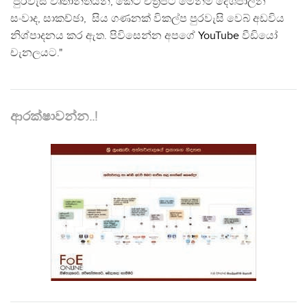
පුරවැසි වෘතාන්තයන්, කෙටි චිත්‍රපට මෙන්ම දේශපාලන
සංවාද, සාකච්ඡා, සිය ගණනක් විකල්ප පුරවැසි වෙබ් අඩවිය
නිශ්පාදනය කර ඇත. පිවිසෙන්න අපගේ
YouTube
වීඩියෝ
චැනලයට."
ආරක්ෂාවන්න..!