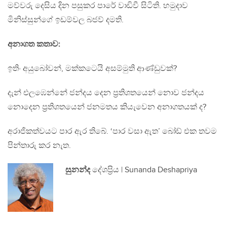
මව්වරු දෙසිය දින පසුකර පාරේ වාඩිවී සිටිති. හමුදාව
මිනිස්සුන්ගේ ඉඩම්වල බජව් දමති.
අනාගත කතාව:
ඉතිං අයුබෝවන්, මක්කටෙයි අසම්මුති ආණ්ඩුවක්?
දැන් එලඹෙන්නේ ජන්දය දෙන ප්‍රතිශතයෙන් නොව ජන්දය
නොදෙන ප්‍රතිශතයෙන් ජනමතය කියැවෙන අනාගතයක් ද?
අරාජිකත්වයට පාර ඇර තිබේ. ‘පාර වසා ඇත’ බෝඩ් එක තවම
පින්තාරු කර නැත.
සුනන්ද
දේශප්‍රිය | Sunanda Deshapriya