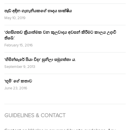
පෑඩ් අඳින ගැහැනියකගේ හෘදය සාක්ෂිය
May 10, 2019
‘රහසිගතව ක්‍රියාත්මක වන කුලවාදය අවසන් කිරීමට කාලය උදාවී
තිබේ.’
February 15, 2016
‘හිමින්සැරේ පියා විදා‘ සුනිලා සමුගත්තා ය.
September 9, 2013
‘භූමි’ ගේ කතාව
June 23, 2016
GUIDELINES & CONTACT