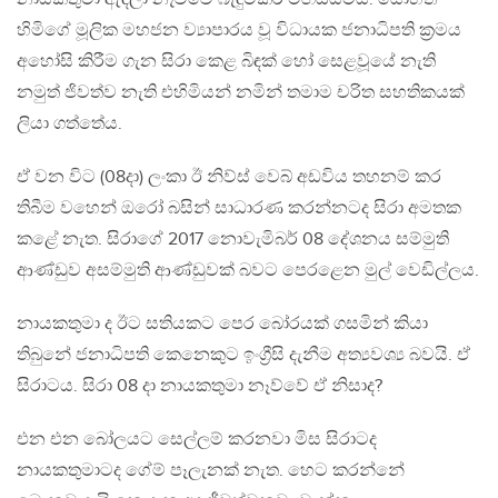
හිමිගේ මූලික මහජන ව්‍යාපාරය වූ විධායක ජනාධිපති ක්‍රමය
අහෝසි කිරීම ගැන සිරා කෙළ බිඳක් හෝ සෙළවූයේ නැති
නමුත් ජිවත්ව නැති එහිමියන් නමින් තමාම චරිත සහතිකයක්
ලියා ගත්තේය‍.
ඒ වන විට (08දා) ලංකා ඊ නිව්ස් වෙබ් අඩවිය තහනම් කර
තිබීම වහෙන් ඔරෝ බසින් සාධාරණ කරන්නටද සිරා අමතක
කළේ නැත. සිරාගේ 2017 නොවැමිබර් 08 දේශනය සම්මුති
ආණ්ඩුව අසම්මුති ආණ්ඩුවක් බවට පෙරළෙන මුල් වෙඩිල්ලය.
නායකතුමා ද ඊට සතියකට පෙර බෝරයක් ගසමින් කියා
තිබුනේ ජනාධිපති කෙනෙකුට ඉංග්‍රීසි දැනීම අත්‍යවශ්‍ය බවයි. ඒ
සිරාටය. සිරා 08 දා නායකතුමා නෑව්වේ ඒ නිසාද?
එන එන බෝලයට සෙල්ලම් කරනවා මිස සිරාටද
නායකතුමාටද ගේම් පෑලැනක් නැත. හෙට කරන්නේ