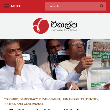
S
Search
MENU
k
for:
i
p
t
o
m
a
i
n
c
o
n
t
e
n
COLOMBO
,
DEMOCRACY
,
DEVELOPMENT
,
HUMAN RIGHTS
,
IDENTITY
,
t
POLITICS AND GOVERNANCE