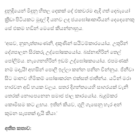
දුනුදියෙන් මිදුනු හීතල දෙකක් දේ එකවරම ඈදි ගත් දෙබෑයෝ
ක්‍රීඩා පිටියකට මුදල් දී යනව ලද ජයඝෝෂාකාරියන් දෙදෙනෙකු
සේ එකම හඩින් මෙසේ කියන්නාහුය.
‘අසව, නුනැත්තාණෙනි, දකුණින් සයිටම්කාරයෝය. උතුරින්
දේශපාලන සිරකරු උද්ඝෝෂකයෝය. බස්නාහිරින් තෙල්
පෝලිම්ය. නැගෙනහිරින් ඉඩම් උද්ඝෝෂකයෝය. එපමණක්
නම් මදැයි! අහසින් පොලී ඉල්ලා කන්න පනින චීන්නුය. ජිනීවා
සිට මානව හිමිකම් ඝෝෂාකරන එක්සත් ජාතීන්ය. යටින් මරා
හාරවන අඩි හයක වලය. සතර දිගන්තයෙහි සාගරයක් වැනි
තෙරක් නොපෙනෙන සමාජ ජාල කාරයෝය. බැදුම්කර
කොමිසම කට ළඟය. ඉතින් කියව, ගුලි ගැසෙනු හැර අන්
කුමන සැපතක් දැයි කියා.’
අතීත කතාව: