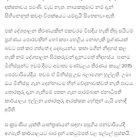
දක්ෂතාවය පමණි. වැඩ නැත. නායකතුමාට නම් දැන්
සිහිනෙනුත් කවදා විපක්ෂයට යම්දැයි සිතෙනවා ඇති.
එක් දේශපාලන තීරණයකින් එකවරම විසඳිය හැකි තිබූ සයිටම්
ප්‍රශ්ණය පොරවකින් හෝ කපා හෙළිය නොහැකි ප්‍රශ්ණයක්
බවට පත් කර ගත්තේ ද දෙබෑයන්ය. කතා මගින් නිදහස් කල
හැකි නම් දේශපාලන සිරකරුවන් දැනටමත් නිදහස්ය. පානම
මිනිස්සුන්ට ඉඩම් දීමට අමාත්‍ය මණ්ඩලය තීරණය කළේ 2015
පෙරවාරියේදීය. තවම ඒ මිනිස්සු උඩ බලාගෙන හූල්ලති. උමා
ඔය මිනිස්සු ගැන දෙන්නාටම හීන් වේදනාවක්වත් නැති පාටය.
තොරතුරු දැන ගැනීමේ පතන ගැන පාරම්බාන ජනාධිපති
කාර්යාලය ඉල්ලන තොරතුරු ආරක්ෂක හේතූන් යැයි නොදී
අරිති.
සංක්‍රමණීය යුක්ති යාන්ත්‍රණයන් සඳහා පසුගිය ජනවාරියේදී
අගමැති කාර්යාලයට බාර දුන් කෙටුම්පත් වල පල්ලේ පුස්කයි.