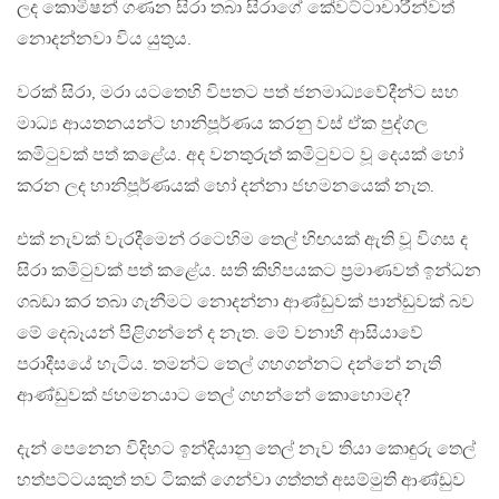
ලද කොමිෂන් ගණන සිරා තබා සිරාගේ කේවට්ටාචාරීන්වත්
නොදන්නවා විය යුතුය.
වරක් සිරා, මරා යටතෙහි විපතට පත් ජනමාධ්‍යවේදීන්ට සහ
මාධ්‍ය ආයතනයන්ට හානිපූර්ණය කරනු වස් ඒක පුද්ගල
කමිටුවක් පත් කළේය. අද වනතුරුත් කමිටුවට වූ දෙයක් හෝ
කරන ලද හානිපූර්ණයක් හෝ දන්නා ජහමනයෙක් නැත.
එක් නැවක් වැරදීමෙන් රටෙහිම තෙල් හිඟයක් ඇති වූ විගස ද
සිරා කමිටුවක් පත් කළේය. සති කිහිපයකට ප්‍රමාණවත් ඉන්ධන
ගබඩා කර තබා ගැනීමට නොදන්නා ආණ්ඩුවක් පාන්ඩුවක් බව
මේ දෙබෑයන් පිළිගන්නේ ද නැත. මේ වනාහී ආසියාවේ
පරාදීසයේ හැටිය. තමන්ට තෙල් ගහගන්නට දන්නේ නැති
ආණ්ඩුවක් ජහමනයාට තෙල් ගහන්නේ කොහොමද?
දැන් පෙනෙන විදිහට ඉන්දියානු තෙල් නැව තියා කොඳුරු තෙල්
හත්පට්ටයකුත් තව ටිකක් ගෙන්වා ගත්තත් අසම්මුති ආණ්ඩුව