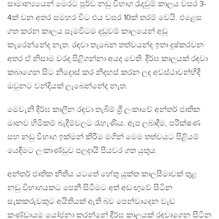
සාමාන්‍යයෙන් මෙරට පූර්ව නඩු විභාග රැදවුම් කාලය වසර 3-
4ක් වන අතර සමහර විට එය වසර 10ක් තරම් වෙයි. එළෙස
ගත කරන කාලය සෑමවිටම දඩුවම් කාලයෙන් අඩු
කැරෙන්නේද නැත. රඳවා තැබෙන තත්වයන්ද ඉතා දුෂ්කරවන
අතර ඒ නිසාම වරද පිළිගන්නා අයද වෙති. දීර්ඝ කාලයක් රඳවා
කබාගෙන සිට නිදොස් කර නිදහස් කරන ලද අවස්ථාවන්හිදී
ඔවුනට වන්දියක් ලැබෙන්නේද නැත.
මෙවැනි දීර්ඝ කාලීන රඳවා තැබීම් ශ්‍රී ලංකාවේ අන්තර් ජාතික
මානව හිමිකම් බැදීම්වලට රැහැණිය. ඇප ලබාදීම, පරීක්ෂණ
සහ නඩු විභාග ඉක්මන් කිරීම මගින් මෙම තත්වයට පිළියම්
යෙදීමට ලංකාණ්ඩුව පලදායි පියවර ගත යුතුය.
අන්තර් ජාතික නීතිය යටතේ හේතු යුක්ත කාලසීමාවක් තුළ
නඩු විභාගයකට පෙනී සිටීමට අත් අඩංඟුවේ සිටින
සැකකරුවකුට අයිතියක් ඇති බව පෙන්වාදෙන වැඩ
කණ්ඩායම යෝජනා කරන්නේ දීර්ඝ කාලයක් රඳවාගෙන සිටින