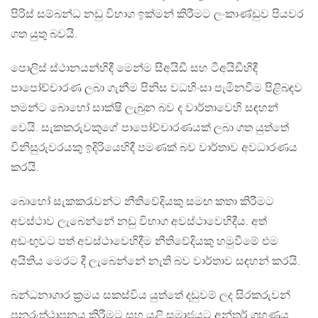
පිරිස් සම්බන්ධ නඩු විභාග ඉක්මන් කිරීමට ලංකාණ්ඩුව පියවර
ගත යුතු බවයි.
පොලිස් ස්ථානයන්හිදී මෙන්ම සීඅයිඩී සහ ටීඅයිඩීහිදී
පාපෝච්චාරණ ලබා ගැනීම පිනිස වධහිංසා පැමිනවීම පිළිබඳව
තමන්ට බොහෝ සාක්ෂි ලැබුන බව ද වාර්තාවෙහි සඳහන්
වෙයි. සැකකරුවකුගේ පාපෝච්චාරණයක් ලබා ගත යුත්තේ
විනිසුරුවරයකු ඉදිරියෙහිදී පමණක් බව වාර්තාව අවධාරණය
කරයි.
බොහෝ සැකකරැවන්ට නීතිවේදියකු සමඟ කතා කිරීමට
අවස්ථාව ලැබෙන්නේ නඩු විභාග අවස්ථාවෙහිදීය. අත්
අඩංඟුවට පත් අවස්ථාවෙහිදීම නීතිවේදියකු හමුවීමේ එම
අයිතිය මෙරට දී ලැබෙන්නේ නැති බව වාර්තාව සඳහන් කරයි.
බන්ධනාගාර ක්‍රමය සකස්විය යුත්තේ දඩුවම් ලද සිරකරුවන්
පුනරුත්ථාපනය කිරීමට සහ යළි සමාජයට අන්තර් ග්‍රහණය