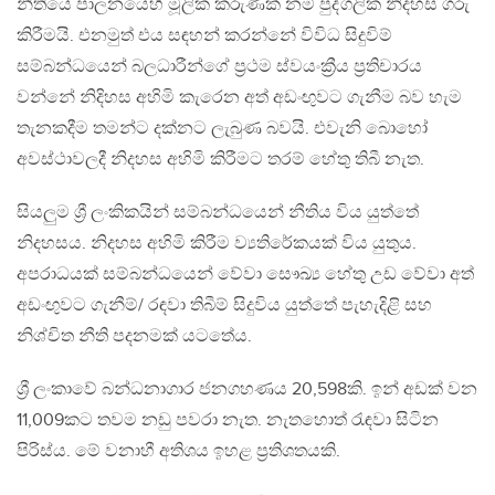
නීතියේ පාලනයෙහි මූලික කරුණක් නම් පුද්ගලික නිදහස ගරු
කිරීමයි. එනමුත් එය සඳහන් කරන්නේ විවිධ සිදුවිම්
සම්බන්ධයෙන් බලධාරීන්ගේ ප්‍රථම ස්වයංක්‍රීය ප්‍රතිචාරය
වන්නේ නිදිහස අහිමි කැරෙන අත් අඩංඟුවට ගැනීම බව හැම
තැනකදීම තමන්ට දක්නට ලැබුණ බවයි. එවැනි බොහෝ
අවස්ථාවලදී නිදහස අහිමි කිරීමට තරම් හේතු තිබී නැත.
සියලුම ශ්‍රී ලංකිකයින් සම්බන්ධයෙන් නීතිය විය යුත්තේ
නිදහසය. නිදහස අහිමි කිරීම ව්‍යතිරේකයක් විය යුතුය.
අපරාධයක් සම්බන්ධයෙන් වේවා සෞඛ්‍ය හේතු උඩ වේවා අත්
අඩංඟුවට ගැනීම්/ රඳවා තිබීම් සිදුවිය යුත්තේ පැහැදිළි සහ
නිශ්චිත නීති පදනමක් යටතේය.
ශ්‍රී ලංකාවේ බන්ධනාගාර ජනගහණය 20,598කි. ඉන් අඩක් වන
11,009කට තවම නඩු පවරා නැත. නැතහොත් රැඳවා සිටින
පිරිස්ය. මේ වනාහී අතිශය ඉහළ ප්‍රතිශතයකි.