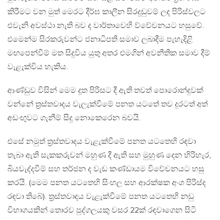
කිරීමට වන මුත් මෙරට දීර්ඝ කාලීන සිරදුඩුවම් ලද පිරිස්වලට
එවැනි අවස්ථා නැති බව ද වාර්තාවෙහි ව්වේචනයට හසුවේ.
එමෙන්ම සිරකරුවන්ට ජනාධිපති සමාව ලබාදීම පැහැදිළි
මඟපෙන්වීම් මත සිදුවිය යුතු අතර එමගින් අවනීතික සමාව දීම්
වැළැක්විය හැකිය.
ආණ්ඩුව විසින් මෙම දූත පිරිසට දී ඇති තවත් පොරොන්දුවක්
වන්නේ ත්‍රස්තවාදය වැලැක්වීමේ පනත යටතේ තව දුරටත් අත්
අඩංඟුවට ගැනීම් සිදු නොකෙරෙන බවයි.
එසේ නමුත් ත්‍රස්තවාදය වැළැක්වීමේ පනත යටතෙහි රඳවා
තැබා ඇති සැකකරුවන් මහුණ දී ඇති සහ මුහුණ දෙන හිරිහැර,
බියවැද්දවීම් සහ තර්ජන ද වැඩ කණ්ඩායම විවේචනයට හසු
කරයි. (මෙම පනත යටතෙහි සිංහල සහ ආරක්ෂක අංශ පිරිස්ද
රඳවා තිබේ). ත්‍රස්තවාදය වැළැක්වීමේ පනත යටතෙහි නඩු
විභාගයකින් තොරව පුද්ගලයකු වසර 22ක් රඳවාගෙන සිටි