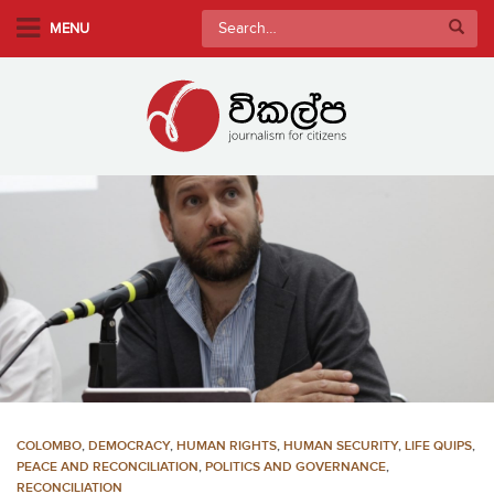
S
Search
MENU
k
for:
i
p
t
o
m
a
i
n
c
o
n
t
e
n
COLOMBO
,
DEMOCRACY
,
HUMAN RIGHTS
,
HUMAN SECURITY
,
LIFE QUIPS
,
t
PEACE AND RECONCILIATION
,
POLITICS AND GOVERNANCE
,
RECONCILIATION