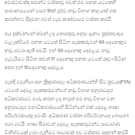
අවස්ථාවක්ද තමන්ට වාර්තාවූ බවත් එම පනත යටතෙහි
සාමානයයෙන් වසර 10ක් පූර්ව නඩු විභාග කාලයක් ගත
කරන්නට සිදුවන බවත් වැඩ කණ්ඩායම වාර්තා කරයි.
එය දක්වන්නේ තමන් ලද තොරතුරු අනුව දැනට ත්‍රස්තවාදය
වැලැක්වීමේ පනත යටතේ සිටින සැකකරුවන් 69 දෙනෙකුට
නඩු පවරා ඇති බවයි. ඉන් 59 දෙනෙකු දෙමළය. නඩු
පැවැරීමට සිටින තවත් 17 දෙනෙකු පනත යටතේ රඳවා සිටින
අතර ඉන් 10දෙනෙකු දෙමළය.
මෑතදී වවුනියා සහ ත්‍රිකුණාමල අධිකරණයන්හි සිට ත්‍රවැප(PTA)
යටතේ දෙමළ සැකකරුවන්ගේ නඩු විභාග අනුරාධපුර
අධිකරණයට මාරු කරන ලද නමුත් එම නඩු විභාග වන
අනුරාධපුර මහාධිකරණයෙහි සිටින්නේ එක් දෙමළ භාෂා
පරිවර්ථකයකු පමණි. අධිකරණ වාර්තා පරිවර්ථනයද බොහෝ
පමා වෙයි. භාෂා සීමාවන් දෙමළ සැකකරුවන්ට සාධාරණ
විනිශ්චයක් ලබා ගැනීමට බාධාවක් බව වාර්තාව සඳහන් කරයි.