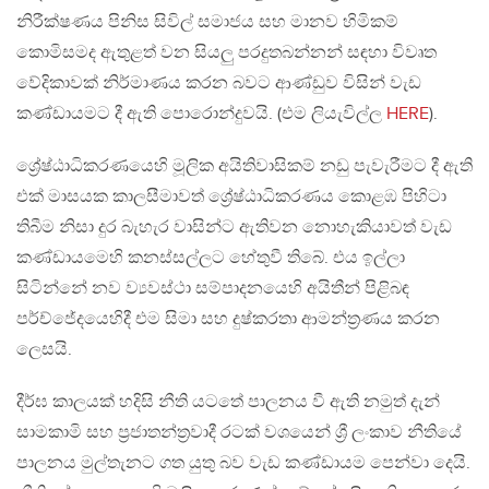
නිරීක්ෂණය පිනිස සිවිල් සමාජය සහ මානව හිමිකම්
කොමිසමද ඇතුළත් වන සියලු පරදුතබන්නන් සඳහා විවෘත
වේදිකාවක් නිර්මාණය කරන බවට ආණ්ඩුව විසින් වැඩ
කණ්ඩායමට දී ඇති පොරොන්දුවයි. (එම ලියැවිල්ල
HERE
).
ශ්‍රේෂ්ඨාධිකරණයෙහි මූලික අයිතිවාසිකම් නඩු පැවැරීමට දී ඇති
එක් මාසයක කාලසීමාවත් ශ්‍රේෂ්ඨාධිකරණය කොළඹ පිහිටා
තිබීම නිසා දුර බැහැර වාසින්ට ඇතිවන නොහැකියාවත් වැඩ
කණ්ඩායමෙහි කනස්සල්ලට හේතුවී තිබේ. එය ඉල්ලා
සිටින්නේ නව ව්‍යවස්ථා සම්පාදනයෙහි අයිතීන් පිළිබඳ
පර්ච්ජේදයෙහිදී එම සිමා සහ දුෂ්කරතා ආමන්ත්‍රණය කරන
ලෙසයි.
දීර්ඝ කාලයක් හදිසි නීති යටතේ පාලනය වී ඇති නමුත් දැන්
සාමකාමි සහ ප්‍රජාතන්ත්‍රවාදී රටක් වශයෙන් ශ්‍රී ලංකාව නීතියේ
පාලනය මුල්තැනට ගත යුතු බව වැඩ කණ්ඩායම පෙන්වා දෙයි.