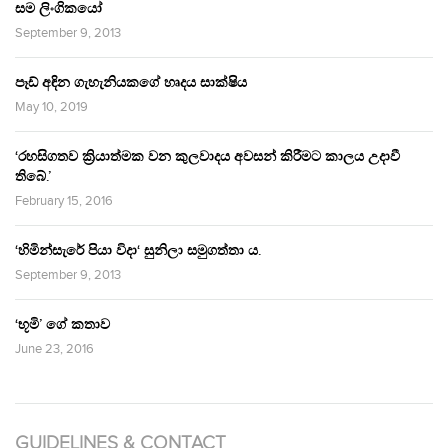
සම ලිංගිකයෝ
September 9, 2013
පෑඩ් අඳින ගැහැනියකගේ හෘදය සාක්ෂිය
May 10, 2019
‘රහසිගතව ක්‍රියාත්මක වන කුලවාදය අවසන් කිරීමට කාලය උදාවී
තිබේ.’
February 15, 2016
‘හිමින්සැරේ පියා විදා‘ සුනිලා සමුගත්තා ය.
September 9, 2013
‘භූමි’ ගේ කතාව
June 23, 2016
GUIDELINES & CONTACT