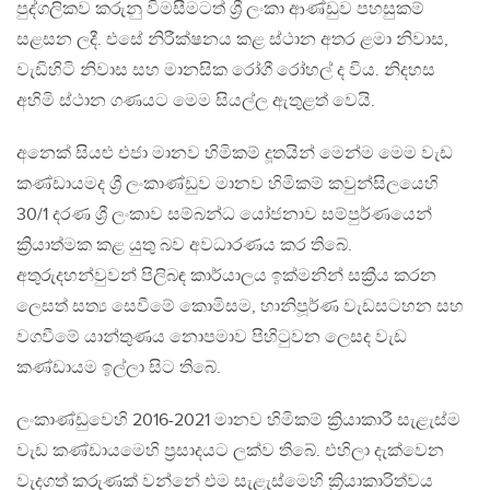
පුද්ගලිකව කරුනු විමසීමටත් ශ්‍රී ලංකා ආණ්ඩුව පහසුකම්
සළසන ලදී. එසේ නිරීක්ෂනය කළ ස්ථාන අතර ළමා නිවාස,
වැඩිහිටි නිවාස සහ මානසික රෝගී රෝහල් ද විය. නිදහස
අහිමි ස්ථාන ගණයට මෙම සියල්ල ඇතුළත් වෙයි.
අනෙක් සියළු එජා මානව හිමිකම් දූතයින් මෙන්ම මෙම වැඩ
කණ්ඩායමද ශ්‍රී ලංකාණ්ඩුව මානව හිමිකම් කවුන්සිලයෙහි
30/1 දරණ ශ්‍රී ලංකාව සම්බන්ධ යෝජනාව සම්පුර්ණයෙන්
ක්‍රියාත්මක කළ යුතු බව අවධාරණය කර තිබේ.
අතුරුදහන්වුවන් පිලිබඳ කාර්යාලය ඉක්මනින් සක්‍රීය කරන
ලෙසත් සත්‍ය සෙවීමේ කොමිසම, හානිපූර්ණ වැඩසටහන සහ
වගවීමේ යාන්තුණය නොපමාව පිහිටුවන ලෙසද වැඩ
කණ්ඩායම ඉල්ලා සිට තිබේ.
ලංකාණ්ඩුවෙහි 2016-2021 මානව හිමිකම් ක්‍රියාකාරී සැළැස්ම
වැඩ කණ්ඩායමෙහි ප්‍රසාදයට ලක්ව තිබේ. එහිලා දැක්වෙන
වැදගත් කරුණක් වන්නේ එම සැළැස්මෙහි ක්‍රියාකාරිත්වය