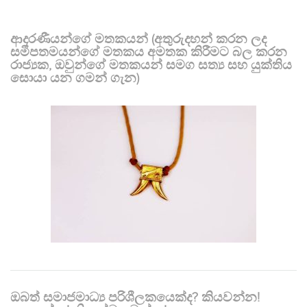
ආදරණීයන්ගේ මතකයන් (අතුරුදහන් කරන ලද
සමීපතමයන්ගේ මතකය අමතක කිරීමට බල කරන
රාජ්‍යක, ඔවුන්ගේ මතකයන් සමග සත්‍ය සහ යුක්තිය
සොයා යන ගමන් ගැන)
ඔබත් සමාජමාධ්‍ය පරිශීලකයෙක්ද? කියවන්න!