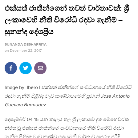
එක්සත් ජාතීන්ගෙන් තවත් වාර්තාවක්: ශ්‍රී
ලංකාවෙහි නීති විරෝධී රඳවා ගැනීම් –
සුනන්ද දේශප්‍රිය
SUNANDA DESHAPRIYA
on
December 22, 2017
Image by: Ibero |
එක්සත් ජාතීන්ගේ සංවිධානයේ නීති විරෝධී
රඳවා ගැනීම් පිළිබද වැඩ කණ්ඩායමෙහි ප්‍රධානී Jose Antonio
Guevara Burmudez
දෙසැම්බර් 04-15 යන කාලය තුල ශ්‍රී ලංකාවේ දූත මෙහෙවරක
නිරත වූ එක්සත් ජාතීන්ගේ සංවිධානයේ නීති විරෝධී රඳවා
ගැනීම් පිළිබද වැඩ කණ්ඩායෙෙමහි වාර්තාව සුපුරුදු පරිදි