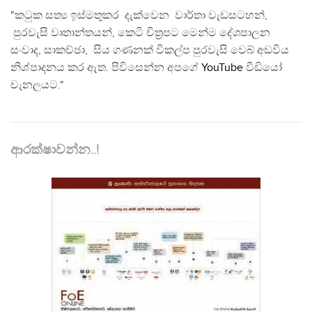
"කටුක සත්‍ය ඉස්මතුකර දැක්වෙන වාර්තා වැඩසටහන්,
පුරවැසි වෘතාන්තයන්, කෙටි චිත්‍රපට මෙන්ම දේශපාලන
සංවාද, සාකච්ඡා, සිය ගණනක් විකල්ප පුරවැසි වෙබ් අඩවිය
නිශ්පාදනය කර ඇත. පිවිසෙන්න අපගේ
YouTube
වීඩියෝ
චැනලයට."
ආරක්ෂාවන්න..!