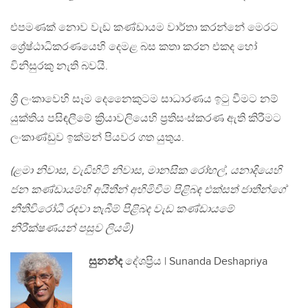
එපමණක් නොව වැඩ කණ්ඩායම වාර්තා කරන්නේ මෙරට
ශ්‍රේෂ්ඨාධිකරණයෙහි දෙමළ බස කතා කරන එකද හෝ
විනිසුරකු නැති බවයි.
ශ්‍රී ලංකාවෙහි සෑම දෙනෛකුටම සාධාරණය ඉටු වීමට නම්
යුක්තිය පසිඳලීමේ ක්‍රියාවලියෙහි ප්‍රතිසංස්කරණ ඇති කිරීමට
ලංකාණ්ඩුව ඉක්මන් පියවර ගත යුතුය.
(ළමා නිවාස, වැඩිහිටි නිවාස, මානසික රෝහල්, යනාදියෙහි
ජන කණ්ඩායම්හි අයිතීන් අහිමිවීම පිළිබඳ එක්සත් ජාතීන්ගේ
නීතිවිරෝධී රඳවා තැබීම් පිළිබද වැඩ කණ්ඩායමේ
නිරීක්ෂණයන් පසුව ලියමි)
සුනන්ද
දේශප්‍රිය | Sunanda Deshapriya