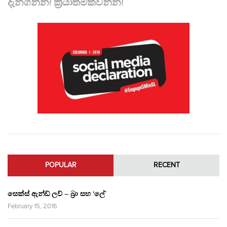
දැනගන්න! ක්‍රියාත්මකවන්න!
POPULAR
RECENT
සෙක්ස් ඇන්ඩ් ලව් – බ්‍රා සහ ‘ලේ’
February 15, 2016