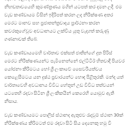
නිහඬතාවයෙහි කුමණ්ත්‍රණය මගින් යටපත් කර දමන ලදී. එම
වැඩ කණ්ඩායම විසින් ඉදිරිපත් කරන ලද නිරීක්ෂණ අතර
මෙරට මානව සහ ප්‍රජාතන්ත්‍රවාදය ප්‍රාර්ථනා කරන
කවරකුගේවුව අවධානයට ලක්විය යුතු වැදගත් කරුණු
ගණනාවක් තිබේ.
වැඩ කණ්ඩායමෙහි වාර්තාව එක්සත් ජාතීන්ගේ දුත පිරිස්
මෙරට නිරීක්ෂණයන්ට පැමිනෙන්නේ එල්ටීටීඊ හිතවාදී පියවර
යෝජනා කිරීමටය හෝ ශ්‍රී ලංකාවේ සෛවරීයත්වය
කෙළෙසීමටය යන දුෂ්ඨ ප්‍රචාරයන්ට හොඳ පිළිතුරකි. මන්ද යත්
වාර්තාවෙහි අවධානය විවිධ හේතූන් උඩ විවිධ තත්වයන්
යටතෙහි රදවා සිටින ශ්‍රී ලංකිකයින් කෙරෙහි යොමුව ඇති
නිසාය.
වැඩ කණ්ඩායමට පොලිස් ස්ථානද ඇතුළුව රැදවුම් ස්ථාන 30ක්
නිරීක්ෂණය කිරිමටත් එම රඳවා සිටි සිය දෙනෙකු හමු වී