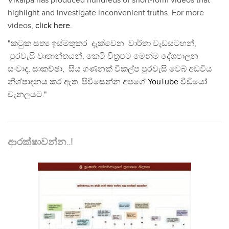
Vikalpa has produced hundreds of short-form videos that
highlight and investigate inconvenient truths. For more
videos,
click here
.
"කටුක සත්‍ය ඉස්මතුකර දැක්වෙන වාර්තා වැඩසටහන්,
පුරවැසි වෘතාන්තයන්, කෙටි චිත්‍රපට මෙන්ම දේශපාලන
සංවාද, සාකච්ඡා, සිය ගණනක් විකල්ප පුරවැසි වෙබ් අඩවිය
නිශ්පාදනය කර ඇත. පිවිසෙන්න අපගේ
YouTube
වීඩියෝ
චැනලයට."
ආරක්ෂාවන්න..!