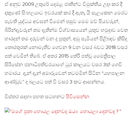
ඒ අනුව 2009 උතුරේ දෙමළ ජාතීන්ට විමුක්තිය උදා කර දී
දකුණේ සිංහලයාට ඉවරයක් කර දී ඇතැ යි සැලකෙන මෙරට
පැවති යුද්ධය අවසන් වීමෙන් පසුව මෙම මව් පියවරුන්,
බිරින්දෑවරුන් තම දෑතින්ම විශ්වාසයෙන් යුතුව හමුදාව වෙත
භාරදුන් තම දරුවන් වන දූ පුතුන්, අඹු සැමියන් පිළිබඳව කිසිදු
තොරතුරක් නොමැතිව ගෙවන 9 වන වසර බවට 2018 වසර
පත් වෙමින් තිබේ. ඒ අතර 2015 තේරී පත්වූ මෛත්‍රිපාල
සිරිසේන ජනාධිපතිවරයාගේ ධුර කාලයට වසර 3ක් ගෙවී
හමාරය. දැන් දැන් අමාරුවෙන් තටමමින් සිටින “යහපාලන
ආණ්ඩුව” ද බලයට පත් වී වසර 3 කට ආසන්නය.
විස්තර සදහා පහත සටහනට
පිවිසෙන්න.