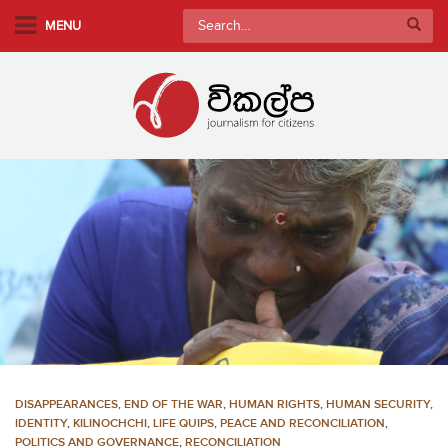
S
Search
MENU
k
for:
i
p
t
o
m
a
i
n
c
o
n
t
e
n
DISAPPEARANCES
,
END OF THE WAR
,
HUMAN RIGHTS
,
HUMAN SECURITY
,
t
IDENTITY
,
KILINOCHCHI
,
LIFE QUIPS
,
PEACE AND RECONCILIATION
,
POLITICS AND GOVERNANCE
,
RECONCILIATION