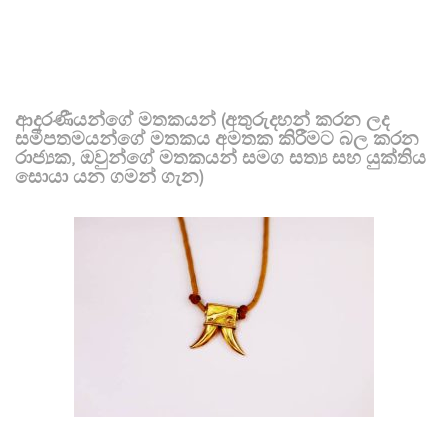
ආදරණීයන්ගේ මතකයන් (අතුරුදහන් කරන ලද
සමීපතමයන්ගේ මතකය අමතක කිරීමට බල කරන
රාජ්‍යක, ඔවුන්ගේ මතකයන් සමග සත්‍ය සහ යුක්තිය
සොයා යන ගමන් ගැන)