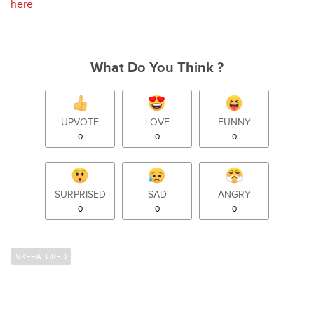
here
What Do You Think ?
UPVOTE
LOVE
FUNNY
0
0
0
SURPRISED
SAD
ANGRY
0
0
0
VKFEATURED