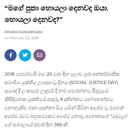
“මගේ පුතා හොයලා දෙනවද ඔයා.
හොයලා දෙනවද?”
ISHARA DANASEKARA
on
February 22, 2018
2018 පෙබරවාරි මස 20 වන දින ලොව පුරා අන්තර්ජාතික
සමාජීය යුක්තිය උදෙසා වූ දිනය (SOCIAL JUSTICE DAY)
සමරද් දී ලංකාවේ උතුරේ දී නම් සමරන්නට සිදුවුයේ
කිසිදිනෙක යුක්තියේ අකුරු 4 දකින්නට හෝ අහන්නට
නොහැකිව එකා දෙන්නා මිය යමින් සිටින අපේම වූ එහෙත්
අපේම රටේ බහුතරයකට අපේම නොවූ අනෙකාගේ “දෙමළා”
ගේ අරගලයේ තවත් දින 366 කි.