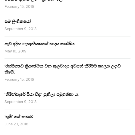
February 15, 2016
සම ලිංගිකයෝ
September 9, 2013
පෑඩ් අඳින ගැහැනියකගේ හෘදය සාක්ෂිය
May 10, 2019
‘රහසිගතව ක්‍රියාත්මක වන කුලවාදය අවසන් කිරීමට කාලය උදාවී
තිබේ.’
February 15, 2016
‘හිමින්සැරේ පියා විදා‘ සුනිලා සමුගත්තා ය.
September 9, 2013
‘භූමි’ ගේ කතාව
June 23, 2016