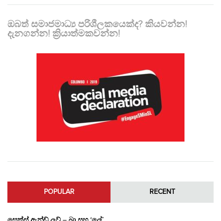
ඔබත් සමාජමාධ්‍ය පරිශීලකයෙක්ද? කියවන්න!
දැනගන්න! ක්‍රියාත්මකවන්න!
POPULAR
RECENT
සෙක්ස් ඇන්ඩ් ලව් – බ්‍රා සහ ‘ලේ’