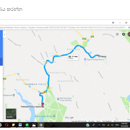
්ෂණය කරන්න.