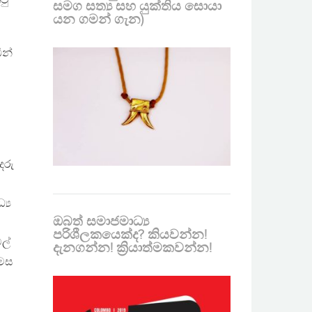
ටු
සමග සත්‍ය සහ යුක්තිය සොයා
යන ගමන් ගැන)
ීන්
දරු
්‍ය
ඔබත් සමාජමාධ්‍ය
පරිශීලකයෙක්ද? කියවන්න!
ල්
දැනගන්න! ක්‍රියාත්මකවන්න!
 මස