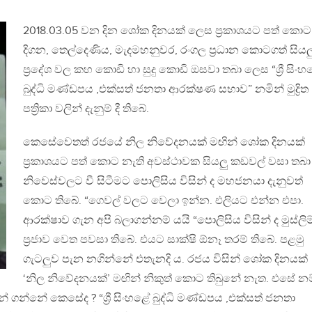
2018.03.05 වන දින ශෝක දිනයක් ලෙස ප්‍රකාශයට පත් කොට
දිගන, තෙල්දෙණිය, මැදමහනුවර, රංගල ප්‍රධාන කොටගත් සියල
ප්‍රදේශ වල කහ කොඩි හා සුදු කොඩි ඔසවා තබා ලෙස “ශ්‍රී සිං
බුද්ධි මණ්ඩපය ,එක්සත් ජනතා ආරක්ෂණ සභාව” නමින් මුද්‍රිත
පත්‍රිකා වලින් දැනුම් දී තිබේ.
කෙසේවෙතත් රජයේ නිල නිවේදනයක් මඟින් ශෝක දිනයක්
ප්‍රකාශයට පත් කොට නැති අවස්ථාවක සියලු කඩවල් වසා තබා
නිවෙස්වලට වී සිටීමට පොලිසිය විසින් ද මහජනයා දැනුවත්
කොට තිබේ. “ගෙවල් වලට වෙලා ඉන්න. එලියට එන්න එපා.
ආරක්ෂාව ගැන අපි බලාගන්නම් යයි “පොලිසිය විසින් ද මුස්ලිම
ප්‍රජාව වෙත පවසා තිබේ. එයට සාක්ෂි ඕනෑ තරම් තිබේ. පළමු
ගැටලුව පැන නගින්නේ එතැනදි ය. රජය විසින් ශෝක දිනයක්
‘නිල නිවේදනයක්’ මඟින් නිකුත් කොට තිබුනේ නැත. එසේ නම
් ගන්නේ කෙසේද ? “ශ්‍රී සිංහළේ බුද්ධි මණ්ඩපය ,එක්සත් ජනතා