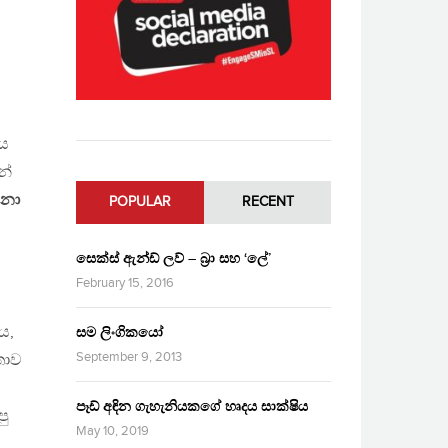
නය
න්
ේනා
POPULAR
RECENT
සෙක්ස් ඇන්ඩ් ලව් – බ්‍රා සහ ‘ලේ’
February 15, 2016
ය,
සම ලිංගිකයෝ
September 9, 2013
තාව
පෑඩ් අඳින ගැහැනියකගේ හෘදය සාක්ෂිය
පු
May 10, 2019