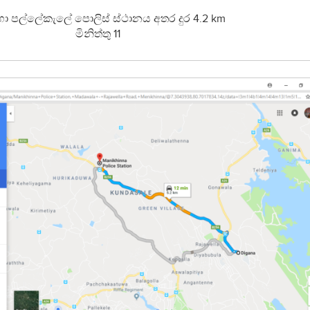
හා පල්ලේකැලේ පොලිස් ස්ථානය අතර දුර 4.2 km
මිනිත්තු 11