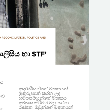
 RECONCILIATION
,
POLITICS AND
ොලීසිය හා STF’
ාර
ආදරණීයන්ගේ මතකයන්
(අතුරුදහන් කරන ලද
ෂාව
සමීපතමයන්ගේ මතකය
අමතක කිරීමට බල කරන
රාජ්‍යක, ඔවුන්ගේ මතකයන්