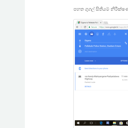
පහත ගුගල් සිතියම් නිරීක