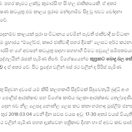
බේ. පහර කෑමට ලක්වූ කුමාරසිංහ සිංහල ජාතිකයෙකි. ඒ අතර
ෂණ කටයුතු එම කාලය පුරාම මන්දගාමිව සිදු වූ බවට චෝදනා
 වේ.
්ව කාලයක් පුරා සංවිධානය වෙමින් පැවති ජාතිවාදී සංවිධාන
්‍රහාරය “ම්ලේච්ජ, කෲර ජාතිවාදී පහර දීමක්” ලෙසට අර්ථ කථ
ුමාරසිංහ ගේ අවසන් කටයුතු සඳහා සහභාගී වීමට පවුලේ සමීපතමය
ුද්ගලයින් රැසක් පැමිණ තිබේ. විශේෂයෙන්ම
කුප්‍රකට බොදු බල ස
ුව
ද ඒ අතර වේ. පිට ප්‍රදේශ වලින් බස් රථ වලින් ද පිරිස් පැමිණ
දුවන දවසේ යම් කිසි කලහකාරී සිදුවීමක් සිදුවෙතැයි බුද්ධි අංශ
ව පොලිස් ආරක්ෂාව සහ විශේෂ කාර්ය බලකා ආරක්ෂාව තෙල්දෙණි
ලබා දෙන බව නිල ලෙසද නොනිල ලෙස කට කතා හරහාද මුස්ලිම් ජන
ුර 2018.03.04 වෙනි දින සවස වයස අවු: 17-30 අතර වයස් වියැති
ිල් රථ වලින් පැමිණ පහත දැක්වෙන පත්‍රිකාව දිගන හා ඒ අවට කඩ සාප්