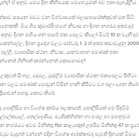
්ද? ඒ අනුව මෙය දින කිහිපයක මෙහෙයුමක් බව ඉතා පැහැදිලිය.
රක්ෂාව සපයන බවට වන විශ්වාසයත් බලාපොරෝත්තුවත් මත සිටි
ේ අනෙකකි. මිය ගිය කුමාරසිංහගේ නිවාස හා දිගන නගරය අතර දුර
 අනුව දිගන මහියංගන පාරේ එක පෙලට කිලෝ මීටර් 10 ක වැනි දුර
ෙන්ගල්ල, දිගන ප්‍රදේශ වලට පස්වරු 1- 2 ත් අතර කඩාවැදුනු 200
් පල්ලි, ව්‍යාපාරික ස්ථන, නිවාස, යානවාහන පමණක් ඉතා
රන්නෙත් ගිනිබත් කරන්නෙත් කොහොමද?
ුවත් සිංහල, දෙමල, මුස්ලිම් ව්‍යාපාරික ස්ථාන එකපෙලට පිහිටා
ික ස්ථාන වලට පමණක් මොවුන් විසින් හානි කිරීමට වග බලා ගෙන තිබේ
්‍රියාවන් පහසු කොට තිබේ.
පොලිසිය හා විශේෂ කාර්ය බලකායත්, පොලිසියත් මේ සිදුවීම්
ල්ලේකැලේ, තෙල්දෙණිය, මැණික්හින්න හා රංගල හා මහනුවර
න නගරයට අවම මිනිත්තු 11ක කාලයකුත් උපරිම මිනිත්තු 47 ක ප්‍ර
වැඩ වැදගත් වන්නේ එදින විශේෂ ආරක්ෂාවද පැවති දිනයක් වීමය.