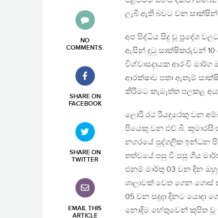
එළිපිටම සහය දක්වා තිබෙන 
ලැබී ඇති බවට වන සාක්ෂින
අප සිද්ධිය සිදු වූ ප්‍රදේ
NO
COMMENTS
.
ඇසින් දුටු සාක්ෂිකරුවන් 10 
විශ්වාසදායක ආරංචි මාර්ග
ආරක්ෂාව පතා ඇතැම් සාක
කිරීමට කැමැත්ත පලකළ අය
SHARE ON
FACEBOOK
ලොරි රථ රියදුරෙකු වන අම්බ
පියෙකු වන එච්.බී. කුමාරස
නගරයේ පුද්ගලික ඉන්ධන පිර
SHARE ON
තත්වයේ පසු වී පසු ගිය මා
TWITTER
එනම් මාර්තු 03 වන දින ඔ
ශාලාවක් වෙත ගෙන ගොස් ති
05 වන සදුදා දිනට යොදා ගෙ
EMAIL THIS
නොදිම හේතුවෙන් කුපිත වූ ත්
ARTICLE