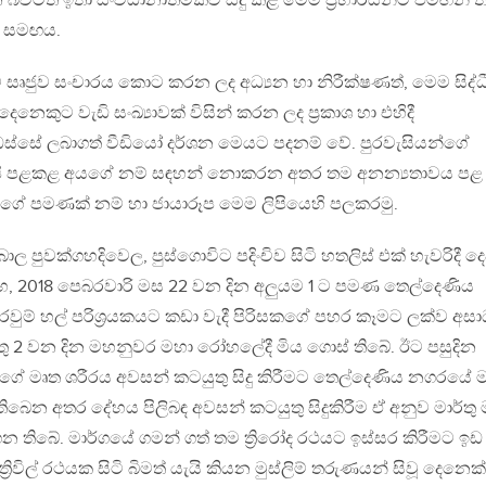
බවටත් ඉතා සංවිධානාත්මකව සිදු කළ මෙම ප්‍රහාරයන්ට එමඟින් ත
් සමඟය.
ශ වලට සෘජුව සංචාරය කොට කරන ලද අධ්‍යන හා නිරීක්ෂණත්, මෙම සිද්ධ
දෙනෙකුට වැඩි සංඛ්‍යාවක් විසින් කරන ලද ප්‍රකාශ හා එහිදී
 ඔස්සේ ලබාගත් වීඩියෝ දර්ශන මෙයට පදනම් වේ. පුරවැසියන්ගේ
්ෂි පළකළ අයගේ නම් සඳහන් නොකරන අතර තම අනන්‍යතාවය පළ
ගේ පමණක් නම් හා ජායාරූප මෙම ලිපියෙහි පලකරමු.
ාල පුවක්ගහදිවෙල, පුස්ගොවිට පදිංචිව සිටි හතලිස් එක් හැවරිදී දෙ
ිංහ, 2018 පෙබරවාරි මස 22 වන දින අලුයම 1 ට පමණ තෙල්දෙණිය
වුම් හල් පරිශ්‍රයකයට කඩා වැදී පිරිසකගේ පහර කෑමට ලක්ව අසාධ
ර්තු 2 වන දින මහනුවර මහා රෝහලේදී මිය ගොස් තිබේ. ඊට පසුදින
හුගේ මෘත ශරීරය අවසන් කටයුතු සිදු කිරීමට තෙල්දෙණිය නගරයේ ම
බෙන අතර දේහය පිලිබඳ අවසන් කටයුතු සිදුකිරීම ඒ අනුව මාර්තු
න තිබේ. මාර්ගයේ ගමන් ගත් තම ත්‍රිරෝද රථයට ඉස්සර කිරීමට ඉඩ
‍රිවිල් රථයක සිටි බිමත් යැයි කියන මුස්ලිම් තරුණයන් සිවූ දෙනෙක්