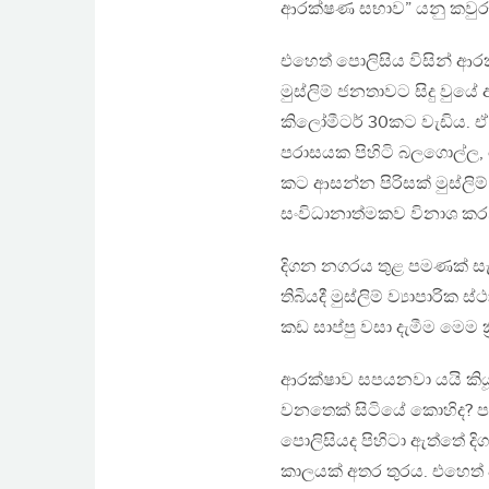
ආරක්ෂණ සභාව” යනු කවුරුන
එහෙත් පොලිසිය විසින් ආ
මුස්ලිම් ජනතාවට සිදු වුය
කිලෝමීටර් 30කට වැඩිය. ඒ
පරාසයක පිහිටි බලගොල්ල, ක
කට ආසන්න පිරිසක් මුස්ලිම
සංවිධානාත්මකව විනාශ ක
දිගන නගරය තුළ පමණක් සැලක
තිබියදී මුස්ලිම් ව්‍යාපාර
කඩ සාප්පු වසා දැමීම මෙම ක
ආරක්ෂාව සපයනවා යයි කියූ 
වනතෙක් සිටියේ කොහිද? ප
පොලිසියද පිහිටා ඇත්තේ දිග
කාලයක් අතර තුරය. එහෙත් 