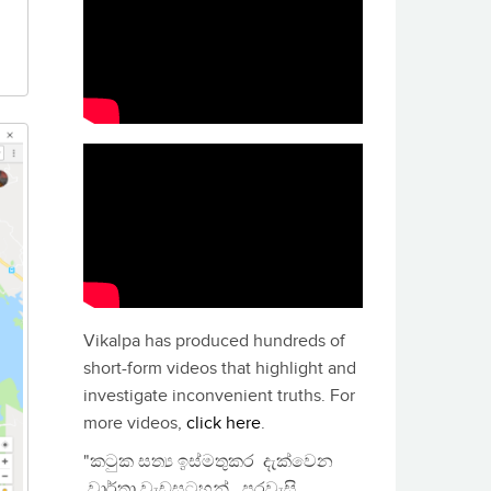
Vikalpa has produced hundreds of
short-form videos that highlight and
investigate inconvenient truths. For
more videos,
click here
.
"කටුක සත්‍ය ඉස්මතුකර දැක්වෙන
වාර්තා වැඩසටහන්, පුරවැසි