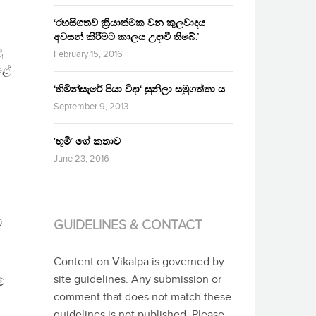
‘රහසිගතව ක්‍රියාත්මක වන කුලවාදය
අවසන් කිරීමට කාලය උදාවී තිබේ.’
ු
February 15, 2016
හළේ
‘හිමින්සැරේ පියා විදා‘ සුනිලා සමුගත්තා ය.
September 9, 2013
‘භූමි’ ගේ කතාව
June 23, 2016
්
GUIDELINES & CONTACT
Content on Vikalpa is governed by
site guidelines. Any submission or
්
comment that does not match these
guidelines is not published. Please