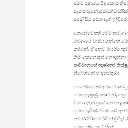
මෙම ප්‍රහාරය සිදු කොට ති
සැකකරුවන් සම්බන්ධ පරීක්
පොලිසිය වෙත දැන් ඉදිරිපත්
කෙසේවෙතත් මෙම කරුණ පදනම
මරණයේ වාසිය ගන්නේ මෙම ප
කරමිනි. ඒ අනුව මියගිය ක
කිසි කෙනෙකුත් නොදන්නා ප
සංවිධානයේ ඥාණසාර භික්ෂ
තිබෙන්නේ ඒ අතරතුරය.
කෙසේවෙතත් අවසන් කටයුතු සි
වෙත ලැබුණු තොරතුරු අනු
දිගන ඇතුළු ප්‍රදේශ වෙත 
වෙත පැමිණ තිබේ. මේ අතර ත
තරුණ පිරිසක් විසින් ත්‍රිව
වෙත බෙදා හැර තිබේ.