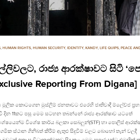
S
,
HUMAN RIGHTS
,
HUMAN SECURITY
,
IDENTITY
,
KANDY
,
LIFE QUIPS
,
PEACE AND
ල්ලිවලට, රාජ්‍ය ආරක්ෂාවට සිටි ‘ප
Exclusive Reporting From Digana]
ේශය මූලික කොටගෙන මුස්ලිම් ජනතාවට එරෙහි ජාතිවාදී ම්ලේච්ජ ප්‍රහ
 සිදුවී දින 11කට පසු මෙම සටහන තබන්නේ රාජ්‍ය ආරක්ෂාව යටතේ
ිශේෂයෙන්ම විශේෂ කාර්ය බලකා සෙබලුන්(STF) හා පොලිස් ආරක්
ක ස්ථාන ගිනිබත් කිරීම් ඇතුළු සිදුවීම් වලට බොහෝ තැන් වලදී