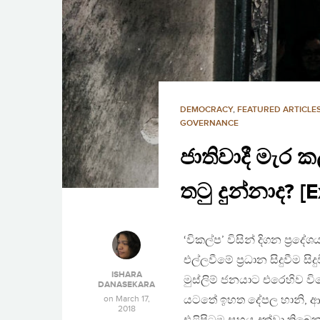
DEMOCRACY
,
FEATURED ARTICLE
GOVERNANCE
ජාතිවාදී මැර ක
තටු දුන්නාද? [
‘විකල්ප’ විසින් දිගන ප්‍රද
එල්ලවීමේ ප්‍රධාන සිදුවීම
ISHARA
මුස්ලිම් ජනයාට එරෙහිව ව
DANASEKARA
on
March 17,
යටතේ ඉහත දේපල හානි, ආගමි
2018