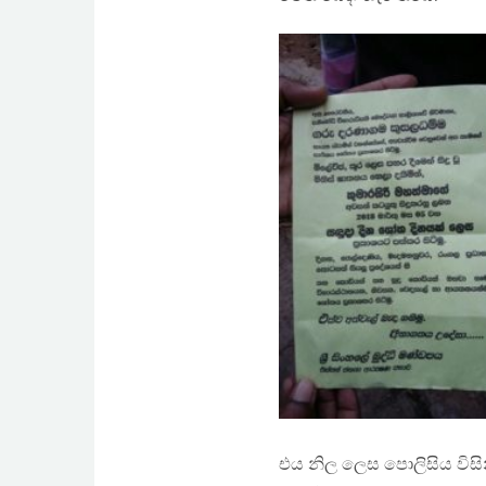
එය නිල ලෙස පොලිසිය විසින