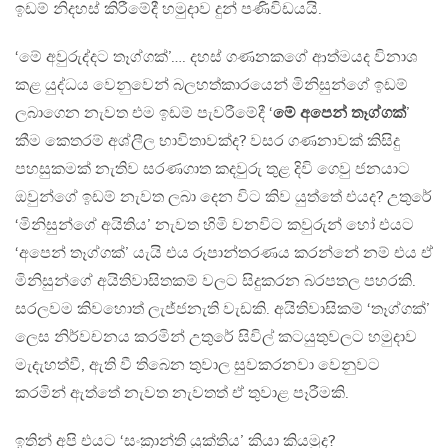
ඉඩම් නිදහස් කිරීමේදී හමුදාව දුන් පණිවිඩයයි.
‘මේ අවුරුද්දට තෑග්ගක්’…. දහස් ගණනකගේ ආත්මයද විනාශ
කළ යුද්ධය වෙනුවෙන් බලහත්කාරයෙන් මිනිසුන්ගේ ඉඩම්
ලබාගෙන නැවත එම ඉඩම් පැවරීමේදී ‘
මේ අපෙන් තෑග්ගක්
’
කීම කෙතරම් අශ්ලීල භාවිතාවක්ද? වසර ගණනාවක් කිසිදු
පහසුකමක් නැතිව සරණගාත කදවුරු තුළ දිවි ගෙවු ජනයාට
ඔවුන්ගේ ඉඩම් නැවත ලබා දෙන විට කිව යුත්තේ එයද? උතුරේ
‘මිනිසුන්ගේ අයිතිය’ නැවත හිමි වනවිට කවුරුන් හෝ එයට
‘අපෙන් තෑග්ගක්’ යැයි එය රූපාන්තරණය කරන්නේ නම් එය ඒ
මිනිසුන්ගේ අයිතිවාසිතකම් වලට සිදුකරන බරපතල පහරකි.
සරලවම කිවහොත් ලැජ්ජනැති වැඩකි. අයිතිවාසිකම් ‘තෑග්ගක්’
ලෙස නිර්වචනය කරමින් උතුරේ සිවිල් කටයුතුවලට හමුදාව
මැදැහත්වී, ඇති වී තිබෙන තුවාල සුවකරනවා වෙනුවට
කරමින් ඇත්තේ නැවත නැවතත් ඒ තුවාළ පෑරීමකි.
ඉතින් අපි එයට ‘සංක්‍රාන්ති යුක්තිය’ කියා කියමුද?