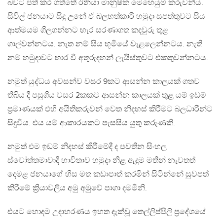
බවට පත් කර ගත්තේ ඊනියා මානුෂික මෙහෙයුම් කරුවන්ය.
සිවිල් ජනයාට සිදු උනේ ඒ බලහත්කාරී හමුදා සපත්තුවට සිය
ආත්මයම ගිලගන්නට හැර සරණාගත කදවුරු තුළ
ගාල්වන්නටය. නැත නම් සිය භූමියේ වැළලෙන්නටය. නැති
නම් හමුදාවට භාර වී අතුරුදහන් ලැයිස්තුවට එකතුවන්නටය.
නමුත් යුද්ධය අවසන්ව වසර 9කට ආසන්න කාලයක් ගතව
තිබිය දී පසුගිය වසර 2කකට ආසන්න කාලයක් තුළ යම් ඉඩම්
ප්‍රමාණයක් එහි අයිතිකරුවන් වෙත නිදහස් කිරීමට බලධාරීන්ට
සිදුවිය. එය යම් ආකාරයකට පැසසිය යුතු කරුණකි.
නමුත් එම ඉඩම් නිදහස් කිරීමේදී ද පවතින සිංහල
ස්වෝත්තමාවාදී භාවිතාව හමුදා නිළ ඇදුම මතින් නැවතත්
දෙමළ ජනයාගේ හිස මත කඩාපාත් කරමින් සිටින්නේ සුවපත්
කිරීමේ ක්‍රියාවලිය අමු අමුවේ පාගා දමමිනි.
එයට හොදම උදාහරණය ඉහත දැක්වූ තෙල්ලිප්පිලි ප්‍රදේශයේ