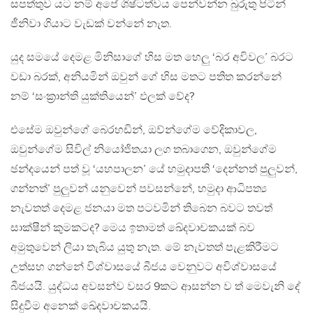
සපත්තුව යට නම් අපේ ශිෂ්ටත්වය පෙන්වන්න බුරුතු පිටින්
ජීනිවා ගියාට වැඩක් වන්නේ නැත.
යුද සමයේ දෙමළ මිනිසාගේ හිස මත හෙලු ‘බර අවිවල’ බරට
වඩා බරක්, අනියමින් ඔවුන් ගේ හිස මතට පතිත කරන්නේ
නම් ‘සංක්‍රාන්ති යුක්තියෙන්’ ඵලක් වේද?
එසේම ඔවුන්ගේ බෙරහඩින්, ඔව්න්ගේම වේදිකාවල,
ඔවුන්ගේම සිවිල් නියෝජිතයා ලග තබාගෙන, ඔවුන්ගේම
ඡන්දයෙන් පත් වූ ‘යහපාලන’ යේ හමුදාපති ‘දෙන්නත් පුලුවන්,
ගන්නත්’ පුලුවන් යනුවෙන් පවසන්නේ, හමුදා ආධිපත්‍ය
නැවතත් දෙමළ ජනයා මත පටවමින් තිබෙන බවට තවත්
සාක්ෂීන් කුමකටද? මෙය ඉතාමත් ඛේදවාචකයක් බව
අමුතුවෙන් ලියා තැබිය යුතු නැත. මේ නැවතත් පැළකිරීමට
උත්සහ ගන්නේ විශ්වාසයේ බීජය වෙනුවට අවිශ්වාසයේ
බීජයයි. යුද්ධය අවසන්ව වසර 9කට ආසන්න ව ත් මෙවැනි දේ
සිදුවීම අනෙක් ඛේදවාචකයයි.