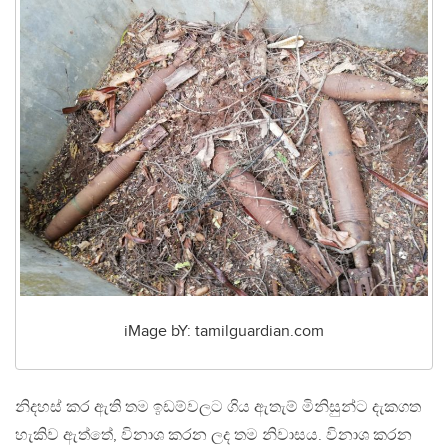
iMage bY: tamilguardian.com
නිදහස් කර ඇති තම ඉඩම්වලට ගිය ඇතැම් මිනිසුන්ට දැකගත
හැකිව ඇත්තේ, විනාශ කරන ලද තම නිවාසය. විනාශ කරන