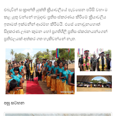
එබැවින් සංක්‍රාන්ති යුක්ති ක්‍රියාවලියේ පැවසෙන පරිසි වහා ම
කළ යුතු වන්නේ හමුදාව ප්‍රතිසංස්කරණය කිරීමේ ක්‍රියාවලිය
ඉතාමත් ඉක්මනින් ආරම්භ කිරීමයි. එසේ නොවුනහොත්
සිදුකරණ ලබන කුමන හෝ ප්‍රගතිශීලී ප්‍රතිසංස්කරනයන්ගෙන්
ප්‍රතිඵලයක් අත්කර ගත හැකිවන්නේ නැත.
පසු සටහන