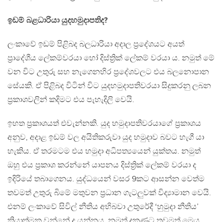
ඉඩම් බළධාරියා යුදහමුදාපතිද?
ලංකාවේ ඉඩම් පිළිබද බලධාරියා අදාල ප්‍රදේශයට අයත්
ප්‍රාදේශීය ලේකම්වරයා හෝ දිස්ත්‍රික් ලේකම් වරයා ය. නමුත් මේ
වන විට උතුරු සහ නැගෙනහිර ප්‍රදේශවලට එය බලනොපාන
සේයකි. ඒ පිළිබද විටින් විට යුදහමුදාපතිවරයා සිදුකරනු ලබන
ප්‍රකාශවලින් කදිමට එය පැහැදිලි වෙයි.
ඉහත ප්‍රකාශයත් එවැන්නකි. යුද හමුදාපතිවරයාගේ ප්‍රකාශය
අනුව, අදාළ ඉඩම් වල අයිතිකරුවා යුද හමුදාව බවට හැගී යා
හැකිය. ඒ තරමටම එය හමුදා අධිපත්‍යයෙන් යුක්තය. නමුත්
ඔහු එය ප්‍රකාශ කරන්නේ යාපනය දිස්ත්‍රික් ලේකම් වරයා ද
ඉදිරියේ තබාගෙනය. යුද්ධයෙන් වසර 9කට ආසන්න වෙත්ම
තවමත් උතුරු බිමේ මතුවන ප්‍රධාන ගැටලුවක් විද්‍යාමාන වෙයි.
එනම් ලංකාවේ සිවිල් නීතිය අභිබවා උතුරේදී ‘හුමුදා නීතිය’
ක්‍රියාත්මක වන්නේ ද යන්නය. නමුත් දකුණට තවමත් මෙය