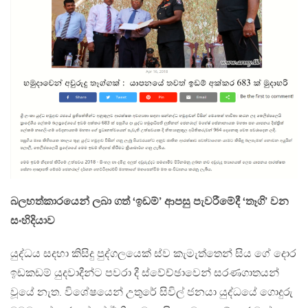
බලහත්කාරයෙන් ලබා ගත් ‘ඉඩම්’ ආපසු පැවරීමේදී ‘තෑගි’ වන
සංහිදියාව
යුද්ධය සදහා කිසිදු පුද්ගලයෙක් ස්ව කැමැත්තෙන් සිය ගේ දොර
ඉඩකඩම් යුදවාදීන්ට පවරා දී ස්වේච්ඡාවෙන් සරණගාතයන්
වූයේ නැත. විශේෂයෙන් උතුරේ සිවිල් ජනයා යුද්ධයේ ගොදුරු