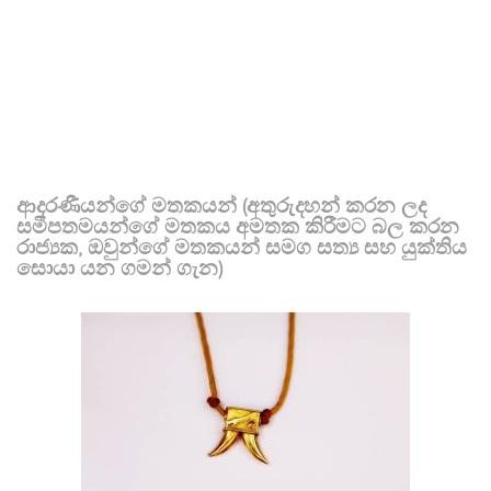
ආදරණීයන්ගේ මතකයන් (අතුරුදහන් කරන ලද
සමීපතමයන්ගේ මතකය අමතක කිරීමට බල කරන
රාජ්‍යක, ඔවුන්ගේ මතකයන් සමග සත්‍ය සහ යුක්තිය
සොයා යන ගමන් ගැන)