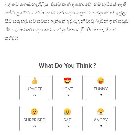
ලද තම ගොඩනැගිලිය. එපමණක් ද නොවේ. තම භූමියේ ඇති
සජීවි උණ්ඩය. ඒවා ඉවත් කර දෙන ලෙසට හමුදාවෙන් ඉල්ලා
සිටි පසු හමුදාව පවසා ඇත්තේ අවුරුදු නිවාඩු බැවින් ඉන් පසුව
ඒවා ඉවත්කර දෙන බවය. ඒ දුන්නා යැයි කියන තෑග්ගේ
තරමය.
What Do You Think ?
UPVOTE
LOVE
FUNNY
0
0
0
SURPRISED
SAD
ANGRY
0
0
0