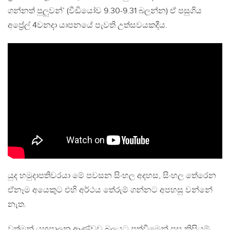
ගන්නත් පුලුවන්’ (වීඩියෝව 9.30-9.31 බලන්න) ඒ පසුගිය
අප්‍රේල් 4වනදා යාපනයේ පැවති උත්සවයකදීය.
යුද හමුදාපතිවරයා මේ පවසන සිංහල අදහස, සිංහල තේරෙන
ඒනෑම අයෙකුට එහි අර්ථය තේරුම් ගන්නට අපහසු වන්නේ
නැත.
වත්මන් යහපාලන ආණ්ඩුව බලයට පත්වීමෙන් පසු කිසියම්