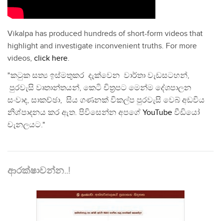
Vikalpa has produced hundreds of short-form videos that
highlight and investigate inconvenient truths. For more
videos,
click here
.
"කටුක සත්‍ය ඉස්මතුකර දැක්වෙන වාර්තා වැඩසටහන්,
පුරවැසි වෘතාන්තයන්, කෙටි චිත්‍රපට මෙන්ම දේශපාලන
සංවාද, සාකච්ඡා, සිය ගණනක් විකල්ප පුරවැසි වෙබ් අඩවිය
නිශ්පාදනය කර ඇත. පිවිසෙන්න අපගේ
YouTube
වීඩියෝ
චැනලයට."
ආරක්ෂාවන්න..!