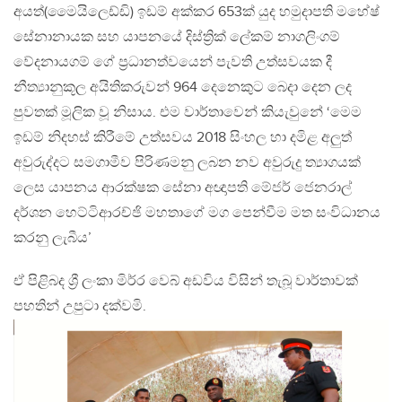
අයත්(මෛයිලෙඩ්ඩි) ඉඩම් අක්කර 653ක් යුද හමුදාපති මහේෂ්
සේනානායක සහ යාපනයේ දිස්ත්‍රික් ලේකම් නාගලිංගම්
වේදනායගම් ගේ ප්‍රධානත්වයෙන් පැවති උත්සවයක දී
නීත්‍යානුකූල අයිතිකරුවන් 964 දෙනෙකුට බෙදා දෙන ලද
පුවතක් මූලික වූ නිසාය. එම වාර්තාවෙන් කියැවුනේ ‘මෙම
ඉඩම් නිදහස් කිරීමේ උත්සවය 2018 සිංහල හා දමිළ අලුත්
අවුරුද්දට සමගාමීව පිරිණමනු ලබන නව අවුරුදු ත්‍යාගයක්
ලෙස යාපනය ආරක්ෂක සේනා අඥාපති මේජර් ජෙනරාල්
දර්ශන හෙට්ටිආරච්ඡි මහතාගේ මග පෙන්වීම මත සංවිධානය
කරනු ලැබීය’
ඒ පිළිබද ශ්‍රී ලංකා මිර්ර වෙබ් අඩවිය විසින් තැබූ වාර්තාවක්
පහතින් උපුටා දක්වමි.