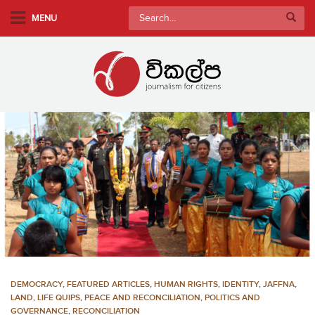
S
Search
MENU
k
for:
i
p
t
o
m
a
i
n
c
o
n
t
e
n
DEMOCRACY
,
FEATURED ARTICLES
,
HUMAN RIGHTS
,
IDENTITY
,
JAFFNA
,
t
LAND
,
LIFE QUIPS
,
PEACE AND RECONCILIATION
,
POLITICS AND
GOVERNANCE
,
RECONCILIATION