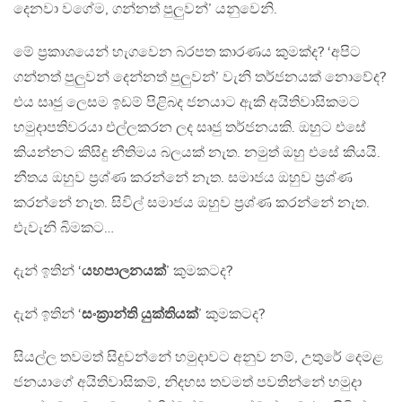
දෙනවා වගේම, ගන්නත් පුලුවන්’ යනුවෙනි.
මේ ප්‍රකාශයෙන් හැගවෙන බරපත කාරණය කුමක්ද? ‘අපිට
ගන්නත් පුලුවන් දෙන්නත් පුලුවන්’ වැනි තර්ජනයක් නොවේද?
එය සෘජු ලෙසම ඉඩම් පිළිබද ජනයාට ඇකි අයිතිවාසිකමට
හමුදාපතිවරයා එල්ලකරන ලද සෘජු තර්ජනයකි. ඔහුට එසේ
කියන්නට කිසිදු නීතිමය බලයක් නැත. නමුත් ඔහු එසේ කියයි.
නීතය ඔහුව ප්‍රශ්ණ කරන්නේ නැත. සමාජය ඔහුව ප්‍රශ්ණ
කරන්නේ නැත. සිවිල් සමාජය ඔහුව ප්‍රශ්ණ කරන්නේ නැත.
එැවැනි බිමකට…
දැන් ඉතින් ‘
යහපාලනයක්
’ කුමකටද?
දැන් ඉතින් ‘
සංක්‍රාන්ති යුක්තියක්
’ කුමකටද?
සියල්ල තවමත් සිදුවන්නේ හමුදාවට අනුව නම්, උතුරේ දෙමළ
ජනයාගේ අයිතිවාසිකම්, නිදහස තවමත් පවතින්නේ හමුදා