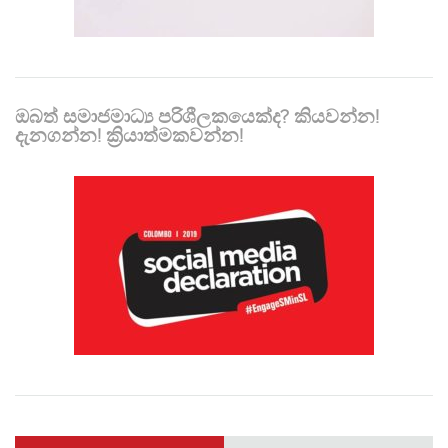
ඔබත් සමාජමාධ්‍ය පරිශීලකයෙක්ද? කියවන්න!
දැනගන්න! ක්‍රියාත්මකවන්න!