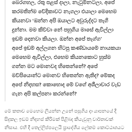
බෙරගහල, රතු පළස් දාලා, නැටුම්නටලා, අපේ
කරමතින්ම වේදිකාවට නැගලා එයාලා මෙහෙම
කියනවා ‘ඔන්න අපි ඔයාලට අවුරුද්දට තෑගි
දුන්නා. මම කිව්වා නේ පහුගිය මාසේ ඇවිල්ලා
ඉඩම් දෙනවා කියලා. ඔන්න අපේ තෑග්ග’
අපේ ඉඩම් අල්ලගන හිටපු කණ්ඩායමේ නායකයා
මෙහෙම ඇවිල්ලා, එහෙම කියනකොට හුස්ම
ගන්න මට මොනවද හිතෙන්නේ? අපේ
මව්පියොන්ට මොනව හිතෙන්න ඇතිද? මේකද
අපේ නිදහස? කොහොද මේ වගේ අශීලාචාර වැඩ
ගැන අපි කල්පනා කරන්නේ?
මේ කතාව මෙහෙම ලියන්න උනේ පසුගිය දා යාපනයේ දී
සිදුකල ඉඩම් නිදහස් කිරීමක් පිළිබද කියැවුනු වාර්තාවක්
නිසාය. එහි දී තෙල්ලිප්පලෙයි ප්‍රාදේශීය ලේකම් කොට්ඨාශයට