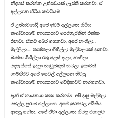
නිදහස් කරන්න උත්සවයක් ලෑස්ති කරනවා, ඒ
අල්ලගන හිටිය කට්ටියම.
ඒ උත්සවයේදී අපේ ඉඩම් අල්ලගන හිටිය
කණ්ඩායමේ නායකයාව පෙරහැරකින් එක්කං
එනවා. ඒකට බෙර ගහනවා, අපේ නංගිලා..
මල්ලිලා…. තාත්තලා ගිහිල්ලා මල්මාලයක් දානවා.
බාප්පා ගිහිල්ලා රතු පලස් දාලා, නංගිලා
දෙපැත්තේ ඉදලා නැටුමකුත් නටලා ඉතාමත්
ගාම්භිරව අපේ ගෙවල් අල්ලගන හිටපු
කණ්ඩායමේ නායකයාව වේදිකාවට නග්ගනවා.
දැන් ඒ නායකයා කතා කරනවා. අපි දාපු මල්මලා
බෙල්ල පුරාම එල්ලගන. අපේ ඉඩම්වල අයිතිය
ආපසු ගන්න, අපේ ඒවා අල්ලගන හිටපු එයාලට