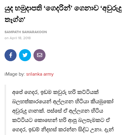
යුද හමුදාපති ‘ගෙදරින්’ ගෙනාව ‘අවුරුදු
තෑග්ග’
SAMPATH SAMARAKOON
on
April 18, 2018
iMage by:
srilanka army
අපේ ගෙදර, ඉඩම කවුරු හරි කට්ටියක්
බලහත්කාරයෙන් අල්ලගන හිටියා කියමුකෝ
අවුරුදු ගානක්. පස්සේ ඒ අල්ලගන හිටිය
කට්ටියට කොහෙන් හරි ආපු බලපෑමකට ඒ
ගෙදර, ඉඩම් නිදහස් කරන්න සිද්ධ උනා. දැන්