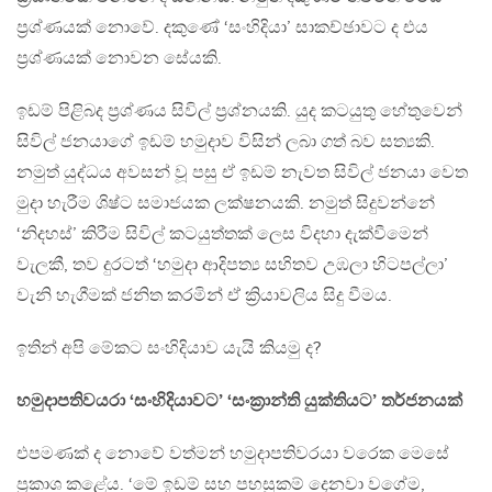
ප්‍රශ්ණයක් නොවේ. දකුණේ ‘සංහිදියා’ සාකච්ඡාවට ද එය
ප්‍රශ්ණයක් නොවන සේයකි.
ඉඩම් පිළිබද ප්‍රශ්ණය සිවිල් ප්‍රශ්නයකි. යුද කටයුතු හේතුවෙන්
සිවිල් ජනයාගේ ඉඩම් හමුදාව විසින් ලබා ගත් බව සත්‍යකි.
නමුත් යුද්ධය අවසන් වූ පසු ඒ ඉඩම් නැවත සිවිල් ජනයා වෙත
මුදා හැරීම ශිෂ්ට සමාජයක ලක්ෂනයකි. නමුත් සිදුවන්නේ
‘නිදහස්’ කිරීම සිවිල් කටයුත්තක් ලෙස විදහා දැක්වීමෙන්
වැලකී, තව දුරටත් ‘හමුදා ආදිපත්‍ය සහිතව උඹලා හිටපල්ලා’
වැනි හැගීමක් ජනිත කරමින් ඒ ක්‍රියාවලිය සිදු වීමය.
ඉතින් අපි මේකට සංහිදියාව යැයි කියමු ද?
හමුදාපතිවයරා ‘සංහිදියාවට’ ‘සංක්‍රාන්ති යුක්තියට’ තර්ජනයක්
එපමණක් ද නොවේ වත්මන් හමුදාපතිවරයා වරෙක මෙසේ
ප්‍රකාශ කළේය. ‘මේ ඉඩම් සහ පහසුකම් දෙනවා වගේම,