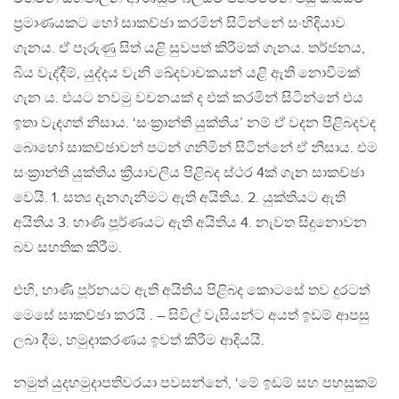
ප්‍රමාණයකට හෝ සාකච්ඡා කරමින් සිටින්නේ සංහිදියාව
ගැනය. ඒ පෑරුණු සිත් යළි සුවපත් කිරීමක් ගැනය. තර්ජනය,
බිය වැද්දීම්, යුද්දය වැනි ඛේදවාචකයන් යළි ඇති නොවීමක්
ගැන ය. එයට නවමු වචනයක් ද එක් කරමින් සිටින්නේ එය
ඉතා වැදගත් නිසාය. ‘සංක්‍රාන්ති යුක්තිය’ නම් ඒ වදන පිළිබදවද
බොහෝ සාකච්ඡාවන් පටන් ගනිමින් සිටින්නේ ඒ නිසාය. එම
සංක්‍රාන්ති යුක්තිය ක්‍රියාවලිය පිළිබද ස්ථර 4ක් ගැන සාකච්ඡා
වෙයි. 1. සත්‍ය දැනගැනීමට ඇති අයිතිය. 2. යුක්තියට ඇති
අයිතිය 3. හාණි පූර්ණයට ඇති අයිතිය 4. නැවත සිදුනොවන
බව සහතික කිරීම.
එහි, හාණි පූර්නයට ඇති අයිතිය පිළිබද කොටසේ තව දුරටත්
මෙසේ සාකච්ඡා කරයි . – සිවිල් වැසියන්ට අයත් ඉඩම් ආපසු
ලබා දීම, හමුදාකරණය ඉවත් කිරීම ආදියයි.
නමුත් යුදහමුදාපතිවරයා පවසන්නේ, ‘මේ ඉඩම් සහ පහසුකම්