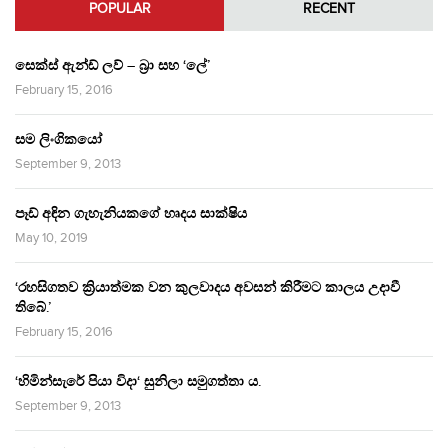
POPULAR
RECENT
සෙක්ස් ඇන්ඩ් ලව් – බ්‍රා සහ ‘ලේ’
February 15, 2016
සම ලිංගිකයෝ
September 9, 2013
පෑඩ් අඳින ගැහැනියකගේ හෘදය සාක්ෂිය
May 10, 2019
‘රහසිගතව ක්‍රියාත්මක වන කුලවාදය අවසන් කිරීමට කාලය උදාවී
තිබේ.’
February 15, 2016
‘හිමින්සැරේ පියා විදා‘ සුනිලා සමුගත්තා ය.
September 9, 2013