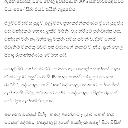
ඇත්ත පොරක් වීමට මහඟු අවස්ථාවක් 2015 ජනවාරියේදී විවිර
විය. පොල් සිරා එයට පයින් ගැසුවේය.
එල්ටීටීඊ සමඟ යුද වැදුණූ මරා, ප්‍රභාකරන්කරණය වූයේ යුද ජය
මිස මිනිස්කම නොසැළකීම මගිනි. එය හරියට පුරාවෘත්ත ගත,
මිනිසුන් මරා කෑ බිහිසුණූ මකරා සමඟ සටන් වැදීමට ගොස්
එවැනිම මකරකු බවට පත් වීරයාගේ කතාව වැනිය. දැන් පොල්
සිරාද රූපාන්තරණය වෙමින් යයි.
පොල් සිරා දැන් ව්‍යවස්ථා වෙනස ගැන පොල් කඩන්නේ නැත.
ඒ වෙනුවට පසුුගිය මැයි 18වනදා පෙනීගියේ යුදවාදය සහ
රණවිරු දේශපාලනය සිරාගේ දේශපාලනය බවට පත්වෙමින්
ඇති බවයි. සිරා, මරා බවට පත්වන දේශපාලන පිල්මාරුවෙහි
කේන්ද්‍රය ඇත්තේ එතැනය.
මේ අතර වාරයේ විහිලු කතාද අසන්නට ලැබේ. එකක් නම්
මරාගේ දේශපාලනඥයකු වූ දයාන් ජයතිලක පොල් සිරා විසින්