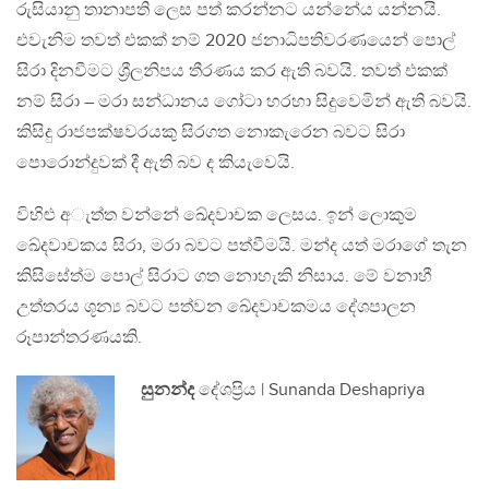
රුසියානු තානාපති ලෙස පත් කරන්නට යන්නේය යන්නයි.
එවැනිම තවත් එකක් නම් 2020 ජනාධිපතිවරණයෙන් පොල්
සිරා දිනවීමට ශ්‍රීලනිපය තීරණය කර ඇති බවයි. තවත් එකක්
නම් සිරා – මරා සන්ධානය ගෝටා හරහා සිදුවෙමින් ඇති බවයි.
කිසිදු රාජපක්ෂවරයකු සිරගත නොකැරෙන බවට සිරා
පොරොන්දුවක් දී ඇති බව ද කියැවෙයි.
විහිළු අැත්ත වන්නේ ඛේදවාචක ලෙසය. ඉන් ලොකුම
ඛේදවාචකය සිරා, මරා බවට පත්වීමයි. මන්ද යත් මරාගේ තැන
කිසිසේත්ම පොල් සිරාට ගත නොහැකි නිසාය. මේ වනාහී
උත්තරය ශූන්‍ය බවට පත්වන ඛේදවාචකමය දේශපාලන
රූපාන්තරණයකි.
සුනන්ද
දේශප්‍රිය | Sunanda Deshapriya