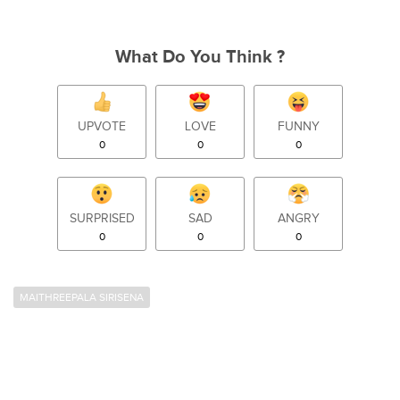
What Do You Think ?
UPVOTE
LOVE
FUNNY
0
0
0
SURPRISED
SAD
ANGRY
0
0
0
MAITHREEPALA SIRISENA