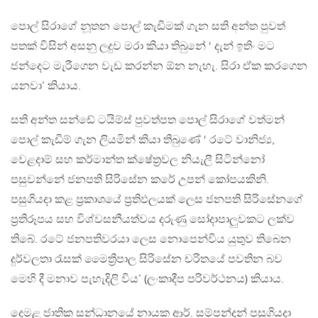
පොල් සිරාගේ නූතන පොල් කැඩීමක් ගැන සති අන්ත පුවත්
පතක් විසින් අසනු ලදුව මරා කියා තිබුනේ ‘ දැන් ඉතිං මට
ජන්දෙට මැරීගෙන වැඩ කරන්න ඕන නැහැ. සිරා ඒක කරගෙන
යනවා’ කියාය.
සති අන්ත සන්ඩේ ටයිම්ස් පුවත්පත පොල් සිරාගේ වත්මන්
පොල් කැඩීම් ගැන ලියමින් කියා තිබුණේ ‘ රටේ වානිජ්‍ය,
වෙළදාම් සහ කර්මාන්ත ක්ෂේත්‍රවල නියැලී සිටින්නෝ
පසුවන්නේ ජනපති සිරිසේන කරේ උපන් කෝපයකිනි.
පසුගියදා කළ ප්‍රකාශයේ ප්‍රතිඵලයක් ලෙස ජනපති සිරිසේනගේ
ප්‍රතිරූපය සහ විශ්වසනීයත්වය දරුණු සෝදාපාලුවකට ලක්ව
තිබේ. රටේ ජනපතිවරයා ලෙස නොපෙන්විය යුතුව තිබෙන
දුර්වලතා රැසක් මෛත්‍රීපාල සිරිසේන චරිතයේ පවතින බව
මෙහි දී මනාව පැහැදිලි විය’ (ලංකාදීප පරිවර්ථනය) කියාය.
දෙමළ ජාතික සන්ධානයේ නායක ආර්. සම්පන්දන් පසුගියදා