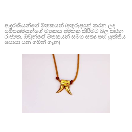
ආදරණීයන්ගේ මතකයන් (අතුරුදහන් කරන ලද
සමීපතමයන්ගේ මතකය අමතක කිරීමට බල කරන
රාජ්‍යක, ඔවුන්ගේ මතකයන් සමග සත්‍ය සහ යුක්තිය
සොයා යන ගමන් ගැන)