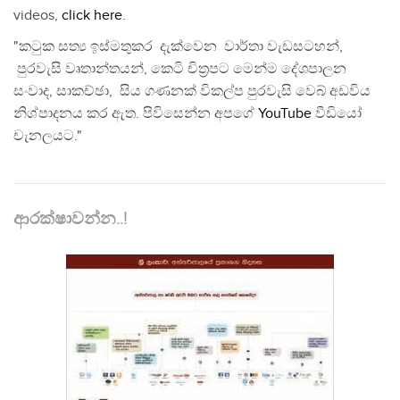
videos,
click here
.
"කටුක සත්‍ය ඉස්මතුකර දැක්වෙන වාර්තා වැඩසටහන්,
පුරවැසි වෘතාන්තයන්, කෙටි චිත්‍රපට මෙන්ම දේශපාලන
සංවාද, සාකච්ඡා, සිය ගණනක් විකල්ප පුරවැසි වෙබ් අඩවිය
නිශ්පාදනය කර ඇත. පිවිසෙන්න අපගේ
YouTube
වීඩියෝ
චැනලයට."
ආරක්ෂාවන්න..!