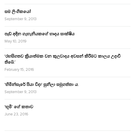
සම ලිංගිකයෝ
September 9, 2013
පෑඩ් අඳින ගැහැනියකගේ හෘදය සාක්ෂිය
May 10, 2019
‘රහසිගතව ක්‍රියාත්මක වන කුලවාදය අවසන් කිරීමට කාලය උදාවී
තිබේ.’
February 15, 2016
‘හිමින්සැරේ පියා විදා‘ සුනිලා සමුගත්තා ය.
September 9, 2013
‘භූමි’ ගේ කතාව
June 23, 2016