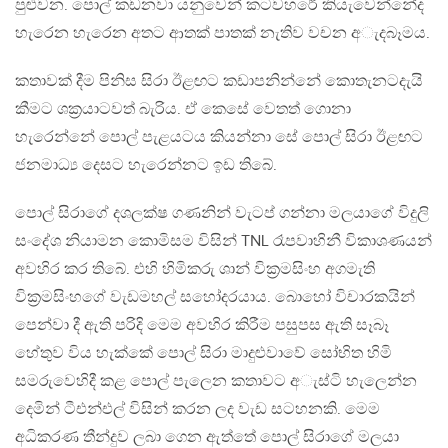
පුළුවන. පොල් කඩනවා යනුවෙන් කටවහරේ කියැවෙන්නේද
හැරෙන හැරෙන අතට ආතක් පාතක් නැතිව වචන අැදබෑමය.
කතාවක් දීම පිනිස සිරා ඊළඟට කඩාපනින්නේ කොතැනටදැයි
කීමට ශක්‍රයාටවත් බැරිය. ඒ කෙසේ වෙතත් ගොනා
හැරෙන්නේ පොල් පැළයටය කියන්නා සේ පොල් සිරා ඊළඟට
ජනමාධ්‍ය දෙසට හැරෙන්නට ඉඩ තිබේ.
පොල් සිරාගේ දශලක්ෂ ගණනින් වැටප් ගන්නා මලයාගේ විදුලි
සංදේශ නියාමන කොමිසම විසින් TNL රෑපවාහිනී විකාශණයන්
අවහිර කර තිබේ. එහි හිමිකරු ශාන් වික්‍රමසිංහ අගමැති
වික්‍රමසිංහගේ වැඩමහල් සහෝදරයාය. බොහෝ විචාරකයින්
පෙන්වා දී ඇති පරිදි මෙම අවහිර කිරීම පසුපස ඇති සෑබෑ
හේතුව විය හැක්කේ පොල් සිරා මාදුළුවාවේ සෝභිත හිමි
සමරුවෙහිදී කළ පොල් පැලෙන කතාවට අැස්ටි හැලෙන්න
දෙමින් ටීඑන්එල් විසින් කරන ලද වැඩ සටහනකි. මෙම
අධිකරණ තීන්දුව ලබා ගෙන ඇත්තේ පොල් සිරාගේ මලයා