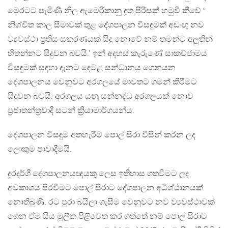
මෙරටට පැමිණි නිල ඇමෙරිකානු දූත පිරිසක් හමුවී කීවේ ‘
නිශ්චිත කාල සීමාවක් තුළ දේශපාලන විසඳුමක් අඩංඟු නව
ව්‍යවස්ථා ප්‍රතිසංසකරණයක් සිදු නොවේ නම් තමන්ට අලුතින්
හිතන්නට සිදුවන බවයි.’ ඉන් අදහස් කැරුණේ සාකච්ජාමය
විසඳුමක් සඳහා දැනට දෙමළ සන්ධානය ගෙනයන
දේශපාලනය වෙනුවට අරගලයේ මාවතට ගමන් කිරීමට
සිදුවන බවයි. අරගලය යනු සන්නද්ධ අරගලයක් නොව
ප්‍රජාතන්ත්‍රවාදී සටන් ක්‍රියාමාර්ගයන්ය.
දේශපාලන විසඳුම අතහැරීම පොල් සිරා විසින් කරන ලද
ලොකුම පාවාදීමයි.
දූරදර්ශී දේශපාලනයඥයකු ලෙස ඉතිහාස ගතවීමට ලද
අවකාශය පිරවීමට පොල් සිරාට දේශපාලන අධිශ්ඨානයක්
නොතිබුණි. රට පුරා බයිලා ගැසීම වෙනුවට නව ව්‍යවස්ථාවක්
ගෙන ඒම සිය මූලික පිළිවෙත කර ගත්තේ නම් පොල් සිරාට