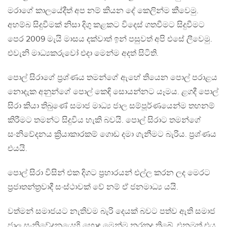
මරාගේ කාලයේදීත් අප නම් කියන දේ කෙලින්ම කීවෙමු.
අහම්බ සිදුවීමක් නිසා දිගු කළකට විදෙස් ගතවීමට සිදුවීමට
පෙර 2009 මැයි මාසය දක්වාත් ඉන් පසුවත් අපි එසේ ලීවෙමු.
එවැනි මාධ්‍යකරුවෝ එදා මෙන්ම අදත් සිටිති.
පොල් සිරාගේ ප්‍රශ්ණය තමන්ගේ ඇහේ තියෙන පොල් පරාළය
නොදැක අනුන්ගේ පොල් කෙඳි සොයන්නට යෑමය. ළගදී පොල්
සිරා කියා තිබුණේ සමාජ මාධ්‍ය ජාල සම්පූර්ණයෙන්ම තහනම්
කිරීමට තමන්ට සිදුවිය හැකි බවයි. පොල් සිරාට තමන්ගේ
සංනිවේදනය ක්‍රියාකාරකම් ගොඩ දමා ගැනීමට බැරිය. ප්‍රශ්ණය
එයයි.
පොල් සිරා විසින් එක දිගට ප්‍රහාරයන් එල්ල කරන ලද මෙරට
ප්‍රජාතන්ත්‍රවාදී සංස්ථාවක් වේ නම් ඒ ජනමාධ්‍ය යයි.
වත්මන් සමාජයට නැතිවම බැරි දෙයක් බවට පත්ව ඇති සමාජ
ජාල සංනිවේදනයෙහි හොඳ මෙන්ම නරකද තිබේ. එනමුත් එය