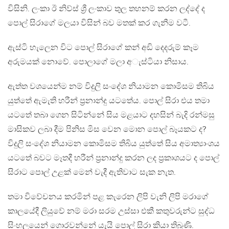
විසිනි. ලංකා ඊ නිව්ස් ශ්‍රී ලංකාව තුල තහනම් කරන ලද්දේ ද
පොල් සිරාගේ මලයා විසින් බව මතක් කර ගැනීම වටී.
ඇස්ටි හැලෙන විට පොල් සිරාගේ කන් අඩි දෙදරුම් කෑම
අරුමයක් නොවේ. පොලාගේ මලා අැස්ටියා නිසාය.
ඇත්ත වශයෙන්ම නම් විදුලි සංදේශ නියාමන කොමිසම තිබිය
යුත්තේ ඇමැති හරීන් ප්‍රනාන්දු යටතේය. පොල් සිරා එය තමා
යටතේ තබා ගෙන සිටින්නේ සිය මළයාට දහසින් බැදි රන්මසු
මාසිකව ලබා දීම පිනිස මිස වෙන මොන පොල් බෑයකට ද?
විදුලි සංදේශ නියාමන කොමිසම තිබිය යුත්තේ සිය අමාත්‍යාංශය
යටතේ බවට මෑතදී හරීන් ප්‍රනාන්දු කරන ලද ප්‍රකාශයට ද පොල්
සිරාට පොල් උළක් මෙන් වැදී ඇතිවාට සැක නැත.
තමා විවේචනය කරමින් පළ කැරෙන ලිපි වැනි ලිපි මරාගේ
කාලයේදී ලියුවේ නම් මරා සරම උස්සා එකී කතුවරුන්ට සුද්ධ
සිංහලයෙන් ගොරවන්නේ යැයි පොල් සිරා කියා තිබුණි.