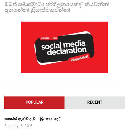
ඔබත් සමාජමාධ්‍ය පරිශීලකයෙක්ද? කියවන්න!
දැනගන්න! ක්‍රියාත්මකවන්න!
POPULAR
RECENT
සෙක්ස් ඇන්ඩ් ලව් – බ්‍රා සහ ‘ලේ’
February 15, 2016