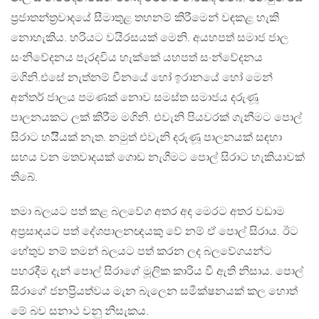
ප්‍රජාතන්ත්‍රවාදයේ සීමාතුළ තහනම් කිරීමෙන් වඳකළ හැකි
නොහැකිය. හරියට වයිරසයක් මෙනි. අයහපත් සමාජ ජාල
සංනිවේදනය පැරදවිය හැක්කේ යහපත් සංන්වේදනය
මගිනි.එසේ නැත්නම් චීනයේ හෝ ඉරානයේ හෝ මෙන්
අන්තර් ජාලය පමණක් නොව සමස්ත සමාජය දරුණූ
පාලනයකට ලක් කිරීම මගිනි. එවැනි පියවරක් ගැනීමට පොල්
සිරාට හයිියක් නැත. නමුත් එවැනි දරුණූ පාලනයක් සඳහා
සහය වන මතවාදයක් ගොඩ නැගීමට පොල් සිරාට හැකියාවක්
තිබේ.
තමා බලයට පත් කළ බලවේග අතර අද මෙරට අතර වඩාම
අප්‍රසාදයට පත් දේශපාලනඥයකු වේ නම් ඒ පොල් සිරාය. ඊට
හේතුව නම් තමන් බලයට පත් කරන ලද බලවේගයන්ට
පහරදීම දැන් පොල් සිරාගේ මූලික කාරිය වී ඇති නිසාය. පොල්
සිරාගේ ජනප්‍රියත්වය මැන බැලෙන සමීක්ෂනයක් කල හොත්
මේ බව සනාථ වනු නිසැකය.