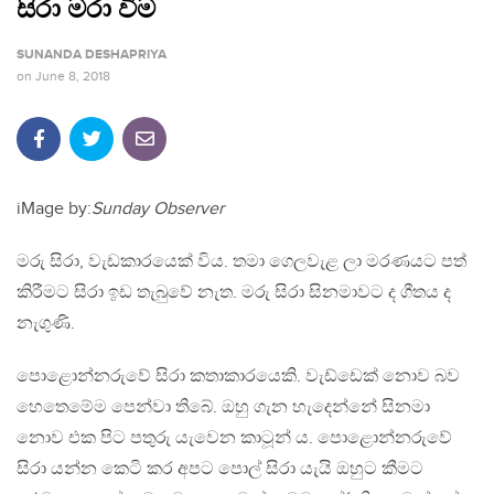
සිරා මරා වීම
SUNANDA DESHAPRIYA
on
June 8, 2018
iMage by:
Sunday Observer
මරු සිරා, වැඩකාරයෙක් විය. තමා ගෙලවැළ ලා මරණයට පත්
කිරීමට සිරා ඉඩ තැබුවේ නැත. මරු සිරා සිනමාවට ද ගීතය ද
නැගුණි.
පොළොන්නරුවේ සිරා කතාකාරයෙකි. වැඩ්ඩෙක් නොව බව
හෙතෙමේම පෙන්වා තිබේ. ඔහු ගැන හැදෙන්නේ සිනමා
නොව එක පිට පතුරු යැවෙන කාටූන් ය. පොළොන්නරුවේ
සිරා යන්න කෙටි කර අපට පොල් සිරා යැයි ඔහුට කීමට