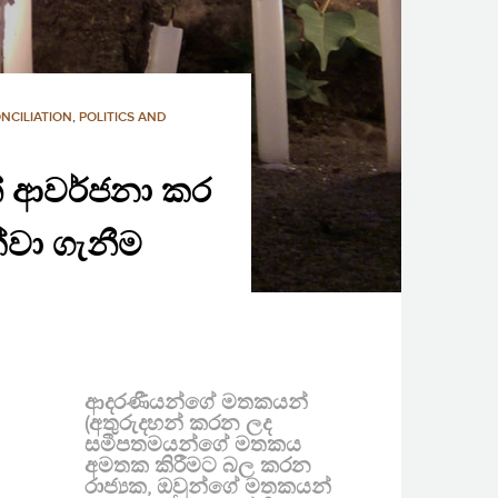
NCILIATION
,
POLITICS AND
න් ආවර්ජනා කර
්වා ගැනීම
ආදරණීයන්ගේ මතකයන්
(අතුරුදහන් කරන ලද
සමීපතමයන්ගේ මතකය
අමතක කිරීමට බල කරන
රාජ්‍යක, ඔවුන්ගේ මතකයන්