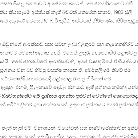
ි වෙසෙන සියලූ ජනතාවට අයත් වන බවටත්, යම් ජනවර්ගයකට එහි
තිය කියාපෑමේ අයිතියක් නැති බවටත් කෙරෙන කතාව, 1983 ජුලි
ේ දකුණේ වෙසෙන්ට බැරි කුරිරු තත්වයක් නිර්මාණය කිරීම තුළින
 ඔවුන්ගේ ආරක්ෂාව පතා යවන ලද්දේ උතුරට සහ නැගෙනහිරට ය
ජනතාවට වෙනත් තැනක නැති, එහෙත් උතුරු නැගෙනහිර පළාත්වල
යයි. ‘අපේ ජනතාවගේ ආරක්ෂාවත්’, ‘අපේ වාසභූමියේ ඒකීයත්වයත
‍්‍රශ්නය වන බව හිටපු විපක්ෂ නායක ඒ. අමිර්තලිංගම් කීවේ එම
 සර්ව-පාක්ෂික සමුළුවේදී වල්පොල රාහුල හිමියෝ මේ
් ඇසූහ. එනම්, ශ‍්‍රී ලංකාවේ දෙමළ ජනයාට ඇති ප‍්‍රශ්නය කුමක්ද යන්
ත් ඔබවහන්සේට මේ ප‍්‍රශ්නය අහන්න පුළුවන් වෙන්නේ කොහොමද
න් අමිර්තලිංගම් ඉතා ශෝකයෙන් යුතුව ඒ ප‍්‍රශ්නයට තවත් ප‍්‍රශ්නයක
තැන් නැති වීම්, විනාශයන්, වියෝවන් සහ නෂ්ටාපේක්ෂාවන් අත්වි
දියානු සම්භවයෙන් යුතු ශ‍්‍රී ලාංකීය දෙමළ ජනතාවත්, මේ ජූලි දවස් සිය