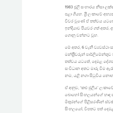
1983 ජූලි සංහාරය නිසා 
පළා ගියහ. ශ‍්‍රී ලංකාවේ 
විවර වුණේ ඒ තත්වය යටතේ 
ඉන්දියාව පියවර ගත් අතර,
ගොනු වන්නට වූහ.
මේ අතර, 6 වැනි ව්‍යවස්ථ
මන්ත‍්‍රීවරුන් පාර්ලිමේන්
තත්වය යටතේ, දෙමළ දේශප
සංවිධාන අතට මාරු වීම ඇරැඹුණ
නම, යළි නගා සිටුවිය නොහැ
ඒ අනුව, ‘කළු ජුලිය’ ලංකා
බොහෝ සිංහලයන්ගේ හෘද සා
මිතුරන්ගේ පිළිසරණින් ස්
සිංහලයෝ, විපතට පත් දෙ