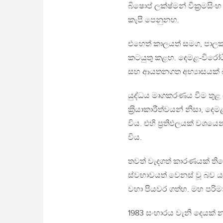
බිෂොප් ලක්ෂ්මන් වික‍්‍ර
කැපී පෙනුනහ.
එහෙත් කාලයත් සමග, පාලක ප
කටයුතු කළහ. දෙමළ-විරෝධී ප
සහ ආයතනගත අභ්‍යාසයක් 
යුද්ධය මෘගකරණය වීම තුළ 
ක‍්‍රියාකාරීත්වයන් නිසා,
විය. එහි ප‍්‍රතිඵලයක් වශය
විය.
තවත් වැදගත් කාරණයක් තිබේ.
ස්වභාවයත් වෙනස් වූ බව ය. 
වහා පියවර ගත්හ. මහ පරිමා
1983 සංහාරය වැනි දෙයක් 