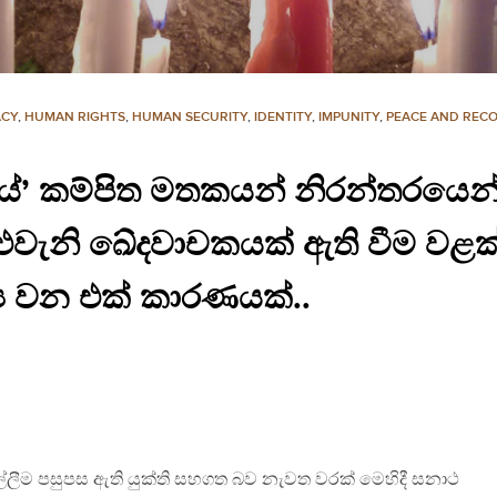
CY
,
HUMAN RIGHTS
,
HUMAN SECURITY
,
IDENTITY
,
IMPUNITY
,
PEACE AND RECO
ියේ’ කම්පිත මතකයන් නිරන්තරයෙ
එවැනි ඛේදවාචකයක් ඇති වීම වළක
්‍ය වන එක් කාරණයක්..
ඉල්ලීම පසුපස ඇති යුක්ති සහගත බව නැවත වරක් මෙහිදී සනාථ