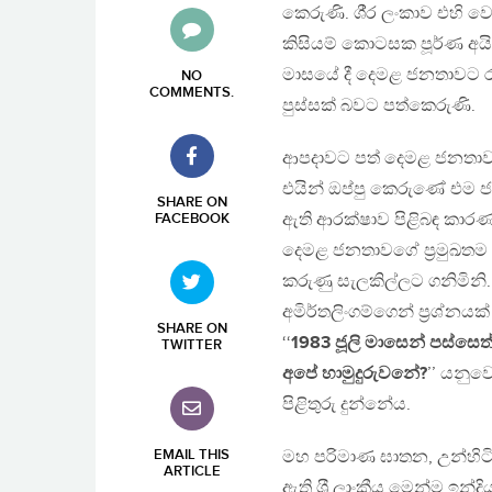
කෙරුණි. ශී‍්‍ර ලංකාව එහ
කිසියම් කොටසක පූර්ණ අයි
මාසයේ දී දෙමළ ජනතාවට රට
NO
COMMENTS
.
පුස්සක් බවට පත්කෙරුණි.
ආපදාවට පත් දෙමළ ජනතාව
එයින් ඔප්පු කෙරුණේ එම 
SHARE ON
ඇති ආරක්ෂාව පිළිබඳ කාරණ
FACEBOOK
දෙමළ ජනතාවගේ ප‍්‍රමුඛතම ප
කරුණු සැලකිල්ලට ගනිමිනි.
අමිර්තලිංගම්ගෙන් ප‍්‍රශ්නයක
SHARE ON
‘‘
1983 ජූලි මාසෙන් පස්සෙ
TWITTER
අපේ හාමුදුරුවනේ?
’’ යනුවෙ
පිළිතුරු දුන්නේය.
EMAIL THIS
මහ පරිමාණ ඝාතන, උන්හිටි 
ARTICLE
ඇති ශ‍්‍රී ලාංකීය මෙන්ම ඉන්