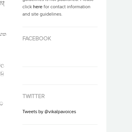
දී
click
here
for contact information
and site guidelines.
ිගත
FACEBOOK
වල
ඩු
TWITTER
මට
Tweets by @vikalpavoices