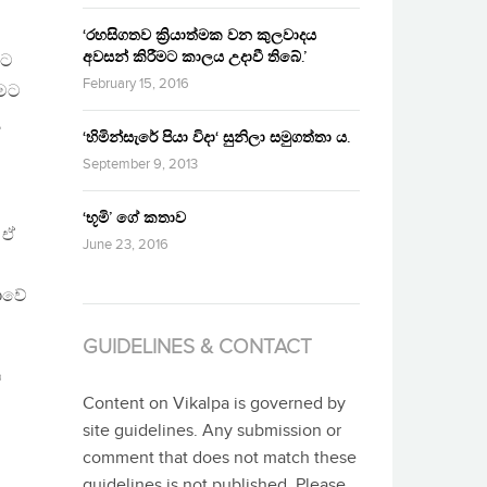
‘රහසිගතව ක්‍රියාත්මක වන කුලවාදය
අවසන් කිරීමට කාලය උදාවී තිබේ.’
වට
February 15, 2016
ීමට
ළ
‘හිමින්සැරේ පියා විදා‘ සුනිලා සමුගත්තා ය.
September 9, 2013
‘භූමි’ ගේ කතාව
 ඒ
June 23, 2016
කාවේ
GUIDELINES & CONTACT
ේ
Content on Vikalpa is governed by
site guidelines. Any submission or
comment that does not match these
guidelines is not published. Please