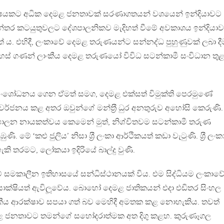
ලක්ෂයකට අධික දෙමළ ජනතාවක් සරණාගතයන් වශයෙන් ඉන්දියාවට
අභ්‍යන්තර කටයුතුවලට දේශපාලනිකව මැදිහත් වීමේ අවකාශය ඉන්දියා
ය. එහිදී, ලංකාවේ දෙමළ තරුණයන්ට සන්නද්ධ පුහුණුවක් ලබා ද
 දහස් ගණන් ලාංකීය දෙමළ තරුණයෝ විවිධ සටන්කාමී සංවිධාන තු
ා සංශෝධනය ගෙන ඒමත් සමග, දෙමළ එක්සත් විමුක්ති පෙරමුණේ
තුව වර්ජනය කළ අතර ඔවුන්ගේ මන්ත‍්‍රී ධුර අනතුරුව අහෝසි කෙරුණි.
ාලන නායකත්වය කෙමෙන් මුත්, නිශ්චිතවම සටන්කාමී තරුණ
ි. මේ ‘කළු ජුලිය’ නිසා ශ‍්‍රී ලංකා ආර්ථිකයත් කඩා වැටුණි. ශ‍්‍රී ලං
කි තරමට, ලෝකයා ඉදිරියේ බාල්දු වුණි.
වේ සමකාලීන ඉතිහාසයේ සන්ධිස්ථානයක් විය. එම සිද්ධියම ලංකාව
ක්ෂියත් ඇවිලූවේය. බොහෝ දෙමළ ජාතිකයන් එදා එඩිතර සිංහල
වකීය ආරක්ෂාව සපයා ගත් බව මෙහිදී අමතක කළ නොහැකිය. තවත්
මළ ජනතාවට තමන්ගේ සහෝදරාත්මක අත දිගු කළහ. කුරුණෑගල