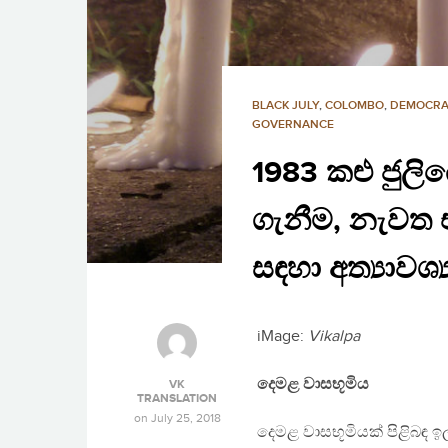
BLACK JULY
,
COLOMBO
,
DEMOCRA
GOVERNANCE
1983 කළු ජුල
ගැනීම, නැවත 
සඳහා අත්‍යාවශ
iMage:
Vikalpa
දෙමළ වාසභූමිය
VK
TRANSLATION
on
July 25, 2018
දෙමළ වාසභූමියක් පිළිබඳ 