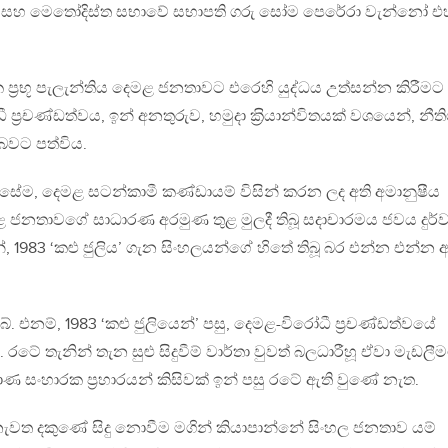
මසිංහ සහ මෙතෝදිස්ත සභාවේ සභාපති ගරු සෝම පෙරේරා වැන්නෝ එහි
‍්‍රභූ පැලැන්තිය දෙමළ ජනතාවට එරෙහි යුද්ධය උත්සන්න කිරීමට
‍්‍රචණ්ඩත්වය, ඉන් අනතුරුව, හමුදා ක‍්‍රියාන්විතයක් වශයෙන්, නීත
බවට පත්විය.
සේම, දෙමළ සටන්කාමී කණ්ඩායම් විසින් කරන ලද අති අමානුෂීය
 දෙමළ ජනතාවගේ සාධාරණ අරමුණ තුළ මුලදී තිබූ සදාචාරමය ජවය දුර්
ෙන්, 1983 ‘කළු ජුලිය’ ගැන සිංහලයන්ගේ හිතේ තිබූ බර එන්න එන්න අ
 එනම්, 1983 ‘කළු ජුලියෙන්’ පසු, දෙමළ-විරෝධී ප‍්‍රචණ්ඩත්වයේ
රටේ තැනින් තැන සුළු සිදුවීම් වාර්තා වුවත් බලධාරීහූ ඒවා මැඩලී
ණ සංහාරක ප‍්‍රහාරයන් කිසිවක් ඉන් පසු රටේ ඇති වුණේ නැත.
නැවත දකුණේ සිදු නොවීම මගින් කියාපාන්නේ සිංහල ජනතාව යම්