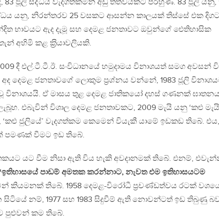
 83 ජූලි සිද්ධිය වැදගත්කමින් අඩු තත්වයකට පිරිහුණි. 83 ජූලි යනු,
. යුද්ධය යනු, නිරන්තරව 25 වසකට ආසන්න කාලයක් තිස්සේ එක දිග
්දිත භාවයට ඇද දැමූ සහ දෙමළ ජනතාවට ඔවුන්ගේ ඓතිහාසික
් අහිමි කළ ක‍්‍රියාවලියකි.
09 දී එල්.ටී.ටී.ඊ. සංවිධානයේ හමුදාමය විනාශයත් සමග අවසන් ව
. අද දෙමළ ජනතාවගේ ලොකුම ප‍්‍රශ්නය වන්නේ, 1983 ජූලි විනාශ
දුවූ විනාශයයි. ඒ මාසය තුළ දෙමළ ජාතිකයෝ දහස් ගණනක් ඝාතන
 ලැබූහ. එබැවින් විශාල දෙමළ ජනතාවකට, 2009 මැයි යනු ‘කළු මැයි
‘කළු ජුලියේ’ වැදගත්කම කෙමෙන් වියැකී යාමේ ඉඩකඩ තිබේ. එය
 පමණක් වීමට ඉඩ තිබේ.
තකයට යට වීම නිසා ඇති විය හැකි අවදානමක් තිබේ. එනම්, එවැන්
‘‘ඉතිහාසයේ පාඩම් අමතක කරන්නාට, නැවත එම ඉතිහාසයටම
් කියමනක් තිබේ. 1958 දෙමළ-විරෝධී ප‍්‍රචණ්ඩත්වය රටක් වශය
සිටියේ නම්, 1977 සහ 1983 සිදුවීම් ඇති නොවන්ටත් ඉඩ තිබුණු බ
පුළුවන් කම තිබේ.