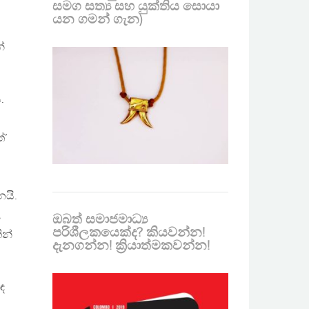
සමග සත්‍ය සහ යුක්තිය සොයා
යන ගමන් ගැන)
්
.
්’
නයි.
,
ඔබත් සමාජමාධ්‍ය
පරිශීලකයෙක්ද? කියවන්න!
ින්
දැනගන්න! ක්‍රියාත්මකවන්න!
ඳ