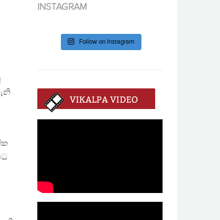
INSTAGRAM
Follow on Instagram
ූ
ැනි
ගික
ිධ