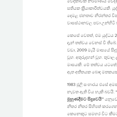
වේදිකාවක් නිර්මාණය වෙද්දී,
සතියක ක‍්‍රියාකාරීත්වයකි
දෙමළ ජනතාව නිරන්තර වින
වාසස්ථානවල පවා උන්හිටි තැන
කෙසේ වෙතත්, එම යුද්ධය 20
දැන් තත්වය වෙනස් වී තිබේ
වඩා, 2009 මැයි මාසයේ සි
වූහ. අතුරුදහන් වූහ. තුවාල
මාසයකි. මේ තත්වය යටතේ, 
ඈත අතීතයක බොඳ මතකයක්
1983 ජූලි සංහාරය එසේ අම
නැවත ඇති විය හැකි බවයි.
මුහුණදීමට සිදුවෙයි’’
යනුවෙන
නිතර නිතර සිහිපත් කරගෙන 
කෙනෙකුට සමහර විට කීමට 