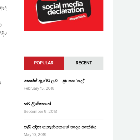
 ඇද
ට
්දීය
POPULAR
RECENT
ර
සෙක්ස් ඇන්ඩ් ලව් – බ්‍රා සහ ‘ලේ’
්
February 15, 2016
සම ලිංගිකයෝ
September 9, 2013
පෑඩ් අඳින ගැහැනියකගේ හෘදය සාක්ෂිය
May 10, 2019