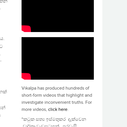
 තනි
ට
ිය.
යට
ය
’
,
Vikalpa has produced hundreds of
නක්
short-form videos that highlight and
investigate inconvenient truths. For
ෙන්
more videos,
click here
.
ව
"කටුක සත්‍ය ඉස්මතුකර දැක්වෙන
වාර්තා වැඩසටහන්, පුරවැසි