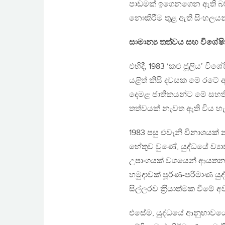
පාඩමක් ඉගෙනගෙන ඇති බවක්
නොකිරීම තුළ ඇති සිංහලයන
සාමාන්‍ය තත්වය සහ විශේෂ
එහිදී, 1983 ‘කළු ජූලිය’ ව
යළිත් කිසි දවසක මේ රටේ
දෙමළ ජාතිකයන්ට මේ සහති
තත්වයක් නැවත ඇති විය හැක
1983 පසු එවැනි විනාශයක්
හේතුව වුණේ, යුද්ධයේ ව්‍යා
උපාංගයක් වශයෙන් ආයතනගත ව
හමුදාවක් පූර්ණ-පරිමාණ ය
සිල්ලරව ක‍්‍රියාත්මක වීමේ
එසේම, යුද්ධයේ ආනුභාවය