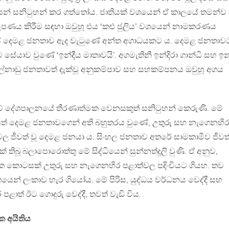
ශයෙන් සනිටුහන් කර ගත්තෝය. ජාතියක් වශයෙන් ඒ කාලයේ තමන්ව
නිරූපණය කිරීම සඳහා ඔවුහූ එය ‘කළු ජුලිය’ වශයෙන් නාමකරණය
ේ දෙමළ ජනතාව ඇද වැටුණේ අන්ත අගාධයකට ය. දෙමළ ජනතාව
ේයාව වුණේ ‘ඉන්දීය මාතාවයි’. අගමැතිනී ඉන්දිරා ගාන්ධි සහ ඉන
ල්නාඩු ජනතාවත් දැක්වූ අනුකම්පාව සහ සහකම්පනය ඔවුහූ අගය
කාවේ දේශපාලනයේ තීරණාත්මක වෙනසකුත් සනිටුහන් කෙරුණි. මේ
ට පත් දෙමළ ජනතාවගෙන් අති බහුතරය වුණේ, උතුරු සහ නැගෙනහි
්වල ජීවත් වූ දෙමළ ජනයා ය. සිංහල ජනතාව අතරේ සාමකාමීව ජීවත
් තිබූ බලාපොරොත්තු මේ සිද්ධියෙන් සුන්නත්දූලි වුණි. ඒ අනුව,
. එක කොටසක් උතුරු සහ නැගෙනහිර පළාත්වල පදිංචියට ගියහ. තව
් ලංකාව හැර ගියෝය. මේ පිරිස, යුද්ධය වර්ධනය වෙද්දී සහ
 පළාත් ඊට ගොදුරු වෙද්දී, තවත් වැඩි විය.
ක අයිතිය