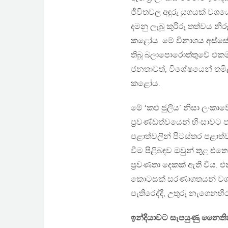
ජීවිතවල අඳුරු යුගයක් ව
දමනු ලැබූ කුරිරු තත්වය 
කළෝය. මේ විනාශය අස්ස
තිබූ බලාපොරොත්තුවේ එකම ස
ජනතාවත්, විශේෂයෙන් තමි
කළෝය.
මේ ‘කළු ජුලිය’ නිසා ලං
ප‍්‍රචණ්ඩත්වයෙන් හිංසාව
පළාත්වලින් පිටස්තර පළාත
වීම පිළිබඳව ඔවුන් තුළ එතෙක
ප‍්‍රවණතා දෙකක් ඇති විය
කොටසක් සරණාගතයන් වශයෙන
පැතිරෙද්දී, උතුරු නැගෙනහිර
ඉන්දියාවට සැපයුණු නෛති