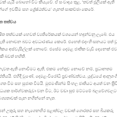
 යැයි බොහෝ විට කියැවේ. ඒ සංවාදය තුළ, ‘තවත් ජූලියක් ඇති
්ගේ ඉවසීම සහ ශ්‍රේෂ්ඨත්වය’ ගැනත් සාකච්ඡා කෙරේ.
ිත තත්වය
ිශේෂිත තත්වයක් හෙවත් ව්‍යතිරේකයක් වශයෙන් හඳුන්වනු ලැබේ. එය
 ඇති නොවන බවට අවධාරණය කෙරේ. එහෙත් එදා හිංසනයට පත් ව
කය අස්වැසිල්ලක් නොවේ. එසේම දෙමළ ජාතික වැඩි දෙනෙක් එව
ි බවත් හඟිති.
 නැවත ඇති නොවීමට ඇති, එකම හේතුව නොවේ නම්, ප‍්‍රධානතම
ප්තියයි. එහිදී වුණේ, දෙමළ-විරෝධී ප‍්‍රචණ්ඩත්වය, යුද්ධයේ ආනුශං
ීම සහ සුජාත වීමයි. මුළුමණින්ම සිංහල ජාතියට අයත් වන ත‍්‍රිව
ුද්ධයක පාර්ශ්වකරුවා වන විට, ඊට වඩා සුළු මට්ටමේ බලවේගවලට
 අවශ්‍යතාවක් පැන නගින්නේ නැත.
ෙන් උතුරු සහ නැගෙනහිර පළාත්වල වඩාත් ගොරතර සහ බියකරු