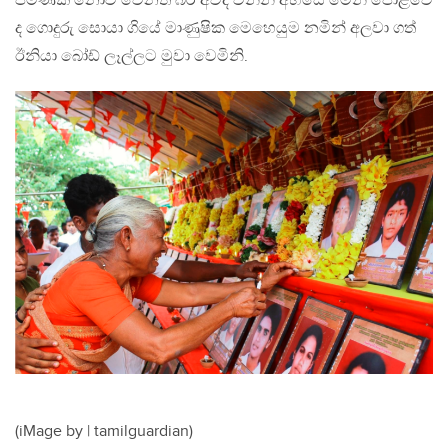
පමණක් නොව වෙනත් බර අවිද වන්නි අහසේ මෙන් පොළවේ
ද ගොදුරු සොයා ගියේ මාණුෂික මෙහෙයුම නමින් අලවා ගත්
ඊනියා බෝඩ් ලෑල්ලට මුවා වෙමිනි.
(iMage by | tamilguardian)