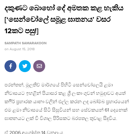
දකුණට බොහෝ දේ අමතක කළ හැකිය
[‘සෙන්චෝලේ සමූළ ඝාතනය’ වසර
12කට පසු!]
SAMPATH SAMARAKOON
on
August 15, 2018
පරන්තන්, මුලතිව් මාර්ගයේ පිහිටි සෙන්චෝලෙයි ළමා
නිවාසයට ඉහළින් පියාසර කළ ශ්‍රී ලංකා ගුවන් හමුදාවට අයත්
කෆීර් ප්‍රහාරක යානා වලින් එල්ල කරන ලද බෝම්බ ප්‍රහාරයෙන්
එම ළමා නිවාසයේ සිටි සිසුවියන් සහ සේවකයන් 61 දෙනෙක්
ඝාතනයට ලක් වී විශාල පිරිසකට බරපතල තුවාළ සිදුවිය.
ඒ 2006 අගෝස්තු 14 වනදා ය.