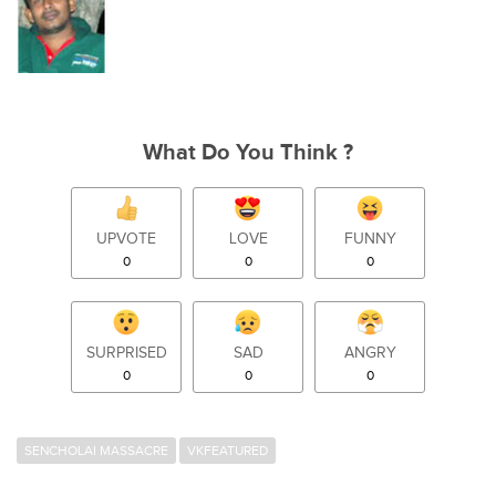
What Do You Think ?
UPVOTE
LOVE
FUNNY
0
0
0
SURPRISED
SAD
ANGRY
0
0
0
SENCHOLAI MASSACRE
VKFEATURED