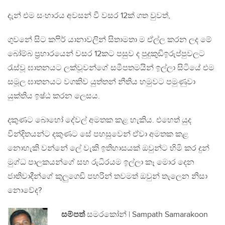
දැන් එම සංහාරය අවසන් වී වසර 12ක් ගත වුවත්,
ගුවනේ සිට කෆිර් යානාවලින් සිතාමතා ම ඒල්ල කරන ලද මේ
බෝම්බ ප්‍රහාරයෙන් වසර 12කට පසුව ද පුදුකුඩිඉරුප්පුවලට
රැස්වූ ඝාතනයට ලක්වූවන්ගේ සමීපතමයින් ඉල්ලා සිටියේ එම
සමූල ඝාතනයට වගකිව යුත්තන් නීතිය හමුවට පමුණුවා
යුක්තිය ඉෂ්ඨ කරන ලෙසය.
දකුණට බොහෝ දේවල් අමතක කළ හැකිය. එහෙත් යුද
වින්දිතයන්ට දකුණට සේ පහසුවෙන් ඒවා අමතක කළ
නොහැකි වන්නේ ලේ වැකි ඉතිහාසයක් ඔවුන්ට හිමි කර දුන්
මුග්ධ පාලකයන්ගේ සහ රුධිරයම ඉල්ලා කෑ මොර දෙන
ජාතිවාදීන්ගේ කුලුගෙඩි පහරින් තවමත් ඔවුන් තැලෙන නිසා
නොවේද?
සම්පත්
සමරකෝන් | Sampath Samarakoon