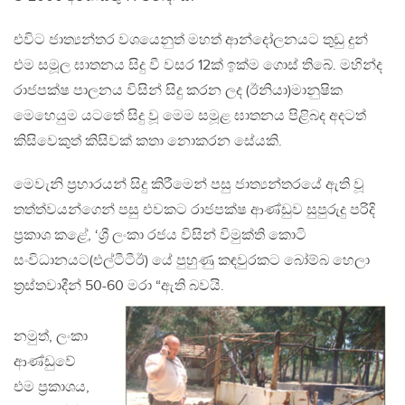
එවිට ජාත්‍යන්තර වශයෙනුත් මහත් ආන්දෝලනයට තුඩු දුන්
එම සමූල ඝාතනය සිදු වී වසර 12ක් ඉක්ම ගොස් තිබේ. මහින්ද
රාජපක්ෂ පාලනය විසින් සිදු කරන ලද (ඊනියා)මානුෂික
මෙහෙයුම යටතේ සිදු වූ මෙම සමූළ ඝාතනය පිළිබද අදටත්
කිසිවෙකුත් කිසිවක් කතා නොකරන සේයකි.
මෙවැනි ප්‍රහාරයන් සිදු කිරීමෙන් පසු ජාත්‍යන්තරයේ ඇති වූ
තත්ත්වයන්ගෙන් පසු එවකට රාජපක්ෂ ආණ්ඩුව සුපුරුදු පරිදි
ප්‍රකාශ කළේ, ‘ශ්‍රී ලංකා රජය විසින් විමුක්ති කොටි
සංවිධානයට(එල්ටීටීඊ) යේ පුහුණු කඳවුරකට බෝම්බ හෙලා
ත්‍රස්තවාදීන් 50-60 මරා “ඇති බවයි.
නමුත්, ලංකා
ආණ්ඩුවේ
එම ප්‍රකාශය,