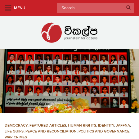
S
Search
MENU
k
for:
i
p
t
o
m
a
i
n
c
o
n
t
e
n
DEMOCRACY
,
FEATURED ARTICLES
,
HUMAN RIGHTS
,
IDENTITY
,
JAFFNA
,
t
LIFE QUIPS
,
PEACE AND RECONCILIATION
,
POLITICS AND GOVERNANCE
,
WAR CRIMES