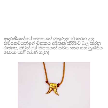
ආදරණීයන්ගේ මතකයන් (අතුරුදහන් කරන ලද
සමීපතමයන්ගේ මතකය අමතක කිරීමට බල කරන
රාජ්‍යක, ඔවුන්ගේ මතකයන් සමග සත්‍ය සහ යුක්තිය
සොයා යන ගමන් ගැන)