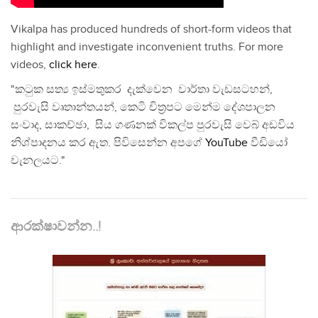
Vikalpa has produced hundreds of short-form videos that
highlight and investigate inconvenient truths. For more
videos,
click here
.
"කටුක සත්‍ය ඉස්මතුකර දැක්වෙන වාර්තා වැඩසටහන්,
පුරවැසි වෘතාන්තයන්, කෙටි චිත්‍රපට මෙන්ම දේශපාලන
සංවාද, සාකච්ඡා, සිය ගණනක් විකල්ප පුරවැසි වෙබ් අඩවිය
නිශ්පාදනය කර ඇත. පිවිසෙන්න අපගේ
YouTube
වීඩියෝ
චැනලයට."
ආරක්ෂාවන්න..!