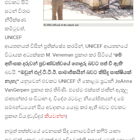
එවකට සිටි
සටන් විරාම
නීරීක්ෂණ
කමිටුවත්,
UNICEF
ආයතනයත් විසින් ප්‍රතික්ෂේප කරමින්, UNICEF ආයතනයේ
විධායක අධ්‍යක්ෂක M. Veneman ප්‍රකාශ කර සිටියේ
‘මේ
අහිංසක දරුවන් ප්‍රචණ්ඩත්වයේ ගොදුරු බවට පත් වී ඇති‘
බවයි.
‘‘ඔවුන් එල්.ටී.ටී.ඊ. සාමාජිකයින් බවට කිසිදු සාක්ෂියක්
නැහැ‘‘
යනුවෙන් එවකට UNICEF හී කොළඹ ප්‍රධානී JoAnna
VanGerpen ප්‍රකාශ කර තිබිණි. එසේම එක්සත් ජාතීන් ඇතුලු
ජාත්‍යන්තර සංවිධාන ද, විදේශ රටවල නියෝජිතයන් ද මේ
සම්බන්ධයෙන් සිය අවදානය යොමු කර ඇති බවට එවකට
ප්‍රකාශ විය.(වැඩිදුර
කියවන්න
)
නමුත් තත්ත්වයේ වෙනසක් සිදු නොවෙමින් කෆිර් යානා