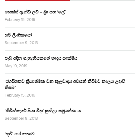
සෙක්ස් ඇන්ඩ් ලව් – බ්‍රා සහ ‘ලේ’
February 15, 2016
සම ලිංගිකයෝ
September 9, 2013
පෑඩ් අඳින ගැහැනියකගේ හෘදය සාක්ෂිය
May 10, 2019
‘රහසිගතව ක්‍රියාත්මක වන කුලවාදය අවසන් කිරීමට කාලය උදාවී
තිබේ.’
February 15, 2016
‘හිමින්සැරේ පියා විදා‘ සුනිලා සමුගත්තා ය.
September 9, 2013
‘භූමි’ ගේ කතාව