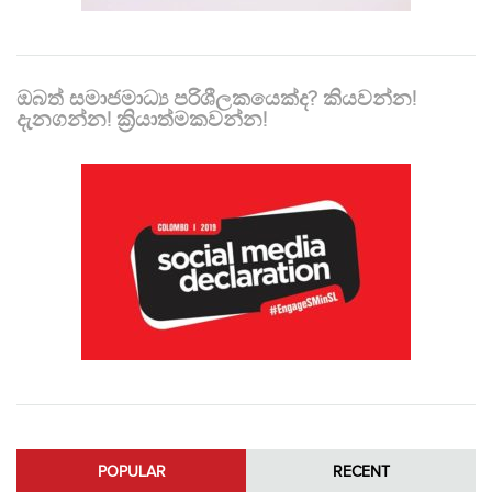
ඔබත් සමාජමාධ්‍ය පරිශීලකයෙක්ද? කියවන්න!
දැනගන්න! ක්‍රියාත්මකවන්න!
POPULAR
RECENT