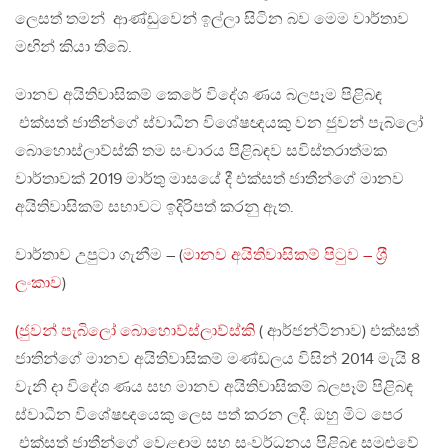
ලෙසත් තමන් ආණ්ඩුවෙන් ඉල්ලා සිටින බව මෙම වාර්තාව
මඟින් කියා තිබේ.
මානව අයිතිවාසිකම් කෙරේ විදේශ ණය බලපෑම පිළිබඳ
එක්සත් ජාතීන්ගේ ස්වාධීන විශේෂඥයකු වන ජුවන් පැබ්ලෝ
බොහොස්ලාව්ස්කි තම සංචාරය පිළිබඳව සවිස්තරාත්මක
වාර්තාවක් 2019 මාර්තු මාසයේ දී එක්සත් ජාතීන්ගේ මානව
අයිතිවාසිකම් සභාවට ඉදිරිපත් කරනු ඇත.
වාර්තාව උපුටා ගැනීම – (
මානව අයිතිවාසිකම් පිටුව – ශ‍්‍රී
ලංකාව
)
(ජුවන් පැබිලෝ බොහොව්ස්ලාව්ස්කි
( ආර්ජන්ටිනාව) එක්සත්
ජාතින්ගේ මානව අයිතිවාසිකම් මණ්ඩලය විසින් 2014 මැයි 8
වැනි දා විදේශ ණය සහ මානව අයිතිවාසිකම් බලපෑම් පිළිබඳ
ස්වාධීන විශේෂඥයෙකු ලෙස පත් කරන ලදී. ඔහු මිට පෙර
එක්සත් ජාතීන්ගේ වෙළඳාම සහ සංවර්ධනය පිළිබඳ සමුළුවේ