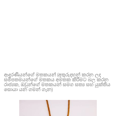
ආදරණීයන්ගේ මතකයන් (අතුරුදහන් කරන ලද
සමීපතමයන්ගේ මතකය අමතක කිරීමට බල කරන
රාජ්‍යක, ඔවුන්ගේ මතකයන් සමග සත්‍ය සහ යුක්තිය
සොයා යන ගමන් ගැන)