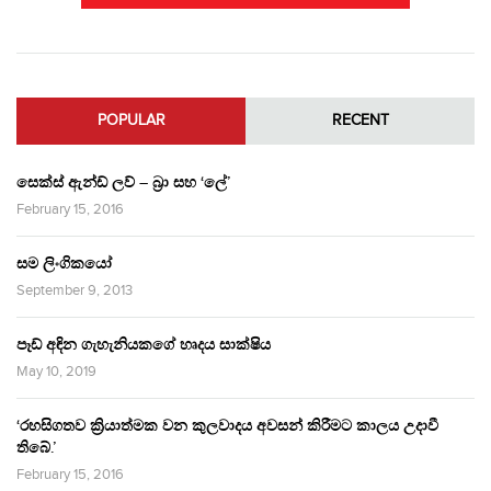
POPULAR
RECENT
සෙක්ස් ඇන්ඩ් ලව් – බ්‍රා සහ ‘ලේ’
February 15, 2016
සම ලිංගිකයෝ
September 9, 2013
පෑඩ් අඳින ගැහැනියකගේ හෘදය සාක්ෂිය
May 10, 2019
‘රහසිගතව ක්‍රියාත්මක වන කුලවාදය අවසන් කිරීමට කාලය උදාවී
තිබේ.’
February 15, 2016