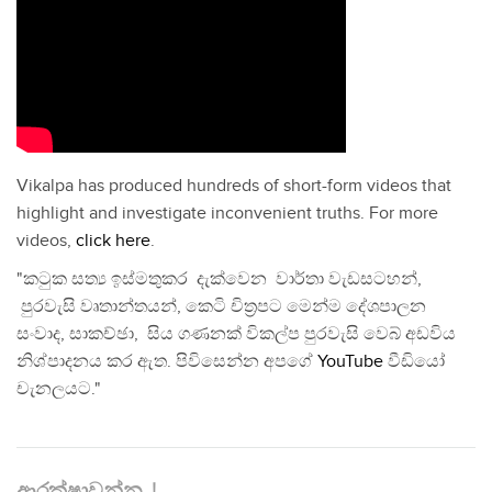
Vikalpa has produced hundreds of short-form videos that
highlight and investigate inconvenient truths. For more
videos,
click here
.
"කටුක සත්‍ය ඉස්මතුකර දැක්වෙන වාර්තා වැඩසටහන්,
පුරවැසි වෘතාන්තයන්, කෙටි චිත්‍රපට මෙන්ම දේශපාලන
සංවාද, සාකච්ඡා, සිය ගණනක් විකල්ප පුරවැසි වෙබ් අඩවිය
නිශ්පාදනය කර ඇත. පිවිසෙන්න අපගේ
YouTube
වීඩියෝ
චැනලයට."
ආරක්ෂාවන්න..!