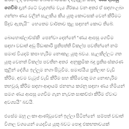
ගෙවීම
දැන් රටේ වැදගත්ම වැය ශීර්ෂය වන අතර ඒ සඳහා ලබා
ගන්නා ණය වලින් සැලකිය කිය යුතු කොටසක් වෙන් කිරීමට
සිදුව ඇතැයි’’ හෙතෙම වාර්තාව තුළ සඳහන් කොට තිබේ.
බොහොස්ලාව්ස්කි පෙන්වා දෙන්නේ “ණය ආපසු ගෙවීම
සඳහා වඩාත් අඩු පීඩාකාරී ප‍්‍රතිපත්ති විකල්ප පවතින්නේ නම්
සමාජ වියදම් කපා හැරීම නොකළ යුතු බවය. සැලකිල්ලට ගත
යුතු වෙනත් විකල්ප පවතින අතර අනුක‍්‍රමික බදු ප‍්‍රතිසංස්කරණ
තුළින් දේශීය ඉල්ලූම නගා සිටුවීම, සමාජයීය ප‍්‍රතිලාභ වැඩි
කිරීම, අවම වැටුප් වැඩි කිරීම සහ කිසිවෙකු මග නොහැරීම
තහවුරු කිරීම සඳහා ආදායම් ජනනය කරනු සඳහා ණය හිමියන්
සමග ණය ආපසු ගෙවීම ගැන නැවත සාකච්ජා කිරීම ඒවාට
අවශ්‍යයි” බවයි.
එසේම ඔහු ලංකා ආණ්ඩුවෙන් ඉල්ලා සිටින්නේ සම්පත් වඩාත්
විශාල වශයෙන් යෙදවිය යුතු බවට පොදු එකඟතාවයක්