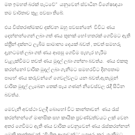
මත ඉමහත් බරක් පැටවේ” යනුවෙන් ස්වාධීන විශේෂඥයා
තම වාර්තාව තුළ පවසා තිබේ.
එය විස්තරාත්මකව දක්වන ඔහු පවසන්නේ විවිධ ණය
දෙන්නන්ගෙන් ලබා ගත් ණය තුනක් හෝ හතරක් ගෙවීමට ඇති
ස්ත‍්‍රීන් දක්නට ලැබීම සාමාන්‍ය දෙයක් බවත් , තවත් සමහරු
දැනටමත් ලබා ගත් ණය ආපසු ගෙවීම පැහැර හැරීම
වැළැක්වීමට තවත් ණය මුදල් ලබා ගන්නා බවත්ය. ණය එකතු
කරන්නෝ වාරික මුදල් ලබා ගැනිමට සමහරවිට දිනපතාම
පාහේ ණය කරුවන්ගේ ගෙවල්වලට යන බවත්,ඇතැමුන්
වාරික මුදල් ලැබෙන තෙක් පැය ගණන් නිවෙස්වල රැදී සිටින
බවත්ය.
මෙවැනි අවස්ථා වලදී බොහෝ විට කාන්තාවන් ණය රැස්
කරන්නන්ගේ මානසික සහ කායික ප‍්‍රචණ්ඩත්වයට ලක් වෙන
අතර ගෙවීමට ඇති ණය වාරික වෙනුවෙන් ණය රැස්කරන්නන්
මෙකි කාන්තාවන් ‘ලිංගික ආශාවන්ට’ ගොදුරු කර ගැනීමට