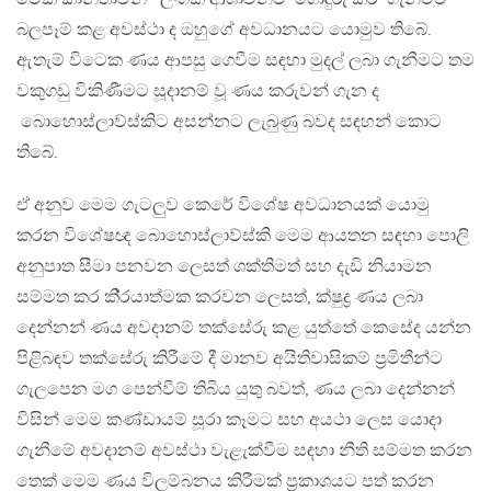
බලපෑම් කළ අවස්ථා ද ඔහුගේ අවධානයට යොමුව තිබේ.
ඇතැම් විටෙක ණය ආපසු ගෙවීම සඳහා මුදල් ලබා ගැනීමට තම
වකුගඩු විකිණීමට සූදානම් වූ ණය කරුවන් ගැන ද
බොහොස්ලාව්ස්කිට අසන්නට ලැබුණු බවද සඳහන් කොට
තිබේ.
ඒ අනුව මෙම ගැටලුව කෙරේ විශේෂ අවධානයක් යොමු
කරන විශේෂඥ බොහොස්ලාව්ස්කි මෙම ආයතන සඳහා පොලි
අනුපාත සීමා පනවන ලෙසත් ශක්තිමත් සහ දැඩි නියාමන
සම්මත කර කි‍්‍රයාත්මක කරවන ලෙසත්, ක්ෂුද්‍ර ණය ලබා
දෙන්නන් ණය අවදානම් තක්සේරු කළ යුත්තේ කෙසේද යන්න
පිළිබඳව තක්සේරු කිරීමේ දී මානව අයිතිවාසිකම් ප‍්‍රමිතීන්ට
ගැලපෙන මග පෙන්වීම් තිබිය යුතු බවත්, ණය ලබා දෙන්නන්
විසින් මෙම කණ්ඩායම් සූරා කෑමට සහ අයථා ලෙස යොදා
ගැනීමේ අවදානම් අවස්ථා වැළැක්වීම සඳහා නීති සම්මත කරන
තෙක් මෙම ණය විලම්බනය කිරීමක් ප‍්‍රකාශයට පත් කරන