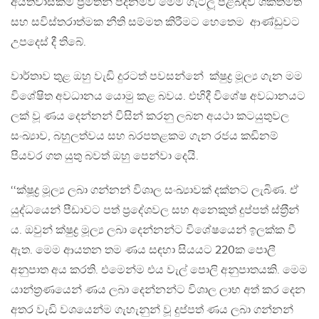
අයිතිවාසිකම් ප‍්‍රමිතීන් පදනම්ව මෙම ගැටලූ පිළිබඳව ශක්තිමත්
සහ සවිස්තරාත්මක නීති සම්මත කිරීමට හෙතෙම ආණ්ඩුවට
උපදෙස් දී තිබේ.
වාර්තාව තුළ ඔහු වැඩි දුරටත් පවසන්නේ ක්ෂුද්‍ර මූල්‍ය ගැන මම
විශේෂිත අවධානය යොමු කළ බවය. එහිදී විශේෂ අවධානයට
ලක් වූ ණය දෙන්නන් විසින් කරනු ලබන අයථා කටයුතුවල
සංඛ්‍යාව, බහුලත්වය සහ බරපතළකම ගැන රජය කඩිනම්
පියවර ගත යුතු බවත් ඔහු පෙන්වා දෙයි.
‘‘ක්ෂූද්‍ර මූල්‍ය ලබා ගන්නන් විශාල සංඛ්‍යාවක් දක්නට ලැබිණ. ඒ
යුද්ධයෙන් පීඩාවට පත් ප‍්‍රදේශවල සහ අනෙකුත් දුප්පත් ස්ත‍්‍රීන්
ය. ඔවුන් ක්ෂුද්‍ර මූල්‍ය ලබා දෙන්නන්ට විශේෂයෙන් ඉලක්ක වී
ඇත. මෙම ආයතන තම ණය සඳහා සියයට 220ක පොලී
අනුපාත අය කරති. එමෙන්ම එය වැල් පොලි අනුපාතයකි. මෙම
යාන්ත‍්‍රණයෙන් ණය ලබා දෙන්නන්ට විශාල ලාභ අත් කර දෙන
අතර වැඩි වශයෙන්ම ගැහැනුන් වූ දුප්පත් ණය ලබා ගන්නන්