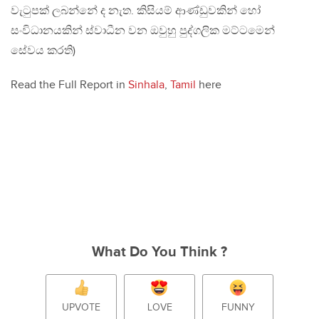
වැටුපක් ලබන්නේ ද නැත. කිසියම් ආණ්ඩුවකින් හෝ
සංවිධානයකින් ස්වාධීන වන ඔවුහු පුද්ගලික මට්ටමෙන්
සේවය කරති)
Read the Full Report in
Sinhala
,
Tamil
here
What Do You Think ?
UPVOTE
LOVE
FUNNY