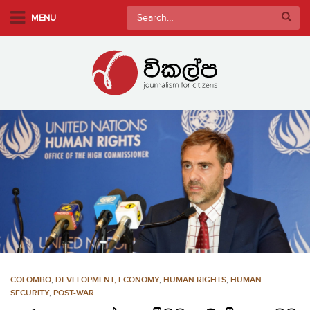
S
Search
MENU
k
for:
i
p
t
o
m
a
i
n
c
o
n
t
e
n
COLOMBO
,
DEVELOPMENT, ECONOMY
,
HUMAN RIGHTS
,
HUMAN
t
SECURITY
,
POST-WAR