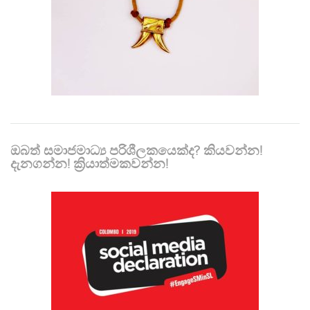
ඔබත් සමාජමාධ්‍ය පරිශීලකයෙක්ද? කියවන්න!
දැනගන්න! ක්‍රියාත්මකවන්න!