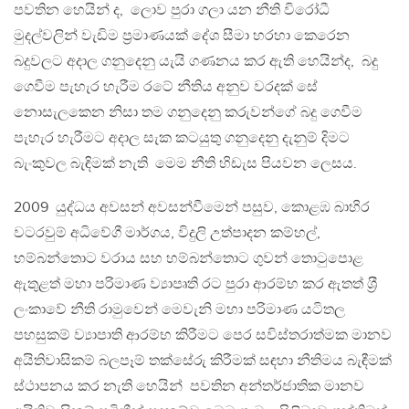
පවතින හෙයින් ද, ලොව පුරා ගලා යන නීති විරෝධී
මුදල්වලින් වැඩිම ප‍්‍රමාණයක් දේශ සීමා හරහා කෙරෙන
බදුවලට අදාල ගනුදෙනු යැයි ගණනය කර ඇති හෙයින්ද, බදු
ගෙවීම පැහැර හැරීම රටේ නීතිය අනුව වරදක් සේ
නොසැලකෙන නිසා තම ගනුදෙනු කරුවන්ගේ බදු ගෙවීම
පැහැර හැරීමට අදාල සැක කටයුතු ගනුදෙනු දැනුම් දිමට
බැංකුවල බැඳිමක් නැති මෙම නීති හිඩැස පියවන ලෙසය.
2009 යුද්ධය අවසන් අවසන්වීමෙන් පසුව, කොළඹ බාහිර
වටරවුම් අධිවේගී මාර්ගය, විදුලි උත්පාදන කම්හල්,
හම්බන්තොට වරාය සහ හම්බන්තොට ගුවන් තොටුපොළ
ඇතුළත් මහා පරිමාණ ව්‍යාපෘති රට පුරා ආරම්භ කර ඇතත් ශ‍්‍රී
ලංකාවේ නීති රාමුවෙන් මෙවැනි මහා පරිමාණ යටිතල
පහසුකම් ව්‍යාපාති ආරම්භ කිරීමට පෙර සවිස්තරාත්මක මානව
අයිතිවාසිකම් බලපෑම් තක්සේරු කිරීමක් සඳහා නීතිමය බැඳීමක්
ස්ථාපනය කර නැති හෙයින් පවතින අන්තර්ජාතික මානව