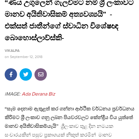
“ණය උගුලෙන් ගැලවීමට නම් ශ්‍රී ලංකාවට
මානව අයිතිවාසිකම් අත්‍යවශ්‍යයි” -
එක්සත් ජාතීන්ගේ ස්වාධින විශේෂඥ
බොහොස්ලාව්ස්කි-
VIKALPA
on
September 12, 2018
iMAGE:
Ada Derana Biz
“සෑම දෙනාම ඇතුළත් කර ගන්නා ආර්ථික වර්ධනය ප‍්‍රවර්ධනය
කිරීමට ශ‍්‍රී ලංකාව ගනු ලබන පියවරවලට කේන්ද්‍රීය විය යුත්තේ
මානව අයිතිවාසිකම්යැයි”
ශ්‍රීලංකාව තුළ දින නමයක
සංචාරයකින් පසුව ප‍්‍රකාශයක් නිකුත් කරමින් මානව