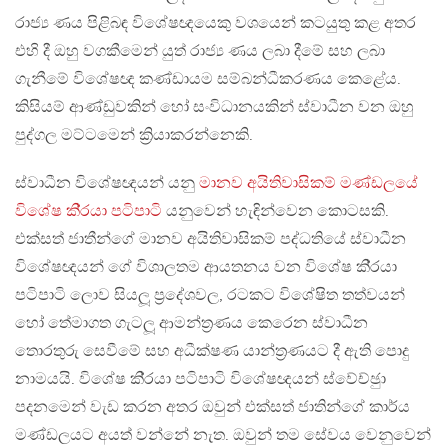
රාජ්‍ය ණය පිළිබඳ විශේෂඥයෙකු වශයෙන් කටයුතු කළ අතර
එහි දී ඔහු වගකීමෙන් යුත් රාජ්‍ය ණය ලබා දීමේ සහ ලබා
ගැනීමේ විශේෂඥ කණ්ඩායම සම්බන්ධීකරණය කෙළේය.
කිසියම් ආණ්ඩුවකින් හෝ සංවිධානයකින් ස්වාධීන වන ඔහු
පුද්ගල මට්ටමෙන් ක්‍රියාකරන්නෙකි.
ස්වාධීන විශේෂඥයන් යනු
මානව අයිතිවාසිකම් මණ්ඩලයේ
විශේෂ කි‍්‍රයා පටිපාටි
යනුවෙන් හැඳින්වෙන කොටසකි.
එක්සත් ජාතීන්ගේ මානව අයිතිවාසිකම් පද්ධතියේ ස්වාධීන
විශේෂඥයන් ගේ විශාලතම ආයතනය වන විශේෂ කි‍්‍රයා
පටිපාටි ලොව සියලූ ප‍්‍රදේශවල, රටකට විශේෂිත තත්වයන්
හෝ තේමාගත ගැටලූ ආමන්ත‍්‍රණය කෙරෙන ස්වාධීන
තොරතුරු සෙවීමේ සහ අධීක්ෂණ යාන්ත‍්‍රණයට දී ඇති පොදු
නාමයයි. විශේෂ කි‍්‍රයා පටිපාටි විශේෂඥයන් ස්වේච්ඡුා
පදනමෙන් වැඩ කරන අතර ඔවුන් එක්සත් ජාතින්ගේ කාර්ය
මණ්ඩලයට අයත් වන්නේ නැත. ඔවුන් තම සේවය වෙනුවෙන්