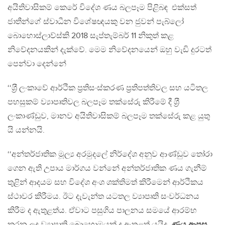
අයිතිවාසිකම් කෙරේ විදේශ ණය බලපෑම පිළිබඳ එක්සත්
ජාතීන්ගේ ස්වාධීන විශේෂඥයකු වන ජුවන් පැබ්ලෝ
බොහොස්ලාව්ස්කි 2018 සැප්තැම්බර් 11 නිකුත් කළ
නිවේදනයකින් දැක්වේ. මෙම නිවේදනයෙන් ඔහු වැඩි දුරටත්
පෙන්වා දෙන්නේ
‘‘ශ‍්‍රී ලංකාවේ ආර්ථික ප‍්‍රතිසංස්කරණ ප‍්‍රතිපත්තිවල සහ යටිතල
පහසුකම් ව්‍යාපෘතිවල බලපෑම තක්සේරු කිරීමේ දී ශ‍්‍රී
ලංකාණ්ඩුව, මානව අයිතිවාසිකම් බලපෑම තක්සේරු කළ යුතු
යි යන්නයි.
‘‘අන්තර්ජාතික මූල්‍ය අරමුදලේ නිර්දේශ අනුව ආණ්ඩුව තෝරා
ගෙන ඇති උපාය මාර්ගය වන්නේ අන්තර්ජාතික ණය ගැනීම්
තුළින් ආදයම සහ විදේශ අංශ ශක්තිමත් කිරීමෙන් ආර්ථිකය
ස්ථාවර කිරීමය. ඊට දැවැන්ත යටතල ව්‍යාපෘති සංවර්ධනය
කිරීම ද ඇතුළත්ය. ඒවාට පසුගිය පාලනය සමයේ ආරම්භ
කරන ලද ව්‍යාපෘති බොහොමයක් ද ඇතුළත් යයිද
ණය ආපසු