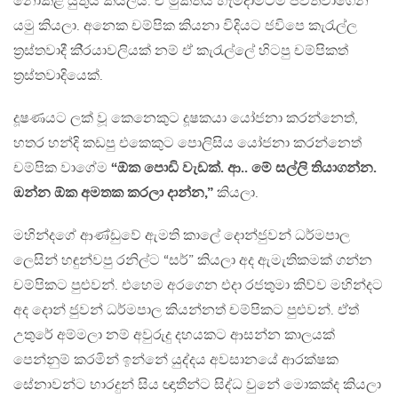
නොකළ යුතුයි කියලයි. ඒ මුක්තිය හැමදාමටම පවත්වාගෙන
යමු කියලා. අනෙක චම්පික කියනා විදියට ජවිපෙ කැරැල්ල
ත‍්‍රස්තවාදී කි‍්‍රයාවලියක් නම් ඒ කැරැල්ලේ හිටපු චම්පිකත්
ත්‍රස්තවාදියෙක්.
දූෂණයට ලක් වූ කෙනෙකුට දූෂකයා යෝජනා කරන්නෙත්,
හතර හන්දි කඩපු එකෙකුට පොලිසිය යෝජනා කරන්නෙත්
චම්පික වාගේම
“ඕක පොඩි වැඩක්. ආ.. මේ සල්ලි තියාගන්න.
ඔන්න ඕක අමතක කරලා දාන්න,”
කියලා.
මහින්දගේ ආණ්ඩුවේ ඇමති කාලේ දොන්ජුවන් ධර්මපාල
ලෙසින් හඳුන්වපු රනිල්ට “සර්” කියලා අද ඇමැතිකමක් ගන්න
චම්පිකට පුළුවන්. එහෙම අරගෙන එදා රජතුමා කිව්ව මහින්දට
අද දොන් ජුවන් ධර්මපාල කියන්නත් චම්පිකට පුළුවන්. ඒත්
උතුරේ අම්මලා නම් අවුරුදු දහයකට ආසන්න කාලයක්
පෙන්නුම් කරමින් ඉන්නේ යුද්දය අවසානයේ ආරක්ෂක
සේනාවන්ට භාරදුන් සිය ඥාතීන්ට සිද්ධ වුනේ මොකක්ද කියලා