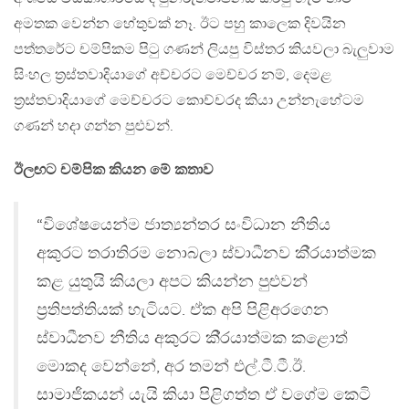
අමතක වෙන්න හේතුවක් නෑ. ඊට පහු කාලෙක දිවයින
පත්තරේට චම්පිකම පිටු ගණන් ලියපු විස්තර කියවලා බැලුවාම
සිංහල ත්‍රස්තවාදියාගේ අච්චරට මෙච්චර නම්, දෙමළ
ත්‍රස්තවාදියාගේ මෙච්චරට කොච්චරද කියා උන්නැහේටම
ගණන් හදා ගන්න පුළුවන්.
ඊලඟට චම්පික කියන මේ කතාව
“විශේෂයෙන්ම ජාත්‍යන්තර සංවිධාන නීතිය
අකුරට තරාතිරම නොබලා ස්වාධීනව කි‍්‍රයාත්මක
කළ යුතුයි කියලා අපට කියන්න පුළුවන්
ප‍්‍රතිපත්තියක් හැටියට. ඒක අපි පිළිඅරගෙන
ස්වාධීනව නීතිය අකුරට කි‍්‍රයාත්මක කළොත්
මොකද වෙන්නේ, අර තමන් එල්.ටී.ටී.ඊ.
සාමාජිකයන් යැයි කියා පිළිගත්ත ඒ වගේම කෙටි