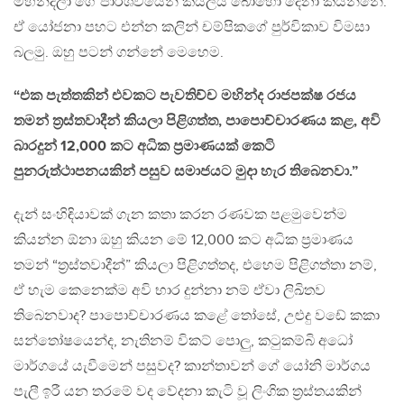
මහින්දලා ගේ පාර්ශවයෙන් කියලයි බොහෝ දෙනා කියන්නේ.
ඒ යෝජනා පහට එන්න කලින් චම්පිකගේ පුර්විකාව විමසා
බලමු. ඔහු පටන් ගන්නේ මෙහෙම.
“එක පැත්තකින් එවකට පැවතිච්ච මහින්ද රාජපක්ෂ රජය
තමන් ත‍්‍රස්තවාදීන් කියලා පිළිගත්ත, පාපොච්චාරණය කළ, අවි
බාරදුන් 12,000 කට අධික ප‍්‍රමාණයක් කෙටි
පුනරුත්ථාපනයකින් පසුව සමාජයට මුදා හැර තිබෙනවා.”
දැන් සංහිඳියාවක් ගැන කතා කරන රණවක පළමුවෙන්ම
කියන්න ඕනා ඔහු කියන මේ 12,000 කට අධික ප්‍රමාණය
තමන් “ත‍්‍රස්තවාදීන්” කියලා පිළිගත්තද, එහෙම පිළිගත්තා නම්,
ඒ හැම කෙනෙක්ම අවි භාර දුන්නා නම් ඒවා ලිඛිතව
තිබෙනවාද? පාපොච්චාරණය කළේ තෝසේ, උළුදු වඩේ කකා
සන්තෝෂයෙන්ද, නැතිනම් විකට් පොලු, කටුකම්බි අධෝ
මාර්ගයේ යැවීමෙන් පසුවද? කාන්තාවන් ගේ යෝනි මාර්ගය
පැලී ඉරී යන තරමේ වද වේදනා කැටි වූ ලිංගික ත්‍රස්තයකින්