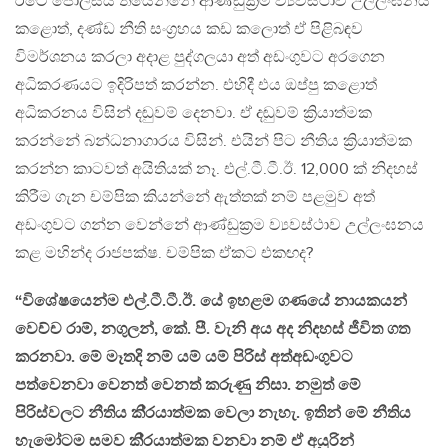
රටේ පොලිසිය තියෙන්නේ ආණ්ඩුක්‍රම ව්‍යවස්ථාව උල්ලංඝනය
කළොත්, දණ්ඩ නීති සංග්‍රහය කඩ කලොත් ඒ පිළිබඳව
විමර්ශනය කරලා අදාළ පුද්ගලයා අත් අඩංගුවට අරගෙන
අධිකරණයට ඉදිරිපත් කරන්න. එහිදී එය ඔප්පු කළොත්
අධිකරනය විසින් දඬුවම් දෙනවා. ඒ දඬුවම් ක්‍රියාත්මක
කරන්නේ බන්ධනාගාරය විසින්. එයින් පිට නීතිය ක්‍රියාත්මක
කරන්න කාටවත් අයිතියක් නෑ. එල්.ටී.ටී.ඊ. 12,000 ක් නිදහස්
කිරීම ගැන චම්පික කියන්නේ ඇත්තක් නම් පළමුව අත්
අඩංගුවට ගන්න වෙන්නේ ආණ්ඩුක්‍රම ව්‍යවස්ථාව උල්ලංඝනය
කළ මහින්ද රාජපක්ෂ. චම්පික ඒකට එකඟද?
“විශේෂයෙන්ම එල්.ටී.ටී.ඊ. යේ ඉහළම ගණයේ නායකයන්
වෙච්ච රාම්, නගුලන්, කේ. පී. වැනි අය අද නිදහස් ජීවිත ගත
කරනවා. මේ මෑතදි නම් යම් යම් පිරිස් අත්අඩංගුවට
පත්වෙනවා වෙනත් වෙනත් කරුණු නිසා. නමුත් මේ
පිරිස්වලට නීතිය කි‍්‍රයාත්මක වෙලා නැහැ. ඉතින් මේ නීතිය
හැමෝටම සමව කි‍්‍රයාත්මක වනවා නම් ඒ අයුරින්