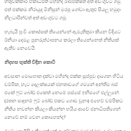
හිතුවක්කාර ඒකාධිපති මහින්ද රාජපක්ෂත් අත් අඩංගුවට ගමු.
එත් එක්කම නිරායුද මිනිසුන් මරපු ගෝටා ඇතුළු සියලු හමුදා
නිලධාරීන්වත් අත් අඩංගුවට ගමු.
හැබැයි පුංචි කොස්සක් තියෙන්නේ ඇමැතිතුමා කියන විදියට
ඊනියා දෙමළ පුනරුත්ථාපනය කරලා තියෙන්නෙත් නීතියක්
ඇතිව නෙවෙයි.
නිදහස භුක්ති විඳින කොටි
අවසාන මොහොත දක්වා මහින්ද එක්ක සූප්පුව දාගෙන හිටිය
චම්පික, හැට දෙලක්ෂයක් ජනතාවගේ ගමනේ අන්තිම බස්
එකේ ෆුට් බෝඩ් එකෙත් නෙමේ පස්සේ ඉනිමගේ එල්ලුනේ.
(රතන සාදුනම් ෆුට් බෝඩ් එකට ගොඩ වුනා) එහෙව් චම්පිකට
නීතිය නවන්න කියලා කියන්න හයිය ආවේ ජනාධිපතිගෙන්
නෙවේ නම් වෙන කොහෙන්ද?