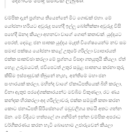
දෙනාටම පොදු සමාවක් ලැබුණා.”
චම්පික දැන් ප්‍රශ්නය තියෙන්නේ මීට ගොඩක් එහා. මේ
යෝජනා හරියට අවුරුදු පහේදී ඉල්ලු බෝනික්කා අවුරුදු විසි
පහේදී ඕනද කියලා අහනවා වාගේ ගොන් කතාවක්. යුද්දයට
පෙරත්, දෙමළ ජන ඝාතක යුද්දය මැදත් විශේෂයෙන්ම නව සම
සමාජ පක්ෂය යෝජනා කළේ උතුරේ ගරිල්ලා ව්‍යාපාරයත්
එක්ක සාකච්ඡා කරලා මේ ප්‍රශ්නය විසඳා ගතයුතුයි කියලා. ඒත්
හෙළ උරුමයටත්, ජවිපෙටත් උතුර සමූළ ඝාතනය කරනා තුරු
කිසිම ඉස්පාසුවක් තිබුනේ නැහැ. අන්තිමේ මහා ජන
සංහාරයක් කරලා, මහින්ද වාගේ ඒකාධිපතියෙක් බිහි කරලා,
චිනා ඇතුළු පරදේශක්කාරයන්ට මව්බිම විකුණලා, රට ණය
කන්දක හිරකරලා අද ගරිල්ලාවරු එක්ක සම්මුති කතා කරන
කොට ජනාධිපති සිරිසේනගේ මඩුවලිගය තමයි අතට ගන්න
ඕන. මේ විදියට හත්පලේ ගා ගනිමින් ඉන්න චම්පික අපරාධ
වර්ගීකරණය කරන හැටි බොහොම උජාරුවෙන් කියලා