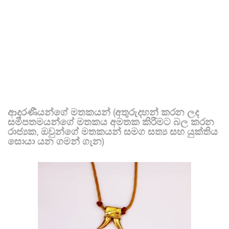
ආදරණීයන්ගේ මතකයන් (අතුරුදහන් කරන ලද
සමීපතමයන්ගේ මතකය අමතක කිරීමට බල කරන
රාජ්‍යක, ඔවුන්ගේ මතකයන් සමග සත්‍ය සහ යුක්තිය
සොයා යන ගමන් ගැන)