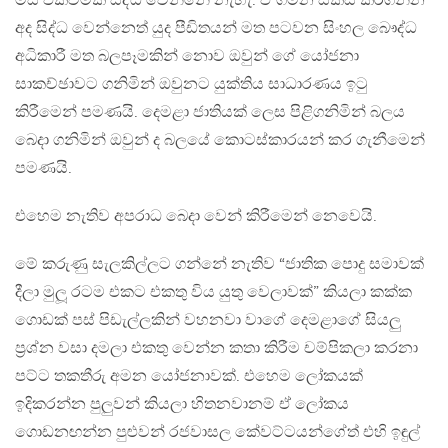
මිස එක්වීමක් සිද්ධ වෙන්නේ නැහැ. ඒ ගමන සකස් කරගන්න
අද සිද්ධ වෙන්නෙත් යුද පීඩිතයන් මත පටවන සිංහල බෞද්ධ
අධිකාරී මත බලපෑමකින් නොව ඔවුන් ගේ යෝජනා
සාකච්ඡාවට ගනිමින් ඔවුනට යුක්තිය සාධාරණය ඉටු
කිරීමෙන් පමණයි. දෙමළා ජාතියක් ලෙස පිළිගනිමින් බලය
බෙදා ගනිමින් ඔවුන් ද බලයේ කොටස්කාරයන් කර ගැනීමෙන්
පමණයි.
එහෙම නැතිව අපරාධ බෙදා වෙන් කිරීමෙන් නෙවෙයි.
මේ කරුණු සැලකිල්ලට ගන්නේ නැතිව “ජාතික පොදු සමාවක්
දීලා මුලූ රටම එකට එකතු විය යුතු වෙලාවක්” කියලා කක්ක
ගොඩක් පස් පිඩැල්ලකින් වහනවා වාගේ දෙමළාගේ සියලු
ප්‍රශ්න වසා දමලා එකතු වෙන්න කතා කිරීම චම්පිකලා කරනා
පට්ට තකතීරු අමන යෝජනාවක්. එහෙම ලෝකයක්
ඉදිකරන්න පුලුවන් කියලා හිතනවානම් ඒ ලෝකය
ගොඩනඟන්න පුළුවන් රජවාසල කේවට්ටයන්ගේත් එහි ඉඳුල්