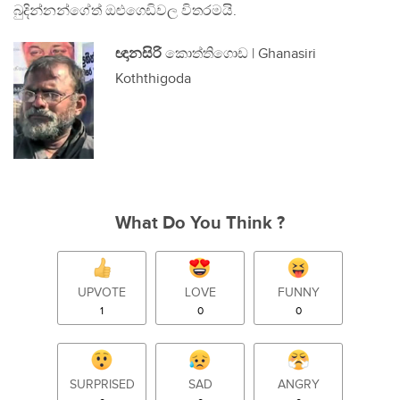
බුදින්නන්ගේත් ඔළුගෙඩිවල විතරමයි.
ඥානසිරි
කොත්තිගොඩ | Ghanasiri
Koththigoda
What Do You Think ?
UPVOTE
LOVE
FUNNY
1
0
0
SURPRISED
SAD
ANGRY