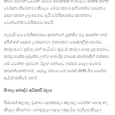
කිරීම සම්බන්ධයෙන් රජයේ ආරක්ෂක අංශවලට සාක්ෂි සහිත
චෝදනා තිබෙනවා කියලා. මේවා කවර අභිමතාර්ථ සාධනය
සඳහා කරන ලද අපරාධ දැයි වර්ගීකරණය කරන්නට
වෙන්නේත් චම්පිකටම තමයි.
හැබැයි ඔය වර්ගීකරණය කරන්නේ යුක්තිය ඉටු කරන්න නම්
අපිත් අත් දෙකම උස්සනවා. එතකොට පෞද්ගලික අපරාධ
කරපු අයට පුද්ගලයන් හැටියට දඬුවම් කරලා පොදු යුද අපරාධ
කරපු හැත්ත බුරුත්ත උන්ට අණ දීපු නායක කාරකාදීන් එක්කම
ගස් යවන්න පුළුවන්. ඊළඟ ඡන්දෙට ඉස්සර වෙලා එහෙම
කරගත්තොත් නම්, දෙමළ ජනයා මේ පාරත් 2015 ගිය පාරේම
ඇවිත් කතිරේ ගහවි.
සිංහල බෞද්ධ අධිකාරී බලය
පිස්සෝ කලබල වුනාට දොස්තරලා කලබල වෙන්න හොඳ නෑ
කියලා කියනවා. හොල්ලලා බලලා කලටිද, පැහිලද කියලා