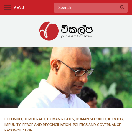
S
Search
MENU
k
for:
i
p
t
o
m
a
i
n
c
o
n
t
e
n
COLOMBO
,
DEMOCRACY
,
HUMAN RIGHTS
,
HUMAN SECURITY
,
IDENTITY
,
t
IMPUNITY
,
PEACE AND RECONCILIATION
,
POLITICS AND GOVERNANCE
,
RECONCILIATION