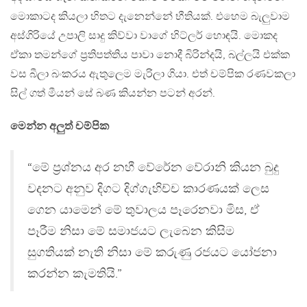
මොකාටද කියලා හිතට දැනෙන්නේ භීතියක්. එහෙම බැලුවාම
අස්ගිරියේ උපාලි සාදු කිව්වා වාගේ හිට්ලර් හොඳයි. මොකද
ඒකා තමන්ගේ ප්‍රතිපත්තිය පාවා නොදී බිරින්දයි, බල්ලයි එක්ක
වස බීලා බංකරය ඇතුලෙම මැරිලා ගියා. එත් චම්පික රණවකලා
සිල් ගත් මීයන් සේ බණ කියන්න පටන් අරන්.
මෙන්න අලුත් චම්පික
“මේ ප‍්‍රශ්නය අර නහී වේරේන වේරානි කියන බුදු
වදනට අනුව දිගට දිග්ගැහිච්ච කාරණයක් ලෙස
ගෙන යාමෙන් මේ තුවාලය පෑරෙනවා මිස, ඒ
පෑරීම නිසා මේ සමාජයට ලැබෙන කිසිම
සුගතියක් නැති නිසා මේ කරුණු රජයට යෝජනා
කරන්න කැමතියි.”