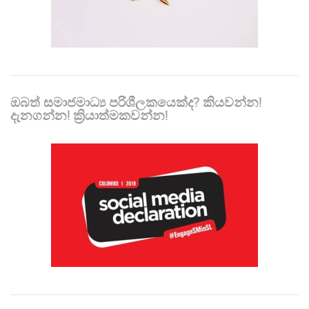
ඔබත් සමාජමාධ්‍ය පරිශීලකයෙක්ද? කියවන්න!
දැනගන්න! ක්‍රියාත්මකවන්න!