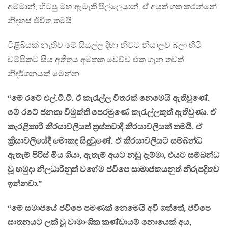
අම්මාන්, හිටපු මහ ඇමැති පිල්ලෙයාන්. ඒ අයත් ගත කරන්නේ
නිදහස් ජිවිත තමයි.
විළිබියක් නැතිව මේ සියල්ල දිහා නිවට නියාලුව බලා හිටි
චම්පිකට සිය අතීතය අමතක වෙච්ච එක ගැන තවත්
නිදර්ශනයක් මෙන්න.
“මේ රටේ එල්.ටී.ටී. ඊ කැරැල්ල විතරක් නෙමෙයි ඇතිවුණේ.
මේ රටේ ජනතා විමුක්ති පෙරමුණේ කැරැල්ලකුත් ඇතිවුණා. ඒ
කැරළිකාරී කි‍්‍රයාවලියත් ත‍්‍රස්තවාදී කි‍්‍රයාවලියක් තමයි. ඒ
ක්‍රියාවලියේදී මොකද සිදුවුණේ. ඒ කි‍්‍රයාවලියට සම්බන්ධ
ඇතැම් පිරිස් මිය ගියා, ඇතැම් අයට නඩු දැම්මා, එයට සම්බන්ධ
වූ හමුදා නිලධාරීනුත් වගේම ජවිපෙ සාමාජකයනුත් නිරුපද්‍රිතව
ඉන්නවා.”
“මේ සමාජයේ ජවිපෙ පමණක් නෙමෙයි අවි ගත්තේ, ජවිපෙ
ඝාතනයට ලක් වූ වාමාංශික කණ්ඩායම් නොයෙක් අය,