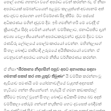
පොල් ගොඩ ගහනවා වගේ අපරාධ වෙන් කරන්න බෑ. ඒ නිසා
අපරාධයක් සම්බන්ධයෙන් පළමුව කලයුත්තේ අවශ්‍යනම් අත්
අඩංගුවට අරගෙන හෝ විමර්ශණ සිදු කිරීම. ඊට පස්සේ
අධිකරණය මගින් දඬුවම් දීම. ඉබි ගමනින් හරි මේ වෙද්දී ඒ
ක්‍රියාවලිය සිද්ද වෙමින් යන්නේ. චම්පිකලාට, ජනාධිපතිට දැන්
අවශ්‍ය වෙලා තියෙන්නේ අපරාධකරුවන්ට දඬුවම් දීමට වඩා
රණවිරු ලේබලයේ පොල්මඃකාරයෝ වෙන්න. මහින්දලාගේ
සිංහල බෞද්ධ ජාතිවාදී උරුමයේ අයිතිකාරයෝ වෙන්න. ඒ
වෙනුවෙන් අපරාධ නෙමේ නීතිය වර්ගීකරණය කරන්න.
ඒ නිසා
“බි‍්‍රතාන්‍ය නිදහසින් පසුව අපට අනාගතය සඳහා
ගමනක් සකස් කර ගත යුතුව තිබුණා”
යි චම්පික කරන්නා වූ
ඇඬියාව පමණයි මේ යෝජනාවලියේ වැදගත් අදහසක්
හැටියට ගන්න තියෙන්නේ. හැබැයි ඒ ගමන කඩාකප්පල්
කිරීමට ඉවහල් වූනේ සිංහල බෞද්ධ අධිකාරී මතය බව අදත්
චම්පිකලා තේරුම් ගන්නේ නැතිනම් හෙට දවසෙත් බෙදීමක්