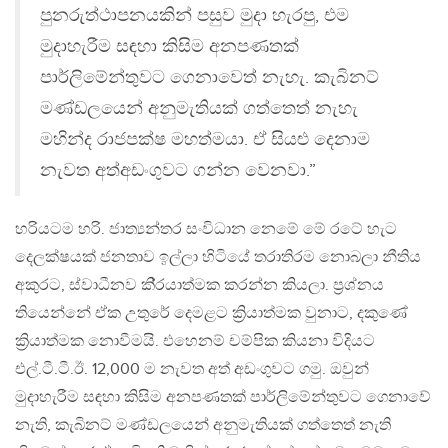
පුනරුත්ථාපනයකින් පසුව මුදා හැරපු, එම
මුදාහැරීම සඳහා කිසිම අනපණතක්
පාර්ලිමේන්තුවට ගෙනාවෙත් නැහැ. කැබිනට්
මණ්ඩලයෙන් අනුමැතියක් ගත්තෙත් නැහැ
මහින්ද රාජපක්ෂ මහත්මයා. ඒ සියළු දෙනාම
නැවත අත්අඩංගුවට ගන්න වෙනවා.”
හරියටම හරි. ජාත්‍යන්තර සංවිධාන නෙමේ මේ රටේ හැට
දෙලක්ෂයක් ජනතාව ඉල්ලා හිටියේ තරාතිරම නොබලා නීතිය
අකුරට, ස්වාධීනව කි‍්‍රයාත්මක කරන්න කියලා. ප්‍රශ්නය
තියෙන්නේ ඒක උතුරේ දෙමළට ක්‍රියාත්මක වුනාට, දකුණේ
ක්‍රියාත්මක නොවීමයි. එහෙනම් චම්පික කියනා විදියට
එල්.ටී.ටී.ඊ. 12,000 ම නැවත අත් අඩංගුවට ගමු. ඔවුන්
මුදාහැරීම සඳහා කිසිම අනපණතක් පාර්ලිමේන්තුවට ගෙනාවේ
නැති, කැබිනට් මණ්ඩලයෙන් අනුමැතියක් ගත්තෙත් නැති