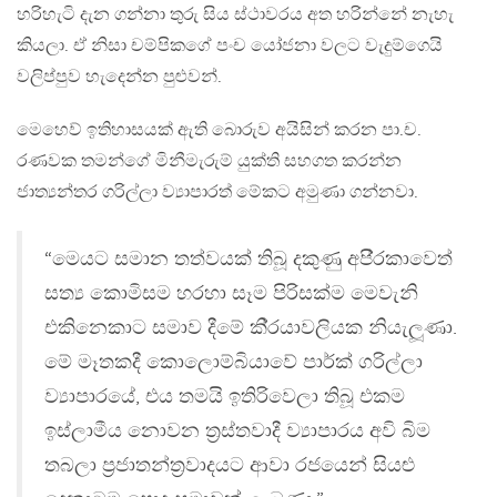
හරිහැටි දැන ගන්නා තුරු සිය ස්ථාවරය අත හරින්නේ නැහැ
කියලා. ඒ නිසා චම්පිකගේ පංච යෝජනා වලට වැදුම්ගෙයි
වලිප්පුව හැදෙන්න පුළුවන්.
මෙහෙව් ඉතිහාසයක් ඇති බොරුව අයිසින් කරන පා.ච.
රණවක තමන්ගේ මිනීමැරුම් යුක්ති සහගත කරන්න
ජාත්‍යන්තර ගරිල්ලා ව්‍යාපාරත් මේකට අමුණා ගන්නවා.
“මෙයට සමාන තත්වයක් තිබූ දකුණු අපි‍්‍රකාවෙත්
සත්‍ය කොමිසම හරහා සෑම පිරිසක්ම මෙවැනි
එකිනෙකාට සමාව දීමේ කි‍්‍රයාවලියක නියැලූණා.
මේ මෑතකදී කොලොම්බියාවේ පාර්ක් ගරිල්ලා
ව්‍යාපාරයේ, එය තමයි ඉතිරිවෙලා තිබූ එකම
ඉස්ලාමීය නොවන ත‍්‍රස්තවාදී ව්‍යාපාරය අවි බිම
තබලා ප‍්‍රජාතන්ත‍්‍රවාදයට ආවා රජයෙන් සියළු