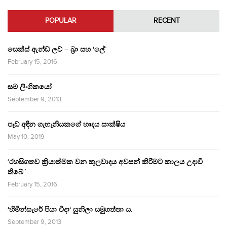
POPULAR
RECENT
සෙක්ස් ඇන්ඩ් ලව් – බ්‍රා සහ ‘ලේ’
February 15, 2016
සම ලිංගිකයෝ
September 9, 2013
පෑඩ් අඳින ගැහැනියකගේ හෘදය සාක්ෂිය
May 10, 2019
‘රහසිගතව ක්‍රියාත්මක වන කුලවාදය අවසන් කිරීමට කාලය උදාවී
තිබේ.’
February 15, 2016
‘හිමින්සැරේ පියා විදා‘ සුනිලා සමුගත්තා ය.
September 9, 2013