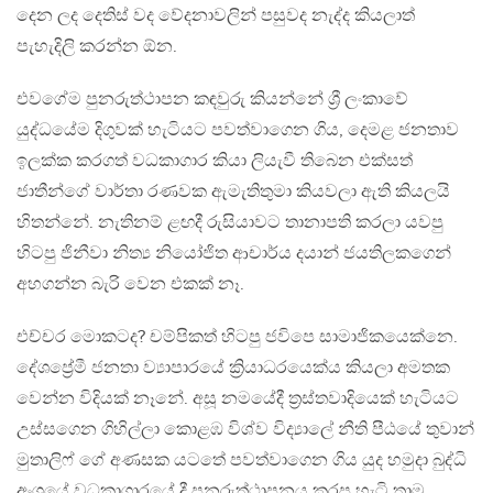
දෙන ලද දෙතිස් වද වේදනාවලින් පසුවද නැද්ද කියලාත්
පැහැදිලි කරන්න ඕන.
එවගේම පුනරුත්ථාපන කඳවුරු කියන්නේ ශ්‍රී ලංකාවේ
යුද්ධයේම දිගුවක් හැටියට පවත්වාගෙන ගිය, දෙමළ ජනතාව
ඉලක්ක කරගත් වධකාගාර කියා ලියැවී තිබෙන එක්සත්
ජාතීන්ගේ වාර්තා රණවක ඇමැතිතුමා කියවලා ඇති කියලයි
හිතන්නේ. නැතිනම් ළඟදී රුසියාවට තානාපති කරලා යවපු
හිටපු ජිනීවා නිත්‍ය නියෝජිත ආචාර්ය දයාන් ජයතිලකගෙන්
අහගන්න බැරි වෙන එකක් නෑ.
එච්චර මොකටද? චම්පිකත් හිටපු ජවිපෙ සාමාජිකයෙක්නෙ.
දේශප්‍රේමී ජනතා ව්‍යාපාරයේ ක්‍රියාධරයෙක්ය කියලා අමතක
වෙන්න විදියක් නෑනේ. අසූ නමයේදී ත්‍රස්තවාදියෙක් හැටියට
උස්සගෙන ගිහිල්ලා කොළඹ විශ්ව විද්‍යාලේ නීති පීඨයේ තුවාන්
මුතාලිෆ් ගේ අණසක යටතේ පවත්වාගෙන ගිය යුද හමුදා බුද්ධි
අංශයේ වධකාගාරයේ දී පුනරුත්ථාපනය කරපු හැටි තාම