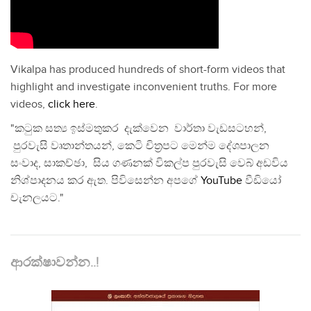
Vikalpa has produced hundreds of short-form videos that
highlight and investigate inconvenient truths. For more
videos,
click here
.
"කටුක සත්‍ය ඉස්මතුකර දැක්වෙන වාර්තා වැඩසටහන්,
පුරවැසි වෘතාන්තයන්, කෙටි චිත්‍රපට මෙන්ම දේශපාලන
සංවාද, සාකච්ඡා, සිය ගණනක් විකල්ප පුරවැසි වෙබ් අඩවිය
නිශ්පාදනය කර ඇත. පිවිසෙන්න අපගේ
YouTube
වීඩියෝ
චැනලයට."
ආරක්ෂාවන්න..!