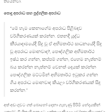
තියෙනවා.
පොදු අපරාධ සහ පුද්ගලික අපරාධ
“මේ හැම කෙනාගේම අපරාධ පිළිබඳව
වර්ගීකරණයක් කරන්න. එතනදී යුද්ධ
කි‍්‍රයාදාමයේදී සිදු වූ ඒ අභිමතාර්ථ සාධනයේදී සිදු
වූ අපරාධ මොනවාද?, පෞද්ගලික අභිමතාර්ථ
ඉෂ්ඨ කර ගන්න, කප්පම් ගන්න, එහෙම නැත්නම්
බය කරන්න නැත්නම් වෙනත් දෙයක් කරන්න
පෞද්ගලික මට්ටමින් අභිමතාර්ථ ඉටුකර ගන්න
ගිය අපරාධ මොනවාද කියලා වර්ගීකරණයක් සිදු
කරන්න.”
අත් අඩංගුවට ගත් බොහෝ දෙනා ගැහැණු පිරිමි භේදයකින්