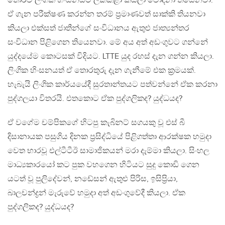
තොරව ලිංගික හිංසනයට ලක්කළා කියලා චෝදනා තියෙනවා.
ඒ ගැන පරීක්ෂණ කරන්න තරම් ප්‍රමාණවත් සාක්කි තියනවා
කියලා එක්සත් ජාතීන්ගේ සංවිධානය ඇතුළු ජාත්‍යන්තර
සංවිධාන පිළිගෙන තියෙනවා. මේ අය අත් අඩංගුවට ගන්නේ
යුද්දයේම කොටසක් විදියට. LTTE යුද රහස් දැන ගන්න කියලා.
ලිංගික හිංසනයත් ඒ තොරතුරු දැන ගැනීමේ එක ක්‍රමයක්.
හැබැයි ලිංගික කාර්යයේදී සුරතාන්තයට පත්වන්නේ ඒක කරනා
පුද්ගලයා විතරයි. එතකොට ඒක පුද්ගලිකද? යුද්ධයද?
ඒ වගේම චම්පිකගේ හිටපු කැබිනට් සගයකු වූ එස් බී
දිසානායක පසුගිය දිනක ප්‍රසිද්ධියේ පිළිගත්තා ආරක්ෂක හමුදා
වෙත භාරවූ එල්ටීටීඊ සාමාජිකයන් මරා දැම්මා කියලා. සිංහල
මාධ්‍යකාරයෝ කට පුක වහගෙන හිටියට සුදු කොඩි ගෙන
යටත් වූ පුලිදේවන්, නඩේසන් ඇතුළු පිරිස, ඉසිප්‍රියා,
බාලචන්ද්‍රන් මැරුවේ හමුදා අත් අඩංගුවේදී කියලා. ඒක
පුද්ගලිකද? යුද්ධයද?