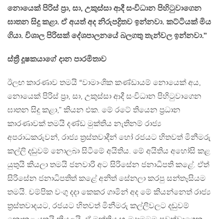
නොයෙක් පිරිස් ප‍්‍රා, සා, උකුස්සා ආදී සංවිධාන පිහිටුවාගෙන
ඝාතන සිදු කළා. ඒ අයත් අද නිරුපද්‍රිතව ඉන්නවා. කට්ටියක් මිය
ගියා. විශාල පිරිසක් දේශපාලනයේ බලගතු තැන්වල ඉන්නවා.”
ස්ත්‍රී දූෂකයාගේ දාන පාරමිතාව
ඊලඟ කාරණාව තමයි “වාමාංශික කණ්ඩායම් නොයෙක් අය,
නොයෙක් පිරිස් ප‍්‍රා, සා, උකුස්සා ආදී සංවිධාන පිහිටුවාගෙන
ඝාතන සිදු කළා,” කියන එක. මේ රටේ තියෙන ප්‍රධාන
කාරණාවක් තමයි දණ්ඩ මුක්තිය නැතිනම් රාජ්‍ය
අපරාධකරුවන්, රාජ්‍ය ත්‍රස්තවාදීන් හෝ රජයට හිතවත් මිනීමරු
කල්ලි දඬුවම් නොලබා සිටීමේ අයිතිය. මේ අයිතිය අහෝසි කළ
යුතුයි කියලා තමයි ජනවාරි අට සිරිසේන ජනාධිපති කළේ. ඒත්
සිරිසේන ජනාධිපතිත් කළේ අනිත් සේනලා කරපු සන්තෑසියම
තමයි. චම්පික වංගු දදා කෙකර ගාමින් අද මේ කියන්නෙත් රාජ්‍ය
ත්‍රස්තවාදයට, රජයට හිතවත් මිනීමරු කල්ලිවලට දඬුවම්