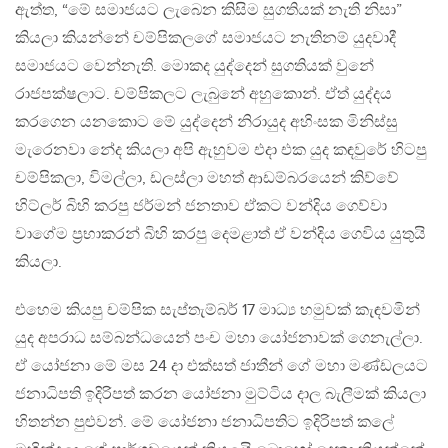
ඇත්ත, “මේ සමාජයට ලැබෙන කිසිම සුගතියක් නැති නිසා”
කියලා කියන්නේ චම්පිකලගේ සමාජයට නැතිනම් යුදවාදී
සමාජයට වෙන්නැති. මොකද යුද්දෙන් සුගතියක් වුනේ
රාජපක්ෂලාට. චම්පිකලට ලැබුනේ අහුකොන්. ඒත් යුද්දය
කරගෙන යනකොට මේ යුද්දෙන් නිරායුද අහිංසක මිනිස්සු
මැරෙනවා නේද කියලා අපි ඇහුවම එදා එක යුද කඳවුරේ හිටපු
චම්පිකලා, විමල්ලා, ඩලස්ලා මහත් ආඩම්බරයෙන් කිව්වේ
හිට්ලර් බිහි කරපු ජර්මන් ජනතාව ඒකට වන්දිය ගෙව්වා
වාගේම ප්‍රභාකරන් බිහි කරපු දෙමළාත් ඒ වන්දිය ගෙවිය යුතුයි
කියලා.
එහෙම කියපු චම්පික සැප්තැම්බර් 17 මාධ්‍ය හමුවක් කැඳවමින්
යුද අපරාධ සම්බන්ධයෙන් පංච මහා යෝජනාවක් ගෙනැල්ලා.
ඒ යෝජනා මේ මස 24 දා එක්සත් ජාතීන් ගේ මහා මණ්ඩලයට
ජනාධිපති ඉදිරිපත් කරන යෝජනා මුට්ටිය දාල බැලීමක් කියලා
හිතන්න පුළුවන්. මේ යෝජනා ජනාධිපතිට ඉදිරිපත් කලේ