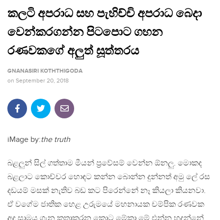
කලටි අපරාධ සහ පැහිච්චි අපරාධ බෙදා
වෙන්කරගන්න පිටපොට ගහන
රණවකගේ අලුත් සූත්තරය
GNANASIRI KOTHTHIGODA
on
September 20, 2018
iMage by:
the truth
බළලුන් සිල් ගත්තාම මීයන් ප්‍රවේසම් වෙන්න ඕනලු. මොකද
බළලාට කොච්චර හොඳට කන්න බොන්න දුන්නත් අමු ලේ රස
දඩයම් මසක් නැතිව බඩ කට පිරෙන්නේ නෑ කියලා කියනවා.
ඒ වගේම ජාතික හෙළ උරුමයේ මහනායක චම්පික රණවක
අද සාමය ගැන කතාකරන කොට මේකා මේ එන්න හදන්නේ