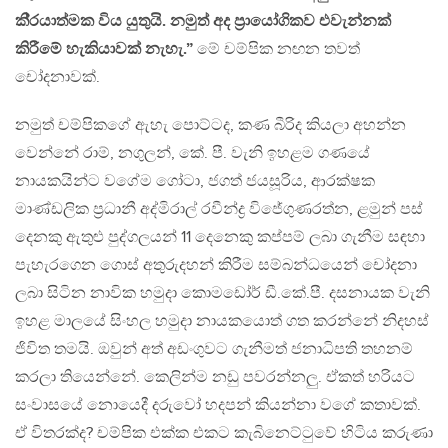
කි‍්‍රයාත්මක විය යුතුයි. නමුත් අද ප‍්‍රායෝගිකව එවැන්නක්
කිරීමේ හැකියාවක් නැහැ.”
මේ චම්පික නඟන තවත්
චෝදනාවක්.
නමුත් චම්පිකගේ ඇහැ පොට්ටද, කණ බීරිද කියලා අහන්න
වෙන්නේ රාම්, නගුලන්, කේ. පී. වැනි ඉහළම ගණයේ
නායකයින්ට වගේම ගෝටා, ජගත් ජයසූරිය, ආරක්ෂක
මාණ්ඩලික ප්‍රධානී අද්මිරාල් රවීන්ද්‍ර විජේගුණරත්න, ළමුන් පස්
දෙනකු ඇතුළු පුද්ගලයන් 11 දෙනෙකු කප්පම් ලබා ගැනීම සඳහා
පැහැරගෙන ගොස් අතුරුදහන් කිරීම සම්බන්ධයෙන් චෝදනා
ලබා සිටින නාවික හමුදා කොමඩෝර් ඩී.කේ.පී. දසනායක වැනි
ඉහළ මාලයේ සිංහල හමුදා නායකයොත් ගත කරන්නේ නිදහස්
ජිවිත තමයි. ඔවුන් අත් අඩංගුවට ගැනීමත් ජනාධිපති තහනම්
කරලා තියෙන්නේ. කෙලින්ම නඩු පවරන්නලු. ඒකත් හරියට
සංවාසයේ නොයෙදී දරුවෝ හදපන් කියන්නා වගේ කතාවක්.
ඒ විතරක්ද? චම්පික එක්ක එකට කැබිනෙට්ටුවේ හිටිය කරුණා