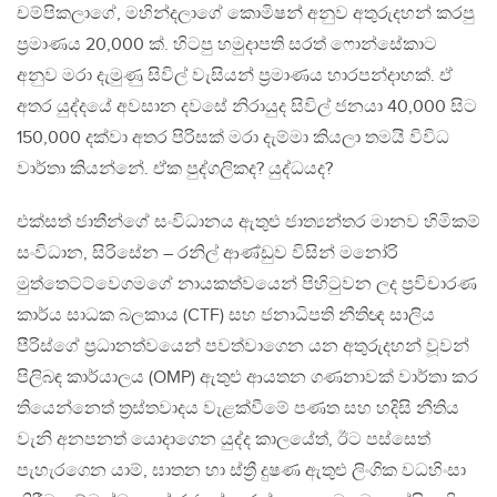
චම්පිකලාගේ, මහින්දලාගේ කොමිෂන් අනුව අතුරුදහන් කරපු
ප්‍රමාණය 20,000 ක්. හිටපු හමුදාපති සරත් ෆොන්සේකාට
අනුව මරා දැමුණු සිවිල් වැසියන් ප්‍රමාණය හාරපන්දාහක්. ඒ
අතර යුද්දයේ අවසාන දවසේ නිරායුද සිවිල් ජනයා 40,000 සිට
150,000 දක්වා අතර පිරිසක් මරා දැම්මා කියලා තමයි විවිධ
වාර්තා කියන්නේ. ඒක පුද්ගලිකද? යුද්ධයද?
එක්සත් ජාතීන්ගේ සංවිධානය ඇතුළු ජාත්‍යන්තර මානව හිමිකම්
සංවිධාන, සිරිසේන – රනිල් ආණ්ඩුව විසින් මනෝරි
මුත්තෙට්ට්වෙගමගේ නායකත්වයෙන් පිහිටුවන ලද ප්‍රවිචාරණ
කාර්ය සාධක බලකාය (CTF) සහ ජනාධිපති නීතිඥ සාලිය
පීරිස්ගේ ප්‍රධානත්වයෙන් පවත්වාගෙන යන අතුරුදහන් වූවන්
පිලිබඳ කාර්යාලය (OMP) ඇතුළු ආයතන ගණනාවක් වාර්තා කර
තියෙන්නෙත් ත්‍රස්තවාදය වැළක්වීමේ පණත සහ හදිසි නීතිය
වැනි අනපනත් යොදාගෙන යුද්ද කාලයේත්, ඊට පස්සෙත්
පැහැරගෙන යාම්, ඝාතන හා ස්ත්‍රී දුෂණ ඇතුළු ලිංගික වධහිංසා