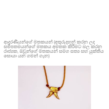
ආදරණීයන්ගේ මතකයන් (අතුරුදහන් කරන ලද
සමීපතමයන්ගේ මතකය අමතක කිරීමට බල කරන
රාජ්‍යක, ඔවුන්ගේ මතකයන් සමග සත්‍ය සහ යුක්තිය
සොයා යන ගමන් ගැන)