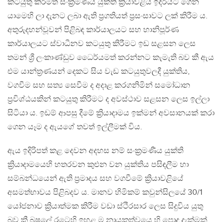
කටයුතු කිරීමත් සංක්‍රමණීය යුක්ති ක්‍රියාවළිය ඉදිරියට ගෙන
යාමෙහි ලා දැනට ලබා ඇති ප්‍රගතියත් ප්‍රසංසාවට ලක් කිරීම ය.
අතුරුදහන්වූවන් පිළිබඳ කාර්යාලයට සහ හානිපූර්ණ
කාර්යාලයට ස්වාධීනව කටයුතු කිරීමට ඉඩ සළසන ලෙස
තමන් ශ්‍රී ලංකාණ්ඩුව ධෛර්යමත් කරන්නට කැමැති බව කී ඇය
එම යාන්ත්‍රණයන් දෙකට සිය වැඩ කටයුතුවලදී යුක්තිය,
වගවීම සහ සත්‍ය සෙවීම ද අදාළ කරගනිමින් සමෝධාන
ප්‍රවිශ්ඨයකින් කටයුතු කිරීමට ද අවස්ථාව සළසන ලෙස ඉල්ලා
සිටියා ය. ඉඩම් ආපසු දීමේ ක්‍රියාදාමය ඉක්මන් අවසානයක් කරා
ගෙන යෑම ද ඇයගේ තවත් ඉල්ලීමක් විය.
ඇය ඉදිරිපත් කළ දෙවන අදහස නම් සංක්‍රමණීය යුක්ති
ක්‍රියාදාමයෙහි හතරවන කුළුන වන යුක්තිය පසිඳලීම හා
සම්බන්ධයෙන් ඇති ප්‍රමාදය සහ වගවීමේ ක්‍රියාවළියේ
අසමත්භාවය පිළිබදව ය. මානව හිමිකම් කවුන්සිලයේ 30/1
යෝජනාව ක්‍රියාත්මක කිරීම වඩා ස්ථිරසාර ලෙස සිදුවිය යුතු
බව කී බෂලේ රටෙහි ඉහළ ම නායකත්වයෙ හි පොදු දැක්මක්