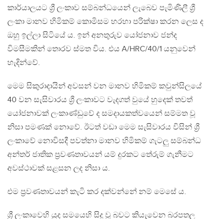
කාර්යාලයට ශ්‍රී ලංකාව සම්බන්ධයෙන් ලැබෙව පැමිණිලී ශ්‍රී
ලංකා මානව හිමිකම් කොමිසම හරහා පරික්ෂා කරන ලෙස ද
ඔහු ඉල්ලා සිටියේ ය. ඉන් අනතුරුව යෝජනාව ජන්ද
විමසීමකින් තොරව ස්මත විය. එය A/HRC/40/1 යනුවෙන්
හැදින්වේ.
මෙම සිකුරාදායින් අවසන් වන මානව හිමිකම් කවුන්සිලයේ
40 වන සැසිවාරය ශ්‍රී ලංකාවට වැදගත් වුයේ හුදෙක් තවත්
යෝජනාවක් ලංකාණ්ඩුවේ ද සමදායකත්වයෙන් සම්මත වූ
නිසා පමණක් නොවේ. ඊටත් වඩා මෙම සැසිවාරය විසින් ශ්‍රී
ලංකාවේ නොවිසදී පවත්නා මානව හිමිකම් ගැටලු සම්බන්ධ
අන්තර් ජාතික ප්‍රවණතාවයන් යම් දුරකට තේරුම් ගැනීමට
අවස්ථාවක් සළසන ලද නිසා ය.
එම ප්‍රවණතාවයන් කැටි කර දක්වන්නේ නම් මෙසේ ය.
ශ්‍රී ලංකාවෙහි යුද සමයෙහි සිදු වූ බවට කියැවෙන බරපතල