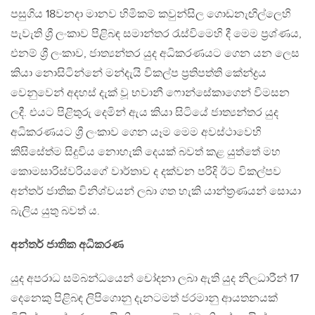
පසුගිය 18වනදා මානව හිමිකම් කවුන්සිල ගොඩනැඟිල්ලෙහි
පැවැති ශ්‍රී ලංකාව පිළිබඳ සමාන්තර රැස්විමෙහි දී මෙම ප්‍රශ්ණය,
එනම් ශ්‍රී ලංකාව, ජාත්‍යන්තර යුද අධිකරණයට ගෙන යන ලෙස
කියා නොසිටින්නේ මන්දැයි විකල්ප ප්‍රතිපත්ති කේන්ද්‍රය
වෙනුවෙන් අදහස් දැක් වූ භවානී ෆොන්සේකාගෙන් විමසන
ලදී. එයට පිළිතුරු දෙමින් ඇය කියා සිටියේ ජාත්‍යන්තර යුද
අධිකරණයට ශ්‍රී ලංකාව ගෙන යෑම මෙම අවස්ථාවෙහි
කිසිසේත්ම සිදුවිය නොහැකි දෙයක් බවත් කළ යුත්තේ මහ
කොමසාරිස්වරියගේ වාර්තාව ද දක්වන පරිදි ඊට විකල්පව
අන්තර් ජාතික විනිශ්චයන් ලබා ගත හැකි යාන්ත්‍රණයන් සොයා
බැලිය යුතු බවත් ය.
අන්තර් ජාතික අධිකරණ
යුද අපරාධ සම්බන්ධයෙන් චෝදනා ලබා ඇති යුද නිලධාරීන් 17
දෙනෙකු පිළිබඳ ලිපිගොනු දැනටමත් ජරමානු ආයතනයක්