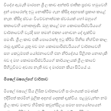
විදේශ ඇමැති මාරපන ශ්‍රී ලංකාව අන්තර් ජාතික ප්‍රජාව හමුවෙහි
දුන් පොරෙන්දු ඉටු නොකිරීම ගැන කිසිදු අදහසක් ප්‍රකාශ කළේ
නැත. කිසිදු ස්වයං විවේචනාත්මක ස්වරයක් හෝ ඔහුගේ
කතාවෙහි නොතාබුණි. ඔහු කළේ මහ කොමසාරිස්වරියගේ
වාර්තාවෙහි වැරදි සහ තමන් එකඟ නොවන දේ දැක්වීම
පමණි. ශ්‍රී ලංකාව එකී පොරොන්දු ඉටු කිරිම පිනිස නිශ්චිත කාල
රාමු දැක්විය යුතු බව මහ කොමසාරිස්වරියගේ වාර්තාවෙහි
සහ කෙටුම්පත් යෝජනාවෙහි එන නිර්දේශය පිළිගත නොහැකි
බව ද මහ කොමසාරිස්වරියගේ කාර්යාලයක් ශ්‍රී ලංකාවේ
පිහිටුවිමට අවශ්‍ය නැති බව ද මාරපන කියා සිටියේ ය.
මිෂෙල් බෂලේගේ වාර්තාව
මිෂෙල් බෂලේ සිය ලිඛිත වාර්තාවෙහි සංරාංශයක් පමණක්
ඉදිරිපත් කරමින් මූලික අදහස් දෙකක් දැක්වීය. පළමුවැන්න නම්
ශ්‍රී ලංකාව මානව හිමිකම් කවුන්සිලය සමඟ සහයෝගයෙන්