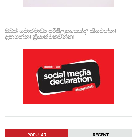
ඔබත් සමාජමාධ්‍ය පරිශීලකයෙක්ද? කියවන්න!
දැනගන්න! ක්‍රියාත්මකවන්න!
POPULAR
RECENT