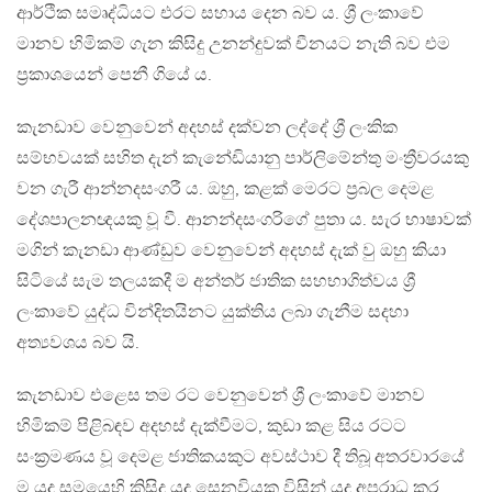
ආර්ථික සමෘද්ධියට එරට සහාය දෙන බව ය. ශ්‍රී ලංකාවේ
මානව හිමිකම් ගැන කිසිදු උනන්දුවක් චීනයට නැති බව එම
ප්‍රකාශයෙන් පෙනී ගියේ ය.
කැනඩාව වෙනුවෙන් අදහස් දක්වන ලද්දේ ශ්‍රී ලංකික
සම්භවයක් සහිත දැන් කැනේඩියානු පාර්ලිමේන්තු මංත්‍රීවරයකු
වන ගැරී ආන්නදසංගරී ය. ඔහු, කළක් මෙරට ප්‍රබල දෙමළ
දේශපාලනඥයකු වූ වී. ආනන්දසංගරිගේ පුතා ය. සැර භාෂාවක්
මගින් කැනඩා ආණ්ඩුව වෙනුවෙන් අදහස් දැක් වු ඔහු කියා
සිටියේ සැම තලයකදී ම අන්තර් ජාතික සහභාගිත්වය ශ්‍රී
ලංකාවේ යුද්ධ වින්දිතයිනට යුක්තිය ලබා ගැනීම සදහා
අත්‍යවශය බව යි.
කැනඩාව එළෙස තම රට වෙනුවෙන් ශ්‍රී ලංකාවේ මානව
හිමිකම් පිළිබඳව අදහස් දැක්වීමට, කුඩා කළ සිය රටට
සංක්‍රමණය වූ දෙමළ ජාතිකයකුට අවස්ථාව දී තිබූ අතරවාරයේ
ම යුද සමයෙහි කිසිදු යුද සෙනවියකු විසින් යුද අපරාධ කර