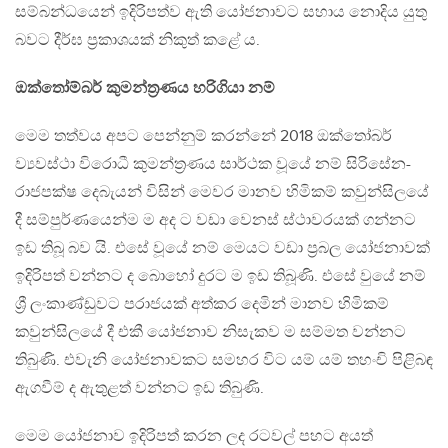
සම්බන්ධයෙන් ඉදිරිපත්ව ඇති යෝජනාවට සහාය නොදිය යුතු
බවට දීර්ඝ ප්‍රකාශයක් නිකුත් කළේ ය.
ඔක්තෝම්බර් කුමන්ත්‍රණය හරිගියා නම්
මෙම තත්වය අපට පෙන්නුම් කරන්නේ 2018 ඔක්තෝබර්
ව්‍යවස්ථා විරොධී කුමන්ත්‍රණය සාර්ථක වූයේ නම් සිරිසේන-
රාජපක්ෂ දෙබැයන් විසින් මෙවර මානව හිමිකම් කවුන්සිලයේ
දී සම්පුර්ණයෙන්ම ම අද ට වඩා වෙනස් ස්ථාවරයක් ගන්නට
ඉඩ තිබූ බව යි. එසේ වූයේ නම් මෙයට වඩා ප්‍රබල යෝජනාවක්
ඉදිරිපත් වන්නට ද බොහෝ දුරට ම ඉඩ තිබූණි. එසේ වුයේ නම්
ශ්‍රී ලංකාණ්ඩුවට පරාජයක් අත්කර දෙමින් මානව හිමිකම්
කවුන්සිලයේ දී එකී යෝජනාව නිසැකව ම සම්මත වන්නට
තිබුණි. එවැනි යෝජනාවකට සමහර විට යම් යම් තහංචි පිළිබඳ
ඇගවීම් ද ඇතුළත් වන්නට ඉඩ තිබුණි.
මෙම යෝජනාව ඉදිරිපත් කරන ලද රටවල් පහට අයත්