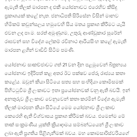
ඇමැති තිලක් මාරපන ද එකී යෝජනාවට එරෙහිව කිසිදු
ප්‍රකාශයක් කළේ නැත. ජනාධිපති සිරිසේන විසින් මානව
හිමිකම් කවුන්සලය හමුවෙහි සිය මතය ප්‍රකාශ කිරීමට යැයි
එවන ලද පා.ම. සරත් අමුණුගම, උතුරු ආණ්ඩුකාර සුරේන්
රාඝවන් සහ විදේශ ලේකම් රවිනාථ ආරියසිංහ කළේ ඇමැති
මාරපන ළගින් වාඩිවී සිටීම පමණි.
යෝජනාව සාකච්ජාවට ගත් 21 වන දින පළමුවෙන් බිත්‍රන්‍යය
යෝජනාව ඉදිරිපත් කළ අතර ඊට පක්ෂව පේරු රාජ්‍යය කතා
කළේය. ඔවුන් කියා සිටියෙ සත්‍ය සහ සංහිදියා කොමිසමක්
පිහිටටුවීම ශ්‍රී ලංකාවට ඉතා ප්‍රයෝජනවක් වනු ඇති බවයි. ඉන්
අනතුරුව ශ්‍රී ලංකාව වෙනුවෙන් කතා කරමින් විදේශ ඇමැති
තිලක් මාරපන කියා සිටියේ මෙම යෝජනාව ශ්‍රී ලංකාව
කෙරෙහි ඇති විශ්වාසය ප්‍රකාශ කිරීමක් බවය. එමෙන්ම මේ
තාක් සංක්‍රමණීය යුක්ති ක්‍රියාදාමය සම්බන්ධයෙන් ශ්‍රී ලංකාව
ලබා ඇති ප්‍රගතිය පිළිගැනීමක් බවය. මහ කොමසාරිස්වරියගේ