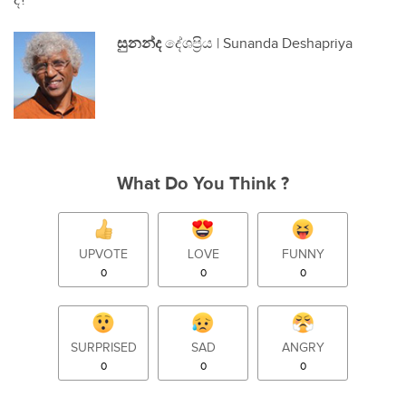
ද?
සුනන්ද
දේශප්‍රිය | Sunanda Deshapriya
What Do You Think ?
UPVOTE
LOVE
FUNNY
0
0
0
SURPRISED
SAD
ANGRY
0
0
0