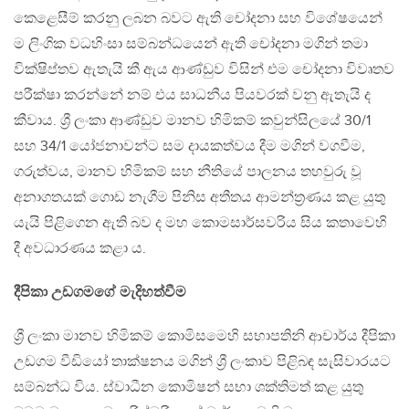
කෙළෙසීම් කරනු ලබන බවට ඇති චෝදනා සහ විශේෂයෙන්
ම ලිංගික වධහිංසා සම්බන්ධයෙන් ඇති චෝදනා මගින් තමා
වික්ෂිප්තව ඇතැයි කී ඇය ආණ්ඩුව විසින් එම චෝදනා විවෘතව
පරීක්ෂා කරන්නේ නම් එය සාධනීය පියවරක් වනු ඇතැයි ද
කීවාය. ශ්‍රී ලංකා ආණ්ඩුව මානව හිමිකම් කවුන්සිලයේ 30/1
සහ 34/1 යෝජනාවන්ට සම දායකත්වය දීම මගින් වගවීම,
ගරුත්වය, මානව හිමිකම් සහ නීතියේ පාලනය තහවුරු වූ
අනාගතයක් ගොඩ නැගීම පිනිස අතීතය ආමන්ත්‍රණය කළ යුතු
යැයි පිළිගෙන ඇති බව ද මහ කොමසාර්සවරිය සිය කතාවෙහි
දී අවධාරණය කළා ය.
දීපිකා උඩගමගේ මැදිහත්වීම
ශ්‍රී ලංකා මානව හිමිකම් කොමිසමෙහි සභාපතිනි ආචාර්ය දීපිකා
උඩගම වීඩියෝ තාක්ෂනය මගින් ශ්‍රී ලංකාව පිළිබඳ සැසිවාරයට
සම්බන්ධ විය. ස්වාධීන කොමිෂන් සභා ශක්තිමත් කළ යුතු