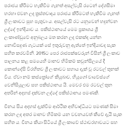
පරාජය කිරීමට හැකිවීම ගැනත් අසල්වැසි රටෙන් දේශසීමා
හරහා එවන ලද ත්‍රස්තවාදය පරාජය කිරීමටත් හැකිවීම ගැනත්
ශ්‍රී ලංකාවට සුභ පැතුවා ය. අසල්වැසි රට යනුවෙන් හදුන්වන
ලද්දේ ඉන්දියාව ය. පකිස්ථානයේ මෙම ප්‍රකාශය ශ්‍රී
ලංකාණ්ඩුවේ අනුබලය මත කරන ලද එකක්ද යන්න
නොවිසදුණ ගැටයක් සේ ඉතුරුවනු ඇත්තේ ඉන්දියාවද සැක
සහිත කරවමිනි. 2015ට පෙර රාජපක්ෂවරුන් විසින් ශ්‍රී ලංකාව
පාලනය කළ සමයෙහි මානව හිමිකම් කවුන්සිලයේ දී
කොන්දේසි විරහිතව ශ්‍රී ලංකාවට සහාය දැක් වූ රටවල් තුනක්
විය. ඒවා නම් කස්ත්‍රෝගේ කියුබාව, හියුගෝ චාවේස්ගේ
වෙනිසියුලාව සහ පකිස්ථානය යි. මෙවර එම රටවල් තුන
අතරින් අදහස් දක්වන ලද්දේ පකිස්ථානය පමණකි.
චීනය සිය අදහස් දැක්වීම ආර්ථික අභිවෘද්ධියට පමණක් සීමා
කරන ලද අතර මානව හිමිකම් යන වචනයවත් කීවේ දැයි සැක
සහිත ය. චීනය කියා සිටියේ ශ්‍රී ලංකාවේ ස්ථාවරභාවයට සහ