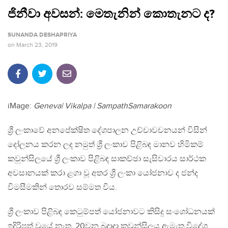
ජිනීවා අවසන්: මෙතැනින් කොතැනට ද?
SUNANDA DESHAPRIYA
on
March 23, 2019
iMage:
Geneva| Vikalpa | SampathSamarakoon
ශ්‍රී ලංකාවේ අනපේක්ෂිත දේශපාලන උච්චාවචනයන් විසින්
දෝලනය කරන ලද නමුත් ශ්‍රී ලංකාව පිළිබඳ මානව හිමිකම්
කවුන්සිලයේ ශ්‍රී ලංකාව පිළිබඳ සාකච්ඡා සැසිවාරය සාර්ථක
අවසානයක් කරා ළගා වූ අතර ශ්‍රී ලංකා යෝජනාව ද ජන්ද
විමසීමකින් තොරව සම්මත විය.
ශ්‍රී ලංකාව පිළිබඳ කෙටුම්පත් යෝජනාවට කිසිදු සංශෝධනයක්
ඉදිරිපත් වූයේ නැත. 20වන බදාදා කවුන්සිලය ඇමැතූ විදේශ