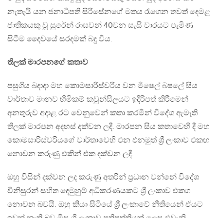
නැතැයි යන ජනාධිපති සිරිසේනගේ මතය රැගෙන තවත් දෙමළ
ජාතිකයකු වූ සුරේන් රාඝවන් 40වන සැසි වාරයට පැමිණ
සිටීම දෛවයේ සරදමක් බදු විය.
තිලක් මාරපනගේ කතාව
පසුගිය බදාදා මහ කොමසාරිස්වරිය වන මිෂෙල් බෂලේ සිය
වාර්තාව මානව හිමිකම් කවුන්සිලයට ඉදිරිපත් කිරීමෙන්
අනතුරුව අදාළ රට වෙනුවෙන් කතා කරමින් විදේශ ඇමැති
තිලක් මාරපන අදහස් දක්වන ලදී. මාරපන සිය කතාවෙහි දී මහ
කොමසාරිස්වරියගේ වාර්තාවෙහි එන එනමුත් ශ්‍රී ලංකාව එකඟ
නොවන කරුණු එකින් එක දක්වන ලදී.
ඔහු විසින් දක්වන ලද කරුණු අතරින් ප්‍රධාන වන්නේ විදේශ
විනිසුරන් සහිත දෙමුහුම් අධිකරණයකට ශ්‍රී ලංකාව එකග
නොවන බවයි. ඔහු කියා සිටියේ ශ්‍රී ලංකාවේ නීතියෙන් ඒයට