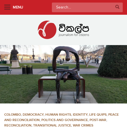
S
Search
MENU
k
for:
i
p
t
o
m
a
i
n
c
o
n
t
e
n
COLOMBO
,
DEMOCRACY
,
HUMAN RIGHTS
,
IDENTITY
,
LIFE QUIPS
,
PEACE
t
AND RECONCILIATION
,
POLITICS AND GOVERNANCE
,
POST-WAR
,
RECONCILIATION
,
TRANSITIONAL JUSTICE
,
WAR CRIMES