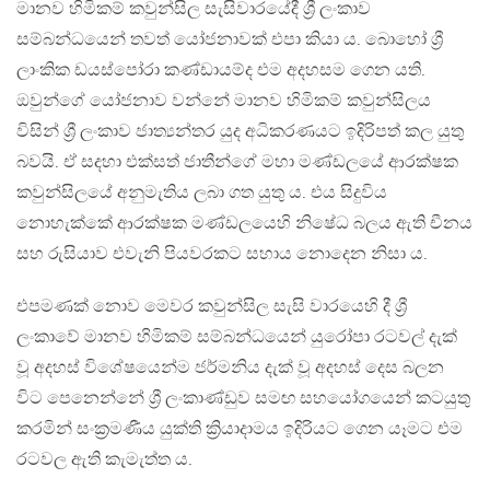
මානව හිමිකම් කවුන්සිල සැසිවාරයේදී ශ්‍රී ලංකාව
සම්බන්ධයෙන් තවත් යෝජනාවක් එපා කියා ය. බොහෝ ශ්‍රී
ලාංකික ඩයස්පෝරා කණ්ඩායම්ද එම අදහසම ගෙන යති.
ඔවුන්ගේ යෝජනාව වන්නේ මානව හිමිකම් කවුන්සිලය
විසින් ශ්‍රී ලංකාව ජාත්‍යන්තර යුද අධිකරණයට ඉදිරිපත් කල යුතු
බවයි. ඒ සදහා එක්සත් ජාතීන්ගේ මහා මණ්ඩලයේ ආරක්ෂක
කවුන්සිලයේ අනුමැතිය ලබා ගත යුතු ය. එය සිදුවිය
නොහැක්කේ ආරක්ෂක මණ්ඩලයෙහි නිෂේධ බලය ඇති චීනය
සහ රුසියාව එවැනි පියවරකට සහාය නොදෙන නිසා ය‍.
එපමණක් නොව මෙවර කවුන්සිල සැසි වාරයෙහි දී ශ්‍රී
ලංකාවේ මානව හිමිකම් සම්බන්ධයෙන් යුරෝපා රටවල් දැක්
වූ අදහස් විශේෂයෙන්ම ජර්මනිය දැක් වූ අදහස් දෙස බලන
විට පෙනෙන්නේ ශ්‍රී ලංකාණ්ඩුව සමඟ සහයෝගයෙන් කටයුතු
කරමින් සංක්‍රමණීය යුක්ති ක්‍රියාදාමය ඉදිරියට ගෙන යෑමට එම
රටවල ඇති කැමැත්ත ය.