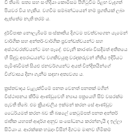
වී තිබේ. සත්‍ය සහ සංහිදියා කොමිසම පිහිටුවීම ඊළඟ වැදගත්
පියවර විය හැකිය. වගවීම සම්බන්ධයෙන් නම් ප්‍රගතියක් ලබා
ඇත්තේම නැති තරම් ය.
දුර්විපාක නොලැබීමේ සංස්කෘතිය දිගටම පවත්වාගෙන යෑමෙන්
වාර්ගික සහ අන්තර්-වාර්ගික ප්‍රචන්ඩත්වයන්ට සහ
අස්ථාවරත්වයන්ට මඟ පෑදේ. එවැනි කාරණා විසදීමත් අතීතයෙ
හි සිදුවූ අපරාධයන්ට වගකිවයුතු වරදකරුවන් නීතිය ඉදිරියට
පැමිණවීමත් සියළු ජනවර්ගයන්ට අයත් වින්දිතයින්ගේ
විශ්වාසය දිනා ගැනීම සඳහා අත්‍යවශ්‍ය ය‍.
ත්‍රස්තවාදය වැළැක්වීමේ පනත වෙනත් පනතක් මගින්
විස්ථාපනය කිරීම ආණ්ඩුවෙහි න්‍යාය පත්‍රයෙහි සිව් වසරක්ම
පැවතී තිබේ. එම ක්‍රියාවලිය ඉක්මන් කරන සේ ආණ්ඩුව
ධෛර්යමත් කරන බව කී බෂලේ කෙටුම්පත් පනත අන්තර්
ජාතික යහපත් ආදර්ශ අනුව සංසෝධනය කරන්නැයි ද ඉල්ලා
සිටියා ය‍. ආරක්ෂක හමුදා විසින් දිගටම මානව හිමිකම්