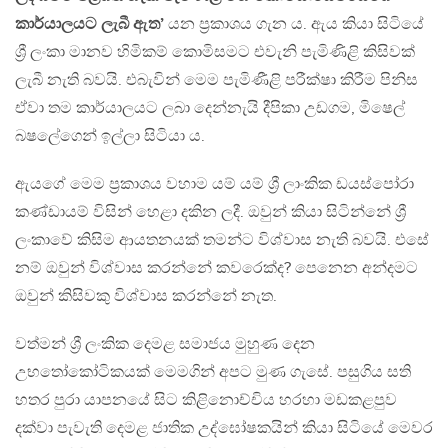
කාර්යාලයට ලැබී ඇත’
යන ප්‍රකාශය ගැන ය. ඇය කියා සිටියේ
ශ්‍රී ලංකා මානව හිමිකම් කොමිසමට එවැනි පැමිණිළි කිසිවක්
ලැබී නැති බවයි. එබැවින් මෙම පැමිණීළි පරීක්ෂා කිරීම පිනිස
ඒවා තම කාර්යාලයට ලබා දෙන්නැයි දීපිකා උඩගම, මිෂෙල්
බෂලේගෙන් ඉල්ලා සිටියා ය.
ඇයගේ මෙම ප්‍රකාශය වහාම යම් යම් ශ්‍රී ලාංකික ඩයස්පෝරා
කණ්ඩායම් විසින් හෙළා දකින ලදී. ඔවුන් කියා සිටින්නේ ශ්‍රී
ලංකාවේ කිසිම ආයතනයක් තමන්ට විශ්වාස නැති බවයි. එසේ
නම් ඔවුන් විශ්වාස කරන්නේ කවරෙක්ද? පෙනෙන අන්දමට
ඔවුන් කිසිවකු විශ්වාස කරන්නේ නැත.
වත්මන් ශ්‍රී ලංකික දෙමළ සමාජය මුහුණ දෙන
උභතෝකෝටිකයක් මෙමගින් අපට මුණ ගැසේ. පසුගිය සති
හතර පුරා යාපනයේ සිට කිළිනොච්චිය හරහා මඩකළපුව
දක්වා පැවැති දෙමළ ජාතික උද්ඝෝෂකයින් කියා සිටියේ මෙවර