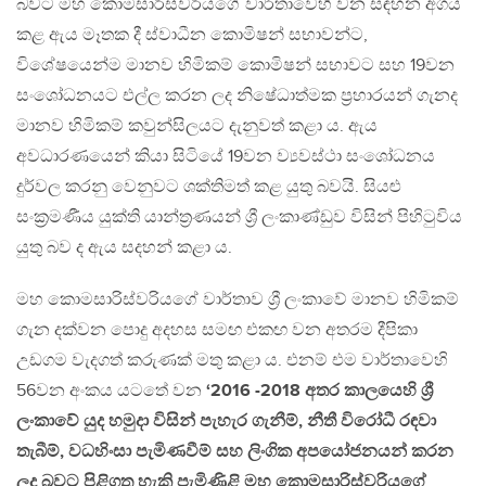
බවට මහ කොමසාරිස්වරියගේ වාර්තාවෙහි වන සඳහන අගය
කළ ඇය මෑතක දී ස්වාධීන කොමිෂන් සභාවන්ට,
විශේෂයෙන්ම මානව හිමිකම් කොමිෂන් සභාවට සහ 19වන
සංශෝධනයට එල්ල කරන ලද නිෂේධාත්මක ප්‍රහාරයන් ගැනද
මානව හිමිකම් කවුන්සිලයට දැනුවත් කළා ය. ඇය
අවධාරණයෙන් කියා සිටියේ 19වන ව්‍යවස්ථා සංශෝධනය
දුර්වල කරනු වෙනුවට ශක්තිමත් කළ යුතු බවයි. සියළු
සංක්‍රමණීය යුක්ති යාන්ත්‍රණයන් ශ්‍රී ලංකාණ්ඩුව විසින් පිහිටුවිය
යුතු බව ද ඇය සදහන් කළා ය.
මහ කොමසාරිස්වරියගේ වාර්තාව ශ්‍රී ලංකාවේ මානව හිමිකම්
ගැන දක්වන පොදු අදහස සමඟ එකඟ වන අතරම දීපිකා
උඩගම වැදගත් කරුණක් මතු කළා ය. එනම් එම වාර්තාවෙහි
56වන අංකය යටතේ වන
‘2016 -2018 අතර කාලයෙහි ශ්‍රී
ලංකාවේ යුද හමුදා විසින් පැහැර ගැනීම්, නීතී විරෝධී රඳවා
තැබීම්, වධහිංසා පැමිණවීම් සහ ලිංගික අපයෝජනයන් කරන
ලද බවට පිළිගත හැකි පැමිණිළි මහ කොමසාරිස්වරියගේ