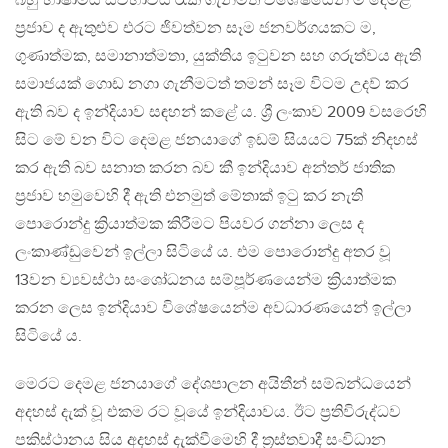
බහු භාෂාමය ස්වභාවය රැක ගැනීමත් විශේෂයෙන් ම දෙමළ
ප්‍රජාව ද ඇතුළුව එරට ජිවත්වන සෑම ජනවර්ගයකට ම,
ගුණාත්මක, සමානාත්මතා, යුක්තිය ඉටුවන සහ ගරුත්වය ඇති
සමාජයක් ගොඩ නගා ගැනීමටත් තමන් සෑම විටම උදව් කර
ඇති බව ද ඉන්දියාව සඳහන් කළේ ය. ශ්‍රී ලංකාව 2009 වසරෙහි
සිට මේ වන විට දෙමළ ජනයාගේ ඉඩම් සියයට 75ක් නිදහස්
කර ඇති බව සනාත කරන බව කී ඉන්දියාව අන්තර් ජාතික
ප්‍රජාව හමුවෙහි දී ඇති එනමුත් මේතාක් ඉටු කර නැති
පොරොන්දු ක්‍රියාත්මක කිරීමට පියවර ගන්නා ලෙස ද
ලංකාණ්ඩුවෙන් ඉල්ලා සිටියේ ය. එම පොරොන්දු අතර වූ
13වන ව්‍යවස්ථා සංශෝධනය සම්පූර්ණයෙන්ම ක්‍රියාත්මක
කරන ලෙස ඉන්දියාව විශේෂයෙන්ම අවධාරණයෙන් ඉල්ලා
සිටියේ ය.
මෙරට දෙමළ ජනයාගේ දේශපාලන අයිතීන් සම්බන්ධයෙන්
අදහස් දැක් වූ එකම රට වූයේ ඉන්දියාවය. ඊට ප්‍රතිවිරුද්ධව
පකිස්ථානය සිය අදහස් දැක්වීමෙහි දී ත්‍රස්තවාදී සංවිධාන