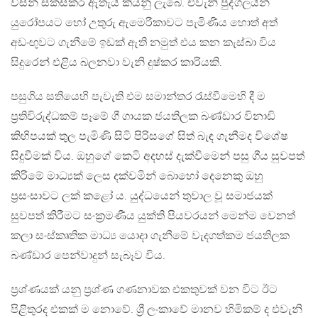
විසින් සකස්කර ඇතැයි කියනු ලැබේ. එවැනි පුද්ගලයින්
යුරෝපයට හෝ උතුරු ඇමෙරිකාවට පැමිණිය හොත් අත්
අඩංඟුවට ගැනීමේ ඉඩක් ඇති නමුත් එය කන කැස්බා විය
සිදුරෙන් එළිය බලනවා වැනි දුෂ්කර කාරියකි.
පසුගිය සතියෙහි පැවැති එම සමාන්තර රැස්වීමෙහි දී ම
ප්‍රතිවිරුද්ධකම් පෑමේ ගී ගායක ජයතිලක බණ්ඩාර විනාඩි
කිහිපයක් තුල පැමිණි සිටි පිරිසගේ සිත් බැඳ ගැනීමද විශේෂ
සිදුවීමක් විය. ඔහුගේ කෙටි අදහස් දැක්වීමෙන් පසු ගීය සුවපත්
කිරිමේ මාධ්‍යක් ලෙස දක්වමින් බොහෝ දෙනෙකු ඔහු
ප්‍රසංසාවට ලක් කළෝ ය. යුද්ධයෙන් තුවාල වූ සමාජයක්
සුවපත් කිරීමට සංක්‍රමණීය යුක්ති පියවරයන් මෙන්ම වෙනත්
කලා සංස්කෘතික මාධ්‍ය යොදා ගැනීමේ වැදගත්කම ජයතිලක
බණ්ඩාර පෙන්වාදුන් සැබෑව විය.
ප්‍රශ්ණයක් යනු ප්‍රශ්ණ ගණනාවක එකතුවක් වන විට ඊට
පිළිතුරද එකක් ම නොවේ. ශ්‍රී ලංකාවේ මානව හිමිකම් ද එවැනි