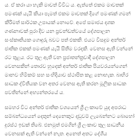
ය. ඒ කරා යා හැකි මාවත් විවිධ ය. ඇත්තේ එකම මාවතක්
පමණක් යැයි කියා පෑමත් එකම මාවතක් දිගේ පමණක් ගමන්
කිරීමත් සාර්ථක උපායක් නොවේ. අපේ සමාජය දශක
ගණනාවක් පුරා දිව යන ප්‍රචන්ඩත්වයේ දේශපාලන
සංස්කෘතියක ගොදුරු බවට පත් එකකි. එයට විසදුම අන්තර්
ජාතික එකක් පමණක් යැයි සිතීම වරදකි. වෙනස ඇති වන්නේ
රට තුළය. රට තුල ඇති වන ප්‍රජාතන්ත්‍රවාදී දේශපාලන
වෙනසකින් තොරව හුදෙක් අන්තර් ජාතික පියවරයන්ගෙන්
මානව හිමිකම් සහ සංහිදියාව ස්ථාපිත කළ නොහැක. බාහිර
සාධක ද්විතීයක වන අතර වෙනස ඇති කරන මූලික සාධක
පවතින්නේ අභ්‍යන්තරයේ ය‍.
සමහර විට අන්තර් ජාතික වශයෙන් ශ්‍රී ලංකාවේ යුද අපරාධ
සම්බන්ධයෙන් දෙතුන් දෙනෙකුට දඩුවම් ලැබෙන්නට බොහෝ
දුරස්ථ ඉඩක් තිබේ. එනමුත් එමගින් ශ්‍රී ලංකාව තුල සාධනීය
වෙනසක් ඇති වන්නේ නැත. අනෙත් අතට දේශීය