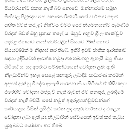
ඉඩක් නැති බව මිස ශ්‍රී ලංකාව ප්‍රතිපත්තියක් ලෙස එවැනි
පියවරයන්ට එකඟ නැති බව නොවේ. මන්නාරමේ සමූහ
මිනීවල පිළිබදව මහ කොමසාරිස්වරියගේ වාර්තාව දොස්
සහිත බවත් කරුණු නිශ්චය වීමට පෙර නිගමනයන්ට පැමිණීම
වරදක් බවත් ඔහු ප්‍රකාශ කළේ ය. ඔහු‌ට අනුව ශ්‍රී ලංකාණ්ඩුව
දෙමළ ජනයාට අයත් ඉඩම්වලින් සියයට 75ක් නොව
සියයට92ක් ම නිදහස් කර තිබේ. ඉතිරි ඉඩම් ජාතික ආරක්ෂාව
සඳහා ඉදිරියටත් ආරක්ෂ හමුදා අත තබාගනු ඇතැයි ඔහු කියා
සිටියේ ය. යුද අපරාධ සම්බන්ධයෙන් චෝදනා ලබා ඇති
නිලධාරින්ට ඉහළ පෙළේ තනතුරු ලබාදීම සාධාරණ කරමින්
අදහස් දැක් වූ විදේශ ඇමැති මාරපන කියා සිටියේ ඒ් කිසිවකුට
එරෙහිව චෝදනා ඔප්පු වී නැති බැවින් ඒම තනතුරු ලබාදීමේ
වරදක් නැති බවයි. එසේ නමුත් අතුරුදහන්වුවවන්ගේ
කාර්යාලය විසින් ප්‍රසිද්ධ කරන ලද අතුරු වාර්තාව ද එළෙස
චෝදනා ලබා ඇති යුද නිලධාරින් සේවයෙන් ඉවත් කර තැබිය
යුතු බවට යෝජනා කර තිබේ.