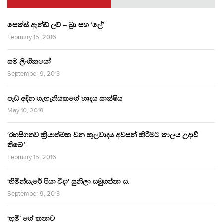
සෙක්ස් ඇන්ඩ් ලව් – බ්‍රා සහ ‘ලේ’
February 15, 2016
සම ලිංගිකයෝ
September 9, 2013
පෑඩ් අඳින ගැහැනියකගේ හෘදය සාක්ෂිය
May 10, 2019
‘රහසිගතව ක්‍රියාත්මක වන කුලවාදය අවසන් කිරීමට කාලය උදාවී
තිබේ.’
February 15, 2016
‘හිමින්සැරේ පියා විදා‘ සුනිලා සමුගත්තා ය.
September 9, 2013
‘භූමි’ ගේ කතාව