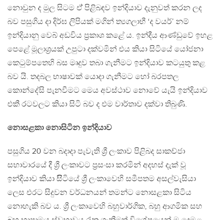
නොවුන ද මුල සිටම ඒ් පිළිබඳව ඉන්දියාව දැනුවත් කරන ලද
බව පසුගිය දා දිර්ඝ ලිපියක් මගින් ත්‍යගලාභී ‘ද වයර්’ නම්
ඉන්දියානු වෙබ් අඩවිය ප්‍රකාශ කළේ ය. ඉන්දීය ආණ්ඩුවේ ඉහළ
පෙළේ මූලාශ්‍රයක් උපුටා දක්වමින් එය කියා සිටියේ යෝජනා
කෙටුම්පතෙහි බස මෘදුව තබා ගැනීමට ඉන්දියාව කටයුතු කළ
බව යි. තදබල භාෂාවක් යොදා ගැනීමට හෝ බරපතල
කොන්දේසි පැනවීමට මෙය අවස්ථාව නොවේ යැයි ඉන්දියාව
එකී රටවලට කියා සිටි බව ද එම වාර්තාව දක්වා තිබුණි.
නොසළකා නොසිටින ඉන්දියාව
පසුගිය 20 වන බදාදා පැවැති ශ්‍රී ලංකාව පිළිබද සාකච්ජා
සභාවාරයේ දී ශ්‍රී ලංකාවට ප්‍රසංසා කරමින් අදහස් දැක් වූ
ඉන්දියාව කියා සිිටියේ ශ්‍රී ලංකාවෙහි සමීපතම අසල්වැසියා
ලෙස එරට සිදුවන වර්ධනයන් තමන්ට නොසළකා සිටිය
නොහැකි බව ය. ශ්‍රී ලංකාවෙහි බහුවාර්ගික, බහු ආගමික සහ