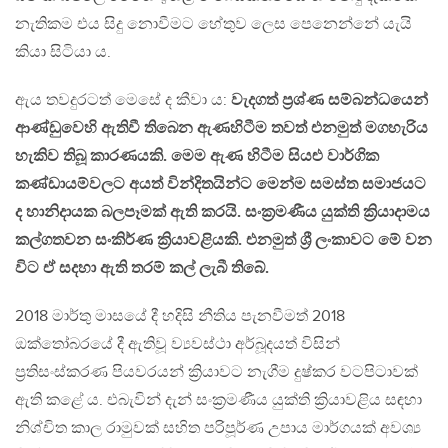
නැතිකම එය සිදු නොවීමට හේතුව ලෙස පෙනෙන්නේ යැයි
කියා සිටියා ය.
ඇය තවදුරටත් මෙසේ ද කීවා ය:
වැදගත් ප්‍රශ්ණ සම්බන්ධයෙන්
ආණ්ඩුවෙහි ඇතිවී තිබෙන ඇණහිටීම තවත් එනමුත් මගහැරිය
හැකිව තිබූ කාරණයකි. මෙම ඇණ හිටීම සියළු වාර්ගික
කණ්ඩායම්වලට අයත් වින්දිතයින්ට මෙන්ම සමස්ත සමාජයට
ද හානිදායක බලපෑමක් ඇති කරයි. සංක්‍රමණීය යුක්ති ක්‍රියාදාමය
කල්ගතවන සංකිර්ණ ක්‍රියාවළියකි. එනමුත් ශ්‍රී ලංකාවට මේ වන
විට ඒ සදහා ඇති තරම් කල් ලැබී තිබේ.
2018 මාර්තු මාසයේ දී හදිසි නීතිය පැනවීමත් 2018
ඔක්තෝබරයේ දී ඇතිවූ ව්‍යවස්ථා අර්බූදයත් විසින්
ප්‍රතිසංස්කරණ පියවරයන් ක්‍රියාවට නැගීම දුෂ්කර වටපිටාවක්
ඇති කළේ ය. එබැවින් දැන් සංක්‍රමණීය යුක්ති ක්‍රියාවළිය සඳහා
නිශ්චිත කාල රාමුවක් සහිත පරිපූර්ණ උපාය මාර්ගයක් අවශ්‍ය