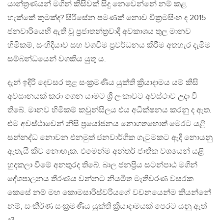
යාන්ත්‍රණයන් මගින් කිසිවක් සිදු නෙවෙන්නේ නම් කළ
හැක්කේ කුමක්ද? සිරිසේන පමණක් නොව වික්‍රමසිංහ ද 2015
ජනවාරියෙහි ඇති වූ ප්‍රජාතන්ත්‍රවාදී අවකාශය තුල මානව
හිමිකම්, සංහිදියාව සහ වගවීම ප්‍රවර්ධනය කිරීම අතහැර දැමීම
සම්බන්ධයෙන් වගකිය යුතු ය.
දැන් ඉදිරි දෙවසර තුළ සංක්‍රමණීය යුක්ති ක්‍රියාදාමය යම් කිසි
අවසානයක් කරා ගෙන යාමට ශ්‍රී ලංකාවට අවස්ථාව උදා වී
තිබේ. මානව හිමිකම් කවුන්සිලය එය අධීක්ෂනය කරනු ද ඇත.
එම අවස්ථාවෙන් නිසි ප්‍රයෝජනය නොගතහොත් මෙරට යළි
සන්නද්ධ නොවන එනමුත් ජනවාර්ගික ගැටුමකට ඇදී නොයනු
ඇතැයි කිව නොහැක. එමෙන්ම අන්තර් ජාතික වශයෙන් යළි
හුදකලා වීමේ අනතුරද තිබේ. බාල ජනප්‍රිය සටන්පාඨ මගින්
දේශපාලනය තීරණය වන්නට නියමිත මැතිවරණ වසරක
කෙසේ නම් මහ කොමසාරිස්වරියගේ වචනයෙන්ම කියන්නේ
නම්, සංකීර්ණ සංක්‍රමණීය යුක්ති ක්‍රියාදාමයක් පෙරට යනු ඇත්