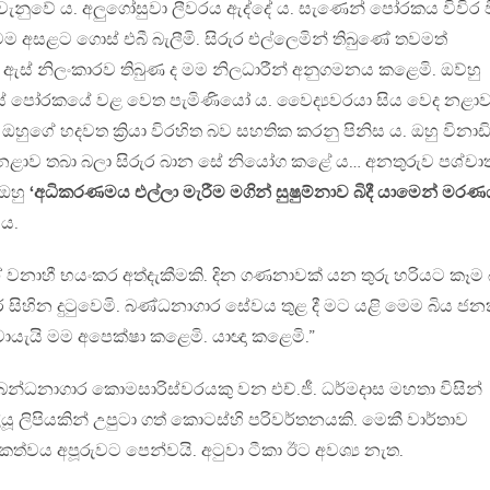
ස වැනුවේ ය. අලුගෝසුවා ලීවරය ඇද්දේ ය. සැණෙන් පෝරකය විවිර ව
ම අසළට ගොස් එබී බැලීමි. සිරුර එල්ලෙමින් තිබුණේ තවමත්
ඇස් නිලංකාරව තිබුණ ද මම නිලධාරීන් අනුගමනය කළෙමි. ඔව්හු
් පෝරකයේ වළ වෙත පැමිණියෝ ය. වෛද්‍යවරයා සිය වෙද නළා
ඔහුගේ හදවත ක්‍රියා විරහිත බව සහතික කරනු පිනිස ය. ඔහු විනාඩ
 නළාව තබා බලා සිරුර බාන සේ නියෝග කළේ ය… අනතුරුව පශ්චාත
 ඔහු
‘අධිකරණමය එල්ලා මැරීම මගින් සුෂුම්නාව බිදී යාමෙන් මර
 ය.
වනාහී භයංකර අත්දැකීමකි. දින ගණනාවක් යන තුරු හරියට කෑම 
ර සිහින දුටුවෙමි. බණ්ධනාගාර සේවය තුළ දී මට යළි මෙම බිය ජ
ැයි මම අපෙක්ෂා කළෙමි. යාඥා කළෙමි.”
න්ධනාගාර කොමසාරිස්වරයකු වන එච්.ජී. ධර්මදාස මහතා විසින්
ියූ ලිපියකින් උපුටා ගත් කොටස්හි පරිවර්තනයකි. මෙකී වාර්තාව
්වය අපූරුවට පෙන්වයි. අටුවා ටීකා ඊට අවශ්‍ය නැත.