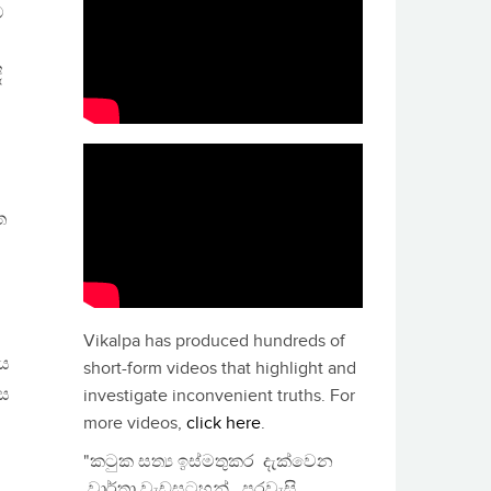
ම
ී
ත
Vikalpa has produced hundreds of
තය
short-form videos that highlight and
ස
investigate inconvenient truths. For
more videos,
click here
.
"කටුක සත්‍ය ඉස්මතුකර දැක්වෙන
වාර්තා වැඩසටහන්, පුරවැසි