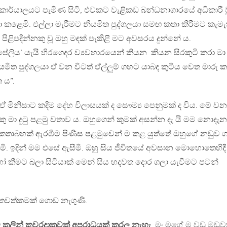
 කාර්යාලයට පැමිණ සිටි, එවකට වැළිකඩ බන්ධනාගාරයේ අධිකාරී ව
 කළෙමි. එල්ලා මැරීමට නියමිත පුද්ගලයා සමඟ කතා කිරීමට කැමැ
 පිළිපදින්නකු වූ ඔහු මඳක් පැකිළී මට අවසරය දුන්නේ ය.
ිය’ යැයි හිරගෙදර ව්‍යවහාරයෙන් කියන කියන සිරකුටි කරා මා
මිත පුද්ගලයා ඒ වන විටත් ඒල්ලුම් ගහට යාබද කුටිය වෙත මාරු 
ත ය”.
 ඒ් මිනිසාට කදිම දේහ විලාසයක් ද සෞම්‍ය පෙනුමක් ද විය. මේ වන
 මා දුටු පළමු වතාව ය. ඔහුගෙන් කුමක් අසන්න දැ යි මම නොදැන
ඟ කතාබහක් ඇරඹීම පිණිස පළමුවෙන් ම කළ යුත්තේ ඔහුගේ නඩුව 
ෙමි. ඉදින් මම එසේ ඇසීමි. ඔහු සිය ජීවිතයේ අවසාන මොහොතෙහිදී
කීමට බලා සිටියාක් මෙන් සිය හදවත දොර ගලා යැවීමට පටන්
ිතවත්කමක් ගොඩ නැගුණි.
මීට කලින් කවරදාකවක් අපරාධයක් කරල නැහැ
. මං මගේ ම වඩු මඩුව