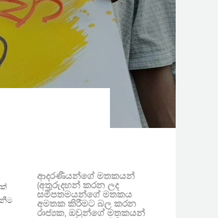
ආදරණීයන්ගේ මතකයන්
(අතුරුදහන් කරන ලද
ක්
සමීපතමයන්ගේ මතකය
ැනීම
අමතක කිරීමට බල කරන
රාජ්‍යක, ඔවුන්ගේ මතකයන්