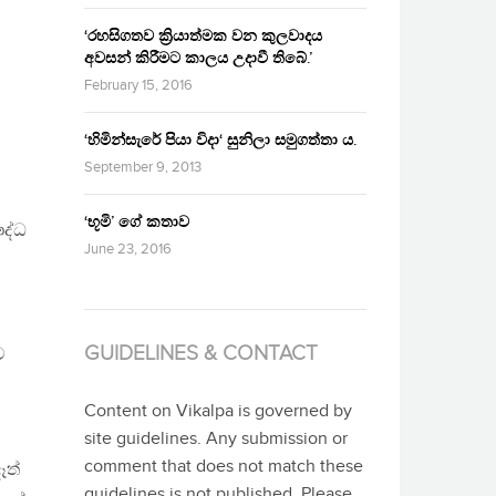
‘රහසිගතව ක්‍රියාත්මක වන කුලවාදය
අවසන් කිරීමට කාලය උදාවී තිබේ.’
February 15, 2016
‘හිමින්සැරේ පියා විදා‘ සුනිලා සමුගත්තා ය.
September 9, 2013
‘භූමි’ ගේ කතාව
ෞද්ධ
June 23, 2016
GUIDELINES & CONTACT
ව
Content on Vikalpa is governed by
site guidelines. Any submission or
comment that does not match these
ෑත්
guidelines is not published. Please