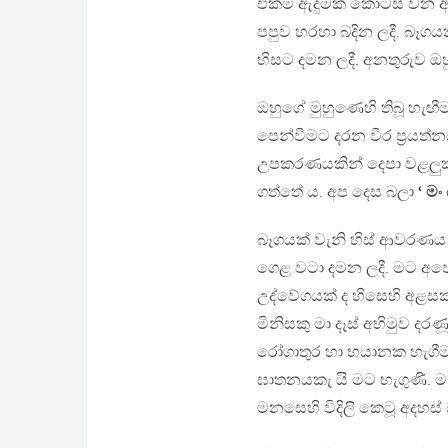
එකම ඇදුමක කොටස් වන ඇදුම
පපුව හරහා බදින ලදී. බෑග
හිසට දමන ලදී. අනතුරුව 
ඔහුගේ මුහුණෙහි තිබූ හැඟීම
පෙන්වීමට දරන වීර ප්‍රයත්
උපකරණයකින් දෙපා වළලුකර
ගත්තේ ය. අප දෙස බලා
‘ මං
බෑගයක් වැනි හිස් ආවරණය
ගෙළ වටා දමන ලදී. මට අපේ
උද්වේගයක් ද හිසෙහි අළසක
මිනිසකු මා දෑස් අභිමුව දර
රෝගාතුර හා භයානක හැගීමක
ඝාතනයකැ යි මට හැගුණි. මැර
මනසෙහි විදිලි කෙටූ අදහස් 