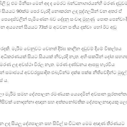
ි වූ එම මිනිසා මෙන් අද ද මෙරට බන්ධනාගාරයන්හි මරණ දඩුව
ෙන් සියයට 90ක්ම පෙර වැරදි නොකරන ලද පුද්ගලයින් වන අතර ඒ්
මීය පෙදෙස්වලින් පැමිණෙන බව දේදුනු සංවාද මුහුණු පොත පෙන්වා ද
තවන අයගෙන් සියයට 73ක් ම අටවන පංතිය දක්වා හෝ ඊට අඩු
වරදකි. මැරීම වෙනුවට වෙනත් දීර්ඝ කාලීන දඩුවම් දීමේ විකල්පය
ිදු අධිකරණයක් සියට සියයක් නිවැරදි නැත. අහිංසකයින් දෝශ සහග
මරණ ලද අවස්ථා විරල නැත. මරණ දණ්ඩනය ආපසු හැරවිය
සමාජයේ අවවරප්‍රසාදිත එබැවින්ම දක්ෂ පක්ෂ නීතිවේදීන්ට මුදල්
් ය.
එල්ලා මැරීම සමඟ දේශපාලන රමණයක යෙදෙමින් අවසාන සූරතාන්
 කිසිවක් නොදන්නා අඥාන සහ අත්තනෝමතික දේශපාලනඥයකු ලෙ
රන ලද සියලු දේශපාලන සහ සිවිල් සංවිධාන මෙම අඥාණ තීරණයට