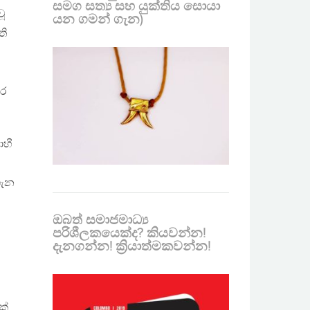
සමග සත්‍ය සහ යුක්තිය සොයා
ූ
යන ගමන් ගැන)
ති
කර
ාහී
ගැන
ඔබත් සමාජමාධ්‍ය
පරිශීලකයෙක්ද? කියවන්න!
දැනගන්න! ක්‍රියාත්මකවන්න!
ක්