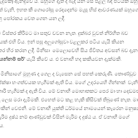
කි) ඇන්දුවේ ය. ඔහුගේ දෑත් ද බැදී යන සේ පළල් බඳ පටියක් ඔහ
යක් වැනි, ඉහත කී ගොරෝසු රෙදදෙන්ම මැසූ හිස් ආවරණයක් ඔහුග
ඔහු පෝරකය වෙත ගෙන යන ලදී.
 විස්තර කිරීමට මා සතුව චවන නැත. දුක්බර වුවත් නිර්භීත බව
නයක් එහි විය. ඉන් පසු අලුගෝසුවා වළලුකර පටිය යැයි කියන
 හිර කරන ලදී. මිනිසා මෙලොවෙහි සිය ජීවිතය අවසන් බව දැන
 යන්නම් සර්’
යැයි කීවේ ය. එ වනාහී හද කකියවන දැක්මකි.
 මිනිසාගේ මුහුණ ද ගෙල ද වැසෙන සේ පහත් කෙරුණි. තොණ්ඩුව
ක්ෂා භංගත්වයක හැගීමක් ඇති විය. මගේ උදරයෙහි ගින්නක් වැනි
ාරී හැගීමක් ද ඇති විය. මේ වනාහී මොහාතකට පෙර මා හා දෙඩමළු
ණූ ලෙස මරා දැමීමකි. එහෙත් මට කළ හැකි කිසිවක් තිබුණේ නැත. මා
ින් වෙළුනි. මේ වනාහී යුක්ති ධර්මයේ නාමයෙන් කැරෙන මනුෂ්‍
ීම දුෂ්ඨ නම් ආණ්ඩුවක් විසින් මැරීම ද දුෂ්ඨ ය. ඒ වනාහී මගේ
ය.