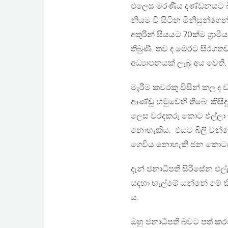
එලෙස මරණීය දණ්ඩනයට බිල
නියම වී සිටින මිනිසුන්ග
අතුරින් සියයට 70ක්ම ග්‍රා
තිබුණි. තව ද මෙරට සිරග
අධ්‍යාපනයක් ලැබූ අය වෙති.
මැරීම කවරකු විසින් කල ද 
ආණ්ඩු හමුවෙහි තිබේ. කිස
ලෙස වරදකරු කොට එල්ලා 
නොහැකිය. එයට බිලි වන්නේ 
ගෙවිය නොහැකි ජන කොටස
දැන් ජනාධිපති සිරිසේන 
සඳහා හැල්මේ යන්නේ මේ
ය.
ඔහු ජනාධිපති බවට පත් ක