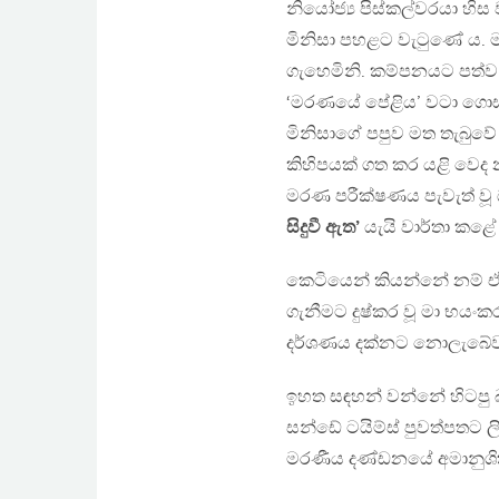
නියෝජ්‍ය පිස්කල්වරයා හි
මිනිසා පහළට වැටුණේ ය. ම
ගැහෙමිනි. කම්පනයට පත්ව 
‘මරණයේ පේළිය’ වටා ගොස
මිනිසාගේ පපුව මත තැබුවේ 
කිහිපයක් ගත කර යළි වෙද
මරණ පරීක්ෂණය පැවැත් වූ
සිදුවී ඇත’
යැයි වාර්තා කළේ
කෙටියෙන් කියන්නේ නම් ඒ 
ගැනීමට දුෂ්කර වූ මා භයංක
දර්ශණය දක්නට නොලැබේවාය
ඉහත සඳහන් වන්නේ හිටපු බ
සන්ඩේ ටයිම්ස් පුවත්පතට ල
මරණීය දණ්ඩනයේ අමානුශිකත