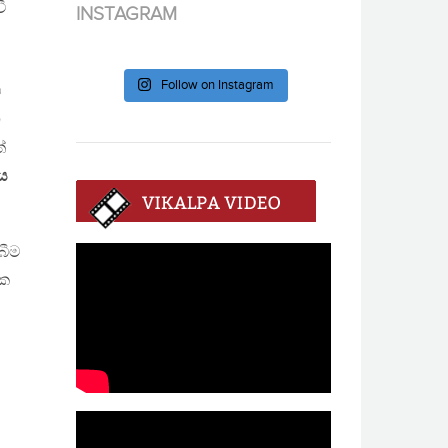
ී
INSTAGRAM
Follow on Instagram
ව
ි
්
ණය
බීම
නක