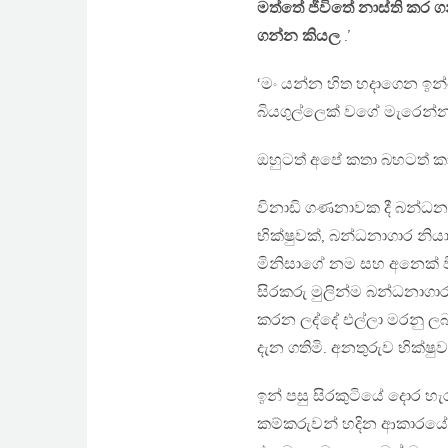
මත්තේ ජීවිතේ නාස්ති කර 
ගන්න කියල
.’
‘මං යන්න හිත හදාගෙන ඉන
බියගුල්ලෙක් වගේ මැරෙන්න’
ඔහුටත් අපේ කතා බහටත් කා
විනාඩි ගණනාවක දී බන්ධනාගා
භික්ෂුවක්, බන්ධනාගාර නි
මිනිසාගේ නම සහ අනෙක් වි
සිරකරු මුලින්ම බන්ධනාගා
කරන ලද්දේ එල්ලා මරනු ලබ
දැන ගතිමි. අනතුරුව භික්ෂ
ඉන් පසු සිරකුටියේ දොර හැ
කම්කරුවන් හදින ආකාරයේ ගො