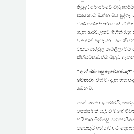
තිබුණු මොරටුවේ වඩු කාර්
එතකොට ඔන්න ඔය පුද්ගලයා 
වුණ ගණන්කාරයෙක්. ඒ මිනි
ගැන ආරවුලකට ගිහින් ඔහු 
වතාවක් පැටලුනා. මේ කියන 
එක්ක ආරවුල පැටලිලා මට ග
කිහිපවතාවක්ම ඔහුට ඇන්නා
“ දැන් ඔබ පසුතැවෙනවාද?”
වෙනවා
. ඒත් මං දැන් හිත 
වෙනවා.
අපේ ගමේ හැමෝමයි, හාමුදුර
පෙත්සමක් යැවුව මගේ ජීවි
හයිකාර මිනිස්සු නෙවෙයිනෙ.
පුතෙකුයි ඉන්නවා. ඒ් දෙන්