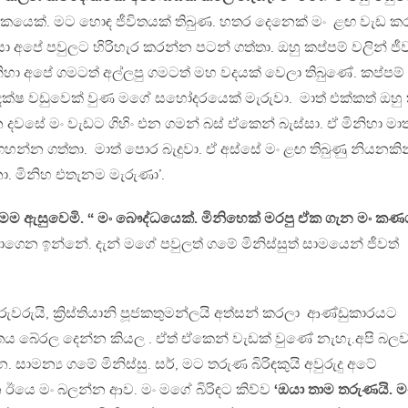
මිකයෙක්. මට හොඳ ජීවිතයක් තිබුණ. හතර දෙනෙක් මං ළඟ වැඩ කර
අපේ පවුලට හිරිහැර කරන්න පටන් ගත්තා. ඔහු කප්පම් වලින් ජීව
හා අපේ ගමටත් අල්ලපු ගමටත් මහ වදයක් වෙලා තිබුණේ. කප්පම්
දක්ෂ වඩුවෙක් වුණ මගේ සහෝදරයෙක් මැරුවා. මාත් එක්කත් ඔහු 
දවසේ මං වැඩට ගිහිං එන ගමන් බස් ඒකෙන් බැස්සා. ඒ මිනිහා මාත
හන්න ගත්තා. මාත් පොර බැදුවා. ඒ අස්සේ මං ළඟ තිබුණු නියනකි
. මිනිහ එතැනම මැරුණා’.
 මම ඇසුවෙමි. “ මං බෞද්ධයෙක්. මිනිහෙක් මරපු ඒක ගැන මං කණග
හදාගෙන ඉන්නේ. දැන් මගේ පවුලත් ගමේ මිනිස්සුත් සාමයෙන් ජීවත්
ුවරුයි, ක්‍රිස්තියානි පූජකතුමන්ලයි අත්සන් කරලා ආණ්ඩුකාරයට
තය බේරල දෙන්න කියල . ඒත් ඒකෙන් වැඩක් වුණේ නැහැ.අපි බලව
 සාමන්‍ය ගමේ මිනිස්සු. සර්, මට තරුණ බිරිඳකුයි අවුරුදු අටේ
න ඊයෙ මං බලන්න ආව. මං මගේ බිරිඳට කිව්ව
‘ඔයා තාම තරුණයි. ම