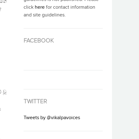
ුගේ
click
here
for contact information
ේ
and site guidelines.
FACEBOOK
 වූ
TWITTER
ය
Tweets by @vikalpavoices