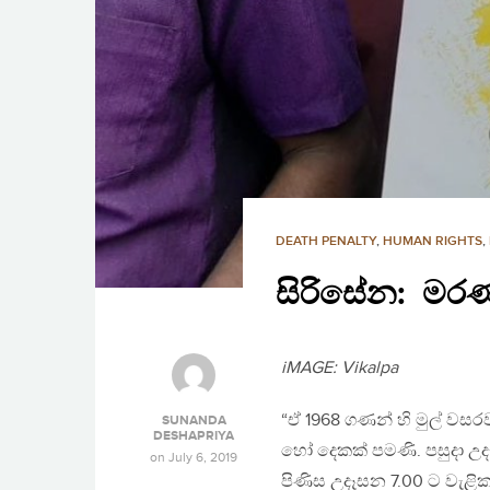
DEATH PENALTY
,
HUMAN RIGHTS
,
සිරිසේන: ම
iMAGE: Vikalpa
“ඒ 1968 ගණන් හි මුල් වස
SUNANDA
DESHAPRIYA
හෝ දෙකක් පමණි. පසුදා උදෑ
on
July 6, 2019
පිණිස උදෑසන 7.00 ට වැළ