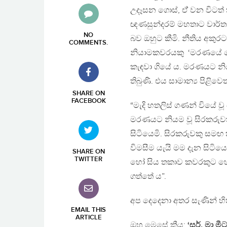
උදෑසන ගොස්, ඒ් වන විටත්
ඥණසුන්දරම් මහතාට වාර්තා
NO
බව ඔහුට කීමි. නීතිය අකුරට
COMMENTS
.
නියාමකවරයකු ‘මරණයේ පේල
කැඳවා ගියේ ය. මරණයට නිය
තිබුණි. එය සාමාන්‍ය පිළිවෙ
SHARE ON
FACEBOOK
“මැදි හතලිස් ගණන් වියේ වූ
මරණයට නියම වූ සිරකරුවකු
සිටියෙමි. සිරකරුවකු සම
විමසීම යැයි මම දැන සිටිය
SHARE ON
TWITTER
හෝ සිය තකාව කවරකුට හෝ 
ගත්තේ ය”.
අප දෙදෙනා අතර සැණින් හ
EMAIL THIS
ARTICLE
ඔහු මෙසේ කීය:
‘සර්, මා 