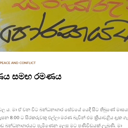
PEACE AND CONFLICT
රණය සමඟ රමණය
රවල ය. මා ඒ වන විට බන්ධනාගාර සේවයේ යෙදී සිට තිබුණේ මාසය
සන 8.00 ට සිරකරුවකු එල්ලා මරණ බැවින් එම ක්‍රියාවළිය දැක ග
ිකඩ බන්ධනාගාරයට පැමිණෙන ලෙස මට පණිවිඩයක් ලැබුණි. මා