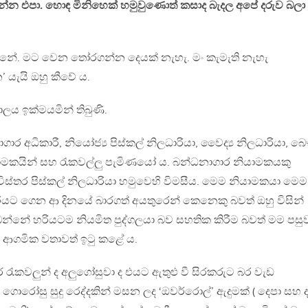
ගන්න එපා. හොඳ මිනිහෙක් හමුවුණොත් කසාද බැදල අපේ දරුව බලා
්නේ. මට වෙන තෝරගන්න දෙයක් නැහැ. මං කැමැති නැහැ
 යැයි ඔහු කීවේ ය.
ලය ඉක්මයමින් තිබුණි.
ර අධිකාරී, නියෝජ්‍ය පිස්කල් නිලධාරියා, වෛද්‍ය නිලධාරියා, බ
යාමකයින් සහ රැකවල්ලු පැමිණයෝ ය. බන්ධනාගාර නියාමකයකු
ස්තර පිස්කල් නිලධාරියා හමුවෙහි විමසීය. මෙම නියාමකයා මෙම
රයට ගෙන ආ දිනයේ බාරගත් අයතුරෙන් කෙනෙකු බවත් ඔහු විසින්
න්නේ හරියටම නියමිත පුද්ගලයා බව සහතික කිරීම බවත් මම පසු
ුව ආගමික වතාවත් ඉටු කළේ ය.
ර රැකවලුන් ද අලුගෝසුවා ද එයට ඇතුළු වී සිරකරුට බර වැඩ
රෝසු සුදු රෙද්දකින් මසන ලද ‘ඔවර්රොල්’ ඇදුමක් ( දෙපා සහ ද