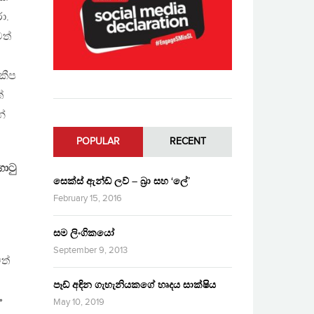
ා.
ත්
කීප
්
න්
POPULAR
RECENT
ාටු
සෙක්ස් ඇන්ඩ් ලව් – බ්‍රා සහ ‘ලේ’
February 15, 2016
සම ලිංගිකයෝ
September 9, 2013
ත්
පෑඩ් අඳින ගැහැනියකගේ හෘදය සාක්ෂිය
ං
May 10, 2019