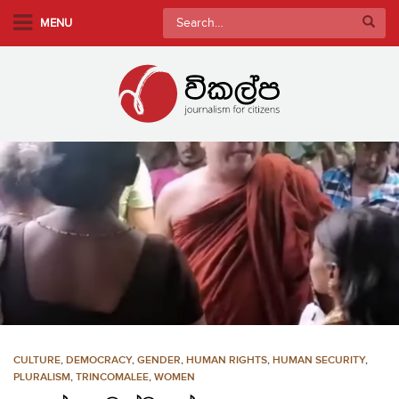
S
Search
MENU
k
for:
i
p
t
o
m
a
i
n
c
o
n
t
e
n
CULTURE
,
DEMOCRACY
,
GENDER
,
HUMAN RIGHTS
,
HUMAN SECURITY
,
t
PLURALISM
,
TRINCOMALEE
,
WOMEN