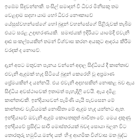
ඉඹේම සිදුවන්නකි. පංසිල් සමාදන් වී ධීවර මිනිසකු තම
වෙළදාම සදහා යාම හෝ ධීවර නෞකාවේ
යේසුස්වහන්සේගේ හෝ බුදුන් වහන්සේගේ පිළිරුවක් තැබීම
එයට සරළ උදාහරණයකි. සමාජයක් ඉදිරියට යාමේදී එවැනි
දෘඪ සංකල්පයකින් තමන් විශ්වාස කරන අයකුට ආදරය කිරීම
වරදක් ද නොවේ.
දැන් අපට මතුවන පැනය වන්නේ අදාල සිද්ධියේ දී කාන්තාව
එවැනි ඇදුමක් හැද සිටියේ බුදුන් කෙරෙහි වූ අප්‍රමාණ
ප්‍රේමයකින් ද යන්නයි. එය එවැනි අදහසකින් නොකළ බව ඇය
සිද්ධිය අවස්ථාවෙක් ඉතාමත් පැහැදිලි වෙයි. ඇය දමිළ
කාන්තාවකි. ඉන්දියාවෙන් පැමිණි යැයි පැවසෙන මේ
කාන්තාව වැඩියමක් නොසිතා මේ ඇදුම හැද යන්නට ඇත.
ඉන්දියාවේ ඔවැනි ඇදුම් කොතෙකුත් බාවිතා වේ. මෙය දකුණු
ඉන්දියවේ ප්‍රසිද්ධ සාරි මොස්තරයක් බවද සොයා බලන විට
තොරතුරු හමුවිය.‍මන්ද යත් හිංදු ආගමික විශ්වාස මත බුද්ධ