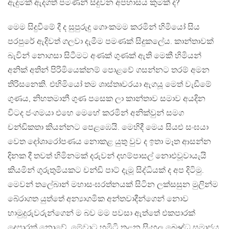
ඇදුමක් ඇදගත් පමණින් සිදුවන අපහාසය කුමක් ද?
‍මෙම සිදුවීමේ දී ද සුපුරුදු ගොංකමම කරමින් හිමියෝ සිය
පරපුරේ ඇදිවත් ගලවා දැමීම පමණක් සිදුකලේය. කාන්තාවක්
බැවින් නොගසා සිටීමට අණක් ගුණක් ඇති මෙකී හිමියන්
අනික් අතින් පිරිමියෙක්නම් පොළවේ ගසන්නට තරම් අමන
තිරිසනෙකි. එහිමියෝ තම ශාස්තෘවරයා ඇගයූ මෙත් වැඩීමේ
ගුණය, නිහතමානී ගුණ පසෙක ලා කාන්තාව සමාව අයදින
විටද ජංගමයා එහෙ මෙහේ කරමින් අනික්වුන් සමග
චන්ඩිකතා කියන්නට පෙළඹෙයි. මෙහිදී මෙය සියළු සංඝයා
වෙත දෝශාරෝපණය නොකළ යුතු වුව ද ඉතා මෑත ආසන්න
දිනක දී තවත් හිමිනමක් දරුවන් දහම්පාසල් නොඑවූවායැයි
කියමින් ගුරුතුමියකට චන්ඩි පාට් දැමූ සිද්ධියක් ද අප දිටිමු.
මෙවන් තලේබාන් මහාසංඝරත්නයක් සිටින ලක්සසුන මුලින්ම
බේරාගත යුත්තේ අන්‍යාගමික අන්තවාදීන්ගෙන් නොව
හාමුදුරුවරුන්ගෙන් ම බව මම පවසා ඇත්තේ එකපාරක්
දෙපාරක් නොවේ. මේවාට හූමිටි තළන සිංහල බෞද්ධ සමාජය