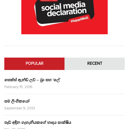
POPULAR
RECENT
සෙක්ස් ඇන්ඩ් ලව් – බ්‍රා සහ ‘ලේ’
February 15, 2016
සම ලිංගිකයෝ
September 9, 2013
පෑඩ් අඳින ගැහැනියකගේ හෘදය සාක්ෂිය