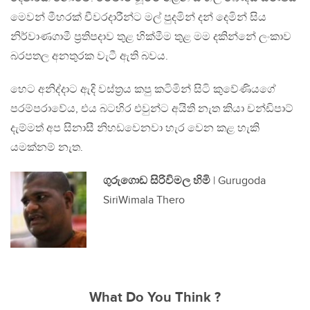
මෙවන් මීහරක් චීවරදාරීන්ට මල් පුදමින් දන් දෙමින් සිය
නිර්වාණගාමී ප්‍රතිපදාව තුළ හික්මීම තුළ මම දකින්නේ ලංකාව
බරපතල අනතුරක වැටී ඇති බවය.
‍හෙට අනිද්දාට ඇදි වස්ත්‍රය කපු කටිමින් සිටි කුවේණියගේ
පරම්පරාවේය, එය බටහිර එවුන්ට අයිති නැත කියා චන්ඩිපාට්
දැම්මත් අප සිනාසී නිහඩවෙනවා හැර වෙන කළ හැකි
යමක්නම් නැත.
ගුරුගොඩ සිරිවිමල හිමි
| Gurugoda
SiriWimala Thero
What Do You Think ?