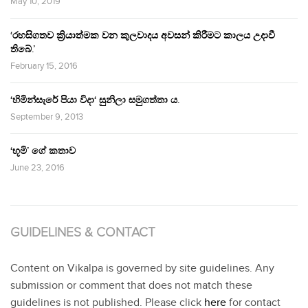
May 10, 2019
‘රහසිගතව ක්‍රියාත්මක වන කුලවාදය අවසන් කිරීමට කාලය උදාවී
තිබේ.’
February 15, 2016
‘හිමින්සැරේ පියා විදා‘ සුනිලා සමුගත්තා ය.
September 9, 2013
‘භූමි’ ගේ කතාව
June 23, 2016
GUIDELINES & CONTACT
Content on Vikalpa is governed by site guidelines. Any
submission or comment that does not match these
guidelines is not published. Please click
here
for contact