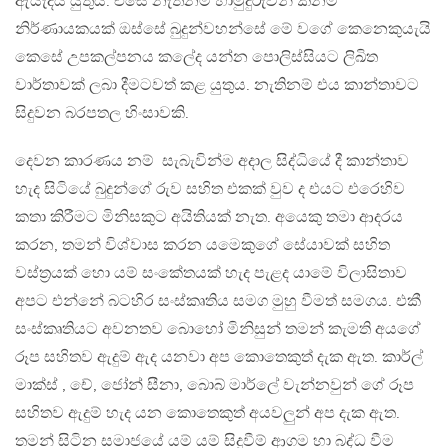
ඇයැදිය යුතුය. එසේ නැතිනම් හාමුදුරුවන් කිනම්
නිර්ණායකයක් ඔස්සේ බුදුන්වහන්සේ මේ වගේ කෙනෙකුයැයි
කෙසේ උපකල්පනය කලේද යන්න පොලිස්සියට ලිඛිත
වාර්තාවක් ලබා දීමටවත් කළ යුතුය. නැතිනම් එය කාන්තාවට
සිදුවන බරපතල හිංසාවකි.
දෙවන කාරණය නම් සැබැවින්ම අදාල සිද්ධියේ දී කාන්තාව
හැද සිටියේ බුදුන්ගේ රුව සහිත එකක් වුව ද එයට එරෙහිව
කතා කිරීමට මිනිසකුට අයිතියක් නැත. අයෙකු තමා ආදරය
කරන, තමන් විශ්වාස කරන යමෙකුගේ සේයාවක් සහිත
වස්ත්‍රයක් හො යම් සංකේතයක් හැද පැළද යාමේ විලාසිතාව
අපට එන්නේ බටහිර සංස්කෘතිය සමග මුහු වීමත් සමගය. එකී
සංස්කෘතියට අවනතව බොහෝ මිනිසුන් තමන් කැමති අයගේ
රූප සහිතව ඇදුම් ඇද යනවා අප කොතෙකුත් දැක ඇත. කාර්ල්
මාක්ස් , චේ, ජෝන් සීනා, බොබ් මාර්ලේ වැන්නවුන් ගේ රූප
සහිතව ඇදුම් හැද යන කොතෙකුත් අයවලුන් අප දැක ඇත.
තමන් සිටින සමාජයේ යම් යම් සිදුවීම් ආගම හා බද්ධ වීම