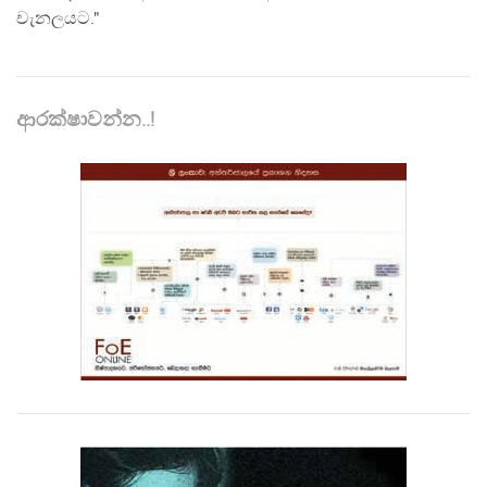
චැනලයට."
ආරක්ෂාවන්න..!