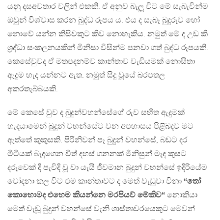
යනු දසඅවතාර වලින් එකකි. ඒ අනුව බැලූ විට මේ සැබැවින්ම
ඔවුන් විශ්වාස කරන බුද්ධ රූපය ය. එය ද සැබෑ බුදුරුව හෝ
නොවේ යන්න කිසිවකුට කිව නොහැකිය. නමුත් මේ ද උඩ කී
ශ්‍රද්ධා සංකලනයකින් මිනිසා විසින්ම පනවා ගත් බුද්ධ රූපයකි.
කෙසේවුවද ඒ මතපදනම්ව කාන්තාව වැඩියමක් නොසිතා
ඇදුම හැද යන්නට ඇත. නමුත් සිදු වූයේ බරපතල
අකරතැබ්බයකි.
මේ කෙසේ වුව ද බුදුන්වහන්සේගේ රුව සහිත ඇදුමක්
හැදයාමෙන් බුදුන් වහන්සේට වන අපහාසය පිළිබදව මට
ඇත්තේ කුකුසකි. පිරිනිවන් පෑ බුදුන් වහන්සේ, බඩට දර
මිටියක් බැදගෙන විත් දහස් ග‍නනක් මිනිසුන් මැද කුසට
දරුවෙක් දී පැවිදි වූ වා යැයි ජීවමාන බුදුන් වහන්සේ ඉදිරියේම
චෝදනා ක‍ල විට එම කාන්තාවට ද මෙත් වැඩුවා විනා
“තෝ
කොහොමද එහෙම කියන්නෙ මරපියව් මේකිව“
නොකියා
මෙත් වැඩූ බුදුන් වහන්සේ වැනි ශාස්තෘවරයෙකුට මෙවන්