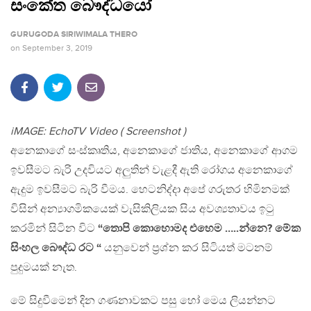
සංකේත බෞද්ධයෝ
GURUGODA SIRIWIMALA THERO
on
September 3, 2019
iMAGE: EchoTV Video ( Screenshot )
අනෙකාගේ සංස්කෘතිය, අනෙකාගේ ජාතිය, අනෙකාගේ ආගම
ඉවසීමට බැරි උදවියට අලුතින් වැළදී ඇති රෝගය අනෙකාගේ
ඇදුම ඉවසීමට බැරි වීමය. හෙටනිද්දා අපේ ගරුතර හිමිනමක්
විසින් අන්‍යාගමිකයෙක් වැසිකිලියක සිය අවශ්‍යතාවය ඉටු
කරමින් සිටින විට
“තොපි කොහොමද එහෙම …..න්නෙ? මේක
සිංහල බෞද්ධ රට “
යනුවෙන් ප්‍රශ්න කර සිටියත් මටනම්
පුදුමයක් නැත.
මේ සිදුවීමෙන් දින ගණනාවකට පසු හෝ මෙය ලියන්නට