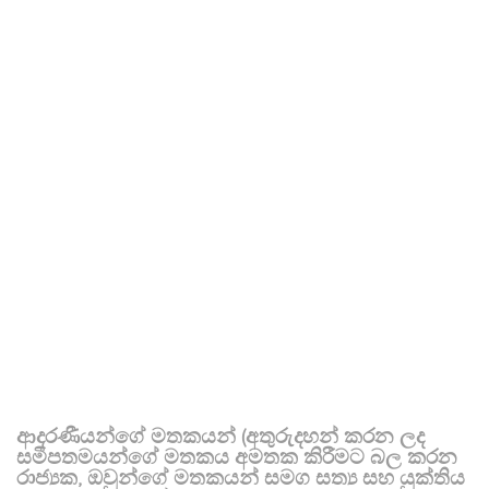
ආදරණීයන්ගේ මතකයන් (අතුරුදහන් කරන ලද
සමීපතමයන්ගේ මතකය අමතක කිරීමට බල කරන
රාජ්‍යක, ඔවුන්ගේ මතකයන් සමග සත්‍ය සහ යුක්තිය