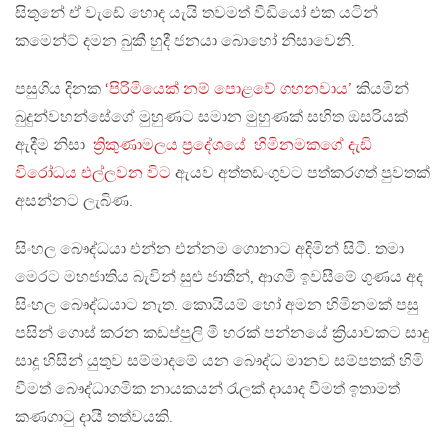
සිතුනේ ඒ වැඩේ හොද යැයි තවමත් වීඩියෝ එක යටින්
කමෙන්ට් දමන බුකී හුදී ජනයා බොහෝ නිසාවෙනි.
පසුගිය දිනක
‘පිරිමියෙක් නම් පොළවේ ගහනවාය’
කියමින්
බුදුන්වහන්සේගේ මුහුණට සමාන මුහුණක් සහිත ඔසරියක්
ඇදීම නිසා
ත්‍රිකුණාමලය ප්‍රදේශයේ හිමිනමකගේ දැඩි
විරෝධය එල්ලවන විට
ඇයව අත්තඩංගුවට පත්කරගත් පුවතක්
අසන්නට ලැබිණ.
සිංහල බෞද්ධයා එන්න එන්නම ගොනාට අදිමින් සිටී. තමා
මෙරට මහජාතිය බැවින් සුළු ජාතීන්, ආගමි ඉවසීමේ ගුණය අද
සිංහල බෞද්ධයාට නැත. කොයියම් හෝ අමන හිමිනමක් පසු
පසින් ගොස් කරන කඩප්පුලි මී හරක් පන්නයේ ක්‍රියාවකට සාදු
සාදූ හිසින් යුතුව සම්මාදමේ යන බෞද්ධ මානව සම්පතක් හිමි
වීමත් බෞද්ධාගමික නායකයන් රැලක් දායාද වීමත් ඉතාමත්
කණගාටු දායී තත්වයකි.