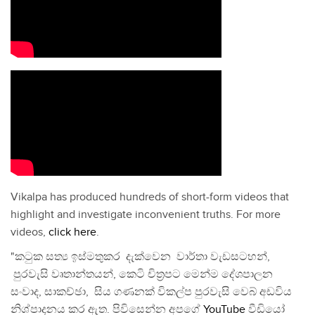
Vikalpa has produced hundreds of short-form videos that
highlight and investigate inconvenient truths. For more
videos,
click here
.
"කටුක සත්‍ය ඉස්මතුකර දැක්වෙන වාර්තා වැඩසටහන්,
පුරවැසි වෘතාන්තයන්, කෙටි චිත්‍රපට මෙන්ම දේශපාලන
සංවාද, සාකච්ඡා, සිය ගණනක් විකල්ප පුරවැසි වෙබ් අඩවිය
නිශ්පාදනය කර ඇත. පිවිසෙන්න අපගේ
YouTube
වීඩියෝ