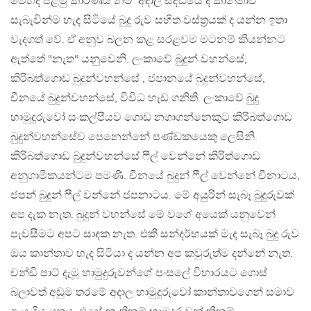
මෙහිදී පළමු කාරණය නම් අදාල සිද්ධියේ දී කාන්තාව
සැබැවින්ම හැද සිටියේ බුදු රුව සහිත වස්ත්‍රයක් ද යන්න ඉතා
වැදගත් වේ. ඒ අනුව බලන කළ සරළවම මටනම් කියන්නට
ඇත්තේ “නැත“ යනුවෙනි. ලංකාවේ බුදුන් වහන්සේ,
කිරිබත්ගොඩ බුදුන්වහන්සේ , ජපානයේ බුදුන්වහන්සේ,
චීනයේ බුදුන්වහන්සේ, විවිධ හැඩ ගනිති. ලංකාවේ බුදු
හාමුදුරුවෝ සංකල්පීයව ගොඩ නගාගන්නෙකුට කිරිබත්ගොඩ
බුදුන්වහන්සේව පෙනෙන්නේ පණ්ඩකයෙකු ලෙසිනි.
කිරිබත්ගොඩ බුදුන්වහන්සේ ෆීල් වෙන්නේ කිරිත්ගොඩ
අනුගාමිකයන්ටම පමණි. චීනයේ බුදුන් ෆීල් වෙන්නේ චීනාටය,
ජපන් බුදුන් ෆීල් වන්නේ ජපනාටය. මේ අයුරින් සැබෑ බුදුරුවක්
අප දැක නැත. බුදුන් වහන්සේ මේ වගේ අයෙක් යනුවෙන්
පැවසීමට අපට සාදක නැත. එකී සන්දර්භයක් මැද සැබෑ බුදු රුව
ඔය කාන්තාව හැද සිටියා ද යන්න අප කවුරුත්ම දන්නේ නැත.
චන්ඩි පාට් දැමූ හාමුදුරුවන්ගේ පංසලේ විහාරයට ගොස්
බලාවත් අඩුම තරමේ අදාල හාමුදුරුවෝ කාන්තාවගෙන් සමාව