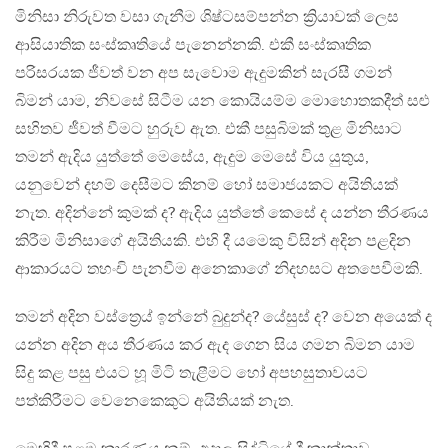
මිනිසා නිරුවත වසා ගැනීම ශිෂ්ටසම්පන්න ක්‍රියාවක් ලෙස
ආසියාතික සංස්කෘතියේ පැනෙන්නකි. එකී සංස්කෘතික
පරිසරයක ජීවත් වන අප සැවොම ඇදුමකින් සැරසී ගමන්
බිමන් යාම, නිවසේ සිටීම යන කොයියම්ම මොහොතකදීත් සළු
සහිතව ජීවත් වීමට හුරුව ඇත. එකී පසුබිමක් තුළ මිනිසාට
තමන් ඇදිය යුත්තේ මෙසේය, ඇදුම මෙසේ විය යුතුය,
යනුවෙන් දහම් දෙසීමට කිනම් හෝ සමාජයකට අයිතියක්
නැත. අදින්නේ කුමක් ද? ඇදිය යුත්තේ කෙසේ ද යන්න තීරණය
කිරීම මිනිසාගේ අයිතියකි. එහි දී යමෙකු විසින් අදින පළදින
ආකාරයට තහංචි පැනවීම අනෙකාගේ නිදහසට අතපෙවීමකි.
තමන් අදින වස්ත්‍රෙය් ඉන්නේ බුදුන්ද? යේසුස් ද? වෙන අයෙක් ද
යන්න අදින අය තීරණය කර ඇද ගෙන සිය ගමන බිමන යාම
සිදු කළ පසු එයට හූ මිටි තැළීමට හෝ අපහසුතාවයට
පත්කිරීමට වෙනෙකෙකුට අයිතියක් නැත.