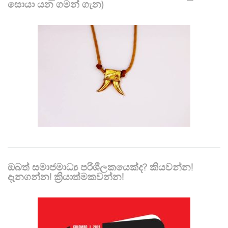
සොයා යන ගමන් ගැන)
ඔබත් සමාජමාධ්‍ය පරිශීලකයෙක්ද? කියවන්න!
දැනගන්න! ක්‍රියාත්මකවන්න!