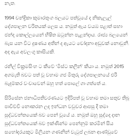
නැත.
1994 චන්ද්‍රිකා කුමාරතුංග බලයට පත්වූයේ ද නිකැලැල්
දේශපාලන චරිතයක් ලෙස ය. නමුත් ඇය වයඹ පළාත් සභා
ජන්ද කොල්ලයෙන් භීෂිත ඔටුන්න පැළන්දාය. රාජ්‍ය බලයෙන්
බැස යන විට දූෂණය අතින් ද ඇයට චෝදනා අඩුවක් නොවුනි.
අද ඇය අවලංගු කාසියකි.
රනිල් වික්‍රමසිංහ ට කීවේ ‘මිස්ට කලීන්’ කියා ය. නමුත් 2015
අගමැති බවට පත් වූ වහාම ගජ මිතුරු දේශපාලනයේ එරී
බැදුම්කර වංචාවෙන් ඔහු හත් පොලේ ගා ගත්තේ ය.
සිරිසේන ජනාධිපතිවරණයට ඉදිරිපත් වූ වහාම තමා සතුව තිබූ
පාවිච්චි නොකරන ලද ඉන්ධන වවුචර ආපසු දි තමා
සුද්ධවන්තයෙක් බව පෙන් වූයේ ය. නමුත් ඔහු සුද්දෙ දාන
සුද්ධවන්තයෙක් බව ඉක්ණින්ම පෙන්නුම් කරමින් සිය
සහෝදරයකුට මිලියන ගණනින් වැටුප් ලබන ආණ්ඩුවේ