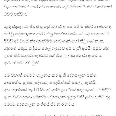
වැය කරමින් එතෙර අධ්‍යාපනයට යැවීමට තරම් නීච ධනවතුන්
බවට පත්විය.
කුරුණෑගල මා ජිවත් වූ මැතිවරණ ආසනයේ මංත්‍රීවරයා බවට ද
පත් වූ දේශපාලනඥයාට ඔහු මහජන පක්ෂයේ දේශපාලනයට
පිවිසි අවධියේ නිදා ගැනීමට සෙවණක් හෝ තිබුණේ නැත.
ඔහුගේ යතුරු පැදියට තෙල් ගැසුවේ අප වැනි අයයි. පසුව ඔහු
ඉඩම් හිමි ධනවතකු බවට පත් විය. උදරය නෙරා ආවේ ය.
ආර්යාවක් ද බිහිවුණි.
මේ වනාහී මෙරට පාලනය කර ඇති දේශපාලන පක්ෂ
දෙකෙහිම නූතන දේශපාලනඥයින්ගේ පොදු ලකුණයි.
අතලොස්සක් හැර ඒ් සියල්ලෝම දූෂණයේ කලු කූහරයට බිලිවී
ඇත. වංචා දූෂණ මෙන්ම දේශපාලන අයුතු වාසි ලබා ගැනීම අද
මෙරට දේශපාලන පංතියේ ජීවන රටාවය.