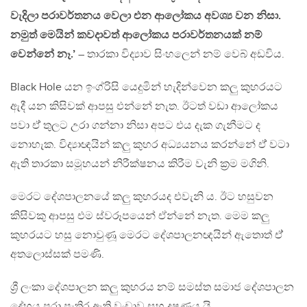
වැදිලා පරාවර්තනය වෙලා එන ආලෝකය අවශ්‍ය වන නිසා.
නමුත් මෙයින් කවදාවත් ආලෝකය පරාවර්තනයක් නම්
වෙන්නේ නෑ.’
– තාරකා විද්‍යාව සිංහලෙන් නම් වෙබ් අඩවිය.
Black Hole යන ඉංග්රිසි යෙදුමින් හැදින්වෙන කලු කුහරයට
ඇදී යන කිසිවක් ආපසු එන්නේ නැත. ඊටත් වඩා ආලෝකය
පවා ඒ් තුලට උරා ගන්නා නිසා අපට එය දැක ගැනීමට ද
නොහැක. විද්‍යාඥයින් කලු කුහර අධ්‍යයනය කරන්නේ ඒ් වටා
ඇති තාරකා සමූහයන් නිරීක්ෂනය කිරීම වැනි ක්‍රම මගිනි.
මෙරට දේශපාලනයේ කලු කුහරයද එවැනි ය. ඊට හසුවන
කිසිවකු ආපසු එම ස්වරූපයෙන් ඒන්නේ නැත. මෙම කලු
කුහරයට හසු නොවුණූ මෙරට දේශපාලනඥයින් ඇතොත් ඒ්
අතලොස්සක් පමණි.
ශ්‍රී ලංකා දේශපාලන කලු කුහරය නම් සමස්ත සමාජ දේශපාලන
දේහය පුරා පැතිර ඇති වංචාව සහ දූෂණය යි.