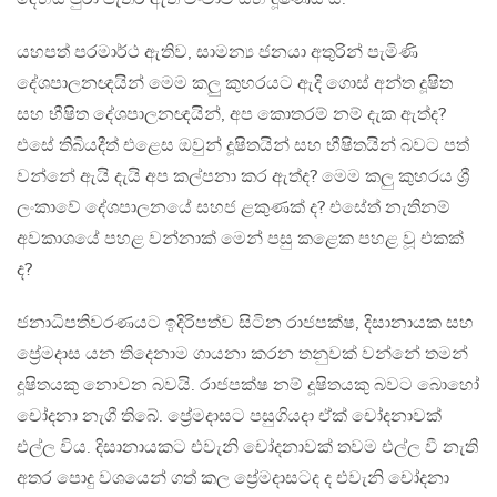
යහපත් පරමාර්ථ ඇතිව, සාමන්‍ය ජනයා අතුරින් පැමිණි
දේශපාලනඥයින් මෙම කලු කුහරයට ඇදි ගොස් අන්ත දූෂිත
සහ භීෂිත දේශපාලනඥයින්, අප කොතරම් නම් දැක ඇත්ද?
එසේ තිබියදීත් එළෙස ඔවුන් දූෂිතයින් සහ භීෂිතයින් බවට පත්
වන්නේ ඇයි දැයි අප කල්පනා කර ඇත්ද? මෙම කලු කුහරය ශ්‍රී
ලංකාවේ දේශපාලනයේ සහජ ළකුණක් ද? එසේත් නැතිනම්
අවකාශයේ පහළ වන්නාක් මෙන් පසු කළෙක පහළ වූ එකක්
ද?
ජනාධිපතිවරණයට ඉදිරිපත්ව සිටින රාජපක්ෂ, දිසානායක සහ
ප්‍රේමදාස යන තිදෙනාම ගායනා කරන තනුවක් වන්නේ තමන්
දූෂිතයකු නොවන බවයි. රාජපක්ෂ නම් දූෂිතයකු බවට බොහෝ
චෝදනා නැගී තිබේ. ප්‍රේමදාසට පසුගියදා ඒක් චෝදනාවක්
එල්ල විය. දිසානායකට එවැනි චෝදනාවක් තවම එල්ල වී නැති
අතර පොදු වශයෙන් ගත් කල ප්‍රේමදාසටද ද එවැනි චෝදනා