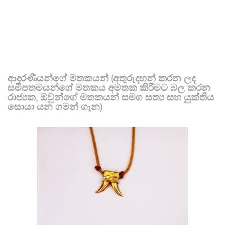
ආදරණීයන්ගේ මතකයන් (අතුරුදහන් කරන ලද
සමීපතමයන්ගේ මතකය අමතක කිරීමට බල කරන
රාජ්‍යක, ඔවුන්ගේ මතකයන් සමග සත්‍ය සහ යුක්තිය
සොයා යන ගමන් ගැන)