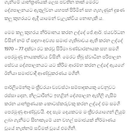
ගැනිමේ යාන්ත්‍රණයක් ලෙස පවතින තාක් මෙරට
දේශපාලනයට ඇතුල්වන යහපත් පිරිමින් සහ ගැහැණුන් දූෂණ
කලු කුහරයට ඇදී යාමෙන් වැලැක්විය නොහැකි ය.
මෙම කලු කුහරය නිර්මානය කරන ලද්දේ ජේ.ආර්. ජයවර්ධන
විසින් නම් ඒ් සඳහා අවශ්‍ය සමාජ ගැතිබාවය ඇති කරන ලද්දේ
1970 – 77 දක්වා රට කරවූ සිරිමා බණ්ඩාරනායක සහ සමගි
පෙරමුණු නායකත්වය විසිනි. මෙරට තිබූ ස්වාධීන පරිපාලන
සේවය දේශපාලනයට යට කිරිම ආරම්භ කරන ලද්දේ ඇයගේ
ඊනියා සමාජවාදී ආණ්ඩුකරණය මගිනි.
පාර්ලිමේන්තු මංත්‍රීවරයා ව්‍යවස්ථා සම්පාදකයකු වෙනුවට
රස්සා දෙන, නිලධාරීන්ට ඉහළින් දේශපාලන ඇඟිලි ගැසීම්
කරන යාන්ත්‍රණයක කොටස්කරුවකු කරන ලද්දේ එම සමගි
පෙරමුණු ආණ්ඩුවයි. අද සෑම දෙයකටම මංත්‍රීවරයාගෙන් ලියුම්
ලබා ගැනීමට සිඟාකෑමේ යන වහල් සමාජයක් නිර්මාණය
වූයේ නැත්නම් සවිමත් වූයේ එමගිනි.