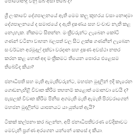
පොරොන්දු වනු ඔබ අසා තිබේ ද?
ශ්‍රී ලංකාවේ දේශපාලනයේ ඇති මෙම කලු කුහරය වසා නොදමා
දේශපාලනයේ ද සමාජයේ ද ඇති දූෂණය සහ වංචාව නැති කළ
නෙැහැක. නිකමට සිතන්න. මංත්‍රීවරුන්ට ලැබෙන කෝටි
ගණන් වටිනා වාහන බලපත් වල සිට ලක්ෂ ගණනින් ලැබෙන
සංවර්ධන අරමුදල් දක්වා වරදාන සහ දූෂණ අවස්ථා නතර
කරන කළ හොත් අද මංත්‍රීකමට තියෙන පොරය එළෙසම
තිබේවිද කියා?
ජනාධිපති සහ මැති ඇමැතිවරුන්ට, මහජන මුදලින් ඉදි කැරෙන
ගොඩනැඟිළි විවෘත කිරීම තහනම් කළොත් මොනවා වෙයි ද?
පැසලක් විවෘත කිරීම පිනිස අගමැති මැති ඇමැති පිරවරාගෙන්
මහජන මුදලින්ම යාපනයට යා යුත්තේ ඇයි?
ටිකක් කල්පනා කර බලන්න, අපි ජනාධිපතිවරණ වේදිකාවට
මෙවැනි ප්‍රශ්ණ අරගෙන යන්නේ කෙසේ ද කියා.