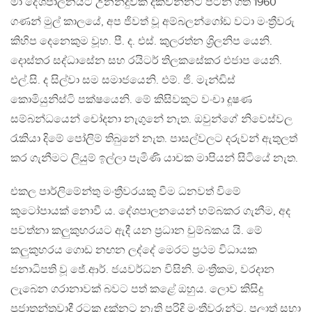
මා දේශපාලනයට උනන්දුවක් දක්වන්නට පටන් ගත් 1960
ගණන් මුල් කාලයේ, අප ජිවත් වූ අම්බලන්ගෝඩ වටා මංත්‍රීවරු
කිහිප දෙනෙකුම වූහ. පී. ද. එස්. කුලරත්න ශ්‍රිලනිප යෙනි.
දොස්තර සද්ධාසේන සහ රයිටර් තිලකසේකර එජාප යෙනි.
එල්.සි. ද සිල්වා සම සමාජයෙනි. එම්. ජි. මැන්ඩිස්
කොමියුනිස්ටි පක්ෂයෙනි. මේ කිසිවකුට වංචා දූෂණ
සම්බන්ධයෙන් චෝදනා නැගුනේ නැත. ඔවුන්ගේ නිවෙස්වල
රැකියා දිමේ පෝලිම් තිබුනේ නැත. පාසල්වලට දරුවන් ඇතුලත්
කර ගැනීමට ලියුම් ඉල්ලා පැමිණි යාචක මාපියන් සිටියේ නැත.
එකල පාර්ලිමේන්තු මංත්‍රීවරයකු වීම ධනවත් විමේ
කූටෝපායක් නොවී ය. දේශපාලනයෙන් හම්බකර ගැනීම, අද
පවත්නා කලුකුහරයට ඇදී යන ප්‍රධාන චුම්බකය යි. මේ
කලුකුහරය ගොඩ නඟන ලද්දේ මෙරට ප්‍රථම විධායක
ජනාධිපති වූ ජේ.ආර්. ජයවර්ධන විසිනි. මංත්‍රීකම, වරදාන
ලැබෙන ගරානාවක් බවට පත් කළේ ඔහුය. ලොව කිසිදු
ප්‍රජාතන්ත්‍රවාදී රටක දක්නට නැති පරිදි මංත්‍රීවරුන්ට, පලාත් සභා