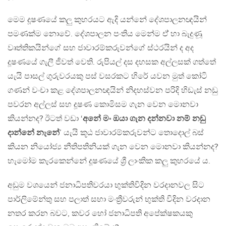
මෙම දූෂණයේ කලු කුහරයට ඇදි යන්නේ දේශපාලනඥයින්
පමණක්ම නොවේ. දේශපාලන පංතිය මෙන්ම ඒ් හා බැදුණූ
වෘත්තිකයින්ගේ සහ ජාවාරම්කරුවන්ගේ ස්ථරයින් ද අද
දූෂණයේ ගැලී ජීවත් වෙති. රුපියල් දස දහසක අල්ලසක් ගත්තේ
යැයි පාසල් ගුරුවරයකු පස් වසරකට හිරේ යවන මුත් කෝටි
ගණන් වංචා කළ දේශපාලනඥයින් නිදහස්වන පරිදි හිඩැස් නඩු
පවරන අල්ලස් සහ දූෂණ කොමිසම ගැන වෙන මොනවා
කියන්නද? ඊටත් වඩා ‘
අනේ මං ඔයා ගැන දන්නවා නම් නඩු
දාන්නේ නැනේ
’ යැයි කූඨ ජාවාරම්කරුවන්ට තොදොල් බස්
කියන නියෝජ්‍ය නීතිපතිනියක් ගැන වෙන මොනවා කියන්නද?
හැමෝම කැරකෙන්නේ දූෂණයේ ශ්‍රී ලාංකික කලු කුහරයේ ය.
අඩුම වශයෙන් ජනාධිපතිවරයා භුක්තිවිදින වරදානවල සිට
පාර්ලිමේන්තු සහ පලාත් සභා මංත්‍රීවරුන් භුක්ති විදින වරදාන
නතර කරන බවට, කවර හෝ ජනාධිපති අපේක්ෂකයකු