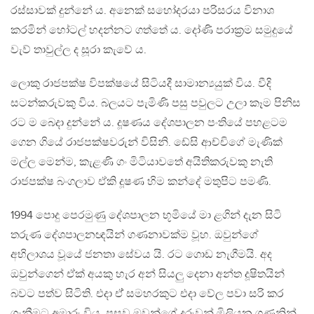
රස්සාවක් දුන්නේ ය. අනෙක් සහෝදරයා පරිසරය විනාශ
කරමින් හෝටල් හදන්නට ගත්තේ ය. දෝණි පරාක්‍රම සමුදුයේ
වැව් තාවුල්ල ද සූරා කැවේ ය.
ලොකු රාජපක්ෂ විපක්ෂයේ සිටියදී සාමාන්‍යයුක් විය. වීදි
සටන්කරුවකු විය. බලයට පැමිණි පසු පවුලට උලා කෑම පිනිස
රට ම බෙදා දුන්නේ ය. දූෂණය දේශපාලන පංතියේ පහළටම
ගෙන ගියේ රාජපක්ෂවරුන් විසිනි. ඩේසි ආච්චිගේ මැණික්
මල්ල මෙන්ම, කැළණි ගං මිටියාවතේ අයිතිකරුවකු නැති
රාජපක්ෂ බංගලාව ඒකි දූෂණ හිම කන්දේ මතුපිට පමණි.
1994 පොදු පෙරමුණු දේශපාලන භූමියේ මා ළගින් දැන සිටි
තරුණ දේශපාලනඥයින් ගණනාවක්ම වූහ. ඔවුන්ගේ
අභිලාශය වූයේ ජනතා සේවය යි. රට ගොඩ නැගීමයි. අද
ඔවුන්ගෙන් ඒක් අයකු හැර අන් සියලු දෙනා අන්ත දූෂිතයින්
බවට පත්ව සිටිති. එදා ඒ් සමහරකුට එදා වේල පවා සරි කර
ගැනීමට අමාරු විය. පසුව ඔවුන්ගේ දරුවන් මිලියන ගණනින්