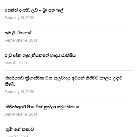
සෙක්ස් ඇන්ඩ් ලව් – බ්‍රා සහ ‘ලේ’
February 15, 2016
සම ලිංගිකයෝ
September 9, 2013
පෑඩ් අඳින ගැහැනියකගේ හෘදය සාක්ෂිය
May 10, 2019
‘රහසිගතව ක්‍රියාත්මක වන කුලවාදය අවසන් කිරීමට කාලය උදාවී
තිබේ.’
February 15, 2016
‘හිමින්සැරේ පියා විදා‘ සුනිලා සමුගත්තා ය.
September 9, 2013
‘භූමි’ ගේ කතාව
June 23, 2016