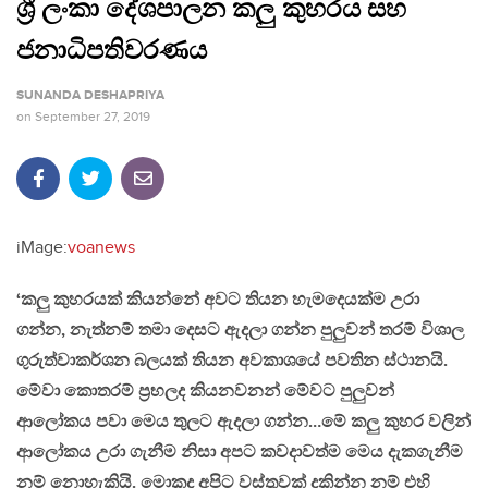
ශ්‍රී ලංකා දේශපාලන කලු කුහරය සහ
ජනාධිපතිවරණය
SUNANDA DESHAPRIYA
on
September 27, 2019
iMage:
voanews
‘කලු කුහරයක් කියන්නේ අවට තියන හැමදෙයක්ම උරා
ගන්න, නැත්නම් තමා දෙසට ඇදලා ගන්න පුලුවන් තරම් විශාල
ගුරුත්වාකර්ශන බලයක් තියන අවකාශයේ පවතින ස්ථානයි.
මේවා කොතරම් ප්‍රභලද කියනවනන් මේවට පුලුවන්
ආලෝකය පවා මෙය තුලට ඇදලා ගන්න…මේ කලු කුහර වලින්
ආලෝකය උරා ගැනීම නිසා අපට කවදාවත්ම මෙය දැකගැනීම
නම් නොහැකියි. මොකද අපිට වස්තුවක් දකින්න නම් එහි