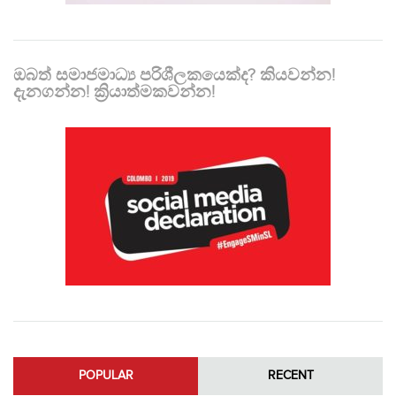
ඔබත් සමාජමාධ්‍ය පරිශීලකයෙක්ද? කියවන්න!
දැනගන්න! ක්‍රියාත්මකවන්න!
POPULAR
RECENT