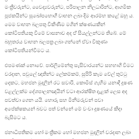
මංත්‍රීවරුන්ට, වෛද්‍යවරුන්ට, පරිපාලන නිලධාරින්ට, ආගමික
පූජකයින්ට සුඛෝපභොගී වාහන ලබා දිම ආරම්භ කළේ ඔහු ය.
මෙම වාහන බලපතු විකිණීම මගින් ක්ෂණයකින්
කෝටිපතියකු වීමේ වාසනාව අද ඒ් සියල්ලන්ටම තිබේ. මේ
බහුතරය වාහන බලපත්‍ර ලබා ගන්නේ ඒවා විකුණා
කෝටිපතියන්වීමට ය.
එපමණක් නොවේ. පාර්ලිමේන්තු සැසිවාරයන්ට සහභාගි විමට
වරදාන, පවුලේ ඥාතින්ට ලේකම්කම්, සුපිරි කෑම වේල් තුට්ටු
දෙකට, මහජන මුදලින් රට සවාරි, කොමිස් ගැහීම යනාදී දූෂණ
වළල්ලක්ම දේශපාලනඤයින් වටා ආරක්ෂිත දැළක් ලෙස අද
පවත්වා ගෙන යයි. හොරු සහ මිනිමරුවන් පවා
අපේක්ෂකයන් බවට පත් වන්නේ මේ වංචා දූෂණයේ කිදා
බැසිමට ය.
ජනාධිපතිකම හෝ මංත්‍රීකම හෝ මහජන මුදලින් වරදාන ලබා