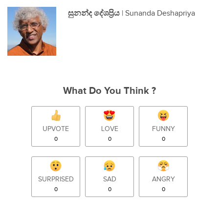
සුනන්ද දේශප්‍රිය
| Sunanda Deshapriya
What Do You Think ?
UPVOTE
LOVE
FUNNY
0
0
0
SURPRISED
SAD
ANGRY
0
0
0