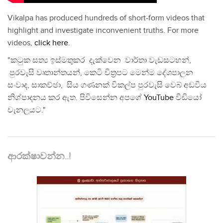
Vikalpa has produced hundreds of short-form videos that
highlight and investigate inconvenient truths. For more
videos,
click here
.
"කටුක සත්‍ය ඉස්මතුකර දැක්වෙන වාර්තා වැඩසටහන්,
පුරවැසි වෘතාන්තයන්, කෙටි චිත්‍රපට මෙන්ම දේශපාලන
සංවාද, සාකච්ඡා, සිය ගණනක් විකල්ප පුරවැසි වෙබ් අඩවිය
නිශ්පාදනය කර ඇත. පිවිසෙන්න අපගේ
YouTube
වීඩියෝ
චැනලයට."
ආරක්ෂාවන්න..!