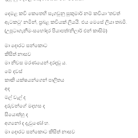
දෙමළ කවි කෙතෙහි සැගවුනු සුකුමාර් නම් කවියා ‘තවත්
ඇටකටු‘ නමින්, ප්‍රබළ කවියක් ලියයි. එය මෙසේ ලියා තබමි.
(උපුටාගැනීම-සහෝදර පියාපත්/නිලාර් එන් කාසිම්)
මා දොරට සන්කොට
කිසිත් නාසව
මා නිවස මරණයෙන් දරදඩු ය.
මේ දවස්
කාකි යක්ෂයන්ගෙන් පාලිතය
අද
මල් වැල් ද
දරුවන්ගේ මදහස ද
සියොත්හු ද
අගනෝ ද දැවුණෝ හ.
මා දොරට සන්කොට කිසිත් නාසව