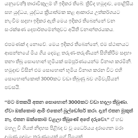
යනුවෙනි) තාරාවිකුලම් හි ඉදිකර තිබේ. ත්‍රිවිද හමුදාව, පොළීසිය
සහ යුද්ධය, යුද්ධය ක්‍රියාත්මක කළ ආකාරය උත්කර්ශයට
නැංවීම සදහා ඉදිකර ඇති මෙය ඉදිකර තිබෙන්නේ වන
සංරක්ෂණ දෙපාර්තමේන්තුවට අයිති වනාන්තරයකය.
එපමණක් ද නොවේ. මෙය ඉදිකර තිබෙන්නේ, එම ස්ථානයට
ආසන්නයේ මිය ගිය දෙමළ තරුණ-තරුණියන් සිහිකිරීම සදහා
තනා තිබූ සොහොන් භූමියක් සම්පූර්ණයෙන්ම විනාශ කරමිනි.
හමුදාව විසින් එම සොහොන් භූමිය විනාශ කරන විට එහි
සොහොන්කොත් 3000කට වඩා තිබුණු බව ගමිවැසියන්
පවසයි.
‘‘මට මතකයි අතන සොහොන් 3000කට වඩා හදලා තිබුණා.
ඒවා ඔක්කොම ආමි එකෙන් බුල්ඩෝසර් කරා. දැන් එතන මුකුත්
නෑ. එතන ඔක්කොම වළලා තිබුණේ අපේ දරුවො.‘‘
ඒ හඩ
මහලු වී ගියත් නිදහස පිළිබද ව වූ ධෛර්යය දරාගෙන මරා
දැමුණු දෙමළ තරුණයෙක් ගේ පියෙක්.