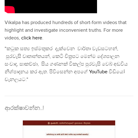
Vikalpa has produced hundreds of short-form videos that
highlight and investigate inconvenient truths. For more
videos,
click here
.
"කටුක සත්‍ය ඉස්මතුකර දැක්වෙන වාර්තා වැඩසටහන්,
පුරවැසි වෘතාන්තයන්, කෙටි චිත්‍රපට මෙන්ම දේශපාලන
සංවාද, සාකච්ඡා, සිය ගණනක් විකල්ප පුරවැසි වෙබ් අඩවිය
නිශ්පාදනය කර ඇත. පිවිසෙන්න අපගේ
YouTube
වීඩියෝ
චැනලයට."
ආරක්ෂාවන්න..!