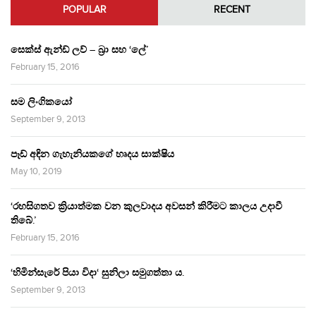
POPULAR
RECENT
සෙක්ස් ඇන්ඩ් ලව් – බ්‍රා සහ ‘ලේ’
February 15, 2016
සම ලිංගිකයෝ
September 9, 2013
පෑඩ් අඳින ගැහැනියකගේ හෘදය සාක්ෂිය
May 10, 2019
‘රහසිගතව ක්‍රියාත්මක වන කුලවාදය අවසන් කිරීමට කාලය උදාවී
තිබේ.’
February 15, 2016
‘හිමින්සැරේ පියා විදා‘ සුනිලා සමුගත්තා ය.
September 9, 2013