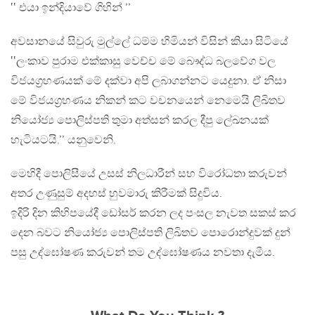
‛‛ එයා ඉන්දියාවේ ගිහින් ’’
අවසානයේ සිවුරු මුල්ලේ ධම්ම හිමියන් විසින් කියා සිටියේ
‛‛ලංකාව පුරාම එක්කාසු වෙච්ච මේ බෞද්ධ බලවේග වල
විජයග්‍රහණයක් මේ දක්වා අපි ලබාගන්නට යෙදුනා. ඒ නිසා
මේ විජයග්‍රහණය නිකන් කට වචනයෙන් නෙමෙයි ලිඛිතව
නියෝජ්‍ය පොලිස්පති තුමා අත්සන් කරල දීපු ලේඛනයක්
හැටියටයි.’’ යනුවෙනි.
මෙහිදී පොලිසීයේ උසස් නිලධාරීන් සහ විරෝධතා කරුවන්
අතර උණුසුම් අදහස් හුවමාරු කිරීමක් සිදුවිය.
ඉදිරි දින කිහිපයේදී ඩෝසර් කරන ලද පංසල නැවත සකස් කර
දෙන බවට නියෝජ්‍ය පොලිස්පති ලිඛිතව පොරොන්දුවක් දුන්
පසු උද්ඝෝෂණ කරුවන් තම උද්ඝෝෂණය නවතා දැමීය.