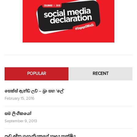
POPULAR
RECENT
සෙක්ස් ඇන්ඩ් ලව් – බ්‍රා සහ ‘ලේ’
February 15, 2016
සම ලිංගිකයෝ
September 9, 2013
පෑඩ් අඳින ගැහැනියකගේ හෘදය සාක්ෂිය