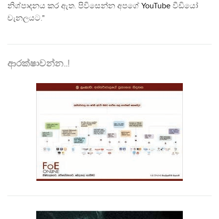
නිශ්පාදනය කර ඇත. පිවිසෙන්න අපගේ
YouTube
වීඩියෝ
චැනලයට."
ආරක්ෂාවන්න..!