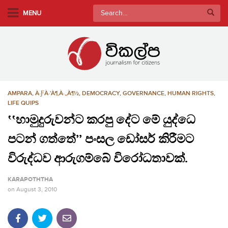
S
Search
MENU
k
for:
i
p
t
o
m
AMPARA
,
À·ƑÀ·’À¶‚À·„À¶½
,
DEMOCRACY
,
GOVERNANCE
,
HUMAN RIGHTS
,
a
LIFE QUIPS
i
‛‛හාමුදුරුවන්ට කරපු දේට මේ යුද්ධෙ
n
c
පටන් ගත්තේ’’ පංසල ඩෝසර් කිරීමට
o
විරුද්ධව ආරුගම්බේ විරෝධතාවක්.
n
t
KARAPOTHTHA
e
on
August 3, 2010
n
t