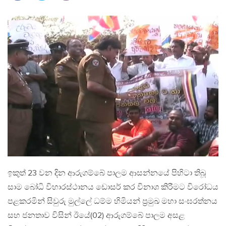
ඉකුත් 23 වන දින ආරුගම්බේ පාලම ආසන්නයේ පිහිටා තිබූ
සාම බෝධි විහාරස්ථානය ඩොසර් කර විනාශ කිරීමට විරෝධය
පළකරමින් සිවුරු මුල්ලේ ධම්ම හිමියන් ප්‍රමුඛ මහා සංඝරත්නය
සහ ජනතාව විසින් ඊයේ(02) ආරුගම්බේ පාලම අසළ