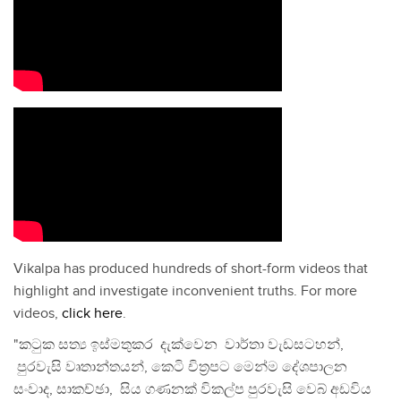
Vikalpa has produced hundreds of short-form videos that
highlight and investigate inconvenient truths. For more
videos,
click here
.
"කටුක සත්‍ය ඉස්මතුකර දැක්වෙන වාර්තා වැඩසටහන්,
පුරවැසි වෘතාන්තයන්, කෙටි චිත්‍රපට මෙන්ම දේශපාලන
සංවාද, සාකච්ඡා, සිය ගණනක් විකල්ප පුරවැසි වෙබ් අඩවිය