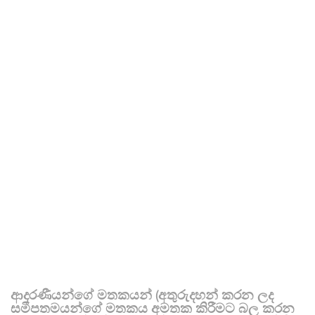
ආදරණීයන්ගේ මතකයන් (අතුරුදහන් කරන ලද
සමීපතමයන්ගේ මතකය අමතක කිරීමට බල කරන