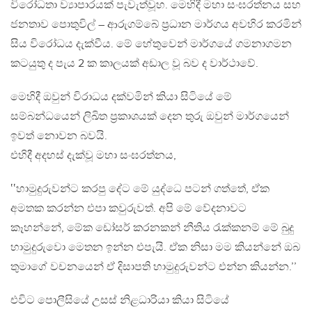
විරෝධතා ව්‍යාපාරයක් පැවැත්වූහ. මෙහිදී මහා සංඝරත්නය සහ
ජනතාව පොතුවිල් – ආරුගම්බේ ප්‍රධාන මාර්ගය අවහිර කරමින්
සිය විරෝධය දැක්වීය. මේ හේතුවෙන් මාර්ගයේ ගමනාගමන
කටයුතු ද පැය 2 ක කාලයක් අඩාල වූ බව ද වාර්ථාවේ.
මෙහිදී ඔවුන් විරාධය දක්වමින් කියා සිටියේ මේ
සම්බන්ධයෙන් ලිඛිත ප්‍රකාශයක් දෙන තුරු ඔවුන් මාර්ගයෙන්
ඉවත් නොවන බවයි.
එහිදී අදහස් දැක්වූ මහා සංඝරත්නය,
‛‛හාමුදුරුවන්ට කරපු දේට මේ යුද්ධෙ පටන් ගත්තේ, ඒක
අමතක කරන්න එපා කවුරුවත්. අපි මේ වේදනාවට
කෑහන්නේ, මේක ඩෝසර් කරනකන් නීතිය රැක්කනම් මේ බුදු
හාමුදුරුවො මෙතන ඉන්න එපැයි. ඒක නිසා මම කියන්නේ ඔබ
තුමාගේ වචනයෙන් ඒ දිසාපති හාමුදුරුවන්ට එන්න කියන්න.’’
එවිට පොලීසියේ උසස් නිළධාරියා කියා සිටියේ