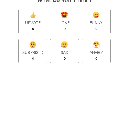
What Do You Think ?
UPVOTE
LOVE
FUNNY
0
0
0
SURPRISED
SAD
ANGRY
0
0
0