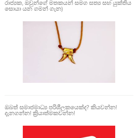
රාජ්‍යක, ඔවුන්ගේ මතකයන් සමග සත්‍ය සහ යුක්තිය
සොයා යන ගමන් ගැන)
ඔබත් සමාජමාධ්‍ය පරිශීලකයෙක්ද? කියවන්න!
දැනගන්න! ක්‍රියාත්මකවන්න!