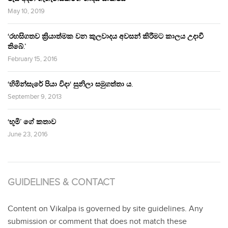
May 10, 2019
‘රහසිගතව ක්‍රියාත්මක වන කුලවාදය අවසන් කිරීමට කාලය උදාවී
තිබේ.’
February 15, 2016
‘හිමින්සැරේ පියා විදා‘ සුනිලා සමුගත්තා ය.
September 9, 2013
‘භූමි’ ගේ කතාව
June 23, 2016
GUIDELINES & CONTACT
Content on Vikalpa is governed by site guidelines. Any
submission or comment that does not match these