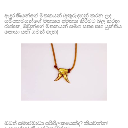
ආදරණීයන්ගේ මතකයන් (අතුරුදහන් කරන ලද
සමීපතමයන්ගේ මතකය අමතක කිරීමට බල කරන
රාජ්‍යක, ඔවුන්ගේ මතකයන් සමග සත්‍ය සහ යුක්තිය
සොයා යන ගමන් ගැන)
ඔබත් සමාජමාධ්‍ය පරිශීලකයෙක්ද? කියවන්න!