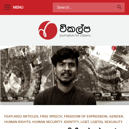
S
Search
MENU
k
for:
i
p
t
o
m
a
i
n
c
o
n
t
e
n
FEATURED ARTICLES
,
FREE SPEECH
,
FREEDOM OF EXPRESSION
,
GENDER
,
t
HUMAN RIGHTS
,
HUMAN SECURITY
,
IDENTITY
,
LGBT
,
LGBTIQ
,
SEXUALITY