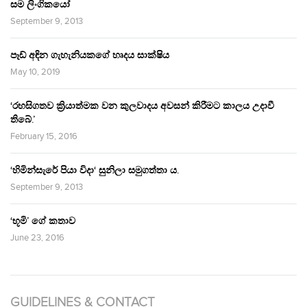
සම ලිංගිකයෝ
September 9, 2013
පෑඩ් අඳින ගැහැනියකගේ හෘදය සාක්ෂිය
May 10, 2019
‘රහසිගතව ක්‍රියාත්මක වන කුලවාදය අවසන් කිරීමට කාලය උදාවී
තිබේ.’
February 15, 2016
‘හිමින්සැරේ පියා විදා‘ සුනිලා සමුගත්තා ය.
September 9, 2013
‘භූමි’ ගේ කතාව
June 23, 2016
GUIDELINES & CONTACT