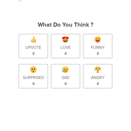
What Do You Think ?
UPVOTE
LOVE
FUNNY
0
0
0
SURPRISED
SAD
ANGRY
0
0
0