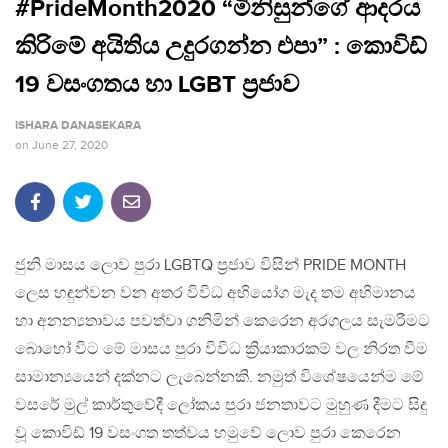
#PrideMonth2020 “මිනිසුන්ගේ ආදරය
කිරිමේ අයිතිය උදුරගන්න එපා” : කොවිඩ්
19 වසංගතය හා LGBT ප්‍රජාව
ISHARA DANASEKARA
on
June 27, 2020
ජුනි මාසය ලොව පුරා LGBTQ ප්‍රජාව විසින් PRIDE MONTH
ලෙස හඳුන්වන වන අතර විවිධ අභියෝග මැද තම අභිමානය
හා අනන්‍යතාවය පවත්වා ගනිමින් කෙරෙන අරගලය සැමරීමට
බොහෝ විට මේ මාසය පුරා විවිධ ක්‍රියාකාරකම් වල නිරත වීම
සාමාන්‍යයෙන් දක්නට ලැබෙන්නකි. නමුත් විශේෂයෙන්ම මේ
වසරේ මුල් කාර්තුවේදී ලෝකය පුරා ජනතාවට මුහුණ දීමට සිදු
වූ කොවිඩ් 19 වසංගත තත්වය හමුවේ ලොව පුරා කෙරෙන