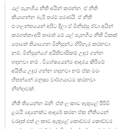
යල් පැනගිය නීති අයින් කරන්න. ඒ නීති
කියාගන්න බැරි තරම් පරණයි. ඒ නීති
එංගලන්තයෙන් අපිට දීලා ඒ මිනිස්සු ඒවා අයින්
කරගත්තා.අපි තාමත් මේ යල් පැනගිය නීති ටිකක්
පොතේ තියාගෙන මිනිසුන්ට හිරිහැර කරනවා
නම්, මිනිසුන්ගේ අයිතිවාසිකම් උඳුර ගන්න
හදනවා නම් , විශේෂයෙන්ම ආදරය කිරීමේ
අයිතිය උදුර ගන්න හදනවා නම් ඒක මමං
හිතන්නේ මනුෂ්‍ය වාර්ගයාටම කරනවා
නින්දාවක්.
නීති තියෙන්න ඕනි. ඒත් ලංකාව ඇතුළේ පිරිමි
ළමයි දෙනෙක්ට ආදරේ කරන ඒක නීතියෙන්
වරදක්.එත් ලංකාව ඇතුළේ කොච්චර කොච්චර