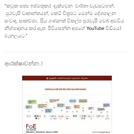
"කටුක සත්‍ය ඉස්මතුකර දැක්වෙන වාර්තා වැඩසටහන්,
පුරවැසි වෘතාන්තයන්, කෙටි චිත්‍රපට මෙන්ම දේශපාලන
සංවාද, සාකච්ඡා, සිය ගණනක් විකල්ප පුරවැසි වෙබ් අඩවිය
නිශ්පාදනය කර ඇත. පිවිසෙන්න අපගේ
YouTube
වීඩියෝ
චැනලයට."
ආරක්ෂාවන්න..!