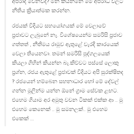
අපරාද වෙනවද? මන් කියන්නේ මේ අපරාධ වලට
නීතිය ක්‍රියාත්මක කරන්න.
රජයක් විදියට සහයෝගයක් මේ වෙලාවේ
ප්‍රජාවට ලැබුනේ නෑ. විශේෂයෙන්ම සමරිසි ප්‍රජාව
ගත්තත් , නීතිමය රාමුව ඇතුළේ වැරදි කාරයෙක්
වෙලා තියෙනවා. තමන් සමරිසි පුද්ගලයෙක්
කියලා ගිහින් කියන්න බෑ.කිව්වට පස්සේ ලොකු
ප්‍රශ්න, රජය ඇතුළේ ප්‍රජාවක් විදියට අපි සුරක්ෂිතද
? රජයෙන් හම්බෙන සහනාධාර හෝ මේ දේවල්
ගන්න මුලින්ම යන්න ඕනේ ග්‍රාම සේවක ළඟට.
එහෙම ගියාම අර අමුතු වචන ටිකක් එක්ක ආ .. මු
එහෙම කෙනෙක් .. මු සමනලක්.. මු එහෙම
එකෙක් …