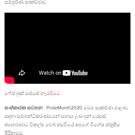
සම්පුර්ණ සාකච්ජාව
ෆේස් බුක් ඔස්සේ
නැරඹීමට
සංස්කාරක සටහන
: PrideMonth2020 මෙම සාකච්ජා මාලාව
සඳහා සම්බන්ධිකරණයෙන් සහාය ලබා දුන් වරදාස්
ත්‍යාගරාජාට විකල්ප වෙබ් අඩවියේ අපගේ විශේෂ ස්තූතිය
පිරිනමමු.