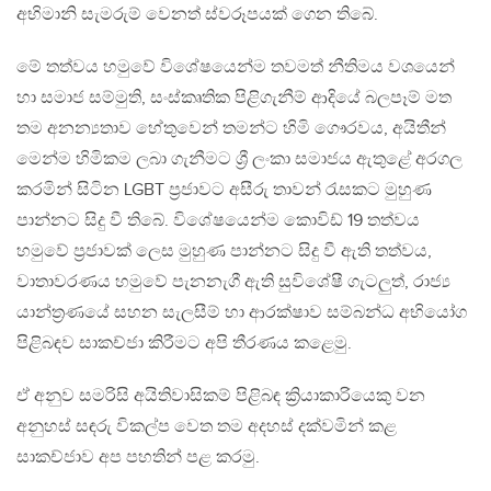
අභිමානි සැමරුම් වෙනත් ස්වරූපයක් ගෙන තිබේ.
මේ තත්වය හමුවේ විශේෂයෙන්ම තවමත් නීතිමය වශයෙන්
හා සමාජ සම්මුති, සංස්කෘතික පිළිගැනීම් ආදියේ බලපෑම් මත
තම අනන්‍යතාව හේතුවෙන් තමන්ට හිමි ගෞරවය, අයිතීන්
මෙන්ම හිමිකම ලබා ගැනීමට ශ්‍රී ලංකා සමාජය ඇතුළේ අරගල
කරමින් සිටින LGBT ප්‍රජාවට අසීරු තාවන් රැසකට මුහුණ
පාන්නට සිදු වී තිබේ. විශේෂයෙන්ම කොවිඩ් 19 තත්වය
හමුවේ ප්‍රජාවක් ලෙස මුහුණ පාන්නට සිදු වී ඇති තත්වය,
වාතාවරණය හමුවේ පැනනැගී ඇති සුවිශේෂී ගැටලුත්, රාජ්‍ය
යාන්ත්‍රණයේ සහන සැලසීම් හා ආරක්ෂාව සම්බන්ධ අභියෝග
පිළිබඳව සාකච්ජා කිරීමට අපි තීරණය කළෙමු.
ඒ අනුව සමරිසි අයිතිවාසිකම් පිළිබඳ ක්‍රියාකාරියෙකු වන
අනුහස් සඳරු විකල්ප වෙත තම අදහස් දක්වමින් කළ
සාකච්ජාව අප පහතින් පළ කරමු.