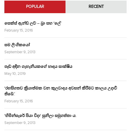
POPULAR
RECENT
සෙක්ස් ඇන්ඩ් ලව් – බ්‍රා සහ ‘ලේ’
February 15, 2016
සම ලිංගිකයෝ
September 9, 2013
පෑඩ් අඳින ගැහැනියකගේ හෘදය සාක්ෂිය
May 10, 2019
‘රහසිගතව ක්‍රියාත්මක වන කුලවාදය අවසන් කිරීමට කාලය උදාවී
තිබේ.’
February 15, 2016
‘හිමින්සැරේ පියා විදා‘ සුනිලා සමුගත්තා ය.
September 9, 2013