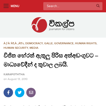
S
Search
MENU
k
for:
i
p
t
o
m
À·ƑÀ·’À¶‚À·„À¶½
,
DEMOCRACY
,
GALLE
,
GOVERNANCE
,
HUMAN RIGHTS
,
a
HUMAN SECURITY
,
MEDIA
i
විජිත හේරත් ඇතුලු පිරිස අත්අඩංගුවට –
n
c
මාධ්‍යවේදීන් ද තුවාල ලබයි.
o
n
KARAPOTHTHA
t
on
August 13, 2010
e
n
t