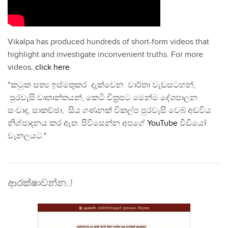
Vikalpa has produced hundreds of short-form videos that
highlight and investigate inconvenient truths. For more
videos,
click here
.
"කටුක සත්‍ය ඉස්මතුකර දැක්වෙන වාර්තා වැඩසටහන්,
පුරවැසි වෘතාන්තයන්, කෙටි චිත්‍රපට මෙන්ම දේශපාලන
සංවාද, සාකච්ඡා, සිය ගණනක් විකල්ප පුරවැසි වෙබ් අඩවිය
නිශ්පාදනය කර ඇත. පිවිසෙන්න අපගේ
YouTube
වීඩියෝ
චැනලයට."
ආරක්ෂාවන්න..!