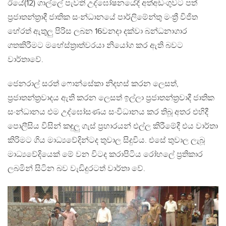
ඊයේ(12) ගාල්ලේ පැවති උද්ඝෝෂනයේදී අත්අඩංගුවට පත්
ප්‍රජාතන්ත්‍රාදී ජාතික සංන්ධානයේ පාර්ලිමේන්තු මංත්‍රී විජිත
හේරත් ඇතුලු පිරිස ලබන 16වනදා දක්වා බන්ධනාගාර
ගතකිරීමට මහේස්ත්‍රාත්වරයා නියෝග කර ඇති බවට
වාර්තාවේ.
ජෙනරාල් සරත් ෆොන්සේකා නිදහස් කරන ලෙසත්,
ප්‍රජාතන්ත්‍රවාදය ඇති කරන ලෙසත් ඉල්ලා ප්‍රජාතන්ත්‍රවාදී ජාතික
සංන්ධානය එම උද්ඝෝසණය සංවිධානය කර තිබූ අතර එහිදී
පොලීසිය විසින් කඳුලු ගැස් ප්‍රහාරයන් එල්ල කිරීමේදී එය වාර්තා
කිරිමට ගිය මාධ්‍යවේදින්ටද තුවාල සිදුවිය. එසේ තුවාල ලැබූ
මාධ්‍යවේදියෙක් මේ වන විටද කරාපිටිය රෝහලේ ප්‍රතිකාර
ලබමින් සිටින බව වැඩිදුරටත් වාර්තා වේ.