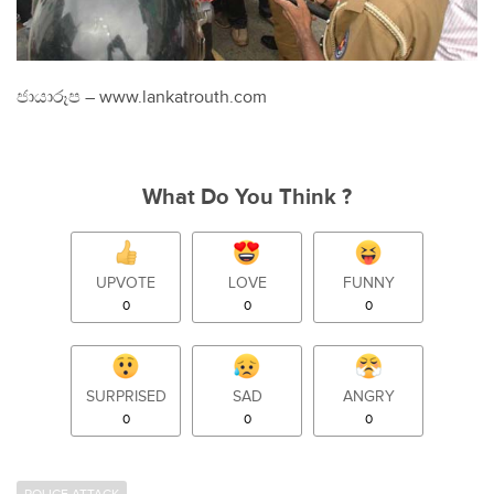
ජායාරූප – www.lankatrouth.com
What Do You Think ?
UPVOTE
LOVE
FUNNY
0
0
0
SURPRISED
SAD
ANGRY
0
0
0
POLICE ATTACK