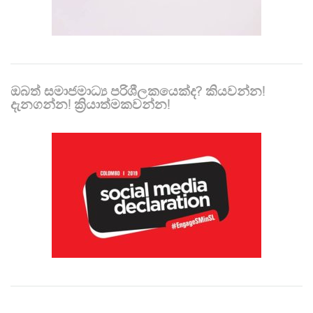
ඔබත් සමාජමාධ්‍ය පරිශීලකයෙක්ද? කියවන්න!
දැනගන්න! ක්‍රියාත්මකවන්න!