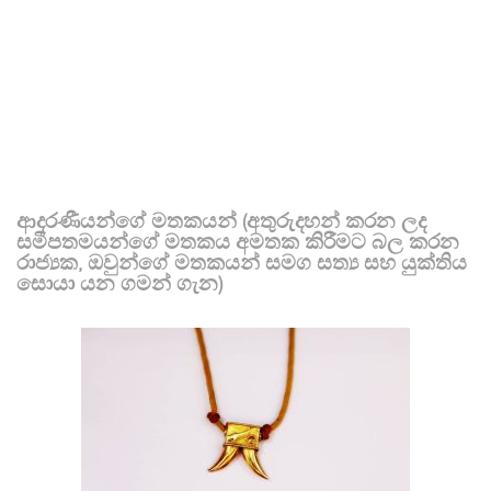
ආදරණීයන්ගේ මතකයන් (අතුරුදහන් කරන ලද
සමීපතමයන්ගේ මතකය අමතක කිරීමට බල කරන
රාජ්‍යක, ඔවුන්ගේ මතකයන් සමග සත්‍ය සහ යුක්තිය
සොයා යන ගමන් ගැන)