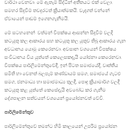
වාර්ථා වෙනවා. මේ ඇතැම් සිද්ධීන් අතීතයට එක් වෙලා.
සමහර සිදුවීම් තවදුරටත් ක්‍රියාත්මකයි. වැදගත් වන්නේ
ඒවායෙන් පාඩම් ඉගෙනගැනීමයි.
මේ සටහනෙන් වත්මන් විපක්ෂය ආසන්න සිදුවීම් වලදි
කටයුතු කල ආකාරය සහ කටයුතු කල යුතුව තිබූ ආකාරය ගැන
අවධානය යොමු කෙරෙනවා. අවසාන වශයෙන් විපක්ෂය
සංවිධානය විය යුත්තේ කෙලෙසකදැයි යෝජනා කෙරෙනවා.
විපක්ෂය පාර්ලිමේන්තුවේදී, ඉන් පිටත සමාජයේදී, වෘත්තීය
සමිති හා වෙනත් බලපෑම් කණ්ඩායම් සමග, සමාජයේ ගැටළු
සමග, ජනමාධ්‍ය හා සමාජමාධ්‍ය තුලදී, පොදු ක්‍රියාමාර්ග වලදී
කටයුතු කළ යුත්තේ කෙසේදැයි අවබෝධ කර ගැනීම
දේශපාලන සත්වයන් වශයෙන් ප්‍රයෝජනවත් වේවි.
පාර්ලිමේන්තුව
පාර්ලිමේන්තුවේ තමන්ට හිමි කාලයෙන් උපරිම ප්‍රයෝජන