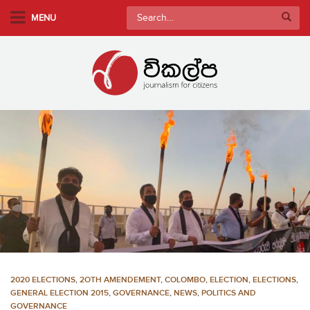
S
Search
MENU
k
for:
i
p
t
o
m
a
i
n
c
o
n
t
e
n
2020 ELECTIONS
,
2OTH AMENDEMENT
,
COLOMBO
,
ELECTION
,
ELECTIONS
,
t
GENERAL ELECTION 2015
,
GOVERNANCE
,
NEWS
,
POLITICS AND
GOVERNANCE