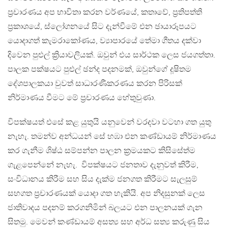
ප්‍රචාරණය අප භාවිතා කරන වර්ණයේ, කතාවේ, ප්‍රතිපත්ති
ප්‍රකාශයේ, ස්ලෝගනයේ සිට දැන්වීමේ එන ඡායාරූපයට
යොදාගත් කැමරාකෝණය, ව්‍යාපාරයේ තේමා ගීතය දක්වා
දිවෙන පුළුල් ක්‍රියාවලියක්. ඔවුන් එය සාර්ථක ලෙස ජයගත්තා.
පාලක පක්ෂයට පුළුල් ඡන්ද පදනමක්, ඔවුන්ගේ දූෂිතම
දේශපාලකයා වුවත් සාධාරණීකරණය කරන පිරිසක්
නිර්මාණය වීමට මේ ප්‍රචාරණය හේතුවුණා.
විපක්ෂයත් එසේ කළ යුතුයි යනුවෙන් වරදවා වටහා ගත යුතු
නැහැ. තමන්ව අන්ධයන් සේ හඹා එන කණ්ඩායම් නිර්මාණය
කර ගැනීම ශිෂ්ඨ සම්පන්න පාලන ක්‍රමයකට කිසිසේත්ම
ගැළපෙන්නේ නැහැ. විපක්ෂයට ජනතාව දැනුවත් කිරීම,
සංවිධානය කිරීම සහ සිය දැක්ම ජනගත කිරීමට සැලසුම්
සහගත ප්‍රචාරණයක් යොදා ගත හැකියි. අප නිදසුනක් ලෙස
ජාතිවාදය පදනම් කරගනිමින් බලයට එන පාලනයක් ගැන
සිතමු. මෙවන් කණ්ඩායම් අසත්‍ය සහ අර්ධ සත්‍ය කරුණු සිය