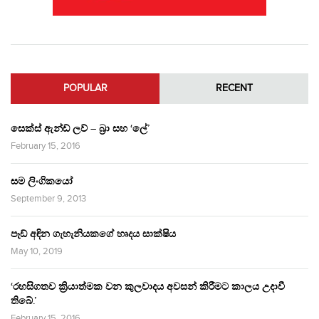
POPULAR
RECENT
සෙක්ස් ඇන්ඩ් ලව් – බ්‍රා සහ ‘ලේ’
February 15, 2016
සම ලිංගිකයෝ
September 9, 2013
පෑඩ් අඳින ගැහැනියකගේ හෘදය සාක්ෂිය
May 10, 2019
‘රහසිගතව ක්‍රියාත්මක වන කුලවාදය අවසන් කිරීමට කාලය උදාවී
තිබේ.’
February 15, 2016