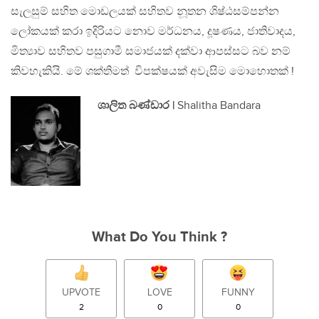
සැලසුම් සහිත මොඩලයක් සහිතව නූතන ශිෂ්ඨසම්පන්න
ලෝකයක් කරා ඉදිරියට නොව මර්ධනය, දූෂණය, ජාතිවාදය,
මිත්‍යාව සහිතව පසුගාමී සමාජයක් දක්වා ආපස්සට බව නම්
කිවහැකියි. මේ ශක්තිමත් විපක්ෂයක් අවැසිම මොහොතක් !
ශාලිත බණ්ඩාර |
Shalitha Bandara
What Do You Think ?
UPVOTE
LOVE
FUNNY
2
0
0