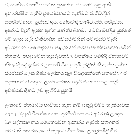
ව්‍යාපෘතියට භාවිත කරනු ලබනවා. ජනතාව තුළ ඇති
අනාරක්ෂිත හැගීම් ප්‍රයෝජනයට ගැනීමට ජාතිවාදීන්
සමත්වෙනවා. ත්‍රස්තවාදය, අන්තවාදී කණ්ඩායම්, මත්ද්‍රව්‍යය,
අපරාධ වැනි ඇත්ත ප්‍රශ්නයන් තිබෙනවා. මේවා විසදිය යුත්තේ
මේ ලෙස යැයි ජාතිවාදීන්, අවස්ථාවාදීන් සමාජයට වැරදි
අර්ථකථන ලබා දෙනවා. පාලකයන් මේවා පවත්වාගෙන යමින්
ජනතාව පහසුවෙන් හසුරුවනවා. විපක්ෂය මෙහිදී ජනතාවට
නිවැරදි දේ දැකීමට උපකාරී විය යුතුයි. මුලින් කී ඇත්ත ප්‍රශ්න
ස්ථිරසාර ලෙස ශිෂ්ඨ ලෝකය තුළ විසදාගන්නේ කෙසේද ? ඒ
සදහා තමන් සතු සැලසුම් මොනවාදැයි ජනගත කළ යුතුයි.
අවස්ථාවාදීන්ට ඉඩ ඇහිරිය යුතුයි.
ලංකාවේ ජනමාධ්‍ය භාවිතය ගැන නම් සතුටු වීමට හැකියාවක්
නැහැ. ඔවුන් විපක්ෂය වසා දමමින් තම පටු අරමුණු උදෙසා
බල දේශපාලනය මෙහෙයවන ආකාරය ලැජ්ජා සහගතයි.
මෙවැනි ජනමාධ්‍යයන් හමුවේ විපක්ෂය උපක්‍රමශීලී වීම