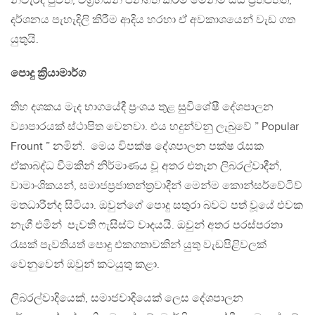
නිවැරදි පුවත්, විග්‍රහයන් ජනගත කිරීම මෙන්ම සිය ප්‍රතිපත්ති,
දර්ශනය පැහැදිලි කිරීම ආදිය හරහා ඒ අවකාශයෙන් වැඩ ගත
යුතුයි.
පොදු ක්‍රියාමාර්ග
තිහ දශකය මැද භාගයේදී ප්‍රංශය තුළ සුවිශේෂී දේශපාලන
ව්‍යාපාරයක් ස්ථාපිත වෙනවා. එය හදුන්වනු ලැබුවේ ” Popular
Frount ” නමින්. මෙය විපක්ෂ දේශපාලන පක්ෂ රැසක
ඒකාබද්ධ වීමකින් නිර්මාණය වූ අතර එතැන ලිබරල්වාදීන්,
වාමාංශිකයන්, සමාජප්‍රජාතන්ත්‍රවාදීන් මෙන්ම කොන්සර්වේටිව්
මතධාරීන්ද සිටියා. ඔවුන්ගේ පොදු සතුරා බවට පත් වූයේ එවක
නැගී එමින් පැවති ෆැසිස්ට් වාදයයි. ඔවුන් අතර පරස්පරතා
රැසක් පැවතියත් පොදු එකගතාවකින් යුතු වැඩපිළිවලක්
වෙනුවෙන් ඔවුන් කටයුතු කළා.
ලිබරල්වාදියෙක්, සමාජවාදියෙක් ලෙස දේශපාලන