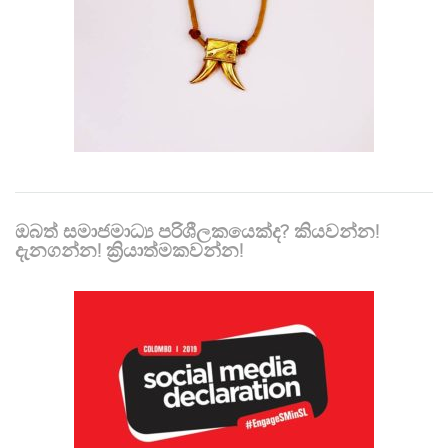
ඔබත් සමාජමාධ්‍ය පරිශීලකයෙක්ද? කියවන්න!
දැනගන්න! ක්‍රියාත්මකවන්න!