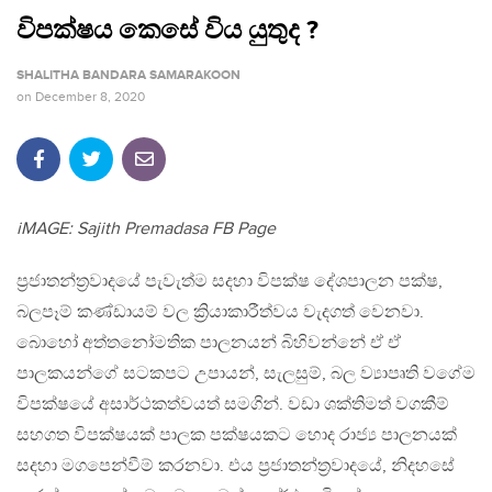
විපක්ෂය කෙසේ විය යුතුද ?
SHALITHA BANDARA SAMARAKOON
on
December 8, 2020
iMAGE: Sajith Premadasa FB Page
ප්‍රජාතන්ත්‍රවාදයේ පැවැත්ම සදහා විපක්ෂ දේශපාලන පක්ෂ,
බලපෑම් කණ්ඩායම් වල ක්‍රියාකාරීත්වය වැදගත් වෙනවා.
බොහෝ අත්තනෝමතික පාලනයන් බිහිවන්නේ ඒ ඒ
පාලකයන්ගේ සටකපට උපායන්, සැලසුම්, බල ව්‍යාපෘති වගේම
විපක්ෂයේ අසාර්ථකත්වයත් සමගින්. වඩා ශක්තිමත් වගකීම්
සහගත විපක්ෂයක් පාලක පක්ෂයකට හොද රාජ්‍ය පාලනයක්
සදහා මගපෙන්වීම් කරනවා. එය ප්‍රජාතන්ත්‍රවාදයේ, නිදහසේ