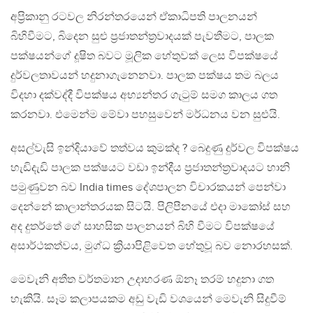
අප්‍රිකානු රටවල නිරන්තරයෙන් ඒකාධිපති පාලනයන්
බිහිවීමට, බිදෙන සුළු ප්‍රජාතන්ත්‍රවාදයක් පැවතීමට, පාලක
පක්ෂයන්ගේ දූෂිත බවට මූලික හේතුවක් ලෙස විපක්ෂයේ
දුර්වලතාවයන් හදුනාගැනෙනවා. පාලක පක්ෂය තම බලය
විදහා දක්වද්දී විපක්ෂය අභ්‍යන්තර ගැටුම් සමග කාලය ගත
කරනවා. එමෙන්ම මේවා පහසුවෙන් මර්ධනය වන සුළුයි.
අසල්වැසි ඉන්දියාවේ තත්වය කුමක්ද ? බෙදුණු දුර්වල විපක්ෂය
හැඩිදැඩි පාලක පක්ෂයට වඩා ඉන්දීය ප්‍රජාතන්ත්‍රවාදයට හානි
පමුණුවන බව India times දේශපාලන විචාරකයන් පෙන්වා
දෙන්නේ කාලාන්තරයක සිටයි. පිලිපීනයේ එදා මාකෝස් සහ
අද දුතර්තේ ගේ සාහසික පාලනයන් බිහි වීමට විපක්ෂයේ
අසාර්ථකත්වය, මුග්ධ ක්‍රියාපිළිවෙත හේතුවූ බව නොරහසක්.
මෙවැනි අතීත වර්තමාන උදාහරණ ඕනෑ තරම් හදුනා ගත
හැකියි. සෑම කලාපයකම අඩු වැඩි වශයෙන් මෙවැනි සිදුවීම්