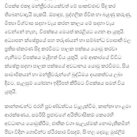
විපක්ෂ එකදු මන්ත්‍රීවරයෙක්වත් මේ සාකච්ඡාව සිදු කර
තිබෙනවාදැයි සැකයි. ඕපාදූප, පුද්ගලික ජීවිත හා බැදුණු කරුණු,
මිත්‍යා විශ්වාස සදහා වැය කරන කාලය මේ සදහා වැය
වෙන්නේ නැහැ. විපක්ෂය මෙයත් කරළියට ගෙන ආ යුතුයි.
අධ්‍යාපන ක්ෂේත්‍රයේ සහ තරුණයන් හා සම්බන්ධ ව්‍යාපෘති වල
ප්‍රතිසංස්කරණ සිදු කරවීමට පාලක පක්ෂය යොමු කරවා
ගැනීමට විපක්ෂය මැදිහත් විය යුතුයි. මේ ආකාරයේ විවිධ
ක්ෂේත්‍ර සදහා පාලක පක්ෂයේ අවධානය යොමු කරවීමට, සිය
සාමාජිකයන් හා මන්ත්‍රීවරුන්ගේ බුද්ධිමය දායකත්වය ලබා
දීමට, සැලසුම් යෝජනා ඉදිරිපත් කිරීමට විපක්ෂය සමත් විය
යුතුයි.
කාන්තාවන්ට එරහි ප්‍රචණ්ඩත්වය වැළැක්වීම, කාන්තා හා ළමා
ආරක්ෂණය, සමරිසි ප්‍රජාවගේ අයිතිවාසිකම් කෙරෙහි
අවධානය යොමුකිරීම, ජාතික වගා සැලැස්මක් නොමැතිකමින්
පීඩා විදින ගොවීන්ට ස්ථිරසාර විසදුම්, සිංහල දෙමළ මුස්ලිම්