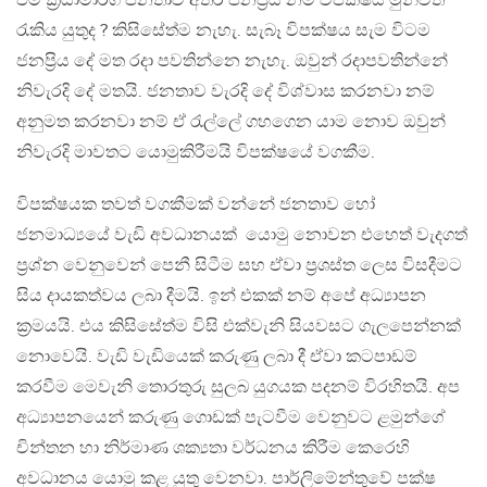
එම ක්‍රියාමාර්ග ජනතාව අතර ජනප්‍රිය නම් විපක්ෂය මුනිවත
රැකිය යුතුද ? කිසිසේත්ම නැහැ. සැබෑ විපක්ෂය සැම විටම
ජනප්‍රිය දේ මත රදා පවතින්නෙ නැහැ. ඔවුන් රදාපවතින්නේ
නිවැරදි දේ මතයි. ජනතාව වැරදි දේ විශ්වාස කරනවා නම්
අනුමත කරනවා නම් ඒ රැල්ලේ ගහගෙන යාම නොව ඔවුන්
නිවැරදි මාවතට යොමුකිරීමයි විපක්ෂයේ වගකීම.
විපක්ෂයක තවත් වගකීමක් වන්නේ ජනතාව හෝ
ජනමාධ්‍යයේ වැඩි අවධානයක් යොමු නොවන එහෙත් වැදගත්
ප්‍රශ්න වෙනුවෙන් පෙනී සිටීම සහ ඒවා ප්‍රශස්ත ලෙස විසදීමට
සිය දායකත්වය ලබා දීමයි. ඉන් එකක් නම් අපේ අධ්‍යාපන
ක්‍රමයයි. එය කිසිසේත්ම විසි එක්වැනි සියවසට ගැලපෙන්නක්
නොවෙයි. වැඩි වැඩියෙක් කරුණු ලබා දී ඒවා කටපාඩම්
කරවීම මෙවැනි තොරතුරු සුලබ යුගයක පදනම් විරහිතයි. අප
අධ්‍යාපනයෙන් කරුණු ගොඩක් පැටවීම වෙනුවට ළමුන්ගේ
චින්තන හා නිර්මාණ ශක්‍යතා වර්ධනය කිරීම කෙරෙහි
අවධානය යොමු කළ යුතු වෙනවා. පාර්ලිමේන්තුවේ පක්ෂ