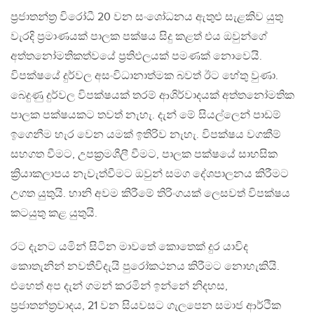
ප්‍රජාතන්ත්‍ර විරෝධී 20 වන සංශෝධනය ඇතුළු සැළකිව යුතු
වැරදි ප්‍රමාණයක් පාලක පක්ෂය සිදු කළත් එය ඔවුන්ගේ
අත්තනෝමතිකත්වයේ ප්‍රතිඵලයක් පමණක් නොවෙයි.
විපක්ෂයේ දුර්වල අසංවිධානාත්මක බවත් ඊට හේතු වුණා.
බෙදුණු දුර්වල විපක්ෂයක් තරම් ආශිර්වාදයක් අත්තනෝමතික
පාලක පක්ෂයකට තවත් නැහැ. දැන් මේ සියල්ලෙන් පාඩම්
ඉගෙනීම හැර වෙන යමක් ඉතිරිව නැහැ. විපක්ෂය වගකීම්
සහගත වීමට, උපක්‍රමශීලී වීමට, පාලක පක්ෂයේ සාහසික
ක්‍රියාකලාපය නැවැත්වීමට ඔවුන් සමග දේශපාලනය කිරීමට
උගත යුතුයි. හානි අවම කිරීමේ තිරිංගයක් ලෙසවත් විපක්ෂය
කටයුතු කළ යුතුයි.
රට දැනට යමින් සිටින මාවතේ කොතෙක් දුර යාවිද
කොතැනින් නවතීවිදැයි පුරෝකථනය කිරීමට නොහැකියි.
එහෙත් අප දැන් ගමන් කරමින් ඉන්නේ නිදහස,
ප්‍රජාතන්ත්‍රවාදය, 21 වන සියවසට ගැලපෙන සමාජ ආර්ථික