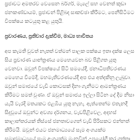
ප්‍රජාවට අමතරව වෙසෙන බර්ගර්, මැලේ සහ වෙනත් කුඩා
ජනකණ්ඩායම්, ප්‍රජාවන් පිළිබද සාකච්ඡා කිරීමට, පෙනීසිටීමට
විපක්ෂය කටයුතු කළ යුතුයි.
ප්‍රචාරණය, ප්‍රතිචාර දැක්වීම, මාධ්‍ය භාවිතය
අප කැමති වුවත් නැතත් වත්මන් පාලක පක්ෂය ඉතා දක්ෂ ලෙස
සිය ප්‍රචාරණ යාන්ත්‍රණය මෙහෙයවන බව පිළිගත යුතු
වෙනවා. ඔවුන් විපක්ෂයේ සිටි සමයේදී, ජනාධිපතිවරණය
මෙහෙය වීමේදී, මහමැතිවරණයේදී අප එය අත්දකිනු ලැබුවා.
ඔවුන් සමාජයේ වැඩි කොටසක් දිනා ගැනීමට ආමන්ත්‍රණය
කිරීමට සමත් වුණා. ඒ ඔවුන් සමාජය ඉල්ලා සිටින දේ දීම නිසා
යැයි වැරදි මතයකට එළඹිය යුතු නැහැ. ඇත්තෙන්ම එතැනදී
සිදුවූයේ ඔවුන්ට අවශ්‍ය දර්ශනය, වැඩපිළිවෙල, අදහස්
කාලාන්තරයක් තිස්සේ ජනතාවගෙන් වැඩි පිරිසකට එන්නත්
කිරීමයි. ඔවුන් එයට ජනමාධ්‍යයේ සෑම අංගයක්ම
සමාජමාධ්‍යයේ සෑම අංගයක්ම මැනවින් උපයෝගී කර ගත්තා.