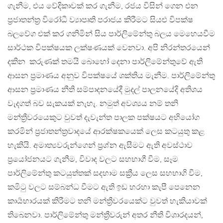
ගැනීම, එය වේදිකාවක් කර ගැනීම, රජය විසින් ගෙන එන
ප්‍රජාතන්ත්‍ර විරෝධී ව්‍යාපෘති පරාජය කිරීමට සියළු විපක්ෂ
බලවේග එක් කර ගනිමින් සිය පාර්ලිමේන්තු බලය මෙහෙයවීම
සාර්ථක විපක්ෂයක ලක්ෂණයක් වෙනවා. අපි නිරන්තරයෙන්
දකින කරුණක් තමයි බොහෝ දෙනා පාර්ලිමේන්තුවේ ඇති
ආසන ප්‍රමාණය අනුව විපක්ෂයේ ශක්තිය මැනීම. පාර්ලිමේන්තු
ආසන ප්‍රමාණය නීති සම්පාදනයේදී මුදල් පාලනයේදි අතිශය
වැදගත් බව සැකයක් නැහැ. නමුත් අවශ්‍යය නම් තනි
මන්ත්‍රීවරයෙකුට වුවත් දැවැන්ත පාලක පක්ෂයට අභියෝග
කරමින් ප්‍රජාතන්ත්‍රවාදයේ ආරක්ෂකයෙක් ලෙස කටයුතු කළ
හැකියි. අමාත්‍යවරුන්ගෙන් ප්‍රශ්න ඇසීමට ඇති අවස්ථාව
ප්‍රයෝජනයට ගැනීම, විවාද වලට සහභාගී වීම, සෑම
පාර්ලිමේන්තු කටයුත්තක් සදහාම සක්‍රීය ලෙස සහභාගි වීම,
කමිටු වලට සම්බන්ධ වීමට ඇති ඉඩ හරහා කැපී පෙනෙන
කාර්‍යභාරයක් කිරීමට තනි මන්ත්‍රීවරයෙක්ට වුවත් හැකියාවක්
තිබෙනවා. පාර්ලිමේන්තු මන්ත්‍රීවරුන් අතර නීති විශාරදයන්,