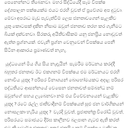
පෙනෙන්නට තිබෙනවා. මහර සිද්ධියේදී සෑම විපක්ෂ
දේශපාලන පක්ෂයක්ම එයට එරහි වුවත් ඒ ප්‍රවේශම අප දුටුවා.
මේවා අපරාධ මැඩ පැවැත්වීම් ලෙස ජනතාවගෙන් සැලකිව
යුතු කොටසක් දකින නිසාම ඔවුන් ජනතාව තරහ කර ගැනීමට
බියක් දක්වනවා. සිරකරු අයිතිවාසිකම් යනු ජනප්‍රිය නොවූවත්
ඇත්ත ප්‍රශ්නයක්. එවැනි ප්‍රශ්න වෙනුවෙන් විපක්ෂය පෙනී
සිටින ආකාරය ප්‍රමාණවත් නැහැ.
යුද්ධයෙන් මිය ගිය සිය නෑදෑයින් සැමරීම මර්ධනය කරද්දී
බහුතර ජනතාව ඊට එකගනම් විපක්ෂය එම මර්ධනයට එරහි
නොවිය යුතුද ? පරිසර විනාශයන් බොහෝමයකට අදාළ පරිසර
පද්ධතියට ආසන්නයේ වෙසෙන ජනතාවත් සම්බන්ධ නම්
ඔවුන්ගේ සහය ලැබෙනවා නම් එය විවේචනයෙන් වැළකිව
යුතුද ? රටේ රැල්ල ජාතිවාදීනම් විපක්ෂයත් සුළු ජන වාර්ගිකයන්
නොසලකා හැරිය ‍යුතුද ? වැරදි වුවත්, ප්‍රජාතන්ත්‍ර විරෝධි වුවත්,
පරිසරයට සමාජයට දීර්ඝ කාලීනව බලපාන ගැටළු ඇති කරත්