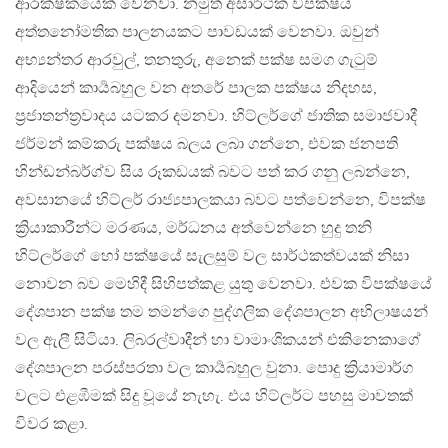
ආරක්ෂකයෙක් වෙනවා. නමුත් අසාර්ථක විපක්ෂය
අත්තනෝමතික පාලනයකට පාවඩයක් වෙනවා. ඔවුන්
අභ්‍යන්තර ආරවුල්, තනතුරු, අනෙක් පක්ෂ සමග ගැටුම්
ආදියෙන් කාර්‍යබහුල වන අතරේ පාලක පක්ෂය නිදහස,
ප්‍රජාතන්ත්‍රවාදය යටකර දමනවා. හිට්ලර්ගේ ජාතික සමාජවාදී
ජර්මන් කම්කරු පක්ෂය බලය ලබා ගන්නෙ, එවක ජනපති
හින්ඩන්බර්ග්ව සිය රූකඩයක් බවට පත් කර ගනු ලබන්නෙ,
අවසානයේ හිට්ලර් රාජ්‍යපාලකයා බවට පත්වෙන්නෙ, විපක්ෂ
ක්‍රියාකාරීන්ට මරණය, මර්ධනය අත්වෙන්නෙ හුදු තනි
හිට්ලර්ගේ හෝ පක්ෂයේ සැලසුම් වල සාර්ථකත්වයක් නිසා
නොවන බව මෙහිදී සිහිපත්කළ යුතු වෙනවා. එවක විපක්ෂයේ
දේශපාන පක්ෂ තම තමන්ගෙ පුද්ගලික දේශපාලන අභිලාෂයන්
වල ඇලී සිටියා. ලිබරල්වාදීන් හා වාමාංශිකයන් එකිනෙකාගේ
දේශපාලන පරස්පරතා වල කාර්‍යබහුල වුනා. පොදු ක්‍රියාමාර්ග
වලට එළඹීමක් සිදු වූයේ නැහැ. එය හිට්ලර්ට පහසු මාවතක්
විවර කළා.