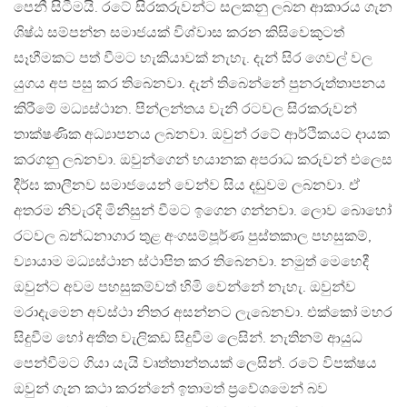
පෙනී සිටීමයි. රටේ සිරකරුවන්ට සලකනු ලබන ආකාරය ගැන
ශිෂ්ඨ සම්පන්න සමාජයක් විශ්වාස කරන කිසිවෙකුටත්
සෑහීමකට පත් වීමට හැකියාවක් නැහැ. දැන් සිර ගෙවල් වල
යුගය අප පසු කර තිබෙනවා. දැන් තිබෙන්නේ පුනරුත්තාපනය
කිරීමේ මධ්‍යස්ථාන. පින්ලන්තය වැනි රටවල සිරකරුවන්
තාක්ෂණික අධ්‍යාපනය ලබනවා. ඔවුන් රටේ ආර්ථිකයට දායක
කරගනු ලබනවා. ඔවුන්ගෙන් භයානක අපරාධ කරුවන් එලෙස
දීර්ඝ කාලීනව සමාජයෙන් වෙන්ව සිය දඩුවම ලබනවා. ඒ
අතරම නිවැරදි මිනිසුන් වීමට ඉගෙන ගන්නවා. ලොව බොහෝ
රටවල බන්ධනාගාර තුළ අංගසම්පූර්ණ පුස්තකාල පහසුකම්,
ව්‍යායාම මධ්‍යස්ථාන ස්ථාපිත කර තිබෙනවා. නමුත් මෙහෙදී
ඔවුන්ට අවම පහසුකම්වත් හිමි වෙන්නේ නැහැ. ඔවුන්ව
මරාදැමෙන අවස්ථා නිතර අසන්නට ලැබෙනවා. එක්කෝ මහර
සිදුවීම හෝ අතීත වැලිකඩ සිදුවීම ලෙසින්. නැතිනම් ආයුධ
පෙන්වීමට ගියා යැයි වෘත්තාන්තයක් ලෙසින්. රටේ විපක්ෂය
ඔවුන් ගැන කථා කරන්නේ ඉතාමත් ප්‍රවේශමෙන් බව