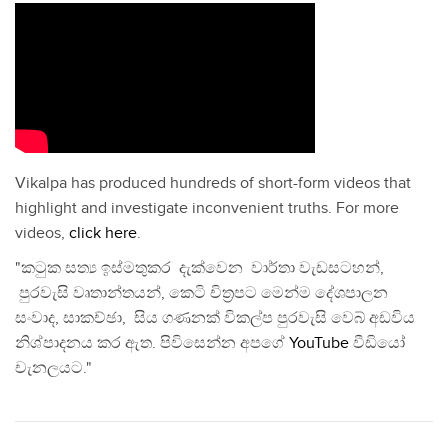
Vikalpa has produced hundreds of short-form videos that
highlight and investigate inconvenient truths. For more
videos,
click here
.
"කටුක සත්‍ය ඉස්මතුකර දැක්වෙන වාර්තා වැඩසටහන්,
පුරවැසි වෘතාන්තයන්, කෙටි චිත්‍රපට මෙන්ම දේශපාලන
සංවාද, සාකච්ඡා, සිය ගණනක් විකල්ප පුරවැසි වෙබ් අඩවිය
නිශ්පාදනය කර ඇත. පිවිසෙන්න අපගේ
YouTube
වීඩියෝ
චැනලයට."