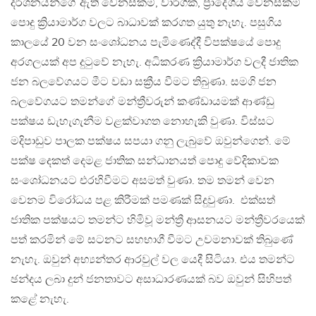
දර්ශනයන්ගේ ඇති වෙනස්කම්, වාර්ගික, ප්‍රාදේශීය වෙනස්කම්
පොදු ක්‍රියාමාර්ග වලට බාධාවක් කරගත යුතු නැහැ. පසුගිය
කාලයේ 20 වන සංශෝධනය පැමිණෙද්දී විපක්ෂයේ පොදු
අරගලයක් අප දුටුවේ නැහැ. අධිකරණ ක්‍රියාමාර්ග වලදී ජාතික
ජන බලවේගයට මීට වඩා සක්‍රීය වීමට තිබුණා. සමගි ජන
බලවේගයට තමන්ගේ මන්ත්‍රීවරුන් කණ්ඩායමක් ආණ්ඩු
පක්ෂය ඩැහැගැනීම වළක්වාගත නොහැකි වුණා. විස්සට
මදිපාඩුව පාලක පක්ෂය සපයා ගනු ලැබුවේ ඔවුන්ගෙන්. මේ
පක්ෂ දෙකත් දෙමළ ජාතික සන්ධානයත් පොදු වේදිකාවක
සංශෝධනයට එරහිවීමට අසමත් වුණා. තම තමන් වෙන
වෙනම විරෝධය පළ කිරීමක් පමණක් සිදුවුණා. එක්සත්
ජාතික පක්ෂයට තමන්ට හිමිවූ මන්ත්‍රී ආසනයට මන්ත්‍රීවරයෙක්
පත් කරමින් මේ සටනට සහභාගී වීමට උවමනාවක් තිබුණේ
නැහැ. ඔවුන් අභ්‍යන්තර ආරවුල් වල යෙදී සිටියා. එය තමන්ට
ඡන්දය ලබා දුන් ජනතාවට අසාධාරණයක් බව ඔවුන් සිහිපත්
කළේ නැහැ.