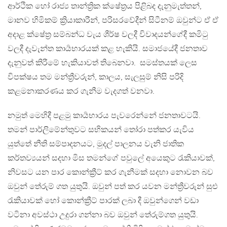
ආර්ථික හෝ රාජ්‍ය තාන්ත්‍රික ක්ෂේත්‍රය පිළිබද දැනුමැත්තන්,
මානව හිමිකම් ක්‍රියාකාරීන්, පරිසරවේදීන් සිටීනම් ඔවුන්ට ඒ ඒ
අදාළ ක්ෂේත්‍ර සම්බන්ධ වැය ශීර්ෂ වලදී විවාදයන්ගේදී කමිටු
වලදී දැවැන්ත කාර්‍යභාරයක් කළ හැකියි. සමාජයේදී ජනතාව
දැනුවත් කිරීමේ හැකියාවත් තිබෙනවා. සමස්තයක් ලෙස
විපක්ෂය තම මන්ත්‍රීවරුන්, කාලය, සැලසුම් නිසි පරිදි
කළමනාකරණය කර ගැනීම වැදගත් වනවා.
නමුත් මෙහිදී පළමු කාර්‍යභාරය පැවරෙන්නේ ජනතාවටයි.
තමන් පාර්ලිමේන්තුවට සභිකයන් තෝරා පත්කර යැවිය
යුත්තේ නීති සම්පාදනයට, මුදල් පාලනය වැනි ජාතික
කර්තව්‍යයන් සදහා මිස තමන්ගේ පවුලේ අයෙකුට රැකියාවක්,
නිවසට යන පාර කොන්ක්‍රීට් කර ගැනීමක් සදහා නොවන බව
ඔවුන් තේරුම් ගත යුතුයි. ඔවුන් පත් කර යවන මන්ත්‍රීවරුන් සුළු
රැකියාවක් හෝ කොන්ක්‍රීට් පාරක් ලබා දී ඔවුන්ගෙන් වඩා
වටිනා අවස්ථා උදුරා ගන්නා බව ඔවුන් තේරුම්ගත යුතුයි.