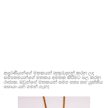
ආදරණීයන්ගේ මතකයන් (අතුරුදහන් කරන ලද
සමීපතමයන්ගේ මතකය අමතක කිරීමට බල කරන
රාජ්‍යක, ඔවුන්ගේ මතකයන් සමග සත්‍ය සහ යුක්තිය
සොයා යන ගමන් ගැන)