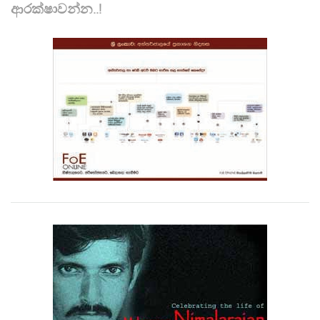
ආරක්ෂාවන්න..!