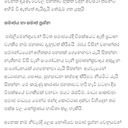
වෙනත් දියුණු රටවල ජනතාව භුක්ති විදින අවස්ථා තමන්ට
අහිමි වී ඇත්තේ ඇයිදැයි තේරුම් ගත යුතුයි.
සමාජය හා සමාජ ප්‍රශ්න
පාර්ලිමේන්තුවෙන් පිටත සමාජයේදී විපක්ෂයට ඇති ප්‍රධාන
වගකීම නම් ජනතාව දැනුවත් කිරීමයි. රජය විසින් වනාන්තර
සම්බන්ධයෙන් අහිතකර පනතක් ගෙනෙනවා යැයි සිතන්න.
නැතිනම් විසි වැනි සංශෝධනය වැනි ප්‍රජාතන්ත්‍රවාදය අකුළන
සංශෝධනයක් ගෙනෙනවා යැයි සිතන්න. අයවැයෙන්
අධ්‍යාපනය, සෞඛ්‍ය, සුභසාධන කප්පාදු කිරීමට නියමිට යැයි
සිතන්න. මේ කරුණු කාරණා ජනතාවට හරි හැටි වටහා දීම
විපක්ෂයේ වගකීමක් වනවා. එයට රැස්වීම්, මාධ්‍ය සාකච්ඡා
සමාජ මාධ්‍යය මෙන්ම ඡන්ද කොට්ඨාස දක්වා විහිදෙන තම
පක්ෂ වල යාන්ත්‍රණය භාවිතා කළ හැකියි.
අනෙක නම් නිවැරදි ලෙස නොබියව සමාජ ප්‍රශ්න වෙනුවෙන්