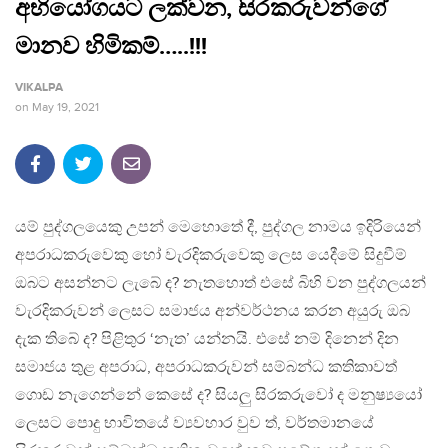
අභියෝගයට ලක්වන, සිරකරුවන්ගේ
මානව හිමිකම්…..!!!
VIKALPA
on
May 19, 2021
යම් පුද්ගලයෙකු උපන් මෙහොතේ දී, පුද්ගල නාමය ඉදිරියෙන්
අපරාධකරුවෙකු හෝ වැරදිකරුවෙකු ලෙස යෙදීමේ සිදුවීම්
ඔබට අසන්නට ලැබේ ද? නැතහොත් එසේ බිහි වන පුද්ගලයන්
වැරදිකරුවන් ලෙසට සමාජය අන්වර්ථනය කරන අයුරු ඔබ
දැක තිබේ ද? පිළිතුර ‘නැත’ යන්නයි. එසේ නම් දිනෙන් දින
සමාජය තුළ අපරාධ, අපරාධකරුවන් සම්බන්ධ කතිකාවත්
ගොඩ නැගෙන්නේ කෙසේ ද? සියලු සිරකරුවෝ ද මනුෂ්‍යයෝ
ලෙසට පොදු භාවිතයේ ව්‍යවහාර වුව ත්, වර්තමානයේ