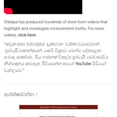
Vikalpa has produced hundreds of short-form videos that
highlight and investigate inconvenient truths. For more
videos,
click here
.
"කටුක සත්‍ය ඉස්මතුකර දැක්වෙන වාර්තා වැඩසටහන්,
පුරවැසි වෘතාන්තයන්, කෙටි චිත්‍රපට මෙන්ම දේශපාලන
සංවාද, සාකච්ඡා, සිය ගණනක් විකල්ප පුරවැසි වෙබ් අඩවිය
නිශ්පාදනය කර ඇත. පිවිසෙන්න අපගේ
YouTube
වීඩියෝ
චැනලයට."
ආරක්ෂාවන්න..!