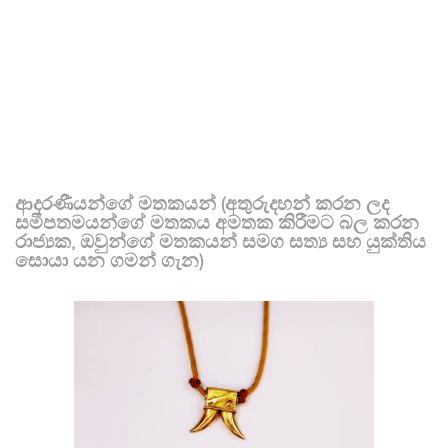
ආදරණීයන්ගේ මතකයන් (අතුරුදහන් කරන ලද
සමීපතමයන්ගේ මතකය අමතක කිරීමට බල කරන
රාජ්‍යක, ඔවුන්ගේ මතකයන් සමග සත්‍ය සහ යුක්තිය
සොයා යන ගමන් ගැන)