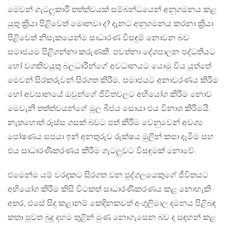
මෙවන් ගැටලුකාරී තත්ත්වයක් සම්බන්ධයෙන් අනුගමනය කළ
යුතු ක්‍රියා පිළිවෙත් මොනවා ද? දැනට අනුගමනය කරනා ක්‍රියා
පිළිවෙත් නිසැකයෙන්ම සාධාරණ විසඳුම් නොවන බව
සමාජයම පිළිගන්නා කරුණකි. පවත්නා දේශපාලන පද්ධතියට
හෝ වගකිවයුතු බලධාරීන්ගේ අවධානයට යොමු විය යුත්තේ
මෙවන් සිරකරුවන් සිරගත කිරීම, සමාජයට අනාවරණය කිරීම
හෝ අවසානයේ ඔවුන්ගේ ජීවිතවලට අභියෝග කිරීම නොව
මෙවැනි තත්ත්වයන්ගේ මූල බීජය සොයා එය විනාශ කිරීමයි.
නැතහොත් රූස්ස ගසක් බවට පත් කිරීම වෙනුවෙන් අවශ්‍ය
පෝෂණය සපයා ඉන් අනතුරුව රුක්ෂය මුලින් කපා දැමීම සහ
එය සාධාරණීකරණය කිරීම ගැටලුවට විසඳුමක් නොවේ.
එමෙන්ම යම් වරදකට සිරගත වන පුද්ගලයෙකුගේ ජීවිතයට
අභියෝග කිරීම කිසි විටකත් සාධාරණීකරණය කළ නොහැකි
අතර, එසේ සිදු කළානම් කෙදිනකවත් අංගුලිමාල දමනය පිළිබඳ
කතා පුවත බුදු දහම තුළින් මුණ නොගැසෙන බව ද සඳහන් කළ