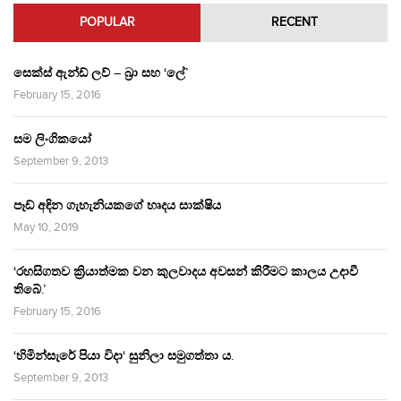
POPULAR
RECENT
සෙක්ස් ඇන්ඩ් ලව් – බ්‍රා සහ ‘ලේ’
February 15, 2016
සම ලිංගිකයෝ
September 9, 2013
පෑඩ් අඳින ගැහැනියකගේ හෘදය සාක්ෂිය
May 10, 2019
‘රහසිගතව ක්‍රියාත්මක වන කුලවාදය අවසන් කිරීමට කාලය උදාවී
තිබේ.’
February 15, 2016
‘හිමින්සැරේ පියා විදා‘ සුනිලා සමුගත්තා ය.
September 9, 2013