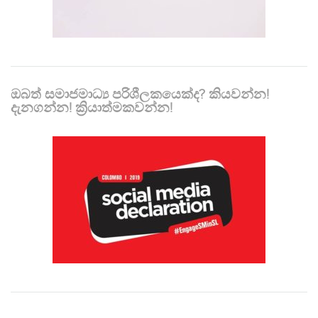
ඔබත් සමාජමාධ්‍ය පරිශීලකයෙක්ද? කියවන්න!
දැනගන්න! ක්‍රියාත්මකවන්න!