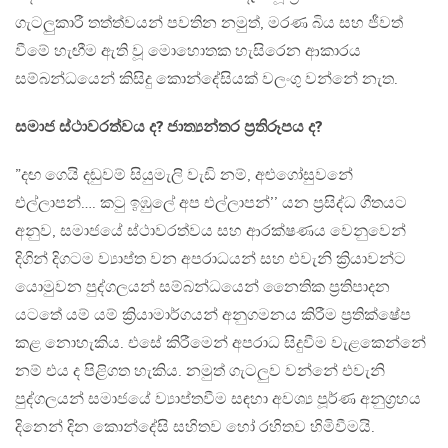
ගැටලුකාරී තත්ත්වයන් පවතින නමුත්, මරණ බිය සහ ජීවත්
වීමේ හැඟීම ඇති වූ මොහොතක හැසිරෙන ආකාරය
සම්බන්ධයෙන් කිසිදු කොන්දේසියක් වලංගු වන්නේ නැත.
සමාජ ස්ථාවරත්වය ද? ජාත්‍යන්තර ප්‍රතිරූපය ද?
”දඟ ගෙයි දඬුවම් සියුමැලි වැඩි නම්, අළුගෝසුවනේ
එල්ලාපන්…. කටු ඉඹුලේ අප එල්ලාපන්’’ යන ප්‍රසිද්ධ ගීතයට
අනුව, සමාජයේ ස්ථාවරත්වය සහ ආරක්ෂණය වෙනුවෙන්
දිගින් දිගටම ව්‍යාප්ත වන අපරාධයන් සහ එවැනි ක්‍රියාවන්ට
යොමුවන පුද්ගලයන් සම්බන්ධයෙන් නෛතික ප්‍රතිපාදන
යටතේ යම් යම් ක්‍රියාමාර්ගයන් අනුගමනය කිරීම ප්‍රතික්ෂේප
කළ නොහැකිය. එසේ කිරීමෙන් අපරාධ සිදුවීම වැළකෙන්නේ
නම් එය ද පිළිගත හැකිය. නමුත් ගැටලුව වන්නේ එවැනි
පුද්ගලයන් සමාජයේ ව්‍යාප්තවීම සඳහා අවශ්‍ය පූර්ණ අනුග්‍රහය
දිනෙන් දින කොන්දේසි සහිතව හෝ රහිතව හිමිවීමයි.