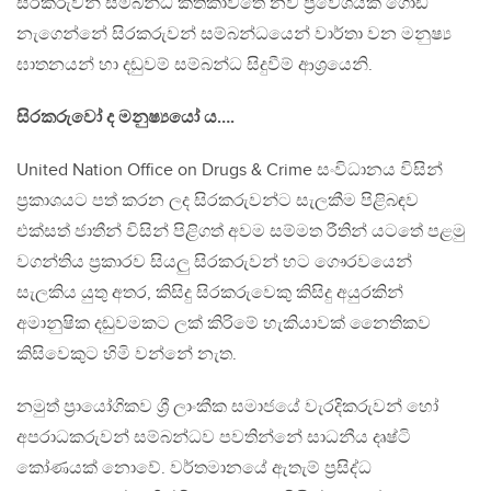
සිරකරුවන් සම්බන්ධ කතිකාවතේ නව ප්‍රවේශයක් ගොඩ
නැගෙන්නේ සිරකරුවන් සම්බන්ධයෙන් වාර්තා වන මනුෂ්‍ය
ඝාතනයන් හා දඬුවම් සම්බන්ධ සිදුවීම් ආශ්‍රයෙනි.
සිරකරුවෝ ද මනුෂ්‍යයෝ ය….
United Nation Office on Drugs & Crime සංවිධානය විසින්
ප්‍රකාශයට පත් කරන ලද සිරකරුවන්ට සැලකීම පිළිබඳව
එක්සත් ජාතීන් විසින් පිළිගත් අවම සම්මත රීතින් යටතේ පළමු
වගන්තිය ප්‍රකාරව සියලු සිරකරුවන් හට ගෞරවයෙන්
සැලකිය යුතු අතර, කිසිදු සිරකරුවෙකු කිසිදු අයුරකින්
අමානුෂික දඬුවමකට ලක් කිරිමේ හැකියාවක් නෛතිකව
කිසිවෙකුට හිමි වන්නේ නැත.
නමුත් ප්‍රායෝගිකව ශ්‍රී ලාංකීක සමාජයේ වැරදිකරුවන් හෝ
අපරාධකරුවන් සම්බන්ධව පවතින්නේ සාධනීය දෘෂ්ටි
කෝණයක් නොවේ. වර්තමානයේ ඇතැම් ප්‍රසිද්ධ