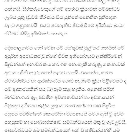
විභවතාවය කොතරම් දුරකට සාධාරණීකරණය කළ හැකි ද
යන්නයි. සිරකරුවෙකුගේ යම් අපරාධ ක්‍රියාවන් සම්බන්ධව
ලැබිය යුතු දඬුවම තීරණය විය යුත්තේ නෛතික ප්‍රතිපාදන
වලට අනුගතවයි. එයට පටහැනිව ජීවත් වීමේ අයිතියට බාධා
කිරීමට කිසිදු අයිතියක් නොමැත.
දේශපාලනමය හෝ වෙන යම් හේතූවක් මුල් කර ගනිමින් මේ
අයුරින් අපරාධකරුවන්ගේ ජීවිත අභියෝගයට ලක්කිරීමෙන්
සිදුවන්නේ අනාවරණය කර ගත නොහැකි කරුණු ගණනාවක්
අළු යට ගිනි අඟුරු මෙන් සැගව යාමයි. එමෙන්ම, සමාජ
ස්ථාවරත්වය හා ආරක්ෂණය ගොඩ නැගීමේ ක්‍රියා පිළිවෙතට ද
යම් ආකාරයකින් එය බලපෑම් කළ හැකිය. අනෙක් පසින්
බන්ධනාගාර තුළ පවතින අවශ්‍යතාවයන් හා අවකාශයන්
පිළිබඳව ද විමසා බැලිය යුතු ය. මහර බන්ධනාගාර සිදුවීම
පසුපස පවතින්නේ කොරෝනා ව්‍යසනයත් සමග ඇති වූ අවම
පහසුකම් හා සෞඛ්‍යාරක්ෂාව සම්බන්ධයෙන් මතු වූ ගැටලුවයි.
දෙපාර්ශ්වයම මේ සම්බන්ධයෙන් දැක් වූ ප්‍රතිචාරයන්හි යම්