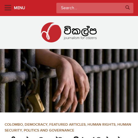
S
Search
MENU
k
for:
i
p
t
o
m
a
i
n
c
o
n
t
e
n
COLOMBO
,
DEMOCRACY
,
FEATURED ARTICLES
,
HUMAN RIGHTS
,
HUMAN
t
SECURITY
,
POLITICS AND GOVERNANCE