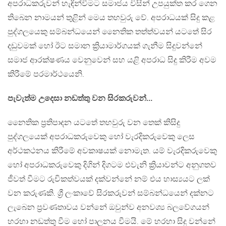
අපරාධකරුවන් හැඳින්වීමට සමාජය විසින් උපයුක්ත කර ගෙන
තිබෙන නාමයන් තුළින් මෙය තහවුරු වේ. අපරාධයක් සිදු කළ
පුද්ගලයෙකු සම්බන්ධයෙන් නෛතික තත්ත්වයන් යටතේ සිර
දඩුවමක් හෝ ඊට සමාන ක්‍රියාමාර්ගයක් ගැනීම සිදුවන්නේ
සමාජ ආරක්ෂණය වෙනුවෙන් සහ යළි අපරාධ සිදු කිරීම අවම
කිරීමේ පරමාර්ථයෙනි.
පැවැත්ම උදෙසා නඩත්තු වන සිරකරුවන්…
නෛතික ප්‍රතිපාදන යටතේ තහවුරු වන තෙක් කිසිදු
පුද්ගලයෙක් අපරාධකරුවෙකු හෝ වැරදිකරුවෙකු ලෙස
අර්ථකථනය කිරීමේ අවකාෂයක් නොමැත. යම් වැරදිකරුවෙකු
හෝ අපරාධකරුවෙකු දිගින් දිගටම එවැනි ක්‍රියාවන්ට අනුගතව
ජීවත් වීමට රුචිකත්වයක් දක්වන්නේ නම් එය හාස්‍යයට ලක්
වන කරුණකි. ශ්‍රී ලංකාවේ සිරකරුවන් සම්බන්ධයෙන් දක්නට
ලැබෙන ප්‍රවණතාවය වන්නේ ඔවුන්ව අනවශ්‍ය බලවේගයන්
හරහා නඩත්තු වීම හෝ පාලනය වීමයි. මේ හරහා සිදු වන්නේ