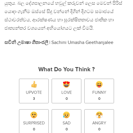
යුතුය. බල දේශපාලනයේ හවුල් කරුවන් ලෙස මෙවන් පිරිස්
යොදා ගැනීම ඔස්සේ සිදු වන්නේ දිගින් දිගටම සමාජයේ
ස්ථාවරත්වය, ආරක්ෂණය හා සුරක්ෂිතතාවය ජාතික හා
ජාත්‍යන්තර වශයෙන් අභියෝගයට ලක් වීමයි.
සචිනි උමාෂා ගීතාංජලී
| Sachini Umasha Geethanjalee
What Do You Think ?
UPVOTE
LOVE
FUNNY
3
0
0
SURPRISED
SAD
ANGRY
0
0
0