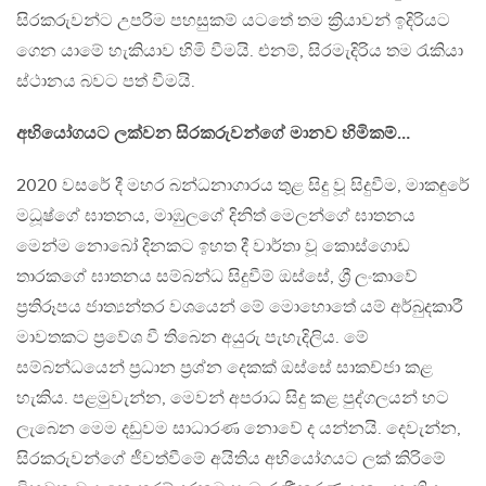
සිරකරුවන්ට උපරිම පහසුකම් යටතේ තම ක්‍රියාවන් ඉදිරියට
ගෙන යාමේ හැකියාව හිමි වීමයි. එනම්, සිරමැදිරිය තම රැකියා
ස්ථානය බවට පත් වීමයි.
අභියෝගයට ලක්වන සිරකරුවන්ගේ මානව හිමිකම්…
2020 වසරේ දී මහර බන්ධනාගාරය තුළ සිදු වූ සිදුවීම, මාකඳුරේ
මධූෂ්ගේ ඝාතනය, මාඹුලගේ දිනිත් මෙලන්ගේ ඝාතනය
මෙන්ම නොබෝ දිනකට ඉහත දී වාර්තා වූ කොස්ගොඩ
තාරකගේ ඝාතනය සම්බන්ධ සිදුවීම් ඔස්සේ, ශ්‍රී ලංකාවේ
ප්‍රතිරූපය ජාත්‍යන්තර වශයෙන් මේ මොහොතේ යම් අර්බුදකාරී
මාවතකට ප්‍රවේශ වී තිබෙන අයුරු පැහැදිලිය. මේ
සම්බන්ධයෙන් ප්‍රධාන ප්‍රශ්න දෙකක් ඔස්සේ සාකච්ජා කළ
හැකිය. පළමුවැන්න, මෙවන් අපරාධ සිදු කළ පුද්ගලයන් හට
ලැබෙන මෙම දඩුවම සාධාරණ නොවේ ද යන්නයි. දෙවැන්න,
සිරකරුවන්ගේ ජීවත්වීමේ අයිතිය අභියෝගයට ලක් කිරිමේ