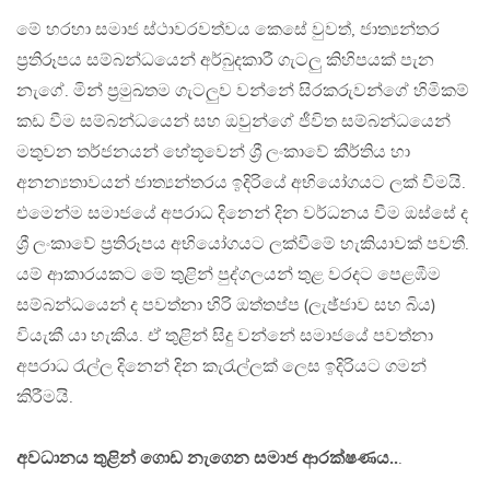
මේ හරහා සමාජ ස්ථාවරවත්වය කෙසේ වුවත්, ජාත්‍යන්තර
ප්‍රතිරූපය සම්බන්ධයෙන් අර්බුදකාරී ගැටලු කිහිපයක් පැන
නැගේ. මින් ප්‍රමුඛතම ගැටලුව වන්නේ සිරකරුවන්ගේ හිමිකම්
කඩ වීම සම්බන්ධයෙන් සහ ඔවුන්ගේ ජීවිත සම්බන්ධයෙන්
මතුවන තර්ජනයන් හේතූවෙන් ශ්‍රී ලංකාවේ කීර්තිය හා
අනන්‍යතාවයන් ජාත්‍යන්තරය ඉදිරියේ අභියෝගයට ලක් වීමයි.
එමෙන්ම සමාජයේ අපරාධ දිනෙන් දින වර්ධනය වීම ඔස්සේ ද
ශ්‍රී ලංකාවේ ප්‍රතිරූපය අභියෝගයට ලක්වීමේ හැකියාවක් පවතී.
යම් ආකාරයකට මේ තුළින් පුද්ගලයන් තුළ වරදට පෙළඹීම
සම්බන්ධයෙන් ද පවත්නා හිරි ඔත්තප්ප (ලැඡ්ජාව සහ බිය)
වියැකී යා හැකිය. ඒ තුළින් සිදු වන්නේ සමාජයේ පවත්නා
අපරාධ රැල්ල දිනෙන් දින කැරැල්ලක් ලෙස ඉදිරියට ගමන්
කිරීමයි.
අවධානය තුළින් ගොඩ නැගෙන සමාජ ආරක්ෂණය..
.