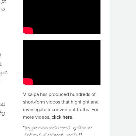
ැනි
සක්
්
ම
හුණ
න
Vikalpa has produced hundreds of
short-form videos that highlight and
ාජ
investigate inconvenient truths. For
්‍ර
more videos,
click here
.
"කටුක සත්‍ය ඉස්මතුකර දැක්වෙන
වාර්තා වැඩසටහන්, පුරවැසි