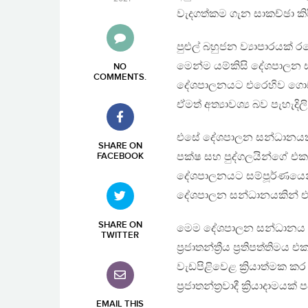
වැදගත්කම ගැන සාකච්ඡා ක
පුළුල් බහුජන ව්‍යාපාරයක
මෙන්ම යම්කිසි දේශපාලන
NO
COMMENTS
.
දේශපාලනයට එරෙහිව ගොඩනග
ඒමත් අත්‍යාවශ්‍ය බව පැහැදි
එසේ දේශපාලන සන්ධානයක්
SHARE ON
පක්ෂ සහ පුද්ගලයින්ගේ එකත
FACEBOOK
දේශපාලනයට සම්පූර්ණයෙන් ව
දේශපාලන සන්ධානයකින් එස
SHARE ON
මෙම දේශපාලන සන්ධානය අත්
TWITTER
ප්‍රජාතන්ත්‍රීය ප්‍රතිපත
වැඩපිළිවෙළ ක්‍රියාත්මක ක
ප්‍රජාතන්ත්‍රවාදී ක්‍රියාදාමයක
EMAIL THIS