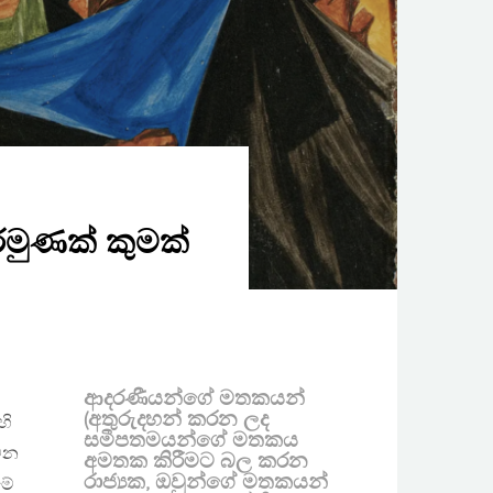
මුණක් කුමක්
ආදරණීයන්ගේ මතකයන්
(අතුරුදහන් කරන ලද
හි
සමීපතමයන්ගේ මතකය
්වන
අමතක කිරීමට බල කරන
රාජ්‍යක, ඔවුන්ගේ මතකයන්
මේ