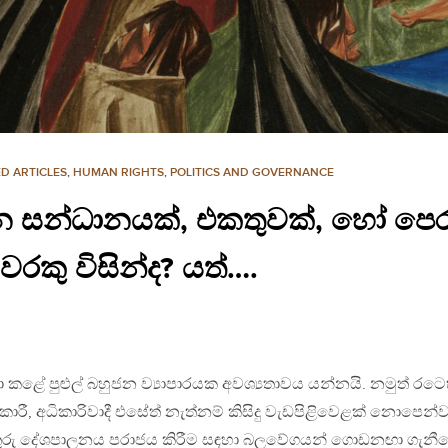
D ARTICLES
,
HUMAN RIGHTS
,
POLITICS AND GOVERNANCE
ලන සන්ධානයක්, එකතුවක්, හෝ පෙර
රකු විසින්ද? යත්….
 කළේ පුළුල් බහුජන ව්‍යාපාරයක අවශ්‍යතාවය යන්නයි. නමුත් රටෙ
ක්කාරී, අධිකාරිවාදී එසේත් නැත්නම් කිසිදු වැඩපිළිවෙළක් නොපෙන
තුරු දේශපාලනය පරාජය කිරීම සඳහා බලවේගයන් ගොඩනඟා ගැනී