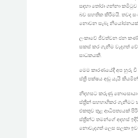
සඳහා තෝරා ගන්නා කමිටුව ත
බව සහතික කිරීමයි. තවද සංධ
නොවන සැබෑ නියෝජනයක්
ලංකාවේ ජීවත්වන ජන කණ්ඩ
සකස් කර ගැනීම වැදගත් ව
සාධකයකි.
මෙම කාරණයේදී අප හුරු වී
ස්ත්‍රී පක්ෂය අඩු යැයි කි
නිදහසට කරුණු නොසොයා අ
ස්ත්‍රීන් සහභාගිකර ගැනීම
එකතුව තුළ ආධිපත්‍යයක් පි
ස්ත්‍රීන්ට තමන්ගේ අදහස් ඉ
නොවැදගත් ලෙස සලකා ඉවත්