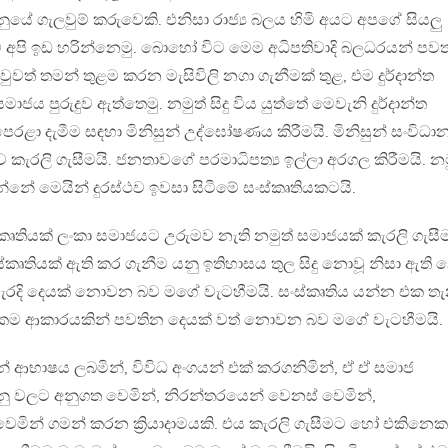
යේ ගැලවුම් කරුවෙකි. එනිසා රාජ්‍ය බලය හිමි අයට අපගේ සියලු
මට අපි ඉඩ හරින්නෙමු. බොහෝ විට මෙම අධිපතිවාදි බලධරයන් පවත
ුවත් තමන් තුළම කරන මැසිවිලි නගා ගැනීමක් තුළ, එම දුර්දාන්ත
ාජය පුරුදුව ඇත්තෙමු. නමුත් සිදු විය යුත්තේ මෙවැනි දුර්දාන්ත
රළා දැමීම සඳහා මිනිසුන් උද්ඝෝෂණය කිරීමයි. මිනිසුන් සංවිධා
ව කැරලි ගැසීමයි. ජනතාවගේ පරමාධිපත්‍ය ඉල්ලා අරගල කිරීමයි. නම
න්නේ මෙයින් දුරස්ථව ඉවසා සිටීමේ සංස්කෘතියකටයි.
කෘතියක් ලංකා සමාජයට උරුමව නැති නමුත් සමාජයක් කැරලි ගැසී
්කෘතියක් ඇති කර ගැනීම යනු ඉතිහාසය තුල සිදු නොවූ නිසා ඇති
නිවැරදි දෙයක් නොවන බව මගේ වැටහීමයි. සංස්කෘතිය යන්න එක ත
 එකම ආකාරයකින් පවතින දෙයක් වත් නොවන බව මගේ වැටහීමයි.
ින් ආභාෂය ලබමින්, විවිධ අංගයන් එක් කරගනිමින්, ඒ ඒ සමාජ
 වලට අනුගත වෙමින්, නිරන්තරයෙන් වෙනස් වෙමින්,
මින් ගමන් කරන ක්‍රියාදාමයකි. එය කැරලි ගැසීමට හෝ එකිනෙක