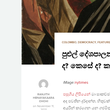
COLOMBO
,
DEMOCRACY
,
FEATURE
පුළුල් දේශපා
ද? කෙසේ ද? කව
iMage:
nytimes
පසුගිය ලිපියෙන්
මා සාකච්ඡා
RANJITH
HENAYAKAARA
අද පවතින දුර්දාන්ත, හිතුව
CHCHI
on
November 11,
අයුරින් කරගෙන යන ගජමි
2021