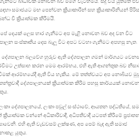
ීමට බාධාවක් නොවන බව මගේ වැටහීමයි. සිදු විය යුත්තේ එව
ඳහා සමාජයට මඟ පෙන්වන ක්‍රියාකාරීන් සහ ක්‍රියාකාරිනියන් පිරි
න්ධ වී ක්‍රියාත්මක කිරීමයි.
අපේ දෙයක් ලෙස භාර ගැනීමට අප මැළි නොවන බව අද වන විට
ාලන සංස්කෘතිය දෙස බැලූ විට අපට වටහා ගැනීමට අපහසු නැත.
 දේශපාලන බලවේග හුරුව ඇති දේශපාලන ගමන් මාර්ගයට වෙනස
ීමට උත්සාහ කරන මෙම ආරම්භය, එහි ඇති ආගන්තුක බව නිසා
මක් ආරම්භයේදී ඇති විය හැකිය. මේ තත්ත්වයට අප නොබියව මු
‍රජාතන්ත්‍රවාදී දේශපාලනයක් ක්‍රියාත්මක කිරීම පහසු කාර්යයක් නොව
තුය.
ංකා දේශපාලනයේ, ලංකා පවුල් සංස්ථාවේ, ආයතන පද්ධතියේ, සම
 ක්‍රියාත්මක වන්නේ අධිකාරිවාදී, අධිපතිවාදී යටපත් කිරීමේ ප්‍රජාතන්ත
ිසාවෙනි. එහි ඇති වැඩවසම් ලක්ෂණ, අප පෙම් බැඳ ඇති සමාජ
ොකළ යුතුය.