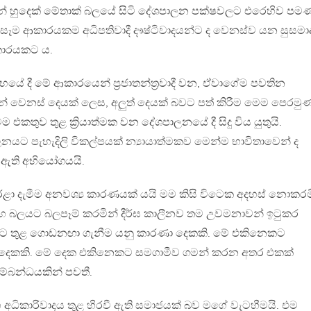
ේ හුදෙක් මේතාක් බලයේ සිටි දේශපාලන පක්ෂවලට එරෙහිව පම
ම ආකාරයකම අධිපතිවාදී දෟෂ්ටිවාදයන්ට ද වෙනස්ව යන සුසමාද
කාරයකට ය.
භයේ දී මේ ආකාරයෙන් ‍ප්‍රජාතන්ත්‍රවාදී වන, ඒවාගේම පවතින
 වෙනස් දෙයක් ලෙස, අලුත් දෙයක් බවට පත් කිරීම මෙම පෙරමු
කතුව තුළ ක්‍රියාත්මක වන දේශපාලනයේ දී සිදු විය යුතුයි.
ට පැහැදිලි විකල්පයක් න්‍යායාත්මකව මෙන්ම භාවිතාවෙන් ද
ේ ඇති අභියෝගයයි.
ා දැමීම අනවශ්‍ය කාරණයක් යයි මම කිසි විටෙක අදහස් නොකරම
සහ බලයට බලපෑම් කරමින් දීර්ඝ කාලීනව තම උවමනාවන් ඉටුකර
ට තුළ ගොඩනඟා ගැනීම යනු කාරණා දෙකකි. මේ එකිනෙකට
දෙකකි. මේ දෙක එකිනෙකට සමගාමීව ගමන් කරන අතර එකක්
්බන්ධයකින් පවතී.
 අධිකාරිවාදය තුළ හිරවී ඇති සමාජයක් බව මගේ වැටහීමයි. එම