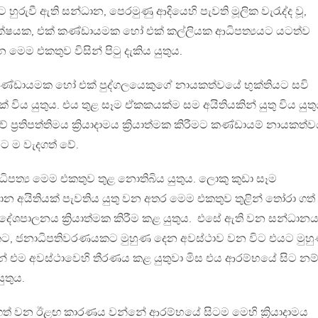
රුවී ඇති සන්ධාන, පෙරමුණු ආදියෙහි පැවති මූලික වැරැද්ද වූ,
ක්ෂයක, එක් කණ්ඩායමක හෝ එක් කල්ලියක ආධිපත්‍යයට යටත්ව
ෙම එකතුව විසින් පිටු දැකිය යුතුය.
කණ්ඩායමක හෝ එක් පුද්ගලයෙකුගේ නායකත්වයේ භුක්තියට සවි
විය යුතුය. එය තුළ සෑම ඒකකයක්ම සම අයිතියකින් යුතු විය යුතු
‍රතිපත්තිමය ක්‍රියාදාමය ක්‍රියාත්මක කිරීමට කණ්ඩායම් නායකත්
ට ම වැදගත් වේ.
ිපත්‍ය මෙම එකතුව තුළ නොතිබිය යුතුය. ලොකු කුඩා සෑම
අයිතියක් පැවතිය යුතු වන අතර මෙම එකතුව තුළින් තෝරා ගත්
් දේශපාලනය ක්‍රියාත්මක කිරීම කළ යුතුය. එසේ ඇති වන සන්ධාන
යකට, ජනාධිපතිවරණයකට මුහුණ දෙන අවස්ථාව වන විට එයට මුහ
ින් එම අවස්ථාවෙහි තීරණය කළ යුතුවා මිස එය ආරම්භයේ සිට නම
ුතුය.
් වන ඊළඟ කාරණය වන්නේ ආරම්භයේ සිටම මෙහි ක්‍රියාදාමය