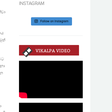
INSTAGRAM
්වා
Follow on Instagram
නය
ුත්
මට
 නො
ැන
ා