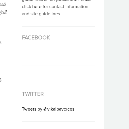
ණක්
click
here
for contact information
ර්ශී
and site guidelines.
FACEBOOK
ණ,
ි.
TWITTER
Tweets by @vikalpavoices