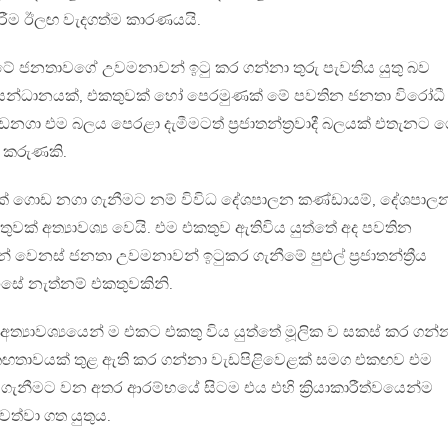
ිරීම ඊලඟ වැදගත්ම කාරණයයි.
් රටේ ජනතාවගේ උවමනාවන් ඉටු කර ගන්නා තුරු පැවතිය යුතු බව
 සන්ධානයක්, එකතුවක් හෝ පෙරමුණක් මේ පවතින ජනතා විරෝධී
ා එම බලය පෙරළා දැමීමටත් ප්‍රජාතන්ත්‍රවාදී බලයක් එතැනට 
ලි කරුණකි.
 ගොඩ නගා ගැනීමට නම් විවිධ දේශපාලන කණ්ඩායම්, දේශපාල
ුවක් අත්‍යාවශ්‍ය වෙයි. එම එකතුව ඇතිවිය යුත්තේ අද පවතින
ෙනස් ජනතා උවමනාවන් ඉටුකර ගැනීමේ පුළුල් ප්‍රජාතන්ත්‍රීය
ේ නැත්නම් එකතුවකිනි.
‍යාවශ්‍යයෙන් ම එකට එකතු විය යුත්තේ මූලික ව සකස් කර ගන්
්තිමය එකඟතාවයක් තුළ ඇති කර ගන්නා වැඩපිළිවෙළක් සමග එකඟව එම
ර ගැනීමට වන අතර ආරම්භයේ සිටම එය එහි ක්‍රියාකාරීත්වයෙන්ම
් පවත්වා ගත යුතුය.