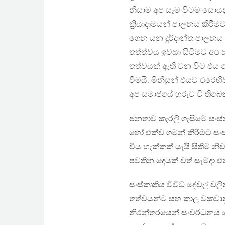
නිසාම අප සෑම විටම සොයනු
ක්‍රියාදාමයන් පාලනය කිරී
ගෙන යන දුර්දාන්ත පාලනය ව
තත්ත්වය ඉවසා සිටීමට අප සම
තත්වයක් ඇති වන විට එය පෙ
වීමයි. මිනිසුන් එයට එරෙහි
අප සමාජයේ හුරුව වී තිබෙ
ජනතාව කැරලි ගැසීමේ සංස්
හෝ එක්ව ගමන් කිරීමට සංස
විය හැක්කක් යැයි සිතීම 
පවතින දෙයක් වත් සැමදා
සංස්කෘතිය විවිධ දේවල් වල
තත්වයන්ට සහ කාල වකවානු
නිරන්තරයෙන් සංවර්ධනය වෙ