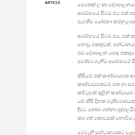
ARTICLE
මෙතෙක් ලංකා දේශපාලනයට හු
ආරම්භයේ සිටම එය එක් ප
පැවතීම යෝජනා කරනු ලබන ම
ආරම්භයේ සිටම එය, එක් 
නොවූ එකතුවක්, සන්ධානයක් 
එම දේශපාලන පොදු එකතුවේ ප්
පවත්වා ගැනීම ආරම්භයේ සි
කිසියම් එක් කණ්ඩායමක ආධ
කණ්ඩායමකටම එක හා සමාන 
කමිටුවක් තුළින් කණ්ඩායම
යම් කිසි දිනක මැතිවරණ
දීමට තෝරා ගන්නා පුද්ගලය
කර ගත් කොටසක් නොවිය ය
මෙවැනි සන්ධානයකට වැදගත