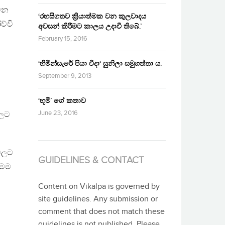
 වන
‘රහසිගතව ක්‍රියාත්මක වන කුලවාදය
ච්චි
අවසන් කිරීමට කාලය උදාවී තිබේ.’
February 15, 2016
‘හිමින්සැරේ පියා විදා‘ සුනිලා සමුගත්තා ය.
September 9, 2013
‘භූමි’ ගේ කතාව
June 23, 2016
වලට
වලට
GUIDELINES & CONTACT
මෙම
Content on Vikalpa is governed by
site guidelines. Any submission or
comment that does not match these
guidelines is not published. Please