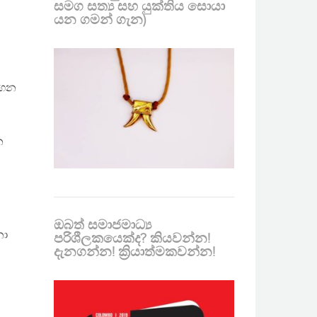
සමග සත්‍ය සහ යුක්තිය සොයා
යන ගමන් ගැන)
ගෙන
න
ඔබත් සමාජමාධ්‍ය
නා
පරිශීලකයෙක්ද? කියවන්න!
දැනගන්න! ක්‍රියාත්මකවන්න!