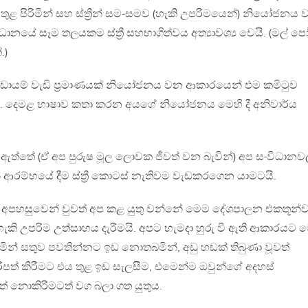
ුළ පිරිමින් සහ ස්ත්‍රීන් සම-සමව (හැකි උපරිමයෙන්) නියෝජනය
ානයේ සෑම තලයකම ස්ත්‍රී සහභාගිත්වය අත්‍යාවශ්‍ය වෙයි. (මල් පෝ
.)
ායම් වැඩි ප්‍රමාණයක් නියෝජනය වන ආකාරයෙන් එම කමිටුව
ේ. දෙමළ භාෂාව කතා කරන අයගේ නියෝජනය මෙහි දී අනිවාර්ය
 ඇත්තේ (ඒ අප පුරුෂ මූල ලොවක ජීවත් වන බැවින්) අප සංවිධාන
යමින් ආරම්භයේ දීම ස්ත්‍රී කොටස් නැතිවම වැඩකරගෙන යාමටයි.
පහසුවෙන් වුවත් අප කළ යුතු වන්නේ මෙම දේශපාලන එකතූන්
ට හැකි උපරිම උත්සාහය දැරීමයි. අපට හැමදා හුරු වී ඇති ආකාරයට 
රිමින් සතුව පවතින්නට ඉඩ නොතබමින්, අඩු හඬක් තිබුණා වූවත්
දිරිපත් කිරීමට එය තුළ ඉඩ සැලසීම, එමෙන්ම ඔවුන්ගේ අදහස්
 නොකිරීමටත් වග බලා ගත යුතුය.