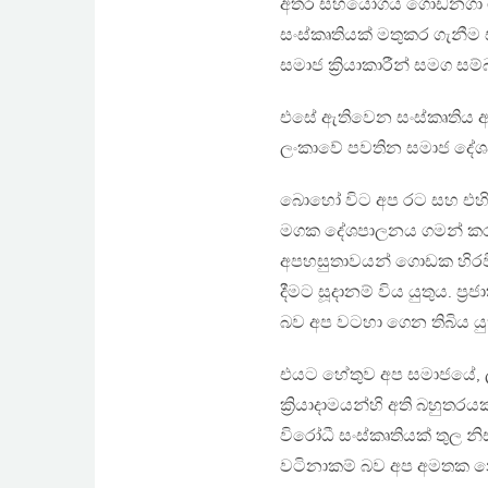
අතර සහයෝගය ගොඩනගා ගැන
සංස්කෘතියක් මතුකර ගැනීම ස
සමාජ ක්‍රියාකාරීන් සමග සම්බ
එසේ ඇතිවෙන සංස්කෘතිය 
ලංකාවේ පවතින සමාජ දේශප
බොහෝ විට අප රට සහ එහි
මගක දේශපාලනය ගමන් කරව
අපහසුතාවයන් ගොඩක හිරවී
දීමට සූදානම් විය යුතුය. ප්
බව අප වටහා ගෙන තිබිය යු
එයට හේතුව අප සමාජයේ, ල
ක්‍රියාදාමයන්හි අති බහුතරයක්
විරෝධී සංස්කෘතියක් තුල න
වටිනාකම් බව අප අමතක න