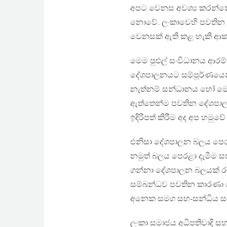
අපට වෙනස අවශ්‍ය කරන්න
නොවේ. ලංකාවෙහි පවතින සෑ
වෙනසක් ඇති කළ හැකි ආ
මෙම පුළුල් සංවිධානය ආරම්
දේශපාලනයට සම්පූර්ණයෙන්
නැත්නම් සන්ධානය හෝ මෙම එ
ඇත්තෙන්ම පවතින දේශපාලනය
ඉදිරිපත් කිරීම අද අප හමුව
එනිසා දේශපාලන බලය පෙරළ
නමුත් බලය පෙරළා දැමීම 
ගන්නා දේශපාලන බලයක් ර
සම්බන්ධව පවතින කාරණා 
අනෙක සමග සහ-සන්ධිය සම
ලංකා සමාජය අධිපතිවාදි සහ