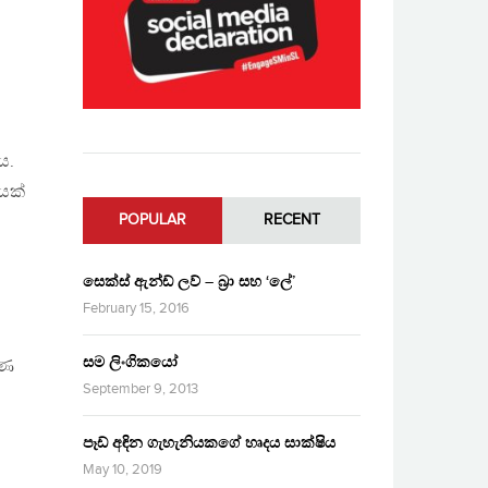
ය.
වයක්
POPULAR
RECENT
සෙක්ස් ඇන්ඩ් ලව් – බ්‍රා සහ ‘ලේ’
February 15, 2016
ය
සම ලිංගිකයෝ
ුණ
September 9, 2013
්
පෑඩ් අඳින ගැහැනියකගේ හෘදය සාක්ෂිය
May 10, 2019