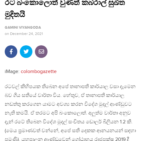
රට බංකොලොත් වුණත් කබ්රාල් සුඛිත
මුදිතයි
GAMINI VIYANGODA
on
December 24, 2021
iMage:
colombogazette
රටවල් කිහිපයක තිබෙන අපේ තානාපති කාර්යාල වසා දැමෙන
බව ගිය සතියේ වාර්තා විය. හේතුව, ඒ තානාපති කාර්යාල
නඩත්තු කරගෙන යාමට අවශ්‍ය කරන විදේශ මුදල් ආණ්ඩුවට
නැති කමයි. ඒ තරමට අපි බංකොලොත්. අලුත්ම වාර්තා අනුව
දැන් රටේ තිබෙන විදේශ මුදල් සංචිතය ඩොලර් බිලියන 1.2 කි.
(මෙය ප්‍රමාණවත් වන්නේ, අපේ සති දෙකක ආනයනයන් සඳහා
පමණි). යහපාලන ආණ්ඩුවෙන් ගෝඨාභය රාජපක්ෂ 2019 දී