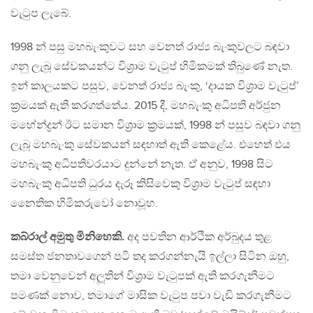
වැටුප ලැබේ.
1998 න් පසු මහබැංකුවට සහ වෙනත් රාජ්‍ය බැංකුවලට බඳවා
ගනු ලැබූ සේවකයන්ට විශ්‍රාම වැටුප් හිමිකමක් තිබුණේ නැත.
ඉන් කාලයකට පසුව, වෙනත් රාජ්‍ය බැංකු, ‘දායක විශ්‍රාම වැටුප්’
ක්‍රමයක් ඇති කරගත්තේය. 2015 දී, මහබැංකු අධිපති අර්ජුන
මහේන්ද්‍රන් ඊට සමාන විශ්‍රාම ක්‍රමයක්, 1998 න් පසුව බඳවා ගනු
ලැබූ මහබැංකු සේවකයන් සඳහාත් ඇති කෙළේය. එහෙත් එය
මහබැංකු අධිපතිවරයාට දුන්නේ නැත. ඒ අනුව, 1998 සිට
මහබැංකු අධිපති ධුරය දැරූ කිසිවෙකු විශ්‍රාම වැටුප් සඳහා
නෛතික හිමිකරුවෝ නොවූහ.
කබ්රාල් අමුතු මිනිහෙකි.
අද පවතින ආර්ථික අර්බුදය තුළ
සමස්ත ජනතාවගෙන් පටි තද කරගන්නැයි ඉල්ලා සිටින ඔහු,
තමා වෙනුවෙන් අලූතින් විශ්‍රාම වැටුපක් ඇති කරගැනීමට
පමණක් නොව, තමාගේ මාසික වැටුප පවා වැඩි කරගැනීමට