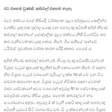
රට එහෙම වුණත්, කබ්රාල් එහෙම නැහැ
රටේ තත්වය එසේ තිබියදී, වර්තමාන මූල්‍ය අර්බුදයට කෙලින්ම
වගකිව යුතු එක පුද්ගලයෙකු වන මහබැංකු අධිපති අජිත් නිවාඞ්
කබ්රාල් තමන්ගේ පෞද්ගලික මූල්‍ය තත්වය නීති විරෝධීව තර
කර ගැනීමටත් කටයුතු කොට තිබේ. ගිය සතියේ ‘සන්ඬේ
ටයිම්ස්’ පුවත්පත වාර්තා කරන පරිදි කතාව මෙසේ ය:
අජිත් නිවාඞ් කබ්රාල් තමන්ටත්, හිටපු බැංකු අධිපතිවරුන්ටත්
විශ්‍රාම වැටුප් ක්‍රමයක් අලූතින් ඇති කොටගෙන තිබේ. ඒ සඳහා,
හිඟ විශ්‍රාම වැටුප් වශයෙන් රුපියල් ලක්ෂ 70 ක් මේ වන විට
සම්මත කරගෙන ඇත. විශ්‍රාම වැටුප් හිමිකම සඳහා වෙනත්
රාජ්‍ය සේවකයන් අවම වශයෙන් අවුරුදු 10 ක සේවා කාලයක්
සම්පූර්ණ කොට තිබිය යුතුය. එහෙත්, කබ්රාල්ගේ නව
සංශෝධනය අනුව, අවුරුදු 2 ක් වැනි කෙටි කාලයක් මහබැංකු
අධිපති ධුරයේ සිටි මහාචාර්ය ඩබ්. ඞී. ලක්ෂමන්ටත් එම විශ්‍රාම