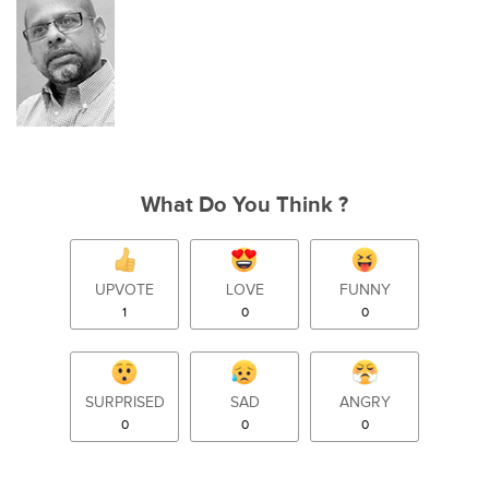
What Do You Think ?
UPVOTE
LOVE
FUNNY
1
0
0
SURPRISED
SAD
ANGRY
0
0
0