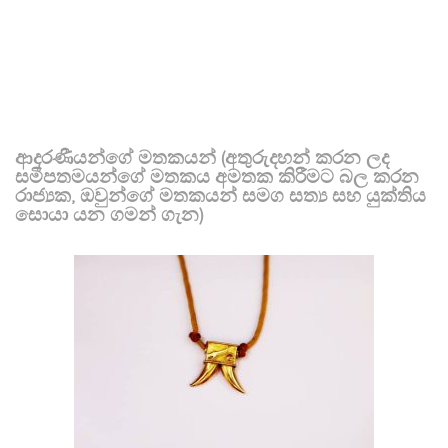
ආදරණීයන්ගේ මතකයන් (අතුරුදහන් කරන ලද
සමීපතමයන්ගේ මතකය අමතක කිරීමට බල කරන
රාජ්‍යක, ඔවුන්ගේ මතකයන් සමග සත්‍ය සහ යුක්තිය
සොයා යන ගමන් ගැන)