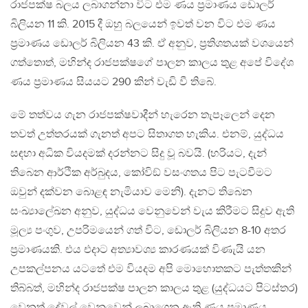
රාජපක්ෂ බලය ලබාගන්නා විට එම ණය ප්‍රමාණය ඩොලර්
බිලියන 11 කි. 2015 දී ඔහු බලයෙන් ඉවත් වන විට එම ණය
ප්‍රමාණය ඩොලර් බිලියන 43 කි. ඒ අනුව, ප්‍රතිශතයක් වශයෙන්
ගත්තොත්, මහින්ද රාජපක්ෂගේ පාලන කාලය තුළ අපේ විදේශ
ණය ප්‍රමාණය සියයට 290 කින් වැඩි වී තිබේ.
මේ තත්වය ගැන රාජපක්ෂවාදීන් හැරෙන තැපෑලෙන් දෙන
තවත් උත්තරයක් ගැනත් අපට සිතාගත හැකිය. එනම්, යුද්ධය
සඳහා අධික වියදමක් දරන්නට සිදු වූ බවයි. (හරියට, දැන්
තිබෙන ආර්ථික අර්බුදය, කෝවිඞ් වසංගතය පිට පැටවීමට
ඔවුන් දක්වන බොළඳ නැමියාව මෙනි). දැනට තිබෙන
සංඛ්‍යාලේඛන අනුව, යුද්ධය වෙනුවෙන් වැය කිරීමට සිදුව ඇති
මූල්‍ය පංගුව, උපරිමයෙන් ගත් විට, ඩොලර් බිලියන 8-10 අතර
ප්‍රමාණයකි. එය එදාට අත්‍යාවශ්‍ය කාරණයක් විණැයි යන
උපකල්පනය යටතේ එම වියදම අපි මොහොතකට පැත්තකින්
තිබ්බත්, මහින්ද රාජපක්ෂ පාලන කාලය තුළ (යුද්ධයට පිටස්තර)
වෙනත් දේවල් වෙනුවෙන් ලබාගෙන ඇති ණය ප්‍රමාණය