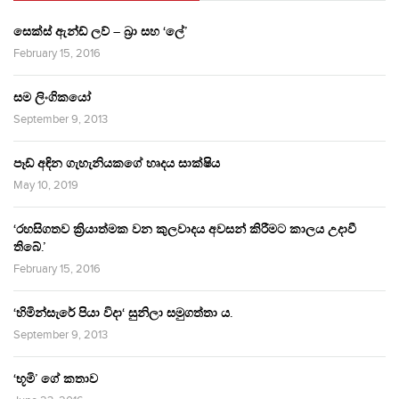
සෙක්ස් ඇන්ඩ් ලව් – බ්‍රා සහ ‘ලේ’
February 15, 2016
සම ලිංගිකයෝ
September 9, 2013
පෑඩ් අඳින ගැහැනියකගේ හෘදය සාක්ෂිය
May 10, 2019
‘රහසිගතව ක්‍රියාත්මක වන කුලවාදය අවසන් කිරීමට කාලය උදාවී
තිබේ.’
February 15, 2016
‘හිමින්සැරේ පියා විදා‘ සුනිලා සමුගත්තා ය.
September 9, 2013
‘භූමි’ ගේ කතාව