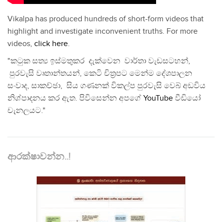
Vikalpa has produced hundreds of short-form videos that
highlight and investigate inconvenient truths. For more
videos,
click here
.
"කටුක සත්‍ය ඉස්මතුකර දැක්වෙන වාර්තා වැඩසටහන්,
පුරවැසි වෘතාන්තයන්, කෙටි චිත්‍රපට මෙන්ම දේශපාලන
සංවාද, සාකච්ඡා, සිය ගණනක් විකල්ප පුරවැසි වෙබ් අඩවිය
නිශ්පාදනය කර ඇත. පිවිසෙන්න අපගේ
YouTube
වීඩියෝ
චැනලයට."
ආරක්ෂාවන්න..!