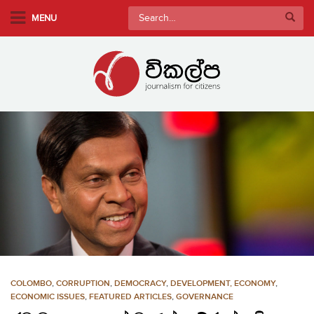
S
Search
MENU
k
for:
i
p
t
o
m
a
i
n
c
o
n
t
e
n
COLOMBO
,
CORRUPTION
,
DEMOCRACY
,
DEVELOPMENT, ECONOMY
,
t
ECONOMIC ISSUES
,
FEATURED ARTICLES
,
GOVERNANCE