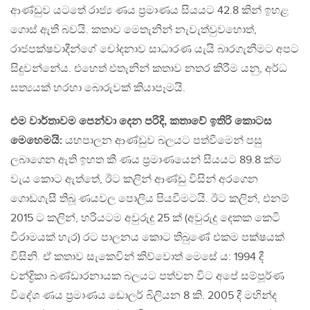
ආණ්ඩුව යටතේ රාජ්‍ය ණය ප්‍රමාණය සියයට 42.8 කින් ඉහළ
ගොස් ඇති බවයි. කතාව මෙතැනින් නැවැත්වුවහොත්,
රාජපක්ෂවාදීන්ගේ චෝදනාව සාධාරණ යැයි බාරගැනීමට අපට
සිදුවන්නේය. එහෙත් එතැනින් කතාව නතර කිරීම යනු, අර්ධ
සත්‍යයක් හරහා බොරුවක් කියාපෑමයි.
එම වාර්තාවම පෙන්වා දෙන පරිදි, කතාවේ ඉතිරි කොටස
මෙහෙමයි:
යහපාලන ආණ්ඩුව බලයට පත්වීමෙන් පසු
ලබාගෙන ඇති ඉහත කී ණය ප්‍රමාණයෙන් සියයට 89.8 ක්ම
වැය කොට ඇත්තේ, ඊට කලින් ආණ්ඩු විසින් අරගෙන
ගොඩගැසී තිබූ ණයවල පොලිය පියවීමටයි. ඊට කලින්, එනම්
2015 ට කලින්, හරියටම අවුරුදු 25 ක් (අවුරුදු දෙකක කෙටි
විරාමයක් හැර) රට පාලනය කොට තිබුණේ එකම පක්ෂයක්
විසිනි. ඒ කතාව සැකෙවින් කිව්වොත් මෙසේ ය: 1994 දී
චන්ද්‍රිකා බණ්ඩාරනායක බලයට පත්වන විට අපේ සම්පූර්ණ
විදේශ ණය ප්‍රමාණය ඩොලර් බිලියන 8 කි. 2005 දී මහින්ද