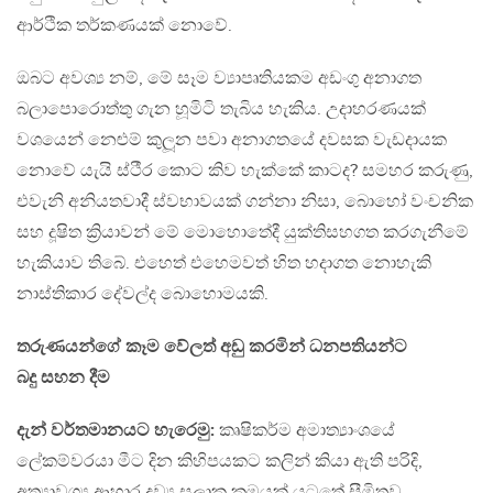
ආර්ථික තර්කණයක් නොවේ.
ඔබට අවශ්‍ය නම්, මේ සෑම ව්‍යාපෘතියකම අඩංගු අනාගත
බලාපොරොත්තු ගැන හූමිටි තැබිය හැකිය. උදාහරණයක්
වශයෙන් නෙළුම් කුලූන පවා අනාගතයේ දවසක වැඩදායක
නොවේ යැයි ස්ථීර කොට කිව හැක්කේ කාටද? සමහර කරුණු,
එවැනි අනියතවාදී ස්වභාවයක් ගන්නා නිසා, බොහෝ වංචනික
සහ දූෂිත ක්‍රියාවන් මේ මොහොතේදී යුක්තිසහගත කරගැනීමේ
හැකියාව තිබේ. එහෙත් එහෙමවත් හිත හදාගත නොහැකි
නාස්තිකාර දේවල්ද බොහොමයකි.
තරුණයන්ගේ කෑම වේලත් අඩු කරමින් ධනපතියන්ට
බදු සහන දීම
දැන් වර්තමානයට හැරෙමු:
කෘෂිකර්ම අමාත්‍යාංශයේ
ලේකම්වරයා මීට දින කිහිපයකට කලින් කියා ඇති පරිදි,
අත්‍යාවශ්‍ය ආහාර ද්‍රව්‍ය සලාක ක්‍රමයක් යටතේ සීමිතව