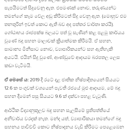
සැපයීමටත් සිදුවෙනු ඇත. එපමණක් නොව, තරුණයන්ට
තමන්ගේ කෑම වේල අඩු කිරීමටත් සිදු වෙනු ඇත. (මොහුව එම
තනතුරින් ඉවත් කොට ඇති බව අද පත්තර වාර්තා කරයි).
ගෝඨාභය රාජපක්ෂ බලයට පත් වූ සැණින් කළ පළමු කාර්යය
වුණේ බදු සහන මාලාවක් ක්‍රියාත්මක කිරීමයි. ඒ සහන,
සාමාන්‍ය මිනිසාට නොව, ව්‍යාපාරිකයන්ට සහ ඇතිහැකි
අයටයි. එයින් සිදු වුණේ, ආණ්ඩුවේ ආදායම බරපතල ලෙස
කඩා වැටීමයි.
ඒ මෙසේ ය:
2019 දී රටේ දළ ජාතික නිෂ්පාදිතයෙන් සියයට
12.6 ක පංගුවක් වශයෙන් පැවති රජයේ මුළු ආදායම, මේ බදු
සහන දීමෙන් පසු සියයට 9.6 ක් දක්වා පහළ වැටුණි.
ආර්ථික විද්‍යානුකූලව බදු සහන සැලසීමේ ප්‍රතිපත්තියේ
අනිවාර්ය වරදක් නැත. මන්ද යත්, ව්‍යාපාරිකයා තමන්ගේ බදු
සහනය පාවිච්චි කොට නිෂ්පාදනය වැඩි කිරීමට පෙළෙඹෙන