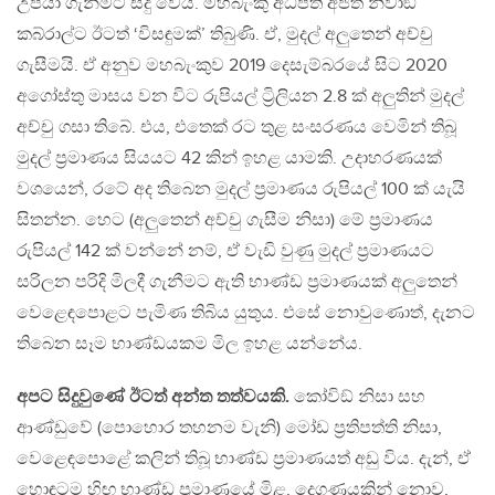
උපයා ගැනීමට සිදු වෙයි. මහබැංකු අධිපති අජිත් නිවාඞ්
කබ්රාල්ට ඊටත් ‘විසඳුමක්’ තිබුණි. ඒ, මුදල් අලුතෙන් අච්චු
ගැසීමයි. ඒ අනුව මහබැංකුව 2019 දෙසැම්බරයේ සිට 2020
අගෝස්තු මාසය වන විට රුපියල් ට්‍රිලියන 2.8 ක් අලුතින් මුදල්
අච්චු ගසා තිබේ. එය, එතෙක් රට තුළ සංසරණය වෙමින් තිබූ
මුදල් ප්‍රමාණය සියයට 42 කින් ඉහළ යාමකි. උදාහරණයක්
වශයෙන්, රටේ අද තිබෙන මුදල් ප්‍රමාණය රුපියල් 100 ක් යැයි
සිතන්න. හෙට (අලුතෙන් අච්චු ගැසීම නිසා) මේ ප්‍රමාණය
රුපියල් 142 ක් වන්නේ නම්, ඒ වැඩි වුණු මුදල් ප්‍රමාණයට
සරිලන පරිදි මිලදී ගැනීමට ඇති භාණ්ඩ ප්‍රමාණයක් අලුතෙන්
වෙළෙඳපොළට පැමිණ තිබිය යුතුය. එසේ නොවුණොත්, දැනට
තිබෙන සෑම භාණ්ඩයකම මිල ඉහළ යන්නේය.
අපට සිදුවුණේ ඊටත් අන්ත තත්වයකි.
කෝවිඞ් නිසා සහ
ආණ්ඩුවේ (පොහොර තහනම වැනි) මෝඩ ප්‍රතිපත්ති නිසා,
වෙළෙඳපොළේ කලින් තිබූ භාණ්ඩ ප්‍රමාණයත් අඩු විය. දැන්, ඒ
හොඳටම හිඟ භාණ්ඩ ප්‍රමාණයේ මිළ, දෙගුණයකින් නොව,