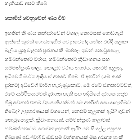
හැකියාව අපට තිබේ.
කොමිස් වෙනුවෙන් ණය වීම
ඉහතින් කී ණය කන්දරාවෙන් විශාල කොටසක් ගොඩගැසී
ඇත්තේ කුමක් ගොඩනැඟීම වෙනුවෙන්ද යන්න එහිදී සලකා
බැලිය යුතු වැදගත් ප්‍රශ්නයකි. මත්තල ගුවන් තොටුපොළ,
හම්බන්තොට වරාය, හම්බන්තොට ක්‍රීඩාංගනය සහ
සම්මන්ත්‍රණ ශාලා, කොළඹ වරාය නගරය, නෙළුම් කුලූනු,
අධිවේගී මාර්ග ආදිය ඒ අතරේ තිබේ. ඒ අතරින් (යම් තාක්
දුරකට) අධිවේගී මාර්ග හැරුණුකොට, මේ රටේ ජනතාවටවත්,
රටේ ආර්ථිකයටවත් දරාගත හැකි සහ හදිසියේ දරාගත යුතුව
තිබූ වෙනත් එකම ව්‍යාපෘතියක්වත් මේ අතරින් සොයාගැනීමට
තිබේද? උදාහරණයක් වශයෙන්, නෙළුම් කුලූනක් ඇයි? ගුවන්
තොටුපොළක්, ක්‍රීඩාංගනයක්, සම්මන්ත්‍රණ ශාලාවක්
හම්බන්තොටම ගොඩනැඟුණේ ඇයි? මේ සියල්ල පසුපස
තිබුණේ පවුල්වාදී වැඩවසම් චින්තනයක් මිස දරාගත හැකි