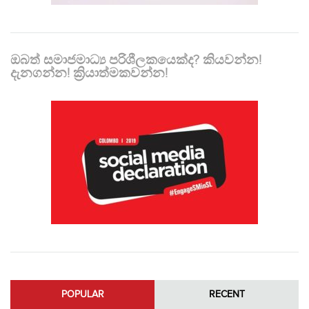
ඔබත් සමාජමාධ්‍ය පරිශීලකයෙක්ද? කියවන්න!
දැනගන්න! ක්‍රියාත්මකවන්න!
POPULAR
RECENT