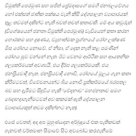
විමුක්ති පෙරමුණ සහ සජිත් ප්‍රේමදාසගේ සමගි ජනබලවේගය
හෝ එක්සත් ජාතික පක්ෂය වැනි කිසි දේශපාලන ව්‍යාපාරයක්
තුළ තවමත් දකින්ට නැති බවත් තවත් කතාවකි. මේ අය කවුරුත්
(විශේෂයෙන් ජනතා විමුක්ති පෙරමුණ) වැඩියෙන් කතා කරන
හොරකම සහ දූෂණය, ව්‍යුහාත්මක ප්‍රශ්නයේ රෝග ලක්ෂණ
මිස රෝගය නොවේ. ඒ නිසා, ඒ දෙක නැති කළ පමණින්
රෝගය සුව වන්නේ නැත. ඊට වෙනම ආර්ථික සහ ආයතනික
ශල්‍යකර්මයක් අවශ්‍යයි. එය දීර්ඝ ශල්‍යකර්මයකි. එය
ජනප්‍රියවාදී නැත. ජනප්‍රියවාදී නොවී, රෝගයේ මූලය ගැන කතා
කිරීමටවත්, විවේචනයන්ට බිය නොවී ප්‍රතිකර්මයේ බරපතල
බව සහ දැරීමට සිදුවිය හැකි ‘වේදනාව’ මහජනතාව සමග
බෙදාහදාගැනීමටවත් අවංකකමක් ඇති දේශපාලන
ව්‍යාපාරයකුත් තවම දකින්නට නැත).
එසේ වෙතත්, අද අප මුහුණදෙන අර්බුදයේ එක පැතිකඩක්
ගැනවත් වර්තමාන සීමාවේ සිට අවබෝධ කරගැනීමේ