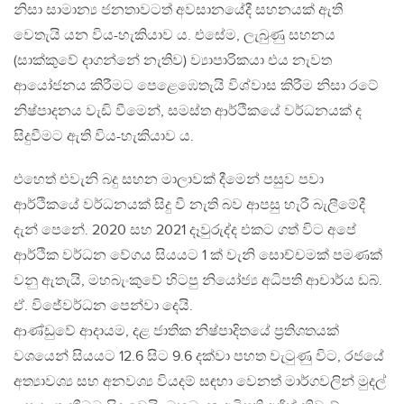
නිසා සාමාන්‍ය ජනතාවටත් අවසානයේදී සහනයක් ඇති
වෙතැයි යන විය-හැකියාව ය. එසේම, ලැබුණු සහනය
(සාක්කුවේ දාගන්නේ නැතිව) ව්‍යාපාරිකයා එය නැවත
ආයෝජනය කිරීමට පෙළෙඹෙතැයි විශ්වාස කිරීම නිසා රටේ
නිෂ්පාදනය වැඩි වීමෙන්, සමස්ත ආර්ථිකයේ වර්ධනයක් ද
සිදුවීමට ඇති විය-හැකියාව ය.
එහෙත් එවැනි බදු සහන මාලාවක් දීමෙන් පසුව පවා
ආර්ථිකයේ වර්ධනයක් සිදු වී නැති බව ආපසු හැරී බැලීමේදී
දැන් පෙනේ. 2020 සහ 2021 දෑවුරුද්ද එකට ගත් විට අපේ
ආර්ථික වර්ධන වේගය සියයට 1 ක් වැනි සොච්චමක් පමණක්
වනු ඇතැයි, මහබැංකුවේ හිටපු නියෝජ්‍ය අධිපති ආචාර්ය ඩබ්.
ඒ. විජේවර්ධන පෙන්වා දෙයි.
ආණ්ඩුවේ ආදායම, දළ ජාතික නිෂ්පාදිතයේ ප්‍රතිශතයක්
වශයෙන් සියයට 12.6 සිට 9.6 දක්වා පහත වැටුණු විට, රජයේ
අත්‍යාවශ්‍ය සහ අනවශ්‍ය වියදම් සඳහා වෙනත් මාර්ගවලින් මුදල්