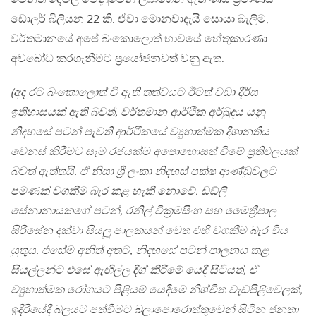
ඩොලර් බිලියන 22 කි. ඒවා මොනවාදැයි සොයා බැලීම,
වර්තමානයේ අපේ බංකොලොත් භාවයේ හේතුකාරණා
අවබෝධ කරගැනීමට ප්‍රයෝජනවත් වනු ඇත.
(අද රට බංකොලොත් වී ඇති තත්වයට ඊටත් වඩා දීර්ඝ
ඉතිහාසයක් ඇති බවත්, වර්තමාන ආර්ථික අර්බුදය යනු
නිදහසේ පටන් පැවති ආර්ථිකයේ ව්‍යුහාත්මක දිශානතිය
වෙනස් කිරීමට සෑම රජයක්ම අපොහොසත් වීමේ ප්‍රතිඵලයක්
බවත් ඇත්තයි. ඒ නිසා ශ්‍රී ලංකා නිදහස් පක්ෂ ආණ්ඩුවලට
පමණක් වගකීම බැර කළ හැකි නොවේ. ඩඞ්ලි
සේනානායකගේ පටන්, රනිල් වික්‍රමසිංහ සහ මෛත්‍රීපාල
සිරිසේන දක්වා සියලූ පාලකයන් වෙත එහි වගකීම බැර විය
යුතුය. එසේම අනිත් අතට, නිදහසේ පටන් පාලනය කළ
සියල්ලන්ට එසේ ඇඟිල්ල දිග් කිරීමේ යෙදී සිටියත්, ඒ
ව්‍යුහාත්මක රෝගයට පිළියම් යෙදීමේ නිශ්චිත වැඩපිළිවෙලක්,
ඉදිරියේදී බලයට පත්වීමට බලාපොරොත්තුවෙන් සිටින ජනතා