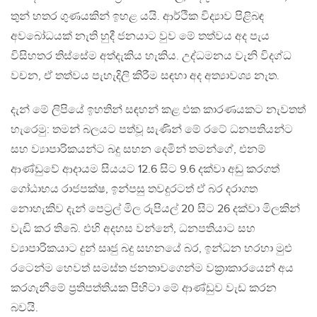
තුන් හතර ගුණයකින් ඉහළ යයි. ආර්ථික විද්‍යාව පිළිබඳ
අවබෝධයක් නැති හුදී ජනයාට වුව මේ තත්වය අද පැය
විසිහතර තිස්සේම අත්දැකිය හැකිය. උද්ධමනය වැනි විදග්ධ
වචන, ඒ තත්වය පැහැදිලි කිරීම සඳහා අද අත්‍යාවශ්‍ය නැත.
දැන් මේ ලිපියේ ඉහතින් සඳහන් කළ එක කාරණයකට නැවතත්
හැරෙමු: තමන් බලයට පත්වූ සැණින් මේ රටේ ධනපතියන්ට
සහ ව්‍යාපාරිකයන්ට බදු සහන දෙමින් තමන්ගේ, එනම්
ආණ්ඩුවේ ආදායම සියයට 12.6 සිට 9.6 දක්වා අඩු කරගත්
ගෝඨාභය රාජපක්ෂ, ඉන්පසු තවදුරටත් ඒ බර දරාගත
නොහැකිව දැන් පෙට්‍රල් මිල රුපියල් 20 සිට 26 දක්වා මිලකින්
වැඩි කර තිබේ. එහි අදහස වන්නේ, ධනපතියාට සහ
ව්‍යාපාරිකයාට දුන් සෘජු බදු සහනයේ බර, ඉන්ධන හරහා මුළු
රටෙන්ම හෙවත් සමස්ත ජනතාවගෙන්ම වක්‍රාකාරයෙන් අය
කරගැනීමේ ප්‍රතිපත්තියක පිහිටා මේ ආණ්ඩුව වැඩ කරන
බවයි.