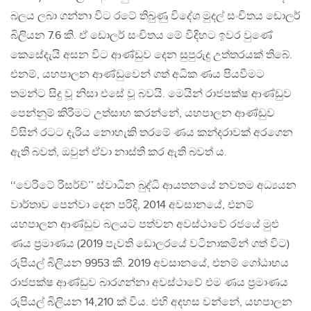
බලය ලබා ගන්නා විට රටේ තිබුණු විදේශ මුදල් සංචිතය ඩොලර්
බිලියන 7.6 කි. ඒ ඩොලර් සංචිතය මේ විදිහට ඉවර වුණේ
කෙසේදැයි අසන විට ආණ්ඩුව දෙන සුපුරුදු උත්තරයක් තිබේ.
එනම්, යහපාලන ආණ්ඩුවෙන් ගත් අධික ණය පියවීමට
තමන්ට සිදු වූ නිසා එසේ වූ බවයි. මෙයින් රාජපක්ෂ ආණ්ඩුව
පෙන්නුම් කිරීමට උත්සාහ කරන්නේ, යහපාලන ආණ්ඩුව
විසින් රටට දැරිය නොහැකි තරමේ ණය කන්දරාවක් අරගෙන
ඇති බවත්, ඔවුන් ඒවා නාස්ති කර ඇති බවත් ය.
‘‘වෙරිටේ රිසර්ච්’’ ස්වාධීන බුද්ධි ආයතනයේ නවතම අධ්‍යයන
වාර්තාව පෙන්වා දෙන පරිදි, 2014 අවසානයේ, එනම්
යහපාලන ආණ්ඩුව බලයට පත්වන අවස්ථාවේ රජයේ මුළු
ණය ප්‍රමාණය (2019 පැවති ඩොලරයේ වටිනාකමින් ගත් විට)
රුපියල් බිලියන 9953 කි. 2019 අවසානයේ, එනම් ගෝඨාභය
රාජපක්ෂ ආණ්ඩුව බාරගන්නා අවස්ථාවේ එම ණය ප්‍රමාණය
රුපියල් බිලියන 14,210 ක් විය. එහි අදහස වන්නේ, යහපාලන