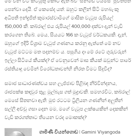
මේ වන විට කටයුතු කොට ඇති බව ‘සන්ඬේ ටයිම්ස්’ පුවත්පත
පෙන්වා දෙයි. ඒ කෙසේද යත්: ඔහුට කලින් සිටි මහබැංකු
අධිපති ඉන්ද්‍රජිත් කුමාරස්වාමිගේ මාසික වැටුප රුපියල්
150,000 කි. කබ්රාල් එය රුපියල් 400,000 දක්වා දැන් වැඩි
කරගෙන තිබේ. මෙය, සියයට 166 ක වැටුප් වර්ධකයකි. දැන්,
ඔහුගේ ඉදිරි විශ්‍රාම වැටුප් ගණනය කරනු ඇත්තේ මේ නව
වැටුප් මට්ටම මත පදනම්ව ය. පසුගිය දා මේ රටේ ගුරුවරුන්
ඉල්ලා සිටියේ කීයක්ද? ඒ වෙනුවෙන් මාස කීයක් ඔවුන්ට පාරේ
රස්තියාදු වෙමින් විරෝධතාවන්හි නිරත වීමට සිදුවීද?
සමාජ සාධාරණත්වය සහ ලැජ්ජාව පිළිබඳ නිර්වින්දනය,
රාජපක්ෂ කඳවුර තුළ මුල්බැස ගත් මුද්‍රාවකි. සමහරවිට, කබ්රාල්
මෙසේ සිතනවා ඇති: මුළු රටටම ට්‍රිලියන ගණනින් අලුතින්
සල්ලි අච්චු ගසා දෙන මම, මගේ වැටුප ලක්ෂයකින් දෙකකින්
වැඩි කරගත්තාට තියෙන වරද මොකක්ද?
ගාමිණී වියන්ගොඩ
| Gamini Viyangoda