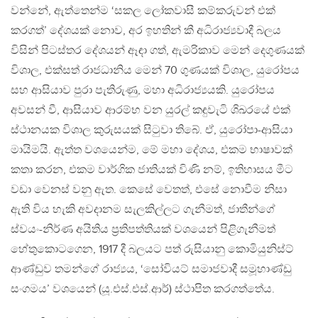
වන්නේ, ඇත්තෙන්ම ‘සකල ලෝකවාසී කම්කරුවන් එක්
කරගත්’ දේශයක් නොව, අර ඉහතින් කී අධිරාජ්‍යවාදී බලය
විසින් පිටස්තර දේශයන් ඈඳා ගත්, ඇමරිකාව මෙන් දෙගුණයක්
විශාල, එක්සත් රාජධානිය මෙන් 70 ගුණයක් විශාල, යුරෝපය
සහ ආසියාව පුරා පැතිරුණු, මහා අධිරාජ්‍යයකි. යුරෝපය
අවසන් වී, ආසියාව ආරම්භ වන යුරල් කඳුවැටි ශිඛරයේ එක්
ස්ථානයක විශාල කුරුසයක් සිටුවා තිබේ. ඒ, යුරෝපා-ආසියා
මායිමයි. ඇත්ත වශයෙන්ම, මේ මහා දේශය, එකම භාෂාවක්
කතා කරන, එකම වාර්ගික ජාතියක් විණි නම්, ඉතිහාසය මීට
වඩා වෙනස් වනු ඇත. කෙසේ වෙතත්, එසේ නොවීම නිසා
ඇති විය හැකි අවදානම සැලකිල්ලට ගැනීමත්, ජාතීන්ගේ
ස්වයං-නිර්ණ අයිතිය ප්‍රතිපත්තියක් වශයෙන් පිළිගැනීමත්
හේතුකොටගෙන, 1917 දී බලයට පත් රුසියානු කොමියුනිස්ට්
ආණ්ඩුව තමන්ගේ රාජ්‍යය, ‘සෝවියට් සමාජවාදී සමූහාණ්ඩු
සංගමය’ වශයෙන් (යූ.එස්.එස්.ආර්) ස්ථාපිත කරගත්තේය.