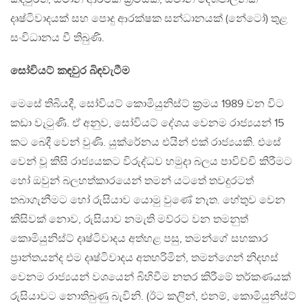
දෘෂ්ටිවාදයක් සහ පොදු ආරක්ෂක සන්ධානයක් (නේටෝ) තුළ
සංවිධානය වී තිබුණි.
සෝවියට් කඳවුර බිඳවැටීම
මෙසේ තිබියදී, සෝවියට් කොමියුනිස්ට් ක්‍රමය 1989 වන විට
කඩා වැටුණි. ඒ අනුව, සෝවියට් දේශය වෙනම රාජ්‍යයන් 15
කට බෙදී වෙන් වුණි. යුක්රේනය එයින් එක් රාජ්‍යයකි. එසේ
වෙන් වූ කිසි රාජ්‍යයකට විරුද්ධව හමුදා බලය පාවිච්චි කිරීමට
හෝ ඔවුන් බලහත්කාරයෙන් තමන් යටතේ තවදුරටත්
තබාගැනීමට හෝ රුසියාව යොමු වුණේ නැත. හේතුව වෙන
කිසිවක් නොව, රුසියාව නමැති මව්රට වන තමනුත්
කොමියුනිස්ට් දෘෂ්ටිවාදය අත්හළ පසු, තමන්ගේ සහකාර
ප්‍රාන්තයන්ද එම දෘෂ්ටිවාදය අතහරිමින්, තමන්ගෙන් නිදහස්
වෙනම රාජ්‍යයන් වශයෙන් බිහිවීම නතර කිරීමේ තර්කණයක්
රුසියාවට නොතිබුණු බැවිනි. (ඊට කලින්, එනම්, කොමියුනිස්ට්