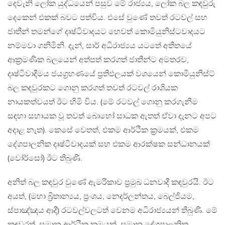
දෙවැනි ලෝක යුද්ධයෙන් පසුව මේ රාජ්‍යය, ලෝක බල කඳවුරු
දෙකෙන් එකක් බවට පත්විය. එසේ වුණේ තවත් රටවල් සහ
ජාතීන් තමන්ගේ දෘෂ්ටිවාදයට හෙවත් කොමියුනිස්ටවාදයට
නම්මවා ගනිමිනි. දැන්, සාර් අධිරාජ්‍යය යටතේ අතීතයේ
ආක්‍රමණික බලයෙන් අත්පත් කරගත් ජාතීන්ට අමතරව,
දෘෂ්ටිවාදීමය ජයග්‍රහණයේ ප්‍රතිඵලයක් වශයෙන් කොමියුනිස්ට්
බල කඳවුරකට ගොනු කරගත් තවත් රටවල් රාශියක
නායකත්වයත් ඊට හිමි විය. (මේ රටවල් ගොනු කරගැනීම
සඳහා සහායක වූ තවත් බොහෝ සාධක ඇතත් ඒවා දැනට අපට
අදාළ නැත). කෙසේ වෙතත්, එකම ආර්ථික ක්‍රමයක්, එකම
දේශපාලනික දෘෂ්ටිවාදයක් සහ එකම ආරක්ෂක සන්ධානයක්
(වෝර්සෝ) ඊට තිබුණි.
අනිත් බල කඳවුර වුණේ ඇමරිකාව ප්‍රමුඛ ධනවාදී කඳවුරයි. ඊට
අයත්, (මහා බ්‍රිතාන්‍යය, ප්‍රංශය, නෙදර්ලන්තය, බෙල්ජියම,
ස්පාඤ්ඤය ආදී) රටවල්වලටත් වෙනම අධිරාජ්‍යයන් තිබුණි. මේ
කඳවුරත්, සමාන ආර්ථික ක්‍රමයක්, සමාන දේශපාලනික