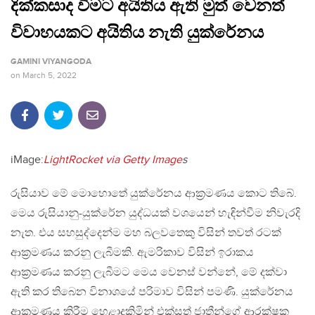
දික්කසාද වීමට අයිතිය ඇති මුත් වෙනත්
විවාහයකට අයිතිය නැති යුක්රේනය
GAMINI VIYANGODA
on
March 5, 2022
iMage:
LightRocket via Getty Image
s
රුසියාව මේ මොහොතේ යුක්රේනය ආක්‍රමණය කොට තිබේ.
මෙය රුසියානු-යුක්රේන යුද්ධයක් වශයෙන් හැඳින්වීම නිවැරදි
නැත. එය සහසුද්දෙන්ම මහ බලවතෙකු විසින් තවත් රටක්
ආක්‍රමණය කරනු ලැබීමකි. ඇමරිකාව විසින් ඉරාකය
ආක්‍රමණය කරනු ලැබීමට මෙය වෙනස් වන්නේ, මේ දක්වා
ඇති කර තිබෙන විනාශයේ පරිමාව විසින් පමණි. යුක්රේනය
ආක්‍රමණය කිරීම හෙළාදකිමින් එක්සත් ජාතීන්ගේ ආරක්ෂක