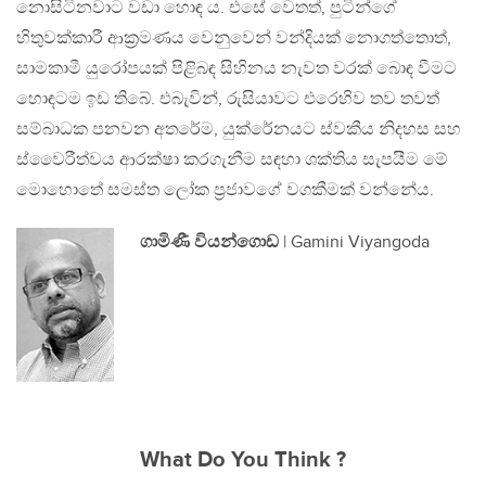
නොසිටිනවාට වඩා හොඳ ය. එසේ වෙතත්, පුටින්ගේ
හිතුවක්කාරී ආක්‍රමණය වෙනුවෙන් වන්දියක් නොගත්තොත්,
සාමකාමී යුරෝපයක් පිළිබඳ සිහිනය නැවත වරක් බොඳ වීමට
හොඳටම ඉඩ තිබේ. එබැවින්, රුසියාවට එරෙහිව තව තවත්
සම්බාධක පනවන අතරේම, යුක්රේනයට ස්වකීය නිදහස සහ
ස්වෛරීත්වය ආරක්ෂා කරගැනීම සඳහා ශක්තිය සැපයීම මේ
මොහොතේ සමස්ත ලෝක ප්‍රජාවගේ වගකීමක් වන්නේය.
ගාමිණී වියන්ගොඩ
| Gamini Viyangoda
What Do You Think ?