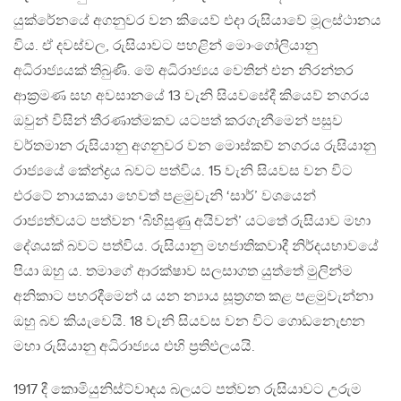
යුක්රේනයේ අගනුවර වන කියෙව් එදා රුසියාවේ මූලස්ථානය
විය. ඒ දවස්වල, රුසියාවට පහළින් මොංගෝලියානු
අධිරාජ්‍යයක් තිබුණි. මේ අධිරාජ්‍යය වෙතින් එන නිරන්තර
ආක්‍රමණ සහ අවසානයේ 13 වැනි සියවසේදී කියෙව් නගරය
ඔවුන් විසින් තීරණාත්මකව යටපත් කරගැනීමෙන් පසුව
වර්තමාන රුසියානු අගනුවර වන මොස්කව් නගරය රුසියානු
රාජ්‍යයේ කේන්ද්‍රය බවට පත්විය. 15 වැනි සියවස වන විට
එරටේ නායකයා හෙවත් පළමුවැනි ‘සාර්’ වශයෙන්
රාජ්‍යත්වයට පත්වන ‘බිහිසුණු අයිවන්’ යටතේ රුසියාව මහා
දේශයක් බවට පත්විය. රුසියානු මහජාතිකවාදී නිර්දයභාවයේ
පියා ඔහු ය. තමාගේ ආරක්ෂාව සලසාගත යුත්තේ මුලින්ම
අනිකාට පහරදීමෙන් ය යන න්‍යාය සූත්‍රගත කළ පළමුවැන්නා
ඔහු බව කියැවෙයි. 18 වැනි සියවස වන විට ගොඩනැෙඟන
මහා රුසියානු අධිරාජ්‍යය එහි ප්‍රතිඵලයයි.
1917 දී කොමියුනිස්ට්වාදය බලයට පත්වන රුසියාවට උරුම