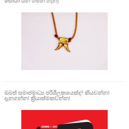
සොයා යන ගමන් ගැන)
ඔබත් සමාජමාධ්‍ය පරිශීලකයෙක්ද? කියවන්න!
දැනගන්න! ක්‍රියාත්මකවන්න!