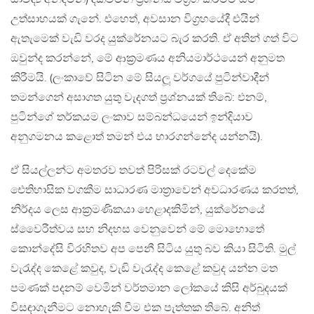
උත්සාහයක් ගැනේ. එහෙත්, අවසාන විග්‍රහයේදී එයින්
ඇතැමෙක් වැඩි වරද යුක්රේනයට බැර කරති. ඒ අතින් ගත් විට
ඔවුන්ද කරන්නේ, මේ ආක්‍රමණය අනියමාර්ථයෙන් අනුමත
කිරීමයි. (ලංකාවේ සිටින මේ සියලූ වර්ගයේ පුටින්වාදීන්
තමන්ගෙන් අසාගත යුතු වැදගත් ප්‍රශ්නයක් තිබේ: එනම්,
පුටින්ගේ තර්කයම ලංකාව සම්බන්ධයෙන් ඉන්දියාව
අනුගමනය කළොත් තමන් එය භාරගන්නේද යන්නයි).
ඒ සියල්ලන්ට අමතරව තවත් පිරිසක් රටවල් දෙකේම
ඓතිහාසික වගකීම සාධාරණ මාත්‍රාවෙන් අවධාරණය කරතත්,
නිර්දය ලෙස ආක්‍රමණිකයා හෙළාදකිමින්, යුක්රේනයේ
ස්වෛරීත්වය සහ නිදහස වෙනුවෙන් මේ මොහොතේ
කොන්දේසි විරහිතව අප පෙනී සිටිය යුතු බව කියා සිටිති. මුල්
වැරැද්ද කෙළේ කවුද, වැඩි වැරැද්ද කෙළේ කවුද යන්න මත
පමණක් පදනම් වෙමින් වර්තමාන ලෝකයේ කිසි අර්බුදයක්
විසඳාගැනීමට නොහැකි වීම එක පැත්තක තිබේ. අනිත්