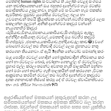
ආදරණීයන්ගේ මතකයන් (අතුරුදහන් කරන ලද
සමීපතමයන්ගේ මතකය අමතක කිරීමට බල කරන
රාජ්‍යක, ඔවුන්ගේ මතකයන් සමග සත්‍ය සහ යුක්තිය