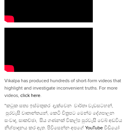
Vikalpa has produced hundreds of short-form videos that
highlight and investigate inconvenient truths. For more
videos,
click here
.
"කටුක සත්‍ය ඉස්මතුකර දැක්වෙන වාර්තා වැඩසටහන්,
පුරවැසි වෘතාන්තයන්, කෙටි චිත්‍රපට මෙන්ම දේශපාලන
සංවාද, සාකච්ඡා, සිය ගණනක් විකල්ප පුරවැසි වෙබ් අඩවිය
නිශ්පාදනය කර ඇත. පිවිසෙන්න අපගේ
YouTube
වීඩියෝ