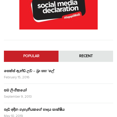
POPULAR
RECENT
සෙක්ස් ඇන්ඩ් ලව් – බ්‍රා සහ ‘ලේ’
February 15, 2016
සම ලිංගිකයෝ
September 9, 2013
පෑඩ් අඳින ගැහැනියකගේ හෘදය සාක්ෂිය
May 10, 2019