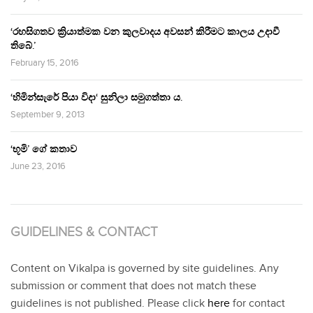
‘රහසිගතව ක්‍රියාත්මක වන කුලවාදය අවසන් කිරීමට කාලය උදාවී
තිබේ.’
February 15, 2016
‘හිමින්සැරේ පියා විදා‘ සුනිලා සමුගත්තා ය.
September 9, 2013
‘භූමි’ ගේ කතාව
June 23, 2016
GUIDELINES & CONTACT
Content on Vikalpa is governed by site guidelines. Any
submission or comment that does not match these
guidelines is not published. Please click
here
for contact