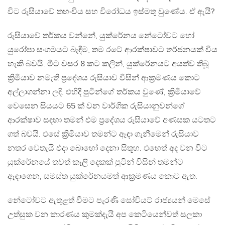
විට රුසියාවේ තහංචිය සහ විරෝධය ඉස්මතු වුණේය. ඒ ඇයි?
රුසියාවේ තර්කය වන්නේ, යුක්රේනය නේටෝවට හෝ
යුරෝපා සංගමයට බැඳීම, තම රටේ ආරක්ෂාවට තර්ජනයක් විය
හැකි බවයි. මීට වසර 8 කට කලින්, යුක්රේනයට අයත්ව තිබූ
ක්‍රිමියාව නමැති ප්‍රදේශය රුසියාව විසින් ආක්‍රමණය කොට
අල්ලාගන්නා ලදි. එහිදී පුටින්ගේ තර්කය වුණේ, ක්‍රිමියාවේ
වෙසෙන සියයට 65 ක් වන වාර්ගික රුසියානුවන්ගේ
ආරක්ෂාව සඳහා තමන් එම ප්‍රදේශය රුසියාවේ අණසක යටතට
ගත් බවයි. එසේ ක්‍රිමියාව තමන්ට ඈඳා ගැනීමෙන් රුසියාව
නතර වෙතැයි එදා බොහෝ දෙනා සිතූහ. එහෙත් අද වන විට
යුක්රේනයේ තවත් කෑලි දෙකක් පුටින් විසින් තමන්ට
ඈඳාගෙන, සමස්ත යුක්රේනයමත් ආක්‍රමණය කොට ඇත.
නේටෝවට ඇතුළත් වීමට පැරණි සෝවියට් රාජ්‍යයන් මෙසේ
උත්සුක වන කාරණය කුමක්දැයි අප කෙටියෙන්වත් සලකා