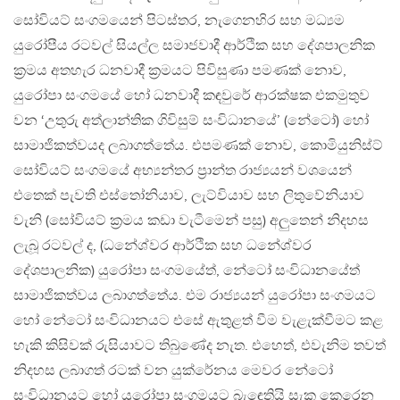
සෝවියට් සංගමයෙන් පිටස්තර, නැගෙනහිර සහ මධ්‍යම
යුරෝපීය රටවල් සියල්ල සමාජවාදී ආර්ථික සහ දේශපාලනික
ක්‍රමය අතහැර ධනවාදී ක්‍රමයට පිවිසුණා පමණක් නොව,
යුරෝපා සංගමයේ හෝ ධනවාදී කඳවුරේ ආරක්ෂක එකමුතුව
වන ‘උතුරු අත්ලාන්තික ගිවිසුම් සංවිධානයේ’ (නේටෝ) හෝ
සාමාජිකත්වයද ලබාගත්තේය. එපමණක් නොව, කොමියුනිස්ට්
සෝවියට් සංගමයේ අභ්‍යන්තර ප්‍රාන්ත රාජ්‍යයන් වශයෙන්
එතෙක් පැවති එස්තෝනියාව, ලැට්වියාව සහ ලිතුවේනියාව
වැනි (සෝවියට් ක්‍රමය කඩා වැටීමෙන් පසු) අලුතෙන් නිදහස
ලැබූ රටවල් ද, (ධනේශ්වර ආර්ථික සහ ධනේශ්වර
දේශපාලනික) යුරෝපා සංගමයේත්, නේටෝ සංවිධානයේත්
සාමාජිකත්වය ලබාගත්තේය. එම රාජ්‍යයන් යුරෝපා සංගමයට
හෝ නේටෝ සංවිධානයට එසේ ඇතුළත් වීම වැළැක්වීමට කළ
හැකි කිසිවක් රුසියාවට තිබුණේද නැත. එහෙත්, එවැනිම තවත්
නිදහස ලබාගත් රටක් වන යුක්රේනය මෙවර නේටෝ
සංවිධානයට හෝ යුරෝපා සංගමයට බැඳෙතියි සැක කෙරෙන