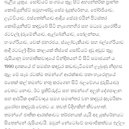
බැලිය යුතුය. සෝවියට් සංගමය තුළ සිටි අභ්‍යන්තරික ප්‍රාන්ත
කොමියුනිස්ට් සමූහාණ්ඩු සේම (යුක්රේනය, ජෝර්ජියාව,
ලැට්වියාව, එස්තෝනියාව ආදිය සේම) එයින් පිටස්තර
කොමියුනිස්ට් කඳවුරේ සිටි නැගෙනහිර සහ මධ්‍යම යුරෝපීය
රටවල්ද (රුමේනියාව, ඇල්බේනියාව, පෝලන්තය,
හංගේරියාව, චෙක් ජනරජය, ස්ලෝවැකියාව සහ බල්ගේරියාව
ආදී රටවල්) දීර්ඝ කාලයක් තිස්සේ සෝවියට් දඬු අඬුව තුළ
රුසියානු මහජාතිකවාදයේ වින්දිතයන් වී සිටි සමාජයන් ය.
1990 දශකයේ ඒ සමස්ත කඳවුර කඩාවැටීමෙන් ලැබුණු නිදහස
තුළ මේ සෑම රටක්ම තමන්ගේ ආරක්ෂාව පතා හැරෙනුයේ
එතෙක් කල් තමන්ව නතු කරගෙන සිටි බලවේගය (රුසියාව)
වෙතට නොව, ඊට ප්‍රතිවිරුද්ධ සහ තමන්ගේ අලුත් දේශපාලන
සහ ආර්ථික දෘෂ්ටිවාදය සමග සමාන්තර වන කඳවුර (ඇමරිකා-
යුරෝපා කඳවුර) වෙතට ය. තවත් විදිහකින් කිවහොත්,
තමන්ගේ ජාතික ආරක්ෂාවට තර්ජනයක් යැයි අද යුක්රේනයට
සිතෙන්නේ රුසියාවයි. ඔවුන් නේටෝවේ සාමාජිකත්වය ඉල්ලා