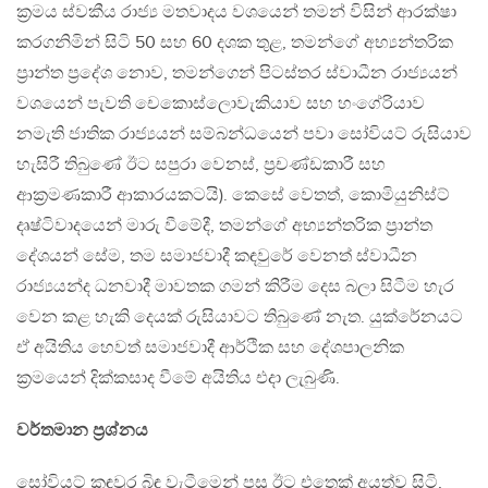
ක්‍රමය ස්වකීය රාජ්‍ය මතවාදය වශයෙන් තමන් විසින් ආරක්ෂා
කරගනිමින් සිටි 50 සහ 60 දශක තුළ, තමන්ගේ අභ්‍යන්තරික
ප්‍රාන්ත ප්‍රදේශ නොව, තමන්ගෙන් පිටස්තර ස්වාධීන රාජ්‍යයන්
වශයෙන් පැවති චෙකොස්ලොවැකියාව සහ හංගේරියාව
නමැති ජාතික රාජ්‍යයන් සම්බන්ධයෙන් පවා සෝවියට් රුසියාව
හැසිරී තිබුණේ ඊට සපුරා වෙනස්, ප්‍රචණ්ඩකාරී සහ
ආක්‍රමණකාරී ආකාරයකටයි). කෙසේ වෙතත්, කොමියුනිස්ට්
දෘෂ්ටිවාදයෙන් මාරු වීමේදී, තමන්ගේ අභ්‍යන්තරික ප්‍රාන්ත
දේශයන් සේම, තම සමාජවාදී කඳවුරේ වෙනත් ස්වාධීන
රාජ්‍යයන්ද ධනවාදී මාවතක ගමන් කිරීම දෙස බලා සිටීම හැර
වෙන කළ හැකි දෙයක් රුසියාවට තිබුණේ නැත. යුක්රේනයට
ඒ අයිතිය හෙවත් සමාජවාදී ආර්ථික සහ දේශපාලනික
ක්‍රමයෙන් දික්කසාද වීමේ අයිතිය එදා ලැබුණි.
වර්තමාන ප්‍රශ්නය
සෝවියට් කඳවුර බිඳ වැටීමෙන් පසු ඊට එතෙක් අයත්ව සිටි,