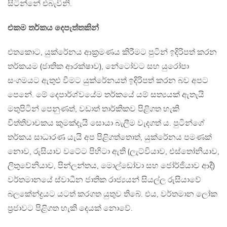
සිටින්නේ එබැවිනි.
එකම තර්කය දෙපැත්තකින්
එතකොට, යුක්රේනය ආක්‍රමණය කිරීමට පුටින් ඉදිරිපත් කරන
තර්කයම (ජාතික ආරක්ෂාව), නේටෝවට සහ යුරෝපා
සංගමයට ඇතුළු වීමට යුක්රේනයත් ඉදිරිපත් කරන බව අපට
පෙනේ. මේ දෙපාර්ශ්වයේම තර්කයේ යම් සත්‍යයක් ඇතැයි
මතුපිටින් පෙනුණත්, වඩාත් තාර්කිකව පිළිගත හැකි
විත්තිවාචකය කුමක්දැයි සොයා බැලීම වැදගත් ය. පුටින්ගේ
තර්කය සාධාරණ යැයි අප පිළිගත්තොත්, යුක්රේනය පමණක්
නොව, රුසියාව වටේට පිහිටා ඇති (ලැට්වියාව, එස්තෝනියාව,
ලිතුවේනියාව, පින්ලන්තය, මොල්ඩෝවා සහ ජෝර්ජියාව ආදී)
වර්තමානයේ ස්වාධීන ජාතික රාජ්‍යයන් සියල්ල රුසියාවේ
බලකේන්ද්‍රයට යටත් කරගත යුතුව තිබේ. එය, වර්තමාන ලෝක
ප්‍රජාවට පිළිගත හැකි දෙයක් නොවේ.