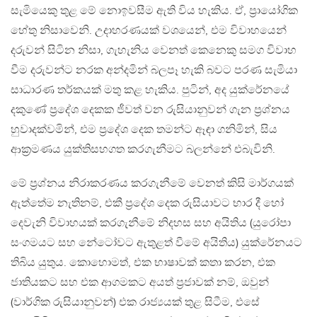
සැමියෙකු තුළ මේ නොඉවසීම ඇති විය හැකිය. ඒ, ප්‍රායෝගික
හේතු නිසාවෙනි. උදාහරණයක් වශයෙන්, එම විවාහයෙන්
දරුවන් සිටින නිසා, ගැහැනිය වෙනත් කෙනෙකු සමග විවාහ
වීම දරුවන්ට නරක අන්දමින් බලපෑ හැකි බවට පරණ සැමියා
සාධාරණ තර්කයක් මතු කළ හැකිය. පුටින්, අද යුක්රේනයේ
දකුණේ ප්‍රදේශ දෙකක ජීවත් වන රුසියානුවන් ගැන ප්‍රශ්නය
හුවාදක්වමින්, එම ප්‍රදේශ දෙක තමන්ට ඈඳා ගනිමින්, සිය
ආක්‍රමණය යුක්තිසහගත කරගැනීමට බලන්නේ එබැවිනි.
මේ ප්‍රශ්නය නිරාකරණය කරගැනීමේ වෙනත් කිසි මාර්ගයක්
ඇත්තේම නැතිනම්, එකී ප්‍රදේශ දෙක රුසියාවට භාර දී හෝ
දෙවැනි විවාහයක් කරගැනීමේ නිදහස සහ අයිතිය (යුරෝපා
සංගමයට සහ නේටෝවට ඇතුළත් වීමේ අයිතිය) යුක්රේනයට
තිබිය යුතුය. කොහොමත්, එක භාෂාවක් කතා කරන, එක
ජාතියකට සහ එක ආගමකට අයත් ප්‍රජාවක් නම්, ඔවුන්
(වාර්ගික රුසියානුවන්) එක රාජ්‍යයක් තුළ සිටීම, එසේ