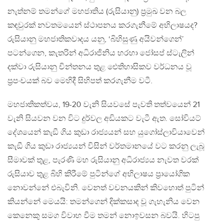
නැත්නම් තමන්ගේ මහජාතිය (රුසියානු) ප්‍රමුඛ වන බල
කඳවුරක් නවතමයෙන් ස්ථාපනය කරගැනීමේ අභිලාෂයද?
රුසියානු මහජාතිකවාදය යනු, ‘බිහිසුණු අයිවන්ගෙන්’
පටන්ගෙන, කැතරින් අධිරාජිනිය හරහා ජෝසප් ස්ටැලින්
දක්වා රුසියානු චින්තනය තුළ ඓතිහාසිකව වර්ධනය වූ
ප්‍රපංචයක් බව මෙහිදී සිහිපත් කරගැනීම වටී.
මහජාතිකත්වය, 19-20 වැනි සියවසේ පැවති තත්වයෙන් 21
වැනි සියවන වන විට දුර්වල අඩියකට වැටී ඇත. සෝවියට්
දේශයෙන් කැඞී ගිය කුඩා රාජ්‍යයන් සහ යුගෝස්ලාවියාවෙන්
කැඞී ගිය කුඩා රාජ්‍යයන් විසින් වර්තමානයේ වට කරනු ලැබූ
සීමාවක් තුළ, පැරණි මහ රුසියානු අධිරාජ්‍යය නැවත වරක්
රුසියාව තුළ බිහි කිරීමේ පුටින්ගේ අභිලාෂය ප්‍රායෝගික
නොවන්නේ එබැවිනි. වෙනත් වචනයකින් කිවහොත් පුටින්
කියන්නේ මෙයයි: තමන්ගෙන් දික්කසාද වූ ගැහැනිය වෙන
කෙනෙකු සමග විවාහ වීම තමන් නොඉවසන බවයි. හිටපු