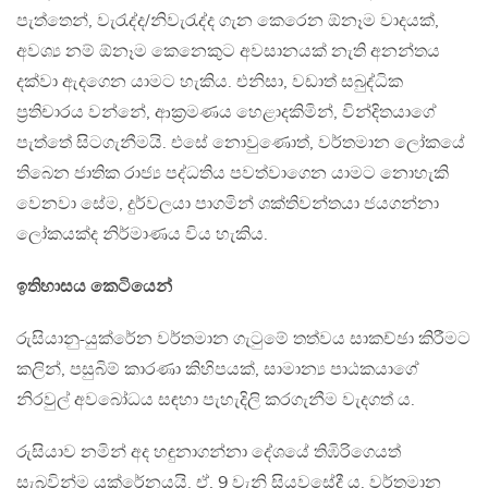
පැත්තෙන්, වැරැද්ද/නිවැරැද්ද ගැන කෙරෙන ඕනෑම වාදයක්,
අවශ්‍ය නම් ඕනෑම කෙනෙකුට අවසානයක් නැති අනන්තය
දක්වා ඇදගෙන යාමට හැකිය. එනිසා, වඩාත් සබුද්ධික
ප්‍රතිචාරය වන්නේ, ආක්‍රමණය හෙළාදකිමින්, වින්දිතයාගේ
පැත්තේ සිටගැනීමයි. එසේ නොවුණොත්, වර්තමාන ලෝකයේ
තිබෙන ජාතික රාජ්‍ය පද්ධතිය පවත්වාගෙන යාමට නොහැකි
වෙනවා සේම, දුර්වලයා පාගමින් ශක්තිවන්තයා ජයගන්නා
ලෝකයක්ද නිර්මාණය විය හැකිය.
ඉතිහාසය කෙටියෙන්
රුසියානු-යුක්රේන වර්තමාන ගැටුමේ තත්වය සාකච්ඡා කිරීමට
කලින්, පසුබිම් කාරණා කිහිපයක්, සාමාන්‍ය පාඨකයාගේ
නිරවුල් අවබෝධය සඳහා පැහැදිලි කරගැනීම වැදගත් ය.
රුසියාව නමින් අද හඳුනාගන්නා දේශයේ තිඹිරිගෙයත්
සැබවින්ම යුක්රේනයයි. ඒ, 9 වැනි සියවසේදී ය. වර්තමාන