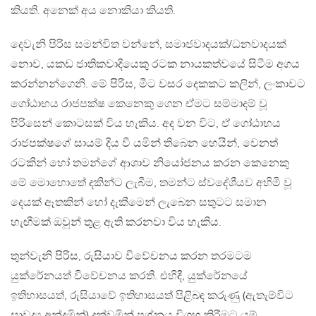
කියති. අනෙක් අය නොකියා කියති.
දෙවැනි පිරිස සමන්විත වන්නේ, සමාජවාදයක්/ධනවාදයක්
නොව, යකඩ ජාතිකවාදියෙකු රටක නායකත්වයේ සිටීම අගය
කරන්නන්ගෙනි. මේ පිරිස, මීට වසර දෙකකට කලින්, ලංකාවට
ගෝඨාභය රාජපක්ෂ කෙනෙකු ගෙන ඒමට සම්මාදම් වූ
පිරිසෙන් කොටසක් විය හැකිය. අද වන විට, ඒ ගෝඨාභය
රාජපක්ෂගේ සායම් දිය වී යමින් තිබෙන හෙයින්, වෙනත්
රටකින් හෝ තමන්ගේ ආශාව නියෝජනය කරන කෙනෙකු
මේ මොහොතේ දකින්ට ලැබීම, තමන්ට ස්වදේශීයව අහිමි වූ
දෙයක් ඈතකින් හෝ දැකීමෙන් ලැබෙන සතුටට සමාන
හැඟීමක් ඔවුන් තුළ ඇති කරනවා විය හැකිය.
තුන්වැනි පිරිස, රුසියාව විවේචනය කරන තරමටම
යුක්රේනයත් විවේචනය කරති. එහිදී, යුක්රේනයේ
ඉතිහාසයත්, රුසියාවේ ඉතිහාසයත් පිළිබඳ කරුණු (ඇතැම්විට
සාවද්‍ය අන්දමින්) දක්වමින් ප්‍රශ්නය විග්‍රහ කිරීමට යම්