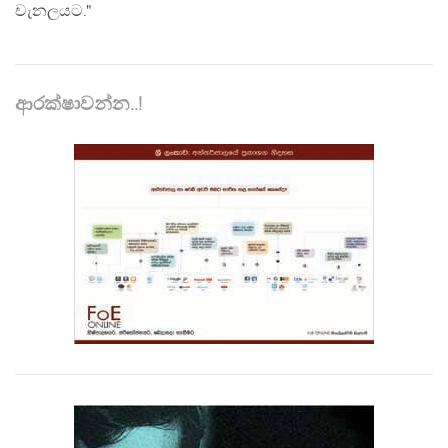
චැනලයට."
ආරක්ෂාවන්න..!