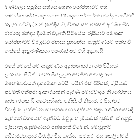
මණ්ඩලය පසුගිය සතියේ ගෙනා යෝජනාවට එහි
සාමාජිකයන් 15 දෙනාගෙන් 11 දෙනෙක් පක්ෂව ඡන්දය පාවිච්චි
කළහ. රටවල් 3 ක් (ඉන්දියාව, චීනය සහ එක්සත් අරාබි එමීර්
රාජ්‍යය) ඡන්දය දීමෙන් වැළකී සිටියේය. රුසියාව පමණක්
යෝජනාවට විරුද්ධව ඡන්දය දුන්නේය. ආක්‍රමණයට පක්ෂ වී
ඇත්තේ ආක්‍රමණිකයා පමණක් බව එහි අදහසයි.
එසේ වෙතත් මේ ආක්‍රමණය අනුමත කරන යම් පිරිසක්
ලංකාවේ සිටිත්. ඔවුන් සියල්ලන් වෙතින් තෙවදෑරුම්
මනෝභාවයක් දෘශ්‍යමාන වෙයි. එයින් එක් පිරිසක්, රුසියාව
තවමත් එක්තරා ආකාරයකින් පැරණි සමාජවාදය නියෝජනය
කරන රටකැයි අචේතනිකව ගනිති. ඒ නිසාම, රුසියාවට
විරුද්ධව යුක්රේනයට සහයෝගය දක්වන කඳවුර අධිරාජ්‍යවාදී
ගැත්තන් වශයෙන් ගැනීමට ඔවුහූ නැමියාවක් දක්වති. ඒ අනුව,
රුසියානු ආක්‍රමණයට පක්ෂපාතී වීමෙන්, මොවුන්ට
අධිරාජ්‍යවාදයට විරුද්ධ විය හැකිය. සමහරු එය කෙලින්මත්