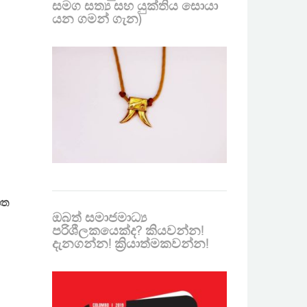
සමග සත්‍ය සහ යුක්තිය සොයා
යන ගමන් ගැන)
ගත
ඔබත් සමාජමාධ්‍ය
පරිශීලකයෙක්ද? කියවන්න!
දැනගන්න! ක්‍රියාත්මකවන්න!