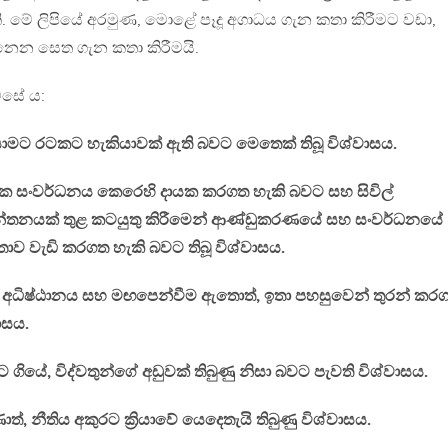
ි. මේ ලිපියේ අරමුණ, මොළේ පෑදූ අගාධය ගැන කතා කිරීමට වඩා,
ෙන සෙත ගැන කතා කිරීමයි.
ෙසේ ය:
 යාමට රටකට හැකියාවක් ඇති බවට මෙතෙක් තිබූ විශ්වාසය.
ටක සංවර්ධනය කෙරෙහි දායක කරගත හැකි බවට සහ සිවිල්
ින්තනයක් තුළ කටයුතු කිරීමෙන් ආණ්ඩුකරණයේ සහ සංවර්ධනයේ
ාව වැඩි කරගත හැකි බවට තිබූ විශ්වාසය.
ු, අධිෂ්ඨානය සහ මඟපෙන්වීම ඇතොත්, ඉතා පහසුවෙන් තුරන් කර
ාසය.
ගියේ, විද්වතුන්ගේ අඩුවක් තිබුණු නිසා බවට පැවති විශ්වාසය.
්, නීතිය අකුරට ක්‍රියාවේ යෙදෙතැයි තිබුණු විශ්වාසය.