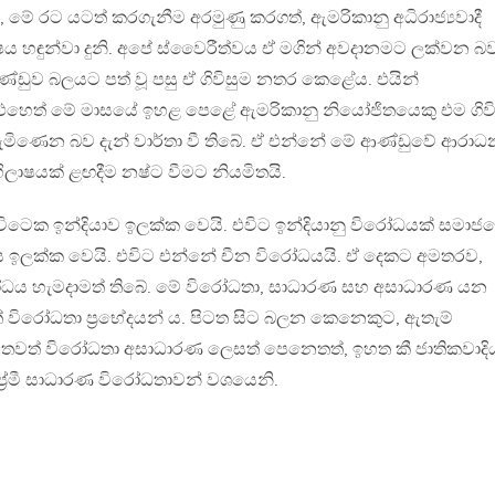
ය, මේ රට යටත් කරගැනීම අරමුණු කරගත්, ඇමරිකානු අධිරාජ්‍යවාදී
ය හඳුන්වා දුනි. අපේ ස්වෛරීත්වය ඒ මගින් අවදානමට ලක්වන බ
ආණ්ඩුව බලයට පත් වූ පසු ඒ ගිවිසුම නතර කෙළේය. එයින්
. එහෙත් මේ මාසයේ ඉහළ පෙළේ ඇමරිකානු නියෝජිතයෙකු එම ගිවි
පැමිණෙන බව දැන් වාර්තා වී තිබේ. ඒ එන්නේ මේ ආණ්ඩුවේ ආරා
 අභිලාෂයක් ළඟදීම නෂ්ට වීමට නියමිතයි.
විටෙක ඉන්දියාව ඉලක්ක වෙයි. එවිට ඉන්දියානු විරෝධයක් සමාජ
 ඉලක්ක වෙයි. එවිට එන්නේ චීන විරෝධයයි. ඒ දෙකට අමතරව,
ෝධය හැමදාමත් තිබේ. මේ විරෝධතා, සාධාරණ සහ අසාධාරණ යන
ත් විරෝධතා ප්‍රභේදයන් ය. පිටත සිට බලන කෙනෙකුට, ඇතැම්
තවත් විරෝධතා අසාධාරණ ලෙසත් පෙනෙතත්, ඉහත කී ජාතිකවාදි
රේමී සාධාරණ විරෝධතාවන් වශයෙනි.