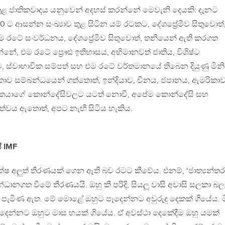
ුළ ජාතිකවාදය යනුවෙන් අදහස් කරන්නේ මෙවැනි දෙයකි: දැනට
 ආසන්න සංඛ්‍යාව තුළ සිටින යම් රටකට, දේශප්‍රේමීව සිතුවොත්
ම රටේ සංවර්ධනය, දේශප්‍රේමීව සිතුවොත්, තනියෙන් ඇති කරගත
නේ, එම රටේ ප්‍රෞඪ ඉතිහාසය, අභිමානවත් ජාතිය, විශිෂ්ට
ීම, ස්වාභාවික සම්පත් සහ එම රටේ වර්තමානයේ තිබෙන දියුණු මිනි
ලංකාව සම්බන්ධයෙන් ගත්තොත්, ඉන්දියාව, චීනය, ජපානය, ඇමරිකා
ෝකයාගේ කොන්දේසිවලට යටත් නොවී, අපේම කොන්දේසි සහ
ීත්වය ඇතොත්, අපට නැඟී සිටිය හැකිය.
 IMF
ක්ෂ අලුත් තීරණයක් ගෙන ඇති බව රටට කීවේය. එනම්, ‘ජාත්‍යන්තර
සන්ධානගත වීමේ තීරණයයි. ඔහු කී පරිදි, සියලූ වාසි අවාසි සලකා බල
ැමිණ ඇත. මේ මොළේ ඔහුට පෑදෙන්නට අවුරුදු දෙකක් ගියේය. 
න්නට ඔහුට මාස හයක් ගියේය. ඒ අවස්ථා දෙකේදීම ඔහු යමක්