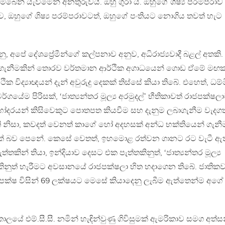
ෙන් යැවීමෙන් අනතුරුවයි. ඔහු ගුරා ය. ඔහුගේ ශිෂ්‍ය පරම්පරාව
, ඔහුගේ ශිෂ්‍ය පරම්පරාවටත්, ඔහුගේ පංතියට නොගිය තවත් හැට
 යනු, අපේ දේශප්‍රේමීන්ගේ කල්පනාව අනුව, අධිරාජ්‍යවාදී බළල් අතකි
 ගැනීමකින් තොරව වර්තමාන ආර්ථික අගාධයෙන් ගොඩ ඒමේ මඟක
ික විද්‍යාඥයන් දැන් අවුරුදු දෙකක් තිස්සේ කියා තිබේ. එහෙත්, ධම්
ගයේම පිරිසක්, ‘ජාත්‍යන්තර මූල්‍ය අරමුදල්’ භීතිකාවත් රාජපක්ෂල
හෝදරයන් කිසිවෙකුට පොතපත කියවීම සහ දැනුම ලබාගැනීම වැදගත
ි නිසා, කවදත් වෙනත් කාගේ හෝ අදහසක් අන්ධ භක්තියෙන් ගැන
යක් බව පෙනේ. කෙසේ වෙතත්, ඉහමොළ රත්වන ගානට රට වැටී ඇත
ැත්තකින් තියා, ඉන්දියාව දෙසට එක පැත්තකිනුත්, ‘ජාත්‍යන්තර මූල්‍ය
කිනුත් හැරීමට අවසානයේ රාජපක්ෂලා හිත හදාගෙන තිබේ. ජාතික
පක්ෂ විසින් 69 ලක්ෂයට මෙසේ කියාදෙනු ලැබීම ඇත්තෙන්ම අගේ
යේ එම්.සී.සී. නමින් හැඳින්වුණු ගිවිසුමක් ඇමරිකාව සමග අත්ස