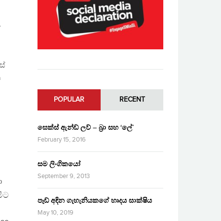
,
ස්
ව
POPULAR
RECENT
සෙක්ස් ඇන්ඩ් ලව් – බ්‍රා සහ ‘ලේ’
February 15, 2016
සම ලිංගිකයෝ
September 9, 2013
ා
මීට
පෑඩ් අඳින ගැහැනියකගේ හෘදය සාක්ෂිය
May 10, 2019