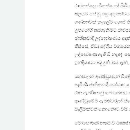
රාජපක්ෂලා විපක්ෂයේ සිටි
බලයට පත් වූ පසු අද තත්වය 
ගණනාවක් කැලේට ගොස් ති
උපයෝගී කරගැනීමට රාජපක්ෂ
ජාතිකවාදී උද්ඝෝෂණය අදත්
තිස්සේ, ඒවා දේශීය වශයෙන
උද්ඝෝෂණ ඇති වී නැත). කෙ
ඉන්දියාවට බදු දුනි. එය දැන්
යහපාලන ආණ්ඩුවෙන් විදේශ
පැමිණි ජාතිකවාදී ගෝඨාභ
රෑක ඇමරිකානු සමාගමකට පව
ආණ්ඩුවේම ඇමතිවරුන් තිද
බැලීමක්වත් නොකොට වීසි කෙ
මොහොතක් නතර වී ටිකක් ක