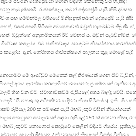
කුටම පවරන දේශප්‍රේමියා මොන විදිහේ කෙනෙකු විය හැකිද?
රනු කැමැත්තෙමි. රාජපක්ෂලා, තමන් දේශප්‍රේමී යැයි කිසි දවසක
රවංශ සහ ගම්මන්පිල වර්ගයේ මිනිසුනුත් තමන් දේශප්‍රේමී යැයි කිසි
හෙත්, එසේ පෙනී සිටීමේ අවශ්‍යතාවක් ඔවුන් හැමෝටම තිබුණි. ඒ,
ෙත්, ඔවුන්ගේ අනුගාමිකයන් ඊට වෙනස් ය. ඔවුන් සැබවින්මත්,
 ගැන විශ්වාස කළෝය. එම ජාතිකවාදය හොඳටම නියෝජනය කරන්නේ
්වාස කළෝය. දැන්, ගෝඨාභය රාජපක්ෂගේ පාලනය තුළ මොළේ පෑදී
ලට’ නොයාමට මේ ආණ්ඩුව මෙතෙක් කල් තීරණයක් ගෙන සිටි බැවින්,
ියලේ අගය ආරක්ෂා කරගැනීමේ මහාමේරු ප්‍රයත්නයක් ගැනීමට අජ
 (ඩොලර් හිඟ වන විට, ස්වාභාවිකවම රුපියලේ අගය බාල්දු වෙයි. එහෙ
මි’’ යි මහබැංකු අධිපතිවරයා දිව්රා කියා සිටියේය). ඉතිං, ගිය සත
ම රුපියල 200 ක් පමණක් යැයි මහබැංකුව විසින් නියෝගයක්
් කොළඹ කොටුවේ ඩොලරයක් සඳහා රුපියල් 250 ක් ගෙවන නිසා, ර
හබැංකුවට නොගොස් කොටුවේ කෙලින් වීදියට ගියේය. ප්‍රතිඵල
්ථාවේ ඩොලර් බිලියන 7 ක් වශයෙන් තිබූ අපේ විදේශ විනිමය