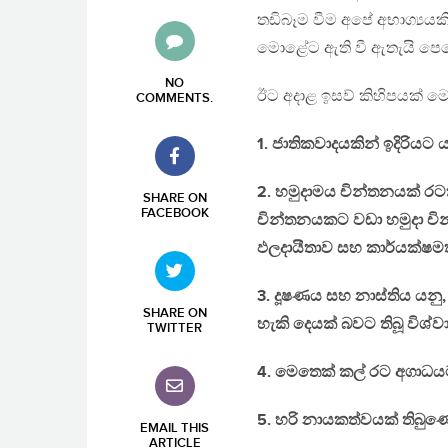
තඩිබෑම වීම අපේ අභාග්‍යයක
මොළේට ඇති වී ඇතැයි පෙන
NO
ඊට අදාළ ඉසව් කිහිපයක් ම
COMMENTS
.
1. ජාතිකවාදයකින් ඉදිරියට
2. හමුදාමය චින්තනයක් ර
SHARE ON
FACEBOOK
චින්තනයකට වඩා හමුදා ච
ඵලදායීතාව සහ කාර්යක්ෂමත
3. දූෂණය සහ නාස්තිය යන
SHARE ON
හැකි දෙයක් බවට තිබූ විශ්ව
TWITTER
4. මෙතෙක් කල් රට අගාධයට 
5. හරි නායකත්වයක් තිබුණොත
EMAIL THIS
ARTICLE