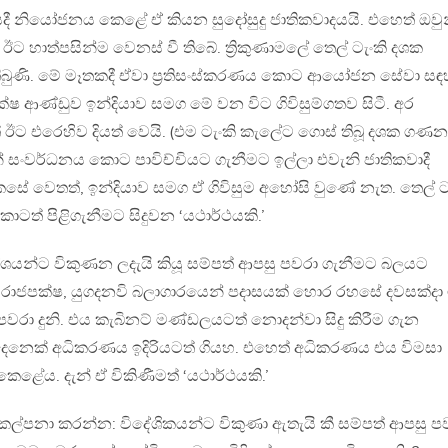
යදී නියෝජනය කෙළේ ඒ කියන සුදෝසුදු ජාතිකවාදයයි. එහෙත් ඔවු
ඊට හාත්පසින්ම වෙනස් වී තිබේ. ත්‍රිකුණාමලේ තෙල් ටැංකි දශක
බුණි. මේ මෑතකදී ඒවා ප්‍රතිසංස්කරණය කොට ආයෝජන සේවා සඳ
 ආණ්ඩුව ඉන්දියාව සමග මේ වන විට ගිවිසුම්ගතව සිටී. අර
 ඊට එරෙහිව දියත් වෙයි. (එම ටැංකි කැලේට ගොස් තිබූ දශක ගණ
් සංවර්ධනය කොට පාවිච්චියට ගැනීමට ඉල්ලා එවැනි ජාතිකවාදී
සේ වෙතත්, ඉන්දියාව සමග ඒ ගිවිසුම අහෝසි වුණේ නැත. තෙල් ට
, කාටත් පිළිගැනීමට සිදුවන ‘යථාර්ථයකි.’
යන්ට විකුණන ලදැයි කියූ සම්පත් ආපසු පවරා ගැනීමට බලයට
ය රාජපක්ෂ, යුගදනවි බලාගාරයෙන් පදාසයක් හොර රහසේ දවසක්දා
රා දුනි. එය කැබිනට් මණ්ඩලයටත් නොදන්වා සිදු කිරීම ගැන
ෙනෙක් අධිකරණය ඉදිරියටත් ගියහ. එහෙත් අධිකරණය එය විමසා
ළේය. දැන් ඒ විකිණීමත් ‘යථාර්ථයකි.’
ල්පනා කරන්න: විදේශිකයන්ට විකුණා ඇතැයි කී සම්පත් ආපසු ප