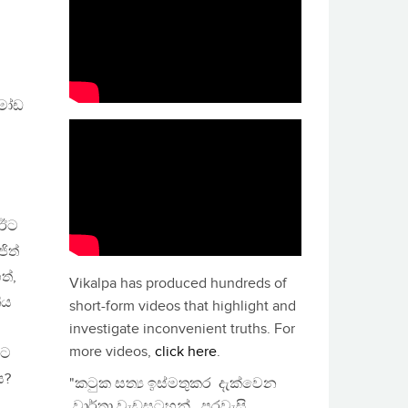
 මෝඩ
 ඊට
ිත්
ත්,
Vikalpa has produced hundreds of
ිය
short-form videos that highlight and
investigate inconvenient truths. For
more videos,
click here
.
ටට
ය?
"කටුක සත්‍ය ඉස්මතුකර දැක්වෙන
වාර්තා වැඩසටහන්, පුරවැසි