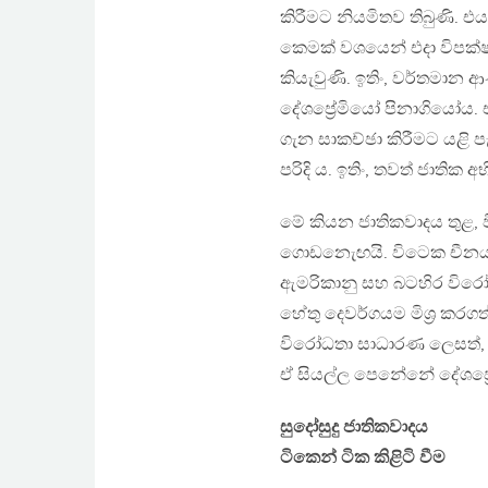
කිරීමට නියමිතව තිබුණි. එ
කෙමක් වශයෙන් එදා විපක්ෂ
කියැවුණි. ඉතිං, වර්තමාන 
දේශප්‍රේමියෝ පිනාගියෝය
ගැන සාකච්ඡා කිරීමට යළි 
පරිදි ය. ඉතිං, තවත් ජාතික
මේ කියන ජාතිකවාදය තුළ, 
ගොඩනැෙඟයි. විටෙක චීනය
ඇමරිකානු සහ බටහිර විර
හේතු දෙවර්ගයම මිශ්‍ර කරග
විරෝධතා සාධාරණ ලෙසත්, 
ඒ සියල්ල පෙනේනේ දේශප්‍
සුදෝසුදු ජාතිකවාදය
ටිකෙන් ටික කිළිටි වීම