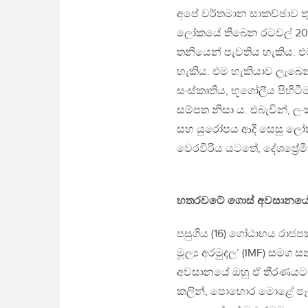
අපේ වර්තමාන සාකච්ඡාව ත
ලෝකයේ තිබෙන රටවල් 200 ට
තනියෙන් පැවතිය හැකිය. එ
හැකිය. එම හැකියාව ලැබෙන්
සංස්කෘතිය, භූගෝලීය පිහිට
සම්පත නිසා ය. එබැවින්, 
සහ යුරෝපය ආදී සෙසු ල
වෙරවීරිය යටතේ, දේශප්‍රේම
හතරවටේ ගොස් අවසානයේ
පසුගිය (16) ගෝඨාභය රාජප
මූල්‍ය අරමුදල’ (IMF) සමග 
අවසානයේ ඔහු ඒ තීරණයට ප
කලින්, පොහොර මොළේ පෑදෙ