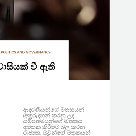
,
POLITICS AND GOVERNANCE
ියක් වී ඇති
ආදරණීයන්ගේ මතකයන්
(අතුරුදහන් කරන ලද
.
සමීපතමයන්ගේ මතකය
අමතක කිරීමට බල කරන
රාජ්‍යක, ඔවුන්ගේ මතකයන්