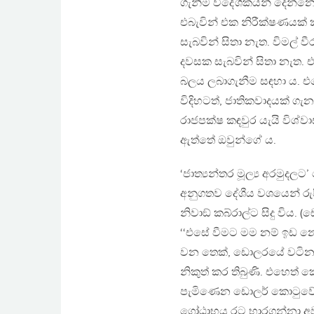
ගැනීම විදේශිකයන් දෙන්නෙ
එබැවින් එක නිරීක්ෂණයක් ක
සැබවින් සිතා නැත. විමල් වී
දවසක සැබවින් සිතා නැත. එ
බලය ලබාගැනීම සඳහා ය. එහ
විදිහටත්, ජාතිකවාදයක්
රාජපක්ෂ කඳවුර යැයි විශ
ඇත්තේ ඔවුන්ගේ ය.
‘ජාත්‍යන්තර මූල්‍ය අරමුද
අනුගතව දේශීය වශයෙන් රුප
නිවාඞ් කබ්රාල්ට සිදු විය.
‘‘එසේ වීමට මම නම් ඉඩ නොදෙ
වන තෙක්, ඩොලරයේ වටිනාක
නිකුත් කර තිබුණි. එහෙත
පැමිණෙන ඩොලර් කොටුවේ ම
ගෝඨාභය රට භාරගන්නා අවස