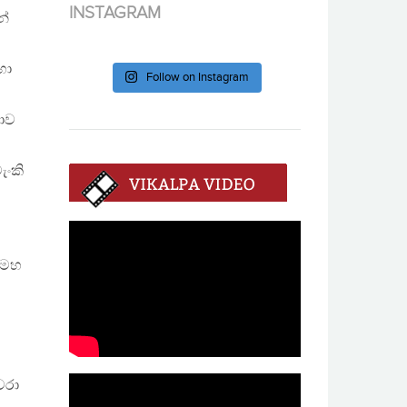
INSTAGRAM
න්
හා
Follow on Instagram
නාව
ැංකි
 මහ
වරා