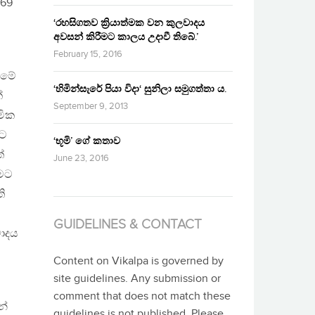
 69
‘රහසිගතව ක්‍රියාත්මක වන කුලවාදය
අවසන් කිරීමට කාලය උදාවී තිබේ.’
February 15, 2016
. මේ
‘හිමින්සැරේ පියා විදා‘ සුනිලා සමුගත්තා ය.
්
September 9, 2013
මික
ාට
‘භූමි’ ගේ කතාව
්
June 23, 2016
ීමට
ි
GUIDELINES & CONTACT
වාදය
Content on Vikalpa is governed by
site guidelines. Any submission or
comment that does not match these
න්
guidelines is not published. Please