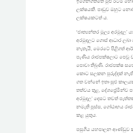
ඉගෙනගත්තේ මුළු රටම හොම්බ
ලක්ෂයකි. පාඩුව ඔහුට නොව
ලක්ෂයකටත් ය.
‘ජාත්‍යන්තර මූල්‍ය අරමුදල’
අරමුදලට ගොස් ආධාර ලබා
නැතැයි, මෙරටේ පිළිගත් ආර්ථ
පැණිය රාජපක්ෂලාට පෙවූ වර්
පොවා තිබුණි. රාජපක්ෂ ස
කොට සලකන පුරුද්දක් නැත
ගත වන්නේ ඉතා සුළු කාල
තත්වය තුළ, දේශප්‍රේමීන්ව ප
අරමුදල’ දෙසට තවත් පැත්ත
නමැති පුස්ස, ගෝඨාභය රාජ
කළ යුතුය.
පසුගිය යහපාලන ආණ්ඩුව කාල