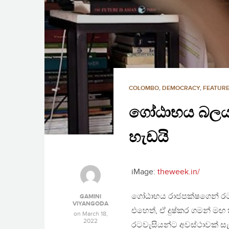
COLOMBO
,
DEMOCRACY
,
FEATURE
ගෝඨාභය බලයට
හැඩයි
iMage:
theweek.in/
ගෝඨාභය රාජපක්ෂගෙන් රටව
GAMINI
VIYANGODA
එහෙත්, ඒ දුෂ්කර ගමන් ම
on
March 18,
2022
රටවැසියන්ට අවස්ථාවක් සැ