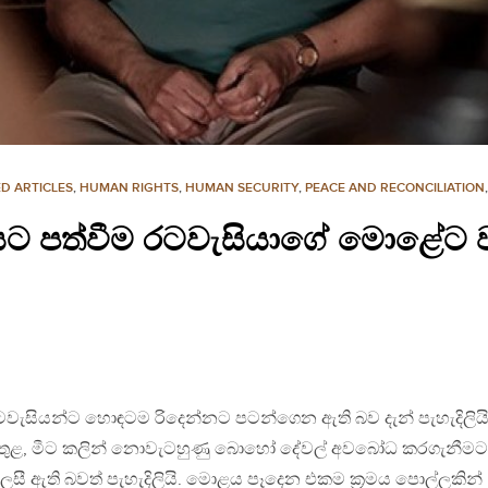
D ARTICLES
,
HUMAN RIGHTS
,
HUMAN SECURITY
,
PEACE AND RECONCILIATION
 පත්වීම රටවැසියාගේ මොළේට වාස
ැසියන්ට හොඳටම රිදෙන්නට පටන්ගෙන ඇති බව දැන් පැහැදිලියි
ඟ තුළ, මීට කලින් නොවැටහුණු බොහෝ දේවල් අවබෝධ කරගැනීමට
ලසී ඇති බවත් පැහැදිලියි. මොළය පෑදෙන එකම ක්‍රමය පොල්ලකින්