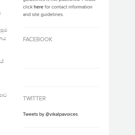
click
here
for contact information
ව
and site guidelines.
සුම
ධනය
FACEBOOK
යේ
යාට
TWITTER
Tweets by @vikalpavoices