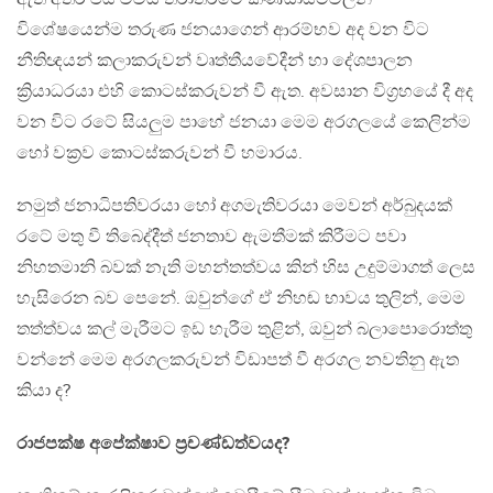
විශේෂයෙන්ම තරුණ ජනයාගෙන් ආරම්භව අද වන විට
නීතිඥයන් කලාකරුවන් වෘත්තීයවේදීන් හා දේශපාලන
ක්‍රියාධරයා එහි කොටස්කරුවන් වී ඇත. අවසාන විග්‍රහයේ දී අද
වන විට රටේ සියලුම පාහේ ජනයා මෙම අරගලයේ කෙලින්ම
හෝ වක්‍රව කොටස්කරුවන් වී හමාරය.
නමුත් ජනාධිපතිවරයා හෝ අගමැතිවරයා මෙවන් අර්බුදයක්
රටේ මතු වී තිබෙද්දීත් ජනතාව ඇමතීමක් කිරීමට පවා
නිහතමානි බවක් නැති මහන්තත්වය කින් හිස උදුම්මාගත් ලෙස
හැසිරෙන බව පෙනේ. ඔවුන්ගේ ඒ නිහඬ භාවය තුලින්, මෙම
තත්ත්වය කල් මැරීමට ඉඩ හැරීම තුළින්, ඔවුන් බලාපොරොත්තු
වන්නේ මෙම අරගලකරුවන් විඩාපත් වී අරගල නවතිනු ඇත
කියා ද?
රාජපක්ෂ අපේක්ෂාව ප්‍රචණ්ඩත්වයද?