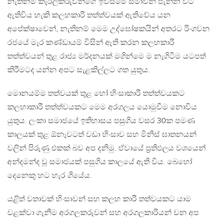
නැතිනම් කැරලිකරුවන්ගේ ඉවසීමේ සීමාවන් පැන්න විට
ඇතිවිය හැකි කලහකාරී තත්ත්වයක් ඇතිවේය යන
අපේක්ෂාවෙන්, නැතිනම් මෙම උද්ඝෝෂකයින් අතරට රිංගවන
රජයේ මැර කණ්ඩායම් විසින් ඇති කරන කලහකාරී
තත්ත්වයන් තුළ රාජ්‍ය මර්දනයක් මගින්මෙ ම නැගිටීම යටපත්
කිරීමටද යන්න අපට සැළකිල්ලට ගත යුතුය.
මොනයම්ම තත්වයක් තුළ හෝ හිංසාකාරී තත්ත්වයකට
කලහාකාරී තත්ත්වයකට මෙම අරගලය යොමුවීම නොවිය
යුතුය. ලංකා සමාජයේ ඉතිහාසය පසුගිය වසර 30ක පමණ
කාලයක් තුළ ඕනෑවටත් වඩා හිංසාව සහ මිනිස් ඝාතනයන්
වලින් පිරුණු එකක් බව අප දනිමු. ඒවායේ ප්‍රතිඵලය වශයෙන්
අන්දමන්ද වූ සමාජයක් පසුගිය කාලයේ ඇති විය. බෙහෝ
දෙනෙකු හට හැර ගියේය.
යළිත් වතාවක් හිංසාවන් සහ කලහ කාරී තත්වයකට යාම
වළක්වා ගැනීම අරගලකරුවන් සහ අරගලකාරියන් වන අප