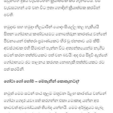
ඔවුන්ගේ දුෂ්ඨ වැඩසටහන් ක්‍රියාත්මක කර ගැනීමටයි. එම
වැඩසටහන් මේ වන විට ඉතා හොඳින් ක්‍රියාත්මක කරමින්
පවතී.
හමුදාව සහ හමුදා නිලධාරින් යොදා සියල්ල කල හැකියයි
සිතන ගෝඨාභය කණ්ඩායමට නොතේරුන කාරණය වන්නේ
පීඩනයෙන් එක්තරා ප්‍රමාණයකට හිර වූ ජනතාව යම් කිසි
අවස්ථාවක එහි සීමාවන් පැන්න විට අත්‍යන්තයෙන්ම නැගිට
සටන් කරන තත්ත්වයකට පත් වන බවයි. අද එය සිදුවී ඇත්තේ
ගෝඨාභයට රට පාලනය කරගත නොහැකි තත්ත්වයකට රට
පත් කරමිනි.
ගෝටා ගෝ හෝම් – මෙතැනින් කොතැනටද?
නමුත් මෙම සටන් පාඨ තුලම මතුවන ඊළඟ කාරණය වන්නේ
ගෝඨා ගෙදර යවා පත් කරගන්න එකා මොකාද යන්න අප
කාටවත් අවබෝධයක් තිබේද යන්නයි. මෙම අර්බුදයට සැබෑ