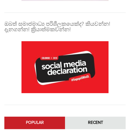
ඔබත් සමාජමාධ්‍ය පරිශීලකයෙක්ද? කියවන්න!
දැනගන්න! ක්‍රියාත්මකවන්න!
POPULAR
RECENT