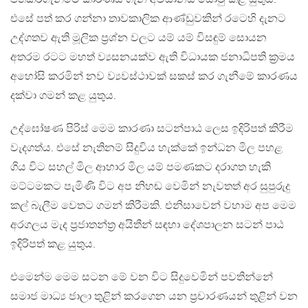
එසේ පත් කර ගන්නා තාවකාලික ආණ්ඩුවකින් රටෙහි දැනට
උද්ගතව ඇති මූලික ප්‍රශ්න වලට යම් යම් විසඳුම් සොයන
අතරම රටට මහත් ව්‍යසනයක්ව ඇති විධායක ජනාධිපති ක්‍රමය
අහෝසි කරමින් නව ව්‍යවස්ථාවක් සකස් කර ගැනීමේ කාරණය
දක්වා ගමන් කළ යුතුය.
උද්ඝෝෂණ පිරිස් මෙම කාරණා සටන්පාඨ ලෙස ඉදිරිපත් කිරීම
වැදගත්ය. එසේ නැතිනම් සිදුවිය හැක්කේ ඉන්ධන මිල පහළ
ගිය විට සහල් මිල ආහාර මිල යම් පමණකට දරාගත හැකි
මට්ටමකට පැමිණි විට අප නිහඬ වෙමින් නැවතත් අර සුපුරුදු
කල් බැලීම වෙතට ගමන් කිරීමකි. එනිසාවෙන් වහාම අප මෙම
අරගලය මැද ප්‍රජාතන්ත්‍ර අයිතීන් සඳහා දේශපාලන සටන් පාඨ
ඉදිරිපත් කළ යුතුය.
එමෙන්ම මෙම සටන මේ වන විට සිදුවෙමින් පවතින්නේ
සමාජ මාධ්‍ය ජාලා තුළින් කරගෙන යන ප්‍රචාරණයන් තුළින් වන