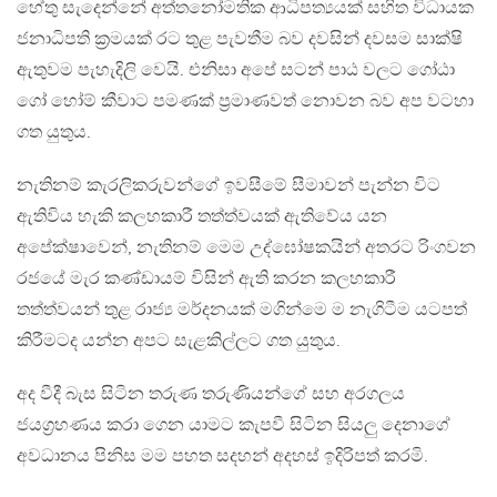
හේතු සැදෙන්නේ අත්තනෝමතික ආධිපත්‍යයක් සහිත විධායක
ජනාධිපති ක්‍රමයක් රට තුළ පැවතීම බව දවසින් දවසම සාක්ෂි
ඇතුවම පැහැදිලි වෙයි. එනිසා අපේ සටන් පාඨ වලට ගෝඨා
ගෝ හෝම් කීවාට පමණක් ප්‍රමාණවත් නොවන බව අප වටහා
ගත යුතුය.
නැතිනම් කැරලිකරුවන්ගේ ඉවසීමේ සීමාවන් පැන්න විට
ඇතිවිය හැකි කලහකාරී තත්ත්වයක් ඇතිවේය යන
අපේක්ෂාවෙන්, නැතිනම් මෙම උද්ඝෝෂකයින් අතරට රිංගවන
රජයේ මැර කණ්ඩායම් විසින් ඇති කරන කලහකාරී
තත්ත්වයන් තුළ රාජ්‍ය මර්දනයක් මගින්මෙ ම නැගිටීම යටපත්
කිරීමටද යන්න අපට සැළකිල්ලට ගත යුතුය.
අද වීදී බැස සිටින තරුණ තරුණියන්ගේ සහ අරගලය
ජයග්‍රහණය කරා ගෙන යාමට කැපවී සිටින සියලු දෙනාගේ
අවධානය පිනිස මම පහත සදහන් අදහස් ඉදිරිපත් කරමි.