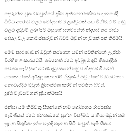
දෙවැන්න වූයේ ඔවුන්ගේ දූෂිත අත්තනෝමතික පාලනයේදී
විවිධ අපරාධ වලට චෝදනාවට ලක්වූවන් සහ මිනීමැරුම් නඩු
වලට දඬුවම් ලබා සිටි ඔහුගේ සහචරයින් නිදහස් කර රාජ්‍ය
දේපල වල කොටස්කරුවන් බවට ඔවුන් නැවතත් පත් කිරීමයි.
මෙම කාරණාවන් ඔවුන් කරගෙන යමින් පවතින්නේ ලැජ්ජා
විරහිත ආකාරයටයි. මෙතෙක් රටේ අර්බුද මතුවී තියෙද්දිත්
චොකා මල්ලිගේ මරණ දඬුවමෙන් ඔහුව නිදහස් වීමෙන්
පෙනෙන්නේ අර්බුද කොතරම් තිබුණත් ඔවුන්ගේ වැඩසටහන
නොවැරදීම ඔවුන් ක්‍රියාත්මක කරමින් පවතින බවයි.
දුෂ්ඨ වැඩසටහන් ක්‍රියාත්මකයි
එනිසා යම් කිසිවකු සිතන්නේ නම් ගෝඨාභය රාජපක්ෂ
පැමිණියේ රටේ ජනතාවගේ ප්‍රශ්න විසඳීමට ය කියා ඔවුන් තම
මූලික සිතුවිලෙන්ම වැරදි තැනක සිටි. ඔවුන් පැමිණියේ