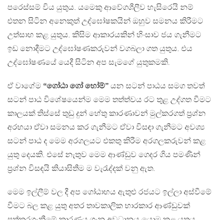
පරෙස්සම් විය යුතුය. යමෙකු ආවේගශීලීව හැසිරෙයි නම්
එතන සිටින අනෙකුත් උද්ඝෝෂකයින් ඔහුව සමනය කිරීමට
උත්සාහ කළ යුතුය. කිසිම ආකාරයකින් හිංසාව ජය ගැනීමට
ඉඩ නොදීමට උද්ඝෝෂණකරුවන් වගබලා ගත යුතුය. එය
උද්ඝෝෂණයේ යෙදී සිටින අප සැමගේ යුතුකමකි.
ඒ වාගේම
“ගෝඨා ගෝ හෝම්”
යන සටන් පාඨය සමග තවත්
සටන් පාඨ විශේෂයෙන්ම මෙම තත්ත්වය රට තුළ උද්ගත වීමට
කාලයක් තිස්සේ තුඩු දුන් හේතු කාරණාවන් මුල්කරගත් ප්‍රශ්න
අරභයා ඒවා සමනය කර ගැනීමට ඒවා විසඳා ගැනීමට අවශ්‍ය
සටන් පාඨ ද මෙම අරගලයට එකතු කිරීම අරගලකරුවන් කළ
යුතු දෙයකි. එසේ නැතුව මෙම ආණ්ඩුව ගෙදර ගිය පමණින්
ප්‍රශ්න විසඳයි කියාසිතීම ම වැරැද්දක් වනු ඇත.
මෙම ඉල්ලීම් වල දී අප ගෝඨාභය ඇතුළු රජයට ඉල්ලා අස්වීමේ
වීමට බල කළ යුතු අතර තාවකාලික භාරකාර ආණ්ඩුවක්
පත්කරගැනීමේ කාරණය ගැන අවධානය යොමු කළ යුතුය.