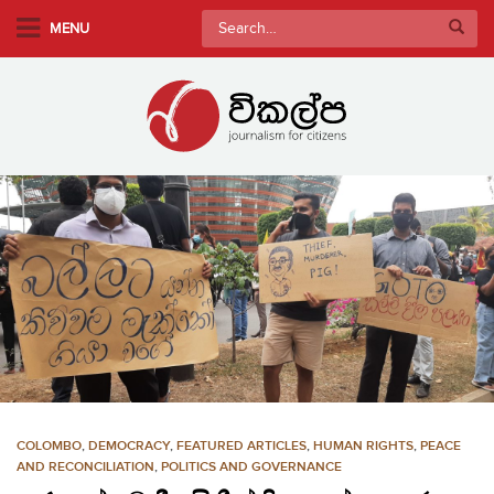
S
Search
MENU
k
for:
i
p
t
o
m
a
i
n
c
o
n
t
e
n
COLOMBO
,
DEMOCRACY
,
FEATURED ARTICLES
,
HUMAN RIGHTS
,
PEACE
t
AND RECONCILIATION
,
POLITICS AND GOVERNANCE