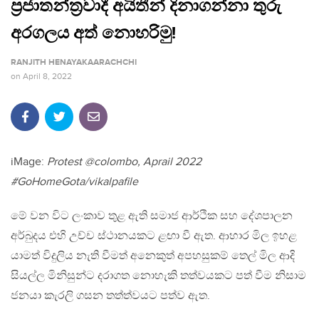
ප්‍රජාතන්ත්‍රවාදී අයිතීන් දිනාගන්නා තුරු
අරගලය අත් නොහරිමු!
RANJITH HENAYAKAARACHCHI
on
April 8, 2022
iMage:
Protest @colombo, Aprail 2022
#GoHomeGota/vikalpafile
මේ වන විට ලංකාව තුළ ඇති සමාජ ආර්ථික සහ දේශපාලන
අර්බුදය එහි උච්ච ස්ථානයකට ළඟා වී ඇත. ආහාර මිල ඉහළ
යාමත් විදුලිය නැති වීමත් අනෙකුත් අපහසුකම් තෙල් මිල ආදි
සියල්ල මිනිසුන්ට දරාගත නොහැකි තත්වයකට පත් වීම නිසාම
ජනයා කැරලි ගසන තත්ත්වයට පත්ව ඇත.