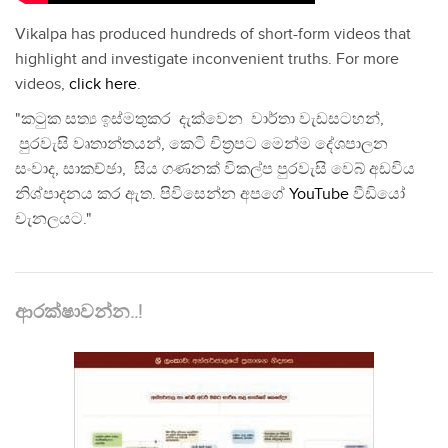
Vikalpa has produced hundreds of short-form videos that
highlight and investigate inconvenient truths. For more
videos,
click here
.
"කටුක සත්‍ය ඉස්මතුකර දැක්වෙන වාර්තා වැඩසටහන්,
පුරවැසි වෘතාන්තයන්, කෙටි චිත්‍රපට මෙන්ම දේශපාලන
සංවාද, සාකච්ඡා, සිය ගණනක් විකල්ප පුරවැසි වෙබ් අඩවිය
නිශ්පාදනය කර ඇත. පිවිසෙන්න අපගේ
YouTube
වීඩියෝ
චැනලයට."
ආරක්ෂාවන්න..!