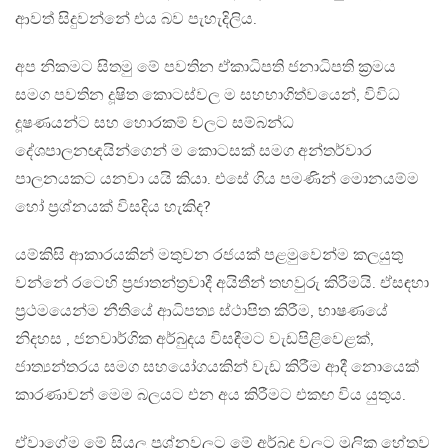
ආවත් සිදුවන්නේ එය බව පැහැදිලිය.
අප නිකමට සිතමු මේ පවතින ඒකාධිපති ජනාධිපති ක්‍රමය
සමග පවතින දූෂිත කොටස්වල ම සහභාගිත්වයෙන්, විවිධ
දූෂණයන්ට සහ හොරකම් වලට සම්බන්ධ
දේශපාලනඥයින්ගෙන් ම කොටසක් සමග අන්තර්වාර
පාලනයකට යනවා යයි කියා. එසේ ගිය පමණින් මොනයම්ම
හෝ ප්‍රශ්නයක් විසදිය හැකිද?
යම්කිසි ආකාරයකින් මතුවන රජයක් පළමුවෙන්ම කලයුතු
වන්නේ රටෙහි ප්‍රජාතන්ත්‍රවාදී අයිතීන් තහවුරු කිරීමයි. ඒසඳහා ‍
ප්‍රථමයෙන්ම නීතියේ ආධිපත්‍ය ස්ථාපිත කිරීම, භාෂණයේ
නිදහස , ජනවාර්ගික අර්බුදය විසඳීමට වැඩපිළිවෙළක්,
ජාත්‍යන්තරය සමග සහයෝගයකින් වැඩ කිරීම ආදී නොයෙක්
කාරණාවන් මෙම බලයට එන අය කිරීමට එකඟ විය යුතුය.
ඒවාගේම මේ සියලු ප්‍රශ්නවලට මේ අර්බුද වලට මූලික හේතුව