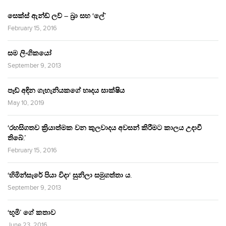
සෙක්ස් ඇන්ඩ් ලව් – බ්‍රා සහ ‘ලේ’
February 15, 2016
සම ලිංගිකයෝ
September 9, 2013
පෑඩ් අඳින ගැහැනියකගේ හෘදය සාක්ෂිය
May 10, 2019
‘රහසිගතව ක්‍රියාත්මක වන කුලවාදය අවසන් කිරීමට කාලය උදාවී
තිබේ.’
February 15, 2016
‘හිමින්සැරේ පියා විදා‘ සුනිලා සමුගත්තා ය.
September 9, 2013
‘භූමි’ ගේ කතාව
June 23, 2016