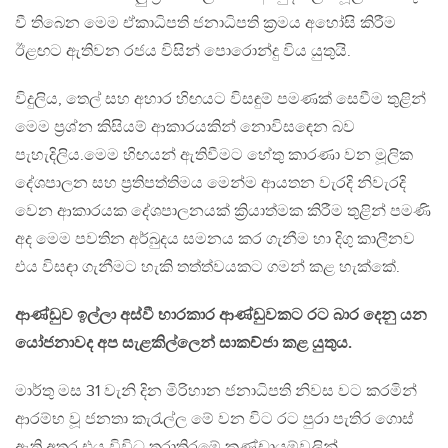
වී තිබෙන මෙම ඒකාධිපති ජනාධිපති ක්‍රමය අහෝසි කිරීම
ඊළඟට ඇතිවන රජය විසින් පොරොන්දු විය යුතුයි.
විදුලිය, තෙල් සහ අහාර හිඟයට විසඳුම් පමණක් සෙවීම තුළින්
මෙම ප්‍රශ්න කිසියම් ආකාරයකින් නොවිසඳෙන බව
පැහැදිලිය.මෙම හිඟයන් ඇතිවීමට හේතු කාරණා වන මූලික
දේශපාලන සහ ප්‍රතිපත්තිමය මෙන්ම ආයතන වැරදි නිවැරදි
වෙන ආකාරයක දේශපාලනයක් ක්‍රියාත්මක කිරීම තුළින් පමණි
අද මෙම පවතින අර්බුදය සමනය කර ගැනීම හා දිගු කාලීනව
එය විසඳා ගැනීමට හැකි තත්ත්වයකට ගමන් කළ හැක්කේ.
ආණ්ඩුව ඉල්ලා අස්වී භාරකාර ආණ්ඩුවකට රට බාර දෙනු යන
යෝජනාවද අප සැළකිල්ලෙන් සාකච්ජා කළ යුතුය.
මාර්තු මස 31 වැනි දින මිරිහාන ජනාධිපති නිවස වට කරමින්
ආරම්භ වූ ජනතා කැරැල්ල මේ වන විට රට පුරා පැතිර ගොස්
ඇති අතර එය විවිධ තරාතිරමේ කණ්ඩායම්වලින්