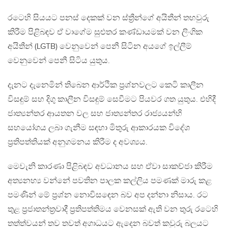
රටෙහි සියයට පනස් දෙකක් වන ස්ත්‍රීන්ගේ අයිතීන් තහවුරු
කිරීම පිළිබඳව ඒ වාගේම සුළුතර කණ්ඩායමක් වන ලිංගික
අයිතීන් (LGTB) වෙනුවෙන් පෙනී සිටින අයගේ ඉල්ලීම්
වෙනුවෙන් පෙනී සිටිය යුතුය.
දැනට දැනෙමින් තිබෙන ආර්ථික ප්‍රශ්නවලට කෙටි කාලීන
විසඳුම් සහ දිගු කාලීන විසඳුම් සෙවීමට පියවර ගත යුතුය. එහිදී
ජාත්‍යන්තර ආයතන වල සහ ජාත්‍යන්තර රාජ්‍යයන්හි
සහයෝගය ලබා ගැනීම සඳහා මිතුරු ආකාරයක විදේශ
ප්‍රතිපත්තියක් අනුගමනය කිරීම ද අවශ්‍යය.
මෙවැනි කාරණා පිළිබඳව අවධානය සහ ඒවා සාකච්ජා කිරීම
අත්‍යනහ්‍ය වන්නේ පවතින පාලක කල්ලිය පමණක් මාරු කළ
පමණින් මේ ප්‍රශ්න නොවිසඳෙන බව අප දන්නා නිසාය. රට
තුළ ප්‍රජාතන්ත්‍රවාදී ප්‍රතිපත්තිමය වෙනසක් ඇති වන තුරු රටෙහි
තත්ත්වයන් තව තවත් අගාධයට ඇදෙන බවත් කවුරු බලයට