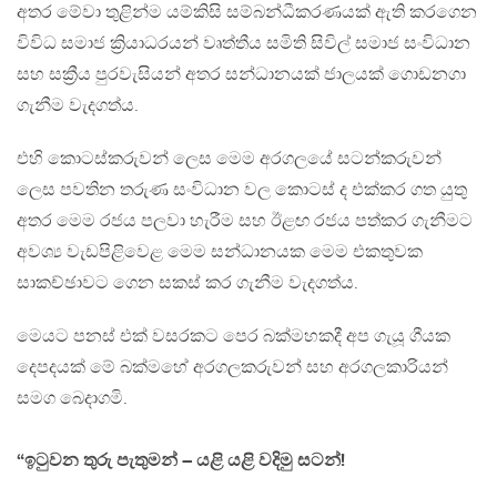
අතර මේවා තුළින්ම යම්කිසි සම්බන්ධීකරණයක් ඇති කරගෙන
විවිධ සමාජ ක්‍රියාධරයන් වෘත්තීය සමිති සිවිල් සමාජ සංවිධාන
සහ සක්‍රීය පුරවැසියන් අතර සන්ධානයක් ජාලයක් ගොඩනගා
ගැනීම වැදගත්ය.
එහි කොටස්කරුවන් ලෙස මෙම අරගලයේ සටන්කරුවන්
ලෙස පවතින තරුණ සංවිධාන වල කොටස් ද එක්කර ගත යුතු
අතර මෙම රජය පලවා හැරීම සහ ඊළඟ රජය පත්කර ගැනීමට
අවශ්‍ය වැඩපිළිවෙළ මෙම සන්ධානයක මෙම එකතුවක
සාකච්ඡාවට ගෙන සකස් කර ගැනීම වැදගත්ය.
මෙයට පනස් එක් වසරකට පෙර බක්මහකදී අප ගැයූ ගීයක
දෙපදයක් මේ බක්මහේ අරගලකරුවන් සහ අරගලකාරියන්
සමග බෙදාගමි.
“ඉටුවන තුරු පැතුමන් – යළි යළි වදිමු සටන්!