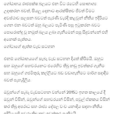
ගෝඨාභය රාජපක්ෂ බලයට එන විට රටෙහි සෞභාග්‍ය
උදාකරන බවත්, සියලු දෙනාට ආරක්ෂිතව ජීවත් වීමට
අවස්ථාව සලසන බවටත් පැරණි වැරදි කළවුන් නීතිය ඉදිරියට
ගෙන එන බවටත් ඔහු බලයට පැමිණි පසු ඉටුකරන බවට
පොරොන්දු වූ නමුත් බලය ලබා ගැනීමෙන් පසු සිදුවන්නේ එහි
අනෙක් පැත්තය.
ගෝටාගේ ඇත්ත වැඩ සටහන
එනම් ගෝඨාභයගේ සැබෑ වැඩ සටහන දියත් කිරීමයි. ඔහුට
සහ ඔහුගේ සහචරයනට එරෙහිව තිබූ නඩු ඉවත්කර ගැනීම
සහ ඔහුගේ ගජමිතුරු කල්ලියට බඩ වඩාගැනීමට මාර්ග සදාදීම
බවත් පැහැදිලිය.
ඔවුන්ගේ සැබෑ වැඩසටහන වන්නේ 2015ට ඉහත කාලයේ දී
ඔවුන් විසින්, ඔවුන්ගේ සහචරයන් විසින්, පවුල් ඒකකය විසින්
කර තිබූ අපරාධ සහ රාජ්‍ය දේපල වංච යනාදිය සඳහා නීතිය
ඉදිරියෙහි පවරා තිබු නඩු ඉවත්කර ගැනීමයි.