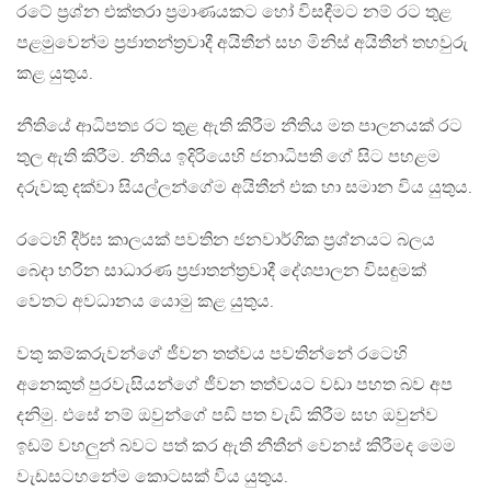
රටේ ප්‍රශ්න එක්තරා ප්‍රමාණයකට හෝ විසඳීමට නම් රට තුළ
පළමුවෙන්ම ප්‍රජාතන්ත්‍රවාදී අයිතීන් සහ මිනිස් අයිතීන් තහවුරු
කළ යුතුය.
නීතියේ ආධිපත්‍ය රට තුළ ඇති කිරීම නීතිය මත පාලනයක් රට
තුල ඇති කිරීම. නීතිය ඉදිරියෙහි ජනාධිපති ගේ සිට පහළම
දරුවකු දක්වා සියල්ලන්ගේම අයිතීන් එක හා සමාන විය යුතුය.
රටෙහි දීර්ඝ කාලයක් පවතින ජනවාර්ගික ප්‍රශ්නයට බලය
බෙදා හරින සාධාරණ ප්‍රජාතන්ත්‍රවාදී දේශපාලන විසඳුමක්
වෙතට අවධානය යොමු කළ යුතුය.
වතු කම්කරුවන්ගේ ජීවන තත්වය පවතින්නේ රටෙහි
අනෙකුත් පුරවැසියන්ගේ ජීවන තත්වයට වඩා පහත බව අප
දනිමු. එසේ නම් ඔවුන්ගේ පඩි පත වැඩි කිරීම සහ ඔවුන්ව
ඉඩම් වහලුන් බවට පත් කර ඇති නීතීන් වෙනස් කිරීමද මෙම
වැඩසටහනේම කොටසක් විය යුතුය.