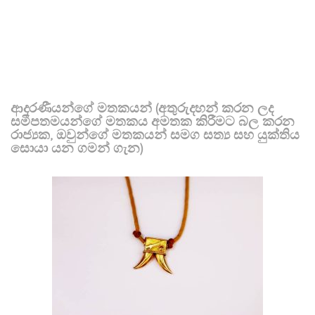
ආදරණීයන්ගේ මතකයන් (අතුරුදහන් කරන ලද
සමීපතමයන්ගේ මතකය අමතක කිරීමට බල කරන
රාජ්‍යක, ඔවුන්ගේ මතකයන් සමග සත්‍ය සහ යුක්තිය
සොයා යන ගමන් ගැන)