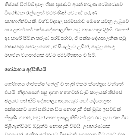
තිස්සේ විශ්වවිද්‍යාල ශිෂ්‍ය ප්‍රජාවට අයත් තරුණ පරම්පරාවේ
විරෝධතා රැල්ලෙන් මුළුමණින් වෙනස් තරුණ
සහභාගීත්වයකි. විශ්වවිද්‍යාල පරම්පරාව මෙහෙයවනු ලැබුවේ
සහ ලබන්නේ පක්ෂ-දේශපාලනික පටු න්‍යායපත්‍රවලිනි. එහෙත්
අද පාරේ සිටින තරුණ පරම්පරාව, ඒ පක්ෂ-දේශපාලනික පටු
න්‍යායපත්‍ර පෙරලාගෙන, ඒ සියල්ලට උඩින්, පෘථුල පොදු
මහජන ව්‍යාපාරයක් බවට පරිවර්තනය වී සිටී.
ගෝඨාභය අද්විතීයයි
ගෝඨාභය රාජපක්ෂ ‘ෆේල්’ වී නැති එකම ක්ෂේත්‍රය වන්නේ
එයයි. නිදහසෙන් පසු දශක හතකටත් වැඩි කාලයක් තිස්සේ
බලයට පත් කිසි දේශපාලනඥයෙකුට හෝ දේශපාලන
පක්ෂයකට හෝ සාර්ථක විය නොහැකි එක් මුඛ්‍ය ඉසව්වක්
තිබුණි. එනම්, ඔවුන් අතහදාබැලූ කිසිවක් මුළු රට ලවා එක විට
පිළිගැන්වීමට ඔවුන්ට නොහැකි වීමයි. උදාහරණයක්
වශයෙන්, ජාතික ප්‍රශ්නයට විසඳුමක් ගෙනෙන විට රටේ එක