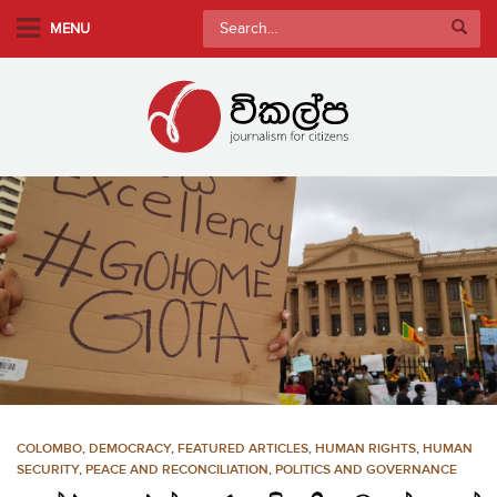
S
Search
MENU
k
for:
i
p
t
o
m
a
i
n
c
o
n
t
e
n
COLOMBO
,
DEMOCRACY
,
FEATURED ARTICLES
,
HUMAN RIGHTS
,
HUMAN
t
SECURITY
,
PEACE AND RECONCILIATION
,
POLITICS AND GOVERNANCE