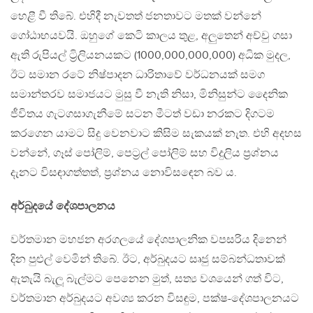
හෙළී වී තිබේ. එහිදී නැවතත් ජනතාවට මතක් වන්නේ
ගෝඨාභයවයි. ඔහුගේ කෙටි කාලය තුළ, අලුතෙන් අච්චු ගසා
ඇති රුපියල් ට්‍රිලියනයකට (1000,000,000,000) අධික මුදල,
ඊට සමාන රටේ නිෂ්පාදන ධාරිතාවේ වර්ධනයක් සමග
සමාන්තරව සමාජයට මුසු වී නැති නිසා, මිනිසුන්ට දෛනික
ජීවිතය ගැටගසාගැනීමේ සටන මීටත් වඩා නරකට දිගටම
කරගෙන යාමට සිදු වෙනවාට කිසිම සැකයක් නැත. එහි අදහස
වන්නේ, ගෑස් පෝලිම්, පෙට්‍රල් පෝලිම් සහ විදුලිය ප්‍රශ්නය
දැනට විසඳාගත්තත්, ප්‍රශ්නය නොවිසඳෙන බව ය.
අර්බුදයේ දේශපාලනය
වර්තමාන මහජන අරගලයේ දේශපාලනික වපසරිය දිනෙන්
දින පුළුල් වෙමින් තිබේ. ඊට, අර්බුදයට සෘජු සම්බන්ධතාවක්
ඇතැයි බැලූ බැල්මට පෙනෙන මුත්, සත්‍ය වශයෙන් ගත් විට,
වර්තමාන අර්බුදයට අවශ්‍ය කරන විසඳුම, පක්ෂ-දේශපාලනයට