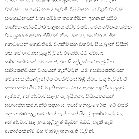
වැනි ව්‍යවස්ථා සංශෝධනය ආපස්සට හරවන, 19 වැනි
ව්‍යවස්ථා සංශෝධනයේ පැවති හිල් වසන, 21 වැනි ව්‍යවස්ථා
සංශෝධනයක් වහා සම්මත කරගනිමින්, ඉහත කී සර්ව-
පාක්ෂික අන්තර්වාර පාලනය පිහිටුවීමයි. මෙය සර්ව-පාක්ෂික
විය යුත්තේ වෙන කිසිවක් නිසා නොව, පවතින ජාතික
අගාධයෙන් ගොඩඒමේ වගකීම සහ වගවීම සියල්ලන් විසින්
එක සේ භාරගත යුතු බැවිනි. එසේම, එහි අවසාන
සාර්ථකත්වයක් වෙතොත්, එය සියල්ලන්ගේ සාමූහික
සාර්ථකත්වයක් වශයෙන් ගැනීමටත්, යම් අසාර්ථකත්වයක්
වෙතොත් සියල්ලන් ඊට වගකීමටත් බැඳී සිටිය යුතු බැවිනි. ඒ
සමග සමගාමීව 20 වැනි සංශෝධනය ආපසු හැරවිය යුතුව
ඇත්තේ, අන්තර්වාර පාලනය, අධිකතර විධායකයෙන්
ස්වායත්ත කරගැනීම සඳහා ය. එසේ නොවුණොත්, මේ වසර
දෙකහමාර තුළ තමන්ගේ පැත්තෙන් සිදු වූ අසාර්ථකත්වය,
අන්තර්වාර පාලනය තුළිනුත් සිදුවන බවට, හැකි සෑම
ආකාරයකින්ම ඔහු වගබලාගනු ඇති බැවිනි.