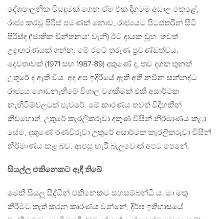
දේශපාලනික විසඳුමක් ගෙන ඒම එක දිගටම අඩාල කෙළේ,
රාජ්‍ය කරවූ පිරිස් පමණක් නොව, රාජ්‍යයට පිටස්තරින් සිටි
පිරිස්ද (‘ජාතික චින්තනය‘ වැනි) ඊට දායක වූහ. තවත්
උදාහරණයක් ගන්න: මේ රටේ තරුණ ප්‍රචණ්ඩත්වය,
දෙවතාවක් (1971 සහ 1987-89) දකුණේ ද, තව දශක තුනක්
උතුරේ ද ඇති විය. අද අප ඉදිරියේ ඇති අති නවීන සන්නද්ධ
රාජ්‍යය ගොඩනැඟීමේ විශාල වගකීමක් එකී අසාර්ථක
නැඟිටීම්වලටත් පැවරේ. මේ කාරණය තවත් විදිහකින්
කිවහොත්, උතුරේ කැරලිකරුවා දකුණ විසින් නිර්මාණය කළා
සේම, දකුණේ රණවිරුවා උතුරේ අසාර්ථක කැරලිකරුවා විසින්
නිර්මාණය කළ බව, ආපසු හැරී බැලුවොත් අපට පෙනේ.
සියල්ල එකිනෙකට ඈඳී තිබේ
මෙකී සියලූ සිද්ධීන් එකිනෙකට සහසම්බන්ධී ය. මා මතු
කිරීමට තැත් කරන කාරණය වන්නේ, දීර්ඝ ඉතිහාසයේ