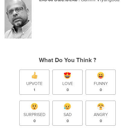
What Do You Think ?
UPVOTE
LOVE
FUNNY
1
0
0
SURPRISED
SAD
ANGRY
0
0
0