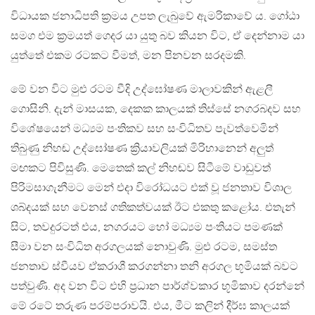
විධායක ජනාධිපති ක්‍රමය උපත ලැබුවේ ඇමරිකාවේ ය. ගෝඨා
සමග එම ක්‍රමයත් ගෙදර යා යුතු බව කියන විට, ඒ දෙන්නාම යා
යුත්තේ එකම රටකට වීමත්, මන පිනවන සරදමකි.
මේ වන විට මුළු රටම වීදි උද්ඝෝෂණ මාලාවකින් ඇළලී
ගොසිනි. දැන් මාසයක, දෙකක කාලයක් තිස්සේ නගරබදව සහ
විශේෂයෙන් මධ්‍යම පංතිකව සහ සංවිධිතව පැවත්වෙමින්
තිබුණු නිහඬ උද්ඝෝෂණ ක්‍රියාවලියක් මිරිහානෙන් අලුත්
මඟකට පිවිසුණි. මෙතෙක් කල් නිහඬව සිටීමේ වාඩුවත්
පිරිමසාගැනීමට මෙන් එදා විරෝධයට එක් වූ ජනතාව විශාල
ශබ්දයක් සහ වෙනස් ගතිකත්වයක් ඊට එකතු කළෝය. එතැන්
සිට, තවදුරටත් එය, නගරයට හෝ මධ්‍යම පංතියට පමණක්
සීමා වන සංවිධිත අරගලයක් නොවුණි. මුළු රටම, සමස්ත
ජනතාව ස්වීයව ඒකරාශී කරගන්නා තනි අරගල භූමියක් බවට
පත්වුණි. අද වන විට එහි ප්‍රධාන පාර්ශ්වකාර භූමිකාව දරන්නේ
මේ රටේ තරුණ පරම්පරාවයි. එය, මීට කලින් දීර්ඝ කාලයක්