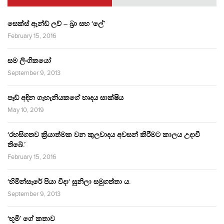
සෙක්ස් ඇන්ඩ් ලව් – බ්‍රා සහ ‘ලේ’
February 15, 2016
සම ලිංගිකයෝ
September 9, 2013
පෑඩ් අඳින ගැහැනියකගේ හෘදය සාක්ෂිය
May 10, 2019
‘රහසිගතව ක්‍රියාත්මක වන කුලවාදය අවසන් කිරීමට කාලය උදාවී
තිබේ.’
February 15, 2016
‘හිමින්සැරේ පියා විදා‘ සුනිලා සමුගත්තා ය.
September 9, 2013
‘භූමි’ ගේ කතාව