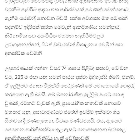
වැරදිකරුවා සෙවීමකදී, (එවැන්නක් ඇත්තෙන්ම අවශ්‍ය නම්)
වගකීම පැවරීම සඳහා එක පාර්ශ්වයක් පමණක් වෙන්කොට
ගැනීම යථාවාදී නොවන බවයි. පක්ෂ අවශ්‍යතා මත පමණක්
පදනම්ව ඉදිරිපත් කරන මෙවැනි ආකර්ශණීය සටන්පාඨ,
නිර්නාමික සහ අසංවිධිත මහජන නැඟිටීම්වලට
උරාගැනෙන්නේ, ඊටත් වඩා තවත් විශාලනය වෙමින් සහ
අතාත්වික වෙමිනි.
උදාහරණයක් ගන්න: වසර 74 ශාපය පිළිබඳ කතාව, මේ වන
විට, 225 ම එපා යන සටන් පාඨය දක්වා දිග්ගැස්සී තිබේ. එනම්,
ඒ ඉල්ලීමට ජනතා විමුක්ති පෙරමුණත් මේ මොහොතේ ගොදුරු
කරගෙන ඇති බවයි. මේ මනෝරාජික ඉල්ලීම පාරට හොඳ
වුණත්, රටකට වැඩක් ඇති, ප්‍රායෝගික කතාවක් නොවේ.
මහපාර යනු, අසාධාරණයට එරෙහි ඉවසීම ඉක්මවා ගිය
සීමාවක දී මුණගැහෙන, විවෘත මණ්ඩපයයි. එය, ඇසෙට
පෙනෙන තාර්කිකත්වය තුළ ඇසට නොපෙනෙන බරපතළ
අතාර්කිකත්වයක් තිබිය හැකි වේදිකාවකි.