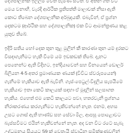
දේශපාලනික ඉල්ලීම වෙත පැමිණ සිටිති. ඒ අතින් ගත් විට
මෙය වනාහී, වැරදි ආර්ථික ප්‍රතිපත්ති මාලාවක් නිසා ඇති
කොට තිබෙන දේශපාලනික අර්බුදයකි. එබැවින්, ඒ ප්‍රශ්න
දෙකටම (ආර්ථික සහ දේශපාලනික) එක විට ආමන්ත්‍රණය කළ
යුතුව තිබේ.
ඉදිරි සතිය හෝ දෙක තුන තුළ මුලින් කී කාරණා තුන යම් දුරකට
විසඳාගැනීමට හැකි වීමේ යම් ඉඩකඩක් තිබේ. දැනට
පෙනෙන්ට ඇති විදිහට, ඉන්දියාවෙන් සහ චීනයෙන් ඩොලර්
බිලියන 4-5 අතර ප්‍රමාණයක ණයක් (විවිධ ස්වරූපයෙන්)
ගැනීමේ හැකියාව ඇති බැවිනි. ගෑස්-පෙට්‍රල්-විදුලිය සැපයීමේ
හැකියාව ඉතා කෙටි කාලයක් සඳහා ඒ මුදලින් සලසාගත
හැකිය. එහෙත් එම කෙටි කාලයට පවා, හතරවැනි ප්‍රශ්නය
නිරාකරණය කරගැනීමට හැකිවන්නේ නැත. එනම්, අහස
උසට ගොස් ඇති භාණ්ඩ සහ සේවා මිල, ආපසු පොළොවට
බැස්සවීමට එයින් හැකිවන්නේ නැත. අද වන විට රටේ සැබෑ
උද්ධමනය සියයට 59 ක් වෙතැයි ස්වාධීන සමීක්ෂණවලින්