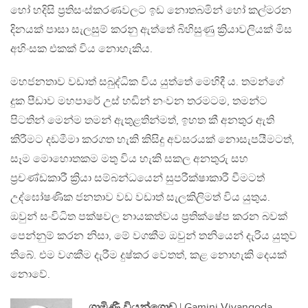
හෝ හදිසි ප්‍රතිසංස්කරණවලට ඉඩ නොතබමින් හෝ කල්මරන
දිනයක් පාසා සැලසුම් කරනු ඇත්තේ බිහිසුණු ක්‍රියාවලියක් මිස
අහිංසක එකක් විය නොහැකිය.
මහජනතාව වඩාත් සබුද්ධික විය යුත්තේ මෙහිදී ය. තමන්ගේ
දුක පීඩාව මහපාරේ උස් හඬින් නංවන තරමටම, තමන්ට
පිටතින් මෙන්ම තමන් ඇතුළතින්මත්, ඉහත කී අනතුර ඇති
කිරීමට දඩමීමා කරගත හැකි කිසිදු අවසරයක් නොසැපයීමටත්,
සෑම මොහොතකම මතු විය හැකි සකල අනතුරු සහ
ප්‍රචණ්ඩකාරී ක්‍රියා සම්බන්ධයෙන් සුපරීක්ෂාකාරී වීමටත්
උද්ඝෝෂණික ජනතාව වඩ වඩාත් සැලකිලිමත් විය යුතුය.
ඔවුන් සංවිධිත පක්ෂවල නායකත්වය ප්‍රතික්ෂේප කරන බවක්
පෙන්නුම් කරන නිසා, මේ වගකීම ඔවුන් තනියෙන් දැරිය යුතුව
තිබේ. එම වගකීම දැරීම දුෂ්කර වෙතත්, කළ නොහැකි දෙයක්
නොවේ.
ගාමිණී වියන්ගොඩ
| Gamini Viyangoda