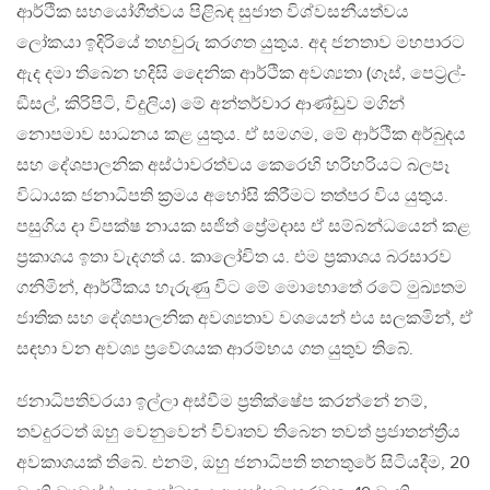
ආර්ථික සහයෝගීත්වය පිළිබඳ සුජාත විශ්වසනීයත්වය
ලෝකයා ඉදිරියේ තහවුරු කරගත යුතුය. අද ජනතාව මහපාරට
ඇද දමා තිබෙන හදිසි දෛනික ආර්ථික අවශ්‍යතා (ගෑස්, පෙට්‍රල්-
ඞීසල්, කිරිපිටි, විදුලිය) මේ අන්තර්වාර ආණ්ඩුව මගින්
නොපමාව සාධනය කළ යුතුය. ඒ සමගම, මේ ආර්ථික අර්බුදය
සහ දේශපාලනික අස්ථාවරත්වය කෙරෙහි හරිහරියට බලපෑ
විධායක ජනාධිපති ක්‍රමය අහෝසි කිරීමට තත්පර විය යුතුය.
පසුගිය දා විපක්ෂ නායක සජිත් ප්‍රේමදාස ඒ සම්බන්ධයෙන් කළ
ප්‍රකාශය ඉතා වැදගත් ය. කාලෝචිත ය. එම ප්‍රකාශය බරසාරව
ගනිමින්, ආර්ථිකය හැරුණු විට මේ මොහොතේ රටේ මුඛ්‍යතම
ජාතික සහ දේශපාලනික අවශ්‍යතාව වශයෙන් එය සලකමින්, ඒ
සඳහා වන අවශ්‍ය ප්‍රවේශයක ආරම්භය ගත යුතුව තිබේ.
ජනාධිපතිවරයා ඉල්ලා අස්වීම ප්‍රතික්ෂේප කරන්නේ නම්,
තවදුරටත් ඔහු වෙනුවෙන් විවෘතව තිබෙන තවත් ප්‍රජාතන්ත්‍රීය
අවකාශයක් තිබේ. එනම්, ඔහු ජනාධිපති තනතුරේ සිටියදීම, 20