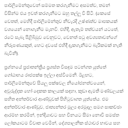
පාර්ලිමේන්තුවෙන් සම්මත කරගැනීමට අසමත්ව, තමන්
විසින්ම එය ඉවත් කරගැනීමට ඔහු තල්ලූ වී සිටී. (කෙසේ
වෙතත්, මෙහිදී පාර්ලිමේන්තුව නිවැරදි උෂ්ණත්ව මාපකයක්
වශයෙන් නොගැනීම මැනවි. එහිදී, ඇතැම් තත්වයන් යටතේ,
රටේ සැබෑ පිළිබිඹුව වෙනුවට, වෙනත් පටු අවශ්‍යතාවන්ගේ
නිරූපණයකුත්, හෙට දවසේ එහිදී දැකගැනීමට බැරිකමක් නැති
බැවිනි).
ප්‍රශ්නයේ ප්‍රජාතන්ත්‍රීය ප්‍රශස්ත විසඳුම පටන්ගත යුත්තේ
ගෝඨාභය රාජපක්ෂ ඉල්ලා අස්වීමෙනි. ඊළඟට,
පාර්ලිමේන්තුවේ සියලු පක්ෂවල නියෝජනත්වයෙන්,
අවුරුද්දක හෝ දෙකක කාලයක් සඳහා, කුඩා ඇමති මණ්ඩලයක්
සහිත අන්තර්වාර ආණ්ඩුවක් පිහිටුවාගත යුත්තේය. එම
අන්තර්වාර ආණ්ඩුව, ජාත්‍යන්තර මූල්‍ය අරමුදල සමග සාකච්ඡා
ආරම්භ කරමින්, ඉන්දියාවට සහ චීනයට සීමා නොවී සමස්ත
ලෝකයාටම විවෘත වෙමින්, දේශපාලනික ස්ථාවර භාවය සහ