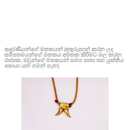
ආදරණීයන්ගේ මතකයන් (අතුරුදහන් කරන ලද
සමීපතමයන්ගේ මතකය අමතක කිරීමට බල කරන
රාජ්‍යක, ඔවුන්ගේ මතකයන් සමග සත්‍ය සහ යුක්තිය
සොයා යන ගමන් ගැන)