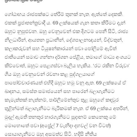
ගෝඨාභය රාජපක්ෂට තේරීම් තුනක් නැත. ඇත්තේ දෙකකි.
එකක් ප්‍රජාතන්ත්‍රවාදී ය. 69 ලක්ෂයක් ගැන කතා කිරීමට දැන්
ඔහුට නුපුළුවන. ඔහු වෙනුවෙන් එක දිගටම පෙනී සිටි, රාජ්‍ය
නිලධාරීන්, ආයතන ප්‍රධානීන්, දේශපාලනඥයන්, විද්වතුන්,
කලාකරුවන් සහ ටියුෂන්කාරයන් පවා පෝලිමේ ඇවිත්
ජාතියෙන් සමාව ගන්නා දර්ශන පේළිය, තමාගේ මාධ්‍ය අංශයට
කිව්වොත්, ඔහුට පෙළගස්වා බැලිය හැකිය. ‘රට රකින විරුවා’
ගීය ඔහු වෙනුවෙන් රචනා කළ පුද්ගලයාගේ
පාපෝච්චාරණයත් එහිදී ඔහුට හමු වනු ඇත. 69 ලක්ෂයේ ඒ
ඛාදනය, සමස්ත සමාජයෙන් සහ පාරෙන් බලාගැනීමට
කැමැත්තක් නැත්නම්, පාර්ලිමේන්තුව තුළ ඔහුගේ කඳවුර
තුළින්මත් බලාගැනීමට බැරිකමක් නැත. ඒ 69 ලක්ෂය අතරින්,
මුදල් ඇමති තනතුර භාරගැනීමට සූදානම් කෙනෙකු මේ
මොහොතේ පවා (අප්‍රේල් 7 වැනිදා දහවල් වන විටත්)
සොයාගැනීමට ඔහු අසමත්ව සිටී. හදිසි නීතිය