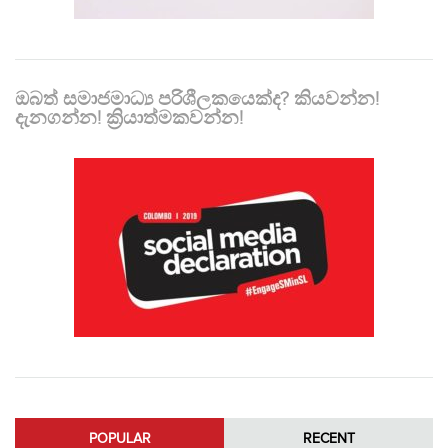
ඔබත් සමාජමාධ්‍ය පරිශීලකයෙක්ද? කියවන්න!
දැනගන්න! ක්‍රියාත්මකවන්න!
POPULAR
RECENT