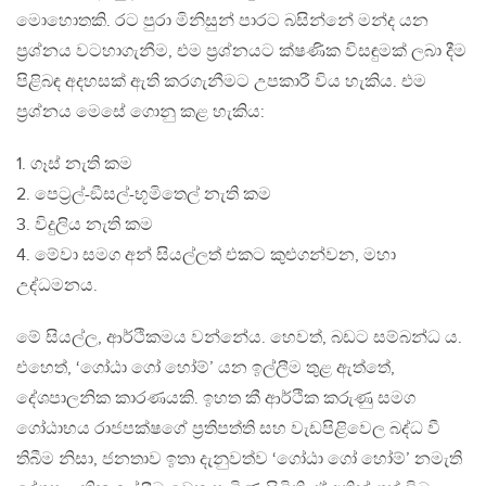
මොහොතකි. රට පුරා මිනිසුන් පාරට බසින්නේ මන්ද යන
ප්‍රශ්නය වටහාගැනීම, එම ප්‍රශ්නයට ක්ෂණික විසඳුමක් ලබා දීම
පිළිබඳ අදහසක් ඇති කරගැනීමට උපකාරී විය හැකිය. එම
ප්‍රශ්නය මෙසේ ගොනු කළ හැකිය:
1. ගෑස් නැති කම
2. පෙට්‍රල්-ඞීසල්-භූමිතෙල් නැති කම
3. විදුලිය නැති කම
4. මේවා සමග අන් සියල්ලත් එකට කුළුගන්වන, මහා
උද්ධමනය.
මේ සියල්ල, ආර්ථිකමය වන්නේය. හෙවත්, බඩට සම්බන්ධ ය.
එහෙත්, ‘ගෝඨා ගෝ හෝම්’ යන ඉල්ලීම තුළ ඇත්තේ,
දේශපාලනික කාරණයකි. ඉහත කී ආර්ථික කරුණු සමග
ගෝඨාභය රාජපක්ෂගේ ප්‍රතිපත්ති සහ වැඩපිළිවෙල බද්ධ වී
තිබීම නිසා, ජනතාව ඉතා දැනුවත්ව ‘ගෝඨා ගෝ හෝම්’ නමැති