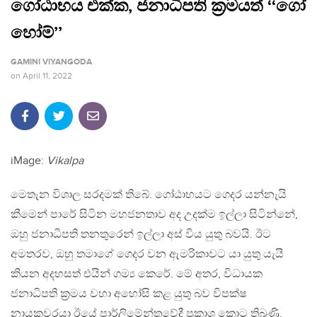
ගෝඨාභය එක්ක, ජනාධිපති ක්‍රමයත් ‘‘ගෝ
හෝම්’’
GAMINI VIYANGODA
on
April 11, 2022
iMage:
Vikalpa
මෙතැන විශාල සරදමක් තිබේ. ගෝඨාභයට ගෙදර යන්නැයි
කීමෙන් පාරේ සිටින මහජනතාව අද උදක්ම ඉල්ලා සිටින්නේ,
ඔහු ජනාධිපති තනතුරෙන් ඉල්ලා අස් විය යුතු බවයි. ඊට
අමතරව, ඔහු තමාගේ ගෙදර වන ඇමරිකාවට යා යුතු යැයි
කියන අදහසත් එයින් ගම්‍ය කෙරේ. මේ අතර, විධායක
ජනාධිපති ක්‍රමය වහා අහෝසි කළ යුතු බව විපක්ෂ
නායකවරයා ඊයේ පාර්ලිමේන්තුවේදී ප්‍රකාශ කොට තිබුණි.