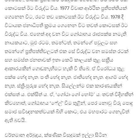
කොටසක් ඊට විරුද්ධ විය. 1977 විවෘත ආර්ථික ප්‍රතිපත්තියක්
ගෙනෙන විට, රටේ තව කොටසක් ඊට විරුද්ධ විය. 1978 දී
විධායක ජනාධිපති ක්‍රමය ගෙනෙන විට තවත් කොටසක් ඊට
විරුද්ධ විය. එහෙත් අද වන විට ගෝඨාභය රාජපක්ෂ නමැති
නායකයාට, මුළු රටම, තමන්ටත්, තමන්ගේ පවුලට සහ
තමන්ගේ ප්‍රතිපත්තිවලටත් එක සේ විරුද්ධ වන සමස්ත රටක්
සහ සමස්ත ජනතාවක් ඉතා කෙටි කාලයක් තුළ සක්‍රීය
ආකාරයකින් ගොඩනැඟීමට හැකි වී තිබේ. ඒ විරෝධය තුළ
පක්ෂ භේද නැත. පංති භේද නැත. ජාතිභේද නැත. ආගම් භේද
නැත. ස්ත්‍රී-පුරුෂ භේද නැත. සියල්ලන්ම එක කාරණයකින්
එක්සත් ය. එක්සිත් ය. ඒ, ‘ගෝඨා ගෝ හෝම්’ ය. තවත් විදිහකින්
කිවහොත්, ගෝඨාභය ‘ෆේල්’ වීම තුළින්, පෙර නොවු විරූ පොදු
සමාජ සවිඥනකත්වයක් බිහි කොට, එය මහපාරට ගෙනැවිත්
ඇති බවයි.
වර්තමාන අර්බුදය, ක්ෂණික විසඳුමක් ඉල්ලා සිටින