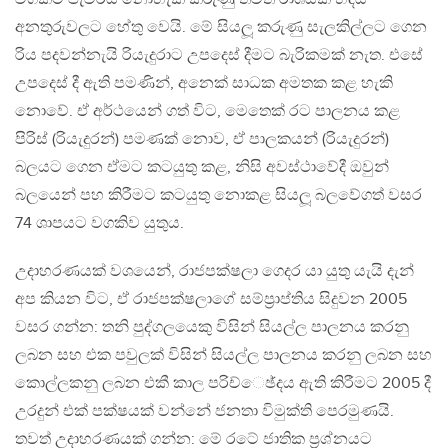
අනතුරුවලට හේතු වෙයි. මේ සියලූ කරුණු සැලකිල්ලට ගෙන
රිය පදවන්නැයි රියැදුරාට උපදෙස් දීමට බැරිකමක් නැත. එසේ
උපදෙස් දී ඇති පමණින්, අනෙක් සාධක අමතක කළ හැකි
නොවේ. ඒ අර්ථයෙන් ගත් විට, මෙතෙක් රට පාලනය කළ
පිරිස් (රියැදුරන්) පමණක් නොව, ඒ පාලකයන් (රියැදුරන්)
බලයට ගෙන ඒමට කටයුතු කළ, නිසි අවස්ථාවේදී ඔවුන්
බලයෙන් පහ කිරීමට කටයුතු නොකළ සියලූ බලවේගත් වසර
74 ශාපයට වගකිව යුතුය.
උදාහරණයක් වශයෙන්, රාජපක්ෂලා ගෙදර යා යුතු යැයි දැන්
අප කියන විට, ඒ රාජපක්ෂලාගේ සම්ප්‍රාප්තිය සිදුවන 2005
වසර ගන්න: තනි පුද්ගලයෙකු විසින් සියල්ල පාලනය කරනු
ලබන සහ එක පවුලක් විසින් සියල්ල පාලනය කරනු ලබන සහ
කොල්ලකනු ලබන එකී කාල පරිච්ෙඡ්දය ඇති කිරීමට 2005 දී
උරදුන් එක් පක්ෂයක් වන්නේ ජනතා විමුක්ති පෙරමුණයි.
තවත් උදාහරණයක් ගන්න: මේ රටේ ජාතික ප්‍රශ්නයට