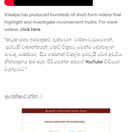
Vikalpa has produced hundreds of short-form videos that
highlight and investigate inconvenient truths. For more
videos,
click here
.
"කටුක සත්‍ය ඉස්මතුකර දැක්වෙන වාර්තා වැඩසටහන්,
පුරවැසි වෘතාන්තයන්, කෙටි චිත්‍රපට මෙන්ම දේශපාලන
සංවාද, සාකච්ඡා, සිය ගණනක් විකල්ප පුරවැසි වෙබ් අඩවිය
නිශ්පාදනය කර ඇත. පිවිසෙන්න අපගේ
YouTube
වීඩියෝ
චැනලයට."
ආරක්ෂාවන්න..!