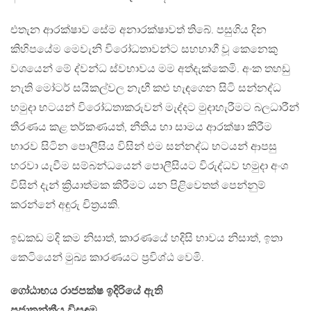
එතැන ආරක්ෂාව සේම අනාරක්ෂාවත් තිබේ. පසුගිය දින
කිහිපයේම මෙවැනි විරෝධතාවන්ට සහභාගී වූ කෙනෙකු
වශයෙන් මේ ද්වන්ධ ස්වභාවය මම අත්දැක්කෙමි. අංක තහඩු
නැති මෝටර් සයිකල්වල නැඟී කළු හැඳගෙන සිටි සන්නද්ධ
හමුදා භටයන් විරෝධතාකරුවන් මැද්දට මුදාහැරීමට බලධාරීන්
තීරණය කළ තර්කණයත්, නීතිය හා සාමය ආරක්ෂා කිරීම
භාරව සිටින පොලීසිය විසින් එම සන්නද්ධ භටයන් ආපසු
හරවා යැවීම සම්බන්ධයෙන් පොලීසියට විරුද්ධව හමුදා අංශ
විසින් දැන් ක්‍රියාත්මක කිරීමට යන පිළිවෙතත් පෙන්නුම්
කරන්නේ අඳුරු චිත්‍රයකි.
ඉඩකඩ මදි කම නිසාත්, කාරණයේ හදිසි භාවය නිසාත්, ඉතා
කෙටියෙන් මුඛ්‍ය කාරණයට ප්‍රවිශ්ඨ වෙමි.
ගෝඨාභය රාජපක්ෂ ඉදිරියේ ඇති
ප්‍රජාතන්ත්‍රීය විසඳුම