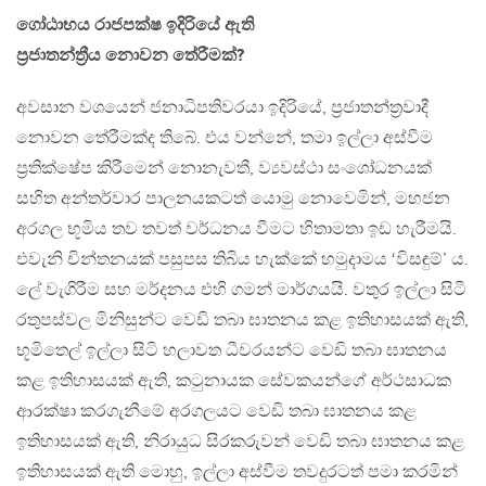
ගෝඨාභය රාජපක්ෂ ඉදිරියේ ඇති
ප්‍රජාතන්ත්‍රීය නොවන තේරීමක්?
අවසාන වශයෙන් ජනාධිපතිවරයා ඉදිරියේ, ප්‍රජාතන්ත්‍රවාදී
නොවන තේරීමක්ද තිබේ. එය වන්නේ, තමා ඉල්ලා අස්වීම
ප්‍රතික්ෂේප කිරීමෙන් නොනැවතී, ව්‍යවස්ථා සංශෝධනයක්
සහිත අන්තර්වාර පාලනයකටත් යොමු නොවෙමින්, මහජන
අරගල භූමිය තව තවත් වර්ධනය වීමට හිතාමතා ඉඩ හැරීමයි.
එවැනි චින්තනයක් පසුපස තිබිය හැක්කේ හමුදාමය ‘විසඳුම්’ ය.
ලේ වැගිරීම සහ මර්දනය එහි ගමන් මාර්ගයයි. වතුර ඉල්ලා සිටි
රතුපස්වල මිනිසුන්ට වෙඩි තබා ඝාතනය කළ ඉතිහාසයක් ඇති,
භූමිතෙල් ඉල්ලා සිටි හලාවත ධීවරයන්ට වෙඩි තබා ඝාතනය
කළ ඉතිහාසයක් ඇති, කටුනායක සේවකයන්ගේ අර්ථසාධක
ආරක්ෂා කරගැනීමේ අරගලයට වෙඩි තබා ඝාතනය කළ
ඉතිහාසයක් ඇති, නිරායුධ සිරකරුවන් වෙඩි තබා ඝාතනය කළ
ඉතිහාසයක් ඇති මොහු, ඉල්ලා අස්වීම තවදුරටත් පමා කරමින්