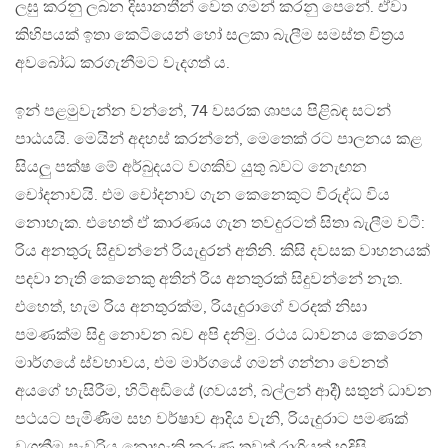
ලඝු කරනු ලබන දිසානතීන් වෙත ගමන් කරනු පෙනේ. ඒවා
කිහිපයක් ඉතා කෙටියෙන් හෝ සලකා බැලීම සමස්ත චිත‍්‍රය
අවබෝධ කරගැනීමට වැදගත් ය.
ඉන් පළමුවැන්න වන්නේ, 74 වසරක ශාපය පිළිබඳ සටන්
පාඨයයි. මෙයින් අදහස් කරන්නේ, මෙතෙක් රට පාලනය කළ
සියලු පක්ෂ මේ අර්බුදයට වගකිව යුතු බවට නැෙඟන
චෝදනාවයි. එම චෝදනාව ගැන කෙනෙකුට විරුද්ධ විය
නොහැක. එහෙත් ඒ කාරණය ගැන තවදුරටත් සිතා බැලීම වටී:
රිය අනතුරු සිදුවන්නේ රියැදුරන් අතිනි. කිසි දවසක වාහනයක්
පදවා නැති කෙනෙකු අතින් රිය අනතුරක් සිදුවන්නේ නැත.
එහෙත්, හැම රිය අනතුරක්ම, රියැදුරාගේ වරදක් නිසා
පමණක්ම සිදු නොවන බව අපි දනිමු. රථය ධාවනය කෙරෙන
මාර්ගයේ ස්වභාවය, එම මාර්ගයේ ගමන් ගන්නා වෙනත්
අයගේ හැසිරීම, හිටිඅඩියේ (ගවයන්, බල්ලන් ආදී) සතුන් ධාවන
පථයට පැමිණීම සහ වර්ෂාව ආදිය වැනි, රියැදුරාට පමණක්
වගකීම පැවරිය නොහැකි කරුණු තවත් රාශියක් හදිසි