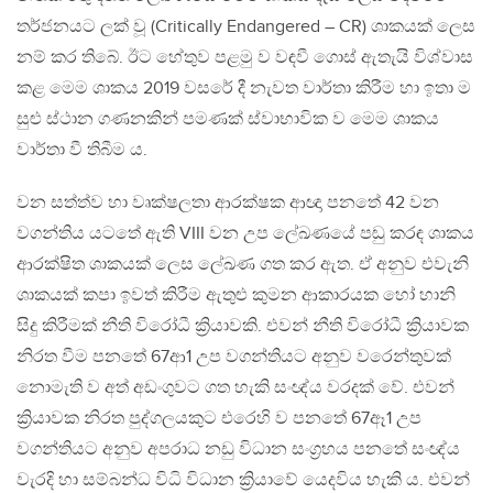
තර්ජනයට ලක් වූ (Critically Endangered – CR) ශාකයක් ලෙස
නම් කර තිබේ. ඊට හේතුව පළමු ව වඳවී ගොස් ඇතැයි විශ්වාස
කළ මෙම ශාකය 2019 වසරේ දී නැවත වාර්තා කිරීම හා ඉතා ම
සුළු ස්ථාන ගණනකින් පමණක් ස්වාභාවික ව මෙම ශාකය
වාර්තා වී තිබීම ය.
වන සත්ත්ව හා වෘක්ෂලතා ආරක්ෂක ආඥා පනතේ 42 වන
වගන්තිය යටතේ ඇති VIII වන උප ලේඛණයේ පඬු කරඳ ශාකය
ආරක්ෂිත ශාකයක් ලෙස ලේඛණ ගත කර ඇත. ඒ අනුව එවැනි
ශාකයක් කපා ඉවත් කිරීම ඇතුළු කුමන ආකාරයක හෝ හානි
සිදු කිරීමක් නීති විරෝධී ක්‍රියාවකි. එවන් නීති විරෝධී ක්‍රියාවක
නිරත වීම පනතේ 67ආ1 උප වගන්තියට අනුව වරෙන්තුවක්
නොමැති ව අත් අඩංගුවට ගත හැකි සංඥ්ය වරදක් වේ. එවන්
ක්‍රියාවක නිරත පුද්ගලයකුට එරෙහි ව පනතේ 67ඈ1 උප
වගන්තියට අනුව අපරාධ නඩු විධාන සංග්‍රහය පනතේ සංඥ්ය
වැරදි හා සම්බන්ධ විධි විධාන ක්‍රියාවේ යෙදවිය හැකි ය. එවන්