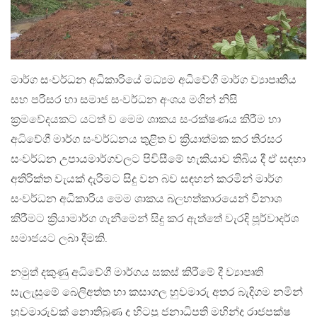
මාර්ග සංවර්ධන අධිකාරියේ මධ්‍යම අධිවේගී මාර්ග ව්‍යාපෘතිය
සහ පරිසර හා සමාජ සංවර්ධන අංශය මගින් නිසි
ක්‍රමවේදයකට යටත් ව මෙම ශාකය සංරක්ෂණය කිරීම හා
අධිවේගී මාර්ග සංවර්ධනය තුළිත ව ක්‍රියාත්මක කර තිරසර
සංවර්ධන උපායමාර්ගවලට පිවිසීමේ හැකියාව තිබිය දී ඒ සඳහා
අතිරික්ත වැයක් දැරීමට සිදු වන බව සඳහන් කරමින් මාර්ග
සංවර්ධන අධිකාරිය මෙම ශාකය බලහත්කාරයෙන් විනාශ
කිරීමට ක්‍රියාමාර්ග ගැනීමෙන් සිදු කර ඇත්තේ වැරදි පූර්වාදර්ශ
සමාජයට ලබා දීමකි.
නමුත් දකුණු අධිවේගී මාර්ගය සකස් කිරීමේ දී ව්‍යාපෘති
සැලැසුමේ බෙලිඅත්ත හා කසාගල හුවමාරු අතර බැදිගම නමින්
හුවමාරුවක් නොතිබුණ ද හිටපු ජනාධිපති මහින්ද රාජපක්ෂ