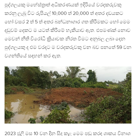
පුද්ගලයකු මහේස්ත්‍රාත් අධිකරණයක් ඉදිරියේ වරදකරුවකු
කරනු ලැබූ විට රුපියල් 10,000 ත් 20,000 ත් අතර දඩයකට
හෝ වසර 2 ත් 5 ත් අතර බන්ධනාගාර ගත කිරීමකට හෝ මෙම
දඩුවම් දෙකට ම යටත් කිරීමේ හැකියාව ඇත. එපමණක් නොව
මෙවන් නීති විරෝධී ක්‍රියාවක නිරත වීමට අනුබල ලබා දෙන
පුද්ගලයකු ද එම වරදට ම වරදකරුවකු වන බව පනතේ 59 වන
වගන්තියේ සඳහන් කර ඇත.
2023 ජූලි මස 10 වන දින සිදු කළ මෙම පඬු කරඳ ශාකය විනාශ