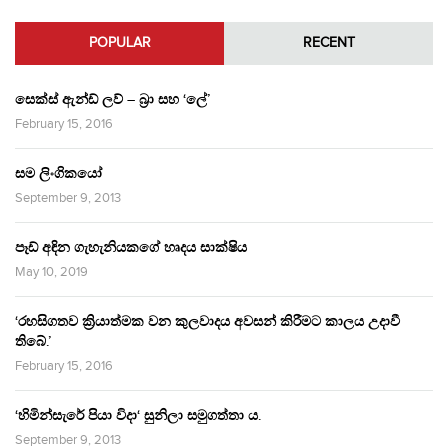
POPULAR
RECENT
සෙක්ස් ඇන්ඩ් ලව් – බ්‍රා සහ ‘ලේ’
February 15, 2016
සම ලිංගිකයෝ
September 9, 2013
පෑඩ් අඳින ගැහැනියකගේ හෘදය සාක්ෂිය
May 10, 2019
‘රහසිගතව ක්‍රියාත්මක වන කුලවාදය අවසන් කිරීමට කාලය උදාවී
තිබේ.’
February 15, 2016
‘හිමින්සැරේ පියා විදා‘ සුනිලා සමුගත්තා ය.
September 9, 2013