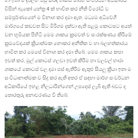
හා ඉතා ම දුර්ලභ පඬු කරඳ ශාකය මාර්ග සංවර්ධන අධිකාරිය
විසින් බැකෝ යන්ත්‍ර 4 ක් භාවිත කර නීති විරෝධී ව
සම්පූර්ණයෙන් ම විනාශ කර දමා ඇත. මධ්‍යම අධිවේගී
මාර්ගයේ කඩවත සිට මීරිගම දක්වා ඇති පළමු කොටසට අයත්
වන භූමියක පිහිටි මෙම ශාකය ක්‍රමවත් ව සංරක්ෂණය කිරීමේ
ක්‍රමවේදයක් ක්‍රියාත්මක නොකර අනීතික ව හා බලහත්කාරය
භාවිත කර මෙසේ විනාශ කර දමා තිබේ. මෙම ශාකය කපා
ඉවත් කර, මුල් කොටස් ගලවා ඉවත් කිරීම හා වලවල් හාරා
ශාකයේ කොටස් වල දමා පස් ඇතිරීම ඇතුළු සියලු ක්‍රියා ඉතා ම
සංවිධානාත්මක ව සිදු කර ඇති අතර ඒ සඳහා මාර්ග සංවර්ධන
අධිකාරියේ ඉහළ නිලධාරීන්ගෙන් උපදෙස් ලැබී ඇති බවට ද
තොරතුරු අනාවරණය වී තිබේ.