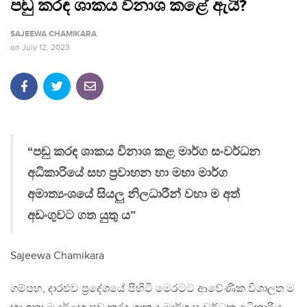
පඬු කරඳ ශාකය විනාශ කළේ ඇයි?
SAJEEWA CHAMIKARA
on
July 12, 2023
“පඬු කරඳ ශාකය විනාශ කළ මාර්ග සංවර්ධන
අධිකාරියේ සහ ප්‍රවාහන හා මහා මාර්ග
අමාත්‍යංශයේ සියලු නිලධාරීන් වහා ම අත්
අඩංගුවට ගත යුතු ය”
Sajeewa Chamikara
ගම්පහ, දාරළුව ප්‍රදේශයේ පිහිටි මෙරටට ආවේණික විශාලත ම