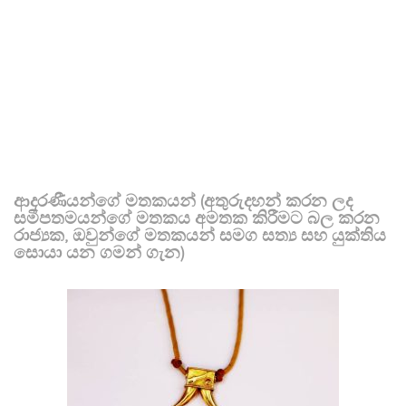
ආදරණීයන්ගේ මතකයන් (අතුරුදහන් කරන ලද
සමීපතමයන්ගේ මතකය අමතක කිරීමට බල කරන
රාජ්‍යක, ඔවුන්ගේ මතකයන් සමග සත්‍ය සහ යුක්තිය
සොයා යන ගමන් ගැන)