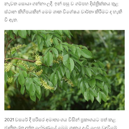
නැවත සොයා ගන්නා ලදී. ඉන් පසු ව ගම්පහ දිස්ත්‍රික්කය තුළ
ස්ථාන කිහිපයකින් මෙම ශාක විශේෂය වාර්තා කිරීමට ද හැකි
වී ඇත.
2021 වසරේ දී පරිසර අමාත්‍යංශය විසින් ප්‍රකාශයට පත් කළ
ජාතික රතු දත්ත ලේඛණයේ මෙම ශාකය දැඩි ලෙස වඳවීමේ