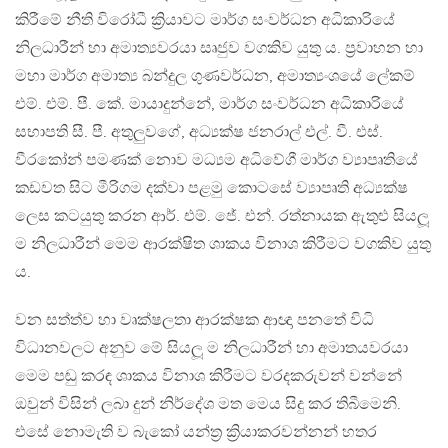
කිරීමේ නීති විරෝධී ක්‍රියාවට මාර්ග සංවර්ධන අධිකාරියේ
නිලධාරීන් හා අමාත්‍යවරයා සෘජුව වගකිව යුතු ය. ප්‍රවාහන හා
මහා මාර්ග අමාත්‍ය බන්දුල ගුණවර්ධන, අමාත්‍යංශයේ ලේකම්
එම්. එම්. පී. කේ. මායාදුන්නේ, මාර්ග සංවර්ධන අධිකාරියේ
සභාපති සී. පී. අතුලුවගේ, අධ්‍යක්ෂ ජනරාල් එල්. වී. එස්.
වීරකෝන් පමණක් නොව මධ්‍යම අධිවේගී මාර්ග ව්‍යාපෘතියේ
කඩවත සිට මීරිගම දක්වා පළමු කොටසේ ව්‍යාපෘති අධ්‍යක්ෂ
ලෙස කටයුතු කරන ආර්. එම්. ජේ. එන්. රත්නායක ඇතුළු සියලූ
ම නිලධාරීන් මෙම ආරක්ෂිත ශාකය විනාශ කිරීමට වගකිව යුතු
ය.
වන සත්ත්ව හා වෘක්ෂලතා ආරක්ෂක ආඥා පනතේ විධි
විධානවලට අනුව මේ සියලූ ම නිලධාරීන් හා අමාතයවරයා
මෙම පඬු කරඳ ශාකය විනාශ කිරීමට වරදකරුවන් වන්නේ
ඔවුන් විසින් ලබා දුන් නිර්දේශ මත මෙය සිදු කර තිබීමෙනි.
එසේ නොමැති ව බැකෝ යන්ත්‍ර ක්‍රියාකරවන්නන් හතර