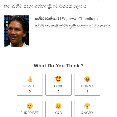
කර ගැනීම සඳහා ගන්නා ක්‍රියාමාර්ගයක් ලෙස ය.
සජීව චාමිකර
| Sajeewa Chamikara
ඉඩම් හා කෘෂිකර්ම ප්‍රතිසංස්කරණ ව්‍යාපාරය
What Do You Think ?
UPVOTE
LOVE
FUNNY
3
2
1
SURPRISED
SAD
ANGRY