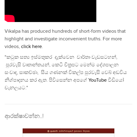
Vikalpa has produced hundreds of short-form videos that
highlight and investigate inconvenient truths. For more
videos,
click here
.
"කටුක සත්‍ය ඉස්මතුකර දැක්වෙන වාර්තා වැඩසටහන්,
පුරවැසි වෘතාන්තයන්, කෙටි චිත්‍රපට මෙන්ම දේශපාලන
සංවාද, සාකච්ඡා, සිය ගණනක් විකල්ප පුරවැසි වෙබ් අඩවිය
නිශ්පාදනය කර ඇත. පිවිසෙන්න අපගේ
YouTube
වීඩියෝ
චැනලයට."
ආරක්ෂාවන්න..!