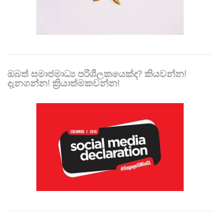
ඔබත් සමාජමාධ්‍ය පරිශීලකයෙක්ද? කියවන්න!
දැනගන්න! ක්‍රියාත්මකවන්න!