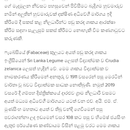
ගේ මැදමුලන නිවසට පහසුවෙන් පිවිසීමට බැදිගම හුවමාරුව
නමින් අලුතින් හුවමාරුවක් දක්ෂිණ අධිවේගී මාර්ගය ඉදි
කිරීමේ දී සකස් කළ නිලධාරීන්ට පඬු කරඳ ශාකය ආරක්ෂා
කිරීම සඳහා සැලැසුම් සකස් කිරීමට නොහැකි වීම කණගාටුවට
කරුණකි.
ෆැබේසියේ (Fabaceae) කුලයට අයත් පඬු කරඳ ශාකය
ඉංග්‍රිසියෙන් Sri Lanka Legume ලෙසත් විද්‍යාත්මක ව Crudia
zelanica ලෙසත් හැඳින් වේ. මෙම ශාකය විද්‍යාත්මක ව
නාමකරණය කිරීමෙන් අනතුරු ව 1911 වසරෙන් පසු මෙරටින්
වාර්තා වූ බවට විද්‍යාත්මක සාධක නොතිබුණි. නමුත් 2019
වසරේ දී ගම්පහ දිස්ත්‍රික්කයේ දාරළුව ග්‍රාම නිලධාරී වසමට
අයත් මධ්‍යම අධිවේගී මාර්ගයට යටත් වන එච්. අයි. එම්. ඒ.
මුණසිංහ මහතාට අයත් ව තිබූ වන්දි ගෙවීමෙන් පසු
පවරාගන්නා ලද ඉඩමෙන් වසර 108 කට පසු ව හිමේෂ් ජයසිංහ
ඇතුළු පර්යේෂණ කණ්ඩායම විසින් පළමු වරට මෙම ශාකය