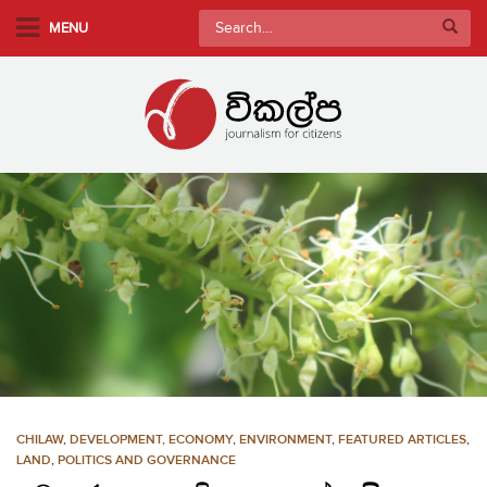
S
Search
MENU
k
for:
i
p
t
o
m
a
i
n
c
o
n
t
e
n
CHILAW
,
DEVELOPMENT, ECONOMY
,
ENVIRONMENT
,
FEATURED ARTICLES
,
t
LAND
,
POLITICS AND GOVERNANCE