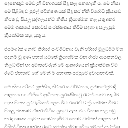
දෙනෙකුට මෙවැනි විනාශයක් සිදු කළ නොහැකි ය. මේ නිසා
මේ පිළිබඳ ව පුළුල් පරීක්ෂණයක් සිදු කර නීති විරෝධී ක්‍රියාවේ
නිරත වූ සියලු පුද්ගලයන්ට නීතිය ක්‍රියාත්මක කළ යුතු අතර
මෙම ශාකයේ කොටස් සංරක්ෂණය කිරීම සඳහා ද සැලැසුම්
ක්‍රියාත්මක කළ යුතු ය.
එපමණක් නොව තිරසර සංවර්ධනය වැනි පරිසර මූලධර්ම මත
පදනම් වූ අණ පනත් යටතේ ක්‍රියාත්මක වන රාජ්‍ය ආයතනවල
නිලධාරීන් හා අමාත්‍යවරුන් මේ ආකාරයෙන් ක්‍රියාත්මක වීම
රටේ ජනතාව ගේ මෙන් ම අනාගත පරපුරේ අවාසනාවකි.
මේ නිසා පරිසර යුක්තිය, තිරසර සංවර්ධනය, ප්‍රජාතන්ත්‍රවාදී
පාලනය හා නීතියේ ආධිපත්‍ය සුරක්ෂිත වූ රටක් ගොඩ නැගීම
ගැන සිතන පුරවැසියන් ලෙස මීට එරෙහි ව ක්‍රියාත්මක වීමට
සියලු ජනතාව ඒකරාශී විය යුතු ව ඇත. එය විනාශ කළ පඬු
කරඳ ශාකය නැවත ගොඩනැගීමට නොව වත්මන් පාලකයන්
විසින් විනාශ කරන රටේ සමස්ත ස්වාභාවික සම්පත් ආරක්ෂා