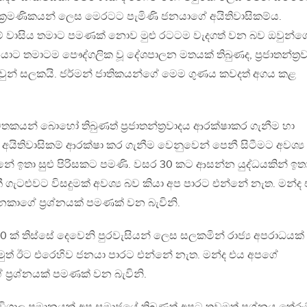
ක්‍රමණිකයන් ලෙස මෙරටට පැමිණි ජනයාගේ අයිතිවාසිකම්ය.
ාවීමේ වාසිය තමාට පමණක් නොව මුළු රටටම වැදගත් වන බව ඔවුන්ග
ජනයාට තමාටම පෞද්ගලික වූ දේශපාලන මතයක් තිබුණද, ප්‍රජාතන්ත්‍ර
වුන් සලකයි. ජර්මන් ජාතිකයන්ගේ මෙම ගුණය කවදත් අගය කළ
ි මතකයන් බොහෝ තිබුණත් ප්‍රජාතන්ත්‍රවාදය ආරක්ෂාකර ගැනීම හා
ිතිවාසිකම් ආරක්ෂා කර ගැනීම වෙනුවෙන් පෙනී සිටීමට අවශ්‍ය
නේ ඉතා සුළු පිරිසකට පමණි. වසර 30 කට ආසන්න යුද්ධයකින් ඉත
ී ගැටළුවට විසදුමක් අවශ්‍ය බව කියා අප පාරට එන්නේ නැත. මන්ද
කාගේ ප්‍රශ්නයක් පමණක් වන බැවිනි.
් තිස්සේ දෙවෙනි පුරවැසියන් ලෙස සලකමින් රාජ්‍ය අපරාධයක්
 නමුත් ඊට එරෙහිව ජනයා පාරට එන්නේ නැත. මන්ද එය අපගේ
ප්‍රශ්නයක් පමණක් වන බැවිනි.