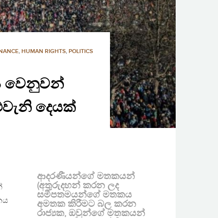
NANCE
,
HUMAN RIGHTS
,
POLITICS
දය වෙනුවන්
වැනි දෙයක්
ආදරණීයන්ගේ මතකයන්
(අතුරුදහන් කරන ලද
්
සමීපතමයන්ගේ මතකය
රනය
අමතක කිරීමට බල කරන
රාජ්‍යක, ඔවුන්ගේ මතකයන්