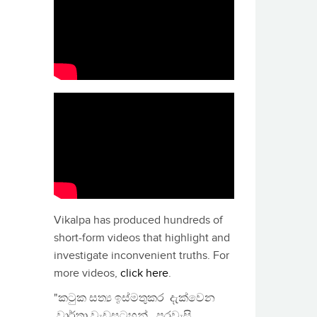
Vikalpa has produced hundreds of
short-form videos that highlight and
investigate inconvenient truths. For
more videos,
click here
.
"කටුක සත්‍ය ඉස්මතුකර දැක්වෙන
වාර්තා වැඩසටහන්, පුරවැසි