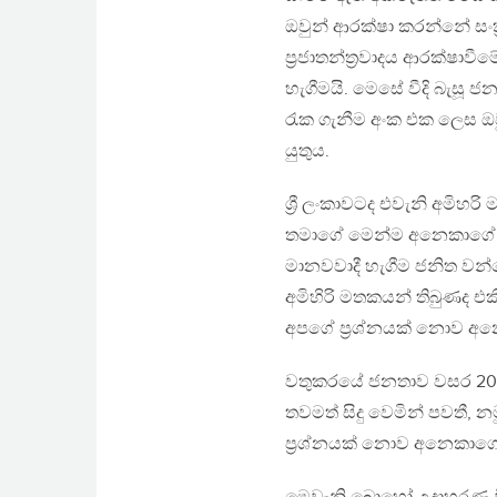
ඔවුන් ආරක්ෂා කරන්නේ සං
ප්‍රජාතන්ත්‍රවාදය ආරක්ෂ
හැගීමයි. මෙසේ වීදි බැසූ 
රැක ගැනීම අංක එක ලෙස ඔ
යුතුය.
ශ්‍රී ලංකාවටද එවැනි අමිහර
තමාගේ මෙන්ම අනෙකාගේ අය
මානවවාදී හැගීම ජනිත වන්
අමිහිරි මතකයන් තිබුණද එක
අපගේ ප්‍රශ්නයක් නොව අනෙ
වතුකරයේ ජනතාව වසර 200 ක
තවමත් සිදු වෙමින් පවතී,
ප්‍රශ්නයක් නොව අනෙකාගේ 