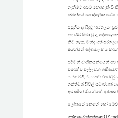
මෙවැනි බොහෝ උදාහරණ විශ
ගැනීමට අපට නොහැකි වී ති
තමන්ගේ පෞද්ගලික පක්ෂ 
පසුගිය දා සිදුවූ ‘අරගලය’ 
දකුණට සීමා වූ ද, දේශපාල
කිව හැක. මන්ද යත් අරගලය 
තමන්ගේ දේශපාලනය කරන 
ජර්මන් ජාතිකයන්ගෙන් අප ඉ
එරෙහිව එල්ල වන අභියෝ
පක්ෂ වලින් නොව එය ඔවුන
ශක්තිමත් සිවිල් සමාජයක්
අමතමින් කියන්නේ ප්‍රජාතන
ලෝකයේ කෙහේ හෝ මෙවැනි 
සේනක වත්තේගෙදර
| Sena