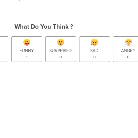
What Do You Think ?
FUNNY
SURPRISED
SAD
ANGRY
1
0
0
0