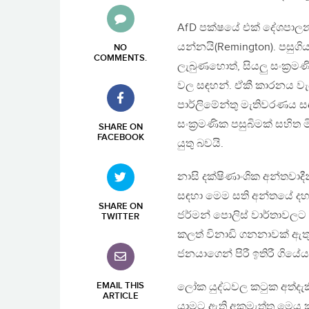
AfD පක්ෂයේ එක් දේශපාලන
යන්නයි(Remington). පසුග
NO
COMMENTS
.
ලැබුණහොත්, සියලු සංක්‍රමණ
වල සඳහන්. ඒකී කාරනය වැඩ
පාර්ලිමේන්තු මැතිවරණය 
සංක්‍රමණික පසුබිමක් සහිත
SHARE ON
FACEBOOK
යුතු බවයි.
නාසි දක්ෂිණාංශික අන්තවාදී
සඳහා මෙම සති අන්තයේ දහ
SHARE ON
ජර්මන් පොලිස් වාර්තාවල
TWITTER
කලත් විනාඩි ගනනාවක් ඇතුල
ජනයාගෙන් පිරී ඉතිරී ගිය
EMAIL THIS
ලෝක යුද්ධවල කටුක අත්දැක
ARTICLE
යාමට ඇති අකමැත්ත මෙය කද