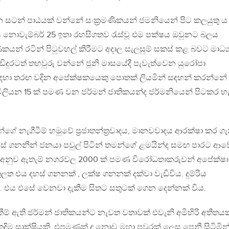
 සටන් පාඨයක් වන්නේ සංක්‍රමණිකයන් ජමනියෙන් පිට කලයුතු ය
ිය නොවැම්බර් 25 ඉතා රහසිගතව රැස්වූ එම පක්ෂය ඔවුනට බලය
ිකයන් රටින් පිටුවහල් කිරීමට අදාල සැලසුම් සකස් කළ බවට මාධ්‍
ිදුරටත් තහවුරු වන්නේ ජූනි මාසයේදී පැවැත්වෙන යුරෝපා
සඳහා තරඟ වදින අපේක්ෂකයෙකු පොතක් ලියමින් සඳහන් කරන්නේ
 මිලියන 15 ක් පමණ වන ජර්මන් ජාතිකයන්ද ජර්මනියෙන් පිටකර හ
න්ගේ නැගීටීම් හමුවේ ප්‍රජාතන්ත්‍රවාදය, මානවවාදය ආරක්ෂා කර ග
ස් ගනනින් ජනයා පවුල් පිටින් තමන්ගේ ළමයින්ද සමඟ පාරට ආව
ට අනුව ඇතැම් නගරවල 2000 ක් පමණ විරෝධතාකරුවන් අපේක්ෂා
ත එය දහස් ගනනක් , ලක්ෂ ගනනක් දක්වා වැඩිවිය. දුම්රිය
ේය. එය එසේ වෙනවා දැකීම සිතට සතුටක් ගෙන දෙන්නක් විය.
ීම් ඇති ජර්මන් ජාතිකයන්ට නැවත වතාවක් එවැනි අමිහිරි අතීත
ිම සාක්ෂියකි. එපමණක් ද නොව මහා පවුරක් ලෙස පෙනී සිටිමින