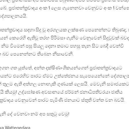
ාල ප්‍රමානයක් අප සමාජයේ තිබුණත් අපට තවමත් ප්‍රශ්නය තේරු
බේ. ප්‍රජාතන්ත්‍රවාදය අංක 1 ලෙස ගැනෙනවා වෙනුවට අංක 1 වන්න
දේශපාලනයයි.
ප්‍රජාතන්ත්‍රවාදය සඳහා සිදු වූ අරගලයක ලක්ෂණ පෙනෙන්නට තිබුණද,
කයන් කෙරෙහි ඇතිවූ තරහ පිරිමසා ගැනීම වෙනුවෙන් සිදුවූවක් බවද
නිම වීමෙන් පසු සියලු දෙනා තමාට පහසු තැන සිට බෙදී වෙන්වී
බව පෙනෙන්නට තිබෙන නිසාවෙනි.
ගන ගත යුත්තේ, අන්ත දක්ෂිණාංශිකයන්ගෙන් ප්‍රජාතන්ත්‍රවාදයට
ගයන්ට එරෙහිව පාරට ඒමට උත්තේජනය සැපෙයෙන්නේ දේශපාල
් තුලම ඇති අත්හල නොහැකි ගුණයක් ලෙසයි. මෙවැනි සමාජයකට
 යැයි කියමු! උද්ඝෝෂණ අවසානයේ ජර්මන් ජනාධිපතිවරයා ජාතිය
්ත්‍රවාදය වෙනුවෙන් පාරට පැමිණි ජනයාට ස්තුති වන්ත වන බවයි.
දේ වෙනවා නම් අප සතුටු වෙමු!
ka Wattegedara