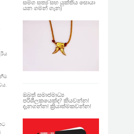
සමග සත්‍ය සහ යුක්තිය සොයා
යන ගමන් ගැන)
ය
ැරිය
ැනීම
ේය.
ඔබත් සමාජමාධ්‍ය
පරිශීලකයෙක්ද? කියවන්න!
දැනගන්න! ක්‍රියාත්මකවන්න!
යකට
්