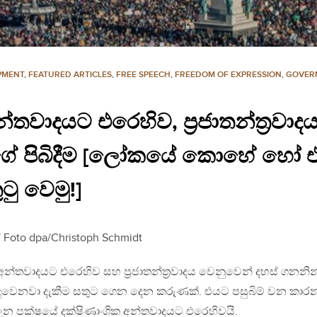
PMENT
,
FEATURED ARTICLES
,
FREE SPEECH
,
FREEDOM OF EXPRESSION
,
GOVER
න්තවාදයට එරෙහිව, ප්‍රජාතන්ත්‍රවා
ගේ පිබිදීම [ලෝකයේ කොහේ හෝ එ
ටු වෙමු!]
 / Foto dpa/Christoph Schmidt
අන්තවාදයට එරෙහිව සහ ප්‍රජාතන්ත්‍රවාදය වෙනුවෙන් දහස් ගනනින
ේ සිදුවෙනවා දැකීම සතුට ගෙන දෙන කරුණක්. එයට පසුබිම් වන කා
න පක්ෂයේ දක්ෂිණාංශික අන්තවාදයට එරෙහිවයි.