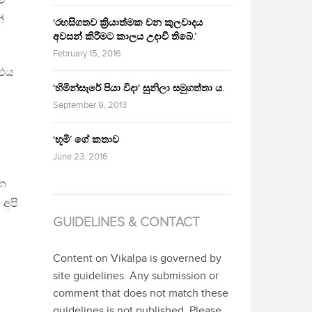
ම්
ේ
‘රහසිගතව ක්‍රියාත්මක වන කුලවාදය
අවසන් කිරීමට කාලය උදාවී තිබේ.’
February 15, 2016
 එය
‘හිමින්සැරේ පියා විදා‘ සුනිලා සමුගත්තා ය.
September 9, 2013
‘භූමි’ ගේ කතාව
June 23, 2016
න
 අපි
GUIDELINES & CONTACT
Content on Vikalpa is governed by
site guidelines. Any submission or
comment that does not match these
guidelines is not published. Please