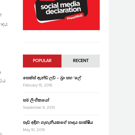
ේ
වාදය
POPULAR
RECENT
ා
සෙක්ස් ඇන්ඩ් ලව් – බ්‍රා සහ ‘ලේ’
 එය
February 15, 2016
සම ලිංගිකයෝ
September 9, 2013
පෑඩ් අඳින ගැහැනියකගේ හෘදය සාක්ෂිය
May 10, 2019