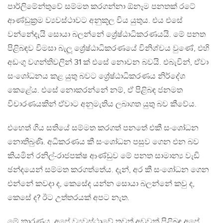
පාර්ලිමේන්තුවේ සම්මත කරගන්නා ඕනෑම පනතක් රටේ
ආණ්ඩුක්‍රම ව්‍යවස්ථාවට අනුකූල විය යුතුය. එය එසේ
වන්නේදැයි සොයා බලන්නේ ශ්‍රේෂ්ඨාධිකරණයයි. මේ පනත
පිළිබඳව විමසා බැලූ ශ්‍රේෂ්ඨාධිකරණයේ විනිශ්චය වුණේ, එහි
අඩංගු වගන්තිවලින් 31 ක් එසේ නොවන බවයි. එබැවින්, ඒවා
සංශෝධනය කළ යුතු බවට ශ්‍රේෂ්ඨාධිකරණය නිර්දේශ
කෙළේය. එසේ නොකරන්නේ නම්, ඒ පිළිබඳ ජනමත
විචාරණයකින් ඒවාට අනුමැතිය ලබාගත යුතු බව කීවේය.
එහෙත් ගිය සතියේ සම්මත කරගත් පනතේ එකී සංශෝධන
නොතිබුණි. අධිකරණය කී සංශෝධන පසුව ගෙන එන බව
කියමින් රනිල්-රාජපක්ෂ ආණ්ඩුව මේ පනත සාමාන්‍ය වැඩි
ඡන්දයෙන් සම්මත කරගත්තේය. දැන්, අර කී සංශෝධන ගෙන
එන්නේ කවදා ද, කෙසේද යන්න සොයා බලන්නේ කවු ද,
කෙසේ ද? ඊට උත්තරයක් අපට නැත.
මේ කාරණය, අපේ ව්‍යවස්ථාවේ තවත් අඩුවක් පිළිබඳ අපේ