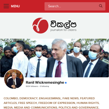
S
Search
MENU
k
for:
i
p
t
o
m
a
i
n
c
o
n
t
e
n
COLOMBO
,
DEMOCRACY
,
ENGAGESMINSL
,
FAKE NEWS
,
FEATURED
t
ARTICLES
,
FREE SPEECH
,
FREEDOM OF EXPRESSION
,
HUMAN RIGHTS
,
MEDIA
,
MEDIA AND COMMUNICATIONS
,
POLITICS AND GOVERNANCE
,