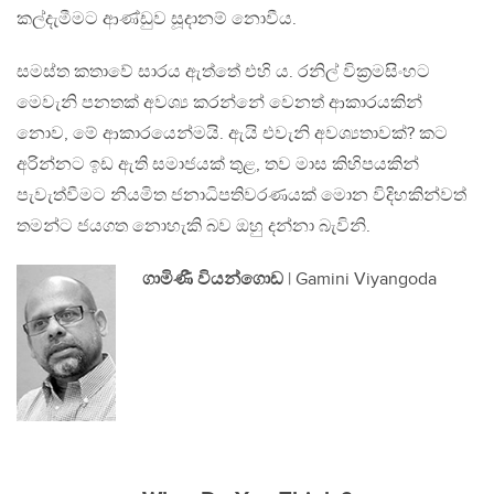
කල්දැමීමට ආණ්ඩුව සූදානම් නොවීය.
සමස්ත කතාවේ සාරය ඇත්තේ එහි ය. රනිල් වික්‍රමසිංහට
මෙවැනි පනතක් අවශ්‍ය කරන්නේ වෙනත් ආකාරයකින්
නොව, මේ ආකාරයෙන්මයි. ඇයි එවැනි අවශ්‍යතාවක්? කට
අරින්නට ඉඩ ඇති සමාජයක් තුළ, තව මාස කිහිපයකින්
පැවැත්වීමට නියමිත ජනාධිපතිවරණයක් මොන විදිහකින්වත්
තමන්ට ජයගත නොහැකි බව ඔහු දන්නා බැවිනි.
ගාමිණී වියන්ගොඩ
| Gamini Viyangoda