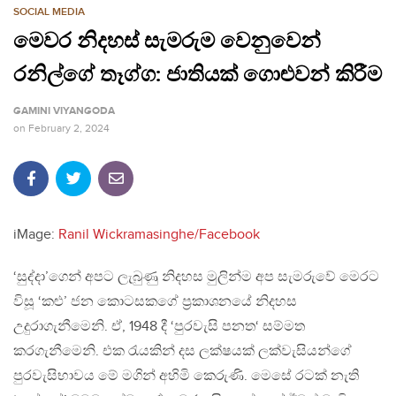
SOCIAL MEDIA
මෙවර නිදහස් සැමරුම වෙනුවෙන්
රනිල්ගේ තෑග්ග: ජාතියක් ගොළුවන් කිරීම
GAMINI VIYANGODA
on
February 2, 2024
iMage:
Ranil Wickramasinghe/Facebook
‘සුද්දා’ගෙන් අපට ලැබුණු නිදහස මුලින්ම අප සැමරුවේ මෙරට
විසූ ‘කළු’ ජන කොටසකගේ ප්‍රකාශනයේ නිදහස
උදුරාගැනීමෙනි. ඒ, 1948 දී ‘පුරවැසි පනත‘ සම්මත
කරගැනීමෙනි. එක රැයකින් දස ලක්ෂයක් ලක්වැසියන්ගේ
පුරවැසිභාවය මේ මගින් අහිමි කෙරුණි. මෙසේ රටක් නැති