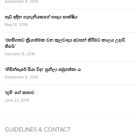
September 9, 2013
පෑඩ් අඳින ගැහැනියකගේ හෘදය සාක්ෂිය
May 10, 2019
‘රහසිගතව ක්‍රියාත්මක වන කුලවාදය අවසන් කිරීමට කාලය උදාවී
තිබේ.’
February 15, 2016
‘හිමින්සැරේ පියා විදා‘ සුනිලා සමුගත්තා ය.
September 9, 2013
‘භූමි’ ගේ කතාව
June 23, 2016
GUIDELINES & CONTACT