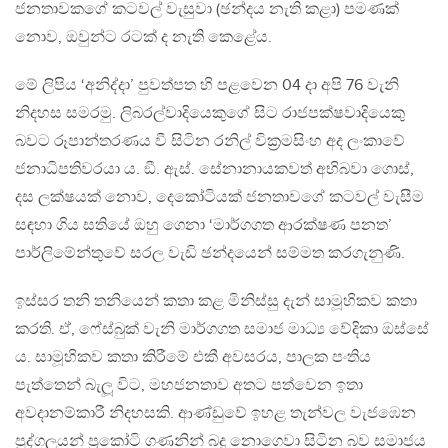
ජනතාවකගේ කටවල් වැසුවා (ඡන්දය නැති කළා) පමණක්
නොව, ඔවුන්ට රටක් ද නැති කෙළේය.
මේ ලිපිය ‘අනිද්දා’ පුවත්පත හි පළවෙන 04 දා අපි 76 වැනි
නිදහස සමරමු. ලිබරල්වාදියෙකුගේ සිට රාජපක්ෂවාදියෙකු
බවට රූපාන්තරණය වී සිටින රනිල් වික්‍රමසිංහ අද ලංකාවේ
ජනාධිපතිවරයා ය. ඞී. ඇස්. සේනානායකවත් අභිබවා ගොස්,
දස ලක්ෂයක් නොව, දෙකෝටියක් ජනතාවගේ කටවල් වැසීම
සඳහා ගිය සතියේ ඔහු ගෙනා ‘මාර්ගගත ආරක්ෂණ පනත’
පාර්ලිමේන්තුවේ සරල වැඩි ඡන්දයෙන් සම්මත කරගැනුණි.
ඉස්සර තනි තනියෙන් කතා කළ මිනිස්සු දැන් සාමූහිකව කතා
කරති. ඒ, ෆේස්බුක් වැනි මාර්ගගත සමාජ මාධ්‍ය වේදිකා ඔස්සේ
ය. සාමූහිකව කතා කිරීමේ එකී අවසරය, පාලක පංතිය
පැත්තෙන් බැලූ විට, මහජනතාව අතට පත්වෙන ඉතා
අවදානම්කාරී නිදහසකි. ආණ්ඩුවේ ඉහළ තැන්වල වැජඹෙන
පුද්ගලයන් ප්‍රකෝටි ගණනින් බදු නොගෙවා සිටින බව සමාජය