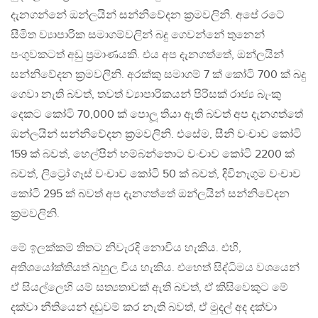
දැනගන්නේ ඔන්ලයින් සන්නිවේදන ක්‍රමවලිනි. අපේ රටේ
සීමිත ව්‍යාපාරික සමාගම්වලින් බදු ගෙවන්නේ තුනෙන්
පංගුවකටත් අඩු ප්‍රමාණයකි. එය අප දැනගත්තේ, ඔන්ලයින්
සන්නිවේදන ක්‍රමවලිනි. අරක්කු සමාගම් 7 ක් කෝටි 700 ක් බදු
ගෙවා නැති බවත්, තවත් ව්‍යාපාරිකයන් පිරිසක් රාජ්‍ය බැංකු
දෙකට කෝටි 70,000 ක් පොලූ තියා ඇති බවත් අප දැනගත්තේ
ඔන්ලයින් සන්නිවේදන ක්‍රමවලිනි. එසේම, සීනි වංචාව කෝටි
159 ක් බවත්, හෙල්පින් හම්බන්තොට වංචාව කෝටි 2200 ක්
බවත්, ලිට්‍රෝ ගෑස් වංචාව කෝටි 50 ක් බවත්, දිවිනැගුම වංචාව
කෝටි 295 ක් බවත් අප දැනගත්තේ ඔන්ලයින් සන්නිවේදන
ක්‍රමවලිනි.
මේ ඉලක්කම් තිතට නිවැරදි නොවිය හැකිය. එහි,
අතිශයෝක්තියත් බහුල විය හැකිය. එහෙත් සිද්ධිමය වශයෙන්
ඒ සියල්ලෙහි යම් සත්‍යතාවක් ඇති බවත්, ඒ කිසිවෙකුට මේ
දක්වා නීතියෙන් දඬුවම් කර නැති බවත්, ඒ මුදල් අද දක්වා