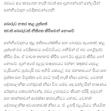
රජයට අය කරගෙන නැති බවත් අප දැනගන්නේ ඔන්ලයින්
සන්නිවේදන වේදිකාවන්ගෙනි.
බොරුව නතර කළ යුත්තේ
තවත් බොරුවක් නීතිගත කිරීමෙන් නොවේ
සන්නිවේදනය තුළ අතිශයෝක්තිය සහ බොරුව ඇතොත්, කළ
යුත්තේ එම වේදිකාවම පාවිච්චියට ගනිමින් ඒ බව හෙළිදරව්
කිරීම මිස, ඒ මාවත තහනම් කිරීම හෝ ඊට දඬුවම් කිරීම හෝ
නොවේ. දැන් අපේ පළමු සාදෘශ්‍යයට එන්න: කඳුකර දෙමළ
වැසියන්ට පුරවැසි බව අහිමි කෙළේ, එම ජනතාවගේ පියා සහ
මුත්තා සහ මීමුත්තා මේ රටේ ඉපදී නැති නිසා නොව, වෙනත්
දේශපාලනික හේතුවක් නිසා වීම සේම, අද ඔන්ලයින් භාෂණය
මර්දනය කෙරෙන්නේද, රජය උජාරුවට කියන පරිදි, දරුවන්
සහ කාන්තාවන් ආරක්ෂා කරගැනීමට නොව, වෙනත්
දේශපාලනික අවශ්‍යතාවක් නිසා ය. ඒ, ළඟදී එළැඹීමට නියමිත