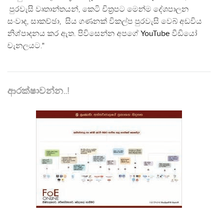
පුරවැසි වෘතාන්තයන්, කෙටි චිත්‍රපට මෙන්ම දේශපාලන
සංවාද, සාකච්ඡා, සිය ගණනක් විකල්ප පුරවැසි වෙබ් අඩවිය
නිශ්පාදනය කර ඇත. පිවිසෙන්න අපගේ
YouTube
වීඩියෝ
චැනලයට."
ආරක්ෂාවන්න..!