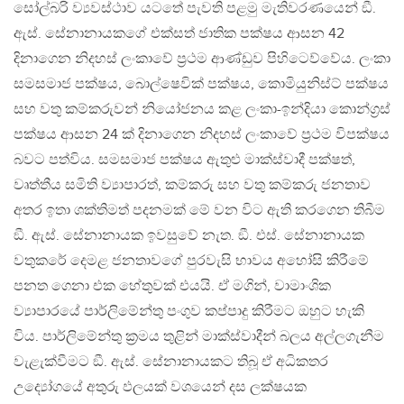
සෝල්බරි ව්‍යවස්ථාව යටතේ පැවති පළමු මැතිවරණයෙන් ඞී.
ඇස්. සේනානායකගේ එක්සත් ජාතික පක්ෂය ආසන 42
දිනාගෙන නිදහස් ලංකාවේ ප්‍රථම ආණ්ඩුව පිහිටෙව්වේය. ලංකා
සමසමාජ පක්ෂය, බොල්ෂෙවික් පක්ෂය, කොමියුනිස්ට් පක්ෂය
සහ වතු කම්කරුවන් නියෝජනය කළ ලංකා-ඉන්දියා කොන්ග්‍රස්
පක්ෂය ආසන 24 ක් දිනාගෙන නිදහස් ලංකාවේ ප්‍රථම විපක්ෂය
බවට පත්විය. සමසමාජ පක්ෂය ඇතුළු මාක්ස්වාදී පක්ෂත්,
වෘත්තීය සමිති ව්‍යාපාරත්, කම්කරු සහ වතු කම්කරු ජනතාව
අතර ඉතා ශක්තිමත් පදනමක් මේ වන විට ඇති කරගෙන තිබීම
ඞී. ඇස්. සේනානායක ඉවසුවේ නැත. ඞී. එස්. සේනානායක
වතුකරේ දෙමළ ජනතාවගේ පුරවැසි භාවය අහෝසි කිරීමේ
පනත ගෙනා එක හේතුවක් එයයි. ඒ මගින්, වාමාංශික
ව්‍යාපාරයේ පාර්ලිමේන්තු පංගුව කප්පාදු කිරීමට ඔහුට හැකි
විය. පාර්ලිමේන්තු ක්‍රමය තුළින් මාක්ස්වාදීන් බලය අල්ලගැනීම
වැළැක්වීමට ඞී. ඇස්. සේනානායකට තිබූ ඒ අධිකතර
උද්‍යෝගයේ අතුරු ඵලයක් වශයෙන් දස ලක්ෂයක