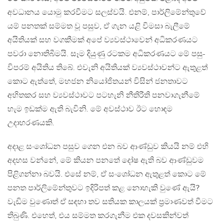
අවධානය යොමු කරවීමට සලස්වයි. එනම්, පාර්ලිමේන්තුවේ
යම් පනතක් සම්මත වූ පසුව, ඒ ගැන යළි විමසා බැලීමේ
අයිතියක් සහ වගකීමක් අපේ ව්‍යවස්ථාවෙන් අධිකරණයට
පවරා නොතිබීමයි. සෑම දියුණු රටකම අධිකරණයට මේ පසු-
විපරම් අයිතිය තිබේ. එවැනි අයිතියක් ව්‍යවස්ථාවන්ට ඇතුළත්
කොට ඇත්තේ, මහජන නියෝජිතයන් විසින් ජනතාවට
අහිතකර සහ ව්‍යවස්ථාවට පටහැනි නීතිරීති පනවාගැනීමේ
හැම ඉඩක්ම ඇති බැවිනි. මේ අවස්ථාව ඊට හොඳම
උදාහරණයකි. ‍
අදාළ සංශෝධන පසුව ගෙන එන බව ආණ්ඩුව කියයි නම් එහි
අදහස වන්නේ, මේ කියන පනතේ දෝෂ ඇති බව ආණ්ඩුවම
පිළිගන්නා බවයි. එසේ නම්, ඒ සංශෝධන ඇතුළත් කොට මේ
පනත පාර්ලිමේන්තුවට ඉදිරිපත් කළ නොහැකි වුණේ ඇයි?
වැඩිම වුණොත් ඒ සඳහා තව සතියක කාලයක් ප්‍රමාණවත් වීමට
තිබුණි. එහෙත්, එය සම්මත කරගැනීම එක දවසකින්වත්