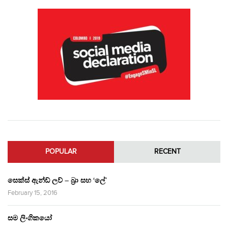
POPULAR
RECENT
සෙක්ස් ඇන්ඩ් ලව් – බ්‍රා සහ ‘ලේ’
February 15, 2016
සම ලිංගිකයෝ