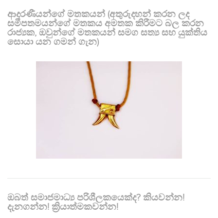
ආදරණීයන්ගේ මතකයන් (අතුරුදහන් කරන ලද
සමීපතමයන්ගේ මතකය අමතක කිරීමට බල කරන
රාජ්‍යක, ඔවුන්ගේ මතකයන් සමග සත්‍ය සහ යුක්තිය
සොයා යන ගමන් ගැන)
ඔබත් සමාජමාධ්‍ය පරිශීලකයෙක්ද? කියවන්න!
දැනගන්න! ක්‍රියාත්මකවන්න!