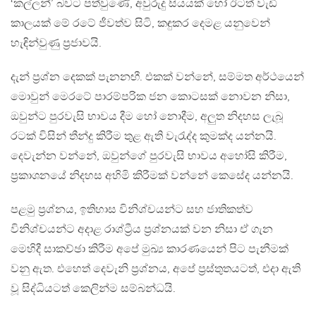
‘කල්ලන්’ බවට පත්වුණේ, අවුරුදු සියයක් හෝ ඊටත් වැඩි
කාලයක් මේ රටේ ජීවත්ව සිටි, කඳුකර දෙමළ යනුවෙන්
හැඳින්වුණු ප්‍රජාවයි.
දැන් ප්‍රශ්න දෙකක් පැනනඟී. එකක් වන්නේ, සම්මත අර්ථයෙන්
මොවුන් මෙරටේ පාරම්පරික ජන කොටසක් නොවන නිසා,
ඔවුන්ට පුරවැසි භාවය දීම හෝ නොදීම, අලුත නිදහස ලැබූ
රටක් විසින් තීන්දු කිරීම තුළ ඇති වැරැද්ද කුමක්ද යන්නයි.
දෙවැන්න වන්නේ, ඔවුන්ගේ පුරවැසි භාවය අහෝසි කිරීම,
ප්‍රකාශනයේ නිදහස අහිමි කිරීමක් වන්නේ කෙසේද යන්නයි.
පළමු ප්‍රශ්නය, ඉතිහාස විනිශ්චයන්ට සහ ජාතිකත්ව
විනිශ්චයන්ට අදාළ රාශ්ට්‍රීය ප්‍රශ්නයක් වන නිසා ඒ ගැන
මෙහිදී සාකච්ඡා කිරීම අපේ මුඛ්‍ය කාරණයෙන් පිට පැනීමක්
වනු ඇත. එහෙත් දෙවැනි ප්‍රශ්නය, අපේ ප්‍රස්තුතයටත්, එදා ඇති
වූ සිද්ධියටත් කෙලින්ම සම්බන්ධයි.