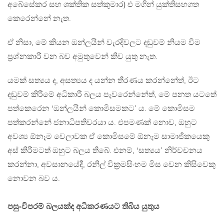
අබේසේකර සහ ශක්තික සත්කුමාර) එ මගින් යුක්තිසහගත
කෙරෙන්නේ නැත.
ඒ නිසා, මේ කියන ඔන්ලයින් වැරදිවලට දඬුවම් නියම වීම
ප්‍රශ්නකාරී වන බව අමුතුවෙන් කිව යුතු නැත.
යමක් සත්‍යය ද, අසත්‍යය ද යන්න තීරණය කරන්නේත්, ඊට
දඬුවම් කිරීමේ අධිකාරී බලය පැවරෙන්නේත්, මේ පනත යටතේ
පත්කෙරෙන ‘ඔන්ලයින් කොමිසමකට’ ය. මේ කොමිසම
පත්කරන්නේ ජනාධිපතිවරයා ය. එපමණක් නොව, ඔහුට
අවශ්‍ය ඕනෑම වෙලාවක ඒ කොමිසමේ ඕනෑම සාමාජිකයෙකු
අස් කිරීමටත් ඔහුට බලය තිබේ. එනම්, ‘සත්‍යය’ නිර්වචනය
කරන්නා, අවසානයේදී, රනිල් වික්‍රමසිංහම මිස වෙන කිසිවෙකු
නොවන බව ය.
පසු-විපරම් බලයක්ද අධිකරණයට තිබිය යුතුය