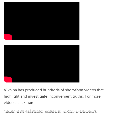
Vikalpa has produced hundreds of short-form videos that
highlight and investigate inconvenient truths. For more
videos,
click here
.
"කටුක සත්‍ය ඉස්මතුකර දැක්වෙන වාර්තා වැඩසටහන්,