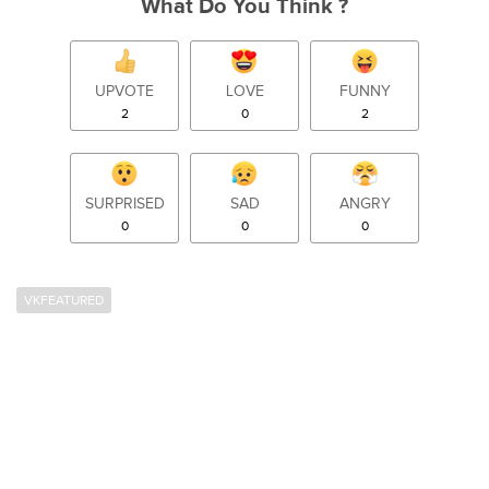
What Do You Think ?
UPVOTE
LOVE
FUNNY
2
0
2
SURPRISED
SAD
ANGRY
0
0
0
VKFEATURED