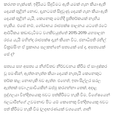
කරගත හැක්කේ, ඉදිරියට සිදුවීමට ඇති යමක් ගැන කියා ඇති
දෙයක් තුළින් නොව, දැනටමත් සිදුවුණු දෙයක් ගැන කියා ඇති
දෙයක් තුළින් යැයි, කෙනෙකු මෙහිදී ප්‍රතිතර්කයක් නැඟිය
හැකිය. එසේ නම්, ගෝඨාභය රාජපක්ෂ පාලනය යටතේ රටේ
ආර්ථිකය කඩාවැටීමට වගකිවයුත්තේ 2015-2019 යහපාලන
රජය යැයි මහින්ද රාජපක්ෂ දැන් කියන විට, ජනාධිපති රනිල්
වික්‍රමසිංහ ඒ ප්‍රකාශය සලකන්නේ සත්‍යයක් සේ ද, අසත්‍යයක්
සේ ද?
සත්‍යය සහ අසත්‍ය ය නිශ්චිතව නිර්වචනය කිරීම ඒ සා දුෂ්කර
වූ පමණින්, ඇත්ත-නැත්ත කියා දෙයක් නැතැයි කෙනෙකුට
තර්ක කළ නොහැකි බව ඇත්ත. එහෙත්, ඉතා සිල්ලර සරල
ඇත්තක් පවා උසාවියකින් ඔප්පු කරගන්නා තෙක්, අදාළ
පුද්ගලයා වින්දිතයෙකු බවට පත්කිරීමට හැකි වීම, විශේෂයෙන්
බලධාරීන්ගේ උවමනාව පිට යම් කෙනෙකු වින්දිතයෙකු බවට
පත් කිරීමට හැකි වීම (උදාහරණයක් වශයෙන්, ශානි