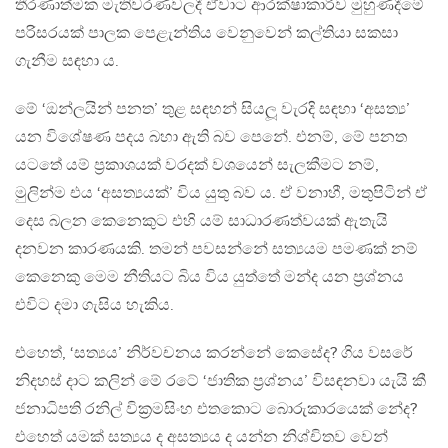
තීරණාත්මක මැතිවරණවලදී ඒවාට ආරක්ෂාකාරීව මුහුණදීමේ
පරිසරයක් පාලක පෙළැන්තිය වෙනුවෙන් කල්තියා සකසා
ගැනීම සඳහා ය.
මේ ‘ඔන්ලයින් පනත’ තුළ සඳහන් සියලූ වැරදි සඳහා ‘අසත්‍ය’
යන විශේෂණ පදය බහා ඇති බව පෙනේ. එනම්, මේ පනත
යටතේ යම් ප්‍රකාශයක් වරදක් වශයෙන් සැලකීමට නම්,
මුලින්ම එය ‘අසත්‍යයක්’ විය යුතු බව ය. ඒ වනාහී, මතුපිටින් ඒ
දෙස බලන කෙනෙකුට එහි යම් සාධාරණත්වයක් ඇතැයි
දනවන කාරණයකි. තමන් පවසන්නේ සත්‍යයම පමණක් නම්
කෙනෙකු මෙම නීතියට බිය විය යුත්තේ මන්ද යන ප්‍රශ්නය
එවිට දමා ගැසිය හැකිය.
එහෙත්, ‘සත්‍යය’ නිර්වචනය කරන්නේ කෙසේද? ගිය වසරේ
නිදහස් දාට කලින් මේ රටේ ‘ජාතික ප්‍රශ්නය’ විසඳනවා යැයි කී
ජනාධිපති රනිල් වික්‍රමසිංහ එතකොට බොරුකාරයෙක් නේද?
එහෙත් යමක් සත්‍යය ද අසත්‍යය ද යන්න නිශ්චිතව වෙන්