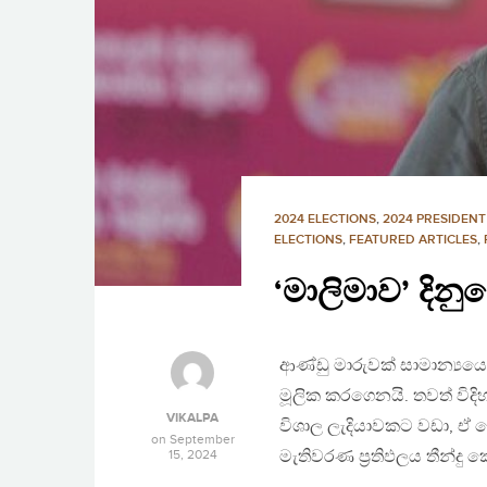
2024 ELECTIONS
,
2024 PRESIDENT
ELECTIONS
,
FEATURED ARTICLES
,
‘මාලිමාව’ දින
ආණ්ඩු මාරුවක් සාමාන්‍යයෙ
මූලික කරගෙනයි. තවත් විද
VIKALPA
විශාල ලැදියාවකට වඩා, ඒ 
on
September
15, 2024
මැතිවරණ ප්‍රතිඵලය තීන්දු 