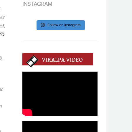
INSTAGRAM
ර
ාව’
Follow on Instagram
ත්,
නීම
ි.
සහ
න
ා