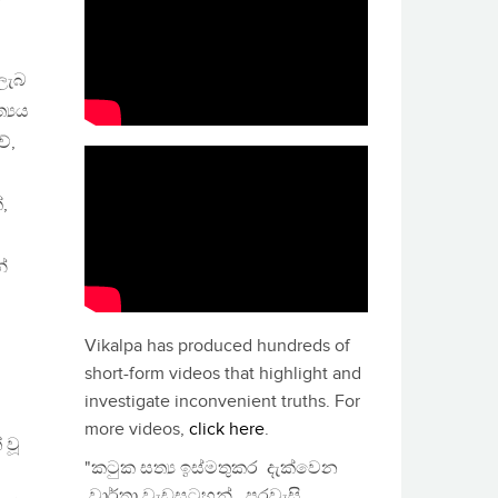
 ලැබ
්‍යය
ේ,
,
්
Vikalpa has produced hundreds of
short-form videos that highlight and
investigate inconvenient truths. For
more videos,
click here
.
 වූ
"කටුක සත්‍ය ඉස්මතුකර දැක්වෙන
වාර්තා වැඩසටහන්, පුරවැසි