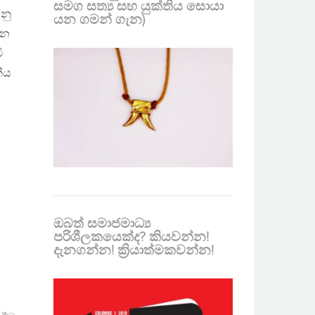
සමග සත්‍ය සහ යුක්තිය සොයා
නු
යන ගමන් ගැන)
ැන
ි
ීය
ම
ඔබත් සමාජමාධ්‍ය
පරිශීලකයෙක්ද? කියවන්න!
දැනගන්න! ක්‍රියාත්මකවන්න!