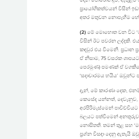
දෙන පොරොන්දුව, ඇතුළට පැ
ප්‍රායෝගිකත්වයන් විසින් 
අතර මතුවන නොපෑහීම හේ
(2)
මේ මොහොත වන විට ‘මා
විසින් ඊට පවරන ලද්දකි. එය
කඳවුර එය වීමෙනි. ප්‍රධාන 
ඒ නිසාම, 75 වසරක ශාපයට ඔ
පෙරමුණ) පමණක් ඒ වගකීමෙ
‘සදාචාරමය හයිය’ ඔවුන්ට ප
දැන්, මේ කාරණා දෙක, එ
කෙසේද යන්නත්, දෙවැනුව, 
අරපිරිමැස්මෙන් පාවිච්චි
බලයට පත්වීමෙන් අනතුරුවයි
නොසිතති. තමන් තුළ සහ ‘මා
ප්‍රශ්න විසඳා දෙනු ඇතැයි ඔව