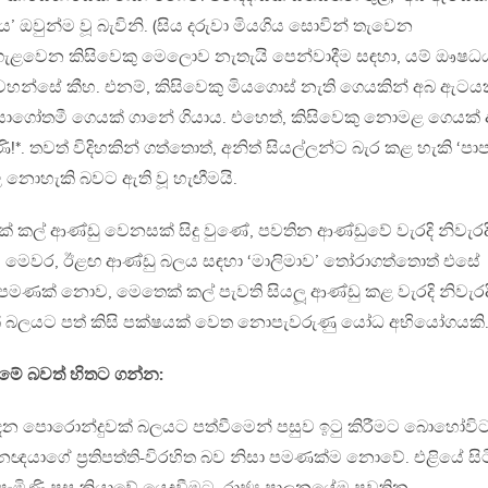
වුන්ම වූ බැවිනි. (සිය දරුවා මියගිය සොවින් තැවෙන
ැළවෙන කිසිවෙකු මෙලොව නැතැයි පෙන්වාදීම සඳහා, යම් ඖෂධ
වහන්සේ කීහ. එනම්, කිසිවෙකු මියගොස් නැති ගෙයකින් අබ ඇටය
ාගෝතමී ගෙයක් ගානේ ගියාය. එහෙත්, කිසිවෙකු නොමළ ගෙයක්
. තවත් විදිහකින් ගත්තොත්, අනිත් සියල්ලන්ට බැර කළ හැකි ‘පා
ළ නොහැකි බවට ඇති වූ හැඟීමයි.
් කල් ආණ්ඩු වෙනසක් සිදු වුණේ, පවතින ආණ්ඩුවේ වැරදි නිවැරද
ෙමු. මෙවර, ඊළඟ ආණ්ඩු බලය සඳහා ‘මාලිමාව’ තෝරාගත්තොත් එසේ
මණක් නොව, මෙතෙක් කල් පැවති සියලූ ආණ්ඩු කළ වැරදි නිවැරද
ක් බලයට පත් කිසි පක්ෂයක් වෙත නොපැවරුණු යෝධ අභියෝගයකි
මේ බවත් හිතට ගන්න:
න පොරොන්දුවක් බලයට පත්වීමෙන් පසුව ඉටු කිරීමට බොහෝවි
ාගේ ප්‍රතිපත්ති-විරහිත බව නිසා පමණක්ම නොවේ. එළියේ සිට