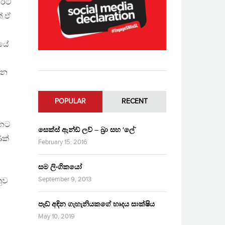
 ඊට
් ඒ
නයේ
ලන
POPULAR
RECENT
්නට
සෙක්ස් ඇන්ඩ් ලව් – බ්‍රා සහ ‘ලේ’
ණක්
February 15, 2016
සම ලිංගිකයෝ
September 9, 2013
නුව
පෑඩ් අඳින ගැහැනියකගේ හෘදය සාක්ෂිය
May 10, 2019