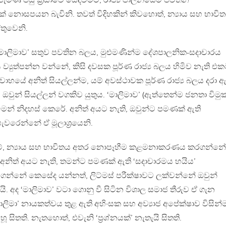
මිණි පසු ක්‍රියාවේ යෙදවීමට, රාජ්‍ය පාලනයේම පවතින
ඉඩක් නොසපයන බැවිනි. තවත් විදිහකින් කිවහොත්, න්‍යාය සහ භාවි
තුවෙනි.
ලිමාව’ සතුව පවතින බලය, මුළුමණින්ම දේශපාලනික-සදාචාරය
 ව්‍යුත්පන්න වන්නේ, කිසි දවසක පූර්ණ රාජ්‍ය බලය හිමිව නැති එ
ප්‍රවාහයේ අනිත් සියල්ලන්ම, යම් අවස්ථාවක පූර්ණ රාජ්‍ය බලය දරා 
වුන් සියල්ලන් වගකිව යුතුය. ‘මාලිමාව’ (ඇත්තෙන්ම ජනතා විමුක
න් නිදහස් කෙරේ. අනිත් අයට නැති, ඔවුන්ට පමණක් ඇති
ැවරෙන්නේ ඒ මූලාශ්‍රයෙනි.
නම්, න්‍යාය සහ භාවිතය අතර නොපෑහීම කළමනාකරණය කරගන්නේ
අනිත් අයට නැති, තමන්ට පමණක් ඇති ‘සදාචාරමය හයිය’
යට ගන්නේ කෙසේද යන්නත්, ලිට්මස් පරීක්ෂාවට ලක්වන්නේ ඔවුන්
. අද ‘මාලිමාව’ වටා ගොනු වී සිටින විශාල සමාජ තීරුව ඒ ගැන
ලිමා’ නායකත්වය තුළ ඇති අහිංසක සහ අව්‍යාජ අපේක්ෂාව විසින්
ුහූ සිතති. නැතහොත්, එවැනි ‘ප්‍රශ්නයක්’ නැතැයි සිතති.