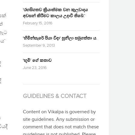
‘රහසිගතව ක්‍රියාත්මක වන කුලවාදය
යක්
අවසන් කිරීමට කාලය උදාවී තිබේ.’
February 15, 2016
ක්
 ඈට
‘හිමින්සැරේ පියා විදා‘ සුනිලා සමුගත්තා ය.
පය’
September 9, 2013
‘භූමි’ ගේ කතාව
ි
June 23, 2016
ි
.
GUIDELINES & CONTACT
Content on Vikalpa is governed by
ට
site guidelines. Any submission or
ියදී
comment that does not match these
guidelines is not published. Please