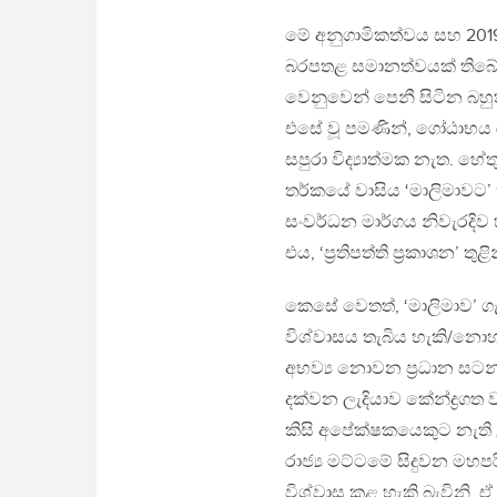
මේ අනුගාමිකත්වය සහ 201
බරපතළ සමානත්වයක් තිබේ. වි
වෙනුවෙන් පෙනී සිටින බහු
එසේ වූ පමණින්, ගෝඨාභය 
සපුරා විද්‍යාත්මක නැත. හ
තර්කයේ වාසිය ‘මාලිමාවට’
සංවර්ධන මාර්ගය නිවැරදිව හ
එය, ‘ප්‍රතිපත්ති ප්‍රකාශන
කෙසේ වෙතත්, ‘මාලිමාව’ 
විශ්වාසය තැබිය හැකි/නොහැ
අභව්‍ය නොවන ප්‍රධාන සටන
දක්වන ලැදියාව කේන්ද්‍රග
කිසි අපේක්ෂකයෙකුට නැති 
රාජ්‍ය මට්ටමේ සිදුවන මහ
විශ්වාස කළ හැකි බැවිනි. ඒ