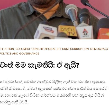
 ELECTION
,
COLOMBO
,
CONSTITUTIONAL REFORM
,
CORRUPTION
,
DEMOCRACY
POLITICS AND GOVERNANCE
ුවොත් මම කැමතියි: ඒ ඇයි?
න් සිදුවන්නේ, පවතින ආණ්ඩුව පිළිබඳ ඇති වන මහජන අප්‍රසාදය
ිහකින් කිවහොත්, තමන් අලූතෙන් පත්කරගන්නා පාර්ශ්වය කෙරෙහි
මොහොතේ බලයේ සිටින පාර්ශ්වය කෙරෙහි වන අප්‍රසාදය විසින්
කෙරෙනු ඇති බවයි.