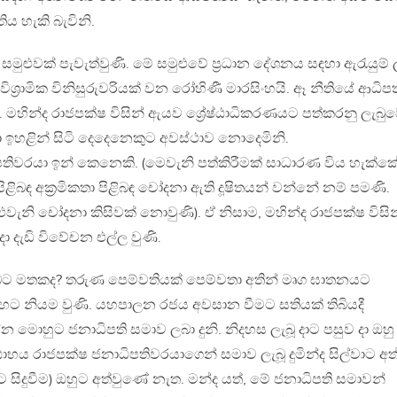
ිය හැකි බැවිනි.
ඥ සමුළුවක් පැවැත්වුණි. මේ සමුළුවේ ප්‍රධාන දේශනය සඳහා ඇරැයුම්
විශ්‍රාමික විනිසුරුවරියක් වන රෝහිණී මාරසිංහයි. ඈ නීතියේ ආධිපත
මහින්ද රාජපක්ෂ විසින් ඇයව ශ්‍රේෂ්ඨාධිකරණයට පත්කරනු ලැබුව
ා ඉහළින් සිටි දෙදෙනෙකුට අවස්ථාව නොදෙමිනි.
වරයා ඉන් කෙනෙකි. (මෙවැනි පත්කිරීමක් සාධාරණ විය හැක්කේ
පිළිබඳ අක්‍රමිකතා පිළිබඳ චෝදනා ඇති දූෂිතයන් වන්නේ නම් පමණි.
එවැනි චෝදනා කිසිවක් නොවුණි). ඒ නිසාම, මහින්ද රාජපක්ෂ විසින
 දැඩි විවේචන එල්ල වුණි.
 ඔබට මතකද? තරුණ පෙම්වතියක් පෙම්වතා අතින් මෘග ඝාතනයට
්ගහට නියම වුණි. යහපාලන රජය අවසාන වීමට සතියක් තිබියදී
ේන මොහුට ජනාධිපති සමාව ලබා දුනි. නිදහස ලැබූ දාට පසුව දා ඔහු
ඨාභය රාජපක්ෂ ජනාධිපතිවරයාගෙන් සමාව ලැබූ දුමින්ද සිල්වාට අත්
සිදුවීම) ඔහුට අත්වුණේ නැත. මන්ද යත්, මේ ජනාධිපති සමාවන්