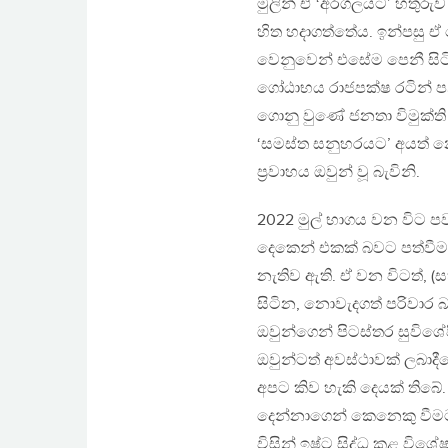
මුලින් ඒ ‘අරගලයට’ හතුරුව
හිත හදාගත්තේය. ඉන්පසු 
වෙනුවෙන් එසේම පෙනී සිටි බව
ගෝඨාභය රාජපක්ෂ රටින් පන
ගොනු වුණේ ජනතා විමුක්ති 
‘සමස්ත සනුහරයට’ අයත් 
ප්‍රවාහය ඔවුන් වූ බැවිනි.
2022 මුල් භාගය වන විට ප
දෙකෙන් එකක් බවට පත්වීම
නැතිව ඇති. ඒ වන විටත්, (ස
සිටින, නොවැදගත් පරිවාර 
ඔවුන්ගෙන් පිටස්තර සුවිශේ
ඔවුන්ටත් අවස්ථාවක් ලබාදී
අපට කිව හැකි දෙයක් තිබේ
දෙන්නාගෙන් කෙනෙකු වීමට
විසින් ඉෂ්ට සිද්ධ කළ විශ