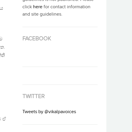
click
here
for contact information
තය
and site guidelines.
FACEBOOK
කම
ඇත.
්ති
TWITTER
Tweets by @vikalpavoices
ම ඒ