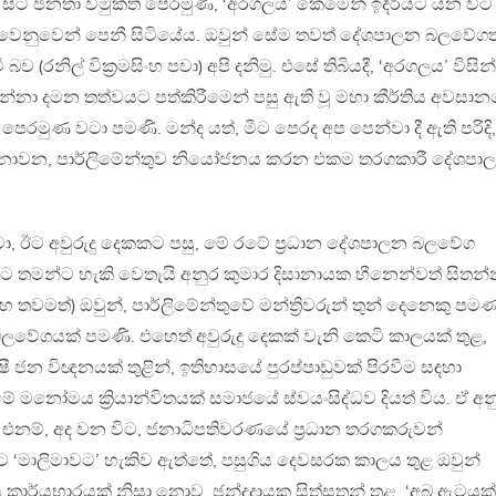
 සිටි ජනතා විමුක්ති පෙරමුණ, ‘අරගලය’ කෙමෙන් ඉදිරියට යන විට
ඒ වෙනුවෙන් පෙනී සිටියේය. ඔවුන් සේම තවත් දේශපාලන බලවේගත
 (රනිල් වික්‍රමසිංහ පවා) අපි දනිමු. එසේ තිබියදී, ‘අරගලය’ විසින්
්නා දමන තත්වයට පත්කිරීමෙන් පසු ඇති වූ මහා කීර්තිය අවසා
පෙරමුණ වටා පමණි. මන්ද යත්, මීට පෙරද අප පෙන්වා දී ඇති පරිදි,
නොවන, පාර්ලිමේන්තුව නියෝජනය කරන එකම තරගකාරී දේශපා
වා, ඊට අවුරුදු දෙකකට පසු, මේ රටේ ප්‍රධාන දේශපාලන බලවේග
ට තමන්ට හැකි වෙතැයි අනුර කුමාර දිසානායක හීනෙන්වත් සිතන
හ තවමත්) ඔවුන්, පාර්ලිමේන්තුවේ මන්ත්‍රිවරුන් තුන් දෙනෙකු පම
බලවේගයක් පමණි. එහෙත් අවුරුදු දෙකක් වැනි කෙටි කාලයක් තුළ,
ෂී ජන විඥනයක් තුළින්, ඉතිහාසයේ පුරප්පාඩුවක් පිරවීම සඳහා
මේ මනෝමය ක්‍රියාන්විතයක් සමාජයේ ස්වයංසිද්ධව දියත් විය. ඒ අ
. එනම්, අද වන විට, ජනාධිපතිවරණයේ ප්‍රධාන තරගකරුවන්
 ‘මාලිමාවට’ හැකිව ඇත්තේ, පසුගිය දෙවසරක කාලය තුළ ඔවුන්
ේෂ කාර්යභාරයක් නිසා නොව. ඡන්දදායක සිත්සතන් තුළ, ‘අබ ඇටයක්