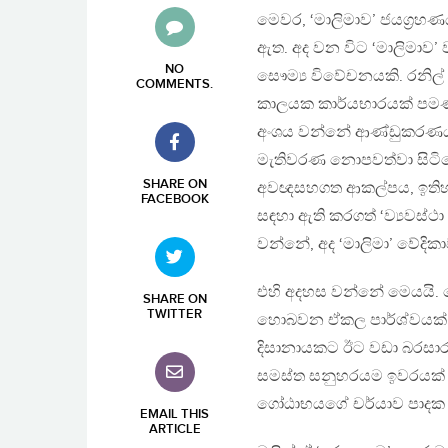
මෙවර, ‘මාලිමාව’ ජයග්‍රහ
ඇත. අද වන විට ‘මාලිමාව’
NO
සෞම්‍ය විවේචනයකි. රනිල් 
COMMENTS
.
කාලයක කාර්යභාරයක් පමණක
අංශය වන්නේ ආණ්ඩුකරණය ව
මැතිවරණ නොපවත්වා සිටිය
SHARE ON
අවඥසහගත ආකල්පය, ඉතිහාසග
FACEBOOK
සඳහා ඇති කරගත් ‘ව්‍යවස
වන්නේ, අද ‘මාලිමා’ වේදික
එහි අදහස වන්නේ මෙයයි. ම
SHARE ON
TWITTER
හොබවන ඒකල පාර්ශ්වයක්
දිසානායකට ඊට වඩා බරසාර,
සමස්ත සනුහරයම ඉවරයක් ක
ගෝඨාභයගේ චර්යාව පාදක කර
EMAIL THIS
ARTICLE