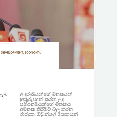
,
DEVELOPMENT, ECONOMY
,
ආදරණීයන්ගේ මතකයන්
 ඇති
(අතුරුදහන් කරන ලද
සමීපතමයන්ගේ මතකය
අමතක කිරීමට බල කරන
රාජ්‍යක, ඔවුන්ගේ මතකයන්