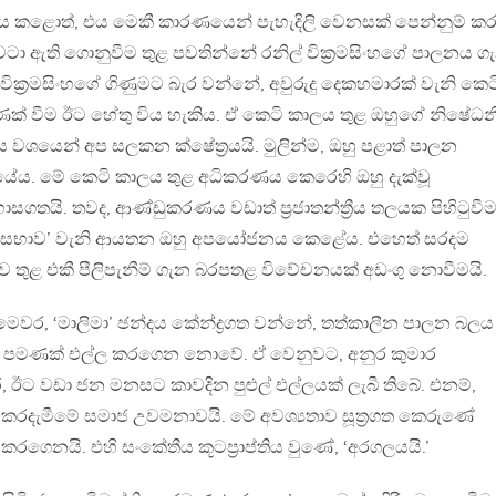
ණය කළොත්, එය මෙකී කාරණයෙන් පැහැදිලි වෙනසක් පෙන්නුම් කර
 වටා ඇති ගොනුවීම තුළ පවතින්නේ රනිල් වික්‍රමසිංහගේ පාලනය ග
වික්‍රමසිංහගේ ගිණුමට බැර වන්නේ, අවුරුදු දෙකහමාරක් වැනි කෙට
් වීම ඊට හේතු විය හැකිය. ඒ කෙටි කාලය තුළ ඔහුගේ නිෂේධන
ශයෙන් අප සලකන ක්ෂේත්‍රයයි. මුලින්ම, ඔහු පළාත් පාලන
ේය. මේ කෙටි කාලය තුළ අධිකරණය කෙරෙහි ඔහු දැක්වූ
තයි. තවද, ආණ්ඩුකරණය වඩාත් ප්‍රජාතන්ත්‍රීය තලයක පිහිටුවී
්ථා සභාව’ වැනි ආයතන ඔහු අපයෝජනය කෙළේය. එහෙත් සරදම
ාව තුළ එකී පීලිපැනීම් ගැන බරපතළ විවේචනයක් අඩංගු නොවීමයි.
ෙවර, ‘මාලිමා’ ඡන්දය කේන්ද්‍රගත වන්නේ, තත්කාලීන පාලන බලය
 පමණක් එල්ල කරගෙන නොවේ. ඒ වෙනුවට, අනුර කුමාර
 ඊට වඩා ජන මනසට කාවදින පුළුල් එල්ලයක් ලැබී තිබේ. එනම්,
රදැමීමේ සමාජ උවමනාවයි. මේ අවශ්‍යතාව සූත්‍රගත කෙරුණේ
ගෙනයි. එහි සංකේතීය කූටප්‍රාප්තිය වුණේ, ‘අරගලයයි.’