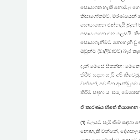
සොයාගත හැකි නොමළ ගෙය’ ඔ
කිසාගෝතමීට, මරණයෙන් ග
සොයාගෙන එන්නැයි බුදුන් 
සොයාගෙන එන ලෙසයි. කිස
සොයාගැනීමට නොහැකි වුණි!*
ඔවුන්ට (මාලිමාවට) බැර ක
දැන් මෙසේ සිතන්න: මෙතෙක
කිරීම සඳහා යැයි අපි කීව
වන්නේ, පවතින ආණ්ඩුවේ ප
කිරීම සඳහා ය! එය, මෙතෙ
ඒ කාරණය හිතේ තියාගෙන 
(1)
බලයට පැමිණීම සඳහා දෙ
නොහැකි වන්නේ, දේශපාලනඥය