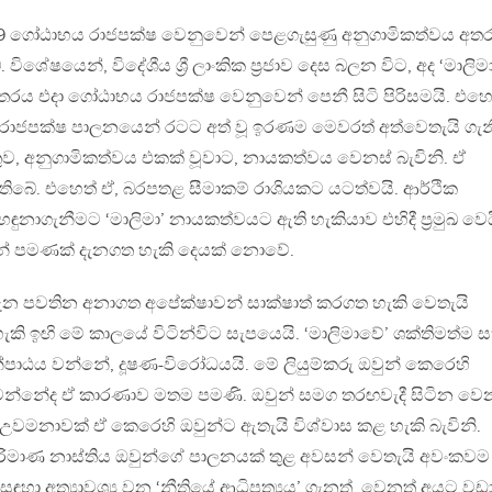
9 ගෝඨාභය රාජපක්ෂ වෙනුවෙන් පෙළගැසුණු අනුගාමිකත්වය අත
ශේෂයෙන්, විදේශීය ශ්‍රී ලාංකික ප්‍රජාව දෙස බලන විට, අද ‘මාලිම
තරය එදා ගෝඨාභය රාජපක්ෂ වෙනුවෙන් පෙනී සිටි පිරිසමයි. එහෙ
රාජපක්ෂ පාලනයෙන් රටට අත් වූ ඉරණම මෙවරත් අත්වෙතැයි ගැ
ේතුව, අනුගාමිකත්වය එකක් වූවාට, නායකත්වය වෙනස් බැවිනි. ඒ
 තිබේ. එහෙත් ඒ, බරපතළ සීමාකම් රාශියකට යටත්වයි. ආර්ථික
ඳුනාගැනීමට ‘මාලිමා’ නායකත්වයට ඇති හැකියාව එහිදී ප්‍රමුඛ වෙය
’ තුළින් පමණක් දැනගත හැකි දෙයක් නොවේ.
ගැන පවතින අනාගත අපේක්ෂාවන් සාක්ෂාත් කරගත හැකි වෙතැයි
කි ඉඟි මේ කාලයේ විටින්විට සැපයෙයි. ‘මාලිමාවේ’ ශක්තිමත්ම 
්පාඨය වන්නේ, දූෂණ-විරෝධයයි. මේ ලියුම්කරු ඔවුන් කෙරෙහි
ත වන්නේද ඒ කාරණාව මතම පමණි. ඔවුන් සමග තරඟවැදී සිටින වෙ
උවමනාවක් ඒ කෙරෙහි ඔවුන්ට ඇතැයි විශ්වාස කළ හැකි බැවිනි.
පරිමාණ නාස්තිය ඔවුන්ගේ පාලනයක් තුළ අවසන් වෙතැයි අවංකවම
 සඳහා අත්‍යාවශ්‍ය වන ‘නීතියේ ආධිපත්‍යය’ ගැනත්, වෙනත් අයට වඩ