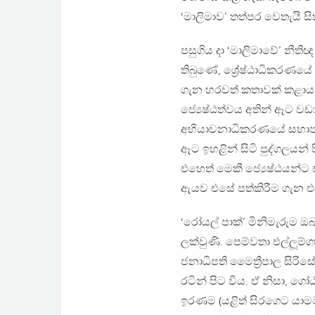
‘මාලිමාව’ තත්පර වෙතැයි සිත
පසුගිය දා ‘මාලිමාවේ’ නීති
තිබුණේ, ශ්‍රේෂ්ඨාධිකරණයේ 
ගැන හරවත් කතාවක් කළාය. 
ජ්‍යෙෂ්ඨත්වය අතින් ඈට වඩ
අභියාචනාධිකරණයේ සභාපති
ඈට ඉහළින් සිටි පුද්ගලයන් 
එහෙත් මෙකී ජ්‍යෙෂ්ඨයන්ට 
ඇයව එසේ පත්කිරීම ගැන එදා
‘රෝයල් පාක්’ මිනිමැරුම
ලක්වුණි. පෙම්වතා එල්ලූම
ජනාධිපති මෛත්‍රීපාල සිරිස
රටින් පිට විය. ඒ නිසා, ගෝ
ඉරණම (යළිත් සිරගෙට යාමට 