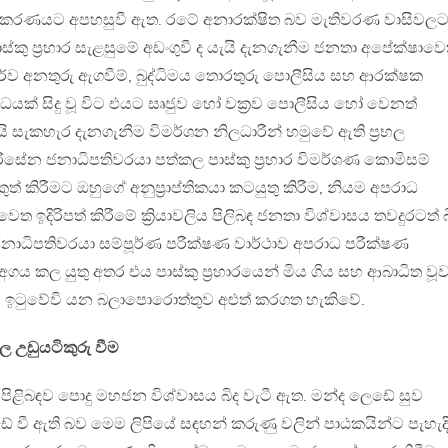
අධිකරණයට අපහසුවී ඇත. රටේ අනාරක්ෂිත බව මැතිවරණ වාසිවල
්කු ප්‍රහාර සැළසුමේ අඩංගුවී ද යැයි දැනගැනීම ජනතා අපේක්ෂාවෙ
 පූර්ව අනතුරු ඇගවීම්, බුද්ධිමය තොරතුරු පොලීසිය සහ ආරක්ෂක
ධයක් සිදු වූ විට එයට සෘජුව හෝ වක්‍රව පොලීසිය හෝ වෙනත්
ි සැකහැර දැනගැනීම විමර්ශන නිලධාරීන් හමුවේ ඇති ප්‍රභල
රිසේන ජනාධිපතිවරයා පත්කල පාස්කු ප්‍රහාර විමර්ශණ කොමිසම්
් කිරීමට ඔහුගේ අනුප්‍රාප්තිකයා කටයුතු කිරීම, නියම අපරාධ
ඉදිරිපත් කිරීමේ ක්‍රියාවලිය පිලිබඳ ජනතා විශ්වාසය තවදුරටත් බ
ජනාධිපතිවරයා සම්පූර්ණ පරීක්ෂණ වාර්ථාව අපරාධ පරීක්ෂණ
අගය කල යුතු අතර එය පාස්කු ප්‍රහාරයෙන් මිය ගිය සහ ආබාධිත වූ
ය ඉටුවේවි යන බලාපොරොත්තුව අළුත් කරගත හැකිවේ.
ල උඩුයටිකුරු වීම
 පිළිබඳව පොදු මහජන විශ්වාසය බිද වැටී ඇත. මන්ද ලෙඩේ සුව
 වී ඇති බව මෙම ලිපියේ සඳහන් කරුණු වලින් පාඨකයින්ට පැහැදි