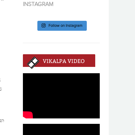
INSTAGRAM
Follow on Instagram
ර
්
ජන