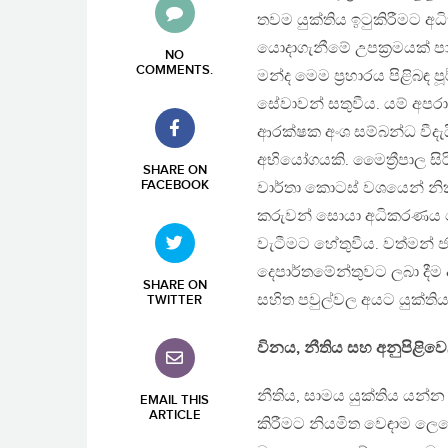
තවම යුක්තිය ඉටුකිරීමට 
යොදාගැනීමේ උපක්‍රමයක් පාස
NO
COMMENTS
.
මන්ද මෙම ප්‍රහාරය පිළිබඳ
සේවාවන් සතුවීය. යම් අපරා
ආරක්ෂක අංශ සම්බන්ධ වීදැය
අභියෝගයකි. මෛත්‍රීපාල සි
SHARE ON
FACEBOOK
වාර්තා කොටස් වශයෙන් නිකුත
කරුවන් සොයා අධිකරණය වෙත 
වැටීමට හේතුවීය. වත්මන් 
දෙපාර්තමේන්තුවට ලබා දීම 
SHARE ON
සහිත පවුල්වල අයට යුක්ති
TWITTER
විනය, නීතිය සහ අනුපිළිවෙ
නීතිය, සාමය යුක්තිය යන්න
EMAIL THIS
ARTICLE
කිරීමට නියමිත වෙඳාම ලෙඩේ