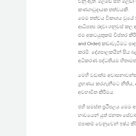
වනු ඇත. ලෙඩේ සහ ලෙඩා ඉ
කණගාටුදායක තත්වයකි.
මෙම තත්වය විකාශය වුයේ ව
ආධිපත්‍ය රඳවා ගනුවස් කල 
එම අකටයුතුකම් විස්තර කි
and Order) කඩාවැටීමට පා
කරමි. දේශපාලකයින් සිය බ
අධිකරණ පද්ධතියම හිතාමතා
මෙහි වඩාත්ම අවාසනාවන්
ග්‍රහණය කරගැනීමට නීතිය,
අවභාවිත කිරීමය.
එහි සමස්ත ප්‍රථිපලය මෙම
භාවයෙන් යුත් ජනතා සේවා
එපාකම් වෙනුවෙන් ඉෂ්ඨ කි