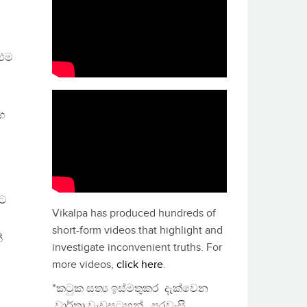
 එම
ග
වට
Vikalpa has produced hundreds of
short-form videos that highlight and
්
investigate inconvenient truths. For
more videos,
click here
.
"කටුක සත්‍ය ඉස්මතුකර දැක්වෙන
වාර්තා වැඩසටහන්, පුරවැසි