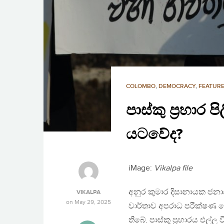
COLOMBO
,
DEMOCRACY
,
FEATURE
පාස්කු ප්‍රහාර
යටවේද?
iMage:
Vikalpa file
අනුර කුමාර දිසානායක ජනාධි
VIKALPA
on
May 29, 2025
වාර්තාව අපරාධ පරීක්ෂණ දෙප
තිබේ. පාස්කු ප්‍රහාරය එල්