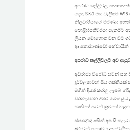
අපරාධ කල්ලිවල නොපනත්කම
දෙසැම්බර් මස වැලිගම W15
නිලධාරියාගේ මරණය ඉහතින්
පොළිස්පතිවරයා සැකපිට අ
ලියන මොහොත වන විට ගම්පහ
ආ කොමාණ්ඩෝ හේවායින් ස
අපරාධ කල්ලිවලට අවි ආයුධ
අධිරාජ්‍ය විරෝධී සටන් සහ ව
දුර්වලතාවන් සිය ශක්තියක
මගින් දියත් කරනු ලැබේ. ග
වරනැඟෙන අතර මෙම යුධ උපක්‍
කෘතියේ සටන් ක්‍රමයේ වැද
ස්පාඤ්ඤ බසින් අප සිංහලට 
බූරුවන් ලංකාවට ආවේණික ස