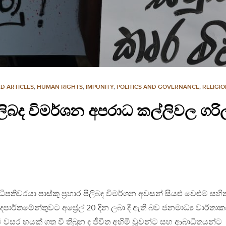
D ARTICLES
,
HUMAN RIGHTS
,
IMPUNITY
,
POLITICS AND GOVERNANCE
,
RELIGIO
 පිලිබද විමර්ශන අපරාධ කල්ලිවල ගරි
පතිවරයා පාස්කු ප්‍රහාර පිලිබද විමර්ශන අවසන් සියළු වෙළුම් සහි
ාර්තමේන්තුවට අප්‍රේල් 20 දින ලබා දී ඇති බව ජනමාධ්‍ය වාර්තා
ල වී වසර හයක් ගත වී තිබුන ද ජීවිත අහිමි වූවන්ට සහ ආබාධිතයන්ට