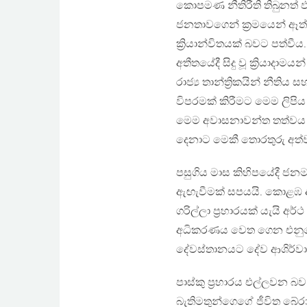
කොපමණ නීතිරීති තිබුනත් ඵ්
ජනතාවගෙන් ක්‍රමයෙන් ඈත්කර
ක්‍රියාන්විතයක් බවට පත්වීය.
අතීතයේදී සිදු වූ ක්‍රියාද
රාජ්‍ය තාන්ත්‍රිකයින් නීති
විපරමක් කිරීමට මෙම ලිපි
මෙම අවාසනාවන්ත තත්වය අප
දෙනාට මෙකී තොරතුරු අත්
පසුගිය මාස කිහිපයේදී ජනමාධ
ඇඟැවීමක් සපයයි. කොළඹ අ
ගරිල්ලා ප්‍රහාරයක් යැයි අ
අධිකරණය වෙත ගෙන එනුයේ 
දේවස්තානයට දේව ආශිර්වාද
පාස්කු ප්‍රහාරය එල්ලවන බව
බැතිමතුන්ගෙගේ ජීවිත බේර