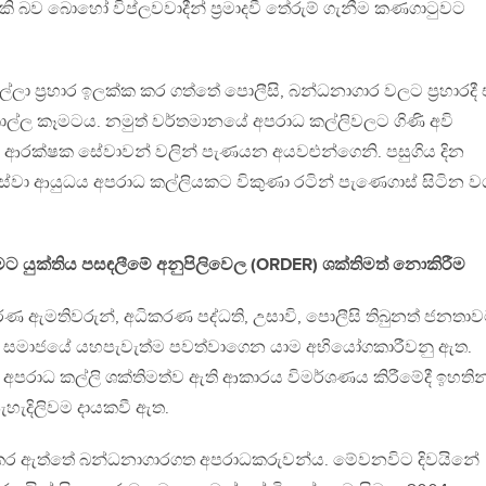
ි බව බොහෝ විප්ලවවාදීන් ප්‍රමාදවී තේරුම් ගැනීම කණගාටුවට
රිල්ලා ප්‍රහාර ඉලක්ක කර ගත්තේ පොලීසි, බන්ධනාගාර වලට ප්‍රහාරදී
ොල්ල කෑමටය. නමුත් වර්තමානයේ අපරාධ කල්ලිවලට ගිණි අවි
ආරක්ෂක සේවාවන් වලින් පැණයන අයවළුන්ගෙනි. පසුගිය දින
සේවා ආයුධය අපරාධ කල්ලියකට විකුණා රටින් පැණෙගාස් සිටින ව
මට යුක්තිය පසඳලීමේ අනුපිලිවෙල (ORDER) ශක්තිමත් නොකිරීම
ධිකරණ ඇමතිවරුන්, අධිකරණ පද්ධති, උසාවි, පොලීසි තිබුනත් ජනතා
ම් සමාජයේ යහපැවැත්ම පවත්වාගෙන යාම අභියෝගකාරීවනු ඇත.
දෙන අපරාධ කල්ලි ශක්තිමත්ව ඇති ආකාරය විමර්ශණය කිරීමේදී ඉහතින
ැහැදිලිවම දායකවී ඇත.
් කර ඇත්තේ බන්ධනාගාරගත අපරාධකරුවන්ය. මේවනවිට දිවයිනේ