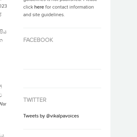
023
click
here
for contact information
්
and site guidelines.
පිය
FACEBOOK
ැන
්
ට
TWITTER
War
Tweets by @vikalpavoices
ිය