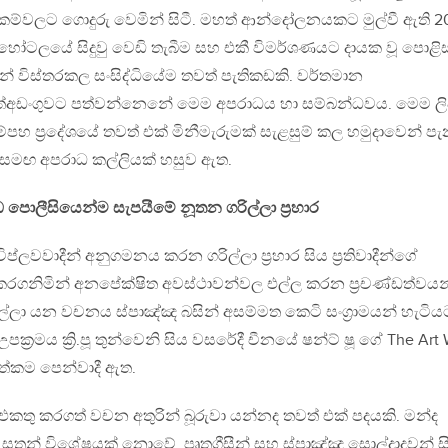
්වලට ගොදුරු වෙමින් සිටී. මහත් ආන්දෝලනයකට මුල්වී ඇති 2
 හෝටලයේ සිදුවු වෙඩි තැබීම සහ එකී විමර්ශණයට දායක වූ පොළිස
 විස්තරකල සංසිද්ධියේම තවත් පැතිකඩකි. වර්තමාන
ත්අඩංගුවට පත්වන්නෙනේ මෙම අපරාධය හා සම්බන්ධවය. මෙම ලි
 ප්‍රදේශයේ තවත් එක් මිනීමැරුමක් සැළසුම් කල හමුදාවෙන් ප
මඟ අපරාධ කල්ලියක් හසුව ඇත.
 පොලීසියෙන්ම සැපයීමේ නූතන ගරිල්ලා ප්‍රහාර
ිප්ලවවාදීන් අනුගමනය කරන ගරිල්ලා ප්‍රහාර සිය ප්‍රතිවාදීන්ගේ
් කරගනිමින් අනපේක්ෂිත අවස්ථාවන්වල එල්ල කරන ප්‍රචණ්ඩත්වයන
රිල්ලා යන වචනය ස්පාඤ්ඤ බසින් අසම්මත කෙටි සංග්‍රාමයන් හැටිය
රමය ක්‍රි.පූ තුන්වෙනි සිය වසරේදී චීනයේ ෂන්ට් ෂූ ගේ The Art 
ගත්කම පෙන්වාදී ඇත.
එකතු කරගත් වචන අතුරින් බූරුවා යන්නද තවත් එක් පදයකි. මන්ද
තුන් විශේෂයක් නොවේ. පෘතුගීසීන් සහ ස්පාඤ්ඤ සොල්දාදුවන් ස