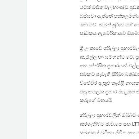
යටත් විජිත වල භාණ්ඩ ප්‍
බස්සවා ඇත්තේ පුත්තලමින්
නොවේ. නමුත් බූරුවාගේ 
සාධකය ඇමෙරිකාවේ ඩිමොක්
ශ්‍රී ලංකාවේ ගරිල්ලා ප්‍ර
කැරැල්ල හා සම්භන්ධ වේ. ප
අනපේක්ෂිත ප්‍රහාරයන් එල
එවකට පැවැති සිරිමා බණ්
විජේවීර ඇතුළු කැරළි නායකයි
පසු කලෙක ප්‍රහාර සැළසුම්
කරුගේ මතයයි.
ගරිල්ලා ප්‍රහාරවලින් ඔබිබ
කරගැනීමට ජ.වි.පෙ සහ LTT
සමාජයේ වටිනා ජීවිත සහ දේ