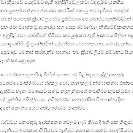
වා ක්‍රියාවේ යෙදවීමට ඇති අනුපිලිවෙල කඩා බිද දැමීම යුක්තිය
 හුදෙක් මත් ද්‍රව්‍ය ජාවාරම් කාරයින් කොටු කරගැනීමේ පොළිස්
 එවන් අයහපත් ක්‍රියාවල අනිටු ප්‍රතිවිපාක අප සමාජය භුක්තිවිදිමින් ස
ාමයන් සහ එවා ව්‍යාප්ත වූ ආකාරය සහ සෙසු රටවල්වල නීතිවේදී කෘතහස
ය සහ අනුපිලිවෙළ ශක්තිමත් කිරීමට කටයුතු කර ඇති ආකාරය පිලිබඳ පස
ය යොදාගනිමි. ශ්‍රී ලාංකිකයින් පද්ධතිමය වෙනසකට කෑ මොරදෙන්න
්‍රමාදව වෙනස් කරගැනීම සඳහාය. එම ක්‍රියාවලියට සම්බන්ධ සිය
වලක් සපයනු ඇත.
්‍ය වාර්තාකල කුරිරු මිනිස් ඝාතන මේ පිළිබඳ පැහැදිලි අනතුරු
ධිකරණ සංකීරණයේ සිදුකල වෙඩි තබා කල මිනිස් ඝාතනය එක්තර
ර්ථ දැක්විය හැක. මරණයට පත් වූ තැනැත්තාගේ තරාතිරම කුමක් වුවද 
යුක්තිය පසිඳලීමටය. අධිකරණය අනාරක්ෂිත වීම පාස්කු දින
යන් පතා ගිය අයට අත්වූ ඉරණම ම අත්විය.
 බුද්ධිමය තොරතුරු ආරක්ෂක අංශවලට ලැබී තිබිය දී අහිංසක කිතුණු
ා ගැනීමට ආරක්‍ෂාකාරී පියවර ගැනීමට අපොහොසත් වූ පොලීසියට ද