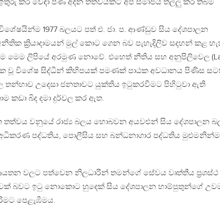
තුරු කර වෙඳා පණ අදින තත්වයකට අප සමාජය තල්ලු කර තිබීම
ිශේෂයින්ම 1977 බලයට පත් එ. ජා. ප. ආණ්ඩුව සිය දේශපාලන
අනීතික ක්‍රියාදාමයන් මුල් කොට ගෙන බව පැහැදිලිව සදහන් කළ හැ
රීම මෙම ලිපියේ අරමුණ නොවේ. එහෙත් නීතිය සහ අනුපිලිවෙල (L
දක වූ විශේෂ සිද්ධීන් කිහිපයක් පමණක් පාඨක අවධානය පිණිස ස
ල තන්හාව උදෙසා ජනතාවට යුක්තිය ඉටුකරවීමට පිහිටුවා ඇති
ම කඩා බිද දමා දුර්වල කර ඇත.
ත තත්වය වනුයේ රාජ්‍ය බලය හොබවන අයවළුන් සිය දේශපාලන 
 අධිකරණ පද්ධතිය, පොලීසිය සහ බන්ධනාගාර පද්ධතිය මුළුමනින්ම
 ආයතන වලට පත්වෙන නිලධාරීන් තමන්ගේ සේවය වෘත්තීය ප්‍රශස්ථ
වක් බවට ඉටු නොකොට හුදෙක් සිය දේශපාලන හාම්පුතුන්ගේ උ
රිමට පෙළැඹීමය.