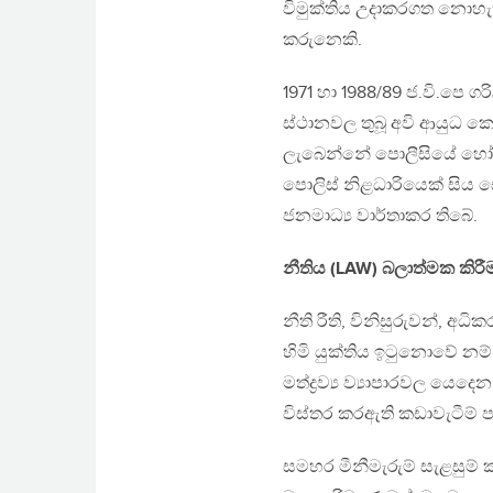
විමුක්තිය උදාකරගත නොහැක
කරුනෙකි.
1971 හා 1988/89 ජ.වි.පෙ ග
ස්ථානවල තුබූ අවි ආයුධ ක
ලැබෙන්නේ පොලීසියේ හෝ 
පොලිස් නිළධාරියෙක් සිය 
ජනමාධ්‍ය වාර්තාකර තිබේ.
නීතිය (LAW) බලාත්මක කිරී
නීති රීති, විනිසුරුවන්, අ
හිමි යුක්තිය ඉටුනොවේ න
මත්ද්‍රව්‍ය ව්‍යාපාරවල යෙ
විස්තර කරඇති කඩාවැටීම් ප
සමහර මීනීමැරුම් සැළසුම