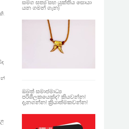
සමග සත්‍ය සහ යුක්තිය සොයා
ට
යන ගමන් ගැන)
කි.
ිඳ
වන්
ඔබත් සමාජමාධ්‍ය
පරිශීලකයෙක්ද? කියවන්න!
දැනගන්න! ක්‍රියාත්මකවන්න!
ලි