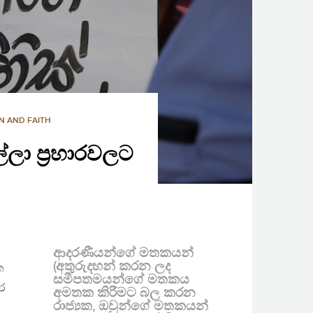
N AND FAITH
ල්ලා ප්‍රහාරවලට
ආදරණීයන්ගේ මතකයන්
(අතුරුදහන් කරන ලද
ත
සමීපතමයන්ගේ මතකය
කර
අමතක කිරීමට බල කරන
රාජ්‍යක, ඔවුන්ගේ මතකයන්