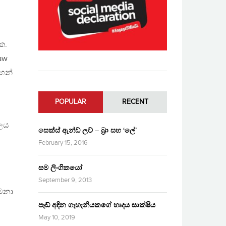
ක.
aw
ටහන්
POPULAR
RECENT
බලය
සෙක්ස් ඇන්ඩ් ලව් – බ්‍රා සහ ‘ලේ’
February 15, 2016
සම ලිංගිකයෝ
September 9, 2013
වමනා
පෑඩ් අඳින ගැහැනියකගේ හෘදය සාක්ෂිය
May 10, 2019