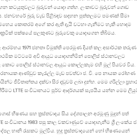
රවාහන කටයුතුවලට බූරුවන් යොදා ගත්හ. ලංකාවට බූරුවන් ගොඩ
ය. ජනවහරේ බූරු වැඩ පිළිබඳව සඳහන පුත්තලමට පමණක් සීමා
මෙහෙය කොතරම් අගේ කර ඇති දැයි වටහා ගැනීමට හැකි හොදම
‍රටික් පක්ෂයේ සලකුණට බූරුවෙකු යොදාගෙන තිබීමය.
හාරවල ආරම්භය 1971 ජනතා විමුක්ති පෙරමුණ දියත් කල අසාර්ථක තරුණ
්‍රාථමික මට්ටමේ අවි ආයුධ යොදාගනිමින් පොලිස් ස්ථානවලට
්ල කොට පොලිස් ස්ථානවල ආයුධ කොල්ලකෑම එහි මුල් පියවර වීය.
ඩාරනායක ආණ්ඩුව කැරැල්ල මැඩ පවත්වා ජ. වි. පෙ නායක රෝහණ
න්ට ජීවිතාන්තය දක්වා සිර දඬුවම් ලබා දුන්හ. මෙම ගරිල්ලා ප්‍රහා
 කිරීමට LTTE සංවිධානයට පූර්ව ආදර්ශයක් සැපයීය යන්න මෙම ලියුම
ට ගොස් භීෂණය සහ ත්‍රස්තවාදය සිය දේශපාලන අරමූණු මුදුන් පත්
E සංවිධානය 1983 පසු කාල වකවාණුවේ යොදාගැනීම ශ්‍රී ලංකේය 
පල හානි රැසකට මුල්වීය. හුදු ත්‍රස්තවාදයෙන් හෝ භීෂණයෙන්