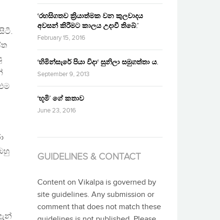
‘රහසිගතව ක්‍රියාත්මක වන කුලවාදය
අවසන් කිරීමට කාලය උදාවී තිබේ.’
ිටී.
February 15, 2016
්ත
ු
‘හිමින්සැරේ පියා විදා‘ සුනිලා සමුගත්තා ය.
ේ
September 9, 2013
ළුම
‘භූමි’ ගේ කතාව
June 23, 2016
ා
ඔහු
GUIDELINES & CONTACT
Content on Vikalpa is governed by
site guidelines. Any submission or
comment that does not match these
ැන්
guidelines is not published. Please