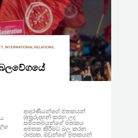
TY
,
INTERNATIONAL RELATIONS
,
ජන බලවේගයේ
ආදරණීයන්ගේ මතකයන්
(අතුරුදහන් කරන ලද
ණය
සමීපතමයන්ගේ මතකය
ූලික
අමතක කිරීමට බල කරන
රාජ්‍යක, ඔවුන්ගේ මතකයන්