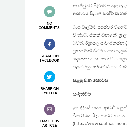
ආණ්ඩුවේ පිළිවෙත තුළ ප
ආකාරය පිළිබඳ සංකීර්ණ තත්
NO
බැළු බැල්මට පරස්පර විර
COMMENTS
.
වී තිබේ. එකක් වන්නේ, ශ්‍ර
බවත්, ඊශ්‍රායල සංචාරකයින
ප්‍රකෘතිමත් කිරීම සඳහා සැ
SHARE ON
දෙනෙක් ද සහභාගි වන ලොව 
FACEBOOK
පලස්තීනුවන්ගේ ස්වෛරී බ
පළමු වන කොටස
SHARE ON
TWITTER
හැඳින්වීම
ඉතාලියේ වසන ආචාර්ය පුන්
විරෝධය ශ්‍රී ලංකාවට භයාන
EMAIL THIS
(https://www.southasimonit
ARTICLE