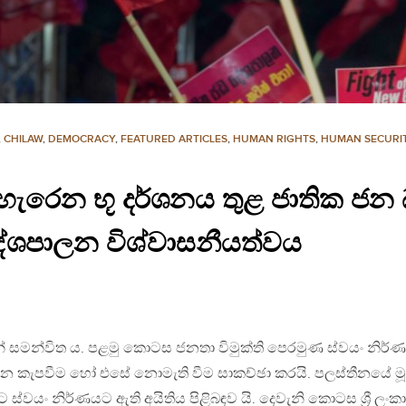
,
CHILAW
,
DEMOCRACY
,
FEATURED ARTICLES
,
HUMAN RIGHTS
,
HUMAN SECURI
දිග හැරෙන භූ දර්ශනය තුළ ජාතික 
ේශපාලන විශ්වාසනීයත්වය
් සමන්විත ය. පළමු කොටස ජනතා විමුක්ති පෙරමුණ ස්වයං නිර්
දක්වන කැපවීම හෝ එසේ නොමැති වීම සාකච්ඡා කරයි. පලස්තීනයේ ම
 ස්වයං නිර්ණයට ඇති අයිතිය පිළිබඳව යි. දෙවැනි කොටස ශ්‍රී ලංකා