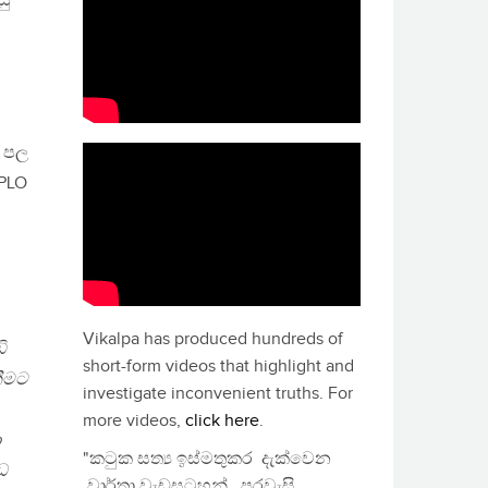
සු
ය පල
PLO
Vikalpa has produced hundreds of
ි
short-form videos that highlight and
නීමට
investigate inconvenient truths. For
more videos,
click here
.
ා
"කටුක සත්‍ය ඉස්මතුකර දැක්වෙන
ධ
වාර්තා වැඩසටහන්, පුරවැසි