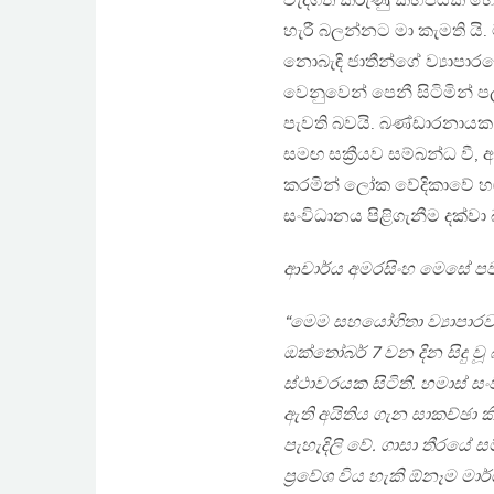
වැදගත් කරුණු කිහිපයක් හෙ
හැරී බලන්නට මා කැමති යි.
නොබැඳි ජාතීන්ගේ ව්‍යාපාර
වෙනුවෙන් පෙනී සිටිමින් පල
පැවති බවයි. බණ්ඩාරනාය
සමඟ සක්‍රීයව සම්බන්ධ වී
කරමින් ලෝක වේදිකාවේ හඬ
සංවිධානය පිළිගැනීම දක්
ආචාර්ය අමරසිංහ මෙසේ පව
“මෙම සහයෝගිතා ව්‍යාපාරව
ඔක්තෝබර් 7 වන දින සිදු වූ 
ස්ථාවරයක සිටිති. හමාස් ස
ඇති අයිතිය ගැන සාකච්ඡා කි
පැහැදිලි වේ. ගාසා තීරයේ 
ප්‍රවේශ විය හැකි ඕනෑම මා