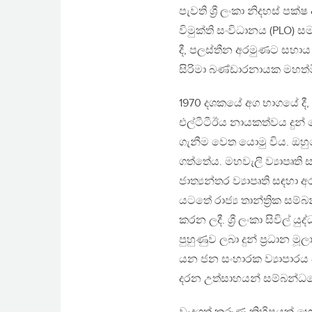
පැවති ශ්‍රී ලංකා නිදහස් පක
විමුක්ති සංවිධානය (PLO) 
දී, පලස්තීන අරමුණට සහාය ද
සිරිමා බණ්ඩාරනායක මහත්ම
1970 දශකයේ අග භාගයේ දී
එල්ටීටීඊය නායකත්වය දුන් 
ගැනීම වෙත යොමු විය. ඔහුගේ 
ගත්තේය. මහවැලි ව්‍යාපෘති
ජාත්‍යන්තර ව්‍යාපෘති සඳහා 
යටතේ රාජ්‍ය තාන්ත්‍රික සම
කරන ලදී. ශ්‍රී ලංකා සිවිල් 
පුහුණුව ලබා දුන් ප්‍රධාන ම
යන ජන සංහාරක ව්‍යාපාරය
දරන උත්සාහයන් සම්බන්ධයෙ