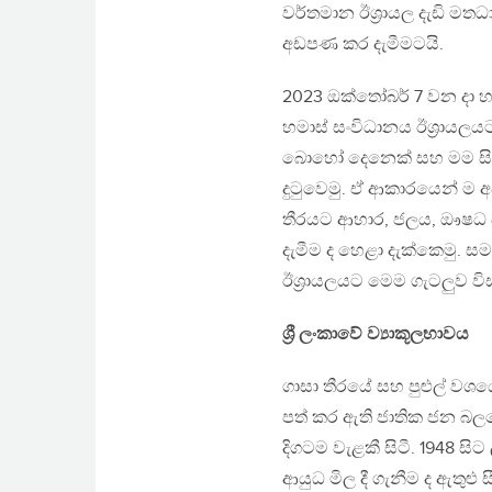
වර්තමාන ඊශ්‍රායල දැඩි මතධා
අඩපණ කර දැමීමටයි.
2023 ඔක්තෝබර් 7 වන දා හම
හමාස් සංවිධානය ඊශ්‍රායල
බොහෝ දෙනෙක් සහ මම සිවි
දුටුවෙමු. ඒ ආකාරයෙන් ම අ
තීරයට ආහාර, ජලය, ඖෂධ ස
දැමීම ද හෙළා දැක්කෙමු.
ඊශ්‍රායලයට මෙම ගැටලුව විස
ශ්‍රී ලංකාවේ ව්‍යාකූලභාවය
ගාසා තීරයේ සහ පුළුල් වශය
පත් කර ඇති ජාතික ජන බලව
දිගටම වැළකී සිටී. 1948 ස
ආයුධ මිල දී ගැනීම ද ඇතුළ