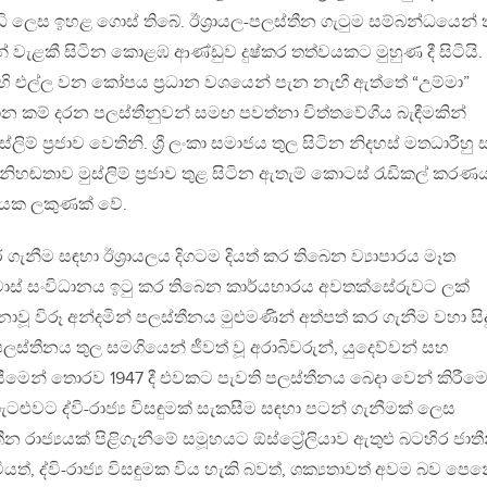
දැඩි ලෙස ඉහළ ගොස් තිබේ. ඊශ්‍රායල-පලස්තීන ගැටුම සම්බන්ධයෙන්
් වැළකී සිටින කොළඹ ආණ්ඩුව දුෂ්කර තත්වයකට මුහුණ දී සිටියි.
ෙහි එල්ල වන කෝපය ප්‍රධාන වශයෙන් පැන නැඟී ඇත්තේ “උම්මා”
න කම් දරන පලස්තීනුවන් සමඟ පවත්නා චිත්තවේගීය බැඳීමකින්
ලිම් ප්‍රජාව වෙතිනි. ශ්‍රී ලංකා සමාජය තුල සිටින නිදහස් මතධාරීහු
හඬතාව මුස්ලිම් ප්‍රජාව තුළ සිටින ඇතැම් කොටස් රැඩිකල් කරණ
ායක ලකුණක් වේ.
 ගැනීම සඳහා ඊශ්‍රායලය දිගටම දියත් කර තිබෙන ව්‍යාපාරය මෑත
 හමාස් සංවිධානය ඉටු කර තිබෙන කාර්යභාරය අවතක්සේරුවට ලක්
වූ විරූ අන්දමින් පලස්තීනය මුළුමණින් අත්පත් කර ගැනීම වහා සිද
තීනය තුල සමගියෙන් ජීවත් වූ අරාබිවරුන්, යුදෙව්වන් සහ
සීමෙන් තොරව 1947 දී එවකට පැවති පලස්තීනය බෙදා වෙන් කිරීමෙ
ළුවට ද්වි-රාජ්‍ය විසඳුමක් සැකසීම සඳහා පටන් ගැනීමක් ලෙස
 රාජ්‍යයක් පිළිගැනීමේ සමූහයට ඕස්ට්‍රේලියාව ඇතුළු බටහිර ජාතී
ටියත්, ද්වි-රාජ්‍ය විසඳුමක විය හැකි බවත්, ශක්‍යතාවත් අවම බව පෙන