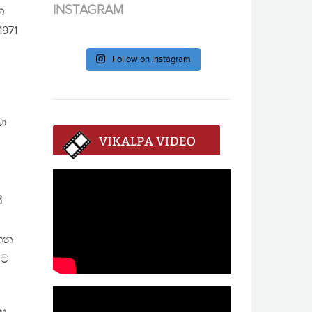
INSTAGRAM
න
1971
Follow on Instagram
බා
්
ගෙන
මට