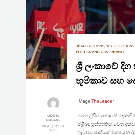
2024 ELECTIONS
,
2025 ELECTIONS
POLITICS AND GOVERNANCE
ශ්‍රී ලංකාවේ 
භූමිකාව සහ ද
iMage:
TheLeader
මෙම ලිපිය කොටස් දෙකකින
LIONEL
BOPAGE
පිළිබඳ ප්‍රතිපත්තිය වෙත 
on
August 28,
2025
ගැට‍ළුව ජාතියක් වශයෙන් ඊට