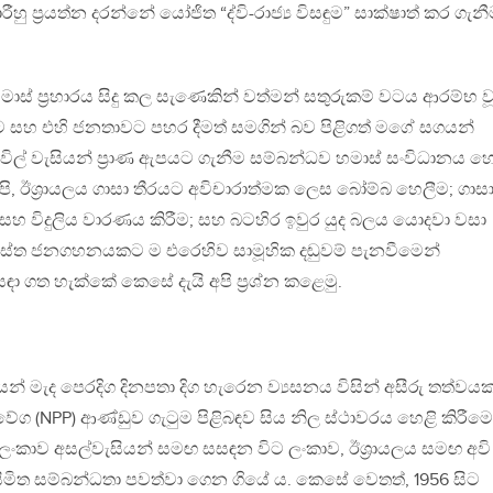
රීහු ප්‍රයත්න දරන්නේ යෝජිත “ද්වි-රාජ්‍ය විසඳුම” සාක්ෂාත් කර ගැන
ාස් ප්‍රහාරය සිදු කල සැණෙකින් වත්මන් සතුරුකම් වටය ආරම්භ 
යට සහ එහි ජනතාවට පහර දීමත් සමගින් බව පිළිගත් මගේ සගයන්
ල් වැසියන් ප්‍රාණ ඇපයට ගැනීම සම්බන්ධව හමාස් සංවිධානය හ
පි, ඊශ්‍රායලය ගාසා තීරයට අවිචාරාත්මක ලෙස බෝම්බ හෙලීම; ගාස
හ විදුලිය වාරණය කිරීම; සහ බටහිර ඉවුර යුද බලය යොදවා වසා
 සමස්ත ජනගහනයකට ම එරෙහිව සාමූහික දඬුවම් පැනවීමෙන්
ඳා ගත හැක්කේ කෙසේ දැයි අපි ප්‍රශ්න කළෙමු.
ෙන් මැද පෙරදිග දිනපතා දිග හැරෙන ව්‍යසනය විසින් අසීරු තත්වය
ේග (NPP) ආණ්ඩුව ගැටුම පිළිබඳව සිය නිල ස්ථාවරය හෙළි කිරීමෙ
ිට ලංකාව අසල්වැසියන් සමඟ සසඳන විට ලංකාව, ඊශ්‍රායලය සමඟ අවි
ු සීමිත සම්බන්ධතා පවත්වා ගෙන ගියේ ය. කෙසේ වෙතත්, 1956 සිට