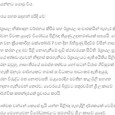
ලියන්නට යොමු විය.
රය පහත සඳහන් පරිදි වේ:
ඊශ්‍රායල නිෂ්පාදන වර්ජනය කිරීම සහ ඊශ්‍රායල සංචාරකයින් බැහැර ක
න විවෘත යුදෙව් විරෝධය පිළිබඳ තියුණු උදාහරණයක් සපයයි. 
න ක්‍රියාකාරීහු ඔක්තෝබර් 7 වන දින බිහිසුණු සිදුවීම් විසින් ගාස
 කරන ලද බව පිළි නොගැනීමේ දැඩි ස්ථාවරයක සිටිති. ඊශ්‍රායල ප්‍
ේ අත්අඩංගුවෙන් නිදහස් කරගැනීමට ඊශ්‍රායලයට ඇති අයිතිය පිළ
ප කරන ඔවුහු, ගාසා තීරයේ සමස්ත තත්වය හෝ සටන් විරාම ගිවිසුමක්
ය හැකි ඕනෑම මාර්ගයකට හමාස් සංවිධානය බාධා කර ඇති අයුරු
 දරන විරුද්ධ මත නොඉවසති. මැදපෙරදිග පවතින කැලඹිලි සහගත
හඳුනා ගැනීමෙන් තොරව, වෛරයේ බිජුවට පතුරවමින් ශ්‍රී ලංකාවේ
්ශ්වික කතන්දරයක් ප්‍රචාරය කරයි.
‍රියාත්මක වන්නේ කෙසේ දැයි යන්න පිළිබඳ පැහැදිලි දර්ශකයක් වෙමින
ාරය මෙහෙයවන විරෝධතාවලට සමගාමීව ශ්‍රී ලංකාවේ යුදෙව්