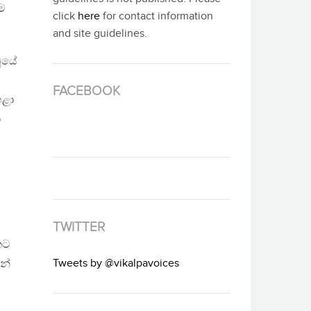
ීම
click
here
for contact information
and site guidelines.
වූයේ
FACEBOOK
ෙළා
ා
TWITTER
කට
Tweets by @vikalpavoices
න්