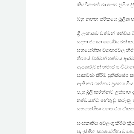
කියවීමෙන් මා මෙම ලිපිය 
ඔහු නඟන තර්කයේ මූලික හ
ශ්‍රී ලංකාවේ වත්මන් තත්වය 
සඳහා ජනයා ධෛර්යමත් කරව
සහයෝගිතා ව්‍යාපාරවල නිරත ව
තීරයේ වත්මන් තත්වය ආරම්භ
ඇපකරුවන් හමාස් සංවිධානය
සාකච්ඡා කිරීම ප්‍රතික්ෂේ
ඇති කර ගන්නට ප්‍රවේශ වි
පැහැදිලි කරන්නට උත්සාහ
තත්වයන්ට හේතු වූ කරුණු 
සහයෝගිතා ව්‍යාපාරය ඒකපාර
සංස්කෘතිය අවලංගු කිරීම ක්
පලස්තීන සහයෝගීතා ව්‍යාප