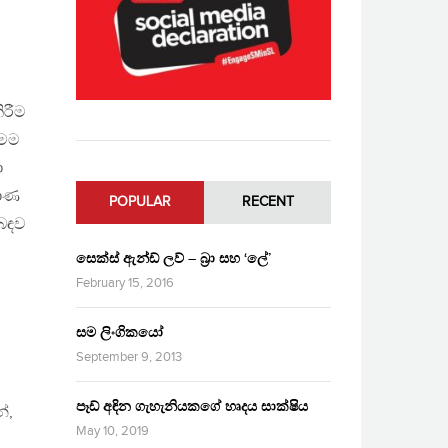
ිරීම
මෙම
ා
රාණ
POPULAR
RECENT
ිබඳව
සෙක්ස් ඇන්ඩ් ලව් – බ්‍රා සහ ‘ලේ’
February 15, 2016
සම ලිංගිකයෝ
September 9, 2013
පෑඩ් අඳින ගැහැනියකගේ හෘදය සාක්ෂිය
්,
May 10, 2019