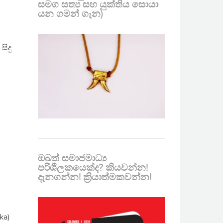
සමග සත්‍ය සහ යුක්තිය සොයා
යන ගමන් ගැන)
ිදු
ඔබත් සමාජමාධ්‍ය
පරිශීලකයෙක්ද? කියවන්න!
දැනගන්න! ක්‍රියාත්මකවන්න!
ka)