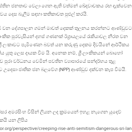
ලස්තීන ජනතාව වෙලා ගෙන ඇති වත්මන් ඛේදවාචකය රඟ දැක්වෙන
වය දෙස බැලීම සඳහා කතිකාවත පුළුල් කරයි.
ෝධී වන දේශපාලන ගමන් මාවත් දෙකක් තුලනය කරන්නට ආණ්ඩුවට ස
ී ලාංකික පුරවැසියන් දහස් ගණනක් ඊශ්‍රායලයේ රැකියාවල නිරත වන
් ශ්‍රී ලංකාවට පැමිණෙන බවත් යන කරුණු දෙකම දිවයිනේ ආර්ථිකය
ලකිය යුතු ලෙස දායක වීම යි. අනෙක නම්, ශ්‍රී ලාංකිකයන් බොහෝ
පුරා වර්ධනය වෙමින් පවතින ව්‍යාපාරයේ සන්දර්භය තුළ
ව උදෙසා ජාතික ජන බලවේග (NPP) ආණ්ඩුව දක්වන කැප වීමයි.
සර අමරසිංහ විසින් ලියන ලද ක්‍රමයෙන් ඉහළ නැගෙන යුදෙව්
කයි යන ලිපිය
or.org/perspective/creeping-rise-anti-semitism-dangerous-sri-lan