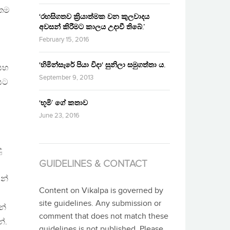
 තම
‘රහසිගතව ක්‍රියාත්මක වන කුලවාදය
අවසන් කිරීමට කාලය උදාවී තිබේ.’
February 15, 2016
‘හිමින්සැරේ පියා විදා‘ සුනිලා සමුගත්තා ය.
 සහ
September 9, 2013
යට
‘භූමි’ ගේ කතාව
June 23, 2016
ු
GUIDELINES & CONTACT
න්
Content on Vikalpa is governed by
site guidelines. Any submission or
න්
comment that does not match these
ේ.
guidelines is not published. Please