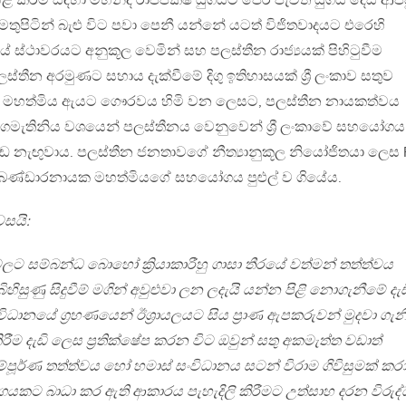
ළි කිරීම සඳහා මහින්ද රාජපක්ෂ යුගයට පෙර පැවති යුගය දෙස ආප
 මතුපිටින් බැළු විට පවා පෙනී යන්නේ යටත් විජිතවාදයට එරෙහි
යේ ස්ථාවරයට අනුකූල වෙමින් සහ පලස්තීන රාජ්‍යයක් පිහිටුවීම
ස්තීන අරමුණට සහාය දැක්වීමේ දිගු ඉතිහාසයක් ශ්‍රී ලංකාව සතුව
ක මහත්මිය ඇයට ගෞරවය හිමි වන ලෙසට, පලස්තීන නායකත්වය
, අගමැතිනිය වශයෙන් පලස්තීනය වෙනුවෙන් ශ්‍රී ලංකාවේ සහයෝග
 නැඟුවාය. පලස්තීන ජනතාවගේ නීත්‍යානුකූල නියෝජිතයා ලෙස 
වා බණ්ඩාරනායක මහත්මියගේ සහයෝගය පුළුල් ව ගියේය.
සයි:
ලට සම්බන්ධ බොහෝ ක්‍රියාකාරීහු ගාසා තීරයේ වත්මන් තත්ත්වය
බිහිසුණු සිදුවීම් මගින් අවුළුවා ලන ලදැයි යන්න පිළි නොගැනීමේ දැඩ
ංවිධානයේ ග්‍රහණයෙන් ඊශ්‍රායලයට සිය ප්‍රාණ ඇපකරුවන් මුදවා ගැ
රීම දැඩි ලෙස ප්‍රතික්ෂේප කරන විට ඔවුන් සතු අකමැත්ත වඩාත්
සම්පූර්ණ තත්ත්වය හෝ හමාස් සංවිධානය සටන් විරාම ගිවිසුමක් කර
ර්ගයකට බාධා කර ඇති ආකාරය පැහැදිලි කිරීමට උත්සාහ දරන විරුද්