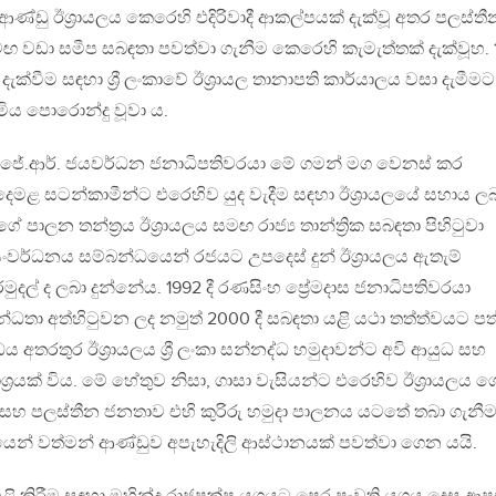
්ෂ ආණ්ඩු ඊශ්‍රායලය කෙරෙහි එදිරිවාදී ආකල්පයක් දැක්වූ අතර පලස්තී
සමඟ වඩා සමීප සබඳතා පවත්වා ගැනීම කෙරෙහි කැමැත්තක් දැක්වූහ. 
ැක්වීම සඳහා ශ්‍රී ලංකාවේ ඊශ්‍රායල තානාපති කාර්යාලය වසා දැමීමට
ිය පොරොන්දු වූවා ය.
, ජේ.ආර්. ජයවර්ධන ජනාධිපතිවරයා මේ ගමන් මග වෙනස් කර
දෙමළ සටන්කාමීන්ට එරෙහිව යුද වැදීම සඳහා ඊශ්‍රායලයේ සහාය ල
පාලන තන්ත්‍රය ඊශ්‍රායලය සමඟ රාජ්‍ය තාන්ත්‍රික සබඳතා පිහිටුවා
 සංවර්ධනය සම්බන්ධයෙන් රජයට උපදෙස් දුන් ඊශ්‍රායලය ඇතැම්
අරමුදල් ද ලබා දුන්නේය. 1992 දී රණසිංහ ප්‍රේමදාස ජනාධිපතිවරයා
්බන්ධතා අත්හිටුවන ලද නමුත් 2000 දී සබඳතා යළි යථා තත්ත්වයට පත
යුද්ධය අතරතුර ඊශ්‍රායලය ශ්‍රී ලංකා සන්නද්ධ හමුදාවන්ට අවි ආයුධ සහ
ූලාශ්‍රයක් විය. මේ හේතුව නිසා, ගාසා වැසියන්ට එරෙහිව ඊශ්‍රායලය 
 සහ පලස්තීන ජනතාව එහි කුරිරු හමුදා පාලනය යටතේ තබා ගැනී
න් වත්මන් ආණ්ඩුව අපැහැදිලි ආස්ථානයක් පවත්වා ගෙන යයි.