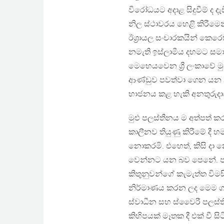
විරෝධයට අදාළ සිදුවීම් ද 
නිල ස්ථාවරය හෙළි කිරීමෙන
ඊශ්‍රායල සංචාරකයින් කෙර
නමැති ඉස්ලාමීය දහමට සමා
මෙහෙයවෙන ශ්‍රී ලංකාවේ මුස්
ආණ්ඩුව පවත්වා ගෙන යන නි
භාජනය කළ හැකි අනතුරුද
මුළු පලස්තීනය ම අත්පත් කර
කාලීනව තියුණු කිරීමේ දී
නොකරමි. එහෙත්, කිසි දා නො
වෙන්නට යන බව පෙනේ. පලස්
කිතුනුවන්ගේ කැමැත්ත විම
නිර්මාණය කරන ලද මෙම ගැට‍
ස්වාධීන සහ ස්වෛරී පලස්තීන
කිහිපයක් මෑතක දී එක් වී සි