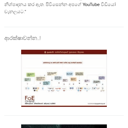
නිශ්පාදනය කර ඇත. පිවිසෙන්න අපගේ
YouTube
වීඩියෝ
චැනලයට."
ආරක්ෂාවන්න..!