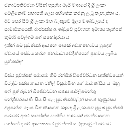
ජනාධිපතිවරයා විසින් පසුගිය මැයි මාසයේ දී ශ්‍රී ලංකා
ටෙලිකොම් සභාපති ලෙස අභිෂේක කරනු ලැබූ තැනැත්තා ය.
ඊට පෙර සිට ශ්‍රී ලංකා මහ බැංකුවේ මූල්‍ය මණ්ඩලයේ ද
සාමාජිකයෙකි. රාජපක්ෂ ආණ්ඩුවේ ප්‍රවාහන අමාත්‍ය තැන්පත්
කුමාර් වෙල්ගම ගේ සහෝදරයා ය.
ඉතින් මේ පුවත්පත් ආයතන දෙකේ අවනතභාවය හුදෙක්
ඒවායේ සේවය කරන ජනමාධ්‍යවේදීන්ගෙන් ප්‍රභවය ලැබිය
යුත්තක්ද?
විජය පුවත්පත් සමාගම හිමි රන්ජිත් විජේවර්ධන ඥාතීත්වයෙන්
විරුද්ධ පක්ෂ නායක රනිල් වික්‍රමසිංහ ගේ මාමණ්ඩිය ය. ඔහු
ගේ පුත් රුවන් විජේවර්ධන එජාප පාර්ලිමේන්තු
මන්ත්‍රීවරයෙකි. සිය සිංහල පුවත්පත්වලින් සමාජ කුණුරසය
අප්‍රසන්න ලෙස විකුණාගෙන කෑවද ශ්‍රී ලංකාවේ ප්‍රමුඛ පුවත්පත්
සමාගම් අතර සාපේක්ෂ වෘත්තීය භාවයක් පවත්වාගෙන
යන්නේ ද මේ ආයතනයේ පුවත්පත් ය. (ඇතැමුන් මෙයට