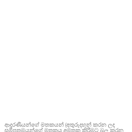
ආදරණීයන්ගේ මතකයන් (අතුරුදහන් කරන ලද
සමීපතමයන්ගේ මතකය අමතක කිරීමට බල කරන