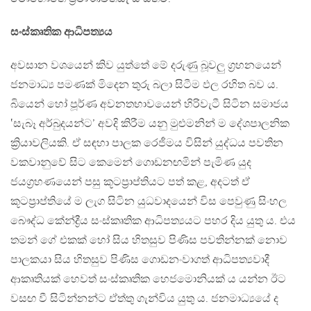
සංස්කෘතික ආධිපත්‍යය
අවසාන වශයෙන් කිව යුත්තේ මේ දරුණු බූවලු ග්‍රහනයෙන්
ජනමාධ්‍ය පමණක් මිදෙන තුරු බලා සිටීම ඵල රහිත බව ය.
බියෙන් හෝ පූර්ණ අවනතභාවයෙන් හිරිවැටී සිටින සමාජය
‛සැබෑ අර්බුදයන්ට’ අවදි කිරීම යනු මුළුමනින් ම දේශපාලනික
ක්‍රියාවලියකි. ඒ සඳහා පාලක රෙජීමය විසින් යුද්ධය පවතින
වකවානුවේ සිට කෙමෙන් ගොඩනඟමින් පැමිණ යුද
ජයග්‍රහණයෙන් පසු කූටප්‍රාප්තියට පත් කළ, අදටත් ඒ
කූටප්‍රාප්තියේ ම ලැග සිටින යුධවාදයෙන් විස පෙවුණු සිංහල
බෞද්ධ කේන්ද්‍රීය සංස්කෘතික ආධිපත්‍යයට පහර දිය යුතු ය. එය
තමන් ගේ එකක් හෝ සිය හිතසුව පිණිස පවතින්නක් නොව
පාලකයා සිය හිතසුව පිණිස ගොඩනංවාගත් ආධිපත්‍යවාදී
ආකෘතියක් හෙවත් සංස්කෘතික හෙජමොනියක් ය යන්න ඊට
වසඟ වී සිටින්නන්ට ඒත්තු ගැන්විය යුතු ය. ජනමාධ්‍යයේ ද