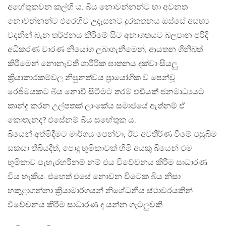
අහේතුකවන කල්හි ය. බිය නොවන්නන්ට හා අවනත
නොවන්නන්ට එරෙහිව උදෑසනට දුරකතනය ඔස්සේ අසභ්‍ය
වදනින් බැන තර්ජනය කිරීමේ සිට අනාගතයට බලපාන පරිදි
අධිකරණ වාරණ නියෝග ලබාගැනීමෙන්, ආයතන ගිනිබත්
කිරීමෙන් නොනැවතී ශාරීරික ඝාතනය දක්වා සියලු
ක්‍රියාකාරකම්වල නිපුනත්වය ප්‍රායෝගික ව පෙන්වූ
රෙජීමයකට බිය නොවී සිටීමට තරම් එඩියක් ජනමාධ්‍යයට
කාන්දු කරන උල්පතක් ලාංකේය සමාජයේ ඇත්නම් ඒ
කොතැනද? එසේනම් බිය සහේතුක ය.
බියෙන් අත්මිදීමට මාර්ගය පෙන්වා, ඊට අවතීර්ණ වීමේ පසුබිම
සකසා තිබියදීත්, පොදු භූමිකාවක් හිමි අයකු බියෙන් එම
භූමිකාව පැහැරහරීනම් නම් එය විවේචනය කිරීම සාධාරණ
විය හැකිය. එහෙත් එසේ නොවන විටෙක බිය නිසා
හකුළාගන්නා ක්‍රියාමාර්ගයන් නිශේධනීය ස්ථාවරයකින්
විවේචනය කිරීම සාධාරණ ද යන්න ගැටලුවකි