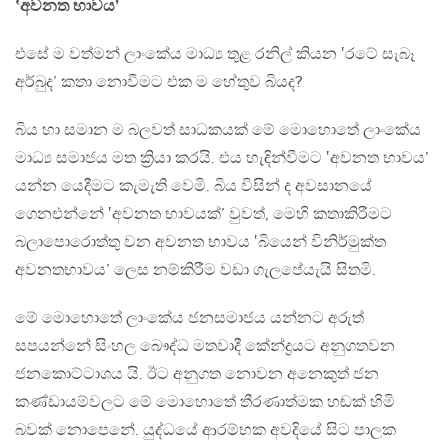
‛අවනත භාවය’
එසේ ම වත්මන් ලාංකේය මාධ්‍ය තුළ රනිල් කියන ‛රටේ සැබෑ
අර්බුද’ කතා නොවීමට එක ම හේතුව බියද?
බිය හා සමාන ම බලවත් සාධකයක් මේ මොහොතේ ලාංකේය
මාධ්‍ය සමාජය මත ක්‍රියා කරයි. එය හැඳින්වීමට ‛අවනත භාවය’
යන්න යෙදීමට කැමැති වෙමි. බිය විසින් ද අවසානයේ
ගෙනඑන්නේ ‛අවනත භාවයක්’ වුවත්, මෙහි කතාකිරීමට
බලාපොරොත්තු වන අවනත භාවය ‛බියෙන් විනිර්මුක්ත
අවනතභාවය’ ලෙස නම්කිරීම වඩා ගැලපේයැයි සිතමි.
මේ මොහොතේ ලාංකේය ජනසමාජය යන්නට අරුත්
සපයන්නේ සිංහල බෞද්ධ මතවාදී කේන්ද්‍රයට අනුගතවන
ජනකොට්ටාශය යි. ඊට අනුගත නොවන අනෙකුත් ජන
කණ්ඩායම්වලට මේ මොහොතේ තීරණාත්මක හඬක් හිමි
බවක් නොපෙනේ. යුද්ධයේ ආරම්භක අවදියේ සිට පාලක