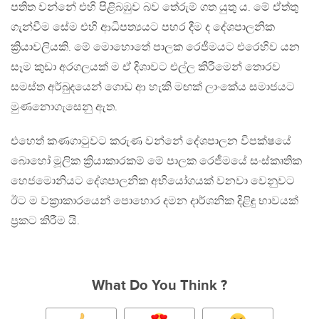
පතිත වන්නේ එහි පිළිබඹුව බව තේරුම් ගත යුතු ය. මේ ඒත්තු
ගැන්වීම සේම එහි ආධිපත්‍යයට පහර දීම ද දේශපාලනික
ක්‍රියාවලියකි. මේ මොහොතේ පාලක රෙජීමයට එරෙහිව යන
සෑම කුඩා අරගලයක් ම ඒ දිශාවට එල්ල කිරීමෙන් තොරව
සමස්ත අර්බුදයෙන් ගොඩ ආ හැකි මඟක් ලාංකේය සමාජයට
මුණනොගැසෙනු ඇත.
එහෙත් කණගාටුවට කරුණ වන්නේ දේශපාලන විපක්ෂයේ
බොහෝ මූලික ක්‍රියාකාරකම් මේ පාලක රෙජීමයේ සංස්කෘතික
හෙජමොනියට දේශපාලනික අභියෝගයක් වනවා වෙනුවට
ඊට ම වක්‍රාකාරයෙන් පොහොර දමන දාර්ශනික දිළිඳු භාවයක්
ප්‍රකට කිරීම යි.
What Do You Think ?