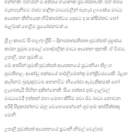
එන්නකි. එනයින් ම අතිශය භයානක ප්‍රවණතාවකි. එහි තරම
මැනගැනීමට රාජ්‍ය පාලිත මාධ්‍යවලින් බැහැර ලාංකේය මාධ්‍ය
ආයතන කිහිපයක හිමිකාරත්වය දෙසට ද සංක්ෂිප්තව හෝ
බැල්මක් හෙළීම ප්‍රයෝජනවත් ය.
ශ්‍රී ලංකාවේ සිංහල/ඉංග්‍රීසි – දිනපතා/සතිපතා පුවත්පත් මුද්‍රණය
කරන ප්‍රමුඛ පෙළේ පෞද්ගලික මාධ්‍ය ආයතන තුනකි. ඒ විජය,
උපාලි, සහ සුමති ය.
මේ අතරින් සුමති පුවත්පත් ආයතනයේ ප්‍රධානියා තිලංග
සුමතිපාල, ආණ්ඩු පක්ෂයේ පාර්ලිමේන්තු මන්ත්‍රීවරයෙකි. ඊළඟ
කැබිනට් බූරුකුට්ටම අනනවිට නියෝජ්‍ය ඇමැතිකමක් හෝ
ලැබෙතැයි සිහින දකින්නෙකි. සිය පත්තර දාම් ලෑල්ලේ
මාධ්‍යවේදී ඉත්තන් එහා මෙහා කිරීම පවා ඊට බාධා නොවන
පරිදි සිදුකරන්නට ඔහු වෙහෙසෙන්නේ ශූර දාම් කප්පිත්තකු
මෙනි.
උපාලි පුවත්පත් ආයතනයේ ප්‍රධානී නිමල් වෙල්ගම