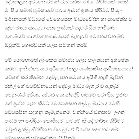
දේශපාලන අවශ්‍යතාවකින් වැඩකරන මාධ්‍ය කිහිපයක් මෙන්
ම, සිය සමාජ භූමිකාවේ හරය ආමන්ත්‍රණය කිරීමට සියලු
මර්දනයන් මධ්‍යයේ වෙහෙසෙන මාධ්‍යවේදීන් හා සාපේක්ෂ ව
කුඩා මාධ්‍ය ආයතන අතලොස්සක් අදටත් සිය භාවිතාව
නොබියව හා අවනතභාවයෙන් බැහැරව මෙහෙයවන බව
ඔවුන්ට ගෞරවයක් ලෙස සටහන් කරමි.
මේ මොහොතේ ලාංකේය සමාජය ලෙස පාලකයන් අභිෂේක
කරවා ඇති ඒකකයට අවියෙන් තලා සංස්කෘතික ආධිපත්‍යයෙන්
යටපත් කර තිබෙන දෙමළ ජන සමාජය අයිති නැති බැවින්
රනිල් ගේ විවේචනයෙන් දෙමළ මාධ්‍ය බැහැර වී ඇතැයි
පෙනුණත් අතිශය දුෂ්කර කොන්දේසි හමුවේ පවා සිය ප්‍රජාව
ගේ ප්‍රශ්න ගැන කීමට වෙහෙසෙන දෙමළ මාධ්‍ය ද මෙහි
වෙසෙසින් සඳහනු කැමැත්තෙමි. වන්නියේ ජනතාව ‛උගත්
පාඩම් හා සංහිඳියා කොමිසම’ හමුවේ කී දේ වාර්තා කිරීමට
ඔවුන් දැක්වූ නිර්භීත භාවය වුව ඒ විශේෂ සඳහනට මේ
මොහොතේ ප්‍රමාණවත්යැ යි සිතමි.