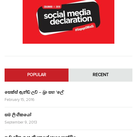
POPULAR
RECENT
සෙක්ස් ඇන්ඩ් ලව් – බ්‍රා සහ ‘ලේ’
February 15, 2016
සම ලිංගිකයෝ
September 9, 2013