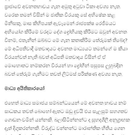
ප්‍රාජාවේ අවනතභාවය ගැන අමුතු අටුවා ටීකා අවශ්‍ය නැත.
වරෙක තමන් විසින් ම ජාතික වීරයකු සේ අභිෂේක කළ
මිනිසකු, මාස කිහිපයක් ඇවෑමෙන් රාජපක්ෂ රෙජීමයට
අභියෝග කිරීමේ වරදට දේශ ද්‍රෝහියකු කිරීමට ඔවුන් අවනත
වීනම්, එතැනින් ඔබ්බට මේ ගැන කතාකිරීම තේරුමක් තිබේද?
මේ අධිපතිවාදී මතවාදයට අවනත මාධ්‍යයට තමන්ගේ ම කියා
වීරයන්වත් නැති බවත් අධිපති මතවාදය විසින් ඒ ඒ
මොහොතට නම්කරන වීරයන් හා ද්‍රෝහීන් පසුපස ලුහුබඳින
බවත් තේරුම් ගැනීමට තවත් ලිට්මස් පරීක්ෂණ අවශ්‍ය නැත.
මාධ්‍ය අයිතිකාරයෝ
එහෙත් මාධ්‍ය සමාජය සම්බන්ධයෙන් මේ අවනත භාවය නම්
සාධකය තවත් බොහෝ ඈතට ඔඩු දුවයි එය සැලසුම් සහගතව
ගොඩනංවමින් යන්නකි. බලාසිටින්නන්ට ද සුහදශීලී අනුග්‍රාහක
දෑත් දිගුකරන්නකි. විරුද්ධ වන්නන්ට මාරාන්තික භීතිය ගෙන