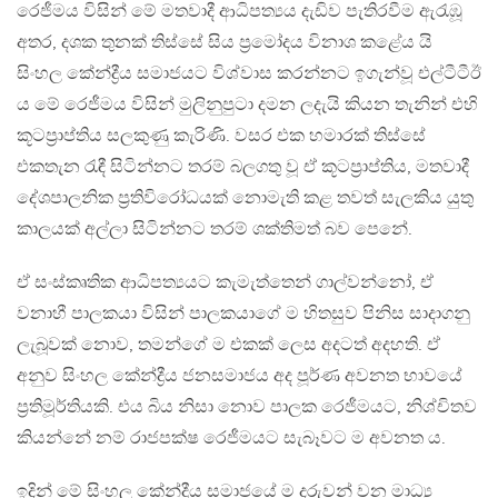
රෙජීමය විසින් මේ මතවාදී ආධිපත්‍යය දැඩිව පැතිරවීම ඇරැඹූ
අතර, දශක තුනක් තිස්සේ සිය ප්‍රමෝදය විනාශ කළේය යි
සිංහල කේන්ද්‍රීය සමාජයට විශ්වාස කරන්නට ඉගැන්වූ එල්ටීටීඊ
ය මේ රෙජීමය විසින් මුලිනුපුටා දමන ලදැයි කියන තැනින් එහි
කූටප්‍රාප්තිය සලකුණු කැරිණි. වසර එක හමාරක් තිස්සේ
එකතැන රැඳී සිටින්නට තරම් බලගතු වූ ඒ කූටප්‍රාප්තිය, මතවාදී
දේශපාලනික ප්‍රතිවිරෝධයක් නොමැති කළ තවත් සැලකිය යුතු
කාලයක් අල්ලා සිටින්නට තරම් ශක්තිමත් බව පෙනේ.
ඒ සංස්කෘතික ආධිපත්‍යයට කැමැත්තෙන් ගාල්වන්නෝ, ඒ
වනාහී පාලකයා විසින් පාලකයාගේ ම හිතසුව පිනිස සාදාගනු
ලැබූවක් නොව, තමන්ගේ ම එකක් ලෙස අදටත් අදහති. ඒ
අනුව සිංහල කේන්ද්‍රීය ජනසමාජය අද පූර්ණ අවනත භාවයේ
ප්‍රතිමූර්තියකි. එය බිය නිසා නොව පාලක රෙජීමයට, නිශ්චිතව
කියන්නේ නම් රාජපක්ෂ රෙජීමයට සැබෑවට ම අවනත ය.
ඉදින් මේ සිංහල කේන්ද්‍රීය සමාජයේ ම දරුවන් වන මාධ්‍ය