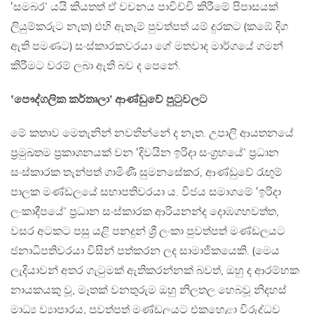
‛සමබර’ යයි කියතත් ඒ වචනය පාවිච්චි කිරීමේ පිපාසයක්
ලියුම්කරුට නැත) එහි ඇතැම් පුවත්පත් යම් දුරකට (කඹේ දිග
ඇති පමණට) සංස්කාරකවරයා ගේ මතවාද මාර්ගයේ ගමන්
කිරීමට වරම් ලබා ඇති බව ද පෙනේ.
‛පෞද්ගලික කර්තෘලා’ ආණ්ඩුවේ පුටුවලට
මේ කතාව මෙතැනින් නවතින්නේ ද නැත. උපාලි ආයතනයේ
ප්‍රමුඛතම ප්‍රකාශනයක් වන ‛දිවයින ඉරිදා සංග්‍රහයේ’ ප්‍රධාන
සංස්කාරක තැන්පත් ගාමිණී සුමනසේකර, ආණ්ඩුවේ රැඟුම්
පාලක මණ්ඩලයේ සභාපතිවරයා ය. විජය සමාගමේ ‛ඉරිදා
ලංකාදීපයේ’ ප්‍රධාන සංස්කාරක ආරියනන්ද දොඹගහවත්ත,
වසර අටකට පසු යළි පනදුන් ශ්‍රී ලංකා පුවත්පත් මණ්ඩලයට
ජනාධිපතිවරයා විසින් පත්කරන ලද සාමාජිකයෙකි. (මෙය
ලැදියාවන් අතර ගැටුමක් ඇතිකරන්නක් බවත්, ඔහු ද ආරම්භක
නායකයකු වූ, මෑතක් වනතුරුම ඔහු නිලතල හෙබවූ නිදහස්
මාධ්‍ය ව්‍යාපාරය, පුවත්පත් මණ්ඩලයට එකහෙළා විරුද්ධව