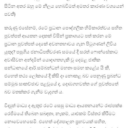
සිටින අතර ඔහු මේ නිලය හෙබවීමත් අමතර කාරණා වශයෙන්
පවතී)
කරුණු එසේනම්, රටේ ප්‍රධාන පෞද්ගලික හිමිකාරත්වය සහිත
පුවත්පත් ආයතන දෙකක් විසින් ප්‍රකාශයට පත් කරන මේ
ප්‍රධාන පුවත්පත් දෙකේ අවනතභාවය ගැන පිටුගණන් ලිවිය
යුතුද? පසුගිය ජනාධිපතිවරණ සමයේ දී සරත් ෆොන්සේකාට
අවාසිවන අන්දමින් යොදාගතහැකි වූ දෙමළ ජාතික
සන්ධානයේ ආර්.සම්බන්ධන් මහතා සමඟ කළේය යි කී,
එහෙත් තථ්‍ය ලෝකයේ දී කිසි දා නොකළ බව පෙනුණු ප්‍රබන්ධ
සම්මුඛ සාකච්ඡාව පළවූයේ ද, දොඹගහවත්ත ගේ පුවත්පතේ
බව මතක්කර ගැනීම වැදගත් ය.
විද්‍යුත් මාධ්‍ය ද ඇතුළු රටේ සෙසු මාධ්‍ය ආයතනයන්ට රාජපක්ෂ
රෙජීමයේ තිබෙන සබඳතා, නෑකම්, යාළුකම් විස්තර කිරීමට
නොවෙහෙසෙමි. එහෙත් දේශපාලන ප්‍රභවයක් සහිත,