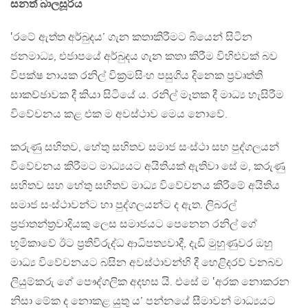
සනත් බාලසූරිය
‛රටේ ඇත්ත අර්බුදය’ ගැන කතාකිරීමට බියෙන් සිටින
ජනමාධ්‍ය, එජාපයේ අර්බුදය ගැන කතා කිරීම විහිළුවක් බව
විපක්ෂ නායක රනිල් වික්‍රමසිංහ පසුගිය දිනෙක ප්‍රවෘත්ති
සාකච්ඡාවක දී කියා සිටියේ ය. රනිල් මෑතක දී මාධ්‍ය හැසිරීම
විවේචනය කළ එක ම අවස්ථාව මෙය නොවේ.
කරුණු සහිතව, හේතු සහිතව සමාජ සංස්ථා සහ පුද්ගලයන්
විවේචනය කිරීමට මාධ්‍යයට අයිතියක් ඇතිවා සේ ම, කරුණු
සහිතව සහ හේතු සහිතව මාධ්‍ය විවේචනය කිරීමේ අයිතිය
සමාජ සංස්ථාවන්ට හා පුද්ගලයන්ට ද ඇත. ලිබරල්
ප්‍රජාතන්ත්‍රවාදියකු ලෙස සමාජයට පෙනෙන රනිල් ගේ
භූමිකාවේ ඊට ප්‍රතිවිරුද්ධ ආධිපත්‍යවාදී, දැඩි මුහුණුවර ඔහු
මාධ්‍ය විවේචනයට බසින අවස්ථාවන්හි දී හෙළිදරව් වනබව
ලියුම්කරු ගේ පෞද්ගලික අදහස යි. එසේ ම ‛අරක නොකරන
නිසා මේක ද නොකළ යුතු ය’ පන්නයේ සීමාවන් මාධ්‍යයට