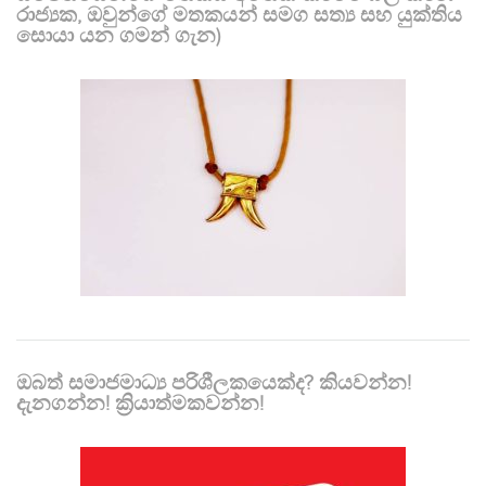
රාජ්‍යක, ඔවුන්ගේ මතකයන් සමග සත්‍ය සහ යුක්තිය
සොයා යන ගමන් ගැන)
ඔබත් සමාජමාධ්‍ය පරිශීලකයෙක්ද? කියවන්න!
දැනගන්න! ක්‍රියාත්මකවන්න!