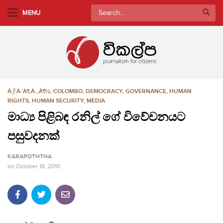
S
Search
MENU
k
for:
i
p
t
o
m
À·ƑÀ·’À¶‚À·„À¶½
,
COLOMBO
,
DEMOCRACY
,
GOVERNANCE
,
HUMAN
a
RIGHTS
,
HUMAN SECURITY
,
MEDIA
i
මාධ්‍ය පිළිබඳ රනිල් ගේ විවේචනයට
n
c
පසුවදනක්
o
n
KARAPOTHTHA
t
on
October 18, 2010
e
n
t