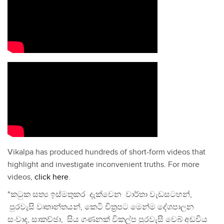
Vikalpa has produced hundreds of short-form videos that
highlight and investigate inconvenient truths. For more
videos,
click here
.
"කටුක සත්‍ය ඉස්මතුකර දැක්වෙන වාර්තා වැඩසටහන්,
පුරවැසි වෘතාන්තයන්, කෙටි චිත්‍රපට මෙන්ම දේශපාලන
සංවාද, සාකච්ඡා, සිය ගණනක් විකල්ප පුරවැසි වෙබ් අඩවිය