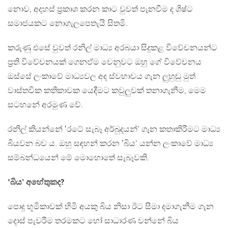
නොව, අදහස් ප්‍රකාශ කරන කාට වුවත් පැනවීම ද ශිෂ්ට
සමාජයකට නොගැලපෙතැයි සිතමි.
කරුණු එසේ වුවත් රනිල් මාධ්‍ය අරබයා සිදුකළ විවේචනයන්ට
ප්‍රති විවේචනයක් ගෙනඒම වෙනුවට ඔහු ගේ විවේචනය
ඔස්සේ ලංකාවේ මාධ්‍යවල අද ස්වභාවය ගැන ලුහුඬු මුත්
වාස්තවික කතිකාවක යෙදීමට කවුලුවක් තනාගැනීම, මෙම
සටහනේ අරමුණ වේ.
රනිල් කියන්නේ ‛රටේ සැබෑ අර්බුදයන්’ ගැන කතාකිරීමට මාධ්‍ය
බියවන බව ය. ඔහු සඳහන් කරන ‛බිය’ යන්න ලංකාවේ මාධ්‍ය
සම්බන්ධයෙන් මේ මොහොතේ සැබෑවකි.
‛බිය’ අහේතුකද?
පොදු භූමිකාවක් හිමි අයකු බිය නිසා ඊට සීමා දමාගැනීම ගැන
දොස් පැවරීම තරමකට හෝ සාධාරණ වන්නේ බිය