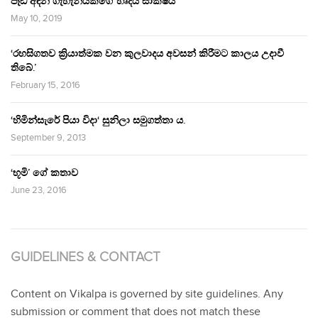
පෑඩ් අඳින ගැහැනියකගේ හෘදය සාක්ෂිය
May 10, 2019
‘රහසිගතව ක්‍රියාත්මක වන කුලවාදය අවසන් කිරීමට කාලය උදාවී
තිබේ.’
February 15, 2016
‘හිමින්සැරේ පියා විදා‘ සුනිලා සමුගත්තා ය.
September 9, 2013
‘භූමි’ ගේ කතාව
June 23, 2016
GUIDELINES & CONTACT
Content on Vikalpa is governed by site guidelines. Any
submission or comment that does not match these