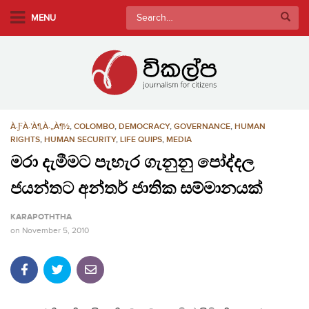
S
Search
MENU
k
for:
i
p
t
o
m
À·ƑÀ·’À¶‚À·„À¶½
,
COLOMBO
,
DEMOCRACY
,
GOVERNANCE
,
HUMAN
a
RIGHTS
,
HUMAN SECURITY
,
LIFE QUIPS
,
MEDIA
i
මරා දැමීමට පැහැර ගැනුනු පෝද්දල
n
c
ජයන්තට අන්තර් ජාතික සම්මානයක්
o
n
KARAPOTHTHA
t
on
November 5, 2010
e
n
t