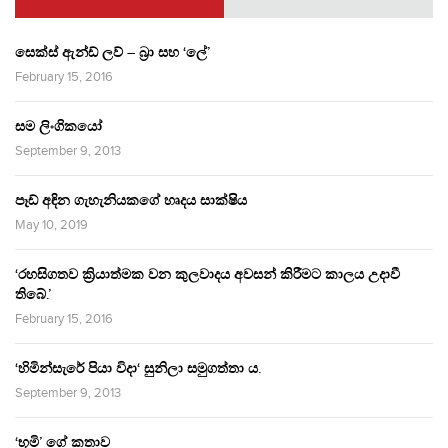
සෙක්ස් ඇන්ඩ් ලව් – බ්‍රා සහ ‘ලේ’
February 15, 2016
සම ලිංගිකයෝ
September 9, 2013
පෑඩ් අඳින ගැහැනියකගේ හෘදය සාක්ෂිය
May 10, 2019
‘රහසිගතව ක්‍රියාත්මක වන කුලවාදය අවසන් කිරීමට කාලය උදාවී
තිබේ.’
February 15, 2016
‘හිමින්සැරේ පියා විදා‘ සුනිලා සමුගත්තා ය.
September 9, 2013
‘භූමි’ ගේ කතාව