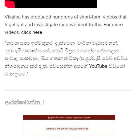
Vikalpa has produced hundreds of short-form videos that
highlight and investigate inconvenient truths. For more
videos,
click here
.
"කටුක සත්‍ය ඉස්මතුකර දැක්වෙන වාර්තා වැඩසටහන්,
පුරවැසි වෘතාන්තයන්, කෙටි චිත්‍රපට මෙන්ම දේශපාලන
සංවාද, සාකච්ඡා, සිය ගණනක් විකල්ප පුරවැසි වෙබ් අඩවිය
නිශ්පාදනය කර ඇත. පිවිසෙන්න අපගේ
YouTube
වීඩියෝ
චැනලයට."
ආරක්ෂාවන්න..!