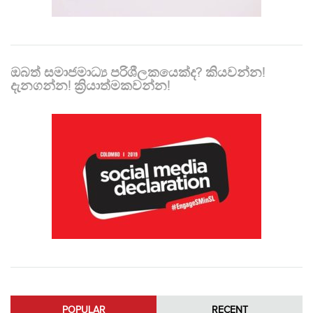
ඔබත් සමාජමාධ්‍ය පරිශීලකයෙක්ද? කියවන්න!
දැනගන්න! ක්‍රියාත්මකවන්න!
POPULAR
RECENT