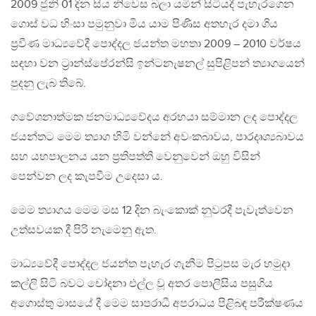
2009 ජුනි 01 දින සිය නිවෙස බලා යමින් සිටියදී පැහැරගෙන
ගොස් වධ හිංසා පමුනුවා මිය යාම පිණිස අතහැර දමා ගිය
ප්‍රවීණ මාධ්‍යවේදී පොද්දල ජයන්ත මහතා 2009 – 2010 වර්ෂය
සඳහා වන ට්‍රාන්ස්පේරන්සි ඉන්ටනැෂනල් සුපිළිපන් ත්‍යාගයෙන්
පුදනු ලැබ තිබේ.
ගවේශනාත්මක ජනමාධ්‍යවේදය අරභයා සම්මාන ලද පොද්දල
ජයන්තට මෙම ත්‍යාග හිමි වන්නේ අවංකබාවය, පාරදෘශ්‍යබාවය
සහ යහපාලනය යන ප්‍රතිපත්ති වෙනුවෙන් ඔහු විසින්
පෙන්වන ලද කැපවීම උදෙසා ය.
මෙම ත්‍යාගය මෙම මස 12 දින බැංකොක් නුවරදී පැවැත්වෙන
උත්සවයක දී පිරි නැමෙනු ඇත.
මාධ්‍යවේදී පොද්දල ජයන්ත පැහැර ගැනීම පිටුපස මැර හමුදා
කල්ලි සිටි බවට චෝදනා එල්ල වූ අතර පොලීසිය පසුගිය
අගොස්තු මාසයේ දී මෙම සාපරාධී අපරාධය පිළිබඳ පරීක්ෂණය