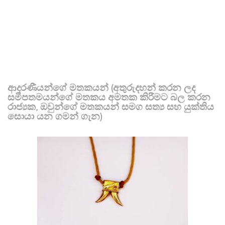
ආදරණීයන්ගේ මතකයන් (අතුරුදහන් කරන ලද
සමීපතමයන්ගේ මතකය අමතක කිරීමට බල කරන
රාජ්‍යක, ඔවුන්ගේ මතකයන් සමග සත්‍ය සහ යුක්තිය
සොයා යන ගමන් ගැන)