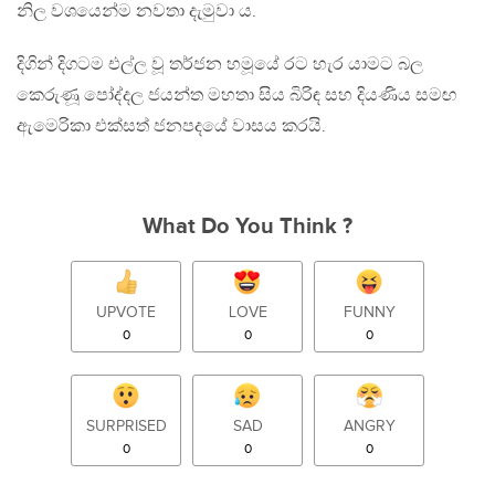
නිල වශයෙන්ම නවතා දැමුවා ය.
දිගින් දිගටම එල්ල වූ තර්ජන හමූයේ රට හැර යාමට බල
කෙරුණූ පෝද්දල ජයන්ත මහතා සිය බිරිඳ සහ දියණිය සමඟ
ඇමෙරිකා එක්සත් ජනපදයේ වාසය කරයි.
What Do You Think ?
UPVOTE
LOVE
FUNNY
0
0
0
SURPRISED
SAD
ANGRY
0
0
0