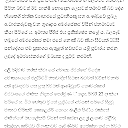
‛උගත් පාඩම් සහ ප්‍රති සංධාන කොමිසමේ’හි එල්ටීටීඊ හිතවාදීන්
සිටින බවටත් ඊට සාක්ෂි නොදෙන ලෙසටත් තමාට කී බව දේශ
හිතෛශී ජාතික ව්‍යාපාරයේ ප්‍රධානියකු සහ ආණ්ඩුවේ ප්‍රබල
ආධාරකරුවකු වන ගුණදාස අමරසේකර විසින් ජනමාධ්‍යට
කියා සිටියේ ය. අමාත්‍ය පීරිස් එය ප්‍රතික්ෂේප කළේ ය. බලපෑම්
හමූයේ අමරසේකර තමා එසේ නොකී බව කියා සිටියත් බීබීසී
සන්දේශය එම ප්‍රකාශය ඇතුළත් හඬපටිය යළි ප්‍රචාරය කරන
ලද්දේ අමරසේකරගේ මුඛයක ද පූට්ටු කරමිනි.
අලි මදිවාට හරක් කීවා සේ අමාත්‍ය පීරිස්ගේ විදේශ
අමාත්‍යාංශයේ එල්ටීටීඊ හිතවාදීන් සිටින බවටත් ඔව්න් වහාම
අත් අඩංගුවට ගත යුතු බවටත් ආණ්ඩුවේ කොටස්කාර
වීරවංශගේ ජාතික නිදහස් පෙරමුණ ් දෙසැම්බර් 23 දා කියා
සිටියේ ය. ඊට හේතුව වූයේ යුද්ධයේ අවසන් සමයේ සිදුවූ
මානව හිමිකම් කෙළෙසීම් සොයා බැලීම පිණිය එක්සත්
ජාතීන්ගේ මහලේකම් විසින් පත් කරන ලද ශ්‍රී ලංකාව පිළිබඳ
ත්‍රිපුද්ගල කමිටුව ශ්‍රී ලංකාවට පැමිණීමට අපේක්ෂා කරන බවට