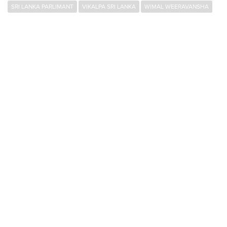
SRI LANKA PARLIMANT
VIKALPA SRI LANKA
WIMAL WEERAVANSHA