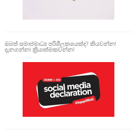
ඔබත් සමාජමාධ්‍ය පරිශීලකයෙක්ද? කියවන්න!
දැනගන්න! ක්‍රියාත්මකවන්න!