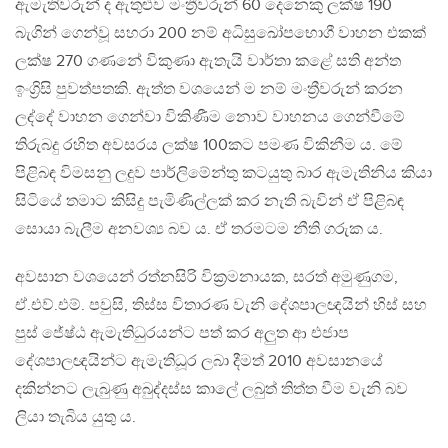
ඇමැතිවරුන් ද ඇතුළුව මංත්‍රීවරුන් 60 දෙනෙකු ලක්ෂ 190
බැගින් ගෙන්වූ සහරා 200 නම් අධිසුඛෝපභොගී වාහන එකක්
ලක්ෂ 270 ගණනේ විකුණා ඇතැයි වාර්තා කළේ සති අන්ත
ඉංග්‍රිසි පුවත්පතකි. ඇත්ත වශයෙන් ම නම් මංත්‍රීවරුන් කරන
ලද්දේ වාහන ගෙන්වා විකිණීම නොව වාහනය ගෙන්වීමේ
තිරුබදු රහිත අවසරය ලක්ෂ 100කට පමණ විකිනීම ය. මේ
පිළිබඳ විමසනු ලදුව පාර්ලිමේන්තු කටයුතු බාර ඇමැතිනිය කියා
සිටියේ තමාට කිසිදු පැමිණිල්ලක් කර නැති බැවින් ඒ පිළිබඳ
සොයා බැලීම අනවශ්‍ය බව ය. ඒ තරමටම නීති ගරුක ය.
අවසාන වශයෙන් රත්නසිරි වික්‍රමනායක, සරත් අමුණුගම,
ඒ.එව්.එම්. පවුසි, තිස්ස විතාරණ වැනි දේශපාලඥයින් හිස් සහ
පුස් ජේෂ්ඨ ඇමැතිධුරයන්ට පත් කර අලුත ආ එජාප
දේශපාලඥයින්ට ඇමැතිධූර ලබා දීමත් 2010 අවසානයේ
දකින්නට ලැබුණු අබුද්දස්ස කාලේ ලබුත් තිත්ත වීම වැනි බව
ලියා තැබිය යුතු ය.