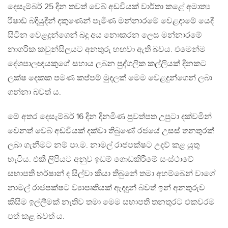
දෙසැම්බර් 25 දින තවත් වෙබ් අඩවියක් වාර්තා කළේ අමාත්‍ය
රිෂාඩ් බදියුදීන් දකුණෙන් පැමිණ මන්නාරමේ වෙළදාමේ යෙදී
සිටින වෙළදුන්ගෙන් බදු අය නොකරන ලෙස මන්නාරමේ
නාගරික කවුන්සිලයට අනතුරු හඟවා ඇති බවය. එමෙන්ම
දේශපාලඥයකුගේ සහාය ලබන පුද්ගලික කල්ලියක් දිනකට
ලක්ෂ දෙකක පමණ කප්පම් මුදලක් මෙම වෙළදුන්ගෙන් ලබා
ගන්නා බවත් ය.
මේ අතර දෙසැම්බර් 16 දින දිනමිණ පුවත්පත උපුටා දක්වමින්
වෙනත් වෙබ් අඩවියක් දක්වා තිබුණේ රජයේ උසස් තනතුරක්
ලබා ගැනීමට නම් පා.ම. නාමල් රාජපක්ෂට උදව් කළ යුතු
හැටිය. එකී ලිපියට අනුව ඉඩම් ගොඩකිරීමේ සංස්ථාවේ
සභාපති හර්ෂාන් ද සිල්වා කියා තිබුනේ තමා අහම්බෙන් වාගේ
නාමල් රාජපක්ෂට ව්‍යාපෘතියක් ඇදදුන් බවත් ඉන් අනතුරුව
කිසිම ඉල්ලීමක් නැතිව තමා මෙම සභාපති තනතුරට එකවරම
පත් කළ බවත් ය.