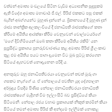
වත්මන් අමාත්‍ය මංඩලයේ සිටින වැඩිම අධ්‍යාපනික සුදූසුකම්
ඇති විදේශ අමාත්‍ය මහාචාර්‍ය ජී.එල්. පීරිස් එකකට පසු එකක්
බැගින් අබග්ගයන්ට මුහුණ දුන්නේ ය. බ්‍රිතාන්‍යයේ දී මුහුණ දුන්
රාජ්‍ය තාන්ත්‍රික අලකලංචියේ දී ජනාධිපති රාජපක්ෂගේ කතා
කිරීමේ අයිතිය ආරක්ෂා කිරීම වෙනුවෙන් වොල්ටෙයර්ගේ
‛මගේ දිවිහිමියෙන් ඔබේ කතා කිරීමේ අයිතිය රකිමි’ යන
සුප්‍රසිද්ධ ප්‍රකාශය පුනරුච්චාරණය කළ අමාත්‍ය පීරිස් ශ්‍රී ලංකාව
තුළ එම අයිතිය පයට පාගා දැමෙන විට මුඛ පූට්ටු කරගෙන
සිටියේ ඇඟටවත් නොදැනෙන පරිදි ය.
අනතුරුව ඔහු ජනාධිපතිවරයා වෙනුවෙන් තවත් මුරුංගා
ගසකට නැග්ගේ ය. ඒ නේපාලයේ පවතින යුද දේශපාලන
අර්බූදය විසදීම පිණිස නේපාල ජනාධිපතිවරයා ජනාධිපති
රාජපක්ෂගේ මැදිහත් වීම ඉල්ලා සිටි බව ප්‍රසිද්ධියේ කියා
සිටීමෙනි. නේපාල රජය වහාම ප්‍රකාශයක් නිකුත් කරමින් කියා
සිටියේ තමන් අමාත්‍ය පීරිස් කී අන්දමේ ඉල්ලීමක් නොකළ