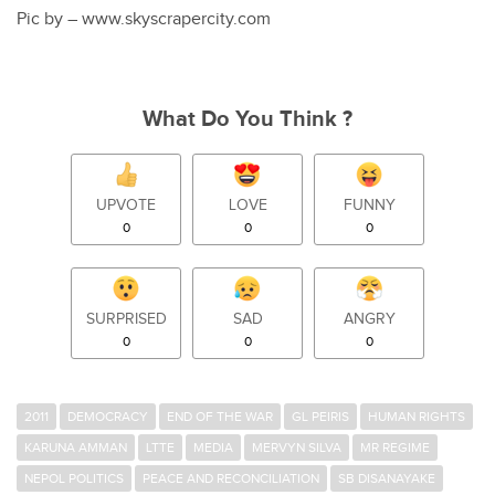
Pic by – www.skyscrapercity.com
What Do You Think ?
UPVOTE
LOVE
FUNNY
0
0
0
SURPRISED
SAD
ANGRY
0
0
0
2011
DEMOCRACY
END OF THE WAR
GL PEIRIS
HUMAN RIGHTS
KARUNA AMMAN
LTTE
MEDIA
MERVYN SILVA
MR REGIME
NEPOL POLITICS
PEACE AND RECONCILIATION
SB DISANAYAKE