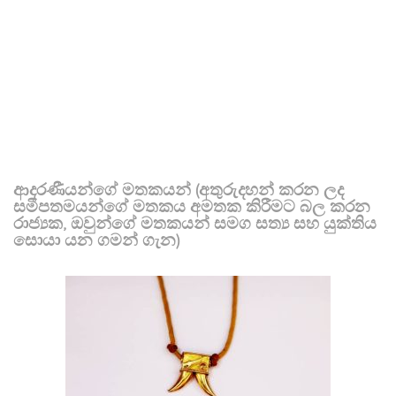
ආදරණීයන්ගේ මතකයන් (අතුරුදහන් කරන ලද
සමීපතමයන්ගේ මතකය අමතක කිරීමට බල කරන
රාජ්‍යක, ඔවුන්ගේ මතකයන් සමග සත්‍ය සහ යුක්තිය
සොයා යන ගමන් ගැන)