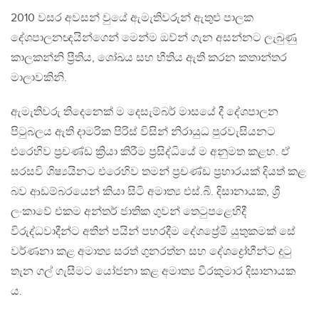
2010 වසර අවසන් වුයේ ඇමැතිවරුන් ඇතුළු පාලක
දේශපාලනඥයින්ගෙන් මෙන්ම ඔව්න් ගැන අසන්නට ලැබුණු
කාලකන්නි ප්‍රීතිය, ශෝඛය සහ භීතිය ඇති කරන කතාන්තර
මාලාවකිනි.
ඇමැතිවරු තිදෙනෙක් ම දෙසැම්බර් මාසයේ දී දේශපාලන
පිටුබලය ඇති දාමරික පිරිස් විසින් නිරායුධ පුරවැසියනට
එරෙහිව ප්‍රචණ්ඩ ක්‍රියා කිරීම ප්‍රසිද්ධියේ ම අනුමත කළහ. ඒ
සරසවි ශිෂ්‍යයිනට එරෙහිව තමන් ප්‍රචණ්ඩ ප්‍රහාරයක් දියත් කළ
බව ආඩම්බරයෙන් කියා සිටි අමාත්‍ය එස්.බී. දිසානායක, ශ්‍රී
ලංකාවේ එකම අන්තර් ජාතික ගුවන් තෙටුපළෙහිදී
විරුද්ධවාදීන්ට අතින් පයින් පහරදීම දේශප්‍රේමී යුතුකමක් සේ
වර්ණනා කළ අමාත්‍ය සරත් ගුනරත්න සහ දේශද්‍රෝහීන්ට දුටු
තැන ගල් ගැසීමට යෝජනා කළ අමාත්‍ය වීරකුමාර දිසානායක
ය.