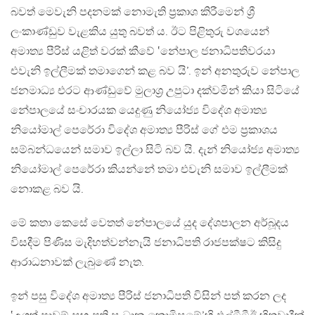
බවත් මෙවැනි පදනමක් නොමැති ප්‍රකාශ කිරීමෙන් ශ්‍රී
ලංකාණ්ඩුව වැළකිය යුතු බවත් ය. ඊට පිළිතුරු වශයෙන්
අමාත්‍ය පීරිස් යළිත් වරක් කීවේ ‛නේපාල ජනාධිපතිවරයා
එවැනි ඉල්ලීමක් තමාගෙන් කළ බව යි’. ඉන් අනතුරුව නේපාල
ජනමාධ්‍ය එරට ආණ්ඩුවේ මුලාශ්‍ර උපුටා දක්වමින් කියා සිටියේ
නේපාලයේ සංචාරයක යෙදුණු නියෝජ්‍ය විදේශ අමාත්‍ය
නියෝමාල් පෙරේරා විදේශ අමාත්‍ය පීරිස් ගේ එම ප්‍රකාශය
සම්බන්ධයෙන් සමාව ඉල්ලා සිටි බව යි. දැන් නියෝජ්‍ය අමාත්‍ය
නියෝමාල් පෙරේරා කියන්නේ තමා එවැනි සමාව ඉල්ලීමක්
නොකළ බව යි.
මේ කතා කෙසේ වෙතත් නේපාලයේ යුද දේශපාලන අර්බූදය
විසදීම පිණිස මැදිහත්වන්නැයි ජනාධිපති රාජපක්ෂට කිසිදු
ආරාධනාවක් ලැබුණේ නැත.
ඉන් පසු විදේශ අමාත්‍ය පීරිස් ජනාධිපති විසින් පත් කරන ලද