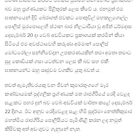
පමණ ඝාතනය කිරීමට වගකිය යුත්තේ තමා නොව ප්‍රභාකරන්
බව ඔහු ප්‍රශ්ණයකට පිළිතුරක් ලෙස කීවේ ය. එනමුත් එම
ඝාතනයෙන් දිවි බේරාගත් එවකට පොතුවිල් මහකලුගොල්ල
පොලිස් මුරපොලෙහි ස්ථාන බාර නිලධාරියා වු අජිත් ධර්මදාස
දෙසැම්බර් 20 දා වෙබ් අඩවියකට ප්‍රකාශයක් කරමින් කියා
සිටියේ එම අවස්ථාවෙහි කරුණා අම්මාන් පොලිස්
මෝටරෝලා සන්නිවේදන උපකරණයකින් තමා අමතා තමාට
සුදු කොඩියක් ගසා යටත්වන ලෙස කී බව සහ එකී
ඝාතනයන්ට ඔහු ඍජුවම වගකිව යුතු බවත් ය.
තවත් ඇමැතිවරයකු වන ජීවන් කුමාරතුංගගේ මැර
කණ්ඩායමක් පුද්ගලික ප්‍රශ්ණයක් මත රාජගිරියේ රෙදි වෙළද
සැළකට පහර දුන් බව වෙබ් අඩවියක් වාර්තා කළේ දෙසැම්බර්
22 දිනය. ඊට අනුව රෙදිවෙළද සැළ හිමි සුදර්මා නෙත්තිකුමාර
මහත්මිය රාජගිරිය පොලීසියට පැමිණිළි කරන ලද නමුත්
කිසිවකු අත් අඩංගුවට ගැනුනේ නැත.