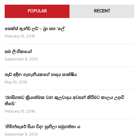
POPULAR
RECENT
සෙක්ස් ඇන්ඩ් ලව් – බ්‍රා සහ ‘ලේ’
February 15, 2016
සම ලිංගිකයෝ
September 9, 2013
පෑඩ් අඳින ගැහැනියකගේ හෘදය සාක්ෂිය
May 10, 2019
‘රහසිගතව ක්‍රියාත්මක වන කුලවාදය අවසන් කිරීමට කාලය උදාවී
තිබේ.’
February 15, 2016
‘හිමින්සැරේ පියා විදා‘ සුනිලා සමුගත්තා ය.
September 9, 2013