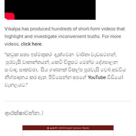
Vikalpa has produced hundreds of short-form videos that
highlight and investigate inconvenient truths. For more
videos,
click here
.
"කටුක සත්‍ය ඉස්මතුකර දැක්වෙන වාර්තා වැඩසටහන්,
පුරවැසි වෘතාන්තයන්, කෙටි චිත්‍රපට මෙන්ම දේශපාලන
සංවාද, සාකච්ඡා, සිය ගණනක් විකල්ප පුරවැසි වෙබ් අඩවිය
නිශ්පාදනය කර ඇත. පිවිසෙන්න අපගේ
YouTube
වීඩියෝ
චැනලයට."
ආරක්ෂාවන්න..!