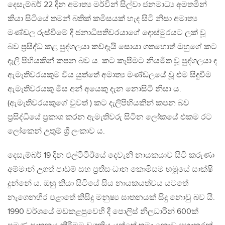
දෙසැම්බර් 22 දින අමාත්‍ය මර්වින් සිල්වා ජනමාධ්‍ය අමතමින්
කියා සිටියේ තමන් බතික් කමිසයක් හැද සිටි නිසා අමාත්‍ය
මණ්ඩල රුස්වීමේ දී ජනාධිපතිවරයාගේ දොස්මුරයට ලක් වූ
බව ප්‍රසිද්ධ කළ පුද්ගලයා කව්දැයි සොයා ගතහොත් ඔහුගේ කට
දැලි පිහියකින් කපන බව ය. කට කැපීමට නියමිත වූ පුද්ගලයා ද
ඇමැතිවරයකුම විය යුත්තේ අමාත්‍ය මණ්ඩලයේ වූ එම සිදුවීම
ඇමැතිවරයකු මිස අන් අයෙකු දැන නොසිටි නිසා ය.
(ඇමැතිවරයකුගේ වුවත් ) කට දැලිපිහියකින් කපන බව
ප්‍රසිද්ධියේ ප්‍රකාශ කරන ඇමැතිවරු සිටින ලෝකයේ එකම රට
ලෝකෙන් උතුම් ශ්‍රී ලංකාව ය.
දෙසැම්බර් 19 දින එල්ටීටීඊයේ දෙවැනි නායකයාව සිටි කරුණා
අම්මාන් උගත් පාඩම් සහ ප්‍රතිසංධාන කොමිසම හමූයේ සාක්ෂි
දුන්නේ ය. ඔහු කියා සිටියේ සිය නායකයත්වය යටතේ
නැගෙනහිර පළාතේ කිසිදු මනුෂ්‍ය ඝාතනයක් සිදු නොවු බව යි.
1990 වර්ශයේ මඩකළපුවෙහි දී පොලිස් නිලධාරීන් 600ක්