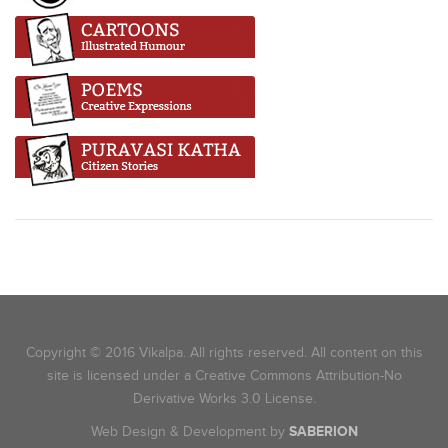
Copyright © 2016 Vikalpa. All rights reserved. All content on this
site is licensed under a Creative Commons Attribution-No
Derivative Works 3.0 License.
Web Design & Development by
SABERION