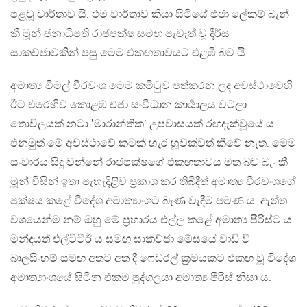
පළවූ වාර්තාව යි. එම වාර්තාව කියා සිටියේ එජා ලේකම් බැන්
කී මූන් ජනාධිපති රාජපක්ෂ සමඟ පැවැත් වූ දීර්ඝ
සාකච්ජාවකින් පසු මෙම එකඟතාවයට එළඹි බව යි.
අමාත්‍ය විමල් වීරවංශ මෙම කමිටුව පත්කරන ලද අවස්ථාවෙහි
ඊට එරෙහිව කොළඹ එජා සංවිධාන කාර්‍යාලය වටලා
තොවිලයක් නටා ‛මාරාන්තික’ උපවාසයක් රඟදැක්වූයේ ය.
එනමුත් මේ අවස්ථාවේ කටක් හැර හූවක්වත් කීවේ නැත. මෙම
සංචාරය සිදු වන්නේ රාජපක්ෂගේ එකඟතාවය මත බව බැං කී
මූන් විසින් ඉතා පැහැදිළිව ප්‍රකාශ කර තිබිදීත් අමාත්‍ය වීරවංශගේ
පක්ෂය කළේ විදේශ අමාත්‍යාංශට බැණ වැදීම පමණ ය. ඇත්ත
වශයෙන්ම නම් ඔහු මේ ප්‍රහාරය එල්ල කළේ අමාත්‍ය පීරිස්ට ය.
මන්දයත් එල්ටීටීඊ ය සමඟ සාකච්ජා මේසයේ වාඩි වී
බාලසිංහම් සමඟ අතට අත දී ෆෙඩරල් ක්‍රමයකට එකඟ වූ විදේශ
අමාත්‍යාංශයේ සිටින එකම පුද්ගලයා අමාත්‍ය පීරිස් නිසා ය.