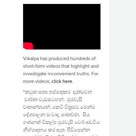
Vikalpa has produced hundreds of
short-form videos that highlight and
investigate inconvenient truths. For
more videos,
click here
.
"කටුක සත්‍ය ඉස්මතුකර දැක්වෙන
වාර්තා වැඩසටහන්, පුරවැසි
වෘතාන්තයන්, කෙටි චිත්‍රපට මෙන්ම
දේශපාලන සංවාද, සාකච්ඡා, සිය
ගණනක් විකල්ප පුරවැසි වෙබ් අඩවිය
නිශ්පාදනය කර ඇත. පිවිසෙන්න