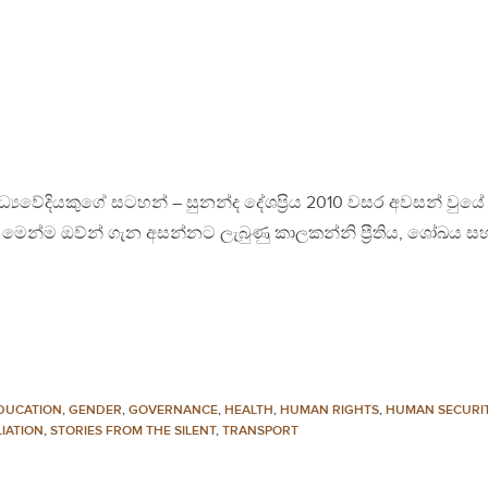
ධ්‍යවේදියකුගේ සටහන් – සුනන්ද දේශප්‍රිය 2010 වසර අවසන් වුයේ
ෙන්ම ඔව්න් ගැන අසන්නට ලැබුණු කාලකන්නි ප්‍රීතිය, ශෝඛය සහ
DUCATION
,
GENDER
,
GOVERNANCE
,
HEALTH
,
HUMAN RIGHTS
,
HUMAN SECURI
IATION
,
STORIES FROM THE SILENT
,
TRANSPORT