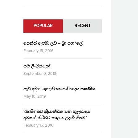
POPULAR
RECENT
සෙක්ස් ඇන්ඩ් ලව් – බ්‍රා සහ ‘ලේ’
February 15, 2016
සම ලිංගිකයෝ
September 9, 2013
පෑඩ් අඳින ගැහැනියකගේ හෘදය සාක්ෂිය
May 10, 2019
‘රහසිගතව ක්‍රියාත්මක වන කුලවාදය
අවසන් කිරීමට කාලය උදාවී තිබේ.’
February 15, 2016