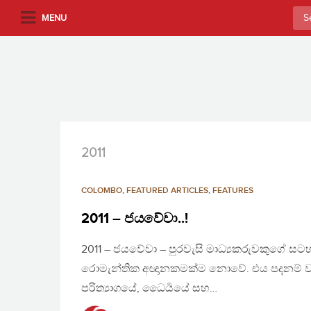
S
Sea
MENU
k
for:
i
p
t
o
m
a
i
2011
n
c
COLOMBO
,
FEATURED ARTICLES
,
FEATURES
o
n
2011 – ජයවේවා..!
t
2011 – ජයවේවා – පුරවැසි මාධ්‍යකරුවකුගේ සටහන
e
n
රොමැන්තික අඥානකමක්ම නොවේ. එය පදනම් වන
t
පරිත්‍යාගයේ, ධෛර්‍යයේ සහ…