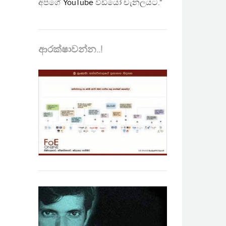
අපගේ
YouTube
වීඩියෝ චැනලයට."
ආරක්ෂාවන්න..!