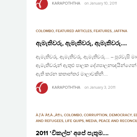
KARAPOTHTHA
on
January 10, 2011
COLOMBO
,
FEATURED ARTICLES
,
FEATURES
,
JAFFNA
ඇමැතිවරු, ඇමැතිවරු, ඇමැතිවරු….
ඇමැතිවරු, ඇමැතිවරු, ඇමැතිවරු…. – පුරවැසි මා
ඇමැතිවරුන් ඇතුළු පාලක දේශපාලනඥයින්ගෙන් ම
ඇති කරන කතාන්තර මාලාවකිනි….
KARAPOTHTHA
on
January 3, 2011
À·ƑÀ·’À¶‚À·„À¶½
,
COLOMBO
,
CORRUPTION
,
DEMOCRACY
,
E
AND REFUGEES
,
LIFE QUIPS
,
MEDIA
,
PEACE AND RECONCIL
2011 ‛විකල්ප’ අපේ පැතුම….