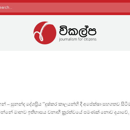
rch
් – සුනන්ද දේශප්‍රිය ‛‛දුෂ්කර කාලයන්හි දී අපේක්ෂා සහගතව සිටී
්නේ මානව ඉතිහාසය වනාහී ක්‍රූරත්වයේ පමණක් නොව දයාවේ,