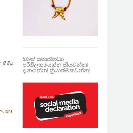
ඔබත් සමාජමාධ්‍ය
 භීතිය
පරිශීලකයෙක්ද? කියවන්න!
දැනගන්න! ක්‍රියාත්මකවන්න!
TY
,
IDPS