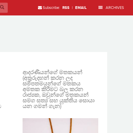
Subscribe:
RSS
|
EMAIL
ARCHIVES
ආදරණීයන්ගේ මතකයන්
(අතුරුදහන් කරන ලද
සමීපතමයන්ගේ මතකය
අමතක කිරීමට බල කරන
රාජ්‍යක, ඔවුන්ගේ මතකයන්
සමග සත්‍ය සහ යුක්තිය සොයා
යන ගමන් ගැන)
ම