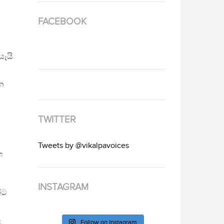
FACEBOOK
යැයි
ාන
TWITTER
Tweets by @vikalpavoices
හ
INSTAGRAM
්ට
ල
Follow on Instagram