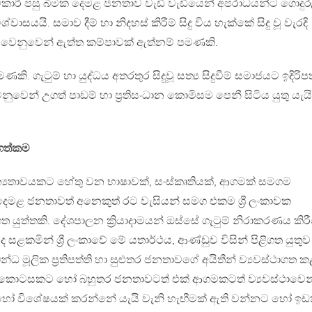
ුම්කාරී පසු බිමක දෙමළ ජනතාව වැඩි වැඩියෙන් අපරාධයන්ට ගොදුර
වාසයයි. සමාව දීම් හා නිදහස් කිරීම් සිදු විය හැක්කේ සිදු වූ වැරදි
 වෙනුවෙන් ඇත්ත කම්පාවක් ඇත්නම් පමණකි.
කි. ගැටුම් හා යුද්ධය අතරතුර සිදුවූ සත්‍ය සිදුවීම් සමාජයට ඉදිරිපත
ෙනුවෙන් උගත් පාඩම් හා ප්‍රතිසංධාන කොමිසම පෙනී සිටිය යුතු යැයි
ගත්කම
‍යතාවයකට හේතු වන භාෂාවක්, සංස්කෘතියක්, ආගමක් සමගම
ඇති දෙමළ ජනතාවත් අනෙකුත් රට වැසියන් සමග එකම ශ්‍රී ලංකාවක
යුත්තකි. දේශපාලන ක්‍රියාදාමයන් ඔස්සේ ගැටුම් නිරාකරණය කිර
් ද සළකමින් ශ්‍රී ලංකාවේ මේ යතාර්ථය, ආණ්ඩුව විසින් පිළිගත යුතුව
්ධ මූලික ප්‍රතිපත්ති හා සුළුතර ජනතාවගේ අයිතීන් ව්‍යවස්ථාගත 
ජන කොටසකට හෝ බහුතර ජනතාවටත් එක් ආගමකටත් ව්‍යවස්ථාවෙන
න හෝ විශේෂයක් කරන්නේ යැයි වැනි හැඟීමක් ඇති වන්නට හෝ ඉඩ