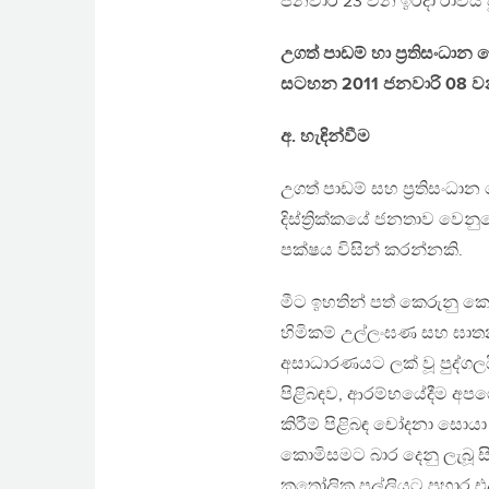
ජනවාරි 23 වන ඉරිදා රාවය
උගත් පාඩම් හා ප්‍රතිසංධා
සටහන 2011 ජනවාරි 08 ව
අ. හැඳින්වීම
උගත් පාඩම් සහ ප්‍රතිසංධා
දිස්ත්‍රික්කයේ ජනතාව වෙන
පක්ෂය විසින් කරන්නකි.
මීට ඉහතින් පත් කෙරුනු ක
හිමිකම් උල්ලංඝණ සහ ඝාතන
අසාධාරණයට ලක් වූ පුද්ගල
පිළිබඳව, ආරම්භයේදීම අපග
කිරීම් පිළිබඳ චෝදනා සොයා
කොමිසමට බාර දෙනු ලැබූ සි
කතෝලික පල්ලියට ප්‍රහාර එල්