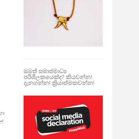
ඔබත් සමාජමාධ්‍ය
පරිශීලකයෙක්ද? කියවන්න!
දැනගන්න! ක්‍රියාත්මකවන්න!
හා
ෆ්