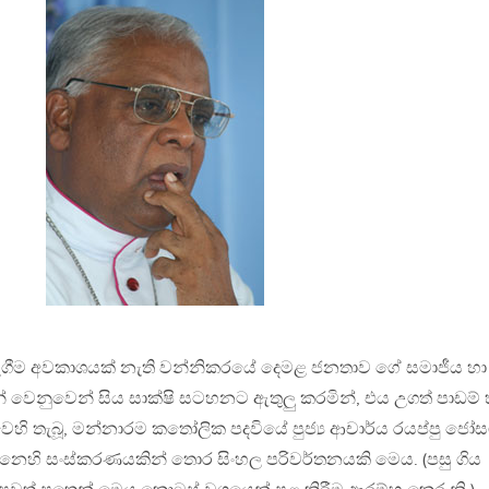
 නැගීම අවකාශයක් නැති වන්නිකරයේ දෙමළ ජනතාව ගේ සමාජීය හා
් වෙනුවෙන් සිය සාක්ෂි සටහනට ඇතුලු කරමින්, එය උගත් පාඩම් 
ෙහි තැබූ, මන්නාරම කතෝලික පදවියේ පුජ්‍ය ආචාර්ය රයප්පු ජෝස
ටහනෙහි සංස්කරණයකින් තොර සිංහල පරිවර්තනයකි මෙය. (පසු ගිය