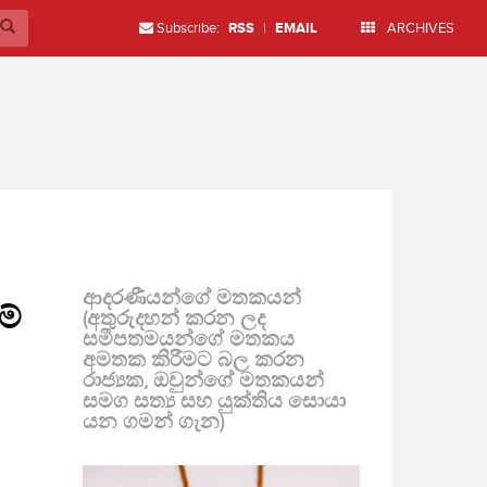
Subscribe:
RSS
|
EMAIL
ARCHIVES
ආදරණීයන්ගේ මතකයන්
ම්
(අතුරුදහන් කරන ලද
සමීපතමයන්ගේ මතකය
අමතක කිරීමට බල කරන
රාජ්‍යක, ඔවුන්ගේ මතකයන්
සමග සත්‍ය සහ යුක්තිය සොයා
යන ගමන් ගැන)