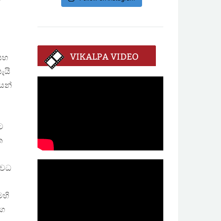
සහ
ැයි
යෙන්
ට
ත
ි
 වධ
ෙහි
මග