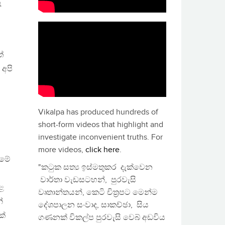
ු
්
 අපි
Vikalpa has produced hundreds of
short-form videos that highlight and
investigate inconvenient truths. For
more videos,
click here
.
ීමේ
"කටුක සත්‍ය ඉස්මතුකර දැක්වෙන
වාර්තා වැඩසටහන්, පුරවැසි
කළ
වෘතාන්තයන්, කෙටි චිත්‍රපට මෙන්ම
්
දේශපාලන සංවාද, සාකච්ඡා, සිය
ක්
ගණනක් විකල්ප පුරවැසි වෙබ් අඩවිය