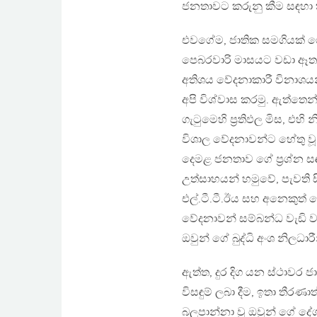
ජනතාවට කරුනු කීම සඳහා ත
එවගේම, ජාතික සමගියක් 
පෙබරවාරි මාසයට වඩා ඈත ඉ
අතිශය වේදනාකාරී විනාශය
අපි විශ්වාස කරමු. ඇත්තෙන්
ගැටුමෙහි ප්‍රතිඵල මිස, එහ
විශාල වේදනාවන්ට හේතු වූ 
දෙමළ ජනතාව ගේ ප්‍රශ්න ස
උත්සාහයන් හමුවේ, පැවති ස
එල්.ටී.ටී.ඊය සහ අනෙකුත් 
වේදනාවන් සම්බන්ධ වැඩි 
ඔවුන් ගේ බුද්ධි අංශ නිලධා
ඇත්ත, දුර දිග යන ස්ථාවර 
විසඳුම් ලබා දීම, ඉතා තීර
බලපාන්නා වූ ඔවුන් ගේ ද