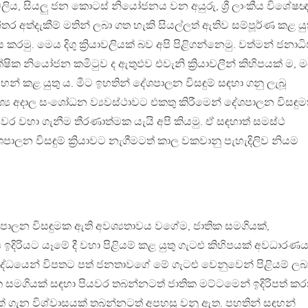
ාවලිය, සියලු ජන කොටස් නියෝජනය වන අයුරු, ශ්‍රී ලාංකීය විශේෂ
්තර අත්දැකීම් මතින් ලබා ගත හැකි සියල්ලත් ඇතිව සම්පූර්ණ කළ යු
වාස කරමු. මෙය දිගු ක්‍රියාවලියක් බව අපි පිළිගන්නෙමු. වත්මන් ජනාධි
ක්ෂික නියෝජන කමිටුව ද ඇතුඵව එවැනි ක්‍රියාවලීන් කිහිපයක් ම, මග
හන් කළ යුතු ය. මීට ඉහතින් දේශපාලන විසඳුම් සඳහා ගනු ලැබූ
්‍ය අදාල සංශෝධන ව්‍යවස්ථාවට එකතු කිරීමෙන් දේශපාලන විසඳුම
වර වහා ගැනීම තීරණාත්මක යැයි අපි කියමු. ඒ සඳහාත් සමස්ථ
ේශපාලන විසඳුම් ක්‍රියාවට නැගීමටත් කාල වකවානු පැහැදිලිව නියම
පාලන විසඳුමක ඇති අවශ්‍යතාවය වගේම, ජාතික සමගියක්,
දිරියට යෑමේ දී වහා පිළියම් කළ යුතු ගැටළු කිහිපයක් අවධාරණ
 යුද්ධයෙන් විපතට පත් ජනතාවගේ මේ ගැටළු වෙනුවෙන් පිළියම් ලබ
 සමගියක් සඳහා පියවර තබන්නටත් ජාතික මට්ටමෙන් ඉදිරිපත් ක
් ගැන විශ්වාසයක් තබන්නටත් අපහසු වනු ඇත. පහතින් සඳහන්