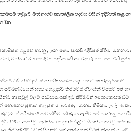
 පුවත් පතෙන් මෙය කොටස් වශයෙන් පළ කිරීම ආරම්භ කෙරුනි.)
න කොමිසම හමුවේ මන්නාරම කතෝලික පදවිය විසින් ඉදිරිපත් කළ සාක
න දින
න කොමිසම හමුවේ කරනු ලබන මෙම සාක්ෂි ඉදිරිපත් කිරීම, මන්නාර
ුවෙන්, මන්නාරම කතෝලික පදවියෙහි අග රදගුරු තුමා සහ එහි පුජ
ොමිසම් විසින් ඔවුන් වෙත පරීක්ෂණය සඳහා භාර කෙරුනු මානව
 සම්බන්ධයෙන් සත්‍ය හෙළදරව් කිරීමටත් ඒවායින් විපතට පත් හා
යින්ට හා පවුල් වලට සාධාරණයක් ඉටු කිරීමටත් අපොහොසත් වීම
ේ නොසතුට ප්‍රකාශ කළ යුතු ය. බරපතල මානව හිමිකම් උල්ලංඝණ
 බැලීමටත් පරීක්ෂණ පැවැත්වීමටත් බලය ඇතිව පත් කෙරුනු ජනාධි
ද්ධීන් 16 ට අයත් වූ, ආරක්ෂව සඳහා සිවිල් වැසියන් ගොඩ වූ පේසා
ල කිරීමත් ජිම් බ්‍රවුන් පියනම ගේ අතුරුදහන් වීමත් නිදසුන් ය. මේ