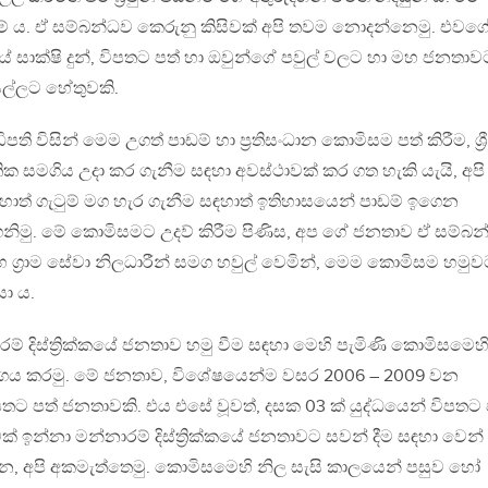
ීම් ය. ඒ සම්බන්ධව කෙරුනු කිසිවක් අපි තවම නොදන්නෙමු. එවග
යේ සාක්ෂි දුන්, විපතට පත් හා ඔවුන්ගේ පවුල් වලට හා මහ ජනතාව
සල්ලට හේතුවකි.
ති විසින් මෙම උගත් පාඩම් හා ප්‍රතිසංධාන කොමිසම පත් කිරීම, ශ්‍රී
තික සමගිය උදා කර ගැනීම සඳහා අවස්ථාවක් කර ගත හැකි යැයි, අපි
හාත් ගැටුම් මග හැර ගැනීම සඳහාත් ඉතිහාසයෙන් පාඩම් ඉගෙන
ිගනිමු. මේ කොමිසමට උදව් කිරීම පිණිස, අප ගේ ජනතාව ඒ සම්බ
හ ග්‍රාම සේවා නිලධාරීන් සමග හවුල් වෙමින්, මෙම කොමිසම හමු
සා ය.
ම් දිස්ත්‍රික්කයේ ජනතාව හමු වීම සඳහා මෙහි පැමිණි කොමිසමෙහ
ි අගය කරමු. මේ ජනතාව, විශේෂයෙන්ම වසර 2006 – 2009 වන
තට පත් ජනතාවකි. එය එසේ වූවත්, දසක 03 ක් යුද්ධයෙන් විපතට 
ඉන්නා මන්නාරම් දිස්ත්‍රික්කයේ ජනතාවට සවන් දීම සඳහා වෙන්
ැන, අපි අකමැත්තෙමු. කොමිසමෙහි නිල සැසි කාලයෙන් පසුව හෝ