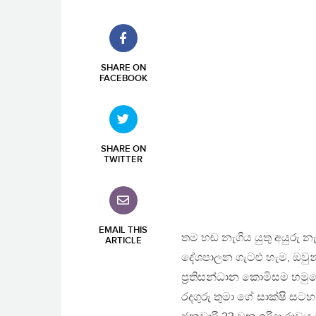
SHARE ON
FACEBOOK
SHARE ON
TWITTER
EMAIL THIS
තම හඬ නැගිය යුතු අයුරු
ARTICLE
දේශපාලන ගැටළු හැම, ඔවුන
ප්‍රතිසන්ධාන කොමිසම හමුව
රදගුරු තුමා ගේ සාක්ෂි ස