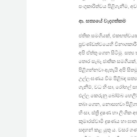
පංගුකාරිත්වය පිළිගැනීම, අව
ආ. සත්‍යයේ වැදගත්කම
ජතික සමගියක්, එකඟත්වය
ප්‍රචණ්ඩත්වයෙහි විනාශකාරී 
අපි ඒත්තු ගෙන සිටිමු. සත්
තොර සැබෑ ජාතික සමගියක්
පිළිගන්නවා ඇතැයි අපි සිතම
උල්ලංඝණය වීම පිළිබඳ සත්‍ය
ගැනීම්, වධ හිංසා, රෝහල් 
එල්ල කෙරුනු බෝම්බ හෙලීම් 
තබා ගෙන, නොසඟවා පිළිගත ය
හිංසා, ස්ත්‍රී දූෂණ හා ලිංග
කුමාරස්වාමී දූෂණය හා ඝා
සඳහන් කළ යුතු ය. වසර ගණ