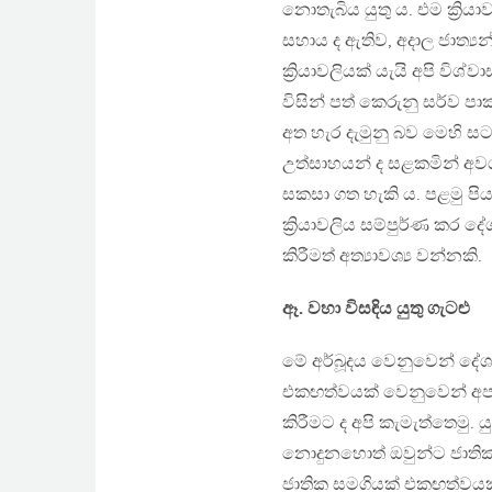
නොතැබිය යුතු ය. එම ක්‍රිය
සහාය ද ඇතිව, අදාල ජාත්‍යන
ක්‍රියාවලියක් යැයි අපි විශ්
විසින් පත් කෙරුනු සර්ව පා
අත හැර දැමුනු බව මෙහි සට
උත්සාහයන් ද සළකමින් අවශ
සකසා ගත හැකි ය. පළමු පිය
ක්‍රියාවලිය සම්පුර්ණ කර ද
කිරීමත් අත්‍යාවශ්‍ය වන්නකි.
ඈ. වහා විසඳිය යුතු ගැටළු
මේ අර්බූදය වෙනුවෙන් දේශ
එකඟත්වයක් වෙනුවෙන් අප ඉ
කිරීමට ද අපි කැමැත්තෙමු.
නොදුනහොත් ඔවුන්ට ජාතික
ජාතික සමගියක් එකඟත්වයක