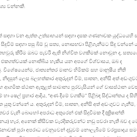
ශ්‍ය වන්නකි.
ක් සඳහා වන ඇත්ත උත්සාහයන් සඳහා දසක ගණනාවක යුද්ධයෙහි 
සිදුවීම් සඳහා පසු බිම් වූ සත්‍ය, නොසඟවා පිළිගැනීමට සිදු වන්නේ ය
‍ය තහවුරු කිරීම ඔබට පැවරී ඇති නිශ්චිත වගකීමක් නොවුන ද, සත්‍ය
, එකගත්වයක් නොතිබිය හැකිය යන අපගේ විශ්වාසය, ඔබ ද
ු. විශේෂයෙන්ම, ජාත්‍යන්තර මානව හිමිකම් සහ මානුෂීය නීති
, නිදසුන් ලෙස බලහත්කාර අතුරුදන් වීම්, ඝාතන, අනිසි අත් අඩංගුව
සහ ආගමික ස්ථාන ඇතුළත් සාමාන්‍ය පුරවැසියන් ගේ වාසස්ථාන වෙ
හා ෂෙල් ප්‍රහාර ආදිය, “අණ දීමේ වගකීම” පිළිබඳ සිද්ධාන්තය ද සිහ
ුතු වන්නේ ය. අතුරුදන් වීම්, ඝාතන, අනිසි අත් අඩංගුවට ගැනීම්,
ික අතවර වැනි බොහෝ අපරාධ අතුරෙන් එක් සිදුවීමක දී (ක්‍රිෂාන්ති
තනය) හැර, අනෙක් කිසිවක වැරදිකරුවන්ට නඩු පවරා නැති බව ද ම
නාවක් පුරා අපරාධ වෙනුවෙන් දඩුවම් නොලැබීමේ වරප්‍රසාදය ස