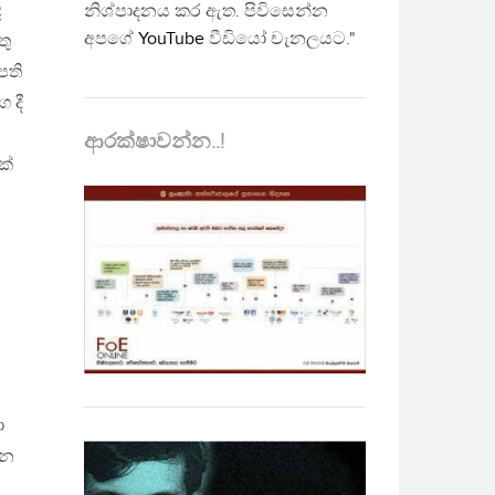
ඥ
නිශ්පාදනය කර ඇත. පිවිසෙන්න
අපගේ
YouTube
වීඩියෝ චැනලයට."
තු
පති
 දී
ආරක්ෂාවන්න..!
ක්
ය
ා
රන