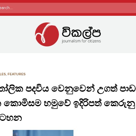
rch
LES
,
FEATURES
ලික පදවිය වෙනුවෙන් උගත් පාඩ
ාන කොමිසම හමුවේ ඉදිරිපත් කෙරුනු
 සටහන