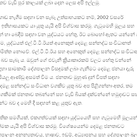
ව වැඩි පුර කාලයක් ලබා දෙන ලෙස අපි ඉල්ලමු.
ගොඩ නැගීම සඳහා වන සැබෑ උත්සාහයකට නම්, 2002 වසරේ
තිහාසයකට යා යුතු යැයි අපි විශ්වාස කරමු. ගැටුමෙහි මූලය සහ
න් හා බෙදීම් සඳහා වන යුද්ධයට හේතු, ඊට බොහෝ ඈතට යන්නේ 
ම, යුද්ධයත් එල්.ටී.ටී.ඊයත් අනෙකුත් දෙමළ සන්නද්ධ සංවිධානත්
ි නිමිත්ත නොවේ. එල්.ටී.ටී.ඊය සහ අනෙකුත් දෙමළ සන්නද්ධ සංවිධ
බව සැබෑ ය. ඔවුන් ගේ එවැනි ක්‍රියාකාරකම් වලට හේතු වන්නේ
ඳහා සාමකාමී දේශපාලන විසඳුමක් ලබා ගැනීමට දෙමළ ජනයා දැරූ
ියලු ආණ්ඩු අසමත් වීම ය. ජනතාව මුහුණ දුන් විපත් සඳහා
දෙමළ සන්නද්ධ සංවිධාන වගකිව යුතු බව අප පිළිගන්නා අතර, තම
වගකීමක් ජනතාව තබන්නේ සහ වැඩි බියක් දක්වන්නේ හමුදාවට ස
රීන්ට බව ද මෙහි දී සඳහන් කළ යුතුව ඇත.
ජාතික සමගියක්, එකගත්වයක් සඳහා යුද්ධයෙහි සහ ගැටුමෙහි මූලයන
ණාත්මක යැයි අපි විශ්වාස කරමු. විශේෂයෙන්ම දෙමළ ජනතාවට
ේශපාලන අනන්‍යතාවය, භාෂාව, ඉඩම්, අධ්‍යාපනය සහ දේශපාලන බ