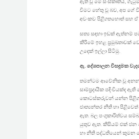
ඇති වූ මේ සංස්කෘතිය, ගැට
වීමට හේතු වූ බව, අප ගේ විශ්
අවංකව පිළිගතහොත් සහ ඒ
සත්‍ය සඳහා ඉඩක් ඇත්නම් පමණ
කිරීමේ ඉහළ ප්‍රමුඛතාවක් ව
උදෙක් ඉල්ලා සිටිමු.
ඇ. දේශපාලන විසඳුමක වැද
තමන්ටම ආවේනික වූ අනන්
සාම්ප්‍රදායික පදිංචියක්ද 
කොටස්කරුවන් යන්න පිළිගත 
ජාත්‍යන්තර නීති හා පිළිවෙත
ඇත. බල පංගුකාරිත්වය සම්බන
යුතුව ඇත. කිසියම් එක් 
හා නීති පද්ධතියෙන් කුම