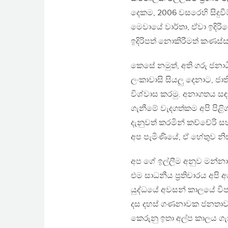
දෙකම, 2006 වසරෙහි සිදුව
මෙවායේ වාර්තා, ඒවා ඉදිරි
ඉදිරිපත් නොකිරීමත් කණස්
කෙසේ නමුත්, අති ගරු ජනාධිප
ලංකාවාසි සියලු දෙනාට, ජා
විශ්වාස කරමු. අනාගතය සඳ
ගැනීමේ වැදගත්කම අපි පිළ
දැනුවත් කරමින් කච්චේරි ස
අප පැමිණියේ, ඒ හේතුව නි
අප ගේ ඉල්ලීම අනුව මන්නාර
එම සාධනීය ප්‍රතිචාරය අප
යුද්ධයේ අවසන් කාලයේ විප
දස දහස් ගණනාවක ජනතාවක් 
කෙරුනු ඉතා අල්ප කාලය ග