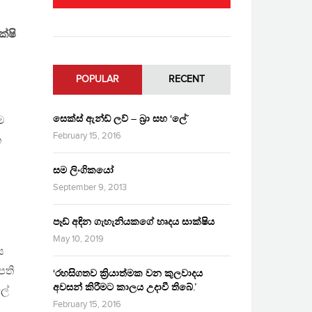
්ෂි
POPULAR
RECENT
සෙක්ස් ඇන්ඩ් ලව් – බ්‍රා සහ ‘ලේ’
ම
February 15, 2016
ක
සම ලිංගිකයෝ
September 9, 2013
පෑඩ් අඳින ගැහැනියකගේ හෘදය සාක්ෂිය
May 10, 2019
ය
පති
‘රහසිගතව ක්‍රියාත්මක වන කුලවාදය
අවසන් කිරීමට කාලය උදාවී තිබේ.’
ලේ
February 15, 2016